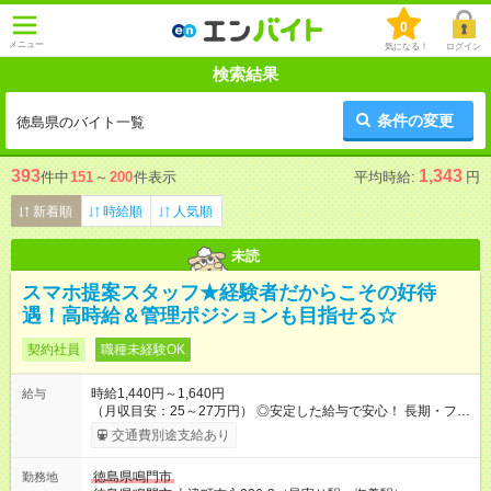
0
メニュー
気になる！
ログイン
検索結果
条件の変更
徳島県のバイト一覧
393
1,343
件中
151
～
200
件表示
平均時給:
円
新着順
時給順
人気順
未読
スマホ提案スタッフ★経験者だからこその好待
遇！高時給＆管理ポジションも目指せる☆
契約社員
職種未経験OK
時給1,440円～1,640円
給与
（月収目安：25～27万円） ◎安定した給与で安心！ 長期・フル
タイムで勤務いただける方にお越しいただきたいと思っていま
交通費別途支給あり
す。シフトが削られることはないので、安定した給与が入りま
す。 ◎日払い・週払いもOK！※規定あり すぐに働きたい、稼ぎ
徳島県鳴門市
勤務地
たいという人もいると思います。このあたりは柔軟に対応する