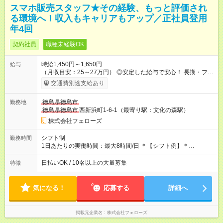
スマホ販売スタッフ★その経験、もっと評価され
る環境へ！収入もキャリアもアップ／正社員登用
年4回
契約社員
職種未経験OK
時給1,450円～1,650円
給与
（月収目安：25～27万円） ◎安定した給与で安心！ 長期・フル
タイムで勤務いただける方にお越しいただきたいと思っていま
交通費別途支給あり
す。シフトが削られることはないので、安定した給与が入りま
す。 ◎日払い・週払いもOK！※規定あり すぐに働きたい、稼ぎ
徳島県徳島市
勤務地
たいという人もいると思います。このあたりは柔軟に対応する
徳島県徳島市
西新浜町1-6-1（最寄り駅：文化の森駅）
ので、お気軽にご相談ください！ ※2ヶ月の試用期間がありま
す。その間の給与・待遇に変更はありません。 【試用期間】試
株式会社フェローズ
用期間あり 試用期間の長さ：2ヶ月 雇用形態、給与は本採用時
と同じです。
シフト制
勤務時間
1日あたりの実働時間：最大8時間/日 ＊【シフト例】＊
(1) 10:00～19:00 (2) 11:00～20:00 (3) 12:00～21:00 など ◎
いずれも実働8時間・休憩1時間です。中抜けシフトなどはあり
日払いOK / 10名以上の大量募集
特徴
ません。 ◎残業は少なく、月10時間未満です。「残業代で稼ぎ
たい」などあれば相談に応じますのでおっしゃってください！
気になる！
応募する
詳細へ
掲載元企業名
株式会社フェローズ