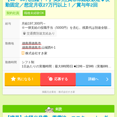
勤固定／想定月収27万円以上！／賞与年2回
契約社員
職種未経験OK
月給197,300円～
給与
※一律支給の役職手当（5000円）を含む。残業代は別途全額支
給。 ※深夜勤務手当は、残業時間等により変動します。 ※想定
交通費別途支給あり
月収27万円以上 ※最大4回昇給のチャンスあり ※賞与年2回支給
【試用期間】試用期間なし
徳島県徳島市
勤務地
徳島県徳島市
山城西4-1
株式会社すき家
シフト制
勤務時間
1日あたりの実働時間：最大8時間/日 ■22時～翌9時（実働8時
間） ※上記はあくまでも一例です。店舗により、時間が前後す
る場合・残業がある場合があります。 ★0時～9時は必ず2名以上
気になる！
のシフトを組んでいます。 ★各店舗のサポートのために本社に
応募する
詳細へ
「24時間対応」の専門部署があります。
掲載元企業名
株式会社すき家
未読