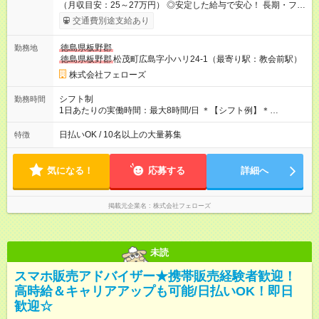
（月収目安：25～27万円） ◎安定した給与で安心！ 長期・フル
タイムで勤務いただける方にお越しいただきたいと思っていま
交通費別途支給あり
す。シフトが削られることはないので、安定した給与が入りま
す。 ◎日払い・週払いもOK！※規定あり すぐに働きたい、稼ぎ
徳島県板野郡
勤務地
たいという人もいると思います。このあたりは柔軟に対応する
徳島県板野郡
松茂町広島字小ハリ24-1（最寄り駅：教会前駅）
ので、お気軽にご相談ください！ ※2ヶ月の試用期間がありま
す。その間の給与・待遇に変更はありません。 【試用期間】試
株式会社フェローズ
用期間あり 試用期間の長さ：2ヶ月 雇用形態、給与は本採用時
と同じです。
シフト制
勤務時間
1日あたりの実働時間：最大8時間/日 ＊【シフト例】＊
(1) 10:00～19:00 (2) 11:00～20:00 (3) 12:00～21:00 など ◎
いずれも実働8時間・休憩1時間です。中抜けシフトなどはあり
日払いOK / 10名以上の大量募集
特徴
ません。 ◎残業は少なく、月10時間未満です。「残業代で稼ぎ
たい」などあれば相談に応じますのでおっしゃってください！
気になる！
応募する
詳細へ
掲載元企業名
株式会社フェローズ
未読
スマホ販売アドバイザー★携帯販売経験者歓迎！
高時給＆キャリアアップも可能/日払いOK！即日
歓迎☆