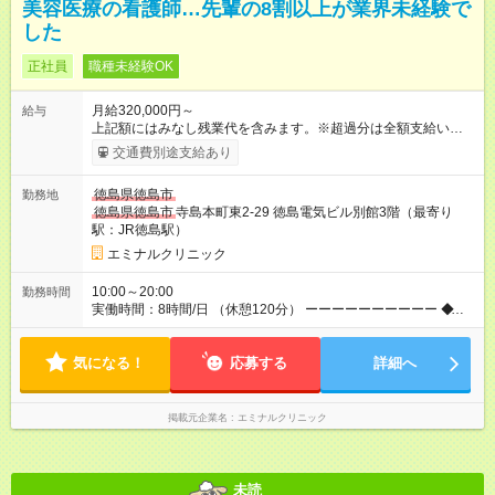
美容医療の看護師…先輩の8割以上が業界未経験で
した
正社員
職種未経験OK
月給320,000円～
給与
上記額にはみなし残業代を含みます。※超過分は全額支給いたし
ます。 みなし残業代 43,900円／月 みなし残業時間 23時間／月
交通費別途支給あり
【試用期間】試用期間あり 試用期間の長さ：6ヶ月 ※ 雇用形態
と給与に、本採用時と異なる部分があります。 雇用形態：中途
徳島県徳島市
勤務地
採用（契約社員） 給与：月給 300,000円 ～ 300,000円 上記額に
徳島県徳島市
寺島本町東2-29 徳島電気ビル別館3階（最寄り
はみなし残業代を含みます。※超過分は全額支給いたします。
駅：JR徳島駅）
みなし残業代 40,800円／月 みなし残業時間 23時間／月
エミナルクリニック
10:00～20:00
勤務時間
実働時間：8時間/日 （休憩120分） ーーーーーーーーーー ◆残
業少なめ＆通勤も楽々◆ ーーーーーーーーーー 10時開院のた
め、朝はゆっくり出勤ができます！通勤ラッシュを避けて通勤
気になる！
できるため快適♪ ーーーーーーーーーー ◆夜勤はありません◆ ー
応募する
詳細へ
ーーーーーーーーー クリニック勤務のため夜勤や当直はありま
せん♪
掲載元企業名
エミナルクリニック
未読