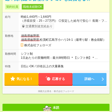
契約社員
職種未経験OK
時給1,440円～1,640円
給与
（月収目安：25～27万円） ◎安定した給与で安心！ 長期・フル
タイムで勤務いただける方にお越しいただきたいと思っていま
交通費別途支給あり
す。シフトが削られることはないので、安定した給与が入りま
す。 ◎日払い・週払いもOK！※規定あり すぐに働きたい、稼ぎ
徳島県板野郡
勤務地
たいという人もいると思います。このあたりは柔軟に対応する
徳島県板野郡
松茂町広島字小ハリ24-1（最寄り駅：教会前駅）
ので、お気軽にご相談ください！ ※2ヶ月の試用期間がありま
す。その間の給与・待遇に変更はありません。 【試用期間】試
株式会社フェローズ
用期間あり 試用期間の長さ：2ヶ月 雇用形態、給与は本採用時
と同じです。
シフト制
勤務時間
1日あたりの実働時間：最大8時間/日 ＊【シフト例】＊
(1) 10:00～19:00 (2) 11:00～20:00 (3) 12:00～21:00 など ◎
いずれも実働8時間・休憩1時間です。中抜けシフトなどはあり
日払いOK / 10名以上の大量募集
特徴
ません。 ◎残業は少なく、月10時間未満です。「残業代で稼ぎ
たい」などあれば相談に応じますのでおっしゃってください！
気になる！
応募する
詳細へ
掲載元企業名
株式会社フェローズ
未読