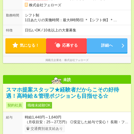
す。その間の給与・待遇に変更はありません。 【試用期間】試
株式会社フェローズ
用期間あり 試用期間の長さ：2ヶ月 雇用形態、給与は本採用時
と同じです。
シフト制
勤務時間
1日あたりの実働時間：最大8時間/日 ＊【シフト例】＊
(1) 10:00～19:00 (2) 11:00～20:00 (3) 12:00～21:00 など ◎
いずれも実働8時間・休憩1時間です。中抜けシフトなどはあり
日払いOK / 10名以上の大量募集
特徴
ません。 ◎残業は少なく、月10時間未満です。「残業代で稼ぎ
たい」などあれば相談に応じますのでおっしゃってください！
気になる！
応募する
詳細へ
掲載元企業名
株式会社フェローズ
未読
スマホ提案スタッフ★経験者だからこその好待
遇！高時給＆管理ポジションも目指せる☆
契約社員
職種未経験OK
時給1,440円～1,640円
給与
（月収目安：25～27万円） ◎安定した給与で安心！ 長期・フル
タイムで勤務いただける方にお越しいただきたいと思っていま
交通費別途支給あり
す。シフトが削られることはないので、安定した給与が入りま