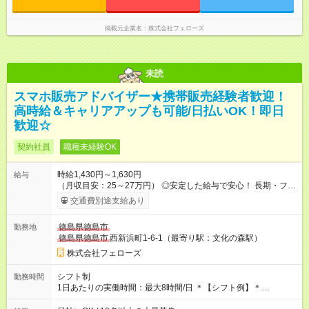
掲載元企業名
株式会社フェローズ
未読
スマホ販売アドバイザー★携帯販売経験者歓迎！
高時給＆キャリアアップも可能/日払いOK！即日
歓迎☆
契約社員
職種未経験OK
時給1,430円～1,630円
給与
（月収目安：25～27万円） ◎安定した給与で安心！ 長期・フル
タイムで勤務いただける方にお越しいただきたいと思っていま
交通費別途支給あり
す。シフトが削られることはないので、安定した給与が入りま
す。 ◎日払い・週払いもOK！※規定あり すぐに働きたい、稼ぎ
徳島県徳島市
勤務地
たいという人もいると思います。このあたりは柔軟に対応する
徳島県徳島市
西新浜町1-6-1（最寄り駅：文化の森駅）
ので、お気軽にご相談ください！ ※2ヶ月の試用期間がありま
す。その間の給与・待遇に変更はありません。 【試用期間】試
株式会社フェローズ
用期間あり 試用期間の長さ：2ヶ月 雇用形態、給与は本採用時
と同じです。
シフト制
勤務時間
1日あたりの実働時間：最大8時間/日 ＊【シフト例】＊
(1) 10:00～19:00 (2) 11:00～20:00 (3) 12:00～21:00 など ◎