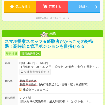
たい」などあれば相談に応じますのでおっしゃってください！
気になる！
応募する
詳細へ
掲載元企業名
株式会社フェローズ
未読
スマホ提案スタッフ★経験者だからこその好待
遇！高時給＆管理ポジションも目指せる☆
契約社員
職種未経験OK
時給1,440円～1,640円
給与
（月収目安：25～27万円） ◎安定した給与で安心！ 長期・フル
タイムで勤務いただける方にお越しいただきたいと思っていま
交通費別途支給あり
す。シフトが削られることはないので、安定した給与が入りま
す。 ◎日払い・週払いもOK！※規定あり すぐに働きたい、稼ぎ
徳島県徳島市
勤務地
たいという人もいると思います。このあたりは柔軟に対応する
徳島県徳島市
川内町沖島124-1（最寄り駅：車通勤可）
ので、お気軽にご相談ください！ ※2ヶ月の試用期間がありま
す。その間の給与・待遇に変更はありません。 【試用期間】試
株式会社フェローズ
用期間あり 試用期間の長さ：2ヶ月 雇用形態、給与は本採用時
と同じです。
シフト制
勤務時間
1日あたりの実働時間：最大8時間/日 ＊【シフト例】＊