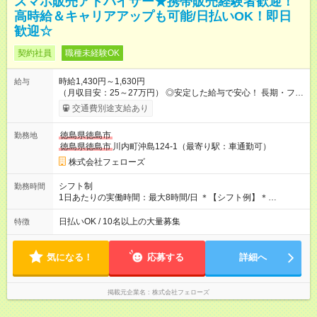
スマホ販売アドバイザー★携帯販売経験者歓迎！
高時給＆キャリアアップも可能/日払いOK！即日
歓迎☆
契約社員
職種未経験OK
時給1,430円～1,630円
給与
（月収目安：25～27万円） ◎安定した給与で安心！ 長期・フル
タイムで勤務いただける方にお越しいただきたいと思っていま
交通費別途支給あり
す。シフトが削られることはないので、安定した給与が入りま
す。 ◎日払い・週払いもOK！※規定あり すぐに働きたい、稼ぎ
徳島県徳島市
勤務地
たいという人もいると思います。このあたりは柔軟に対応する
徳島県徳島市
川内町沖島124-1（最寄り駅：車通勤可）
ので、お気軽にご相談ください！ ※2ヶ月の試用期間がありま
す。その間の給与・待遇に変更はありません。 【試用期間】試
株式会社フェローズ
用期間あり 試用期間の長さ：2ヶ月 雇用形態、給与は本採用時
と同じです。
シフト制
勤務時間
1日あたりの実働時間：最大8時間/日 ＊【シフト例】＊
(1) 10:00～19:00 (2) 11:00～20:00 (3) 12:00～21:00 など ◎
いずれも実働8時間・休憩1時間です。中抜けシフトなどはあり
日払いOK / 10名以上の大量募集
特徴
ません。 ◎残業は少なく、月10時間未満です。「残業代で稼ぎ
たい」などあれば相談に応じますのでおっしゃってください！
気になる！
応募する
詳細へ
掲載元企業名
株式会社フェローズ