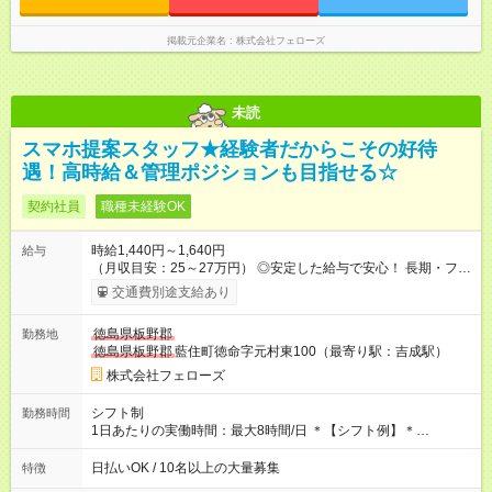
掲載元企業名
株式会社フェローズ
未読
スマホ提案スタッフ★経験者だからこその好待
遇！高時給＆管理ポジションも目指せる☆
契約社員
職種未経験OK
時給1,440円～1,640円
給与
（月収目安：25～27万円） ◎安定した給与で安心！ 長期・フル
タイムで勤務いただける方にお越しいただきたいと思っていま
交通費別途支給あり
す。シフトが削られることはないので、安定した給与が入りま
す。 ◎日払い・週払いもOK！※規定あり すぐに働きたい、稼ぎ
徳島県板野郡
勤務地
たいという人もいると思います。このあたりは柔軟に対応する
徳島県板野郡
藍住町徳命字元村東100（最寄り駅：吉成駅）
ので、お気軽にご相談ください！ ※2ヶ月の試用期間がありま
す。その間の給与・待遇に変更はありません。 【試用期間】試
株式会社フェローズ
用期間あり 試用期間の長さ：2ヶ月 雇用形態、給与は本採用時
と同じです。
シフト制
勤務時間
1日あたりの実働時間：最大8時間/日 ＊【シフト例】＊
(1) 10:00～19:00 (2) 11:00～20:00 (3) 12:00～21:00 など ◎
いずれも実働8時間・休憩1時間です。中抜けシフトなどはあり
日払いOK / 10名以上の大量募集
特徴
ません。 ◎残業は少なく、月10時間未満です。「残業代で稼ぎ