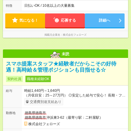
(1) 10:00～19:00 (2) 11:00～20:00 (3) 12:00～21:00 など ◎
いずれも実働8時間・休憩1時間です。中抜けシフトなどはあり
日払いOK / 10名以上の大量募集
特徴
ません。 ◎残業は少なく、月10時間未満です。「残業代で稼ぎ
たい」などあれば相談に応じますのでおっしゃってください！
気になる！
応募する
詳細へ
掲載元企業名
株式会社フェローズ
未読
スマホ提案スタッフ★経験者だからこその好待
遇！高時給＆管理ポジションも目指せる☆
契約社員
職種未経験OK
時給1,440円～1,640円
給与
（月収目安：25～27万円） ◎安定した給与で安心！ 長期・フル
タイムで勤務いただける方にお越しいただきたいと思っていま
交通費別途支給あり
す。シフトが削られることはないので、安定した給与が入りま
す。 ◎日払い・週払いもOK！※規定あり すぐに働きたい、稼ぎ
徳島県徳島市
勤務地
たいという人もいると思います。このあたりは柔軟に対応する
徳島県徳島市
沖浜東3-62（最寄り駅：二軒屋駅）
ので、お気軽にご相談ください！ ※2ヶ月の試用期間がありま
す。その間の給与・待遇に変更はありません。 【試用期間】試
株式会社フェローズ
用期間あり 試用期間の長さ：2ヶ月 雇用形態、給与は本採用時