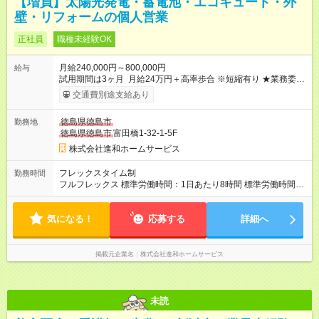
【増員】太陽光発電・蓄電池・エコキュート・外
壁・リフォームの個人営業
正社員
職種未経験OK
月給240,000円～800,000円
給与
試用期間は3ヶ月 月給24万円＋高率歩合 ※短縮有り ★業務委託
のプランも用意してあります。 面談時にどちらかを選択して
交通費別途支給あり
頂きます。 【試用期間】試用期間あり 試用期間の長さ：3ヶ月
※ 雇用形態と給与に、本採用時と異なる部分があります。 雇用
徳島県徳島市
勤務地
形態：中途採用（契約社員） 給与：本採用時と同じです。
徳島県徳島市
富田橋1-32-1-5F
株式会社進和ホームサービス
フレックスタイム制
勤務時間
フルフレックス 標準労働時間：1日あたり8時間 標準労働時間：
1日あたり８時間 ／ 1か月あたり１６０時間 天候やカレンダーに
左右されるため、 １ヶ月のシフトを組みます。
気になる！
応募する
詳細へ
掲載元企業名
株式会社進和ホームサービス
未読