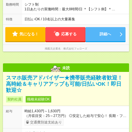
と同じです。
シフト制
勤務時間
1日あたりの実働時間：最大8時間/日 ＊【シフト例】＊
(1) 10:00～19:00 (2) 11:00～20:00 (3) 12:00～21:00 など ◎
いずれも実働8時間・休憩1時間です。中抜けシフトなどはあり
日払いOK / 10名以上の大量募集
特徴
ません。 ◎残業は少なく、月10時間未満です。「残業代で稼ぎ
たい」などあれば相談に応じますのでおっしゃってください！
気になる！
応募する
詳細へ
掲載元企業名
株式会社フェローズ
未読
スマホ販売アドバイザー★携帯販売経験者歓迎！
高時給＆キャリアアップも可能/日払いOK！即日
歓迎☆
契約社員
職種未経験OK
時給1,430円～1,630円
給与
（月収目安：25～27万円） ◎安定した給与で安心！ 長期・フル
タイムで勤務いただける方にお越しいただきたいと思っていま
交通費別途支給あり
す。シフトが削られることはないので、安定した給与が入りま
す。 ◎日払い・週払いもOK！※規定あり すぐに働きたい、稼ぎ