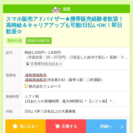
未読
スマホ販売アドバイザー★携帯販売経験者歓迎！
高時給＆キャリアアップも可能/日払いOK！即日
歓迎☆
契約社員
職種未経験OK
時給1,430円～1,630円
給与
（月収目安：25～27万円） ◎安定した給与で安心！ 長期・フル
タイムで勤務いただける方にお越しいただきたいと思っていま
交通費別途支給あり
す。シフトが削られることはないので、安定した給与が入りま
す。 ◎日払い・週払いもOK！※規定あり すぐに働きたい、稼ぎ
徳島県徳島市
勤務地
たいという人もいると思います。このあたりは柔軟に対応する
徳島県徳島市
沖浜東3-62（最寄り駅：二軒屋駅）
ので、お気軽にご相談ください！ ※2ヶ月の試用期間がありま
す。その間の給与・待遇に変更はありません。 【試用期間】試
株式会社フェローズ
用期間あり 試用期間の長さ：2ヶ月 雇用形態、給与は本採用時
と同じです。
シフト制
勤務時間
1日あたりの実働時間：最大8時間/日 ＊【シフト例】＊
(1) 10:00～19:00 (2) 11:00～20:00 (3) 12:00～21:00 など ◎
いずれも実働8時間・休憩1時間です。中抜けシフトなどはあり
日払いOK / 10名以上の大量募集
特徴
ません。 ◎残業は少なく、月10時間未満です。「残業代で稼ぎ
たい」などあれば相談に応じますのでおっしゃってください！
気になる！
応募する
詳細へ