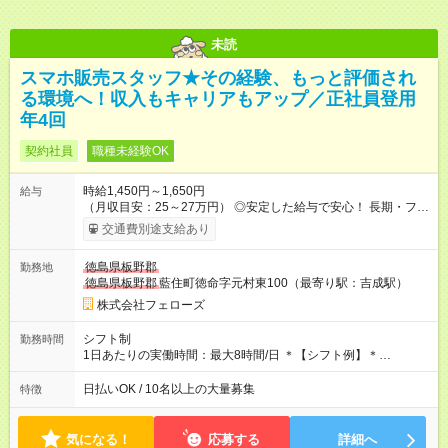
未読
スマホ販売スタッフ★その経験、もっと評価され
る環境へ！収入もキャリアもアップ／正社員登用
年4回
契約社員
職種未経験OK
時給1,450円～1,650円
給与
（月収目安：25～27万円） ◎安定した給与で安心！ 長期・フル
タイムで勤務いただける方にお越しいただきたいと思っていま
交通費別途支給あり
す。シフトが削られることはないので、安定した給与が入りま
す。 ◎日払い・週払いもOK！※規定あり すぐに働きたい、稼ぎ
徳島県板野郡
勤務地
たいという人もいると思います。このあたりは柔軟に対応する
徳島県板野郡
藍住町徳命字元村東100（最寄り駅：吉成駅）
ので、お気軽にご相談ください！ ※2ヶ月の試用期間がありま
す。その間の給与・待遇に変更はありません。 【試用期間】試
株式会社フェローズ
用期間あり 試用期間の長さ：2ヶ月 雇用形態、給与は本採用時
と同じです。
シフト制
勤務時間
1日あたりの実働時間：最大8時間/日 ＊【シフト例】＊
(1) 10:00～19:00 (2) 11:00～20:00 (3) 12:00～21:00 など ◎
いずれも実働8時間・休憩1時間です。中抜けシフトなどはあり
日払いOK / 10名以上の大量募集
特徴
ません。 ◎残業は少なく、月10時間未満です。「残業代で稼ぎ
たい」などあれば相談に応じますのでおっしゃってください！
気になる！
応募する
詳細へ