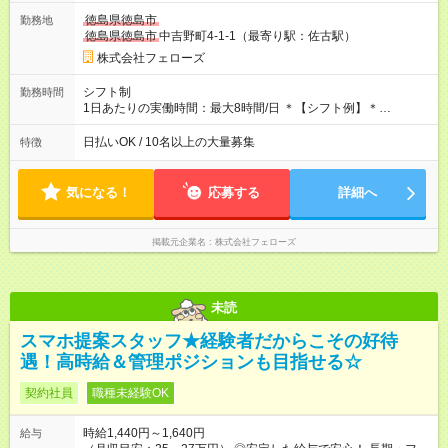
す。 ◎日払い・週払いもOK！※規定あり すぐに働きたい、稼ぎ
徳島県徳島市
勤務地
たいという人もいると思います。このあたりは柔軟に対応する
徳島県徳島市
中吉野町4-1-1（最寄り駅：佐古駅）
ので、お気軽にご相談ください！ ※2ヶ月の試用期間がありま
す。その間の給与・待遇に変更はありません。 【試用期間】試
株式会社フェローズ
用期間あり 試用期間の長さ：2ヶ月 雇用形態、給与は本採用時
と同じです。
シフト制
勤務時間
1日あたりの実働時間：最大8時間/日 ＊【シフト例】＊
(1) 10:00～19:00 (2) 11:00～20:00 (3) 12:00～21:00 など ◎
いずれも実働8時間・休憩1時間です。中抜けシフトなどはあり
日払いOK / 10名以上の大量募集
特徴
ません。 ◎残業は少なく、月10時間未満です。「残業代で稼ぎ
たい」などあれば相談に応じますのでおっしゃってください！
気になる！
応募する
詳細へ
掲載元企業名
株式会社フェローズ
未読
スマホ提案スタッフ★経験者だからこその好待
遇！高時給＆管理ポジションも目指せる☆
契約社員
職種未経験OK
時給1,440円～1,640円
給与