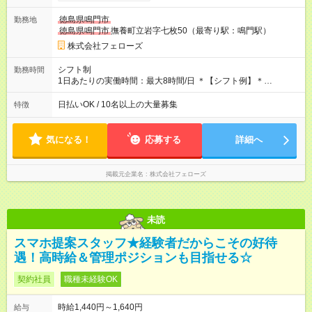
す。シフトが削られることはないので、安定した給与が入りま
す。 ◎日払い・週払いもOK！※規定あり すぐに働きたい、稼ぎ
徳島県鳴門市
勤務地
たいという人もいると思います。このあたりは柔軟に対応する
徳島県鳴門市
撫養町立岩字七枚50（最寄り駅：鳴門駅）
ので、お気軽にご相談ください！ ※2ヶ月の試用期間がありま
す。その間の給与・待遇に変更はありません。 【試用期間】試
株式会社フェローズ
用期間あり 試用期間の長さ：2ヶ月 雇用形態、給与は本採用時
と同じです。
シフト制
勤務時間
1日あたりの実働時間：最大8時間/日 ＊【シフト例】＊
(1) 10:00～19:00 (2) 11:00～20:00 (3) 12:00～21:00 など ◎
いずれも実働8時間・休憩1時間です。中抜けシフトなどはあり
日払いOK / 10名以上の大量募集
特徴
ません。 ◎残業は少なく、月10時間未満です。「残業代で稼ぎ
たい」などあれば相談に応じますのでおっしゃってください！
気になる！
応募する
詳細へ
掲載元企業名
株式会社フェローズ
未読
スマホ提案スタッフ★経験者だからこその好待
遇！高時給＆管理ポジションも目指せる☆
契約社員
職種未経験OK
時給1,440円～1,640円
給与