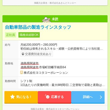
掲載元企業名
株式会社あきんどスシロー
未読
自動車部品の製造ラインスタッフ
正社員
職種未経験OK
月給200,000円～280,000円
給与
初任給は保有されるスキル・経験・公的資格等により当社規定
に基づき決定します ＜諸手当＞ ・通勤手当〈上限3万まで〉 ・
交通費別途支給あり
時間外手当 ・公資格手当〈最大4つまで支給〉 ※会社が支給対
象と認めている資格であり、実務実効性のあるものに限る ・深
徳島県阿波市
勤務地
夜手当 ・交替手当 ・役付手当（部長、課長、係長、主任、リー
徳島県阿波市
市場町切幡字南田64
ダー、サブリーダー等） ・職務手当（工場長等） ・家賃補助手
当（条件有） 等 【試用期間】試用期間あり 試用期間の長さ：3
株式会社ヨコタコーポレーション
ヶ月 雇用形態、給与は本採用時と同じです。
シフト制
勤務時間
1日あたりの実働時間：最大8時間/日 二交替制で昼勤と夜勤は1
週間おきの勤務となります ＜シフト例＞※実働時間に休憩時間
（60分）は含みません 昼勤 ⇒ 7：00～16：00、8：00～
気になる！
17：00 で実働8時間 夜勤 ⇒ 16：00～01：00、17：00～
応募する
詳細へ
02：00、19：00～04：00で実働8時間
掲載元企業名
株式会社ヨコタコーポレーション