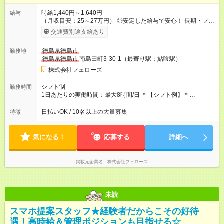
時給1,440円～1,640円
給与
（月収目安：25～27万円） ◎安定した給与で安心！ 長期・フル
タイムで勤務いただける方にお越しいただきたいと思っていま
交通費別途支給あり
す。シフトが削られることはないので、安定した給与が入りま
す。 ◎日払い・週払いもOK！※規定あり すぐに働きたい、稼ぎ
徳島県徳島市
勤務地
たいという人もいると思います。このあたりは柔軟に対応する
徳島県徳島市
南島田町3-30-1（最寄り駅：鮎喰駅）
ので、お気軽にご相談ください！ ※2ヶ月の試用期間がありま
す。その間の給与・待遇に変更はありません。 【試用期間】試
株式会社フェローズ
用期間あり 試用期間の長さ：2ヶ月 雇用形態、給与は本採用時
と同じです。
シフト制
勤務時間
1日あたりの実働時間：最大8時間/日 ＊【シフト例】＊
(1) 10:00～19:00 (2) 11:00～20:00 (3) 12:00～21:00 など ◎
いずれも実働8時間・休憩1時間です。中抜けシフトなどはあり
日払いOK / 10名以上の大量募集
特徴
ません。 ◎残業は少なく、月10時間未満です。「残業代で稼ぎ
たい」などあれば相談に応じますのでおっしゃってください！
気になる！
応募する
詳細へ
掲載元企業名
株式会社フェローズ
未読
スマホ提案スタッフ★経験者だからこその好待
遇！高時給＆管理ポジションも目指せる☆