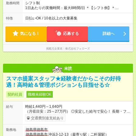
と同じです。
シフト制
勤務時間
1日あたりの実働時間：最大8時間/日 ＊【シフト例】＊
(1) 10:00～19:00 (2) 11:00～20:00 (3) 12:00～21:00 など ◎
いずれも実働8時間・休憩1時間です。中抜けシフトなどはあり
日払いOK / 10名以上の大量募集
特徴
ません。 ◎残業は少なく、月10時間未満です。「残業代で稼ぎ
たい」などあれば相談に応じますのでおっしゃってください！
気になる！
応募する
詳細へ
掲載元企業名
株式会社フェローズ
未読
スマホ提案スタッフ★経験者だからこその好待
遇！高時給＆管理ポジションも目指せる☆
契約社員
職種未経験OK
時給1,440円～1,640円
給与
（月収目安：25～27万円） ◎安定した給与で安心！ 長期・フル
タイムで勤務いただける方にお越しいただきたいと思っていま
交通費別途支給あり
す。シフトが削られることはないので、安定した給与が入りま
す。 ◎日払い・週払いもOK！※規定あり すぐに働きたい、稼ぎ
徳島県徳島市
勤務地
たいという人もいると思います。このあたりは柔軟に対応する
徳島県徳島市
沖浜3-12-13（最寄り駅：二軒屋駅）
ので、お気軽にご相談ください！ ※2ヶ月の試用期間がありま