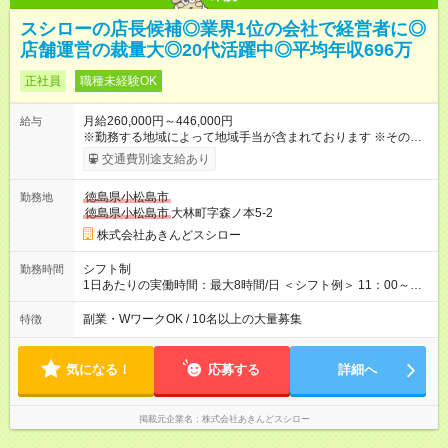
スシローの店長候補◎業界1位の会社で経営者に◎
店舗運営の裁量大◎20代活躍中◎平均年収696万
正社員
職種未経験OK
月給260,000円～446,000円
給与
※勤務する地域によって地域手当が含まれております ※その他ブ
ロック外勤務手当を支給。1分単位での残業代（100％支給）や
交通費別途支給あり
年3回の賞与、諸手当も別途支給します。 ＜月給例＞ 【例1】転
勤のない「エリア限定勤務制度」の場合 東京23区内勤務の場
徳島県小松島市
勤務地
合：月給28万円＋残業代・諸手当 ※地域手当2万円が含まれま
徳島県小松島市
大林町字森ノ本5-2
す。 【例2】転居可能の「ブロック限定勤務制度」の場合 ブロ
ック外東京23区内勤務の場合：月給29万5000円＋残業代・諸手
株式会社あきんどスシロー
当 ※地域手当2万円やブロック外勤務手当1万5000円が含まれま
す。 ＜水準以上の収入を得られる環境！＞ 全社員の平均年収は
シフト制
勤務時間
603万円（平均月給38万9000円／2025年度実績）で、店長の平
1日あたりの実働時間：最大8時間/日 ＜シフト例＞ 11：00～
均年収は696万円（平均月給43万9000円／2025年度実績）。 さ
20：00、12：00～21：00、15：00～24：00 ※1ヶ月単位の変
らに自己負担額2万円の寮や各種手当があるため「前職より貯金
形労働時間制（週平均実働40時間） ◎残業は月30h程度。1店舗
副業・WワークOK / 10名以上の大量募集
特徴
できている」と話す社員が多くいます！ 【試用期間】試用期間
に複数社員が配属されるためシフトを調整しやすいのが特徴。
あり 試用期間の長さ：3ヶ月 雇用形態、給与は本採用時と同じ
出勤前にジムに通う社員も多くいま す。繁忙期以外は1日通して
です。
働くことがほぼありません！
気になる！
応募する
詳細へ
掲載元企業名
株式会社あきんどスシロー