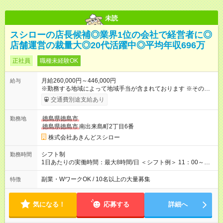
未読
スシローの店長候補◎業界1位の会社で経営者に◎
店舗運営の裁量大◎20代活躍中◎平均年収696万
正社員
職種未経験OK
月給260,000円～446,000円
給与
※勤務する地域によって地域手当が含まれております ※その他ブ
ロック外勤務手当を支給。1分単位での残業代（100％支給）や
交通費別途支給あり
年3回の賞与、諸手当も別途支給します。 ＜月給例＞ 【例1】転
勤のない「エリア限定勤務制度」の場合 東京23区内勤務の場
徳島県徳島市
勤務地
合：月給28万円＋残業代・諸手当 ※地域手当2万円が含まれま
徳島県徳島市
南出来島町2丁目6番
す。 【例2】転居可能の「ブロック限定勤務制度」の場合 ブロ
ック外東京23区内勤務の場合：月給29万5000円＋残業代・諸手
株式会社あきんどスシロー
当 ※地域手当2万円やブロック外勤務手当1万5000円が含まれま
す。 ＜水準以上の収入を得られる環境！＞ 全社員の平均年収は
シフト制
勤務時間
603万円（平均月給38万9000円／2025年度実績）で、店長の平
1日あたりの実働時間：最大8時間/日 ＜シフト例＞ 11：00～
均年収は696万円（平均月給43万9000円／2025年度実績）。 さ
20：00、12：00～21：00、15：00～24：00 ※1ヶ月単位の変
らに自己負担額2万円の寮や各種手当があるため「前職より貯金
形労働時間制（週平均実働40時間） ◎残業は月30h程度。1店舗
副業・WワークOK / 10名以上の大量募集
特徴
できている」と話す社員が多くいます！ 【試用期間】試用期間
に複数社員が配属されるためシフトを調整しやすいのが特徴。
あり 試用期間の長さ：3ヶ月 雇用形態、給与は本採用時と同じ
出勤前にジムに通う社員も多くいま す。繁忙期以外は1日通して
です。
働くことがほぼありません！
気になる！
応募する
詳細へ