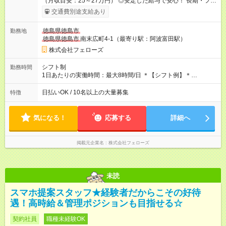
（月収目安：25～27万円） ◎安定した給与で安心！ 長期・フル
タイムで勤務いただける方にお越しいただきたいと思っていま
交通費別途支給あり
す。シフトが削られることはないので、安定した給与が入りま
す。 ◎日払い・週払いもOK！※規定あり すぐに働きたい、稼ぎ
徳島県徳島市
勤務地
たいという人もいると思います。このあたりは柔軟に対応する
徳島県徳島市
南末広町4-1（最寄り駅：阿波富田駅）
ので、お気軽にご相談ください！ ※2ヶ月の試用期間がありま
す。その間の給与・待遇に変更はありません。 【試用期間】試
株式会社フェローズ
用期間あり 試用期間の長さ：2ヶ月 雇用形態、給与は本採用時
と同じです。
シフト制
勤務時間
1日あたりの実働時間：最大8時間/日 ＊【シフト例】＊
(1) 10:00～19:00 (2) 11:00～20:00 (3) 12:00～21:00 など ◎
いずれも実働8時間・休憩1時間です。中抜けシフトなどはあり
日払いOK / 10名以上の大量募集
特徴
ません。 ◎残業は少なく、月10時間未満です。「残業代で稼ぎ
たい」などあれば相談に応じますのでおっしゃってください！
気になる！
応募する
詳細へ
掲載元企業名
株式会社フェローズ
未読
スマホ提案スタッフ★経験者だからこその好待
遇！高時給＆管理ポジションも目指せる☆
契約社員
職種未経験OK