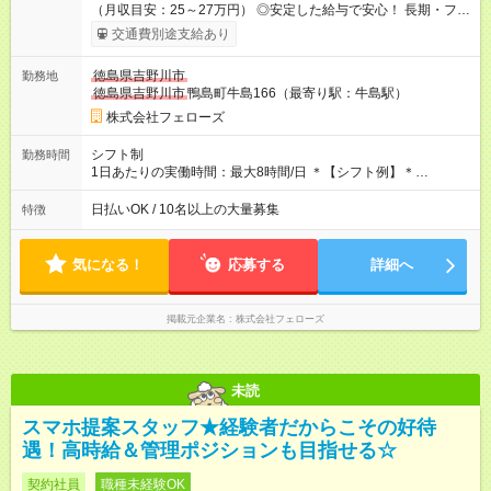
（月収目安：25～27万円） ◎安定した給与で安心！ 長期・フル
タイムで勤務いただける方にお越しいただきたいと思っていま
交通費別途支給あり
す。シフトが削られることはないので、安定した給与が入りま
す。 ◎日払い・週払いもOK！※規定あり すぐに働きたい、稼ぎ
徳島県吉野川市
勤務地
たいという人もいると思います。このあたりは柔軟に対応する
徳島県吉野川市
鴨島町牛島166（最寄り駅：牛島駅）
ので、お気軽にご相談ください！ ※2ヶ月の試用期間がありま
す。その間の給与・待遇に変更はありません。 【試用期間】試
株式会社フェローズ
用期間あり 試用期間の長さ：2ヶ月 雇用形態、給与は本採用時
と同じです。
シフト制
勤務時間
1日あたりの実働時間：最大8時間/日 ＊【シフト例】＊
(1) 10:00～19:00 (2) 11:00～20:00 (3) 12:00～21:00 など ◎
いずれも実働8時間・休憩1時間です。中抜けシフトなどはあり
日払いOK / 10名以上の大量募集
特徴
ません。 ◎残業は少なく、月10時間未満です。「残業代で稼ぎ
たい」などあれば相談に応じますのでおっしゃってください！
気になる！
応募する
詳細へ
掲載元企業名
株式会社フェローズ
未読
スマホ提案スタッフ★経験者だからこその好待
遇！高時給＆管理ポジションも目指せる☆
契約社員
職種未経験OK