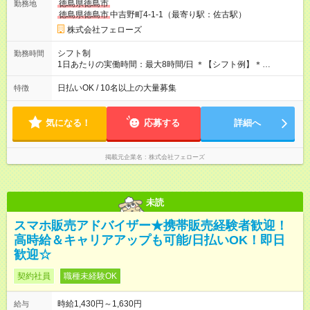
徳島県徳島市
勤務地
たいという人もいると思います。このあたりは柔軟に対応する
徳島県徳島市
中吉野町4-1-1（最寄り駅：佐古駅）
ので、お気軽にご相談ください！ ※2ヶ月の試用期間がありま
す。その間の給与・待遇に変更はありません。 【試用期間】試
株式会社フェローズ
用期間あり 試用期間の長さ：2ヶ月 雇用形態、給与は本採用時
と同じです。
シフト制
勤務時間
1日あたりの実働時間：最大8時間/日 ＊【シフト例】＊
(1) 10:00～19:00 (2) 11:00～20:00 (3) 12:00～21:00 など ◎
いずれも実働8時間・休憩1時間です。中抜けシフトなどはあり
日払いOK / 10名以上の大量募集
特徴
ません。 ◎残業は少なく、月10時間未満です。「残業代で稼ぎ
たい」などあれば相談に応じますのでおっしゃってください！
気になる！
応募する
詳細へ
掲載元企業名
株式会社フェローズ
未読
スマホ販売アドバイザー★携帯販売経験者歓迎！
高時給＆キャリアアップも可能/日払いOK！即日
歓迎☆
契約社員
職種未経験OK
時給1,430円～1,630円
給与