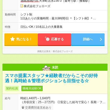
徳島県鳴門市
大津町吉永236-3（最寄り駅：撫養駅）
ので、お気軽にご相談ください！ ※2ヶ月の試用期間がありま
す。その間の給与・待遇に変更はありません。 【試用期間】試
株式会社フェローズ
用期間あり 試用期間の長さ：2ヶ月 雇用形態、給与は本採用時
と同じです。
シフト制
勤務時間
1日あたりの実働時間：最大8時間/日 ＊【シフト例】＊
(1) 10:00～19:00 (2) 11:00～20:00 (3) 12:00～21:00 など ◎
いずれも実働8時間・休憩1時間です。中抜けシフトなどはあり
日払いOK / 10名以上の大量募集
特徴
ません。 ◎残業は少なく、月10時間未満です。「残業代で稼ぎ
たい」などあれば相談に応じますのでおっしゃってください！
気になる！
応募する
詳細へ
掲載元企業名
株式会社フェローズ
未読
スマホ提案スタッフ★経験者だからこその好待
遇！高時給＆管理ポジションも目指せる☆
契約社員
職種未経験OK
時給1,440円～1,640円
給与
（月収目安：25～27万円） ◎安定した給与で安心！ 長期・フル
タイムで勤務いただける方にお越しいただきたいと思っていま
交通費別途支給あり