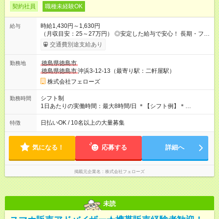
契約社員
職種未経験OK
時給1,430円～1,630円
給与
（月収目安：25～27万円） ◎安定した給与で安心！ 長期・フル
タイムで勤務いただける方にお越しいただきたいと思っていま
交通費別途支給あり
す。シフトが削られることはないので、安定した給与が入りま
す。 ◎日払い・週払いもOK！※規定あり すぐに働きたい、稼ぎ
徳島県徳島市
勤務地
たいという人もいると思います。このあたりは柔軟に対応する
徳島県徳島市
沖浜3-12-13（最寄り駅：二軒屋駅）
ので、お気軽にご相談ください！ ※2ヶ月の試用期間がありま
す。その間の給与・待遇に変更はありません。 【試用期間】試
株式会社フェローズ
用期間あり 試用期間の長さ：2ヶ月 雇用形態、給与は本採用時
と同じです。
シフト制
勤務時間
1日あたりの実働時間：最大8時間/日 ＊【シフト例】＊
(1) 10:00～19:00 (2) 11:00～20:00 (3) 12:00～21:00 など ◎
いずれも実働8時間・休憩1時間です。中抜けシフトなどはあり
日払いOK / 10名以上の大量募集
特徴
ません。 ◎残業は少なく、月10時間未満です。「残業代で稼ぎ
たい」などあれば相談に応じますのでおっしゃってください！
気になる！
応募する
詳細へ
掲載元企業名
株式会社フェローズ
未読