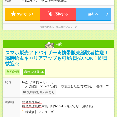
いずれも実働8時間・休憩1時間です。中抜けシフトなどはあり
日払いOK / 10名以上の大量募集
特徴
ません。 ◎残業は少なく、月10時間未満です。「残業代で稼ぎ
たい」などあれば相談に応じますのでおっしゃってください！
気になる！
応募する
詳細へ
掲載元企業名
株式会社フェローズ
未読
スマホ販売アドバイザー★携帯販売経験者歓迎！
高時給＆キャリアアップも可能/日払いOK！即日
歓迎☆
契約社員
職種未経験OK
時給1,430円～1,630円
給与
（月収目安：25～27万円） ◎安定した給与で安心！ 長期・フル
タイムで勤務いただける方にお越しいただきたいと思っていま
交通費別途支給あり
す。シフトが削られることはないので、安定した給与が入りま
す。 ◎日払い・週払いもOK！※規定あり すぐに働きたい、稼ぎ
徳島県徳島市
勤務地
たいという人もいると思います。このあたりは柔軟に対応する
徳島県徳島市
南島田町3-30-1（最寄り駅：鮎喰駅）
ので、お気軽にご相談ください！ ※2ヶ月の試用期間がありま
す。その間の給与・待遇に変更はありません。 【試用期間】試
株式会社フェローズ
用期間あり 試用期間の長さ：2ヶ月 雇用形態、給与は本採用時