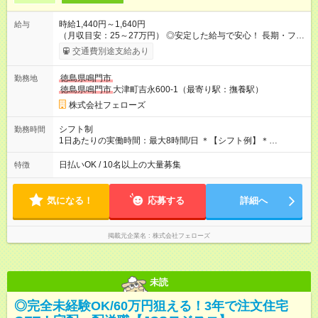
時給1,440円～1,640円
給与
（月収目安：25～27万円） ◎安定した給与で安心！ 長期・フル
タイムで勤務いただける方にお越しいただきたいと思っていま
交通費別途支給あり
す。シフトが削られることはないので、安定した給与が入りま
す。 ◎日払い・週払いもOK！※規定あり すぐに働きたい、稼ぎ
徳島県鳴門市
勤務地
たいという人もいると思います。このあたりは柔軟に対応する
徳島県鳴門市
大津町吉永600-1（最寄り駅：撫養駅）
ので、お気軽にご相談ください！ ※2ヶ月の試用期間がありま
す。その間の給与・待遇に変更はありません。 【試用期間】試
株式会社フェローズ
用期間あり 試用期間の長さ：2ヶ月 雇用形態、給与は本採用時
と同じです。
シフト制
勤務時間
1日あたりの実働時間：最大8時間/日 ＊【シフト例】＊
(1) 10:00～19:00 (2) 11:00～20:00 (3) 12:00～21:00 など ◎
いずれも実働8時間・休憩1時間です。中抜けシフトなどはあり
日払いOK / 10名以上の大量募集
特徴
ません。 ◎残業は少なく、月10時間未満です。「残業代で稼ぎ
たい」などあれば相談に応じますのでおっしゃってください！
気になる！
応募する
詳細へ
掲載元企業名
株式会社フェローズ
未読
◎完全未経験OK/60万円狙える！3年で注文住宅