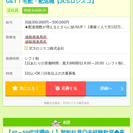
GET！宅配・配送職【JCSロジスコ】
正社員
職種未経験OK
月給300,000円～500,000円
給与
★配達個数が増えるとさらに給与UP！ 1番稼ぐ人で月120万ほ
ど！ ・主要都市エリア 月収55万円／週5日稼働 月収65万~112
万円／週6日稼働 ・地方郊外エリア 月収40万円／週5日稼働 月
徳島県美馬市
勤務地
収40万円~50万円／週6日稼働 ＜モデルイメージ＞ ■月収50万
徳島県美馬市
円 (27歳男性/江東区在住)※元建築関係 1日150個配達×25日勤務
JCSロジスコ株式会社
(日休み) ■月収80万円(43歳男性/墨田区在住)※元営業 1日200個
配達×25日勤務(月休み) 【試用期間】試用期間なし
シフト制
勤務時間
1日あたりの実働時間：最大8時間/日 8:00～20:00（シフト制/実
働8時間） ※週5日勤務（場所次第では週4も有り） ※配達状況に
よって時間外での勤務可能性有り ※案件により多少の前後あり
日払いOK / 10名以上の大量募集
特徴
※配達が完了次第、帰社OKです
気になる！
応募する
詳細へ
掲載元企業名
JCSロジスコ株式会社
未読
【40～50代活躍中！】契約社員◎未経験歓迎◆夜