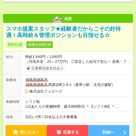
未読
スマホ提案スタッフ★経験者だからこその好待
遇！高時給＆管理ポジションも目指せる☆
契約社員
職種未経験OK
時給1,440円～1,640円
給与
（月収目安：25～27万円） ◎安定した給与で安心！ 長期・フル
タイムで勤務いただける方にお越しいただきたいと思っていま
交通費別途支給あり
す。シフトが削られることはないので、安定した給与が入りま
す。 ◎日払い・週払いもOK！※規定あり すぐに働きたい、稼ぎ
徳島県徳島市
勤務地
たいという人もいると思います。このあたりは柔軟に対応する
徳島県徳島市
西新浜町1-6-1（最寄り駅：文化の森駅）
ので、お気軽にご相談ください！ ※2ヶ月の試用期間がありま
す。その間の給与・待遇に変更はありません。 【試用期間】試
株式会社フェローズ
用期間あり 試用期間の長さ：2ヶ月 雇用形態、給与は本採用時
と同じです。
シフト制
勤務時間
1日あたりの実働時間：最大8時間/日 ＊【シフト例】＊
(1) 10:00～19:00 (2) 11:00～20:00 (3) 12:00～21:00 など ◎
いずれも実働8時間・休憩1時間です。中抜けシフトなどはあり
日払いOK / 10名以上の大量募集
特徴
ません。 ◎残業は少なく、月10時間未満です。「残業代で稼ぎ
たい」などあれば相談に応じますのでおっしゃってください！
気になる！
応募する
詳細へ