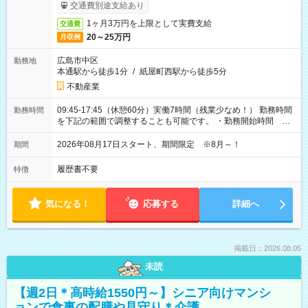
ービス利用可（利用条件有）
交通費別途支給あり
1ヶ月3万円を上限として実費支給
交通費
20～25万円
月収例
広島市中区
勤務地
本通駅から徒歩1分
/
紙屋町西駅から徒歩5分
不動産業
09:45-17:45（休憩60分）実働7時間（残業少なめ！） 勤務時間
勤務時間
を下記の範囲で調整することも可能です。 ・勤務開始時間
09:45～12:30 ・勤務終了時間 15:45～18:30 ・実働 05:00～
07:45
2026年08月17日スタート、期間限定 ※8月～！
期間
履歴書不要
特徴
気になる！
応募する
詳細へ
掲載日：2026.08.05
未読
【週2日＊高時給1550円～】シニア向けマンシ
ョンで食事の配膳や見守り＊介護