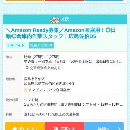
未読
＼Amazon Ready募集／Amazon直雇用！◎日
勤◎倉庫内作業スタッフ｜広島佐伯DS
アルバイト
職種未経験OK
時給1,275円～1,275円
給与
交通費：一部支給 （日額2，450円を上限に、出勤日数に応じて
実費支給） ※22:00～翌5:00までは時給25%UP！ ■給与前払い
交通費別途支給あり
制度あり ※前払い額の上限あり、手数料無料（Amazon負担）
そのほか所定の条件が適用されます 【試用期間】試用期間なし
広島市佐伯区
勤務地
広島県広島市佐伯区石内北4-4-3
アマゾンジャパン合同会社
シフト制
勤務時間
1日あたりの実働時間：最大8時間/日 シフト例 ・12時～15時 入
社後、就業可能シフトをご確認の上、申請してください。
週1日からOK / 10名以上の大量募集
特徴
気になる！
応募する
詳細へ