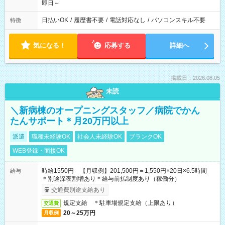
即日～
日払いOK
/
履歴書不要
/
電話対応なし
/
パソコンスキル不要
特徴
気になる！
応募する
詳細へ
掲載日：2026.08.05
未読
＼新病棟のオープニングスタッフ／病院でかん
たんサポート＊月20万円以上
派遣
職種未経験OK
社会人未経験OK
ブランクOK
WEB登録・面接OK
時給1550円 【月収例】201,500円＝1,550円×20日×6.5時間
給与
＊別途深夜割増あり＊給与前払制度あり（稼働分）
交通費別途支給あり
規定支給 ＊駐車場規定支給（上限あり）
交通費
20～25万円
月収例