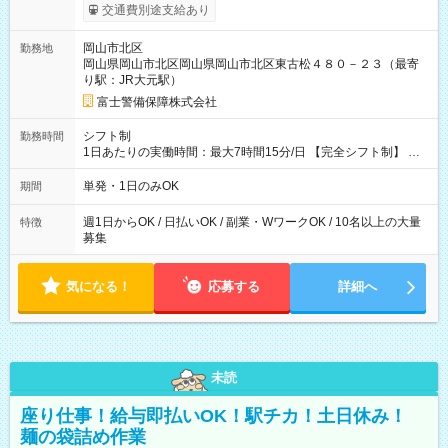
上記評価制度により「S級隊員」と認定されれば10,000円の日当
交通費別途支給あり
を支給します。 (1)上記勤務者が交通2級資格者の場合10,000円
+1500円＝11,500円 (2)上記現場が深夜の場合 11,500×1.25＝
岡山市北区
勤務地
14,375円 (3)上記現場が日祝深夜の場合 17,250円 (4)上記勤務
岡山県岡山市北区岡山県岡山市北区東古松４８０－２３（最寄
者が現場までの運転者の場合17,250+200円＝17,450円 -----------
り駅：JR大元駅）
------------------------------- *最高日当額 17,450円* （実働時間5
時間の場合、時給3,490円） ------------------------------------------ よ
富士警備保障株式会社
り上位の資格取得やリーダー手当を取得すると ”さらに”加算さ
れます！ ※日当支給時振込手数料等は一切ありません。 【試用
シフト制
勤務時間
期間】試用期間なし
1日あたりの実働時間：最大7時間15分/日 【完全シフト制】 例
(1) 8：00~17:00（休憩１h） 例(2) 13:00~16:00（早上がりでも
全額支給！） 例(3) 21:00~5:00（夜勤なら日当1.25倍！！）
単発・1日のみOK
期間
週1日からOK / 日払いOK / 副業・WワークOK / 10名以上の大量
特徴
募集
気になる！
応募する
詳細へ
未読
座り仕事！給与即払いOK！駅チカ！土日休み！
麺の袋詰め作業