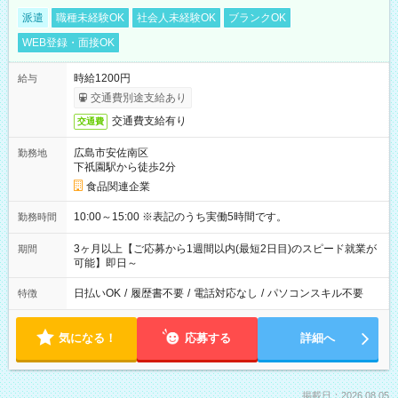
派遣
職種未経験OK
社会人未経験OK
ブランクOK
WEB登録・面接OK
時給1200円
給与
交通費別途支給あり
交通費支給有り
交通費
広島市安佐南区
勤務地
下祇園駅から徒歩2分
食品関連企業
10:00～15:00 ※表記のうち実働5時間です。
勤務時間
3ヶ月以上【ご応募から1週間以内(最短2日目)のスピード就業が
期間
可能】即日～
日払いOK
/
履歴書不要
/
電話対応なし
/
パソコンスキル不要
特徴
気になる！
応募する
詳細へ
掲載日：2026.08.05