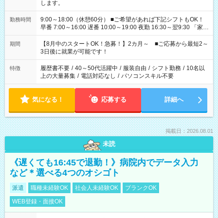
します。
9:00～18:00（休憩60分） ■ご希望があれば下記シフトもOK！
勤務時間
早番 7:00～16:00 遅番 10:00～19:00 夜勤 16:30～翌9:30 「家族
と休みを合わせたい」 「余裕を持って夕飯の準備がしたい」
「できれば残業はしたくない」 など、ご希望を教えてください
【8月中のスタートOK！急募！】2カ月～ ■ご応募から最短2～
期間
ね。 ※Wワーク希望の方へ 今ご覧のお仕事で希望する勤務時間
3日後に就業が可能です！
と、もう1つのお仕事の勤務時間。 合計で週40時間を超える場
合は応募できません。
履歴書不要
/
40～50代活躍中
/
服装自由
/
シフト勤務
/
10名以
特徴
上の大量募集
/
電話対応なし
/
パソコンスキル不要
気になる！
応募する
詳細へ
掲載日：2026.08.01
未読
《遅くても16:45で退勤！》病院内でデータ入力
など＊選べる4つのオシゴト
派遣
職種未経験OK
社会人未経験OK
ブランクOK
WEB登録・面接OK