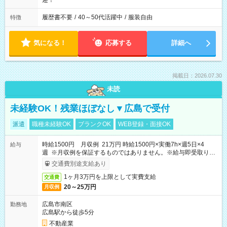
迎！
履歴書不要
/
40～50代活躍中
/
服装自由
特徴
気になる！
応募する
詳細へ
掲載日：2026.07.30
未読
未経験OK！残業ほぼなし▼広島で受付
派遣
職種未経験OK
ブランクOK
WEB登録・面接OK
時給1500円 月収例 21万円 時給1500円×実働7h×週5日×4
給与
週 ※月収例を保証するものではありません。※給与即受取りサ
ービス利用可（利用条件有）
交通費別途支給あり
1ヶ月3万円を上限として実費支給
交通費
20～25万円
月収例
広島市南区
勤務地
広島駅から徒歩5分
不動産業