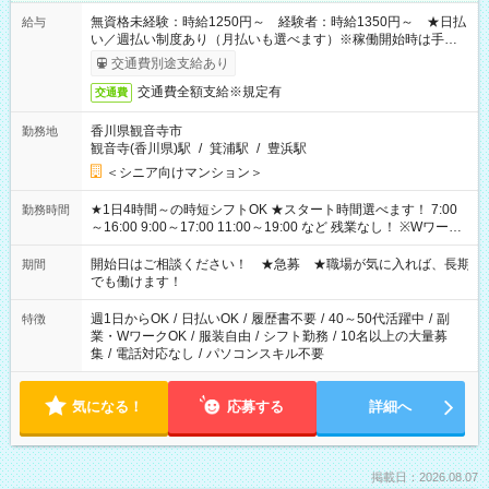
無資格未経験：時給1250円～ 経験者：時給1350円～ ★日払
給与
い／週払い制度あり（月払いも選べます）※稼働開始時は手続き
完了次第のお支払いとなります。
交通費別途支給あり
交通費全額支給※規定有
交通費
香川県観音寺市
勤務地
観音寺(香川県)駅
/
箕浦駅
/
豊浜駅
＜シニア向けマンション＞
★1日4時間～の時短シフトOK ★スタート時間選べます！ 7:00
勤務時間
～16:00 9:00～17:00 11:00～19:00 など 残業なし！ ※Wワーク
の場合、他のお仕事と合わせ週40時間超の就業はご案内できま
せん ※法令に基づき、週20時間以上勤務は社会保険への加入対
開始日はご相談ください！ ★急募 ★職場が気に入れば、長期
期間
象となります ※労働者派遣法（日雇い派遣の原則禁止）によ
でも働けます！
り、短時間・短期間の就業はご案内が難しい場合があります
週1日からOK
/
日払いOK
/
履歴書不要
/
40～50代活躍中
/
副
特徴
業・WワークOK
/
服装自由
/
シフト勤務
/
10名以上の大量募
集
/
電話対応なし
/
パソコンスキル不要
気になる！
応募する
詳細へ
掲載日：2026.08.07