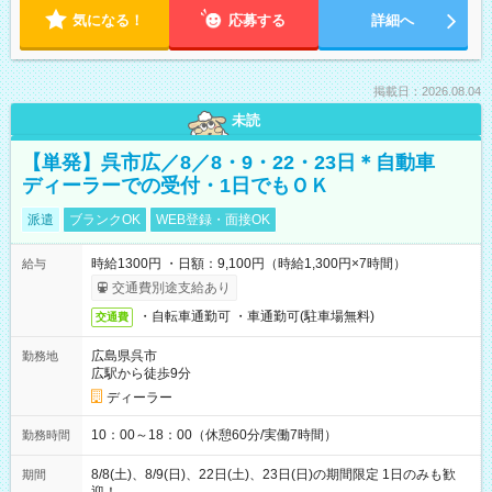
気になる！
応募する
詳細へ
掲載日：2026.08.04
未読
【単発】呉市広／8／8・9・22・23日＊自動車
ディーラーでの受付・1日でもＯＫ
派遣
ブランクOK
WEB登録・面接OK
時給1300円 ・日額：9,100円（時給1,300円×7時間）
給与
交通費別途支給あり
・自転車通勤可 ・車通勤可(駐車場無料)
交通費
広島県呉市
勤務地
広駅から徒歩9分
ディーラー
10：00～18：00（休憩60分/実働7時間）
勤務時間
8/8(土)、8/9(日)、22日(土)、23日(日)の期間限定 1日のみも歓
期間