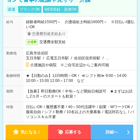
派遣
ブランクOK
WEB登録・面接OK
経験者時給1550円～ 介護福祉士時給1600円～ ※日払い/週払
給与
いOK
交通費別途支給あり
交通費全額支給
交通費
広島市佐伯区
勤務地
五日市駅
/
広電五日市駅
/
佐伯区役所前駅
/
…
介護施設や病院 ※ご自宅近辺からご案内可能
★【日勤のみ】1日5時間～OK！ ≪シフト例≫ 9:00～14:00
勤務時間
10:00～15:00 12:00～17:00 など
【急募】即日勤務OK！中旬～など開始日相談可 ★まずはお試
期間
し2カ月～のスタートも歓迎！
日払いOK
/
履歴書不要
/
40～50代活躍中
/
副業・WワークOK
/
特徴
服装自由
/
シフト勤務
/
10名以上の大量募集
/
電話対応なし
/
パ
ソコンスキル不要
気になる！
応募する
詳細へ