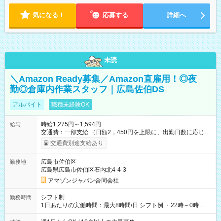
気になる！
応募する
詳細へ
未読
＼Amazon Ready募集／Amazon直雇用！◎夜
勤◎倉庫内作業スタッフ｜広島佐伯DS
アルバイト
職種未経験OK
時給1,275円～1,594円
給与
交通費：一部支給 （日額2，450円を上限に、出勤日数に応じて
実費支給） ※22:00～翌5:00までは時給25%UP！ ■給与前払い
交通費別途支給あり
制度あり ※前払い額の上限あり、手数料無料（Amazon負担）
そのほか所定の条件が適用されます 【試用期間】試用期間なし
広島市佐伯区
勤務地
広島県広島市佐伯区石内北4-4-3
アマゾンジャパン合同会社
シフト制
勤務時間
1日あたりの実働時間：最大8時間/日 シフト例 ・22時～0時 入
社後、就業可能シフトをご確認の上、申請してください。