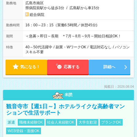
広島市南区
勤務地
県病院前駅から徒歩3分
/
広島駅から車15分
総合病院
16：00～23：15（実働6.5時間／休憩45分)
勤務時間
＜急募＞即日～長期 ＊7月～8月～9月～開始日相談OK！
期間
40～50代活躍中
/
副業・WワークOK
/
電話対応なし
/
パソコン
特徴
スキル不要
気になる！
応募する
詳細へ
掲載日：2026.08.04
未読
観音寺市【週1日～】ホテルライクな高齢者マン
ションで生活サポート
派遣
職種未経験OK
社会人未経験OK
大学生歓迎
ブランクOK
WEB登録・面接OK