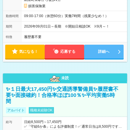
損害保険業
09:00-17:00（休憩60分）実働7時間（残業少なめ！）
勤務時間
2026年09月01日～長期 ※開始日相談OK ※9月～！
期間
履歴書不要
特徴
気になる！
応募する
詳細へ
未読
✨１日最大17,450円✨交通誘導警備員✨履歴書不
要✨面接確約！合格率ほぼ100％✨平均実働5時
間
アルバイト
職種未経験OK
日給8,500円～17,450円
給与
✅「守組6か条」による評価制度！✅ 通常日当は8,500円ですが