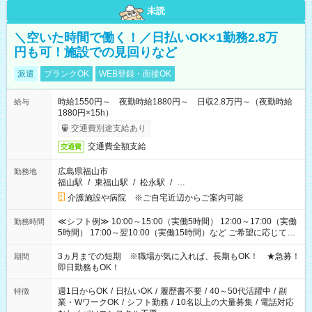
未読
＼空いた時間で働く！／日払いOK×1勤務2.8万
円も可！施設での見回りなど
派遣
ブランクOK
WEB登録・面接OK
時給1550円～ 夜勤時給1880円～ 日収2.8万円～（夜勤時給
給与
1880円×15h）
交通費別途支給あり
交通費全額支給
交通費
広島県福山市
勤務地
福山駅
/
東福山駅
/
松永駅
/
…
介護施設や病院 ※ご自宅近辺からご案内可能
≪シフト例≫ 10:00～15:00（実働5時間） 12:00～17:00（実働
勤務時間
5時間） 17:00～翌10:00（実働15時間）など ご希望に応じて、
働く時間は調整できます！ お気軽に担当へ相談ください！
3ヵ月までの短期 ※職場が気に入れば、長期もOK！ ★急募！
期間
即日勤務もOK！
週1日からOK
/
日払いOK
/
履歴書不要
/
40～50代活躍中
/
副
特徴
業・WワークOK
/
シフト勤務
/
10名以上の大量募集
/
電話対応