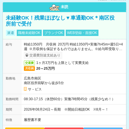
未読
未経験OK！残業ほぼなし▼車通勤OK＊南区役
所前で受付
派遣
職種未経験OK
ブランクOK
WEB登録・面接OK
時給1350円 月収例 20万円 時給1350円×実働7h45m×週5日×4
給与
週 ※月収例を保証するものではありません。※給与即受取りサ
ービス利用可（利用条件有）
交通費別途支給あり
1ヶ月3万円を上限として実費支給
交通費
20～25万円
月収例
広島市南区
勤務地
南区役所前駅から徒歩5分
サ－ビス
08:30-17:15（休憩60分）実働7時間45分（残業少なめ！）
勤務時間
2026年08月24日～長期 ※開始日相談OK ※8月～！
期間
履歴書不要
特徴