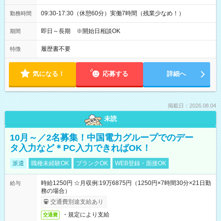
09:30-17:30（休憩60分）実働7時間（残業少なめ！）
勤務時間
即日～長期 ※開始日相談OK
期間
履歴書不要
特徴
気になる！
応募する
詳細へ
掲載日：2026.08.04
未読
10月～／2名募集！中国電力グループでのデー
タ入力など＊PC入力できればOK！
派遣
職種未経験OK
ブランクOK
WEB登録・面接OK
時給1250円 ☆月収例:19万6875円（1250円×7時間30分×21日勤
給与
務の場合）
交通費別途支給あり
・規定により支給
交通費