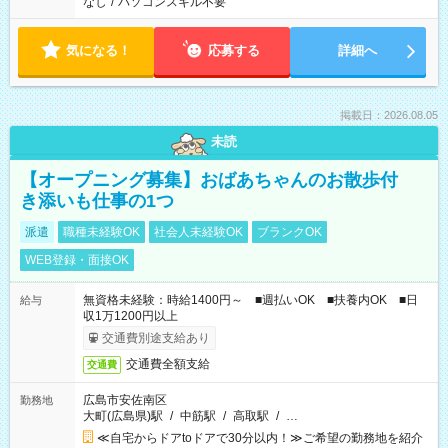
なし
/
パソコンスキル不要
気になる！
応募する
詳細へ
掲載日：2026.08.05
未読
【オープニング募集】おばあちゃんのお散歩付
き添いも仕事の1つ
派遣
職種未経験OK
社会人未経験OK
ブランクOK
WEB登録・面接OK
無資格未経験：時給1400円～ ■週払いOK ■扶養内OK ■日
給与
収1万1200円以上
交通費別途支給あり
交通費全額支給
交通費
広島市安佐南区
勤務地
大町(広島県)駅
/
中筋駅
/
高取駅
/
…
≪自宅からドアtoドアで30分以内！≫ご希望の勤務地を紹介