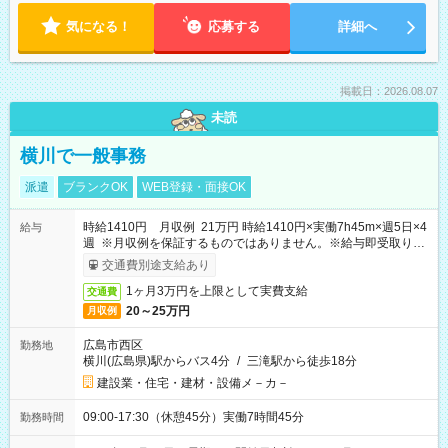
気になる！
応募する
詳細へ
掲載日：2026.08.07
未読
横川で一般事務
派遣
ブランクOK
WEB登録・面接OK
時給1410円 月収例 21万円 時給1410円×実働7h45m×週5日×4
給与
週 ※月収例を保証するものではありません。※給与即受取りサ
ービス利用可（利用条件有）
交通費別途支給あり
1ヶ月3万円を上限として実費支給
交通費
20～25万円
月収例
広島市西区
勤務地
横川(広島県)駅からバス4分
/
三滝駅から徒歩18分
建設業・住宅・建材・設備メ－カ－
09:00-17:30（休憩45分）実働7時間45分
勤務時間