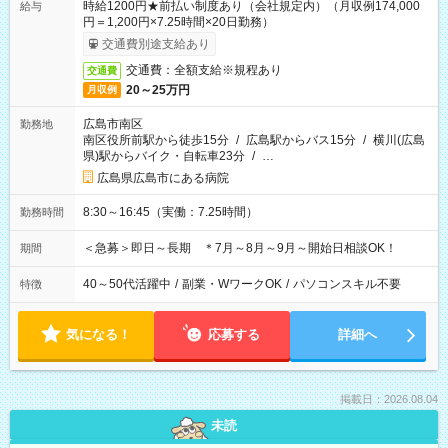
時給1200円★前払い制度あり（会社規定内）（月収例174,000
給与
円＝1,200円×7.25時間×20日勤務）
交通費別途支給あり
交通費：全額支給※規程あり
交通費
20～25万円
月収例
広島市南区
勤務地
南区役所前駅から徒歩15分
/
広島駅からバス15分
/
横川(広島
県)駅からバイク・自転車23分
/
…
広島県広島市にある病院
8:30～16:45（実働：7.25時間）
勤務時間
＜急募＞即日～長期 ＊7月～8月～9月～開始日相談OK！
期間
40～50代活躍中
/
副業・WワークOK
/
パソコンスキル不要
特徴
気になる！
応募する
詳細へ
掲載日：2026.08.04
未読