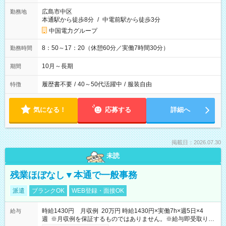
広島市中区
勤務地
本通駅から徒歩8分
/
中電前駅から徒歩3分
中国電力グループ
8：50～17：20（休憩60分／実働7時間30分）
勤務時間
10月～長期
期間
履歴書不要
/
40～50代活躍中
/
服装自由
特徴
気になる！
応募する
詳細へ
掲載日：2026.07.30
未読
残業ほぼなし▼本通で一般事務
派遣
ブランクOK
WEB登録・面接OK
時給1430円 月収例 20万円 時給1430円×実働7h×週5日×4
給与
週 ※月収例を保証するものではありません。※給与即受取りサ