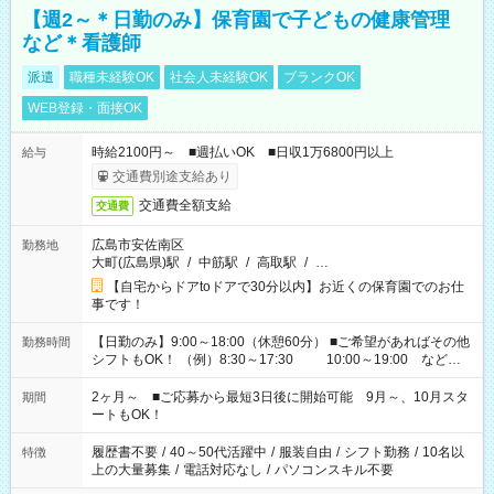
【週2～＊日勤のみ】保育園で子どもの健康管理
など＊看護師
派遣
職種未経験OK
社会人未経験OK
ブランクOK
WEB登録・面接OK
時給2100円～ ■週払いOK ■日収1万6800円以上
給与
交通費別途支給あり
交通費全額支給
交通費
広島市安佐南区
勤務地
大町(広島県)駅
/
中筋駅
/
高取駅
/
…
【自宅からドアtoドアで30分以内】お近くの保育園でのお仕
事です！
【日勤のみ】9:00～18:00（休憩60分） ■ご希望があればその他
勤務時間
シフトもOK！ （例）8:30～17:30 10:00～19:00 など
「家族とお休みを合わせたい」 「余裕を持って夕飯の準備がし
たい」 「できれば残業はしたくない」 など、ご希望があれば教
2ヶ月～ ■ご応募から最短3日後に開始可能 9月～、10月スタ
期間
えてくださいね。 ※Wワーク希望の方へ 今ご覧のお仕事で希望
ートもOK！
する勤務時間と、もう1つのお仕事の勤務時間。 合計で週40時
間を超える場合は応募できません
履歴書不要
/
40～50代活躍中
/
服装自由
/
シフト勤務
/
10名以
特徴
上の大量募集
/
電話対応なし
/
パソコンスキル不要