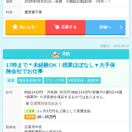
2026年09月01日～長期 ※開始日相談OK ※9月～！
期間
履歴書不要
特徴
気になる！
応募する
詳細へ
掲載日：2026.08.07
未読
17時まで＊未経験OK！残業ほぼなし▼大手保
険会社でお仕事
派遣
職種未経験OK
ブランクOK
WEB登録・面接OK
時給1410円 月収例 20万円 時給1410円×実働7h×週5日×4週
給与
+残業5h ※月収例を保証するものではありません。
交通費別途支給あり
1ヶ月3万円を上限として実費支給
交通費
20～25万円
月収例
広島市中区
勤務地
紙屋町東駅から徒歩1分