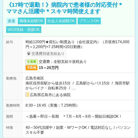
《17時で退勤！》病院内で患者様の対応受付＊
ママさん活躍中＊スキマ時間使えます
派遣
職種未経験OK
社会人未経験OK
ブランクOK
WEB登録・面接OK
時給1200円★前払い制度あり（会社規定内）（月収例174,000
給与
円＝1,200円×7.25時間×20日勤務）
交通費別途支給あり
交通費：全額支給※規程あり
交通費
15～20万円
月収例
広島市南区
勤務地
南区役所前駅から徒歩15分
/
広島駅からバス15分
/
海田市駅
からバイク・自転車25分
/
…
広島県広島市にある病院
8:30～16:45（実働：7.25時間）
勤務時間
＜急募＞即日～長期 ＊7月～8月～9月～開始日相談OK！
期間
40～50代活躍中
/
副業・WワークOK
/
電話対応なし
/
パソコン
特徴
スキル不要