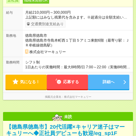
正社員
職種未経験OK
月給210,000円～300,000円
給与
上記額にはみなし残業代を含みます。※超過分は全額支給いたし
ます。 みなし残業代 14,543円／月 みなし残業時間 10時間／月
交通費別途支給あり
※能力やスキルを考慮の上、当社規程により決定します。 【試
用期間】試用期間あり 試用期間の長さ：3ヶ月 雇用形態、給与
徳島県徳島市
勤務地
は本採用時と同じです。
徳島県徳島市寺島本町西１丁目５アミコ東館6階（最寄り駅：Ｊ
Ｒ牟岐線徳島駅）
株式会社マーキュリー
シフト制
勤務時間
1日あたりの実働時間：最大8時間/日 7:00～22:00（実働8時間／
休憩1時間） ■週5勤務となります。 ■車通勤OK ■希望休あり
気になる！
応募する
詳細へ
掲載元企業名
株式会社マーキュリー
未読
【徳島県徳島市】20代活躍×キャリア迷子はマー
キュリーへ◆正社員デビューも歓迎/eg_sp1F