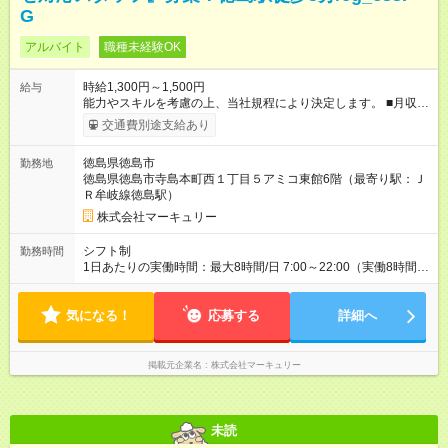
G
アルバイト
職種未経験OK
時給1,300円～1,500円
給与
能力やスキルを考慮の上、当社規程により決定します。 ■月収例
（22日勤務の場合） 時給1,300円×1日8時間＝228,800円 【試
交通費別途支給あり
用期間】試用期間あり 試用期間の長さ：3ヶ月 雇用形態、給与
は本採用時と同じです。
徳島県徳島市
勤務地
徳島県徳島市寺島本町西１丁目５アミコ東館6階（最寄り駅：Ｊ
Ｒ牟岐線徳島駅）
株式会社マーキュリー
シフト制
勤務時間
1日あたりの実働時間：最大8時間/日 7:00～22:00（実働8時間／
休憩1時間） ■シフト例 7:00～16:00 10:00～19:00 13:00～
22:00 ■週5勤務となります。 ■車通勤OK ■希望休あり
気になる！
応募する
詳細へ
掲載元企業名
株式会社マーキュリー
未読