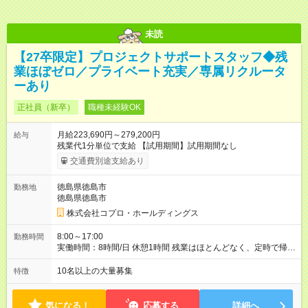
未読
【27卒限定】プロジェクトサポートスタッフ◆残
業ほぼゼロ／プライベート充実／専属リクルータ
ーあり
正社員（新卒）
職種未経験OK
月給223,690円～279,200円
給与
残業代1分単位で支給 【試用期間】試用期間なし
交通費別途支給あり
徳島県徳島市
勤務地
徳島県徳島市
株式会社コプロ・ホールディングス
8:00～17:00
勤務時間
実働時間：8時間/日 休憩1時間 残業はほとんどなく、定時で帰れ
る日が多い働き方です。 毎日の業務は進捗管理や事務が中心な
ので、 「今日やるべき仕事」が終われば、自然と区切りをつけ
10名以上の大量募集
特徴
やすいのが特長。 突発的な対応も少なく、無理をさせない働き
方を大切にしています。
気になる！
応募する
詳細へ