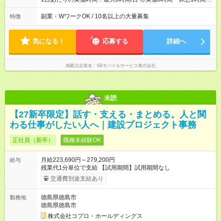
残業は月平均5時間程度です
副業・WワークOK / 10名以上の大量募集
特徴
気になる！
応募する
詳細へ
掲載元企業名
SBモバイルサービス株式会社
未読
【27新卒限定】話す・支える・まとめる。人と関
わる仕事がしたい人へ｜建設プロジェクト事務
正社員（新卒）
職種未経験OK
月給223,690円～279,200円
給与
残業代1分単位で支給 【試用期間】試用期間なし
交通費別途支給あり
徳島県徳島市
勤務地
徳島県徳島市
株式会社コプロ・ホールディングス