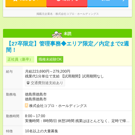
掲載元企業名
株式会社コプロ・ホールディングス
未読
【27卒限定】管理事務◆エリア限定／内定まで2週
間！
正社員（新卒）
職種未経験OK
月給223,690円～279,200円
給与
残業代1分単位で支給 【試用期間】試用期間なし
交通費別途支給あり
徳島県徳島市
勤務地
徳島県徳島市
株式会社コプロ・ホールディングス
8:00～17:00
勤務時間
実働時間：8時間/日 休憩1時間 残業はほとんどなく、定時で帰れ
る日が多い働き方です。 毎日の業務は進捗管理や事務が中心な
ので、 「今日やるべき仕事」が終われば、自然と区切りをつけ
10名以上の大量募集
特徴