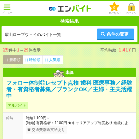
0
メニュー
気になる！
ログイン
検索結果
条件の変更
眉山ロープウェイのバイト一覧
29
1,417
件中
1
～
29
件表示
平均時給:
円
新着順
時給順
人気順
未読
フォロー体制◎レセプト点検 歯科 医療事務／経験
者・有資格者募集／ブランクOK／主婦・主夫活躍
中
アルバイト
時給1,100円～
給与
[時給] 有資格者：1100円 ★キャリアアップ制度あり 進級により
給与がアップします！ 【試用期間】試用期間あり 試用期間の長
交通費別途支給あり
さ：3ヶ月 雇用形態、給与は本採用時と同じです。