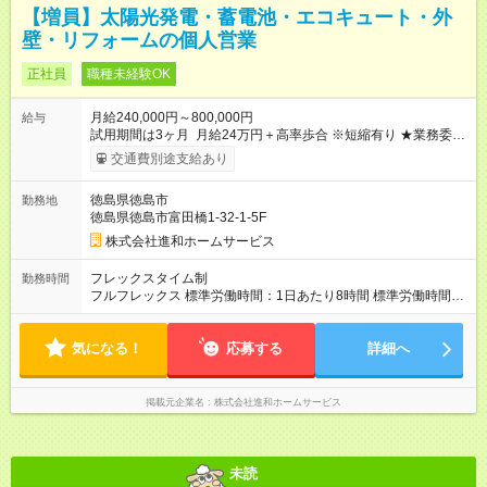
【増員】太陽光発電・蓄電池・エコキュート・外
壁・リフォームの個人営業
正社員
職種未経験OK
月給240,000円～800,000円
給与
試用期間は3ヶ月 月給24万円＋高率歩合 ※短縮有り ★業務委託
のプランも用意してあります。 面談時にどちらかを選択して
交通費別途支給あり
頂きます。 【試用期間】試用期間あり 試用期間の長さ：3ヶ月
※ 雇用形態と給与に、本採用時と異なる部分があります。 雇用
徳島県徳島市
勤務地
形態：中途採用（契約社員） 給与：本採用時と同じです。
徳島県徳島市富田橋1-32-1-5F
株式会社進和ホームサービス
フレックスタイム制
勤務時間
フルフレックス 標準労働時間：1日あたり8時間 標準労働時間：
1日あたり８時間 ／ 1か月あたり１６０時間 天候やカレンダーに
左右されるため、 １ヶ月のシフトを組みます。
気になる！
応募する
詳細へ
掲載元企業名
株式会社進和ホームサービス
未読