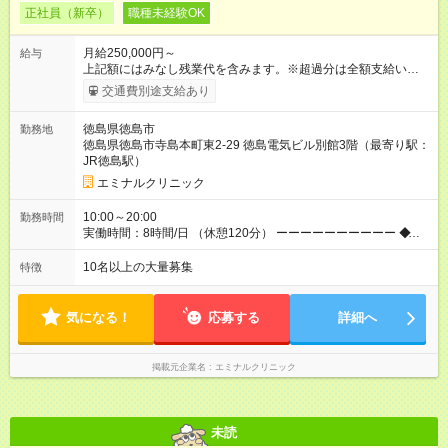
正社員（新卒）
職種未経験OK
月給250,000円～
給与
上記額にはみなし残業代を含みます。※超過分は全額支給いたし
ます。 みなし残業代 34,100円／月 みなし残業時間 23時間／月
交通費別途支給あり
◆インセンティブを支給◆ 頑張りに応じて、インセンティブ（業
績賞与）として成果を還元しています。仕事のコツを掴んで、
徳島県徳島市
勤務地
【年収800万円】を記録している先輩社員も在籍しています。
徳島県徳島市寺島本町東2-29 徳島電気ビル別館3階（最寄り駅：
【試用期間】試用期間あり 試用期間の長さ：6ヶ月 ※ 雇用形態
JR徳島駅）
と給与に、本採用時と異なる部分があります。 雇用形態：中途
採用（契約社員） 給与：月給 240,000円以上 上記額にはみなし
エミナルクリニック
残業代を含みます。※超過分は全額支給いたします。 みなし残
業代 32,600円／月 みなし残業時間 23時間／月
10:00～20:00
勤務時間
実働時間：8時間/日 （休憩120分） ーーーーーーーーーー ◆残
業少なめ＆通勤も楽々◆ ーーーーーーーーーー 始業時間は10時
とゆっくりなので、通勤ラッシュの中出社する大変さはありま
10名以上の大量募集
特徴
せん。また、完全予約制なので、想定外の残業なし◎無理なく私
生活との両立が叶います。
気になる！
応募する
詳細へ
掲載元企業名
エミナルクリニック
未読