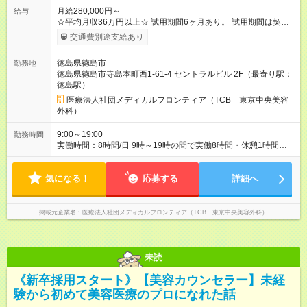
月給280,000円～
給与
☆平均月収36万円以上☆ 試用期間6ヶ月あり。 試用期間は契約
社員として、月給26万円となります。 ＜試用期間終了後＞ 月給
交通費別途支給あり
28万円+インセンティブ（平均8万円）+残業代等 ＝平均月収36
万円以上 ※残業手当は月給に対し1分単位で全額支給 【レアな年
徳島県徳島市
勤務地
次昇給制度アリ】 年次昇給制度で毎年月給が上がっていくので
徳島県徳島市寺島本町西1-61-4 セントラルビル 2F（最寄り駅：
役職につかない場合でもしっかり昇給♪ 【試用期間】試用期間あ
徳島駅）
り 試用期間の長さ：6ヶ月 ※ 雇用形態と給与に、本採用時と異
なる部分があります。 雇用形態：中途採用（契約社員） 給与：
医療法人社団メディカルフロンティア（TCB 東京中央美容
月給 260,000円以上
外科）
9:00～19:00
勤務時間
実働時間：8時間/日 9時～19時の間で実働8時間・休憩1時間
【残業ほぼ無し！】 残業月平均3時間のため、ほぼ毎日定時で退
勤♪ ディナーの予定を入れたり、買い物にも◎
気になる！
応募する
詳細へ
掲載元企業名
医療法人社団メディカルフロンティア（TCB 東京中央美容外科）
未読
《新卒採用スタート》【美容カウンセラー】未経
験から初めて美容医療のプロになれた話