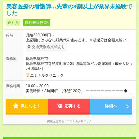
美容医療の看護師…先輩の8割以上が業界未経験で
した
正社員
職種未経験OK
月給320,000円～
給与
上記額にはみなし残業代を含みます。※超過分は全額支給いたし
ます。 みなし残業代 43,900円／月 みなし残業時間 23時間／月
交通費別途支給あり
【試用期間】試用期間あり 試用期間の長さ：6ヶ月 ※ 雇用形態
と給与に、本採用時と異なる部分があります。 雇用形態：中途
徳島県徳島市
勤務地
採用（契約社員） 給与：月給 300,000円 ～ 300,000円 上記額に
徳島県徳島市寺島本町東2-29 徳島電気ビル別館3階（最寄り駅：
はみなし残業代を含みます。※超過分は全額支給いたします。
JR徳島駅）
みなし残業代 40,800円／月 みなし残業時間 23時間／月
エミナルクリニック
10:00～20:00
勤務時間
実働時間：8時間/日 （休憩120分） ーーーーーーーーーー ◆残
業少なめ＆通勤も楽々◆ ーーーーーーーーーー 10時開院のた
め、朝はゆっくり出勤ができます！通勤ラッシュを避けて通勤
気になる！
できるため快適♪ ーーーーーーーーーー ◆夜勤はありません◆ ー
応募する
詳細へ
ーーーーーーーーー クリニック勤務のため夜勤や当直はありま
せん♪
掲載元企業名
エミナルクリニック