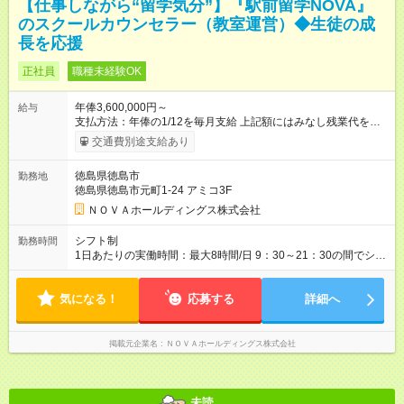
【仕事しながら“留学気分”】『駅前留学NOVA』
のスクールカウンセラー（教室運営）◆生徒の成
長を応援
正社員
職種未経験OK
年俸3,600,000円～
給与
支払方法：年俸の1/12を毎月支給 上記額にはみなし残業代を含
みます。※超過分は全額支給いたします。 みなし残業代 30,000
交通費別途支給あり
円／月 みなし残業時間 15時間／月 ★頑張りが収入に直結！イン
センティブ。 ―――――――――――― 校舎の目標達成度な
徳島県徳島市
勤務地
ど、成果に応じて年2回インセンティブを支給します。一般職の
徳島県徳島市元町1-24 アミコ3F
社員が、半期で20～30万円のインセンティブを手にした実績
も。頑張りが目に見える形で収入に還元されるため、高いモチ
ＮＯＶＡホールディングス株式会社
ベーションで仕事に取り組めます。 ★毎月チャンスあり！スピ
ーディな昇格。 ―――――――――――― 年1回の査定に加
シフト制
勤務時間
え、毎月、現場の管理職が優秀な人材を役員に推薦する制度が
1日あたりの実働時間：最大8時間/日 9：30～21：30の間でシフ
あります。実力が認められれば、年度の途中でも昇格。実際、
ト制 ［ シフト例 ］ ・平日⇒12：30-21：30 ・土日祝⇒10：00-
入社2～3年目でサブマネージャーへ、20代で管理職へとキャリ
19：00 ★自分のペースで進めやすい！
アアップするケースも珍しくありません。 【試用期間】試用期
気になる！
―――――――――――― 一校舎を一人で担当する場合も多い
応募する
詳細へ
間あり 試用期間の長さ：1ヶ月 ※ 雇用形態と給与に、本採用時
ので、スケジュール管理はあなた次第。「今日は定時で帰っ
と異なる部分があります。 雇用形態：インターンシップ 給与：
て、明日に備えよう」など、調整しやすい環境です。
時給 1,400円 ～ 1,400円 ※月途中での入社の場合、その月の月
掲載元企業名
ＮＯＶＡホールディングス株式会社
末まではインターンとして勤務になります。
未読