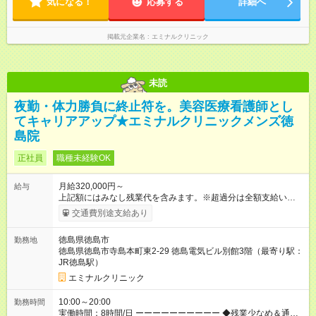
気になる！
応募する
詳細へ
掲載元企業名
エミナルクリニック
未読
夜勤・体力勝負に終止符を。美容医療看護師とし
てキャリアアップ★エミナルクリニックメンズ徳
島院
正社員
職種未経験OK
月給320,000円～
給与
上記額にはみなし残業代を含みます。※超過分は全額支給いたし
ます。 みなし残業代 43,900円／月 みなし残業時間 23時間／月
交通費別途支給あり
【試用期間】試用期間あり 試用期間の長さ：6ヶ月 ※ 雇用形態
と給与に、本採用時と異なる部分があります。 雇用形態：中途
徳島県徳島市
勤務地
採用（契約社員） 給与：月給 300,000円 ～ 300,000円 上記額に
徳島県徳島市寺島本町東2-29 徳島電気ビル別館3階（最寄り駅：
はみなし残業代を含みます。※超過分は全額支給いたします。
JR徳島駅）
みなし残業代 40,800円／月 みなし残業時間 23時間／月
エミナルクリニック
10:00～20:00
勤務時間
実働時間：8時間/日 ーーーーーーーーーー ◆残業少なめ＆通勤