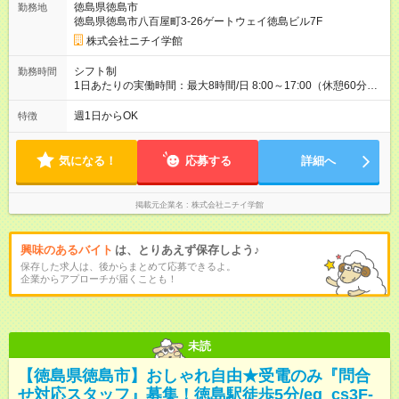
徳島県徳島市
勤務地
徳島県徳島市八百屋町3-26ゲートウェイ徳島ビル7F
株式会社ニチイ学館
シフト制
勤務時間
1日あたりの実働時間：最大8時間/日 8:00～17:00（休憩60分）
9:00～12:30 9:00～16:00（休憩60分） 9:00～18:00（休憩60
分） 8:30～17:30（休憩60分） 9:00～12:00 9:00～17:00（休憩
週1日からOK
特徴
60分） ※毎月25日～次月10日までの間で3日～10日勤務 ※勤務
日数・時間相談可
気になる！
応募する
詳細へ
掲載元企業名
株式会社ニチイ学館
興味のあるバイト
は、とりあえず保存しよう♪
保存した求人は、後からまとめて応募できるよ。
企業からアプローチが届くことも！
未読
【徳島県徳島市】おしゃれ自由★受電のみ『問合
せ対応スタッフ』募集！徳島駅徒歩5分/eg_cs3F-