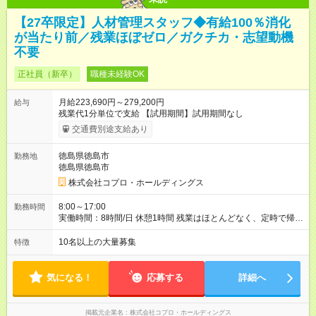
【27卒限定】人材管理スタッフ◆有給100％消化
が当たり前／残業ほぼゼロ／ガクチカ・志望動機
不要
正社員（新卒）
職種未経験OK
月給223,690円～279,200円
給与
残業代1分単位で支給 【試用期間】試用期間なし
交通費別途支給あり
徳島県徳島市
勤務地
徳島県徳島市
株式会社コプロ・ホールディングス
8:00～17:00
勤務時間
実働時間：8時間/日 休憩1時間 残業はほとんどなく、定時で帰れ
る日が多い働き方です。 毎日の業務は進捗管理や事務が中心な
ので、 「今日やるべき仕事」が終われば、自然と区切りをつけ
10名以上の大量募集
特徴
やすいのが特長。 突発的な対応も少なく、無理をさせない働き
方を大切にしています。
気になる！
応募する
詳細へ
掲載元企業名
株式会社コプロ・ホールディングス