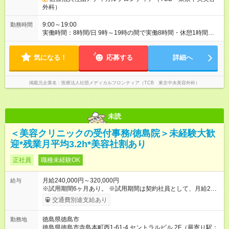
月給 260,000円以上
外科）
9:00～19:00
勤務時間
実働時間：8時間/日 9時～19時の間で実働8時間・休憩1時間
【残業ほぼ無し！】 残業月平均2.6時間のため、ほぼ毎日定時で
退勤♪ ディナーの予定を入れたり、買い物にも◎
気になる！
応募する
詳細へ
掲載元企業名
医療法人社団メディカルフロンティア（TCB 東京中央美容外科）
未読
＜美容クリニックの受付事務/徳島院＞未経験大歓
迎*残業月平均3.2h*美容社割あり
正社員
職種未経験OK
月給240,000円～320,000円
給与
※試用期間6ヶ月あり。 ※試用期間は契約社員として、月給21万
円＋各種手当となります。 ※想定年収には賞与を含みます。 ◆
交通費別途支給あり
残業手当は1分単位で全額支給 【試用期間】試用期間あり 試用
期間の長さ：6ヶ月 ※ 雇用形態と給与に、本採用時と異なる部分
徳島県徳島市
勤務地
があります。 雇用形態：中途採用（契約社員） 給与：月
徳島県徳島市寺島本町西1-61-4 セントラルビル 2F（最寄り駅：