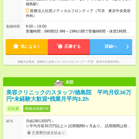
給 210,000円以上
徳島駅）
医療法人社団メディカルフロンティア（TCB 東京中央美容
外科）
9:00～19:00
勤務時間
実働時間：8時間/日 9時～19時の間で実働8時間・休憩1時間
（クリニックにより9:00~18:00or10:00~19:00勤務） 【残業ほ
ぼ無し！】 残業月平均3.2時間のため、ほぼ毎日定時で退勤♪ デ
気になる！
ィナーの予定を入れたり、お買い物、ピラティスのレッスンな
応募する
詳細へ
ども◎ ご自身のプライベートの時間も大切にしていただける環
境です。
掲載元企業名
医療法人社団メディカルフロンティア（TCB 東京中央美容外科）
未読
美容クリニックのスタッフ/徳島院 平均月収36万
円*未経験大歓迎*残業月平均3.2h
正社員
職種未経験OK
月給280,000円～
給与
☆平均月収36万円以上☆ 試用期間6ヶ月あり。 試用期間は契約
社員として、月給26万円となります。 ＜試用期間終了後＞ 月給
交通費別途支給あり
28万円+インセンティブ（平均8万円）+残業代等 ＝平均月収36