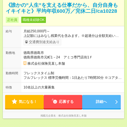
《誰かの”人生”を支える仕事だから、自分自身も
イキイキと》平均年収600万／完休二日/ca10228
正社員
職種未経験OK
月給250,000円～
給与
上記額にはみなし残業代を含みます。※超過分は全額支給いたし
ます。 みなし残業代 50,000円／月 みなし残業時間 30時間／月
交通費別途支給あり
＜インセンティブで頑張りを評価！＞ 四半期に1回、実績に応じ
てインセンティブを支給します。さらに、毎月様々な種類のイ
徳島県徳島市
勤務地
ンセンティブをご用意。実際に、1回のインセンティブで200万
徳島県徳島市元町1－24 アミコ専門店街1Ｆ
円を手にした先輩もいます！ 【試用期間】試用期間あり 試用期
間の長さ：3ヶ月 雇用形態、給与は本採用時と同じです。
株式会社保険見直し本舗
フレックスタイム制
勤務時間
フルフレックス 標準労働時間：1日あたり7時間30分 ※コアタイ
ム無 ※店舗営業時間に応じて早番・遅番対応あり ★柔軟な働き
方を実現 毎月希望を提出しシフトを決める為、 仕事とプライベ
10名以上の大量募集
特徴
ートを無理なく両立できます。 研修終了後のひとり立ち以降
は、 「子どものお迎えに合わせて早めに退勤」 「予定があるの
で遅めに出社」など、 ライフスタイルに合わせた働き方も徐々
気になる！
応募する
詳細へ
に可能です。
掲載元企業名
株式会社保険見直し本舗