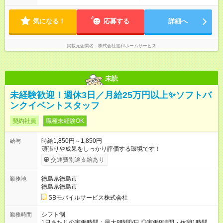
1日あたり８時間 ／ 1か月あたり１６０時間 天候やカレンダーに
左右されるため、 １ヶ月のシフトを組みます。
気になる！
応募する
詳細へ
掲載元企業名
株式会社進和ホームサービス
未読
未経験歓迎！週休3日／月給25万円以上✨ソフトバ
ンクイベントスタッフ
契約社員
職種未経験OK
時給1,850円～1,850円
給与
頑張りや成果をしっかり評価する環境です！
交通費別途支給あり
徳島県徳島市
勤務地
徳島県徳島市
SBモバイルサービス株式会社
シフト制
勤務時間
1日あたりの実働時間：最大8時間/日 ◎実働8時間・休憩1時間 ◎