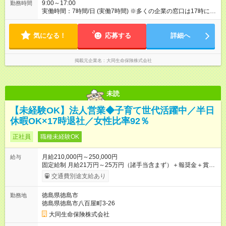
9:00～17:00
勤務時間
実働時間：7時間/日 (実働7時間) ※多くの企業の窓口は17時に閉
まるため、夜遅くまでの営業はありません。定時に退社する社
員が多いです。 ※正式入社前、毎月10日頃から3週間の研修を実
気になる！
施。勤務時間は10：00～17：00（休憩1時間）。資格獲得のた
応募する
詳細へ
めの基本知識を学びます。
掲載元企業名
大同生命保険株式会社
未読
【未経験OK】法人営業◆子育て世代活躍中／半日
休暇OK×17時退社／女性比率92％
正社員
職種未経験OK
月給210,000円～250,000円
給与
固定給制 月給21万円～25万円（諸手当含まず）＋報奨金＋賞与
年2回 ※能力により異なる。 ★平均月収46万7000円（2024年度
交通費別途支給あり
実績） ※上記には賞与は含まれていません。 ◆入社前に行なわ
れる研修（１日あたり6時間、３週間実施）の受講手当は日給
徳島県徳島市
勤務地
8000円です（※最低賃金以上を支給） 【試用期間】試用期間あ
徳島県徳島市八百屋町3-26
り 試用期間の長さ：6ヶ月 雇用形態、給与は本採用時と同じで
す。
大同生命保険株式会社