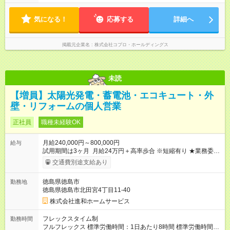
やすいのが特長。 突発的な対応も少なく、無理をさせない働き
方を大切にしています。
気になる！
応募する
詳細へ
掲載元企業名
株式会社コプロ・ホールディングス
未読
【増員】太陽光発電・蓄電池・エコキュート・外
壁・リフォームの個人営業
正社員
職種未経験OK
月給240,000円～800,000円
給与
試用期間は3ヶ月 月給24万円＋高率歩合 ※短縮有り ★業務委託
のプランも用意してあります。 面談時にどちらかを選択して
交通費別途支給あり
頂きます。 【試用期間】試用期間あり 試用期間の長さ：3ヶ月
※ 雇用形態と給与に、本採用時と異なる部分があります。 雇用
徳島県徳島市
勤務地
形態：中途採用（契約社員） 給与：本採用時と同じです。
徳島県徳島市北田宮4丁目11-40
株式会社進和ホームサービス
フレックスタイム制
勤務時間
フルフレックス 標準労働時間：1日あたり8時間 標準労働時間：