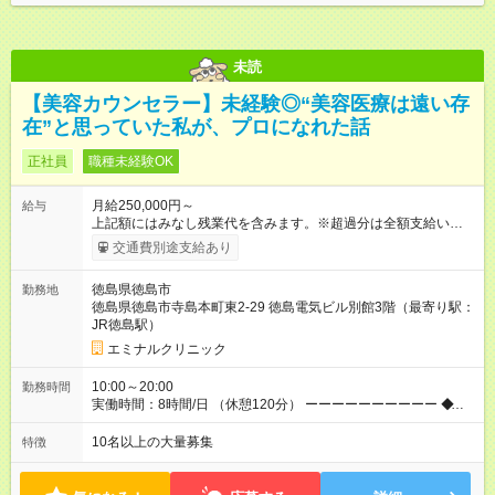
未読
【美容カウンセラー】未経験◎“美容医療は遠い存
在”と思っていた私が、プロになれた話
正社員
職種未経験OK
月給250,000円～
給与
上記額にはみなし残業代を含みます。※超過分は全額支給いたし
ます。 みなし残業代 34,100円／月 みなし残業時間 23時間／月
交通費別途支給あり
◆インセンティブを支給◆ 頑張りに応じて、インセンティブ（業
績賞与）として成果を還元しています。仕事のコツを掴んで、
徳島県徳島市
勤務地
【年収800万円】を記録している先輩社員も在籍しています。
徳島県徳島市寺島本町東2-29 徳島電気ビル別館3階（最寄り駅：
【試用期間】試用期間あり 試用期間の長さ：6ヶ月 ※ 雇用形態
JR徳島駅）
と給与に、本採用時と異なる部分があります。 雇用形態：中途
採用（契約社員） 給与：月給 240,000円以上 上記額にはみなし
エミナルクリニック
残業代を含みます。※超過分は全額支給いたします。 みなし残
業代 32,600円／月 みなし残業時間 23時間／月
10:00～20:00
勤務時間
実働時間：8時間/日 （休憩120分） ーーーーーーーーーー ◆残
業少なめ＆通勤も楽々◆ ーーーーーーーーーー 始業時間は10時
とゆっくりなので、通勤ラッシュの中出社する大変さはありま
10名以上の大量募集
特徴
せん。また、完全予約制なので、想定外の残業なし◎無理なく私
生活との両立が叶います。