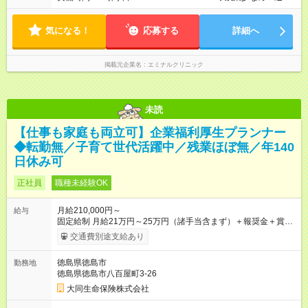
も楽々◆ ーーーーーーーーーー 10時開院のため、朝はゆっくり
出勤ができます！通勤ラッシュを避けて通勤できるため快適♪ ー
気になる！
ーーーーーーーーー ◆夜勤はありません◆ ーーーーーーーーー
応募する
詳細へ
ー クリニック勤務のため夜勤や当直はありません♪
掲載元企業名
エミナルクリニック
未読
【仕事も家庭も両立可】企業福利厚生プランナー
◆転勤無／子育て世代活躍中／残業ほぼ無／年140
日休み可
正社員
職種未経験OK
月給210,000円～
給与
固定給制 月給21万円～25万円（諸手当含まず）＋報奨金＋賞与
年2回 ※能力により異なる。 ★平均月収46万7000円（2024年度
交通費別途支給あり
実績） ※上記には賞与は含まれていません。 ◆入社前に行なわ
れる研修（１日あたり6時間、３週間実施）の受講手当は日給
徳島県徳島市
勤務地
8000円です（※最低賃金以上を支給） 【試用期間】試用期間あ
徳島県徳島市八百屋町3-26
り 試用期間の長さ：6ヶ月 雇用形態、給与は本採用時と同じで
す。
大同生命保険株式会社