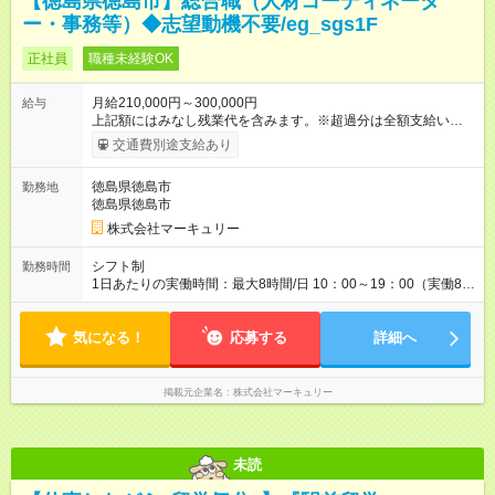
【徳島県徳島市】総合職（人材コーディネータ
ー・事務等）◆志望動機不要/eg_sgs1F
正社員
職種未経験OK
月給210,000円～300,000円
給与
上記額にはみなし残業代を含みます。※超過分は全額支給いたし
ます。 みなし残業代 14,543円 以上／月 みなし残業時間 10時間
交通費別途支給あり
／月 ※能力やスキルを考慮の上、当社規程により決定します。
※上記額にはみなし残業代（10時間分／14，543円以上）を含み
徳島県徳島市
勤務地
ます。超過分は全額支給します。 ＜1人ひとりの成長・頑張りを
徳島県徳島市
評価＞ 毎年半期ごとに 評価制度を実施しています。 ビジネスマ
ナーやコンプライアンスなどの 項目ごとに目標を設定。 多くの
株式会社マーキュリー
社員が目標を達成した上で、 ベースアップも叶えています。 1
人ひとりの成長や頑張りに対しても しっかり還元をしていく制
シフト制
勤務時間
度が確立しています！ （※2022年度実績／平均昇給額：5000
1日あたりの実働時間：最大8時間/日 10：00～19：00（実働8時
円） 【試用期間】試用期間あり 試用期間の長さ：3ヶ月 雇用形
間／休憩1時間） ※勤務地により、異なる場合あり ＼残業は月平
態、給与は本採用時と同じです。
均7.9時間と、業界内でも少なめ！／ 会社で残業時間を管理して
気になる！
おり、より働きやすい環境になるよう「働き方改革」を推進中
応募する
詳細へ
です！プライベートを充実させたい方、メリハリをつけて活躍
していきたい方、ぜひご応募ください♪
掲載元企業名
株式会社マーキュリー
未読