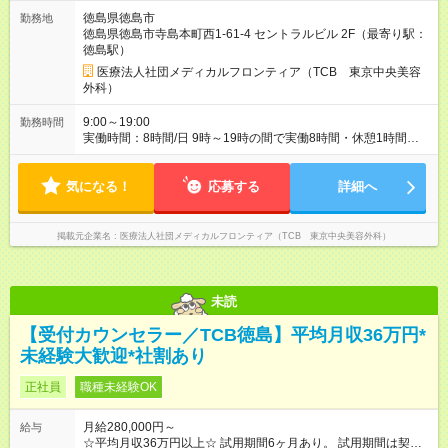
万円以上 ※残業手当は月給に対し1分単位で全額支給 【レアな年
徳島県徳島市
勤務地
次昇給制度アリ】 年次昇給制度で毎年月給が上がっていくので
徳島県徳島市寺島本町西1-61-4 セントラルビル 2F（最寄り駅：
役職につかない場合でもしっかり昇給♪ 【大手ならではの豊富な
徳島駅）
キャリアパス】 女性管理職割合86％！ クリニック内の役職だけ
ではなく、 TCBグループとしての役職、バックオフィスへの転
医療法人社団メディカルフロンティア（TCB 東京中央美容
籍など 自ら手を挙げて挑戦することができます！ 【様々な業界
外科）
から活躍中】 平均年齢は27歳！ 美容部員やエステ、脱毛などの
近い業界から アパレル、飲食など他業界の接客業 事務、公務員
9:00～19:00
勤務時間
などの接客未経験者まで活躍中！ 未経験から憧れの美容業界へ
実働時間：8時間/日 9時～19時の間で実働8時間・休憩1時間
転職しませんか？？ 【試用期間】試用期間あり 試用期間の長
（クリニックにより9:00~18:00or10:00~19:00勤務） 【残業ほ
さ：6ヶ月 ※ 雇用形態と給与に、本採用時と異なる部分がありま
ぼ無し！】 残業月平均3.2時間のため、ほぼ毎日定時で退勤♪ デ
す。 雇用形態：中途採用（契約社員） 給与：月給 260,000円以
気になる！
ィナーの予定を入れたり、お買い物、ピラティスのレッスンな
応募する
詳細へ
上
ども◎ ご自身のプライベートの時間も大切にしていただける環
境です。
掲載元企業名
医療法人社団メディカルフロンティア（TCB 東京中央美容外科）
未読
【受付カウンセラー／TCB徳島】平均月収36万円*
未経験大歓迎*社割あり
正社員
職種未経験OK
月給280,000円～
給与
☆平均月収36万円以上☆ 試用期間6ヶ月あり。 試用期間は契約