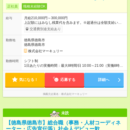
正社員
職種未経験OK
月給210,000円～300,000円
給与
上記額にはみなし残業代を含みます。※超過分は全額支給いたし
ます。 みなし残業代 14,543円 以上／月 みなし残業時間 10時間
交通費別途支給あり
／月 ※能力やスキルを考慮の上、当社規程により決定します。
※上記額にはみなし残業代（10時間分／14，543円以上）を含み
徳島県徳島市
勤務地
ます。超過分は全額支給します。 ＜1人ひとりの成長・頑張りを
徳島県徳島市
評価＞ 毎年半期ごとに 評価制度を実施しています。 ビジネスマ
ナーやコンプライアンスなどの 項目ごとに目標を設定。 多くの
株式会社マーキュリー
社員が目標を達成した上で、 ベースアップも叶えています。 1
人ひとりの成長や頑張りに対しても しっかり還元をしていく制
シフト制
勤務時間
度が確立しています！ （※2022年度実績／平均昇給額：5000
1日あたりの実働時間：最大8時間/日 10:00～21:00（実働8時間
円） 【試用期間】試用期間あり 試用期間の長さ：3ヶ月 雇用形
／休憩1時間） ※週5日勤務となります。 ※時間帯は勤務地によ
態、給与は本採用時と同じです。
り異なります。 ◆残業ほぼなし！ ◆プライベートとの両立も叶
気になる！
えられます！ 平均残業時間は月7.9時間と、 業界全体を通じても
応募する
詳細へ
残業時間が少ないため 定時で退勤できることも多く、 プライベ
ートの予定も調整しやすいです◎
掲載元企業名
株式会社マーキュリー
未読
【徳島県徳島市】総合職（事務・人材コーディネ
ーター・広告宣伝等）社会人デビュー歓