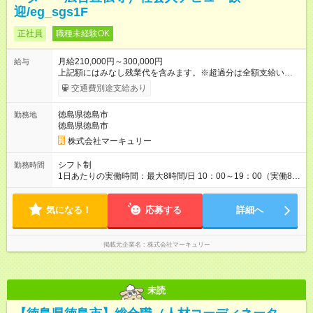
迎/eg_sgs1F
正社員
職種未経験OK
月給210,000円～300,000円
給与
上記額にはみなし残業代を含みます。※超過分は全額支給いたし
ます。 みなし残業代 14,543円 以上／月 みなし残業時間 10時間
交通費別途支給あり
／月 ※能力やスキルを考慮の上、当社規程により決定します。
※上記額にはみなし残業代（10時間分／14，543円以上）を含み
徳島県徳島市
勤務地
ます。超過分は全額支給します。 ＜1人ひとりの成長・頑張りを
徳島県徳島市
評価＞ 毎年半期ごとに 評価制度を実施しています。 ビジネスマ
ナーやコンプライアンスなどの 項目ごとに目標を設定。 多くの
株式会社マーキュリー
社員が目標を達成した上で、 ベースアップも叶えています。 1
人ひとりの成長や頑張りに対しても しっかり還元をしていく制
シフト制
勤務時間
度が確立しています！ （※2022年度実績／平均昇給額：5000
1日あたりの実働時間：最大8時間/日 10：00～19：00（実働8時
円） 【試用期間】試用期間あり 試用期間の長さ：3ヶ月 雇用形
間／休憩1時間） ※勤務地により、異なる場合あり ＼残業は月平
態、給与は本採用時と同じです。
均7.9時間と、業界内でも少なめ！／ 会社で残業時間を管理して
気になる！
おり、より働きやすい環境になるよう「働き方改革」を推進中
応募する
詳細へ
です！プライベートを充実させたい方、メリハリをつけて活躍
していきたい方、ぜひご応募ください♪
掲載元企業名
株式会社マーキュリー
未読