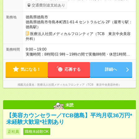
社員として、月給26万円となります。 ＜試用期間終了後＞ 月給
交通費別途支給あり
28万円+インセンティブ（平均8万円）+残業代等 ＝平均月収36
万円以上 ※残業手当は月給に対し1分単位で全額支給 【レアな年
徳島県徳島市
勤務地
次昇給制度アリ】 年次昇給制度で毎年月給が上がっていくので
徳島県徳島市寺島本町西1-61-4 セントラルビル 2F（最寄り駅：
役職につかない場合でもしっかり昇給♪ 【試用期間】試用期間あ
徳島駅）
り 試用期間の長さ：6ヶ月 ※ 雇用形態と給与に、本採用時と異
なる部分があります。 雇用形態：中途採用（契約社員） 給与：
医療法人社団メディカルフロンティア（TCB 東京中央美容
月給 260,000円以上
外科）
9:00～19:00
勤務時間
実働時間：8時間/日 9時～19時の間で実働8時間・休憩1時間
【残業ほぼ無し！】 残業月平均3時間のため、ほぼ毎日定時で退
勤♪ ディナーの予定を入れたり、買い物にも◎
気になる！
応募する
詳細へ
掲載元企業名
医療法人社団メディカルフロンティア（TCB 東京中央美容外科）
未読
【美容カウンセラー／TCB徳島】平均月収36万円*
未経験大歓迎*社割あり
正社員
職種未経験OK