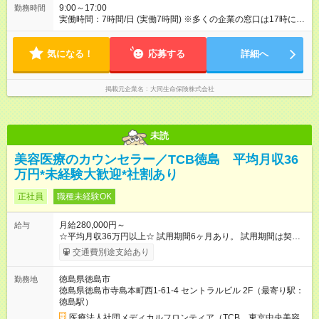
9:00～17:00
勤務時間
実働時間：7時間/日 (実働7時間) ※多くの企業の窓口は17時に閉
まるため、夜遅くまでの営業はありません。定時に退社する社
員が多いです。 ※正式入社前、毎月10日頃から3週間の研修を実
気になる！
施。勤務時間は10：00～17：00（休憩1時間）。資格獲得のた
応募する
詳細へ
めの基本知識を学びます。
掲載元企業名
大同生命保険株式会社
未読
美容医療のカウンセラー／TCB徳島 平均月収36
万円*未経験大歓迎*社割あり
正社員
職種未経験OK
月給280,000円～
給与
☆平均月収36万円以上☆ 試用期間6ヶ月あり。 試用期間は契約
社員として、月給26万円となります。 ＜試用期間終了後＞ 月給
交通費別途支給あり
28万円+インセンティブ（平均8万円）+残業代等 ＝平均月収36
万円以上 ※残業手当は月給に対し1分単位で全額支給 【レアな年
徳島県徳島市
勤務地
次昇給制度アリ】 年次昇給制度で毎年月給が上がっていくので
徳島県徳島市寺島本町西1-61-4 セントラルビル 2F（最寄り駅：
役職につかない場合でもしっかり昇給♪ 【試用期間】試用期間あ
徳島駅）
り 試用期間の長さ：6ヶ月 ※ 雇用形態と給与に、本採用時と異
なる部分があります。 雇用形態：中途採用（契約社員） 給与：
医療法人社団メディカルフロンティア（TCB 東京中央美容