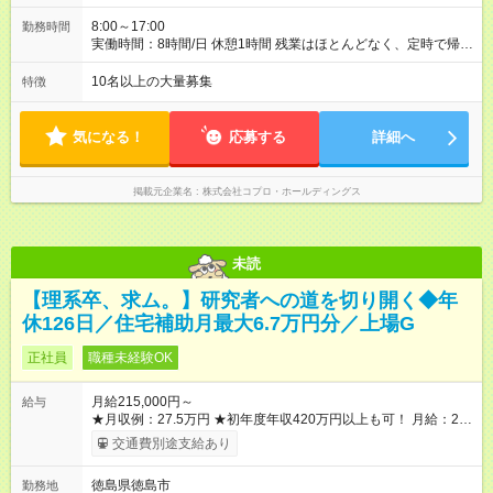
8:00～17:00
勤務時間
実働時間：8時間/日 休憩1時間 残業はほとんどなく、定時で帰れ
る日が多い働き方です。 毎日の業務は進捗管理や事務が中心な
ので、 「今日やるべき仕事」が終われば、自然と区切りをつけ
10名以上の大量募集
特徴
やすいのが特長。 突発的な対応も少なく、無理をさせない働き
方を大切にしています。
気になる！
応募する
詳細へ
掲載元企業名
株式会社コプロ・ホールディングス
未読
【理系卒、求ム。】研究者への道を切り開く◆年
休126日／住宅補助月最大6.7万円分／上場G
正社員
職種未経験OK
月給215,000円～
給与
★月収例：27.5万円 ★初年度年収420万円以上も可！ 月給：21
万5000円×12ヶ月 家賃補助：6.7万円×12ヶ月 ※1 賞与：4ヶ月
交通費別途支給あり
分 ※2 ――――――――――――――― 【合計】年424.4万円
この収入が手堅く狙えます。資格手当の支給や、年2回分の帰省
徳島県徳島市
勤務地
費用全額負担も! ※1 規定あり ※2 賞与年2回支給（昨年度実績は