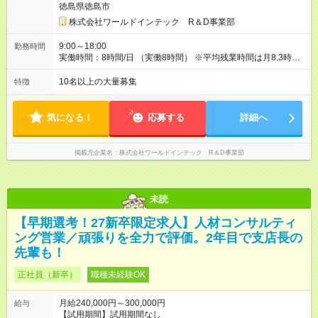
徳島県徳島市
約3.8～4.5ヶ月分）。 ★あなたの頑張りを給与に反映！ 案件ご
とではなく、スキルの向上・資格取得・社内試験の結果、配属
株式会社ワールドインテック R＆D事業部
先での評価などを給与に反映。研究者としての努力がしっかり
報われる体制です！ ◎残業代は別途全額支給いたします。 ◎年
9:00～18:00
勤務時間
齢、スキル、適性などを考慮のうえ決定します。 【試用期間】
実働時間：8時間/日 （実働8時間） ※平均残業時間は月8.3時間
試用期間あり 試用期間の長さ：3ヶ月 雇用形態、給与は本採用
とほとんどナシ。ワークライフバランスも取りやすいです。
時と同じです。
10名以上の大量募集
特徴
気になる！
応募する
詳細へ
掲載元企業名
株式会社ワールドインテック R＆D事業部
未読
【早期選考！27新卒限定求人】人材コンサルティ
ング営業／頑張りを全力で評価。2年目で支店長の
先輩も！
正社員（新卒）
職種未経験OK
月給240,000円～300,000円
給与
【試用期間】試用期間なし