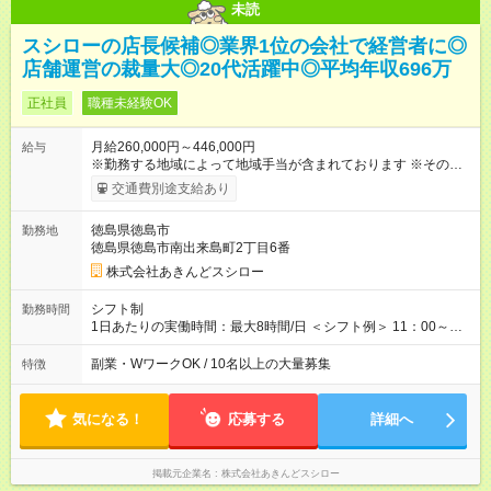
未読
スシローの店長候補◎業界1位の会社で経営者に◎
店舗運営の裁量大◎20代活躍中◎平均年収696万
正社員
職種未経験OK
月給260,000円～446,000円
給与
※勤務する地域によって地域手当が含まれております ※その他ブ
ロック外勤務手当を支給。1分単位での残業代（100％支給）や
交通費別途支給あり
年3回の賞与、諸手当も別途支給します。 ＜月給例＞ 【例1】転
勤のない「エリア限定勤務制度」の場合 東京23区内勤務の場
徳島県徳島市
勤務地
合：月給28万円＋残業代・諸手当 ※地域手当2万円が含まれま
徳島県徳島市南出来島町2丁目6番
す。 【例2】転居可能の「ブロック限定勤務制度」の場合 ブロ
ック外東京23区内勤務の場合：月給29万5000円＋残業代・諸手
株式会社あきんどスシロー
当 ※地域手当2万円やブロック外勤務手当1万5000円が含まれま
す。 ＜水準以上の収入を得られる環境！＞ 全社員の平均年収は
シフト制
勤務時間
603万円（平均月給38万9000円／2025年度実績）で、店長の平
1日あたりの実働時間：最大8時間/日 ＜シフト例＞ 11：00～
均年収は696万円（平均月給43万9000円／2025年度実績）。 さ
20：00、12：00～21：00、15：00～24：00 ※1ヶ月単位の変
らに自己負担額2万円の寮や各種手当があるため「前職より貯金
形労働時間制（週平均実働40時間） ◎残業は月30h程度。1店舗
副業・WワークOK / 10名以上の大量募集
特徴
できている」と話す社員が多くいます！ 【試用期間】試用期間
に複数社員が配属されるためシフトを調整しやすいのが特徴。
あり 試用期間の長さ：3ヶ月 雇用形態、給与は本採用時と同じ
出勤前にジムに通う社員も多くいま す。繁忙期以外は1日通して
です。
働くことがほぼありません！
気になる！
応募する
詳細へ
掲載元企業名
株式会社あきんどスシロー