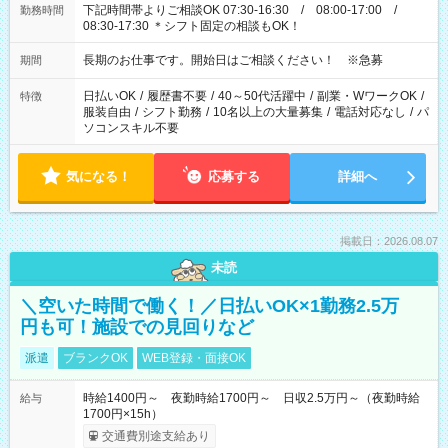
下記時間帯よりご相談OK 07:30-16:30 / 08:00-17:00 /
勤務時間
08:30-17:30 ＊シフト固定の相談もOK！
長期のお仕事です。開始日はご相談ください！ ※急募
期間
日払いOK
/
履歴書不要
/
40～50代活躍中
/
副業・WワークOK
/
特徴
服装自由
/
シフト勤務
/
10名以上の大量募集
/
電話対応なし
/
パ
ソコンスキル不要
気になる！
応募する
詳細へ
掲載日：2026.08.07
未読
＼空いた時間で働く！／日払いOK×1勤務2.5万
円も可！施設での見回りなど
派遣
ブランクOK
WEB登録・面接OK
時給1400円～ 夜勤時給1700円～ 日収2.5万円～（夜勤時給
給与
1700円×15h）
交通費別途支給あり