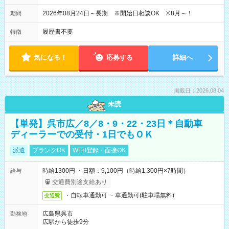
2026年08月24日～長期 ※開始日相談OK ※8月～！
期間
履歴書不要
特徴
気になる！
応募する
詳細へ
掲載日：2026.08.04
未読
【単発】呉市広／8／8・9・22・23日＊自動車
ディーラーでの受付・1日でもＯＫ
派遣
ブランクOK
WEB登録・面接OK
時給1300円 ・日額：9,100円（時給1,300円×7時間）
給与
交通費別途支給あり
・自転車通勤可 ・車通勤可(駐車場無料)
交通費
広島県呉市
勤務地
広駅から徒歩9分