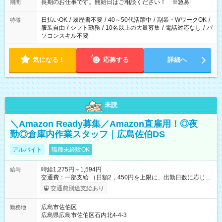
長期のお仕事です。開始日はご相談ください！ ※急募
期間
日払いOK
/
履歴書不要
/
40～50代活躍中
/
副業・WワークOK
/
特徴
服装自由
/
シフト勤務
/
10名以上の大量募集
/
電話対応なし
/
パ
ソコンスキル不要
気になる！
応募する
詳細へ
未読
＼Amazon Ready募集／Amazon直雇用！◎夜
勤◎倉庫内作業スタッフ｜広島佐伯DS
アルバイト
職種未経験OK
時給1,275円～1,594円
給与
交通費：一部支給 （日額2，450円を上限に、出勤日数に応じて
実費支給） ※22:00～翌5:00までは時給25%UP！ ■給与前払い
交通費別途支給あり
制度あり ※前払い額の上限あり、手数料無料（Amazon負担）
そのほか所定の条件が適用されます 【試用期間】試用期間なし
広島市佐伯区
勤務地
広島県広島市佐伯区石内北4-4-3