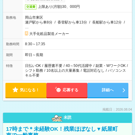
上限あり(月額)30、000円
交通費
岡山市東区
勤務地
瀬戸駅から車8分
/
香登駅から車13分
/
長船駅から車12分
/
…
大手化粧品製造メーカー
8:30～17:35
勤務時間
即日～長期
期間
日払いOK
/
履歴書不要
/
40～50代活躍中
/
副業・WワークOK
/
特徴
シフト勤務
/
10名以上の大量募集
/
電話対応なし
/
パソコンス
キル不要
気になる！
応募する
詳細へ
掲載日：2026.08.04
未読
17時まで＊未経験OK！残業ほぼなし▼紙屋町