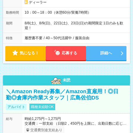
ディーラー
10：00～18：00（休憩60分/実働7時間）
勤務時間
8/8(土)、8/9(日)、22日(土)、23日(日)の期間限定 1日のみも歓
期間
迎！
履歴書不要
/
40～50代活躍中
/
服装自由
特徴
気になる！
応募する
詳細へ
未読
＼Amazon Ready募集／Amazon直雇用！◎日
勤◎倉庫内作業スタッフ｜広島佐伯DS
アルバイト
職種未経験OK
時給1,275円～1,275円
給与
交通費：一部支給 （日額2，450円を上限に、出勤日数に応じて
実費支給） ※22:00～翌5:00までは時給25%UP！ ■給与前払い
交通費別途支給あり