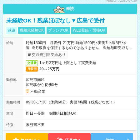
掲載日：2026.07.30
未読
未経験OK！残業ほぼなし▼広島で受付
派遣
職種未経験OK
ブランクOK
WEB登録・面接OK
時給1500円 月収例 21万円 時給1500円×実働7h×週5日×4
給与
週 ※月収例を保証するものではありません。※給与即受取りサ
ービス利用可（利用条件有）
交通費別途支給あり
1ヶ月3万円を上限として実費支給
交通費
20～25万円
月収例
広島市南区
勤務地
広島駅から徒歩5分
不動産業
09:30-17:30（休憩60分）実働7時間（残業少なめ！）
勤務時間
即日～長期 ※開始日相談OK
期間
履歴書不要
特徴