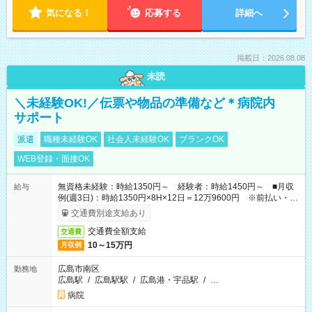
気になる！
応募する
詳細へ
掲載日：2026.08.08
未読
＼未経験OK!／伝票や物品の準備など＊病院内
サポート
派遣
職種未経験OK
社会人未経験OK
ブランクOK
WEB登録・面接OK
無資格未経験：時給1350円～ 経験者：時給1450円～ ■月収
給与
例(週3日)：時給1350円×8H×12日＝12万9600円 ※前払い・日
払い・週払いOK
交通費別途支給あり
交通費全額支給
交通費
10～15万円
月収例
広島市南区
勤務地
広島駅
/
広島駅駅
/
広島港・宇品駅
/
…
病院