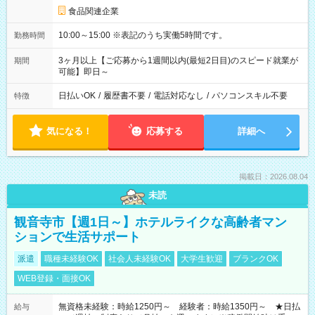
食品関連企業
10:00～15:00 ※表記のうち実働5時間です。
勤務時間
3ヶ月以上【ご応募から1週間以内(最短2日目)のスピード就業が
期間
可能】即日～
日払いOK
/
履歴書不要
/
電話対応なし
/
パソコンスキル不要
特徴
気になる！
応募する
詳細へ
掲載日：2026.08.04
未読
観音寺市【週1日～】ホテルライクな高齢者マン
ションで生活サポート
派遣
職種未経験OK
社会人未経験OK
大学生歓迎
ブランクOK
WEB登録・面接OK
無資格未経験：時給1250円～ 経験者：時給1350円～ ★日払
給与