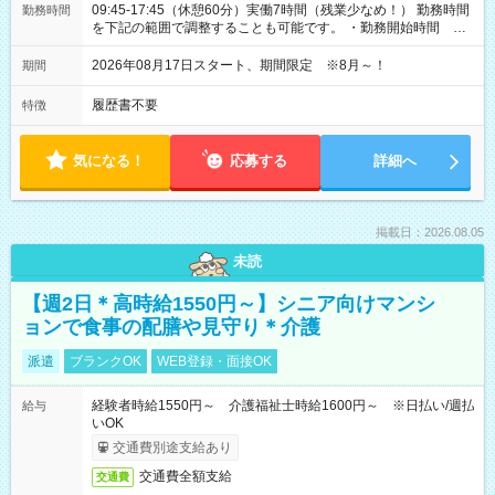
09:45-17:45（休憩60分）実働7時間（残業少なめ！） 勤務時間
勤務時間
を下記の範囲で調整することも可能です。 ・勤務開始時間
09:45～12:30 ・勤務終了時間 15:45～18:30 ・実働 05:00～
07:45
2026年08月17日スタート、期間限定 ※8月～！
期間
履歴書不要
特徴
気になる！
応募する
詳細へ
掲載日：2026.08.05
未読
【週2日＊高時給1550円～】シニア向けマンシ
ョンで食事の配膳や見守り＊介護
派遣
ブランクOK
WEB登録・面接OK
経験者時給1550円～ 介護福祉士時給1600円～ ※日払い/週払
給与
いOK
交通費別途支給あり
交通費全額支給
交通費