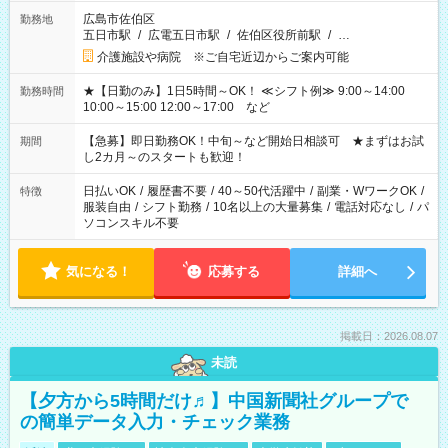
広島市佐伯区
勤務地
五日市駅
/
広電五日市駅
/
佐伯区役所前駅
/
…
介護施設や病院 ※ご自宅近辺からご案内可能
★【日勤のみ】1日5時間～OK！ ≪シフト例≫ 9:00～14:00
勤務時間
10:00～15:00 12:00～17:00 など
【急募】即日勤務OK！中旬～など開始日相談可 ★まずはお試
期間
し2カ月～のスタートも歓迎！
日払いOK
/
履歴書不要
/
40～50代活躍中
/
副業・WワークOK
/
特徴
服装自由
/
シフト勤務
/
10名以上の大量募集
/
電話対応なし
/
パ
ソコンスキル不要
気になる！
応募する
詳細へ
掲載日：2026.08.07
未読
【夕方から5時間だけ♬】中国新聞社グループで
の簡単データ入力・チェック業務