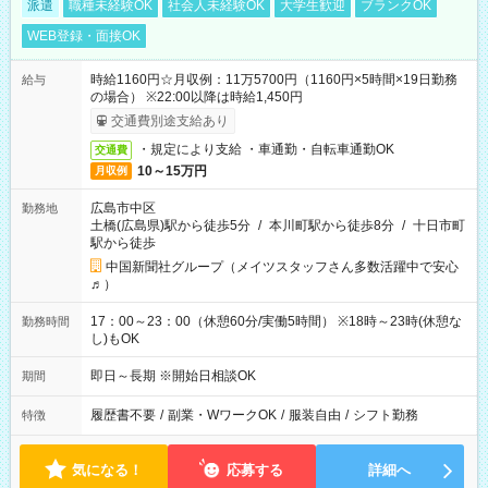
派遣
職種未経験OK
社会人未経験OK
大学生歓迎
ブランクOK
WEB登録・面接OK
時給1160円☆月収例：11万5700円（1160円×5時間×19日勤務
給与
の場合） ※22:00以降は時給1,450円
交通費別途支給あり
・規定により支給 ・車通勤・自転車通勤OK
交通費
10～15万円
月収例
広島市中区
勤務地
土橋(広島県)駅から徒歩5分
/
本川町駅から徒歩8分
/
十日市町
駅から徒歩
中国新聞社グループ（メイツスタッフさん多数活躍中で安心
♬）
17：00～23：00（休憩60分/実働5時間） ※18時～23時(休憩な
勤務時間
し)もOK
即日～長期 ※開始日相談OK
期間
履歴書不要
/
副業・WワークOK
/
服装自由
/
シフト勤務
特徴
気になる！
応募する
詳細へ