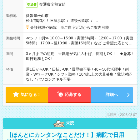
交通費全額支給
交通費
愛媛県松山市
勤務地
松山市駅駅
/
三津浜駅
/
道後公園駅
/
…
介護施設や病院 ※ご自宅近辺からご案内可能
≪シフト例≫ 10:00～15:00（実働5時間） 12:00～17:00（実働
勤務時間
5時間） 17:00～翌10:00（実働15時間）など ご希望に応じて、
働く時間は調整できます！ お気軽に担当へ相談ください！
3ヵ月までの短期 ※職場が気に入れば、長期もOK！ ★急募！
期間
即日勤務もOK！
週1日からOK
/
日払いOK
/
履歴書不要
/
40～50代活躍中
/
副
特徴
業・WワークOK
/
シフト勤務
/
10名以上の大量募集
/
電話対応
なし
/
パソコンスキル不要
気になる！
応募する
詳細へ
掲載日：2026.08.07
未読
【ほんとにカンタンなことだけ！】病院で日用