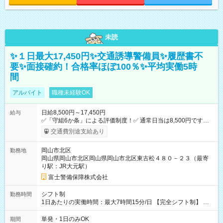
未読
✨１日最大17,450円✨交通誘導警備員✨履歴書不
要✨面接確約！合格率ほぼ100％✨平均実働5時
間
アルバイト
職種未経験OK
日給8,500円～17,450円
給与
✅「守組6か条」による評価制度！✅ 通常日当は8,500円ですが
上記評価制度により「S級隊員」と認定されれば10,000円の日当
交通費別途支給あり
を支給します。 (1)上記勤務者が交通2級資格者の場合10,000円
+1500円＝11,500円 (2)上記現場が深夜の場合 11,500×1.25＝
岡山市北区
勤務地
14,375円 (3)上記現場が日祝深夜の場合 17,250円 (4)上記勤務
岡山県岡山市北区岡山県岡山市北区東古松４８０－２３（最寄
者が現場までの運転者の場合17,250+200円＝17,450円 -----------
り駅：JR大元駅）
------------------------------- *最高日当額 17,450円* （実働時間5
時間の場合、時給3,490円） ------------------------------------------ よ
富士警備保障株式会社
り上位の資格取得やリーダー手当を取得すると ”さらに”加算さ
れます！ ※日当支給時振込手数料等は一切ありません。 【試用
シフト制
勤務時間
期間】試用期間なし
1日あたりの実働時間：最大7時間15分/日 【完全シフト制】 例
(1) 8：00~17:00（休憩１h） 例(2) 13:00~16:00（早上がりでも
全額支給！） 例(3) 21:00~5:00（夜勤なら日当1.25倍！！）
単発・1日のみOK
期間