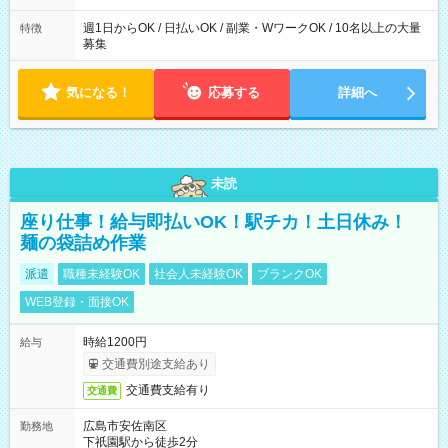
週1日からOK / 日払いOK / 副業・WワークOK / 10名以上の大量
特徴
募集
気になる！
応募する
詳細へ
未読
座り仕事！給与即払いOK！駅チカ！土日休み！
麺の袋詰め作業
派遣
職種未経験OK
社会人未経験OK
ブランクOK
WEB登録・面接OK
時給1200円
給与
交通費別途支給あり
交通費支給有り
交通費
広島市安佐南区
勤務地
下祇園駅から徒歩2分