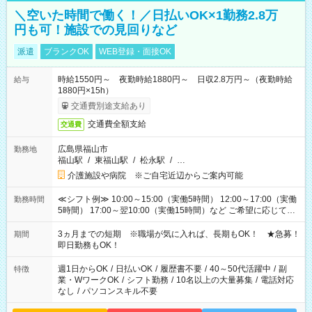
＼空いた時間で働く！／日払いOK×1勤務2.8万
円も可！施設での見回りなど
派遣
ブランクOK
WEB登録・面接OK
時給1550円～ 夜勤時給1880円～ 日収2.8万円～（夜勤時給
給与
1880円×15h）
交通費別途支給あり
交通費全額支給
交通費
広島県福山市
勤務地
福山駅
/
東福山駅
/
松永駅
/
…
介護施設や病院 ※ご自宅近辺からご案内可能
≪シフト例≫ 10:00～15:00（実働5時間） 12:00～17:00（実働
勤務時間
5時間） 17:00～翌10:00（実働15時間）など ご希望に応じて、
働く時間は調整できます！ お気軽に担当へ相談ください！
3ヵ月までの短期 ※職場が気に入れば、長期もOK！ ★急募！
期間
即日勤務もOK！
週1日からOK
/
日払いOK
/
履歴書不要
/
40～50代活躍中
/
副
特徴
業・WワークOK
/
シフト勤務
/
10名以上の大量募集
/
電話対応
なし
/
パソコンスキル不要