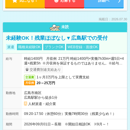
気になる！
応募する
詳細へ
掲載日：2026.07.30
未読
未経験OK！残業ほぼなし▼広島駅での受付
派遣
職種未経験OK
ブランクOK
WEB登録・面接OK
時給1400円 月収例 21万円 時給1400円×実働7h30m×週5日×4
給与
週+残業5h ※月収例を保証するものではありません。※給与即
受取りサービス利用可（利用条件有）
交通費別途支給あり
1ヶ月3万円を上限として実費支給
交通費
20～25万円
月収例
広島市南区
勤務地
広島駅駅から徒歩1分
人材派遣・紹介業
09:20-17:50（休憩60分）実働7時間30分（残業少なめ！）
勤務時間
2026年09月01日～長期 ※開始日相談OK ※9月～！
期間