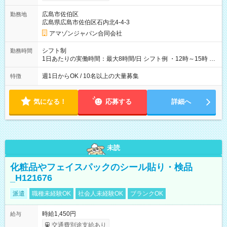
制度あり ※前払い額の上限あり、手数料無料（Amazon負担）
そのほか所定の条件が適用されます 【試用期間】試用期間なし
広島市佐伯区
勤務地
広島県広島市佐伯区石内北4-4-3
アマゾンジャパン合同会社
シフト制
勤務時間
1日あたりの実働時間：最大8時間/日 シフト例 ・12時～15時 入
社後、就業可能シフトをご確認の上、申請してください。
週1日からOK / 10名以上の大量募集
特徴
気になる！
応募する
詳細へ
未読
化粧品やフェイスパックのシール貼り・検品
_H121676
派遣
職種未経験OK
社会人未経験OK
ブランクOK
時給1,450円
給与
交通費別途支給あり