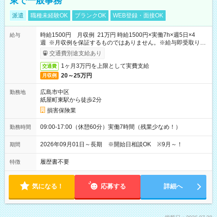
東で一般事務
派遣
職種未経験OK
ブランクOK
WEB登録・面接OK
時給1500円 月収例 21万円 時給1500円×実働7h×週5日×4
給与
週 ※月収例を保証するものではありません。※給与即受取りサ
ービス利用可（利用条件有）
交通費別途支給あり
1ヶ月3万円を上限として実費支給
交通費
20～25万円
月収例
広島市中区
勤務地
紙屋町東駅から徒歩2分
損害保険業
09:00-17:00（休憩60分）実働7時間（残業少なめ！）
勤務時間
2026年09月01日～長期 ※開始日相談OK ※9月～！
期間
履歴書不要
特徴
気になる！
応募する
詳細へ