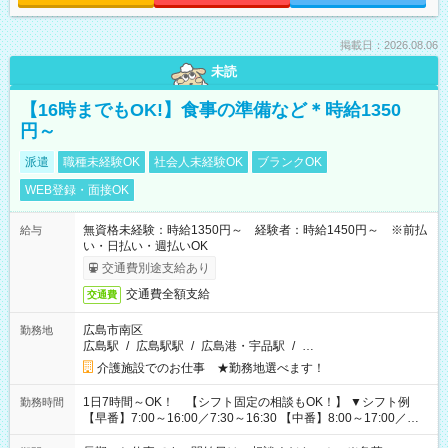
掲載日：2026.08.06
未読
【16時までもOK!】食事の準備など＊時給1350
円～
派遣
職種未経験OK
社会人未経験OK
ブランクOK
WEB登録・面接OK
無資格未経験：時給1350円～ 経験者：時給1450円～ ※前払
給与
い・日払い・週払いOK
交通費別途支給あり
交通費全額支給
交通費
広島市南区
勤務地
広島駅
/
広島駅駅
/
広島港・宇品駅
/
…
介護施設でのお仕事 ★勤務地選べます！
1日7時間～OK！ 【シフト固定の相談もOK！】 ▼シフト例
勤務時間
【早番】7:00～16:00／7:30～16:30 【中番】8:00～17:00／
9:00～18:00 【遅番】11:00～20:00／13:00～22:00