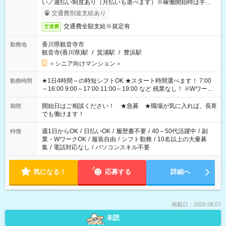
い／週払い制度あり（月払いも選べます）※稼働開始時は手続き
完了次第のお支払いとなります。
交通費別途支給あり
交通費全額支給※規定有
交通費
香川県観音寺市
勤務地
観音寺(香川県)駅
/
箕浦駅
/
豊浜駅
＜シニア向けマンション＞
★1日4時間～の時短シフトOK ★スタート時間選べます！ 7:00
勤務時間
～16:00 9:00～17:00 11:00～19:00 など 残業なし！ ※Wワーク
の場合、他のお仕事と合わせ週40時間超の就業はご案内できま
せん ※法令に基づき、週20時間以上勤務は社会保険への加入対
開始日はご相談ください！ ★急募 ★職場が気に入れば、長期
期間
象となります ※労働者派遣法（日雇い派遣の原則禁止）によ
でも働けます！
り、短時間・短期間の就業はご案内が難しい場合があります
週1日からOK
/
日払いOK
/
履歴書不要
/
40～50代活躍中
/
副
特徴
業・WワークOK
/
服装自由
/
シフト勤務
/
10名以上の大量募
集
/
電話対応なし
/
パソコンスキル不要
気になる！
応募する
詳細へ
掲載日：2026.08.07
未読