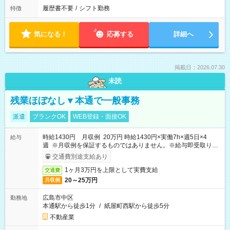
履歴書不要
/
シフト勤務
特徴
気になる！
応募する
詳細へ
掲載日：2026.07.30
未読
残業ほぼなし▼本通で一般事務
派遣
ブランクOK
WEB登録・面接OK
時給1430円 月収例 20万円 時給1430円×実働7h×週5日×4
給与
週 ※月収例を保証するものではありません。※給与即受取りサ
ービス利用可（利用条件有）
交通費別途支給あり
1ヶ月3万円を上限として実費支給
交通費
20～25万円
月収例
広島市中区
勤務地
本通駅から徒歩1分
/
紙屋町西駅から徒歩5分
不動産業