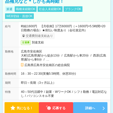
品補充など＊しかも高時給！
派遣
職種未経験OK
社会人未経験OK
ブランクOK
WEB登録・面接OK
時給1600円 【月収例】17万6000円（＝1600円×5.5時間×20
給与
日勤務の場合）★前払い制度あり（会社規定内）
交通費別途支給あり
別途支給
交通費
広島市安佐南区
勤務地
大町(広島県)駅から徒歩13分
/
広島駅から車20分
/
西原(広島
県)駅から車6分
/
…
広島県広島市安佐南区の総合病院
16：30～22:30(実働5.5時間、休憩30分)
勤務時間
即日～長期（3ヶ月以上）
期間
40～50代活躍中
/
副業・WワークOK
/
シフト勤務
/
電話対応な
特徴
し
/
パソコンスキル不要
気になる！
応募する
詳細へ