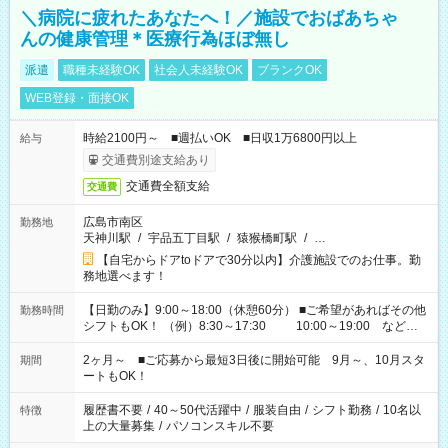
＼病院に疲れたあなたへ！／施設でおばあちゃ
んの健康管理＊医療行為ほぼ無し
派遣
職種未経験OK
社会人未経験OK
ブランクOK
WEB登録・面接OK
時給2100円～ ■週払いOK ■日収1万6800円以上
給与
交通費別途支給あり
交通費全額支給
交通費
広島市南区
勤務地
天神川駅
/
宇品五丁目駅
/
猿猴橋町駅
/
…
【自宅からドアtoドアで30分以内】介護施設でのお仕事。勤
務地選べます！
【日勤のみ】9:00～18:00（休憩60分） ■ご希望があればその他
勤務時間
シフトもOK！ （例）8:30～17:30 10:00～19:00 など
「家族とお休みを合わせたい」 「できれば残業はしたくない」
など、あなたのご希望に沿ったお仕事をご紹介します！ ※Wワ
2ヶ月～ ■ご応募から最短3日後に開始可能 9月～、10月スタ
期間
ーク希望の方へ 今ご覧のお仕事で希望する勤務時間と、もう1つ
ートもOK！
のお仕事の勤務時間。 合計で週40時間を超える場合は応募でき
ません
履歴書不要
/
40～50代活躍中
/
服装自由
/
シフト勤務
/
10名以
特徴
上の大量募集
/
パソコンスキル不要