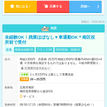
気になる！
応募する
詳細へ
掲載日：2026.08.05
未読
未経験OK！残業ほぼなし▼車通勤OK＊南区役
所前で受付
派遣
職種未経験OK
ブランクOK
WEB登録・面接OK
時給1350円 月収例 20万円 時給1350円×実働7h45m×週5日×4
給与
週 ※月収例を保証するものではありません。※給与即受取りサ
ービス利用可（利用条件有）
交通費別途支給あり
1ヶ月3万円を上限として実費支給
交通費
20～25万円
月収例
広島市南区
勤務地
南区役所前駅から徒歩5分
サ－ビス
08:30-17:15（休憩60分）実働7時間45分（残業少なめ！）
勤務時間