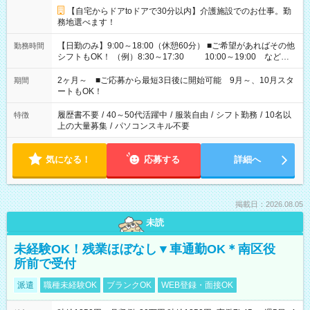
【自宅からドアtoドアで30分以内】介護施設でのお仕事。勤
務地選べます！
【日勤のみ】9:00～18:00（休憩60分） ■ご希望があればその他
勤務時間
シフトもOK！ （例）8:30～17:30 10:00～19:00 など
「家族とお休みを合わせたい」 「できれば残業はしたくない」
など、あなたのご希望に沿ったお仕事をご紹介します！ ※Wワ
2ヶ月～ ■ご応募から最短3日後に開始可能 9月～、10月スタ
期間
ーク希望の方へ 今ご覧のお仕事で希望する勤務時間と、もう1つ
ートもOK！
のお仕事の勤務時間。 合計で週40時間を超える場合は応募でき
ません
履歴書不要
/
40～50代活躍中
/
服装自由
/
シフト勤務
/
10名以
特徴
上の大量募集
/
パソコンスキル不要
気になる！
応募する
詳細へ
掲載日：2026.08.05
未読
未経験OK！残業ほぼなし▼車通勤OK＊南区役
所前で受付
派遣
職種未経験OK
ブランクOK
WEB登録・面接OK