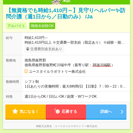
未読
【無資格でも時給1,410円～】見守りヘルパー✨訪
問介護（週1日から／日勤のみ） /Ja
アルバイト
職種未経験OK
時給1,410円～
給与
時給1,410円以上 ※交通費一部支給（既定あり） ※経験・能力を
考慮して決定します 【収入例】 週1回勤務の場合：1,410円×8時
交通費別途支給あり
間×4回=4万5,120円 週3回勤務の場合：1,410円×8時間×12回
=13万5,360円 週5回勤務の場合：1,410円×8時間×20回=22万
徳島県板野郡
勤務地
5,600円 【試用期間】試用期間あり 試用期間の長さ：2ヶ月
徳島県板野郡板野町川端中坪（最寄り駅：
阿波川端駅
）
※ 雇用形態と給与に、本採用時と異なる部分があります。 雇用
形態：本採用時と同じです。 給与：時給 1,050円以上
ユースタイルラボラトリー株式会社
シフト制
勤務時間
1日あたりの実働時間：最大8時間/日 【日勤】 7：00～22：00
の間で8時間勤務（休憩時間は法定通り） ※週1日～OK ／ 夜勤
なし ＊＊ 勤務時間例 ＊＊ ■8時から17時 ■9時から18時 ■10
週1日からOK / 日払いOK / 副業・WワークOK
特徴
時から19時 ■12時から21時 など ※訪問先により変動 ※曜日固
定（毎週同じ曜日勤務）
気になる！
応募する
詳細へ
掲載元企業名
ユースタイルラボラトリー株式会社