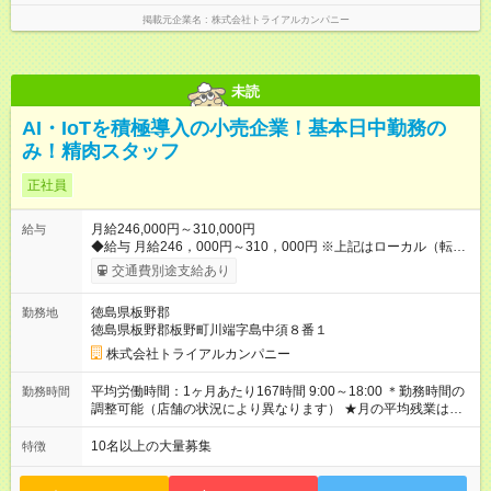
掲載元企業名
株式会社トライアルカンパニー
未読
AI・IoTを積極導入の小売企業！基本日中勤務の
み！精肉スタッフ
正社員
月給246,000円～310,000円
給与
◆給与 月給246，000円～310，000円 ※上記はローカル（転勤
なし）勤務の給与になります。 ※リージョナル勤務（ブロック
交通費別途支給あり
内転勤あり）：月給250，000円～ 全国勤務：月給260，000
円～ 【カテゴリーマネージャー採用の場合】 月給282，000円
徳島県板野郡
勤務地
～400，000円 【バイヤー経験がある方】 月給380，000円～ ※
徳島県板野郡板野町川端字島中須８番１
当社規定の採用基準により、能力、年齢、 前職経験などを考慮
の上、決定いたします。 ※試用期間2ヶ月（賃金同一） ◆給与に
株式会社トライアルカンパニー
プラスしてもらえる手当・インセンティブ ◎残業手当 ◎住宅手
当 ◎通勤手当 ◎家族手当 ◎資格手当 ◎職位手当 ◎単身手当 ◎残
平均労働時間：1ヶ月あたり167時間 9:00～18:00 ＊勤務時間の
勤務時間
業手当（全額支給） ◎深夜手当 ※一部、店舗により異なります
調整可能（店舗の状況により異なります） ★月の平均残業は
※固定残業・みなし残業なし！残業分は1分単位で支給！ （実
13.25ｈ以下 ⇒業務効率化等を図り、さらに減らしていきます
績：月平均残業時間13.25h以下） 【試用期間】試用期間あり 試
◎基本は定時退社 ◎固定残業・みなし残業ナシ。残業分は1分単
10名以上の大量募集
特徴
用期間の長さ：2ヶ月 雇用形態、給与は本採用時と同じです。
位で支給 平均労働時間：1ヶ月あたり167時間 9:00～18:00 ＊勤
務時間の調整可能（店舗の状況により異なります） ★月の平均