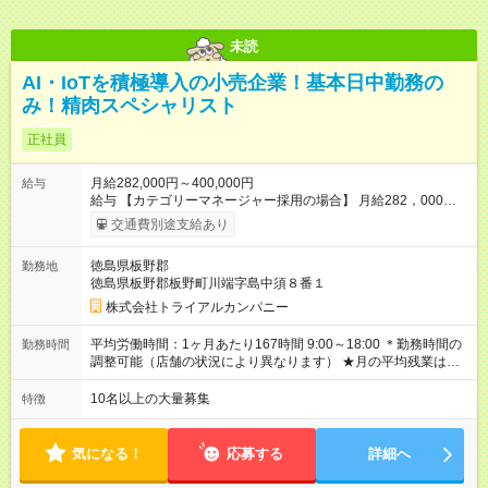
未読
AI・IoTを積極導入の小売企業！基本日中勤務の
み！精肉スペシャリスト
正社員
月給282,000円～400,000円
給与
給与 【カテゴリーマネージャー採用の場合】 月給282，000円
～400，000円 【バイヤー経験がある方】 月給380，000円～ ※
交通費別途支給あり
当社規定の採用基準により、能力、年齢、 前職経験などを考慮
の上、決定いたします。 ※試用期間2ヶ月（賃金同一） 給与にプ
徳島県板野郡
勤務地
ラスしてもらえる手当・インセンティブ ◎残業手当 ◎住宅手当
徳島県板野郡板野町川端字島中須８番１
◎通勤手当 ◎家族手当 ◎資格手当 ◎職位手当 ◎単身手当 ◎残業
手当（全額支給） ◎深夜手当 ※一部、店舗により異なります ※
株式会社トライアルカンパニー
固定残業・みなし残業なし！残業分は1分単位で支給！ （実績：
月平均残業時間13.25h以下） 【試用期間】試用期間あり 試用期
平均労働時間：1ヶ月あたり167時間 9:00～18:00 ＊勤務時間の
勤務時間
間の長さ：2ヶ月 雇用形態、給与は本採用時と同じです。
調整可能（店舗の状況により異なります） ★月の平均残業は
13.25ｈ以下 ⇒業務効率化等を図り、さらに減らしていきます
◎基本は定時退社 ◎固定残業・みなし残業ナシ。残業分は1分単
10名以上の大量募集
特徴
位で支給 平均労働時間：1ヶ月あたり167時間 9:00～18:00 ＊勤
務時間の調整可能（店舗の状況により異なります） ★月の平均
残業は13.25ｈ以下 ⇒業務効率化等を図り、さらに減らしてい
気になる！
応募する
詳細へ
きます ◎基本は定時退社 ◎固定残業・みなし残業ナシ。残業分
は1分単位で支給