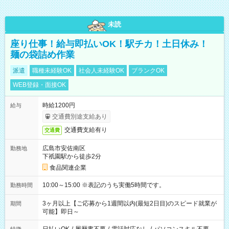
未読
座り仕事！給与即払いOK！駅チカ！土日休み！
麺の袋詰め作業
派遣
職種未経験OK
社会人未経験OK
ブランクOK
WEB登録・面接OK
時給1200円
給与
交通費別途支給あり
交通費支給有り
交通費
広島市安佐南区
勤務地
下祇園駅から徒歩2分
食品関連企業
10:00～15:00 ※表記のうち実働5時間です。
勤務時間
3ヶ月以上【ご応募から1週間以内(最短2日目)のスピード就業が
期間
可能】即日～