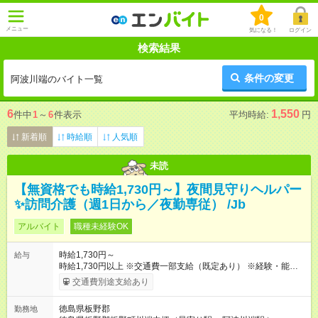
0
メニュー
気になる！
ログイン
検索結果
条件の変更
阿波川端のバイト一覧
6
1,550
件中
1
～
6
件表示
平均時給:
円
新着順
時給順
人気順
未読
【無資格でも時給1,730円～】夜間見守りヘルパー
✨訪問介護（週1日から／夜勤専従） /Jb
アルバイト
職種未経験OK
時給1,730円～
給与
時給1,730円以上 ※交通費一部支給（既定あり） ※経験・能力を
考慮して決定します 【収入例】 週1回勤務の場合：1,730円×8時
交通費別途支給あり
間×4回=5万5,360円 週3回勤務の場合：1,730円×8時間×12回
=16万6,080円 【試用期間】試用期間あり 試用期間の長さ：2ヶ
徳島県板野郡
勤務地
月 ※ 雇用形態と給与に、本採用時と異なる部分があります。 雇