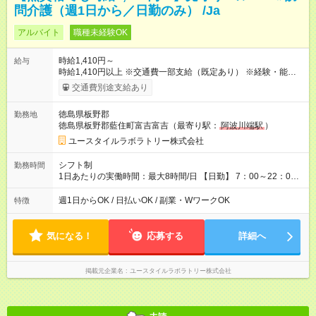
問介護（週1日から／日勤のみ） /Ja
アルバイト
職種未経験OK
時給1,410円～
給与
時給1,410円以上 ※交通費一部支給（既定あり） ※経験・能力を
考慮して決定します 【収入例】 週1回勤務の場合：1,410円×8時
交通費別途支給あり
間×4回=4万5,120円 週3回勤務の場合：1,410円×8時間×12回
=13万5,360円 週5回勤務の場合：1,410円×8時間×20回=22万
徳島県板野郡
勤務地
5,600円 【試用期間】試用期間あり 試用期間の長さ：2ヶ月
徳島県板野郡藍住町富吉富吉（最寄り駅：
阿波川端駅
）
※ 雇用形態と給与に、本採用時と異なる部分があります。 雇用
形態：本採用時と同じです。 給与：時給 1,050円以上
ユースタイルラボラトリー株式会社
シフト制
勤務時間
1日あたりの実働時間：最大8時間/日 【日勤】 7：00～22：00
の間で8時間勤務（休憩時間は法定通り） ※週1日～OK ／ 夜勤
なし ＊＊ 勤務時間例 ＊＊ ■8時から17時 ■9時から18時 ■10
週1日からOK / 日払いOK / 副業・WワークOK
特徴
時から19時 ■12時から21時 など ※訪問先により変動 ※曜日固
定（毎週同じ曜日勤務）
気になる！
応募する
詳細へ
掲載元企業名
ユースタイルラボラトリー株式会社