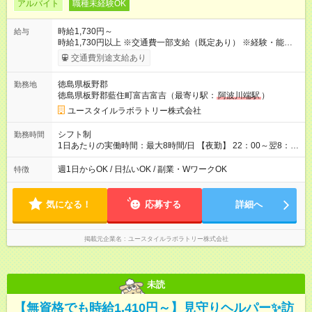
アルバイト
職種未経験OK
時給1,730円～
給与
時給1,730円以上 ※交通費一部支給（既定あり） ※経験・能力を
考慮して決定します 【収入例】 週1回勤務の場合：1,730円×8時
交通費別途支給あり
間×4回=5万5,360円 週3回勤務の場合：1,730円×8時間×12回
=16万6,080円 【試用期間】試用期間あり 試用期間の長さ：2ヶ
徳島県板野郡
勤務地
月 ※ 雇用形態と給与に、本採用時と異なる部分があります。 雇
徳島県板野郡藍住町富吉富吉（最寄り駅：
阿波川端駅
）
用形態：本採用時と同じです。 給与：時給 1,480円以上
ユースタイルラボラトリー株式会社
シフト制
勤務時間
1日あたりの実働時間：最大8時間/日 【夜勤】 22：00～翌8：
00 ※週1日～OK ／ 夜勤専従 ※上記の時間内で8時間勤務（休憩
1時間）ご利用者様により、時間は異なります。 ※曜日固定（毎
週1日からOK / 日払いOK / 副業・WワークOK
特徴
週同じ曜日での勤務となります）
気になる！
応募する
詳細へ
掲載元企業名
ユースタイルラボラトリー株式会社
未読
【無資格でも時給1,410円～】見守りヘルパー✨訪