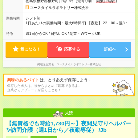
徳島県板野郡板野町川端中坪（最寄り駅：
阿波川端駅
）
用形態：本採用時と同じです。 給与：時給 1,480円以上
ユースタイルラボラトリー株式会社
シフト制
勤務時間
1日あたりの実働時間：最大8時間/日 【夜勤】 22：00～翌8：
00 ※週1日～OK ／ 夜勤専従 ※上記の時間内で8時間勤務（休憩
1時間）ご利用者様により、時間は異なります。 ※曜日固定（毎
週1日からOK / 日払いOK / 副業・WワークOK
特徴
週同じ曜日での勤務となります）
気になる！
応募する
詳細へ
掲載元企業名
ユースタイルラボラトリー株式会社
興味のあるバイト
は、とりあえず保存しよう♪
保存した求人は、後からまとめて応募できるよ。
企業からアプローチが届くことも！
未読
【無資格でも時給1,730円～】夜間見守りヘルパー
✨訪問介護（週1日から／夜勤専従） /Jb