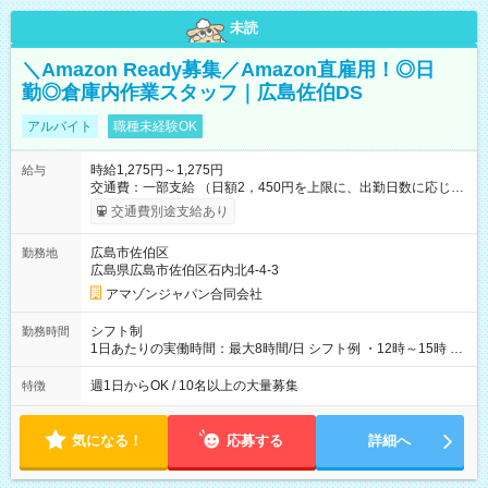
未読
＼Amazon Ready募集／Amazon直雇用！◎日
勤◎倉庫内作業スタッフ｜広島佐伯DS
アルバイト
職種未経験OK
時給1,275円～1,275円
給与
交通費：一部支給 （日額2，450円を上限に、出勤日数に応じて
実費支給） ※22:00～翌5:00までは時給25%UP！ ■給与前払い
交通費別途支給あり
制度あり ※前払い額の上限あり、手数料無料（Amazon負担）
そのほか所定の条件が適用されます 【試用期間】試用期間なし
広島市佐伯区
勤務地
広島県広島市佐伯区石内北4-4-3
アマゾンジャパン合同会社
シフト制
勤務時間
1日あたりの実働時間：最大8時間/日 シフト例 ・12時～15時 入
社後、就業可能シフトをご確認の上、申請してください。
週1日からOK / 10名以上の大量募集
特徴
気になる！
応募する
詳細へ