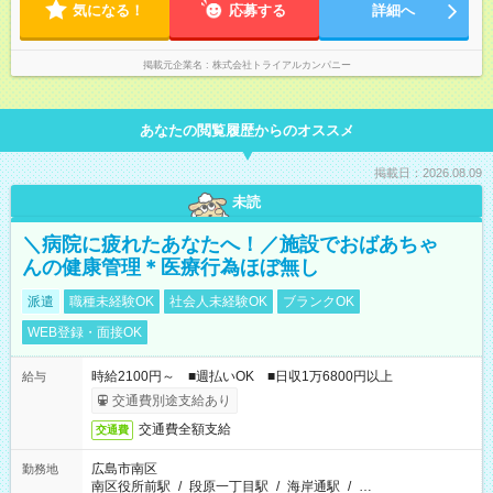
残業は13.25ｈ以下 ⇒業務効率化等を図り、さらに減らしてい
気になる！
応募する
詳細へ
きます ◎基本は定時退社 ◎固定残業・みなし残業ナシ。残業分
は1分単位で支給
掲載元企業名
株式会社トライアルカンパニー
あなたの閲覧履歴からのオススメ
掲載日：2026.08.09
未読
＼病院に疲れたあなたへ！／施設でおばあちゃ
んの健康管理＊医療行為ほぼ無し
派遣
職種未経験OK
社会人未経験OK
ブランクOK
WEB登録・面接OK
時給2100円～ ■週払いOK ■日収1万6800円以上
給与
交通費別途支給あり
交通費全額支給
交通費
広島市南区
勤務地
南区役所前駅
/
段原一丁目駅
/
海岸通駅
/
…