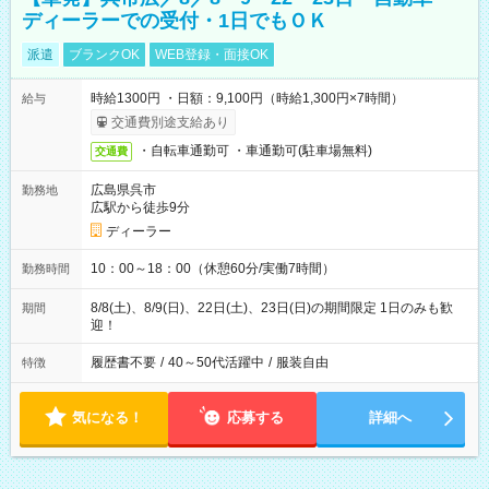
ディーラーでの受付・1日でもＯＫ
派遣
ブランクOK
WEB登録・面接OK
時給1300円 ・日額：9,100円（時給1,300円×7時間）
給与
交通費別途支給あり
・自転車通勤可 ・車通勤可(駐車場無料)
交通費
広島県呉市
勤務地
広駅から徒歩9分
ディーラー
10：00～18：00（休憩60分/実働7時間）
勤務時間
8/8(土)、8/9(日)、22日(土)、23日(日)の期間限定 1日のみも歓
期間
迎！
履歴書不要
/
40～50代活躍中
/
服装自由
特徴
気になる！
応募する
詳細へ