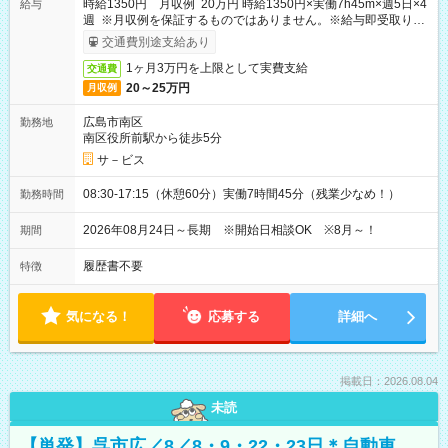
時給1350円 月収例 20万円 時給1350円×実働7h45m×週5日×4
給与
週 ※月収例を保証するものではありません。※給与即受取りサ
ービス利用可（利用条件有）
交通費別途支給あり
1ヶ月3万円を上限として実費支給
交通費
20～25万円
月収例
広島市南区
勤務地
南区役所前駅から徒歩5分
サ－ビス
08:30-17:15（休憩60分）実働7時間45分（残業少なめ！）
勤務時間
2026年08月24日～長期 ※開始日相談OK ※8月～！
期間
履歴書不要
特徴
気になる！
応募する
詳細へ
掲載日：2026.08.04
未読
【単発】呉市広／8／8・9・22・23日＊自動車