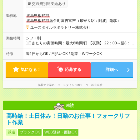
考慮して決定します 【収入例】 週1回勤務の場合：1,730円×8時
交通費別途支給あり
間×4回=5万5,360円 週3回勤務の場合：1,730円×8時間×12回
=16万6,080円 【試用期間】試用期間あり 試用期間の長さ：2ヶ
徳島県板野郡
勤務地
月 ※ 雇用形態と給与に、本採用時と異なる部分があります。 雇
徳島県板野郡
藍住町富吉富吉（最寄り駅：阿波川端駅）
用形態：本採用時と同じです。 給与：時給 1,480円以上
ユースタイルラボラトリー株式会社
シフト制
勤務時間
1日あたりの実働時間：最大8時間/日 【夜勤】 22：00～翌8：
00 ※週1日～OK ／ 夜勤専従 ※上記の時間内で8時間勤務（休憩
1時間）ご利用者様により、時間は異なります。 ※曜日固定（毎
週1日からOK / 日払いOK / 副業・WワークOK
特徴
週同じ曜日での勤務となります）
気になる！
応募する
詳細へ
掲載元企業名
ユースタイルラボラトリー株式会社
未読
高時給！土日休み！日勤のお仕事！フォークリフ
ト作業
派遣
ブランクOK
WEB登録・面接OK