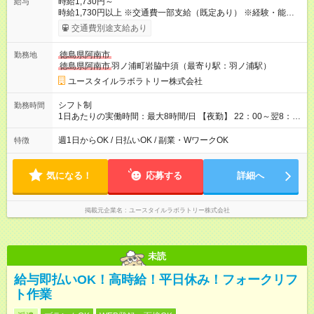
時給1,730円～
給与
時給1,730円以上 ※交通費一部支給（既定あり） ※経験・能力を
考慮して決定します 【収入例】 週1回勤務の場合：1,730円×8時
交通費別途支給あり
間×4回=5万5,360円 週3回勤務の場合：1,730円×8時間×12回
=16万6,080円 【試用期間】試用期間あり 試用期間の長さ：2ヶ
徳島県阿南市
勤務地
月 ※ 雇用形態と給与に、本採用時と異なる部分があります。 雇
徳島県阿南市
羽ノ浦町岩脇中須（最寄り駅：羽ノ浦駅）
用形態：本採用時と同じです。 給与：時給 1,480円以上
ユースタイルラボラトリー株式会社
シフト制
勤務時間
1日あたりの実働時間：最大8時間/日 【夜勤】 22：00～翌8：
00 ※週1日～OK ／ 夜勤専従 ※上記の時間内で8時間勤務（休憩
1時間）ご利用者様により、時間は異なります。 ※曜日固定（毎
週1日からOK / 日払いOK / 副業・WワークOK
特徴
週同じ曜日での勤務となります）
気になる！
応募する
詳細へ
掲載元企業名
ユースタイルラボラトリー株式会社
未読
給与即払いOK！高時給！平日休み！フォークリフ
ト作業