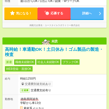
1時間）ご利用者様により、時間は異なります。 ※曜日固定（毎
週1日からOK / 日払いOK / 副業・WワークOK
特徴
週同じ曜日での勤務となります）
気になる！
応募する
詳細へ
掲載元企業名
ユースタイルラボラトリー株式会社
未読
高時給！車通勤OK！土日休み！ゴム製品の製造・
検査
派遣
職種未経験OK
社会人未経験OK
ブランクOK
WEB登録・面接OK
時給1250円
給与
交通費別途支給あり
交通費支給有り
交通費
徳島県阿波市
勤務地
学駅から車13分
素材系メーカー