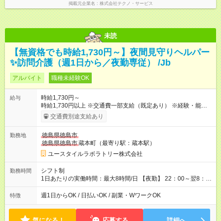
掲載元企業名
株式会社テクノ・サービス
未読
【無資格でも時給1,730円～】夜間見守りヘルパー
✨訪問介護（週1日から／夜勤専従） /Jb
アルバイト
職種未経験OK
時給1,730円～
給与
時給1,730円以上 ※交通費一部支給（既定あり） ※経験・能力を
考慮して決定します 【収入例】 週1回勤務の場合：1,730円×8時
交通費別途支給あり
間×4回=5万5,360円 週3回勤務の場合：1,730円×8時間×12回
=16万6,080円 【試用期間】試用期間あり 試用期間の長さ：2ヶ
徳島県徳島市
勤務地
月 ※ 雇用形態と給与に、本採用時と異なる部分があります。 雇
徳島県徳島市
蔵本町（最寄り駅：蔵本駅）
用形態：本採用時と同じです。 給与：時給 1,480円以上
ユースタイルラボラトリー株式会社
シフト制
勤務時間
1日あたりの実働時間：最大8時間/日 【夜勤】 22：00～翌8：
00 ※週1日～OK ／ 夜勤専従 ※上記の時間内で8時間勤務（休憩
1時間）ご利用者様により、時間は異なります。 ※曜日固定（毎
週1日からOK / 日払いOK / 副業・WワークOK
特徴
週同じ曜日での勤務となります）
気になる！
応募する
詳細へ