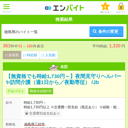
0
メニュー
気になる！
ログイン
検索結果
条件の変更
徳島県のバイト一覧
363
1,330
件中
51
～
100
件表示
平均時給:
円
新着順
時給順
人気順
未読
【無資格でも時給1,730円～】夜間見守りヘルパー
✨訪問介護（週1日から／夜勤専従） /Jb
アルバイト
職種未経験OK
時給1,730円～
給与
時給1,730円以上 ※交通費一部支給（既定あり） ※経験・能力を
考慮して決定します 【収入例】 週1回勤務の場合：1,730円×8時
交通費別途支給あり
間×4回=5万5,360円 週3回勤務の場合：1,730円×8時間×12回
=16万6,080円 【試用期間】試用期間あり 試用期間の長さ：2ヶ
徳島県三好市
勤務地
月 ※ 雇用形態と給与に、本採用時と異なる部分があります。 雇