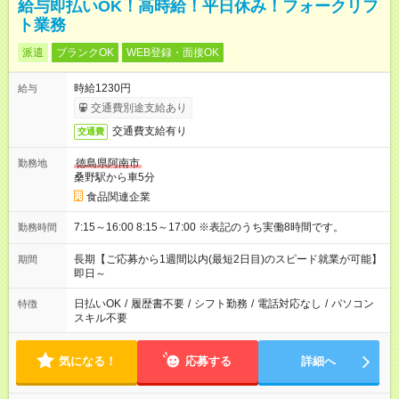
給与即払いOK！高時給！平日休み！フォークリフ
ト業務
派遣
ブランクOK
WEB登録・面接OK
時給1230円
給与
交通費別途支給あり
交通費支給有り
交通費
徳島県阿南市
勤務地
桑野駅から車5分
食品関連企業
7:15～16:00 8:15～17:00 ※表記のうち実働8時間です。
勤務時間
長期【ご応募から1週間以内(最短2日目)のスピード就業が可能】
期間
即日～
日払いOK
/
履歴書不要
/
シフト勤務
/
電話対応なし
/
パソコン
特徴
スキル不要
気になる！
応募する
詳細へ