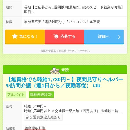
長期【ご応募から1週間以内(最短2日目)のスピード就業が可能】
期間
即日～
履歴書不要
/
電話対応なし
/
パソコンスキル不要
特徴
気になる！
応募する
詳細へ
掲載元企業名
株式会社テクノ・サービス
未読
【無資格でも時給1,730円～】夜間見守りヘルパー
✨訪問介護（週1日から／夜勤専従） /Jb
アルバイト
職種未経験OK
時給1,730円～
給与
時給1,730円以上 ※交通費一部支給（既定あり） ※経験・能力を
考慮して決定します 【収入例】 週1回勤務の場合：1,730円×8時
交通費別途支給あり
間×4回=5万5,360円 週3回勤務の場合：1,730円×8時間×12回
=16万6,080円 【試用期間】試用期間あり 試用期間の長さ：2ヶ
徳島県板野郡
勤務地
月 ※ 雇用形態と給与に、本採用時と異なる部分があります。 雇