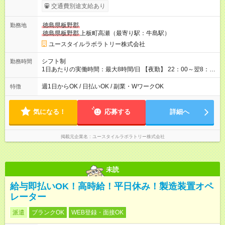
考慮して決定します 【収入例】 週1回勤務の場合：1,730円×8時
交通費別途支給あり
間×4回=5万5,360円 週3回勤務の場合：1,730円×8時間×12回
=16万6,080円 【試用期間】試用期間あり 試用期間の長さ：2ヶ
徳島県板野郡
勤務地
月 ※ 雇用形態と給与に、本採用時と異なる部分があります。 雇
徳島県板野郡
上板町高瀬（最寄り駅：牛島駅）
用形態：本採用時と同じです。 給与：時給 1,480円以上
ユースタイルラボラトリー株式会社
シフト制
勤務時間
1日あたりの実働時間：最大8時間/日 【夜勤】 22：00～翌8：
00 ※週1日～OK ／ 夜勤専従 ※上記の時間内で8時間勤務（休憩
1時間）ご利用者様により、時間は異なります。 ※曜日固定（毎
週1日からOK / 日払いOK / 副業・WワークOK
特徴
週同じ曜日での勤務となります）
気になる！
応募する
詳細へ
掲載元企業名
ユースタイルラボラトリー株式会社
未読
給与即払いOK！高時給！平日休み！製造装置オペ
レーター
派遣
ブランクOK
WEB登録・面接OK