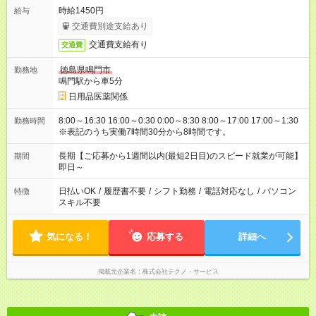
時給1450円
給与
交通費別途支給あり
交通費支給有り
交通費
徳島県鳴門市
勤務地
鳴門駅から車5分
日用品医薬関係
8:00～16:30 16:00～0:30 0:00～8:30 8:00～17:00 17:00～1:30
勤務時間
※表記のうち実働7時間30分から8時間です。
長期【ご応募から1週間以内(最短2日目)のスピード就業が可能】
期間
即日～
日払いOK
/
履歴書不要
/
シフト勤務
/
電話対応なし
/
パソコン
特徴
スキル不要
気になる！
応募する
詳細へ
掲載元企業名
株式会社テクノ・サービス