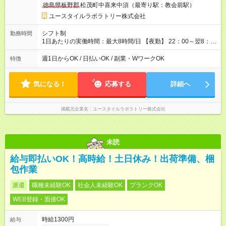
徳島県板野郡
松茂町中喜来中須（最寄り駅：教会前駅）
用形態：本採用時と同じです。 給与：時給 1,480円以上
ユースタイルラボラトリー株式会社
シフト制
勤務時間
1日あたりの実働時間：最大8時間/日 【夜勤】 22：00～翌8：
00 ※週1日～OK ／ 夜勤専従 ※上記の時間内で8時間勤務（休憩
1時間）ご利用者様により、時間は異なります。 ※曜日固定（毎
週1日からOK / 日払いOK / 副業・WワークOK
特徴
週同じ曜日での勤務となります）
気になる！
応募する
詳細へ
掲載元企業名
ユースタイルラボラトリー株式会社
未読
給与即払いOK！高時給！土日休み！出荷準備、梱
包作業
派遣
職種未経験OK
社会人未経験OK
ブランクOK
WEB登録・面接OK
時給1300円
給与