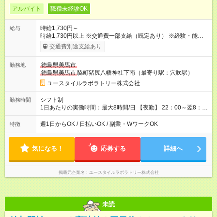
アルバイト
職種未経験OK
時給1,730円～
給与
時給1,730円以上 ※交通費一部支給（既定あり） ※経験・能力を
考慮して決定します 【収入例】 週1回勤務の場合：1,730円×8時
交通費別途支給あり
間×4回=5万5,360円 週3回勤務の場合：1,730円×8時間×12回
=16万6,080円 【試用期間】試用期間あり 試用期間の長さ：2ヶ
徳島県美馬市
勤務地
月 ※ 雇用形態と給与に、本採用時と異なる部分があります。 雇
徳島県美馬市
脇町猪尻八幡神社下南（最寄り駅：穴吹駅）
用形態：本採用時と同じです。 給与：時給 1,480円以上
ユースタイルラボラトリー株式会社
シフト制
勤務時間
1日あたりの実働時間：最大8時間/日 【夜勤】 22：00～翌8：
00 ※週1日～OK ／ 夜勤専従 ※上記の時間内で8時間勤務（休憩
1時間）ご利用者様により、時間は異なります。 ※曜日固定（毎
週1日からOK / 日払いOK / 副業・WワークOK
特徴
週同じ曜日での勤務となります）
気になる！
応募する
詳細へ
掲載元企業名
ユースタイルラボラトリー株式会社
未読