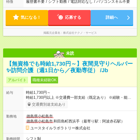
履歴書不要
/
シフト勤務
/
電話対応なし
/
パソコンスキル不要
特徴
気になる！
応募する
詳細へ
掲載元企業名
株式会社テクノ・サービス
未読
【無資格でも時給1,730円～】夜間見守りヘルパー
✨訪問介護（週1日から／夜勤専従） /Jb
アルバイト
職種未経験OK
時給1,730円～
給与
時給1,730円以上 ※交通費一部支給（既定あり） ※経験・能力を
考慮して決定します 【収入例】 週1回勤務の場合：1,730円×8時
交通費別途支給あり
間×4回=5万5,360円 週3回勤務の場合：1,730円×8時間×12回
=16万6,080円 【試用期間】試用期間あり 試用期間の長さ：2ヶ
徳島県小松島市
勤務地
月 ※ 雇用形態と給与に、本採用時と異なる部分があります。 雇
徳島県小松島市
和田島町西浜手（最寄り駅：阿波赤石駅）
用形態：本採用時と同じです。 給与：時給 1,480円以上
ユースタイルラボラトリー株式会社
シフト制
勤務時間