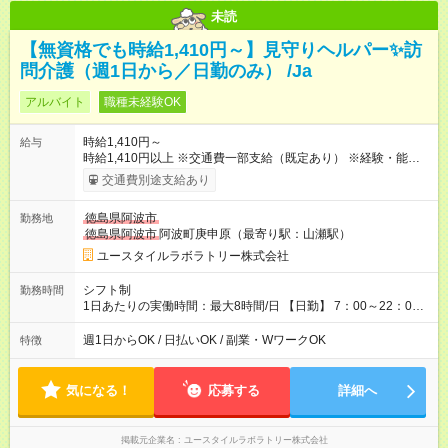
未読
【無資格でも時給1,410円～】見守りヘルパー✨訪
問介護（週1日から／日勤のみ） /Ja
アルバイト
職種未経験OK
時給1,410円～
給与
時給1,410円以上 ※交通費一部支給（既定あり） ※経験・能力を
考慮して決定します 【収入例】 週1回勤務の場合：1,410円×8時
交通費別途支給あり
間×4回=4万5,120円 週3回勤務の場合：1,410円×8時間×12回
=13万5,360円 週5回勤務の場合：1,410円×8時間×20回=22万
徳島県阿波市
勤務地
5,600円 【試用期間】試用期間あり 試用期間の長さ：2ヶ月
徳島県阿波市
阿波町庚申原（最寄り駅：山瀬駅）
※ 雇用形態と給与に、本採用時と異なる部分があります。 雇用
形態：本採用時と同じです。 給与：時給 1,050円以上
ユースタイルラボラトリー株式会社
シフト制
勤務時間
1日あたりの実働時間：最大8時間/日 【日勤】 7：00～22：00
の間で8時間勤務（休憩時間は法定通り） ※週1日～OK ／ 夜勤
なし ＊＊ 勤務時間例 ＊＊ ■8時から17時 ■9時から18時 ■10
週1日からOK / 日払いOK / 副業・WワークOK
特徴
時から19時 ■12時から21時 など ※訪問先により変動 ※曜日固
定（毎週同じ曜日勤務）
気になる！
応募する
詳細へ
掲載元企業名
ユースタイルラボラトリー株式会社