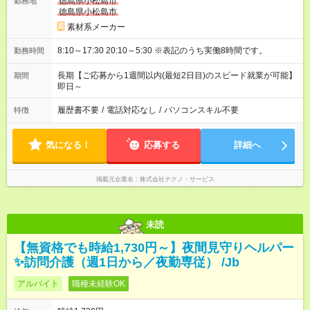
徳島県小松島市
勤務地
徳島県小松島市
素材系メーカー
8:10～17:30 20:10～5:30 ※表記のうち実働8時間です。
勤務時間
長期【ご応募から1週間以内(最短2日目)のスピード就業が可能】
期間
即日～
履歴書不要
/
電話対応なし
/
パソコンスキル不要
特徴
気になる！
応募する
詳細へ
掲載元企業名
株式会社テクノ・サービス
未読
【無資格でも時給1,730円～】夜間見守りヘルパー
✨訪問介護（週1日から／夜勤専従） /Jb
アルバイト
職種未経験OK