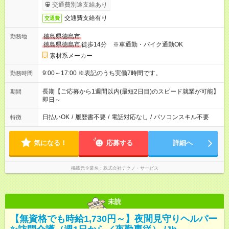
交通費別途支給あり
交通費支給有り
交通費
徳島県徳島市
勤務地
徳島県徳島市
徒歩14分 ※車通勤・バイク通勤OK
素材系メーカー
9:00～17:00 ※表記のうち実働7時間です。
勤務時間
長期【ご応募から1週間以内(最短2日目)のスピード就業が可能】
期間
即日～
日払いOK
/
履歴書不要
/
電話対応なし
/
パソコンスキル不要
特徴
気になる！
応募する
詳細へ
掲載元企業名
株式会社テクノ・サービス
未読
【無資格でも時給1,730円～】夜間見守りヘルパー