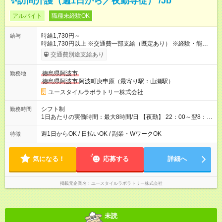
✨訪問介護（週1日から／夜勤専従） /Jb
アルバイト
職種未経験OK
時給1,730円～
給与
時給1,730円以上 ※交通費一部支給（既定あり） ※経験・能力を
考慮して決定します 【収入例】 週1回勤務の場合：1,730円×8時
交通費別途支給あり
間×4回=5万5,360円 週3回勤務の場合：1,730円×8時間×12回
=16万6,080円 【試用期間】試用期間あり 試用期間の長さ：2ヶ
徳島県阿波市
勤務地
月 ※ 雇用形態と給与に、本採用時と異なる部分があります。 雇
徳島県阿波市
阿波町庚申原（最寄り駅：山瀬駅）
用形態：本採用時と同じです。 給与：時給 1,480円以上
ユースタイルラボラトリー株式会社
シフト制
勤務時間
1日あたりの実働時間：最大8時間/日 【夜勤】 22：00～翌8：
00 ※週1日～OK ／ 夜勤専従 ※上記の時間内で8時間勤務（休憩
1時間）ご利用者様により、時間は異なります。 ※曜日固定（毎
週1日からOK / 日払いOK / 副業・WワークOK
特徴
週同じ曜日での勤務となります）
気になる！
応募する
詳細へ
掲載元企業名
ユースタイルラボラトリー株式会社
未読