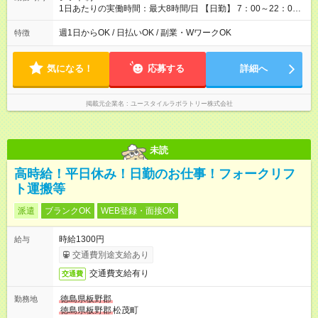
1日あたりの実働時間：最大8時間/日 【日勤】 7：00～22：00
の間で8時間勤務（休憩時間は法定通り） ※週1日～OK ／ 夜勤
なし ＊＊ 勤務時間例 ＊＊ ■8時から17時 ■9時から18時 ■10
週1日からOK / 日払いOK / 副業・WワークOK
特徴
時から19時 ■12時から21時 など ※訪問先により変動 ※曜日固
定（毎週同じ曜日勤務）
気になる！
応募する
詳細へ
掲載元企業名
ユースタイルラボラトリー株式会社
未読
高時給！平日休み！日勤のお仕事！フォークリフ
ト運搬等
派遣
ブランクOK
WEB登録・面接OK
時給1300円
給与
交通費別途支給あり
交通費支給有り
交通費
徳島県板野郡
勤務地
徳島県板野郡
松茂町