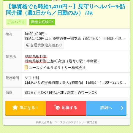
【無資格でも時給1,410円～】見守りヘルパー✨訪
問介護（週1日から／日勤のみ） /Ja
アルバイト
職種未経験OK
時給1,410円～
給与
時給1,410円以上 ※交通費一部支給（既定あり） ※経験・能力を
考慮して決定します 【収入例】 週1回勤務の場合：1,410円×8時
交通費別途支給あり
間×4回=4万5,120円 週3回勤務の場合：1,410円×8時間×12回
=13万5,360円 週5回勤務の場合：1,410円×8時間×20回=22万
徳島県板野郡
勤務地
5,600円 【試用期間】試用期間あり 試用期間の長さ：2ヶ月
徳島県板野郡
上板町高瀬（最寄り駅：牛島駅）
※ 雇用形態と給与に、本採用時と異なる部分があります。 雇用
形態：本採用時と同じです。 給与：時給 1,050円以上
ユースタイルラボラトリー株式会社
シフト制
勤務時間
1日あたりの実働時間：最大8時間/日 【日勤】 7：00～22：00
の間で8時間勤務（休憩時間は法定通り） ※週1日～OK ／ 夜勤
なし ＊＊ 勤務時間例 ＊＊ ■8時から17時 ■9時から18時 ■10
週1日からOK / 日払いOK / 副業・WワークOK
特徴
時から19時 ■12時から21時 など ※訪問先により変動 ※曜日固
定（毎週同じ曜日勤務）
気になる！
応募する
詳細へ
掲載元企業名
ユースタイルラボラトリー株式会社