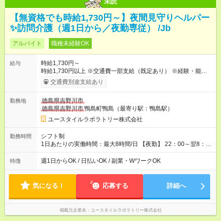
未読
【無資格でも時給1,730円～】夜間見守りヘルパー
✨訪問介護（週1日から／夜勤専従） /Jb
アルバイト
職種未経験OK
時給1,730円～
給与
時給1,730円以上 ※交通費一部支給（既定あり） ※経験・能力を
考慮して決定します 【収入例】 週1回勤務の場合：1,730円×8時
交通費別途支給あり
間×4回=5万5,360円 週3回勤務の場合：1,730円×8時間×12回
=16万6,080円 【試用期間】試用期間あり 試用期間の長さ：2ヶ
徳島県吉野川市
勤務地
月 ※ 雇用形態と給与に、本採用時と異なる部分があります。 雇
徳島県吉野川市
鴨島町鴨島（最寄り駅：鴨島駅）
用形態：本採用時と同じです。 給与：時給 1,480円以上
ユースタイルラボラトリー株式会社
シフト制
勤務時間
1日あたりの実働時間：最大8時間/日 【夜勤】 22：00～翌8：
00 ※週1日～OK ／ 夜勤専従 ※上記の時間内で8時間勤務（休憩
1時間）ご利用者様により、時間は異なります。 ※曜日固定（毎
週1日からOK / 日払いOK / 副業・WワークOK
特徴
週同じ曜日での勤務となります）
気になる！
応募する
詳細へ
掲載元企業名
ユースタイルラボラトリー株式会社