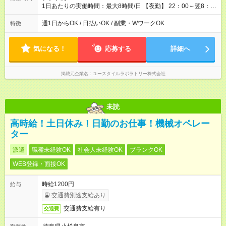
1日あたりの実働時間：最大8時間/日 【夜勤】 22：00～翌8：
00 ※週1日～OK ／ 夜勤専従 ※上記の時間内で8時間勤務（休憩
1時間）ご利用者様により、時間は異なります。 ※曜日固定（毎
週1日からOK / 日払いOK / 副業・WワークOK
特徴
週同じ曜日での勤務となります）
気になる！
応募する
詳細へ
掲載元企業名
ユースタイルラボラトリー株式会社
未読
高時給！土日休み！日勤のお仕事！機械オペレー
ター
派遣
職種未経験OK
社会人未経験OK
ブランクOK
WEB登録・面接OK
時給1200円
給与
交通費別途支給あり
交通費支給有り
交通費