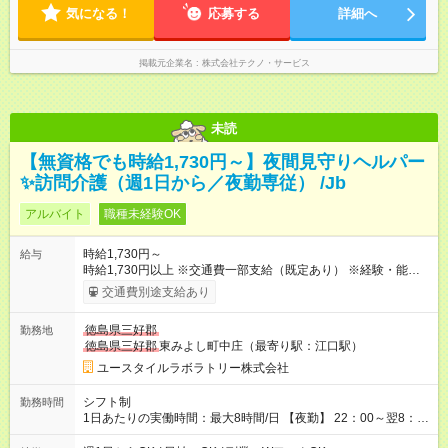
気になる！
応募する
詳細へ
掲載元企業名
株式会社テクノ・サービス
未読
【無資格でも時給1,730円～】夜間見守りヘルパー
✨訪問介護（週1日から／夜勤専従） /Jb
アルバイト
職種未経験OK
時給1,730円～
給与
時給1,730円以上 ※交通費一部支給（既定あり） ※経験・能力を
考慮して決定します 【収入例】 週1回勤務の場合：1,730円×8時
交通費別途支給あり
間×4回=5万5,360円 週3回勤務の場合：1,730円×8時間×12回
=16万6,080円 【試用期間】試用期間あり 試用期間の長さ：2ヶ
徳島県三好郡
勤務地
月 ※ 雇用形態と給与に、本採用時と異なる部分があります。 雇
徳島県三好郡
東みよし町中庄（最寄り駅：江口駅）
用形態：本採用時と同じです。 給与：時給 1,480円以上
ユースタイルラボラトリー株式会社
シフト制
勤務時間
1日あたりの実働時間：最大8時間/日 【夜勤】 22：00～翌8：
00 ※週1日～OK ／ 夜勤専従 ※上記の時間内で8時間勤務（休憩