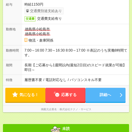
時給1150円
給与
交通費別途支給あり
交通費支給有り
交通費
徳島県小松島市
勤務地
徳島県小松島市
物流・倉庫関係
7:00～16:00 7:30～16:30 8:00～17:00 ※表記のうち実働8時間で
勤務時間
す。
長期【ご応募から1週間以内(最短2日目)のスピード就業が可能】
期間
即日～
履歴書不要
/
電話対応なし
/
パソコンスキル不要
特徴
気になる！
応募する
詳細へ
掲載元企業名
株式会社テクノ・サービス
未読