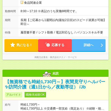
食品関連企業
8:00～17:10 ※表記のうち実働8時間です。
勤務時間
長期【ご応募から1週間以内(最短2日目)のスピード就業が可能】
期間
即日～
履歴書不要
/
シフト勤務
/
電話対応なし
/
パソコンスキル不要
特徴
気になる！
応募する
詳細へ
掲載元企業名
株式会社テクノ・サービス
未読
【無資格でも時給1,730円～】夜間見守りヘルパー
✨訪問介護（週1日から／夜勤専従） /Jb
アルバイト
職種未経験OK
時給1,730円～
給与
時給1,730円以上 ※交通費一部支給（既定あり） ※経験・能力を