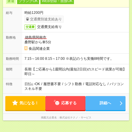
派遣
ブランクOK
WEB登録・面接OK
時給1200円
給与
交通費別途支給あり
交通費支給有り
交通費
徳島県阿南市
勤務地
桑野駅から車5分
食品関連企業
7:15～16:00 8:15～17:00 ※表記のうち実働8時間です。
勤務時間
長期【ご応募から1週間以内(最短2日目)のスピード就業が可能】
期間
即日～
日払いOK
/
履歴書不要
/
シフト勤務
/
電話対応なし
/
パソコン
特徴
スキル不要
気になる！
応募する
詳細へ
掲載元企業名
株式会社テクノ・サービス