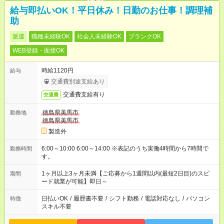
給与即払いOK！平日休み！日勤のお仕事！調理補
助
派遣
職種未経験OK
社会人未経験OK
ブランクOK
WEB登録・面接OK
時給1120円
給与
交通費別途支給あり
交通費支給有り
交通費
徳島県美馬市
勤務地
徳島県美馬市
製造外
6:00～10:00 6:00～14:00 ※表記のうち実働4時間から7時間で
勤務時間
す。
1ヶ月以上3ヶ月未満【ご応募から1週間以内(最短2日目)のスピ
期間
ード就業が可能】即日～
日払いOK
/
履歴書不要
/
シフト勤務
/
電話対応なし
/
パソコン
特徴
スキル不要