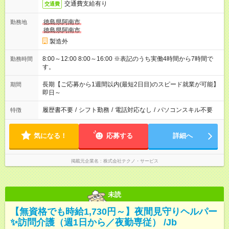
交通費支給有り
交通費
徳島県阿南市
勤務地
徳島県阿南市
製造外
8:00～12:00 8:00～16:00 ※表記のうち実働4時間から7時間で
勤務時間
す。
長期【ご応募から1週間以内(最短2日目)のスピード就業が可能】
期間
即日～
履歴書不要
/
シフト勤務
/
電話対応なし
/
パソコンスキル不要
特徴
気になる！
応募する
詳細へ
掲載元企業名
株式会社テクノ・サービス
未読
【無資格でも時給1,730円～】夜間見守りヘルパー
✨訪問介護（週1日から／夜勤専従） /Jb