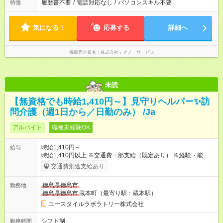
履歴書不要
/
電話対応なし
/
パソコンスキル不要
特徴
気になる！
応募する
詳細へ
掲載元企業名
株式会社テクノ・サービス
未読
【無資格でも時給1,410円～】見守りヘルパー✨訪
問介護（週1日から／日勤のみ） /Ja
アルバイト
職種未経験OK
時給1,410円～
給与
時給1,410円以上 ※交通費一部支給（既定あり） ※経験・能力を
考慮して決定します 【収入例】 週1回勤務の場合：1,410円×8時
交通費別途支給あり
間×4回=4万5,120円 週3回勤務の場合：1,410円×8時間×12回
=13万5,360円 週5回勤務の場合：1,410円×8時間×20回=22万
徳島県徳島市
勤務地
5,600円 【試用期間】試用期間あり 試用期間の長さ：2ヶ月
徳島県徳島市
蔵本町（最寄り駅：蔵本駅）
※ 雇用形態と給与に、本採用時と異なる部分があります。 雇用
形態：本採用時と同じです。 給与：時給 1,050円以上
ユースタイルラボラトリー株式会社
シフト制
勤務時間