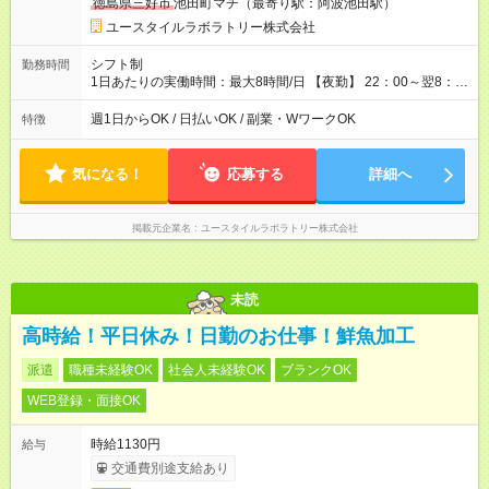
徳島県三好市
池田町マチ（最寄り駅：阿波池田駅）
用形態：本採用時と同じです。 給与：時給 1,480円以上
ユースタイルラボラトリー株式会社
シフト制
勤務時間
1日あたりの実働時間：最大8時間/日 【夜勤】 22：00～翌8：
00 ※週1日～OK ／ 夜勤専従 ※上記の時間内で8時間勤務（休憩
1時間）ご利用者様により、時間は異なります。 ※曜日固定（毎
週1日からOK / 日払いOK / 副業・WワークOK
特徴
週同じ曜日での勤務となります）
気になる！
応募する
詳細へ
掲載元企業名
ユースタイルラボラトリー株式会社
未読
高時給！平日休み！日勤のお仕事！鮮魚加工
派遣
職種未経験OK
社会人未経験OK
ブランクOK
WEB登録・面接OK
時給1130円
給与
交通費別途支給あり