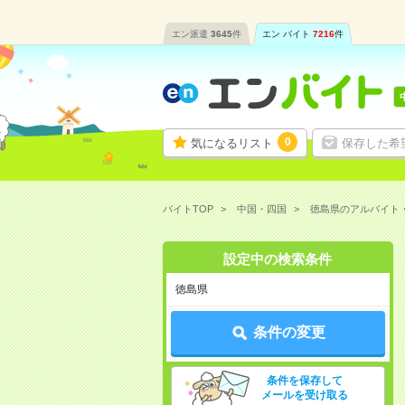
エン派遣
3645
件
エン バイト
7216
件
0
気になるリスト
保存した希
バイトTOP
中国・四国
徳島県のアルバイト
設定中の検索条件
徳島県
条件の変更
条件を保存して
メールを受け取る