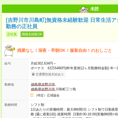
未読
[吉野川市川島町]無資格未経験歓迎 日常生活アシ
勤務の正社員
正社員
職種未経験OK
残業なし！深夜・早朝OK！服装自由！のおしごと
月給302,634円～
給与
ボーナス 63万6480円(昨年度例12ヶ月勤務時金額) 年一
交通費別途支給あり
徳島県吉野川市
勤務地
徳島県吉野川市
川島町三ツ島
（特定）広域協会
シフト制
勤務時間
1日あたりの実働時間：最大8時間/日 シフト制で日勤夜
務 (週に夜勤1回) 就業時間 日勤8:00-18:00(実働8時間+待