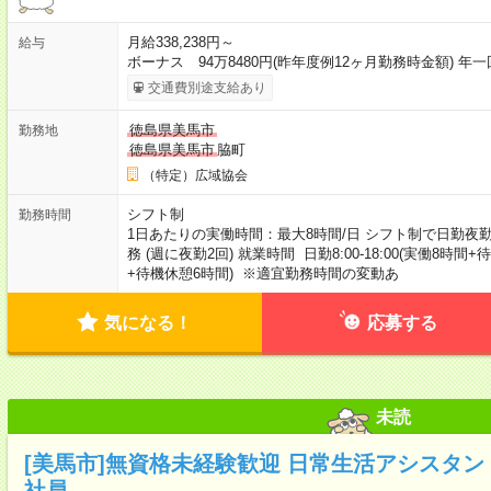
月給338,238円～
給与
ボーナス 94万8480円(昨年度例12ヶ月勤務時金額) 年一
交通費別途支給あり
徳島県美馬市
勤務地
徳島県美馬市
脇町
（特定）広域協会
シフト制
勤務時間
1日あたりの実働時間：最大8時間/日 シフト制で日勤夜
務 (週に夜勤2回) 就業時間 日勤8:00-18:00(実働8時間+待
+待機休憩6時間) ※適宜勤務時間の変動あ
気になる！
応募する
未読
[美馬市]無資格未経験歓迎 日常生活アシスタント
社員