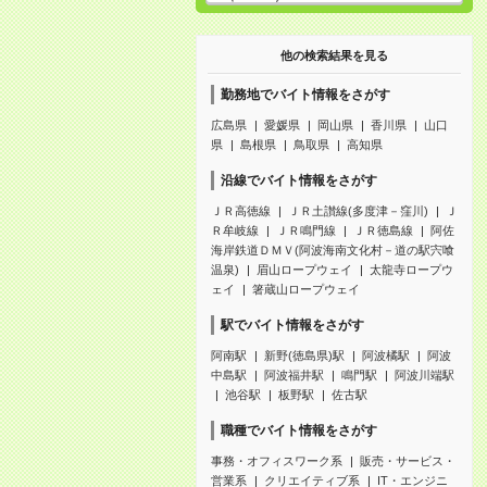
他の検索結果を見る
勤務地でバイト情報をさがす
広島県
愛媛県
岡山県
香川県
山口
県
島根県
鳥取県
高知県
沿線でバイト情報をさがす
ＪＲ高徳線
ＪＲ土讃線(多度津－窪川)
Ｊ
Ｒ牟岐線
ＪＲ鳴門線
ＪＲ徳島線
阿佐
海岸鉄道ＤＭＶ(阿波海南文化村－道の駅宍喰
温泉)
眉山ロープウェイ
太龍寺ロープウ
ェイ
箸蔵山ロープウェイ
駅でバイト情報をさがす
阿南駅
新野(徳島県)駅
阿波橘駅
阿波
中島駅
阿波福井駅
鳴門駅
阿波川端駅
池谷駅
板野駅
佐古駅
職種でバイト情報をさがす
事務・オフィスワーク系
販売・サービス・
営業系
クリエイティブ系
IT・エンジニ