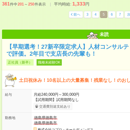
1,333
361
平均時給:
円
件中
201
～
250
件表示
前へ
3
4
5
6
7
未読
【早期選考！27新卒限定求人】人材コンサル
で評価。2年目で支店長の先輩も！
正社員（新卒）
職種未経験OK
土日祝休み！10名以上の大量募集！残業なし！のお
月給240,000円～300,000円
給与
【試用期間】試用期間なし
交通費別途支給あり
徳島県徳島市
勤務地
徳島県徳島市
株式会社コプロ・ホールディングス