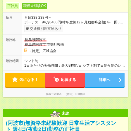
正社員
職種未経験OK
月給338,238円～
給与
ボーナス 94万8480円(昨年度例12ヶ月勤務時金額) 年一回3月
末日 支給 月給×12ヶ月+賞与=年収 ・昇給あり ・賃金は月末締
交通費別途支給あり
切、翌月25日支払い 【試用期間】試用期間あり 試用期間の長
さ：4ヶ月 ※ 雇用形態と給与に、本採用時と異なる部分がありま
徳島県阿波市
勤務地
す。 雇用形態：本採用時と同じです。 給与：月給 326,800円以
徳島県阿波市
市場町興崎
上
（特定）広域協会
シフト制
勤務時間
1日あたりの実働時間：最大8時間/日 シフト制で日勤夜勤のいず
れにも入っていただきます 週3日勤務 (週に夜勤2回) 就業時間
日勤8:00-18:00(実働8時間+待機休憩2時間) 夜勤18:00-翌
気になる！
応募する
8:00(実働8時間+待機休憩6時間) ※適宜勤務時間の変動あ
詳細へ
掲載元企業名
（特定）広域協会
未読
(阿波市)無資格未経験歓迎 日常生活アシスタン
ト 週4日(夜勤2日)勤務の正社員