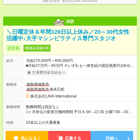
掲載元企業名
株式会社LAVA International
未読
＼日曜定休＆年間128日以上休み／20～30代女性
活躍中♪大手マシンピラティス専門スタジオ
正社員
職種未経験OK
月給270,000円～600,000円
給与
■月給27万円～60万円 ※いずれも一律支給の固定残業代10h分／
18，100円～を含む。超過分は別途支給。 ※月給・固定残業代
交通費別途支給あり
は勤務地により異なりますが、最低賃金以上を保証します。固
定残業時間は変更無。 ＜試用期間中＞ ■月給21.5万円 ※試用期
徳島県徳島市
勤務地
間は4ヶ月間。 ※試用期間中は残業代全額支給。 ※
その他
待遇
徳島県徳島市
南末広町
の変更はございません 【月収例】 ■1年目（未経験）：月収35万
円 （基本給27万＋住宅手当5万＋インセンティブ3万） 【年収
株式会社LAVA International
例】 ■2年目（一般スタッフ）想定：年収530万円（賞与、イン
セン含む） ■3年目（店長）想定：年収576万円（賞与、インセ
勤務時間は指定なし
勤務時間
ン含む） ＼インセンティブ制度あり！／ 年4回の評価で、頑張
1ヶ月単位の変形労働時間制 平日８:00～22:30 土曜7:00～20:30
りをしっかり還元！ 特別レッスンの開催や、店舗でのお客様満
※シフト制 ※想定労働時間40時間／週 【シフト例】 早番／7:00
足度アップなど、 あなたの工夫や努力が評価され、インセンテ
～16:00 遅番／13:30～22:30 ※シフトは店舗の人員状況などを
10名以上の大量募集
特徴
ィブとして給与にプラスされます。 ※ノルマはないので、ご安
加味して、希望を考慮の上決定 ※固定曜日休や早番、遅番固定
心ください！ 【試用期間】試用期間あり 試用期間の長さ：4ヶ
での勤務不可 ※日曜定休（一部店舗除く）
月 ※ 雇用形態と給与に、本採用時と異なる部分があります。 雇
気になる！
応募する
詳細へ