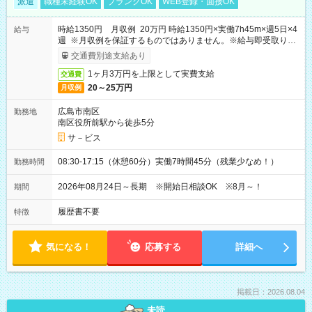
派遣
職種未経験OK
ブランクOK
WEB登録・面接OK
時給1350円 月収例 20万円 時給1350円×実働7h45m×週5日×4
給与
週 ※月収例を保証するものではありません。※給与即受取りサ
ービス利用可（利用条件有）
交通費別途支給あり
1ヶ月3万円を上限として実費支給
交通費
20～25万円
月収例
広島市南区
勤務地
南区役所前駅から徒歩5分
サ－ビス
08:30-17:15（休憩60分）実働7時間45分（残業少なめ！）
勤務時間
2026年08月24日～長期 ※開始日相談OK ※8月～！
期間
履歴書不要
特徴
気になる！
応募する
詳細へ
掲載日：2026.08.04
未読