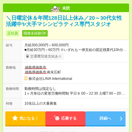
未読
＼日曜定休＆年間128日以上休み／20～30代女性
活躍中✨大手マシンピラティス専門スタジオ
正社員
職種未経験OK
月給300,000円～600,000円
給与
■月給30万円～60万円 ※いずれも一律支給の固定残業代10h分／
20，120円～を含む。超過分は別途支給。 ※月給・固定残業代
交通費別途支給あり
は勤務地により異なりますが、最低賃金以上を保証します。固
定残業時間は変更無。 ＜試用期間中＞ ■月給21.5万円 ※試用期
徳島県徳島市
勤務地
間は4ヶ月間。 ※試用期間中は残業代全額支給。 ※
その他
待遇
徳島県徳島市
南末広町
の変更はございません 【月収例】 ■1年目（未経験）：月収38万
円 （基本給30万＋住宅手当5万＋インセンティブ3万） 【年収
株式会社LAVA International
例】 ■2年目（一般スタッフ）想定：年収530万円（賞与、イン
セン含む） ■3年目（店長）想定：年収576万円（賞与、インセ
勤務時間は指定なし
勤務時間
ン含む） ＼インセンティブ制度あり！／ 年4回の評価で、頑張
1ヶ月単位の変形労働時間制 平日８:00～22:30 土曜7:00～20:30
りをしっかり還元！ 特別レッスンの開催や、店舗でのお客様満
※シフト制 ※想定労働時間40時間／週 【シフト例】 早番／7:00
足度アップなど、 あなたの工夫や努力が評価され、インセンテ
～16:00 遅番／13:30～22:30 ※シフトは店舗の人員状況などを
10名以上の大量募集
特徴
ィブとして給与にプラスされます。 ※ノルマはないので、ご安
加味して、希望を考慮の上決定 ※固定曜日休や早番、遅番固定
心ください！ 【試用期間】試用期間あり 試用期間の長さ：4ヶ
での勤務不可 ※日曜定休（一部店舗除く）
月 ※ 雇用形態と給与に、本採用時と異なる部分があります。 雇
気になる！
応募する
詳細へ
用形態：本採用時と同じです。 給与：月給 215,000
円 ～ 215,000円