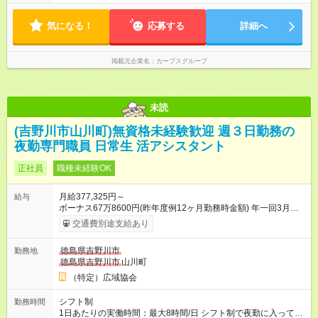
います。 ＜営業時間＞ 平日／10：00～13：00、15：00～19：
00 土曜／10：00～13：00 （全店舗閉店時間は19時です。早朝
気になる！
深夜シフトはありません）
応募する
詳細へ
掲載元企業名
カーブスグループ
未読
(吉野川市山川町)無資格未経験歓迎 週３日勤務の
夜勤専門職員 日常生 活アシスタント
正社員
職種未経験OK
月給377,325円～
給与
ボーナス67万8600円(昨年度例12ヶ月勤務時金額) 年一回3月末
日 支給 月給×12ヶ月+賞与=年収 ・昇給あり ・試用期間は3か月
交通費別途支給あり
間給与や条件は試用期間中も同じ ・賃金は月末締切、翌月25日
支払い 【試用期間】試用期間あり 試用期間の長さ：3ヶ月 雇用
徳島県吉野川市
勤務地
形態、給与は本採用時と同じです。
徳島県吉野川市
山川町
（特定）広域協会
シフト制
勤務時間
1日あたりの実働時間：最大8時間/日 シフト制で夜勤に入ってい