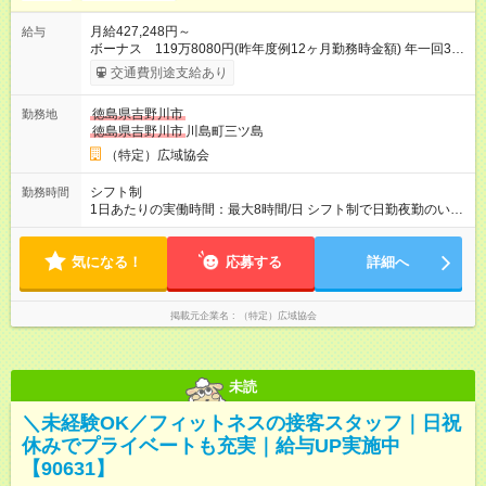
月給427,248円～
給与
ボーナス 119万8080円(昨年度例12ヶ月勤務時金額) 年一回3月
末日 支給 月給×12ヶ月+賞与=年収 ・昇給あり ・賃金は月末締
交通費別途支給あり
切、翌月25日支払い 【試用期間】試用期間あり 試用期間の長
さ：4ヶ月 ※ 雇用形態と給与に、本採用時と異なる部分がありま
徳島県吉野川市
勤務地
す。 雇用形態：本採用時と同じです。 給与：月給 412,800円以
徳島県吉野川市
川島町三ツ島
上
（特定）広域協会
シフト制
勤務時間
1日あたりの実働時間：最大8時間/日 シフト制で日勤夜勤のいず
れにも入っていただきます 週4日勤務 (週に夜勤2回) 就業時間
日勤8:00-18:00(実働8時間+待機休憩2時間) 夜勤18:00-翌
気になる！
応募する
8:00(実働8時間+待機休憩6時間) ※適宜勤務時間の変動あ
詳細へ
掲載元企業名
（特定）広域協会
未読
＼未経験OK／フィットネスの接客スタッフ｜日祝
休みでプライベートも充実｜給与UP実施中
【90631】