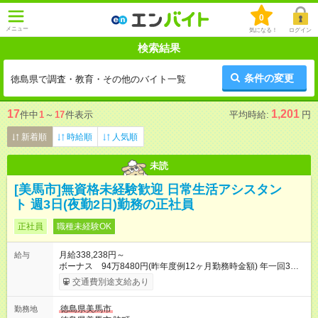
0
メニュー
気になる！
ログイン
検索結果
条件の変更
徳島県で調査・教育・その他のバイト一覧
17
1,201
件中
1
～
17
件表示
平均時給:
円
新着順
時給順
人気順
未読
[美馬市]無資格未経験歓迎 日常生活アシスタン
ト 週3日(夜勤2日)勤務の正社員
正社員
職種未経験OK
月給338,238円～
給与
ボーナス 94万8480円(昨年度例12ヶ月勤務時金額) 年一回3月
末日 支給 月給×12ヶ月+賞与=年収 ・昇給あり ・賃金は月末締
交通費別途支給あり
切、翌月25日支払い 【試用期間】試用期間あり 試用期間の長
さ：4ヶ月 ※ 雇用形態と給与に、本採用時と異なる部分がありま
徳島県美馬市
勤務地
す。 雇用形態：本採用時と同じです。 給与：月給 326,800円以