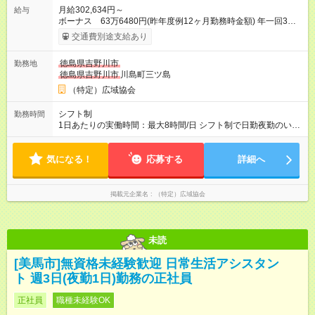
月給302,634円～
給与
ボーナス 63万6480円(昨年度例12ヶ月勤務時金額) 年一回3月
末日 支給 月給×12ヶ月+賞与=年収 ・昇給あり ・賃金は月末締
交通費別途支給あり
切、翌月25日支払い 【試用期間】試用期間あり 試用期間の長
さ：4ヶ月 ※ 雇用形態と給与に、本採用時と異なる部分がありま
徳島県吉野川市
勤務地
す。 雇用形態：本採用時と同じです。 給与：月給 292,400円以
徳島県吉野川市
川島町三ツ島
上
（特定）広域協会
シフト制
勤務時間
1日あたりの実働時間：最大8時間/日 シフト制で日勤夜勤のいず
れにも入っていただきます 週3日勤務 (週に夜勤1回) 就業時間
日勤8:00-18:00(実働8時間+待機休憩2時間) 夜勤18:00-翌
気になる！
応募する
8:00(実働8時間+待機休憩6時間) ※適宜勤務時間の変動あ
詳細へ
掲載元企業名
（特定）広域協会
未読
[美馬市]無資格未経験歓迎 日常生活アシスタン
ト 週3日(夜勤1日)勤務の正社員
正社員
職種未経験OK