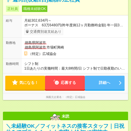
正社員
職種未経験OK
月給302,634円～
給与
ボーナス 63万6480円(昨年度例12ヶ月勤務時金額) 年一回3月
末日 支給 月給×12ヶ月+賞与=年収 ・昇給あり ・賃金は月末締
交通費別途支給あり
切、翌月25日支払い 【試用期間】試用期間あり 試用期間の長
さ：4ヶ月 ※ 雇用形態と給与に、本採用時と異なる部分がありま
徳島県阿波市
勤務地
す。 雇用形態：本採用時と同じです。 給与：月給 292,400円以
徳島県阿波市
市場町興崎
上
（特定）広域協会
シフト制
勤務時間
1日あたりの実働時間：最大8時間/日 シフト制で日勤夜勤のいず
れにも入っていただきます 週3日勤務 (週に夜勤1回) 就業時間
日勤8:00-18:00(実働8時間+待機休憩2時間) 夜勤18:00-翌
気になる！
応募する
8:00(実働8時間+待機休憩6時間) ※適宜勤務時間の変動あ
詳細へ
掲載元企業名
（特定）広域協会
未読
＼未経験OK／フィットネスの接客スタッフ｜日祝