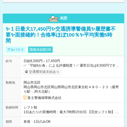
未読
✨１日最大17,450円✨交通誘導警備員✨履歴書不
要✨面接確約！合格率ほぼ100％✨平均実働5時
間
アルバイト
職種未経験OK
日給8,500円～17,450円
給与
✅「守組6か条」による評価制度！✅ 通常日当は8,500円ですが
上記評価制度により「S級隊員」と認定されれば10,000円の日当
交通費別途支給あり
を支給します。 (1)上記勤務者が交通2級資格者の場合10,000円
+1500円＝11,500円 (2)上記現場が深夜の場合 11,500×1.25＝
岡山市北区
勤務地
14,375円 (3)上記現場が日祝深夜の場合 17,250円 (4)上記勤務
岡山県岡山市北区岡山県岡山市北区東古松４８０－２３（最寄
者が現場までの運転者の場合17,250+200円＝17,450円 -----------
り駅：JR大元駅）
------------------------------- *最高日当額 17,450円* （実働時間5
時間の場合、時給3,490円） ------------------------------------------ よ
富士警備保障株式会社
り上位の資格取得やリーダー手当を取得すると ”さらに”加算さ
れます！ ※日当支給時振込手数料等は一切ありません。 【試用
シフト制
勤務時間
期間】試用期間なし
1日あたりの実働時間：最大7時間15分/日 【完全シフト制】 例
(1) 8：00~17:00（休憩１h） 例(2) 13:00~16:00（早上がりでも
全額支給！） 例(3) 21:00~5:00（夜勤なら日当1.25倍！！）
単発・1日のみOK
期間