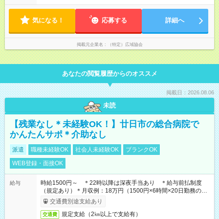
ただきます 1日の実働8時間以下 週３日勤務 (週に夜勤３回) 就業
時間(2)18:00~9:00(実働時間8時間+待機休憩時間7時間) ※適宜勤
気になる！
務時間の変動あり
応募する
詳細へ
掲載元企業名
（特定）広域協会
あなたの閲覧履歴からのオススメ
掲載日：2026.08.06
未読
【残業なし＊未経験OK！】廿日市の総合病院で
かんたんサポ＊介助なし
派遣
職種未経験OK
社会人未経験OK
ブランクOK
WEB登録・面接OK
時給1500円～ ＊22時以降は深夜手当あり ＊給与前払制度
給与
（規定あり）＊月収例：18万円（1500円×6時間×20日勤務の場
合）
交通費別途支給あり
規定支給（2㎞以上で支給有）
交通費