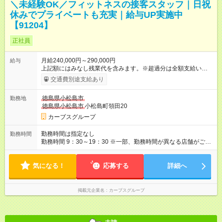
＼未経験OK／フィットネスの接客スタッフ｜日祝
休みでプライベートも充実｜給与UP実施中
【91204】
正社員
月給240,000円～290,000円
給与
上記額にはみなし残業代を含みます。※超過分は全額支給いたし
ます。 みなし残業代 29,000円／月 みなし残業時間 19時間／月
交通費別途支給あり
【試用期間】試用期間あり 試用期間の長さ：6ヶ月 ※ 雇用形態
と給与に、本採用時と異なる部分があります。 雇用形態：本採
徳島県小松島市
勤務地
用時と同じです。 給与：月給 215,000円以上 上記額にはみなし
徳島県小松島市
小松島町領田20
残業代を含みます。※超過分は全額支給いたします。 みなし残
業代 26,000円／月 みなし残業時間 19時間／月
カーブスグループ
勤務時間は指定なし
勤務時間
勤務時間 9：30～19：30 ※一部、勤務時間が異なる店舗がござ
います。 ＜営業時間＞ 平日／10：00～13：00、15：00～19：
00 土曜／10：00～13：00 （全店舗閉店時間は19時です。早朝
気になる！
深夜シフトはありません）
応募する
詳細へ
掲載元企業名
カーブスグループ