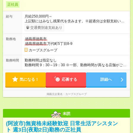
正社員
月給250,000円～
給与
上記額にはみなし残業代を含みます。※超過分は全額支給いたし
ます。 みなし残業代 30,500円／月 みなし残業時間 19.34時間／
交通費別途支給あり
月 【試用期間】試用期間あり 試用期間の長さ：6ヶ月 ※ 雇用形
態と給与に、本採用時と異なる部分があります。 雇用形態：本
徳島県徳島市
勤務地
採用時と同じです。 給与：月給 220,000円以上 上記額にはみな
徳島県徳島市
万代町5丁目8-9
し残業代を含みます。※超過分は全額支給いたします。 みなし
残業代 26,500円／月 みなし残業時間 19.06時間／月
カーブスグループ
勤務時間は指定なし
勤務時間
勤務時間 9：30～19：30 ※一部、勤務時間が異なる店舗がござ
います。 ＜営業時間＞ 平日／10：00～13：00、15：00～19：
00 土曜／10：00～13：00 （全店舗閉店時間は19時です。早朝
気になる！
深夜シフトはありません）
応募する
詳細へ
掲載元企業名
カーブスグループ
未読
(阿波市)無資格未経験歓迎 日常生活アシスタン
ト 週3日(夜勤2日)勤務の正社員