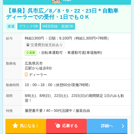
【単発】呉市広／8／8・9・22・23日＊自動車
ディーラーでの受付・1日でもＯＫ
派遣
ブランクOK
WEB登録・面接OK
時給1300円 ・日額：9,100円（時給1,300円×7時間）
給与
交通費別途支給あり
・自転車通勤可 ・車通勤可(駐車場無料)
交通費
広島県呉市
勤務地
広駅から徒歩9分
ディーラー
10：00～18：00（休憩60分/実働7時間）
勤務時間
8/8(土)、8/9(日)、22日(土)、23日(日)の期間限定 1日のみも歓
期間
迎！
履歴書不要
/
40～50代活躍中
/
服装自由
特徴
気になる！
応募する
詳細へ