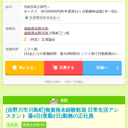
月給338,238円～
給与
ボーナス 94万8480円(昨年度例12ヶ月勤務時金額) 年一回3月
末日 支給 月給×12ヶ月+賞与=年収 ・昇給あり ・賃金は月末締
交通費別途支給あり
切、翌月25日支払い 【試用期間】試用期間あり 試用期間の長
さ：4ヶ月 ※ 雇用形態と給与に、本採用時と異なる部分がありま
徳島県吉野川市
勤務地
す。 雇用形態：本採用時と同じです。 給与：月給 326,800円以
徳島県吉野川市
川島町三ツ島
上
（特定）広域協会
シフト制
勤務時間
1日あたりの実働時間：最大8時間/日 シフト制で日勤夜勤のいず
れにも入っていただきます 週3日勤務 (週に夜勤2回) 就業時間
日勤8:00-18:00(実働8時間+待機休憩2時間) 夜勤18:00-翌
気になる！
応募する
8:00(実働8時間+待機休憩6時間) ※適宜勤務時間の変動あ
詳細へ
掲載元企業名
（特定）広域協会
未読
[吉野川市川島町]無資格未経験歓迎 日常生活アシ
スタント 週4日(夜勤2日)勤務の正社員
正社員
職種未経験OK