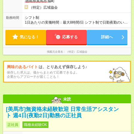
徳島県美馬市
脇町
上
（特定）広域協会
シフト制
勤務時間
1日あたりの実働時間：最大8時間/日 シフト制で日勤夜勤のいず
れにも入っていただきます 週3日勤務 (週に夜勤2回) 就業時間
日勤8:00-18:00(実働8時間+待機休憩2時間) 夜勤18:00-翌
気になる！
応募する
8:00(実働8時間+待機休憩6時間) ※適宜勤務時間の変動あ
詳細へ
掲載元企業名
（特定）広域協会
興味のあるバイト
は、とりあえず保存しよう♪
保存した求人は、後からまとめて応募できるよ。
企業からアプローチが届くことも！
未読
[美馬市]無資格未経験歓迎 日常生活アシスタン
ト 週4日(夜勤2日)勤務の正社員
正社員
職種未経験OK