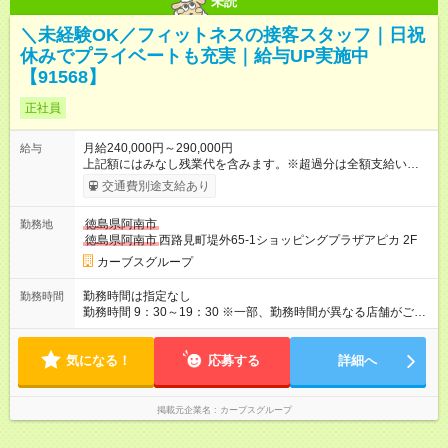
未読
＼未経験OK／フィットネスの接客スタッフ｜日祝
休みでプライベートも充実｜給与UP実施中
【91568】
正社員
月給240,000円～290,000円
給与
上記額にはみなし残業代を含みます。※超過分は全額支給いたし
ます。 みなし残業代 29,000円／月 みなし残業時間 19時間／月
交通費別途支給あり
【試用期間】試用期間あり 試用期間の長さ：6ヶ月 ※ 雇用形態
と給与に、本採用時と異なる部分があります。 雇用形態：本採
徳島県阿南市
勤務地
用時と同じです。 給与：月給 215,000円以上 上記額にはみなし
徳島県阿南市
西路見町堤外65-1ショッピングプラザアピカ 2F
残業代を含みます。※超過分は全額支給いたします。 みなし残
業代 26,000円／月 みなし残業時間 19時間／月
カーブスグループ
勤務時間は指定なし
勤務時間
勤務時間 9：30～19：30 ※一部、勤務時間が異なる店舗がござ
います。 ＜営業時間＞ 平日／10：00～13：00、15：00～19：
00 土曜／10：00～13：00 （全店舗閉店時間は19時です。早朝
気になる！
深夜シフトはありません）
応募する
詳細へ
掲載元企業名
カーブスグループ