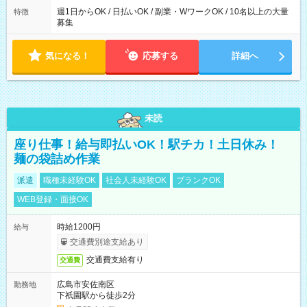
週1日からOK / 日払いOK / 副業・WワークOK / 10名以上の大量
特徴
募集
気になる！
応募する
詳細へ
未読
座り仕事！給与即払いOK！駅チカ！土日休み！
麺の袋詰め作業
派遣
職種未経験OK
社会人未経験OK
ブランクOK
WEB登録・面接OK
時給1200円
給与
交通費別途支給あり
交通費支給有り
交通費
広島市安佐南区
勤務地
下祇園駅から徒歩2分