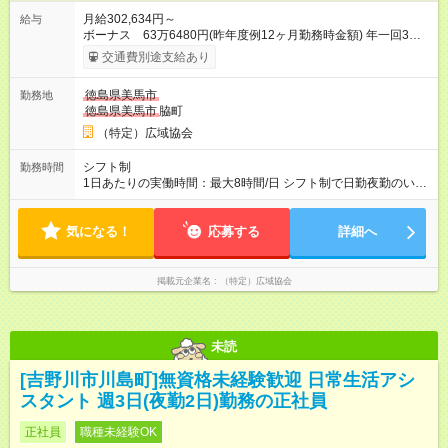
月給302,634円～
給与
ボーナス 63万6480円(昨年度例12ヶ月勤務時金額) 年一回3月
末日 支給 月給×12ヶ月+賞与=年収 ・昇給あり ・賃金は月末締
交通費別途支給あり
切、翌月25日支払い 【試用期間】試用期間あり 試用期間の長
さ：4ヶ月 ※ 雇用形態と給与に、本採用時と異なる部分がありま
徳島県美馬市
勤務地
す。 雇用形態：本採用時と同じです。 給与：月給 292,400円以
徳島県美馬市
脇町
上
（特定）広域協会
シフト制
勤務時間
1日あたりの実働時間：最大8時間/日 シフト制で日勤夜勤のいず
れにも入っていただきます 週3日勤務 (週に夜勤1回) 就業時間
日勤8:00-18:00(実働8時間+待機休憩2時間) 夜勤18:00-翌
気になる！
応募する
8:00(実働8時間+待機休憩6時間) ※適宜勤務時間の変動あ
詳細へ
掲載元企業名
（特定）広域協会
未読
[吉野川市川島町]無資格未経験歓迎 日常生活アシ
スタント 週3日(夜勤2日)勤務の正社員
正社員
職種未経験OK