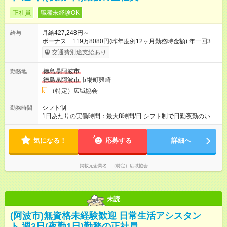
正社員
職種未経験OK
月給427,248円～
給与
ボーナス 119万8080円(昨年度例12ヶ月勤務時金額) 年一回3月
末日 支給 月給×12ヶ月+賞与=年収 ・昇給あり ・賃金は月末締
交通費別途支給あり
切、翌月25日支払い 【試用期間】試用期間あり 試用期間の長
さ：4ヶ月 ※ 雇用形態と給与に、本採用時と異なる部分がありま
徳島県阿波市
勤務地
す。 雇用形態：本採用時と同じです。 給与：月給 412,800円以
徳島県阿波市
市場町興崎
上
（特定）広域協会
シフト制
勤務時間
1日あたりの実働時間：最大8時間/日 シフト制で日勤夜勤のいず
れにも入っていただきます 週4日勤務 (週に夜勤2回) 就業時間
日勤8:00-18:00(実働8時間+待機休憩2時間) 夜勤18:00-翌
気になる！
応募する
8:00(実働8時間+待機休憩6時間) ※適宜勤務時間の変動あ
詳細へ
掲載元企業名
（特定）広域協会
未読
(阿波市)無資格未経験歓迎 日常生活アシスタン
ト 週3日(夜勤1日)勤務の正社員