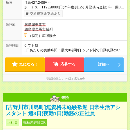
月給427,248円～
給与
ボーナス 119万8080円(昨年度例12ヶ月勤務時金額) 年一回3月
末日 支給 月給×12ヶ月+賞与=年収 ・昇給あり ・賃金は月末締
交通費別途支給あり
切、翌月25日支払い 【試用期間】試用期間あり 試用期間の長
さ：4ヶ月 ※ 雇用形態と給与に、本採用時と異なる部分がありま
徳島県美馬市
勤務地
す。 雇用形態：本採用時と同じです。 給与：月給 412,800円以
徳島県美馬市
脇町
上
（特定）広域協会
シフト制
勤務時間
1日あたりの実働時間：最大8時間/日 シフト制で日勤夜勤のいず
れにも入っていただきます 週4日勤務 (週に夜勤2回) 就業時間
日勤8:00-18:00(実働8時間+待機休憩2時間) 夜勤18:00-翌
気になる！
応募する
8:00(実働8時間+待機休憩6時間) ※適宜勤務時間の変動あ
詳細へ
掲載元企業名
（特定）広域協会
未読
[吉野川市川島町]無資格未経験歓迎 日常生活アシ
スタント 週3日(夜勤1日)勤務の正社員
正社員
職種未経験OK