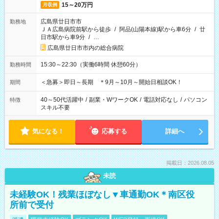
15～20万円
月収例
広島県廿日市市
勤務地
ＪＡ広島病院前駅から徒歩
/
阿品(山陽本線)駅から車6分
/
廿
日市駅から車9分
/
…
広島県廿日市市内の総合病院
15:30～22:30（実働6時間 休憩60分）
勤務時間
＜急募＞即日～長期 ＊9月～10月～開始日相談OK！
期間
40～50代活躍中
/
副業・WワークOK
/
電話対応なし
/
パソコン
特徴
スキル不要
気になる！
応募する
詳細へ
掲載日：2026.08.05
未読
未経験OK！残業ほぼなし▼車通勤OK＊南区役
所前で受付