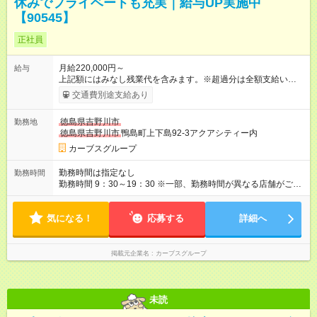
休みでプライベートも充実｜給与UP実施中
【90545】
正社員
月給220,000円～
給与
上記額にはみなし残業代を含みます。※超過分は全額支給いたし
ます。 みなし残業代 15,000円／月 みなし残業時間 10時間／月
交通費別途支給あり
【試用期間】試用期間あり 試用期間の長さ：6ヶ月 ※ 雇用形態
と給与に、本採用時と異なる部分があります。 雇用形態：本採
徳島県吉野川市
勤務地
用時と同じです。 給与：月給 200,000円以上 上記額にはみなし
徳島県吉野川市
鴨島町上下島92-3アクアシティー内
残業代を含みます。※超過分は全額支給いたします。 みなし残
業代 15,000円／月 みなし残業時間 10時間／月
カーブスグループ
勤務時間は指定なし
勤務時間
勤務時間 9：30～19：30 ※一部、勤務時間が異なる店舗がござ
います。 ＜営業時間＞ 平日／10：00～13：00、15：00～19：
00 土曜／10：00～13：00 （全店舗閉店時間は19時です。早朝
気になる！
深夜シフトはありません）
応募する
詳細へ
掲載元企業名
カーブスグループ
未読