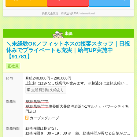
用形態：本採用時と同じです。 給与：月給 215,000
円 ～ 215,000円
掲載元企業名
株式会社LAVA International
未読
＼未経験OK／フィットネスの接客スタッフ｜日祝
休みでプライベートも充実｜給与UP実施中
【91781】
正社員
月給240,000円～290,000円
給与
上記額にはみなし残業代を含みます。※超過分は全額支給いたし
ます。 みなし残業代 29,000円／月 みなし残業時間 19時間／月
交通費別途支給あり
【試用期間】試用期間あり 試用期間の長さ：6ヶ月 ※ 雇用形態
と給与に、本採用時と異なる部分があります。 雇用形態：本採
徳島県鳴門市
勤務地
用時と同じです。 給与：月給 215,000円以上 上記額にはみなし
徳島県鳴門市
撫養町大桑島濘岩浜4-1マルナカ パワーシティ鳴
残業代を含みます。※超過分は全額支給いたします。 みなし残
門店1F
業代 26,000円／月 みなし残業時間 19時間／月
カーブスグループ
勤務時間は指定なし
勤務時間
勤務時間 9：30～19：30 ※一部、勤務時間が異なる店舗がござ