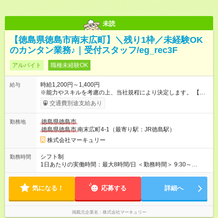
未読
【徳島県徳島市南末広町】＼残り1枠／未経験OK
のカンタン業務♪｜受付スタッフ/eg_rec3F
アルバイト
職種未経験OK
時給1,200円～1,400円
給与
※能力やスキルを考慮の上、当社規程により決定します。 【試
用期間】試用期間あり 試用期間の長さ：3ヶ月 雇用形態、給与
交通費別途支給あり
は本採用時と同じです。
徳島県徳島市
勤務地
徳島県徳島市
南末広町4-1（最寄り駅：JR徳島駅）
株式会社マーキュリー
シフト制
勤務時間
1日あたりの実働時間：最大8時間/日 ＜勤務時間＞ 9:30～
21:30（実働8時間／休憩1時間） ＜シフト例＞ ・早番：9:30～
18:30 ・遅番：12:30～21:30 ●残業ほぼなし！プライベートとの
気になる！
両立もラクラク♪
応募する
詳細へ
掲載元企業名
株式会社マーキュリー