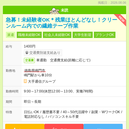
掲載日：2026.08.06
未読
NEW
急募！未経験者OK＊残業ほとんどなし！クリー
ンルーム内での繊維テープ作業
派遣
職種未経験OK
社会人未経験OK
大学生歓迎
ブランクOK
1400円
給与
交通費別途支給あり
車通勤 交通費支給(距離に応じて)
交通費
徳島県鳴門市
勤務地
鳴門駅から車10分
大手通信グループ
9:00～17:00(休憩12:00～13:00、実働7時間)
勤務時間
即日～長期
期間
日払いOK
/
履歴書不要
/
40～50代活躍中
/
副業・WワークOK
/
特徴
電話対応なし
/
パソコンスキル不要