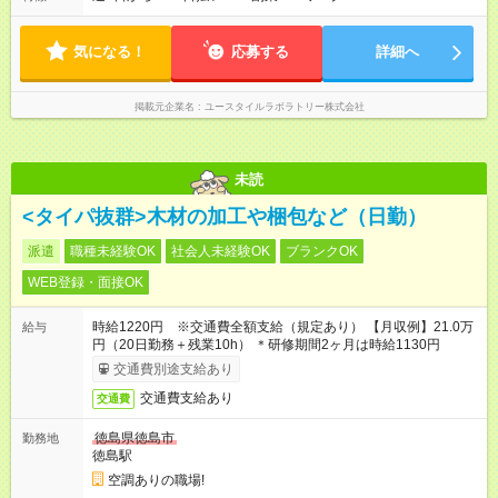
週同じ曜日での勤務となります）
気になる！
応募する
詳細へ
掲載元企業名
ユースタイルラボラトリー株式会社
未読
<タイパ抜群>木材の加工や梱包など（日勤）
派遣
職種未経験OK
社会人未経験OK
ブランクOK
WEB登録・面接OK
時給1220円 ※交通費全額支給（規定あり） 【月収例】21.0万
給与
円（20日勤務＋残業10h） ＊研修期間2ヶ月は時給1130円
交通費別途支給あり
交通費支給あり
交通費
徳島県徳島市
勤務地
徳島駅
空調ありの職場!