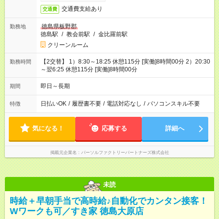
交通費支給あり
交通費
徳島県板野郡
勤務地
徳島駅
/
教会前駅
/
金比羅前駅
クリーンルーム
【2交替】 1）8:30～18:25 休憩115分 [実働]8時間00分 2）20:30
勤務時間
～翌6:25 休憩115分 [実働]8時間00分
即日～長期
期間
日払いOK
/
履歴書不要
/
電話対応なし
/
パソコンスキル不要
特徴
気になる！
応募する
詳細へ
掲載元企業名
パーソルファクトリーパートナーズ株式会社
未読
時給＋早朝手当で高時給♪自動化でカンタン接客！
Wワークも可／すき家 徳島大原店