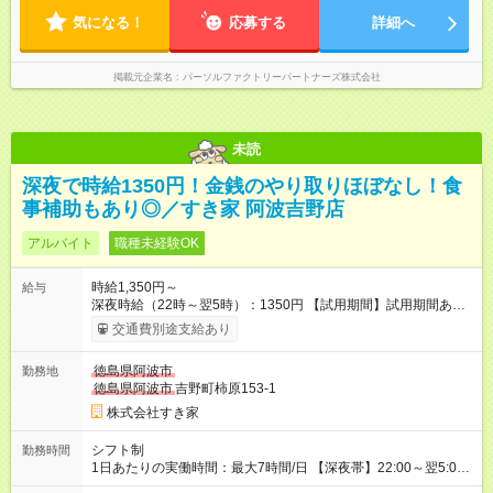
気になる！
応募する
詳細へ
掲載元企業名
パーソルファクトリーパートナーズ株式会社
未読
深夜で時給1350円！金銭のやり取りほぼなし！食
事補助もあり◎／すき家 阿波吉野店
アルバイト
職種未経験OK
時給1,350円～
給与
深夜時給（22時～翌5時）：1350円 【試用期間】試用期間あり
試用期間の長さ：1ヶ月 雇用形態、給与は本採用時と同じです。
交通費別途支給あり
試用期間の実態は30日（※条件変更なし）ですが、切り上げで
一ヶ月とさせていただきます。 研修制度あり：15時間(研修中も
徳島県阿波市
勤務地
同時給）
徳島県阿波市
吉野町柿原153-1
株式会社すき家
シフト制
勤務時間
1日あたりの実働時間：最大7時間/日 【深夜帯】22:00～翌5:00
週2日～・1日2h～OK◎ ※22:00から翌5:00までは18歳以上の方