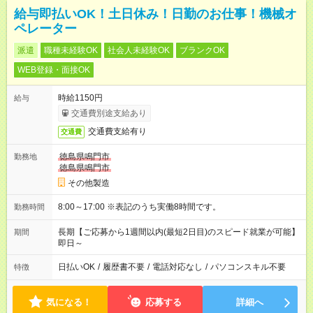
給与即払いOK！土日休み！日勤のお仕事！機械オ
ペレーター
派遣
職種未経験OK
社会人未経験OK
ブランクOK
WEB登録・面接OK
時給1150円
給与
交通費別途支給あり
交通費支給有り
交通費
徳島県鳴門市
勤務地
徳島県鳴門市
その他製造
8:00～17:00 ※表記のうち実働8時間です。
勤務時間
長期【ご応募から1週間以内(最短2日目)のスピード就業が可能】
期間
即日～
日払いOK
/
履歴書不要
/
電話対応なし
/
パソコンスキル不要
特徴
気になる！
応募する
詳細へ