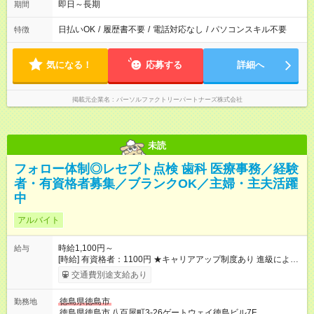
即日～長期
期間
日払いOK
/
履歴書不要
/
電話対応なし
/
パソコンスキル不要
特徴
気になる！
応募する
詳細へ
掲載元企業名
パーソルファクトリーパートナーズ株式会社
未読
フォロー体制◎レセプト点検 歯科 医療事務／経験
者・有資格者募集／ブランクOK／主婦・主夫活躍
中
アルバイト
時給1,100円～
給与
[時給] 有資格者：1100円 ★キャリアアップ制度あり 進級により
給与がアップします！ 【試用期間】試用期間あり 試用期間の長
交通費別途支給あり
さ：3ヶ月 雇用形態、給与は本採用時と同じです。
徳島県徳島市
勤務地
徳島県徳島市
八百屋町3-26ゲートウェイ徳島ビル7F