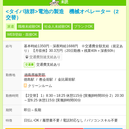
未読
<タイパ抜群>電池の製造 機械オペレーター（2
交替）
派遣
職種未経験OK
社会人未経験OK
ブランクOK
WEB登録・面接OK
基本時給1350円・深夜時給1688円 ※交通費全額支給（規定あ
給与
り） 【月収例】30.3万円（20日勤務＋残業40h＋深夜60h）
交通費別途支給あり
交通費支給あり
交通費
徳島県板野郡
勤務地
徳島駅
/
教会前駅
/
金比羅前駅
クリーンルーム
【2交替】 1）8:30～18:25 休憩115分 [実働]8時間00分 2）20:30
勤務時間
～翌6:25 休憩115分 [実働]8時間00分
即日～長期
期間
日払いOK
/
履歴書不要
/
電話対応なし
/
パソコンスキル不要
特徴