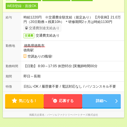
WEB登録・面接OK
時給1220円 ※交通費全額支給（規定あり） 【月収例】21.0万
給与
円（20日勤務＋残業10h） ＊研修期間2ヶ月は時給1130円
交通費別途支給あり
交通費支給あり
交通費
徳島県徳島市
勤務地
徳島駅
空調ありの職場!
【日勤】 8:00～17:05 休憩65分 [実働]8時間00分
勤務時間
即日～長期
期間
日払いOK
/
履歴書不要
/
電話対応なし
/
パソコンスキル不要
特徴
気になる！
応募する
詳細へ
掲載元企業名
パーソルファクトリーパートナーズ株式会社