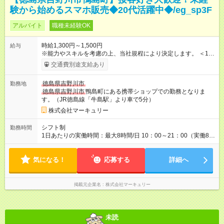
験から始めるスマホ販売◆20代活躍中◆/eg_sp3F
アルバイト
職種未経験OK
時給1,300円～1,500円
給与
※能力やスキルを考慮の上、当社規程により決定します。 ＜1人
ひとりの成長・頑張りを評価＞ 毎年半期ごとに評価制度を実施
交通費別途支給あり
し、ビジネスマナーやコンプライアンスなどの項目ごとに目標
を設定しています。多くの社員が目標を達成した上で、ベース
徳島県吉野川市
勤務地
アップも叶えています。 1人ひとりの成長や頑張りに対してもし
徳島県吉野川市
鴨島町にある携帯ショップでの勤務となりま
っかり還元をしていく制度が確立しています！ 【試用期間】試
す。（JR徳島線「牛島駅」より車で5分）
用期間なし
株式会社マーキュリー
シフト制
勤務時間
1日あたりの実働時間：最大8時間/日 10：00～21：00（実働8時
間／休憩1時間） ＜シフト例＞ 10：00～19：00 12：00～21：
00 ■週5日勤務となります。 ■残業ほぼなし！ ■プライベートと
気になる！
の両立も叶います！
応募する
詳細へ
掲載元企業名
株式会社マーキュリー
未読