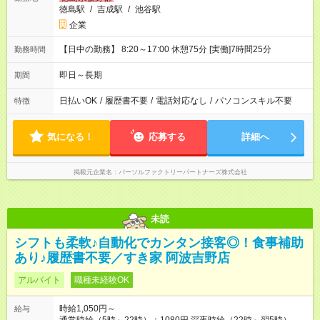
徳島駅
/
吉成駅
/
池谷駅
企業
【日中の勤務】 8:20～17:00 休憩75分 [実働]7時間25分
勤務時間
即日～長期
期間
日払いOK
/
履歴書不要
/
電話対応なし
/
パソコンスキル不要
特徴
気になる！
応募する
詳細へ
掲載元企業名
パーソルファクトリーパートナーズ株式会社
未読
シフトも柔軟♪自動化でカンタン接客◎！食事補助
あり♪履歴書不要／すき家 阿波吉野店
アルバイト
職種未経験OK
時給1,050円～
給与