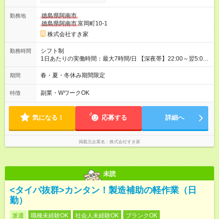
試用期間の実態は30日（※条件変更なし）ですが、切り上げで
一ヶ月とさせていただきます。 研修制度あり：15時間(研修中も
徳島県阿南市
勤務地
同時給）
徳島県阿南市
富岡町10-1
株式会社すき家
シフト制
勤務時間
1日あたりの実働時間：最大7時間/日 【深夜帯】22:00～翌5:00
週2日～・1日2h～OK◎ ※22:00から翌5:00までは18歳以上の方
のみ勤務可能です（18歳未満の深夜業務禁止のため） ★深夜で
春・夏・冬休み期間限定
期間
も安心して働けます★ すき家では、ワンオペを禁止していま
す。 必ず、2名以上での勤務を行いますので、安心して働けま
副業・WワークOK
特徴
す。
気になる！
応募する
詳細へ
掲載元企業名
株式会社すき家
未読
<タイパ抜群>カンタン！製造補助の軽作業（日
勤）
派遣
職種未経験OK
社会人未経験OK
ブランクOK