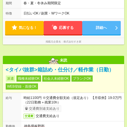
のみ勤務可能です（18歳未満の深夜業務禁止のため） ★深夜で
春・夏・冬休み期間限定
期間
も安心して働けます★ すき家では、ワンオペを禁止していま
す。 必ず、2名以上での勤務を行いますので、安心して働けま
日払いOK / 副業・WワークOK
特徴
す。
気になる！
応募する
詳細へ
掲載元企業名
株式会社すき家
未読
<タイパ抜群>箱詰め・仕分け／軽作業（日勤）
派遣
職種未経験OK
社会人未経験OK
ブランクOK
WEB登録・面接OK
時給1100円 ※交通費全額支給（規定あり） 【月収例】19.0万円
給与
（22日勤務＋残業10h）
交通費別途支給あり
交通費支給あり
交通費
徳島県板野郡
勤務地