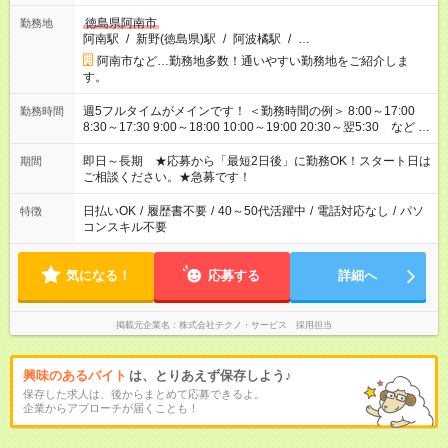
徳島県阿南市
勤務地
阿南駅
/
新野(徳島県)駅
/
阿波橘駅
/
…
阿南市など…勤務地多数！通いやすい勤務地をご紹介しま
す。
週5フルタイムがメインです！ ＜勤務時間の例＞ 8:00～17:00
勤務時間
8:30～17:30 9:00～18:00 10:00～19:00 20:30～翌5:30 など ★
その他にも勤務時間多数！ 日勤のみ、残業なし、交替制など
ご希望を教えてください！
即日～長期 ★応募から「最短2日後」に勤務OK！スタート日は
期間
ご相談ください。★急募です！
日払いOK
/
履歴書不要
/
40～50代活躍中
/
電話対応なし
/
パソ
特徴
コンスキル不要
気になる！
応募する
詳細へ
掲載元企業名
株式会社テクノ・サービス 採用担当
興味のあるバイト
は、とりあえず保存しよう♪
保存した求人は、後からまとめて応募できるよ。
企業からアプローチが届くことも！