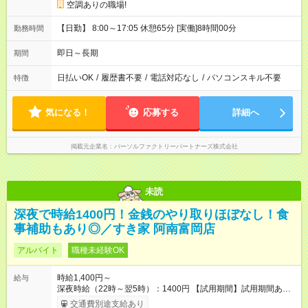
空調ありの職場!
【日勤】 8:00～17:05 休憩65分 [実働]8時間00分
勤務時間
即日～長期
期間
日払いOK
/
履歴書不要
/
電話対応なし
/
パソコンスキル不要
特徴
気になる！
応募する
詳細へ
掲載元企業名
パーソルファクトリーパートナーズ株式会社
未読
深夜で時給1400円！金銭のやり取りほぼなし！食
事補助もあり◎／すき家 阿南富岡店
アルバイト
職種未経験OK
時給1,400円～
給与
深夜時給（22時～翌5時）：1400円 【試用期間】試用期間あり
試用期間の長さ：1ヶ月 雇用形態、給与は本採用時と同じです。
交通費別途支給あり