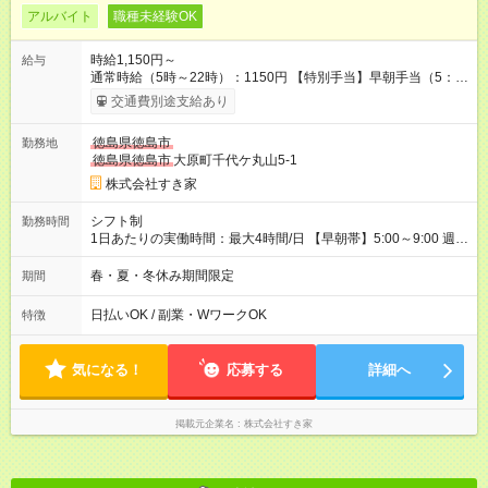
アルバイト
職種未経験OK
時給1,150円～
給与
通常時給（5時～22時）：1150円 【特別手当】早朝手当（5：
00-9：00）時給+150円 【試用期間】試用期間あり 試用期間の
交通費別途支給あり
長さ：1ヶ月 雇用形態、給与は本採用時と同じです。 試用期間
の実態は30日（※条件変更なし）ですが、切り上げで一ヶ月と
徳島県徳島市
勤務地
させていただきます。 研修制度あり：15時間(研修中も同時給）
徳島県徳島市
大原町千代ケ丸山5-1
株式会社すき家
シフト制
勤務時間
1日あたりの実働時間：最大4時間/日 【早朝帯】5:00～9:00 週2
日～・1日2h～OK◎ 勤務時間や曜日はご相談ください。
春・夏・冬休み期間限定
期間
日払いOK / 副業・WワークOK
特徴
気になる！
応募する
詳細へ
掲載元企業名
株式会社すき家