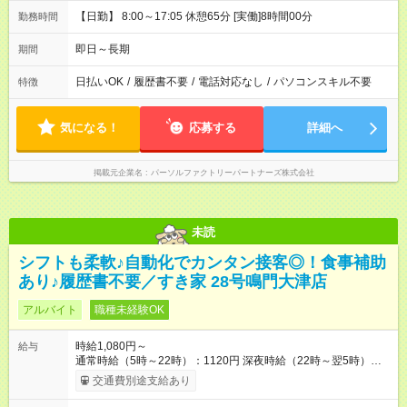
【日勤】 8:00～17:05 休憩65分 [実働]8時間00分
勤務時間
即日～長期
期間
日払いOK
/
履歴書不要
/
電話対応なし
/
パソコンスキル不要
特徴
気になる！
応募する
詳細へ
掲載元企業名
パーソルファクトリーパートナーズ株式会社
未読
シフトも柔軟♪自動化でカンタン接客◎！食事補助
あり♪履歴書不要／すき家 28号鳴門大津店
アルバイト
職種未経験OK
時給1,080円～
給与
通常時給（5時～22時）：1120円 深夜時給（22時～翌5時）：
1400円 高校生時給：1080円 【特別手当】早朝手当（5：00-9：
交通費別途支給あり
00）時給+150円 【試用期間】試用期間あり 試用期間の長さ：1
ヶ月 雇用形態、給与は本採用時と同じです。 試用期間の実態は