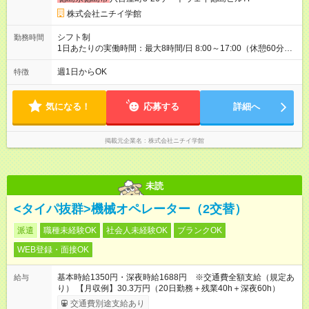
株式会社ニチイ学館
シフト制
勤務時間
1日あたりの実働時間：最大8時間/日 8:00～17:00（休憩60分）
9:00～12:30 9:00～16:00（休憩60分） 9:00～18:00（休憩60
分） 8:30～17:30（休憩60分） 9:00～12:00 9:00～17:00（休憩
週1日からOK
特徴
60分） ※毎月25日～次月10日までの間で3日～10日勤務 ※勤務
日数・時間相談可
気になる！
応募する
詳細へ
掲載元企業名
株式会社ニチイ学館
未読
<タイパ抜群>機械オペレーター（2交替）
派遣
職種未経験OK
社会人未経験OK
ブランクOK
WEB登録・面接OK
基本時給1350円・深夜時給1688円 ※交通費全額支給（規定あ
給与
り） 【月収例】30.3万円（20日勤務＋残業40h＋深夜60h）
交通費別途支給あり