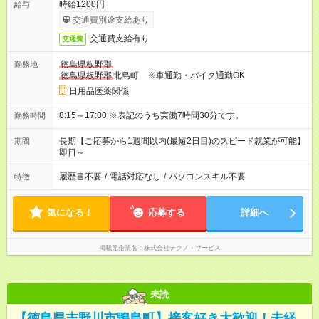
時給1200円
給与
交通費別途支給あり
交通費支給有り
交通費
徳島県板野郡
勤務地
徳島県板野郡
北島町 ※車通勤・バイク通勤OK
日用品医薬関係
8:15～17:00 ※表記のうち実働7時間30分です。
勤務時間
長期【ご応募から1週間以内(最短2日目)のスピード就業が可能】
期間
即日～
履歴書不要
/
電話対応なし
/
パソコンスキル不要
特徴
気になる！
応募する
詳細へ
掲載元企業名
株式会社テクノ・サービス
未読
【徳島県吉野川市鴨島町】接客好き大歓迎！未経