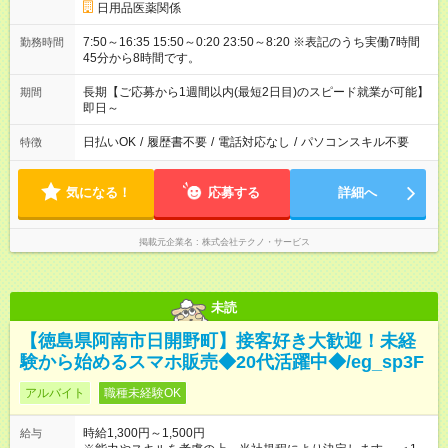
日用品医薬関係
7:50～16:35 15:50～0:20 23:50～8:20 ※表記のうち実働7時間
勤務時間
45分から8時間です。
長期【ご応募から1週間以内(最短2日目)のスピード就業が可能】
期間
即日～
日払いOK
/
履歴書不要
/
電話対応なし
/
パソコンスキル不要
特徴
気になる！
応募する
詳細へ
掲載元企業名
株式会社テクノ・サービス
未読
【徳島県阿南市日開野町】接客好き大歓迎！未経
験から始めるスマホ販売◆20代活躍中◆/eg_sp3F
アルバイト
職種未経験OK
時給1,300円～1,500円
給与