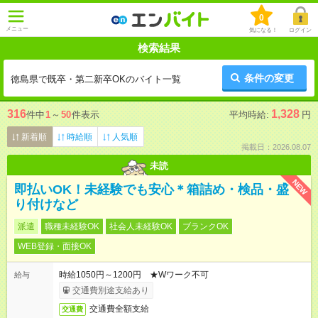
0
メニュー
気になる！
ログイン
検索結果
条件の変更
徳島県で既卒・第二新卒OKのバイト一覧
316
1,328
件中
1
～
50
件表示
平均時給:
円
新着順
時給順
人気順
掲載日：2026.08.07
未読
NEW
即払いOK！未経験でも安心＊箱詰め・検品・盛
り付けなど
派遣
職種未経験OK
社会人未経験OK
ブランクOK
WEB登録・面接OK
時給1050円～1200円 ★Wワーク不可
給与
交通費別途支給あり
交通費全額支給
交通費