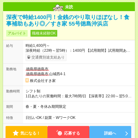
未読
深夜で時給1400円！金銭のやり取りほぼなし！食
事補助もあり◎／すき家 55号徳島沖浜店
アルバイト
職種未経験OK
時給1,400円～
給与
深夜時給（22時～翌5時）：1400円 【試用期間】試用期間あり
試用期間の長さ：1ヶ月 雇用形態、給与は本採用時と同じです。
交通費別途支給あり
試用期間の実態は30日（※条件変更なし）ですが、切り上げで
一ヶ月とさせていただきます。 研修制度あり：15時間(研修中も
徳島県徳島市
勤務地
同時給）
徳島県徳島市
山城西4-1
株式会社すき家
シフト制
勤務時間
1日あたりの実働時間：最大7時間/日 【深夜帯】22:00～翌5:00
週2日～・1日2h～OK◎ ※22:00から翌5:00までは18歳以上の方
のみ勤務可能です（18歳未満の深夜業務禁止のため） ★深夜で
春・夏・冬休み期間限定
期間
も安心して働けます★ すき家では、ワンオペを禁止していま
す。 必ず、2名以上での勤務を行いますので、安心して働けま
日払いOK / 副業・WワークOK
特徴
す。
気になる！
応募する
詳細へ