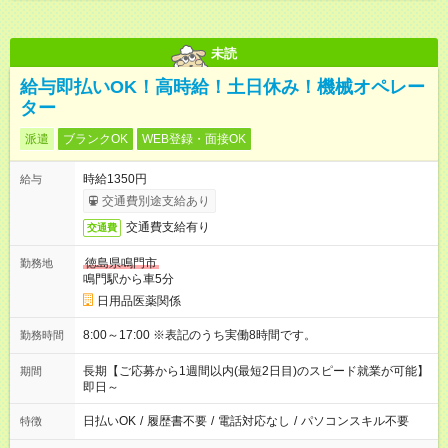
未読
給与即払いOK！高時給！土日休み！機械オペレー
ター
派遣
ブランクOK
WEB登録・面接OK
時給1350円
給与
交通費別途支給あり
交通費支給有り
交通費
徳島県鳴門市
勤務地
鳴門駅から車5分
日用品医薬関係
8:00～17:00 ※表記のうち実働8時間です。
勤務時間
長期【ご応募から1週間以内(最短2日目)のスピード就業が可能】
期間
即日～
日払いOK
/
履歴書不要
/
電話対応なし
/
パソコンスキル不要
特徴