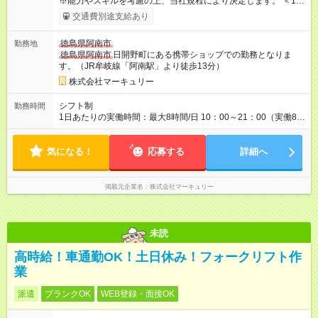
※能力やスキルを考慮の上、当社規程により決定します。 ＜1人
ひとりの成長・頑張りを評価＞ 毎年半期ごとに評価制度を実施
交通費別途支給あり
し、ビジネスマナーやコンプライアンスなどの項目ごとに目標
を設定しています。多くの社員が目標を達成した上で、ベース
徳島県阿南市
勤務地
アップも叶えています。 1人ひとりの成長や頑張りに対してもし
徳島県阿南市
日開野町にある携帯ショップでの勤務となりま
っかり還元をしていく制度が確立しています！ 【試用期間】試
す。（JR牟岐線「阿南駅」より徒歩13分）
用期間なし
株式会社マーキュリー
シフト制
勤務時間
1日あたりの実働時間：最大8時間/日 10：00～21：00（実働8時
間／休憩1時間） ＜シフト例＞ 10：00～19：00 12：00～21：
00 ■週5日勤務となります。 ■残業ほぼなし！ ■プライベートと
気になる！
の両立も叶います！
応募する
詳細へ
掲載元企業名
株式会社マーキュリー
未読
高時給！車通勤OK！土日休み！フォークリフト作
業
派遣
ブランクOK
WEB登録・面接OK