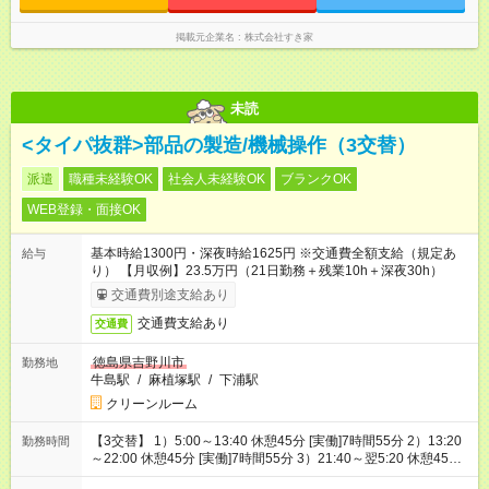
掲載元企業名
株式会社すき家
未読
<タイパ抜群>部品の製造/機械操作（3交替）
派遣
職種未経験OK
社会人未経験OK
ブランクOK
WEB登録・面接OK
基本時給1300円・深夜時給1625円 ※交通費全額支給（規定あ
給与
り） 【月収例】23.5万円（21日勤務＋残業10h＋深夜30h）
交通費別途支給あり
交通費支給あり
交通費
徳島県吉野川市
勤務地
牛島駅
/
麻植塚駅
/
下浦駅
クリーンルーム
【3交替】 1）5:00～13:40 休憩45分 [実働]7時間55分 2）13:20
勤務時間
～22:00 休憩45分 [実働]7時間55分 3）21:40～翌5:20 休憩45
分 [実働]6時間55分