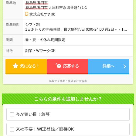
徳島県鳴門市
勤務地
30日（※条件変更なし）ですが、切り上げで一ヶ月とさせてい
徳島県鳴門市
大津町吉永四番越471-1
ただきます。 研修制度あり：15時間(研修中も同時給）
株式会社すき家
シフト制
勤務時間
1日あたりの実働時間：最大8時間/日 0:00-24:00 週2日～・1日
2h～OK ＜シフト例＞ 〇朝帯 5:00-9:00 〇昼帯 9:00-14:00 〇午
後帯 14:00-18:00 〇夜帯 18:00-22:00 〇深夜帯 22:00-翌5:00 基
春・夏・冬休み期間限定
期間
本は固定シフトですが家庭の都合などイレギュラーには対応し
ます♪
副業・WワークOK
特徴
気になる！
応募する
詳細へ
掲載元企業名
株式会社すき家
こちらの条件も追加しませんか？
今が狙い目！急募
来社不要！WEB登録／面接OK