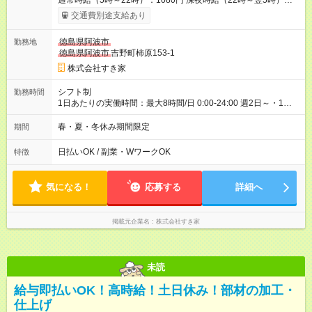
通常時給（5時～22時）：1080円 深夜時給（22時～翌5時）：
1350円 高校生時給：1050円 【特別手当】早朝手当（5：00-9：
交通費別途支給あり
00）時給+150円 【試用期間】試用期間あり 試用期間の長さ：1
ヶ月 雇用形態、給与は本採用時と同じです。 試用期間の実態は
徳島県阿波市
勤務地
30日（※条件変更なし）ですが、切り上げで一ヶ月とさせてい
徳島県阿波市
吉野町柿原153-1
ただきます。 研修制度あり：15時間(研修中も同時給）
株式会社すき家
シフト制
勤務時間
1日あたりの実働時間：最大8時間/日 0:00-24:00 週2日～・1日
2h～OK ＜シフト例＞ 〇朝帯 5:00-9:00 〇昼帯 9:00-14:00 〇午
後帯 14:00-18:00 〇夜帯 18:00-22:00 〇深夜帯 22:00-翌5:00 基
春・夏・冬休み期間限定
期間
本は固定シフトですが家庭の都合などイレギュラーには対応し
ます♪
日払いOK / 副業・WワークOK
特徴
気になる！
応募する
詳細へ
掲載元企業名
株式会社すき家
未読
給与即払いOK！高時給！土日休み！部材の加工・
仕上げ