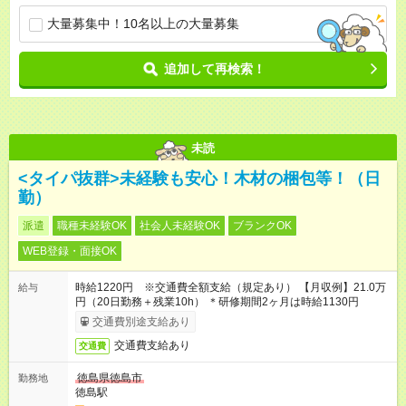
大量募集中！10名以上の大量募集
追加して再検索！
未読
<タイパ抜群>未経験も安心！木材の梱包等！（日
勤）
派遣
職種未経験OK
社会人未経験OK
ブランクOK
WEB登録・面接OK
時給1220円 ※交通費全額支給（規定あり） 【月収例】21.0万
給与
円（20日勤務＋残業10h） ＊研修期間2ヶ月は時給1130円
交通費別途支給あり
交通費支給あり
交通費
徳島県徳島市
勤務地
徳島駅