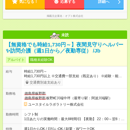
気になる！
応募する
詳細へ
掲載元企業名
オプト株式会社
未読
【無資格でも時給1,730円～】夜間見守りヘルパー
✨訪問介護（週1日から／夜勤専従） /Jb
アルバイト
職種未経験OK
時給1,730円～
給与
時給1,730円以上 ※交通費一部支給（既定あり） ※経験・能力を
考慮して決定します 【収入例】 週1回勤務の場合：1,730円×8時
交通費別途支給あり
間×4回=5万5,360円 週3回勤務の場合：1,730円×8時間×12回
=16万6,080円 【試用期間】試用期間あり 試用期間の長さ：2ヶ
徳島県板野郡
勤務地
月 ※ 雇用形態と給与に、本採用時と異なる部分があります。 雇
徳島県板野郡
板野町川端中坪（最寄り駅：阿波川端駅）
用形態：本採用時と同じです。 給与：時給 1,480円以上
ユースタイルラボラトリー株式会社
シフト制
勤務時間
1日あたりの実働時間：最大8時間/日 【夜勤】 22：00～翌8：
00 ※週1日～OK ／ 夜勤専従 ※上記の時間内で8時間勤務（休憩
1時間）ご利用者様により、時間は異なります。 ※曜日固定（毎
週1日からOK / 日払いOK / 副業・WワークOK
特徴