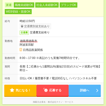
派遣
職種未経験OK
社会人未経験OK
ブランクOK
WEB登録・面接OK
時給1150円
給与
交通費別途支給あり
交通費支給有り
交通費
徳島県徳島市
勤務地
阿波富田駅
日用品医薬関係
8:00～17:00 ※表記のうち実働7時間55分です。
勤務時間
長期【ご応募から1週間以内(最短2日目)のスピード就業が可能】
期間
即日～
日払いOK
/
履歴書不要
/
電話対応なし
/
パソコンスキル不要
特徴
気になる！
応募する
詳細へ
掲載元企業名
株式会社テクノ・サービス