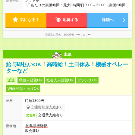
シフト制
勤務時間
1日あたりの実働時間：最大8時間/日 7:00～22:00（実働8時間／
休憩1時間） ■シフト例 7:00～16:00 10:00～19:00 13:00～
22:00 ■週5勤務となります。 ■車通勤OK ■希望休あり
気になる！
応募する
詳細へ
掲載元企業名
株式会社マーキュリー
未読
給与即払いOK！高時給！土日休み！機械オペレー
ターなど
派遣
職種未経験OK
社会人未経験OK
ブランクOK
WEB登録・面接OK
時給1300円
給与
交通費別途支給あり
交通費支給有り
交通費
徳島県板野郡
勤務地
教会前駅