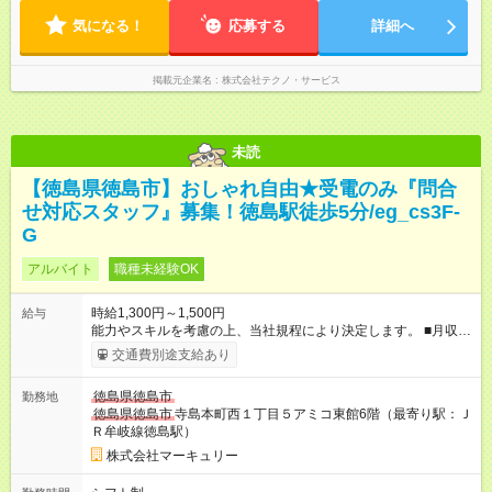
気になる！
応募する
詳細へ
掲載元企業名
株式会社テクノ・サービス
未読
【徳島県徳島市】おしゃれ自由★受電のみ『問合
せ対応スタッフ』募集！徳島駅徒歩5分/eg_cs3F-
G
アルバイト
職種未経験OK
時給1,300円～1,500円
給与
能力やスキルを考慮の上、当社規程により決定します。 ■月収例
（22日勤務の場合） 時給1,300円×1日8時間＝228,800円 【試
交通費別途支給あり
用期間】試用期間あり 試用期間の長さ：3ヶ月 雇用形態、給与
は本採用時と同じです。
徳島県徳島市
勤務地
徳島県徳島市
寺島本町西１丁目５アミコ東館6階（最寄り駅：Ｊ
Ｒ牟岐線徳島駅）
株式会社マーキュリー