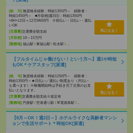
[給 与]
無資格未経験：時給1350円～ 経験者：
時給1450円～ ■月収例(週3日)：時給1350円
×8H×12日＝12万9600円 ※前払い・日払い・週払
いOK
気になる！
[交通費]
交通費全額支給
[月収例]
10～15万円
[勤務地]
福山駅
/
東福山駅
/
松永駅
/
…
【フルタイムじゃ働けない！という方へ】週1や時短
もOK＊ケアスタッフ[派遣]
[給 与]
無資格未経験：時給1250円～ 経験者：
時給1350円～★日払い／週払い制度あり（月払い
も選べます）※稼働開始時は手続き完了次第のお支
払いとなります。
気になる！
[交通費]
交通費全額支給※規定有
[勤務地]
円座駅
/
空港通り駅
/
琴電屋島駅
/
…
【8月～OK！週2日～】ホテルライクな高齢者マンシ
ョンで生活サポート＊時短OK[派遣]