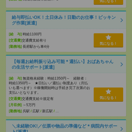
気になる！
給与即払いOK！土日休み！日勤のお仕事！ピッキン
グ作業[派遣]
[給 与]
時給1100円
[交通費]
交通費支給有り
気になる！
[勤務地]
長府駅から車4分
【毎週お給料振り込み可能＊週払い】おばあちゃん
の生活サポート[派遣]
[給 与]
無資格未経験：時給1350円～ 経験者：
時給1350円～ ★日払い／週払い制度あり（月払
いも選べます）※稼働開始時は手続き完了次第のお
支払いとなります。
気になる！
[交通費]
交通費支給※規定有
[月収例]
～5万円
[勤務地]
呉駅
/
広駅
/
新広駅
/
…
＼未経験OK!／伝票や物品の準備など＊病院内サポー
ト[派遣]