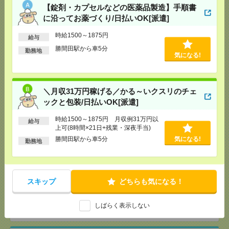
【錠剤・カプセルなどの医薬品製造】手順書
[給 与]
時給1500～1875円 月収例31万円以上可
に沿ってお薬づくり/日払いOK[派遣]
(8時間×21日+残業・深夜手当)
[交通費]
交通費規定内支給
気になる！
時給1500～1875円
給与
[勤務地]
勝間田駅から車5分
勝間田駅から車5分
勤務地
気になる!
【単発】呉市広／8／8・9・22・23日＊自動車ディー
ラーでの受付・1日でもＯＫ[派遣]
＼月収31万円稼げる／かる～いクスリのチェ
[給 与]
時給1300円 ・日額：9,100円（時給1,300
ックと包装/日払いOK[派遣]
円×7時間）
[交通費]
・自転車通勤可 ・車通勤可(駐車場無料)
時給1500～1875円 月収例31万円以
気になる！
給与
上可(8時間×21日+残業・深夜手当)
[勤務地]
広駅から徒歩9分
勝間田駅から車5分
気になる!
勤務地
無資格未経験WワークOK！NPO法人スタッフ日常生
活アシスタント 日勤募集（広島県広島市佐伯区坪
井）[アルバイト]
スキップ
どちらも気になる！
[給 与]
時給2,000円～2,000円
[勤務地]
広島県広島市佐伯区坪井（最寄り駅：広島
しばらく表示しない
気になる！
電鉄2系統宮島線 楽々園駅）