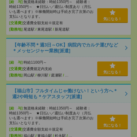
[給 与]
無資格未経験：時給1350円～ 経験者：
時給1350円～ ★日払い／週払い制度あり（月払
いも選べます）※稼働開始時は手続き完了次第のお
支払いとなります。
気になる！
[交通費]
交通費全額支給※規定有
[勤務地]
尾道駅
/
東尾道駅
/
新尾道駅
【年齢不問＊週3日～OK】病院内でカルテ運びなど
＊メッセンジャー業務[派遣]
[給 与]
時給1100円～
[交通費]
交通費規定内支給
気になる！
[勤務地]
岡山駅
/
柳川駅
/
庭瀬駅
/
…
【福山市】フルタイムじゃ働けない！という方へ＊
週2や時短も＊ケアスタッフ[派遣]
[給 与]
無資格未経験：時給1350円～ 経験者：
時給1350円～ ★日払い／週払い制度あり（月払
いも選べます）※稼働開始時は手続き完了次第のお
支払いとなります。
気になる！
[交通費]
交通費全額支給※規定有
[勤務地]
福山駅
/
東福山駅
/
松永駅
/
…