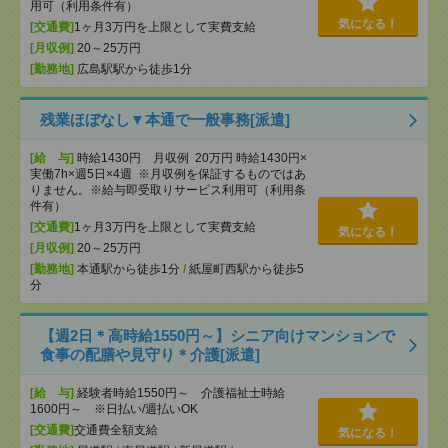
用可（利用条件有）
気になる！
[交通費]
1ヶ月3万円を上限として実費支給
[月収例]
20～25万円
[勤務地]
広島駅駅から徒歩1分
残業ほぼなし▼本通で一般事務[派遣]
[給 与]
時給1430円 月収例 20万円 時給1430円×
実働7h×週5日×4週 ※月収例を保証するものではあ
りません。※給与即受取りサービス利用可（利用条
件有）
[交通費]
1ヶ月3万円を上限として実費支給
気になる！
[月収例]
20～25万円
[勤務地]
本通駅から徒歩1分
/
紙屋町西駅から徒歩5
分
【週2日＊高時給1550円～】シニア向けマンションで
食事の配膳や見守り＊介護[派遣]
[給 与]
経験者時給1550円～ 介護福祉士時給
1600円～ ※日払い/週払いOK
[交通費]
交通費全額支給
気になる！