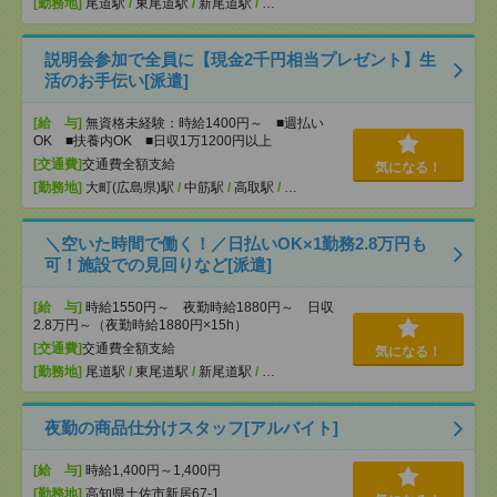
[勤務地]
尾道駅
/
東尾道駅
/
新尾道駅
/
…
説明会参加で全員に【現金2千円相当プレゼント】生
活のお手伝い[派遣]
[給 与]
無資格未経験：時給1400円～ ■週払い
OK ■扶養内OK ■日収1万1200円以上
[交通費]
交通費全額支給
気になる！
[勤務地]
大町(広島県)駅
/
中筋駅
/
高取駅
/
…
＼空いた時間で働く！／日払いOK×1勤務2.8万円も
可！施設での見回りなど[派遣]
[給 与]
時給1550円～ 夜勤時給1880円～ 日収
2.8万円～（夜勤時給1880円×15h）
[交通費]
交通費全額支給
気になる！
[勤務地]
尾道駅
/
東尾道駅
/
新尾道駅
/
…
夜勤の商品仕分けスタッフ[アルバイト]
[給 与]
時給1,400円～1,400円
[勤務地]
高知県土佐市新居67-1