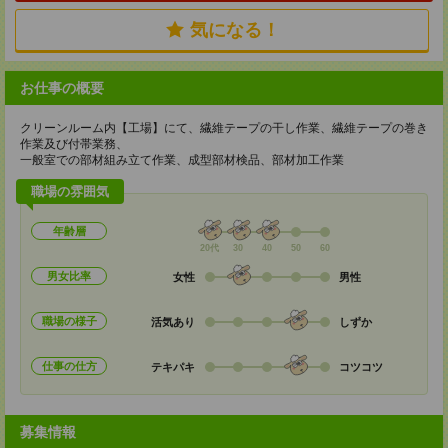
気になる！
お仕事の概要
クリーンルーム内【工場】にて、繊維テープの干し作業、繊維テープの巻き
作業及び付帯業務、
一般室での部材組み立て作業、成型部材検品、部材加工作業
職場の雰囲気
年齢層
20代
30
40
50
60
男女比率
女性
男性
職場の様子
活気あり
しずか
仕事の仕方
テキパキ
コツコツ
募集情報