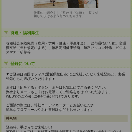
仕事のご紹介をして終わりでは無く、長く信
頼して頂けるよう努めております。
待遇・福利厚生
各種社会保険完備（雇用・労災・健康・厚生年金）、給与週払い可能、交通
費支給（当社規定による）、無料定期健康診断、無料パソコン研修、ビジネ
スマナー研修等
登録について
▼ご登録は四国オフィス(愛媛県松山市)にご来社いただく来社登録と、出張
登録からお選びいただけます▼
まずは「応募する」ボタン、またはお電話にてご応募ください。
弊社よりメールもしくはお電話にてご連絡をさせていただきます。
WEBでのご応募は24時間受け付けております。
ご面談の際には、弊社コーディネーターとお話いただき
簡単なプロフィールやお仕事経験などをお伺いします。
持ち物
登録時、手ぶらでご来社OK！
※案件によっては、履歴書・職務経歴書をご持参が必要な場合もございま