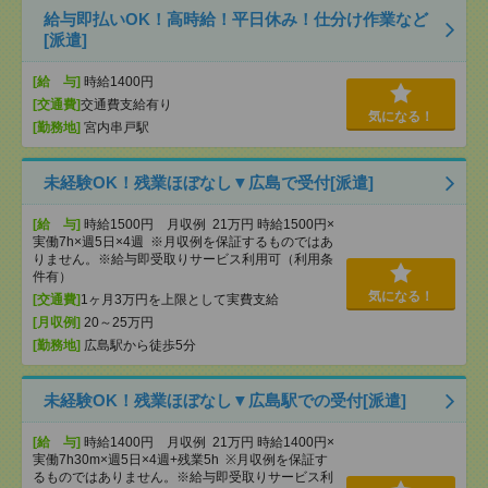
給与即払いOK！高時給！平日休み！仕分け作業など
[派遣]
[給 与]
時給1400円
[交通費]
交通費支給有り
気になる！
[勤務地]
宮内串戸駅
未経験OK！残業ほぼなし▼広島で受付[派遣]
[給 与]
時給1500円 月収例 21万円 時給1500円×
実働7h×週5日×4週 ※月収例を保証するものではあ
りません。※給与即受取りサービス利用可（利用条
件有）
気になる！
[交通費]
1ヶ月3万円を上限として実費支給
[月収例]
20～25万円
[勤務地]
広島駅から徒歩5分
未経験OK！残業ほぼなし▼広島駅での受付[派遣]
[給 与]
時給1400円 月収例 21万円 時給1400円×
実働7h30m×週5日×4週+残業5h ※月収例を保証す
るものではありません。※給与即受取りサービス利