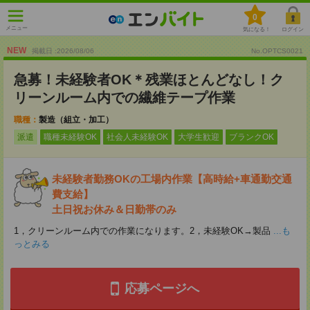
0
メニュー
気になる！
ログイン
NEW
掲載日 :2026
/
08
/
06
No.OPTCS0021
急募！未経験者OK＊残業ほとんどなし！ク
リーンルーム内での繊維テープ作業
職種：
製造（組立・加工）
派遣
職種未経験OK
社会人未経験OK
大学生歓迎
ブランクOK
未経験者勤務OKの工場内作業【高時給+車通勤交通
費支給】
土日祝お休み＆日勤帯のみ
1，クリーンルーム内での作業になります。2，未経験OK→製品
...も
っとみる
応募ページへ