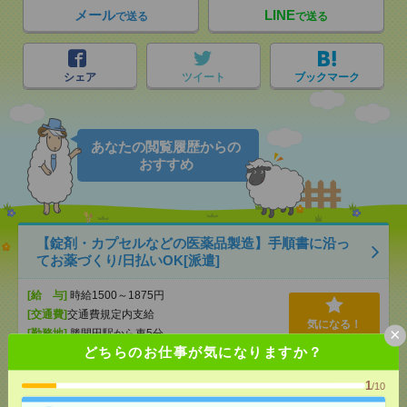
メール
LINE
で送る
で送る
シェア
ツイート
ブックマーク
あなたの閲覧履歴からの
おすすめ
【錠剤・カプセルなどの医薬品製造】手順書に沿っ
てお薬づくり/日払いOK[派遣]
[給 与]
時給1500～1875円
[交通費]
交通費規定内支給
気になる！
×
[勤務地]
勝間田駅から車5分
どちらのお仕事が気になりますか？
＼月収31万円稼げる／かる～いクスリのチェックと
1
/10
包装/日払いOK[派遣]