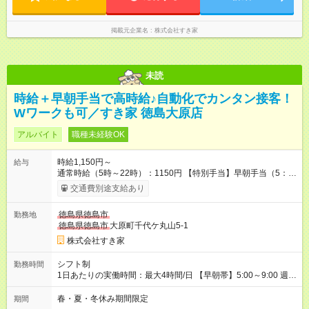
掲載元企業名
株式会社すき家
未読
時給＋早朝手当で高時給♪自動化でカンタン接客！
Wワークも可／すき家 徳島大原店
アルバイト
職種未経験OK
時給1,150円～
給与
通常時給（5時～22時）：1150円 【特別手当】早朝手当（5：
00-9：00）時給+150円 【試用期間】試用期間あり 試用期間の
交通費別途支給あり
長さ：1ヶ月 雇用形態、給与は本採用時と同じです。 試用期間
の実態は30日（※条件変更なし）ですが、切り上げで一ヶ月と
徳島県徳島市
勤務地
させていただきます。 研修制度あり：15時間(研修中も同時給）
徳島県徳島市
大原町千代ケ丸山5-1
株式会社すき家
シフト制
勤務時間
1日あたりの実働時間：最大4時間/日 【早朝帯】5:00～9:00 週2
日～・1日2h～OK◎ 勤務時間や曜日はご相談ください。
春・夏・冬休み期間限定
期間