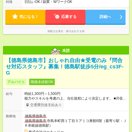
ます♪
日払いOK / 副業・WワークOK
特徴
気になる！
応募する
詳細へ
掲載元企業名
株式会社すき家
未読
【徳島県徳島市】おしゃれ自由★受電のみ『問合
せ対応スタッフ』募集！徳島駅徒歩5分/eg_cs3F-
G
アルバイト
職種未経験OK
時給1,300円～1,500円
給与
能力やスキルを考慮の上、当社規程により決定します。 ■月収例
（22日勤務の場合） 時給1,300円×1日8時間＝228,800円 【試
交通費別途支給あり
用期間】試用期間あり 試用期間の長さ：3ヶ月 雇用形態、給与
は本採用時と同じです。
徳島県徳島市
勤務地
徳島県徳島市
寺島本町西１丁目５アミコ東館6階（最寄り駅：Ｊ
Ｒ牟岐線徳島駅）