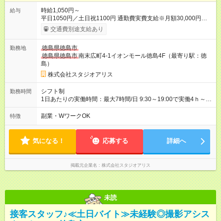
時給1,050円～
給与
平日1050円／土日祝1100円 通勤費実費支給※月額30,000円まで
■弊社の準社員へステップアップすると時給30円UP!!■ 準社員
交通費別途支給あり
とは… ・開店又は閉店作業が可能な方で1週間で24時間以上
（土日祝含む）シフトに入れる方 ～年2回行われる昇格審査に合
徳島県徳島市
勤務地
格し、社内資格を有すると時給100円以上アップ！～ 【試用期
徳島県徳島市
南末広町4-1イオンモール徳島4F（最寄り駅：徳
間】試用期間あり 試用期間の長さ：3ヶ月 雇用形態、給与は本
島）
採用時と同じです。
株式会社スタジオアリス
シフト制
勤務時間
1日あたりの実働時間：最大7時間/日 9:30～19:00で実働4ｈ～ ◆
週2日～・1日4ｈ～OK ◆土日祝勤務できる方歓迎
副業・WワークOK
特徴
気になる！
応募する
詳細へ
掲載元企業名
株式会社スタジオアリス
未読
接客スタッフ♪≪土日バイト≫未経験◎撮影アシス