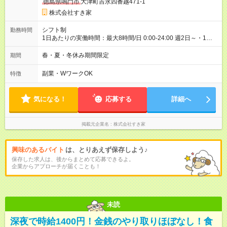
徳島県鳴門市
大津町吉永四番越471-1
ただきます。 研修制度あり：15時間(研修中も同時給）
株式会社すき家
シフト制
勤務時間
1日あたりの実働時間：最大8時間/日 0:00-24:00 週2日～・1日
2h～OK ＜シフト例＞ 〇朝帯 5:00-9:00 〇昼帯 9:00-14:00 〇午
後帯 14:00-18:00 〇夜帯 18:00-22:00 〇深夜帯 22:00-翌5:00 基
春・夏・冬休み期間限定
期間
本は固定シフトですが家庭の都合などイレギュラーには対応し
ます♪
副業・WワークOK
特徴
気になる！
応募する
詳細へ
掲載元企業名
株式会社すき家
興味のあるバイト
は、とりあえず保存しよう♪
保存した求人は、後からまとめて応募できるよ。
企業からアプローチが届くことも！
未読
深夜で時給1400円！金銭のやり取りほぼなし！食