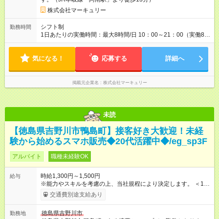
用期間なし
株式会社マーキュリー
シフト制
勤務時間
1日あたりの実働時間：最大8時間/日 10：00～21：00（実働8時
間／休憩1時間） ＜シフト例＞ 10：00～19：00 12：00～21：
00 ■週5日勤務となります。 ■残業ほぼなし！ ■プライベートと
気になる！
の両立も叶います！
応募する
詳細へ
掲載元企業名
株式会社マーキュリー
未読
【徳島県吉野川市鴨島町】接客好き大歓迎！未経
験から始めるスマホ販売◆20代活躍中◆/eg_sp3F
アルバイト
職種未経験OK
時給1,300円～1,500円
給与
※能力やスキルを考慮の上、当社規程により決定します。 ＜1人
ひとりの成長・頑張りを評価＞ 毎年半期ごとに評価制度を実施
交通費別途支給あり
し、ビジネスマナーやコンプライアンスなどの項目ごとに目標
を設定しています。多くの社員が目標を達成した上で、ベース
徳島県吉野川市
勤務地
アップも叶えています。 1人ひとりの成長や頑張りに対してもし