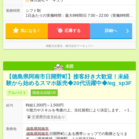
株式会社マーキュリー
シフト制
勤務時間
1日あたりの実働時間：最大8時間/日 7:00～22:00（実働8時間／
休憩1時間） ■シフト例 7:00～16:00 10:00～19:00 13:00～
22:00 ■週5勤務となります。 ■車通勤OK ■希望休あり
気になる！
応募する
詳細へ
掲載元企業名
株式会社マーキュリー
未読
【徳島県阿南市日開野町】接客好き大歓迎！未経
験から始めるスマホ販売◆20代活躍中◆/eg_sp3F
アルバイト
職種未経験OK
時給1,300円～1,500円
給与
※能力やスキルを考慮の上、当社規程により決定します。 ＜1人
ひとりの成長・頑張りを評価＞ 毎年半期ごとに評価制度を実施
交通費別途支給あり
し、ビジネスマナーやコンプライアンスなどの項目ごとに目標
を設定しています。多くの社員が目標を達成した上で、ベース
徳島県阿南市
勤務地
アップも叶えています。 1人ひとりの成長や頑張りに対してもし
徳島県阿南市
日開野町にある携帯ショップでの勤務となりま
っかり還元をしていく制度が確立しています！ 【試用期間】試
す。（JR牟岐線「阿南駅」より徒歩13分）