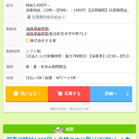
時給1,400円～
給与
深夜時給（22時～翌5時）：1400円 【試用期間】試用期間あり
試用期間の長さ：1ヶ月 雇用形態、給与は本採用時と同じです。
交通費別途支給あり
試用期間の実態は30日（※条件変更なし）ですが、切り上げで
一ヶ月とさせていただきます。 研修制度あり：15時間(研修中も
徳島県板野郡
勤務地
同時給）
徳島県板野郡
藍住町笠木字中野71-2
株式会社すき家
シフト制
勤務時間
1日あたりの実働時間：最大7時間/日 【深夜帯】22:00～翌5:00
週2日～・1日2h～OK◎ ※22:00から翌5:00までは18歳以上の方
のみ勤務可能です（18歳未満の深夜業務禁止のため） ★深夜で
春・夏・冬休み期間限定
期間
も安心して働けます★ すき家では、ワンオペを禁止していま
す。 必ず、2名以上での勤務を行いますので、安心して働けま
日払いOK / 副業・WワークOK
特徴
す。
気になる！
応募する
詳細へ
掲載元企業名
株式会社すき家
未読