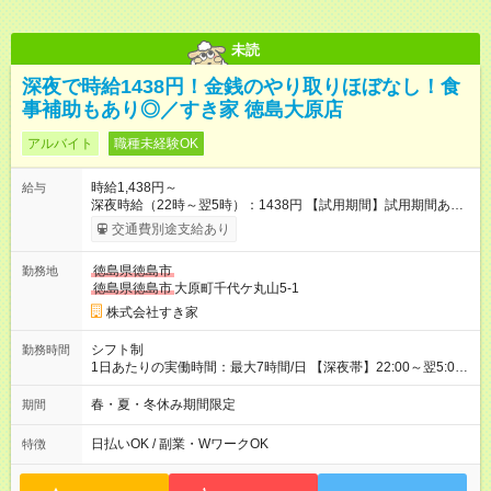
未読
深夜で時給1438円！金銭のやり取りほぼなし！食
事補助もあり◎／すき家 徳島大原店
アルバイト
職種未経験OK
時給1,438円～
給与
深夜時給（22時～翌5時）：1438円 【試用期間】試用期間あり
試用期間の長さ：1ヶ月 雇用形態、給与は本採用時と同じです。
交通費別途支給あり
試用期間の実態は30日（※条件変更なし）ですが、切り上げで
一ヶ月とさせていただきます。 研修制度あり：15時間(研修中も
徳島県徳島市
勤務地
同時給）
徳島県徳島市
大原町千代ケ丸山5-1
株式会社すき家
シフト制
勤務時間
1日あたりの実働時間：最大7時間/日 【深夜帯】22:00～翌5:00
週2日～・1日2h～OK◎ ※22:00から翌5:00までは18歳以上の方
のみ勤務可能です（18歳未満の深夜業務禁止のため） ★深夜で
春・夏・冬休み期間限定
期間
も安心して働けます★ すき家では、ワンオペを禁止していま
す。 必ず、2名以上での勤務を行いますので、安心して働けま
日払いOK / 副業・WワークOK
特徴
す。