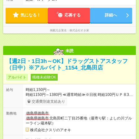
気になる！
応募する
詳細へ
掲載元企業名
株式会社すき家
未読
【週2日・1日3h～OK】ドラッグストアスタッフ
（日中）※アルバイト_1154_北島田店
アルバイト
職種未経験OK
時給1,150円～
給与
時給1150円～1380円 ≪通常時給≫※日祝 時給100円ＵＰ 8:30
～17:00 時給1150円 17:00～22:00 時給1250円 【手当】 ※
交通費別途支給あり
登録販売者資格手当あり（時給＋30円） 【試用期間】試用期間
なし
徳島県徳島市
勤務地
徳島県徳島市
北島田町二丁目25番地（最寄り駅：よしの川ブル
ーライン蔵本駅）
株式会社クスリのアオキ