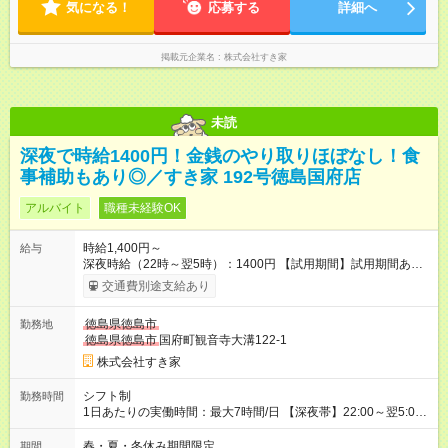
気になる！
応募する
詳細へ
掲載元企業名
株式会社すき家
未読
深夜で時給1400円！金銭のやり取りほぼなし！食
事補助もあり◎／すき家 192号徳島国府店
アルバイト
職種未経験OK
時給1,400円～
給与
深夜時給（22時～翌5時）：1400円 【試用期間】試用期間あり
試用期間の長さ：1ヶ月 雇用形態、給与は本採用時と同じです。
交通費別途支給あり
試用期間の実態は30日（※条件変更なし）ですが、切り上げで
一ヶ月とさせていただきます。 研修制度あり：15時間(研修中も
徳島県徳島市
勤務地
同時給）
徳島県徳島市
国府町観音寺大溝122-1
株式会社すき家
シフト制
勤務時間
1日あたりの実働時間：最大7時間/日 【深夜帯】22:00～翌5:00
週2日～・1日2h～OK◎ ※22:00から翌5:00までは18歳以上の方
のみ勤務可能です（18歳未満の深夜業務禁止のため） ★深夜で
春・夏・冬休み期間限定
期間