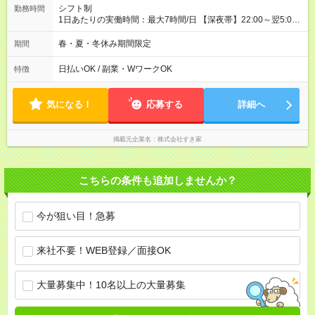
シフト制
勤務時間
1日あたりの実働時間：最大7時間/日 【深夜帯】22:00～翌5:00
週2日～・1日2h～OK◎ ※22:00から翌5:00までは18歳以上の方
のみ勤務可能です（18歳未満の深夜業務禁止のため） ★深夜で
春・夏・冬休み期間限定
期間
も安心して働けます★ すき家では、ワンオペを禁止していま
す。 必ず、2名以上での勤務を行いますので、安心して働けま
日払いOK / 副業・WワークOK
特徴
す。
気になる！
応募する
詳細へ
掲載元企業名
株式会社すき家
こちらの条件も追加しませんか？
今が狙い目！急募
来社不要！WEB登録／面接OK
大量募集中！10名以上の大量募集