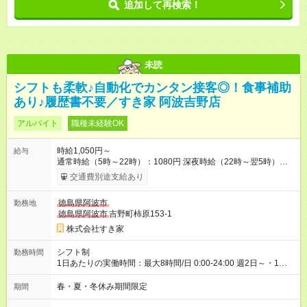
追加して再検索！
未読
シフトも柔軟♪自動化でカンタン接客◎！食事補助
あり♪履歴書不要／すき家 阿波吉野店
アルバイト
職種未経験OK
時給1,050円～
給与
通常時給（5時～22時）：1080円 深夜時給（22時～翌5時）：
1350円 高校生時給：1050円 【特別手当】早朝手当（5：00-9：
交通費別途支給あり
00）時給+150円 【試用期間】試用期間あり 試用期間の長さ：1
ヶ月 雇用形態、給与は本採用時と同じです。 試用期間の実態は
徳島県阿波市
勤務地
30日（※条件変更なし）ですが、切り上げで一ヶ月とさせてい
徳島県阿波市
吉野町柿原153-1
ただきます。 研修制度あり：15時間(研修中も同時給）
株式会社すき家
シフト制
勤務時間
1日あたりの実働時間：最大8時間/日 0:00-24:00 週2日～・1日
2h～OK ＜シフト例＞ 〇朝帯 5:00-9:00 〇昼帯 9:00-14:00 〇午
後帯 14:00-18:00 〇夜帯 18:00-22:00 〇深夜帯 22:00-翌5:00 基
春・夏・冬休み期間限定
期間
本は固定シフトですが家庭の都合などイレギュラーには対応し