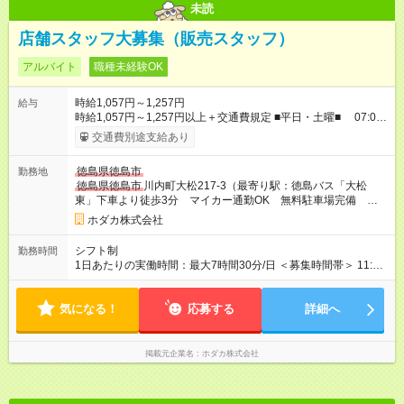
未読
店舗スタッフ大募集（販売スタッフ）
アルバイト
職種未経験OK
時給1,057円～1,257円
給与
時給1,057円～1,257円以上＋交通費規定 ■平日・土曜■ 07:00
～09:00 時給1,207円 09:00～17:00 時給1,057円 17:00
交通費別途支給あり
～20:15 時給1,157円 ■日曜・祝日■ 07:00～09:00 時給
1,307円 09:00～17:00 時給1,157円 17:00～20:15 時給
徳島県徳島市
勤務地
1,257円 営業時間 平日・土曜日 07:00～20:00 日曜日・祝日
徳島県徳島市
川内町大松217-3（最寄り駅：徳島バス「大松
09:00～19:00 【試用期間】試用期間あり 試用期間の長さ：3ヶ
東」下車より徒歩3分 マイカー通勤OK 無料駐車場完備 交
月 雇用形態、給与は本採用時と同じです。
通費規定支給）
ホダカ株式会社
シフト制
勤務時間
1日あたりの実働時間：最大7時間30分/日 ＜募集時間帯＞ 11:45
～20:15の間で実働7.5時間 （日曜日働ける方、20:15まで働ける
方大歓迎！！） シフト例 平日・土曜日 ・11時45分～20時15分
気になる！
日曜日・祝日 ・10時45分～19時15分
応募する
詳細へ
掲載元企業名
ホダカ株式会社