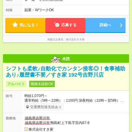
も安心して働けます★ すき家では、ワンオペを禁止していま
す。 必ず、2名以上での勤務を行いますので、安心して働けま
副業・WワークOK
特徴
す。
気になる！
応募する
詳細へ
掲載元企業名
株式会社すき家
未読
シフトも柔軟♪自動化でカンタン接客◎！食事補助
あり♪履歴書不要／すき家 192号吉野川店
アルバイト
職種未経験OK
時給1,070円～
給与
通常時給（5時～22時）：1100円 深夜時給（22時～翌5時）：
1375円 高校生時給：1070円 【特別手当】早朝手当（5：00-9：
交通費別途支給あり
00）時給+150円 【試用期間】試用期間あり 試用期間の長さ：1
ヶ月 雇用形態、給与は本採用時と同じです。 試用期間の実態は
徳島県吉野川市
勤務地
30日（※条件変更なし）ですが、切り上げで一ヶ月とさせてい
徳島県吉野川市
鴨島町上下島字宮内87-8
ただきます。 研修制度あり：15時間(研修中も同時給）
株式会社すき家