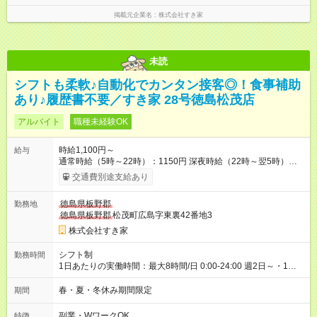
掲載元企業名
株式会社すき家
未読
シフトも柔軟♪自動化でカンタン接客◎！食事補助
あり♪履歴書不要／すき家 28号徳島松茂店
アルバイト
職種未経験OK
時給1,100円～
給与
通常時給（5時～22時）：1150円 深夜時給（22時～翌5時）：
1438円 高校生時給：1100円 【特別手当】早朝手当（5：00-9：
交通費別途支給あり
00）時給+150円 【試用期間】試用期間あり 試用期間の長さ：1
ヶ月 雇用形態、給与は本採用時と同じです。 試用期間の実態は
徳島県板野郡
勤務地
30日（※条件変更なし）ですが、切り上げで一ヶ月とさせてい
徳島県板野郡
松茂町広島字東裏42番地3
ただきます。 研修制度あり：15時間(研修中も同時給）
株式会社すき家
シフト制
勤務時間
1日あたりの実働時間：最大8時間/日 0:00-24:00 週2日～・1日
2h～OK ＜シフト例＞ 〇朝帯 5:00-9:00 〇昼帯 9:00-14:00 〇午
後帯 14:00-18:00 〇夜帯 18:00-22:00 〇深夜帯 22:00-翌5:00 基
春・夏・冬休み期間限定
期間
本は固定シフトですが家庭の都合などイレギュラーには対応し
ます♪
副業・WワークOK
特徴