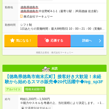
し、ビジネスマナーやコンプライアンスなどの項目ごとに目標
を設定しています。多くの社員が目標を達成した上で、ベース
徳島県徳島市
勤務地
アップも叶えています。 1人ひとりの成長や頑張りに対してもし
徳島県徳島市
中吉野町4-1-1（最寄り駅：JR高徳線 佐古駅）
っかり還元をしていく制度が確立しています！ 【試用期間】試
用期間あり 試用期間の長さ：3ヶ月 雇用形態、給与は本採用時
株式会社マーキュリー
と同じです。
シフト制
勤務時間
1日あたりの実働時間：最大8時間/日 10：00～21：00（実働8時
間／休憩1時間） ＜シフト例＞ 10：00～19：00 12：00～21：
00 ■週5日勤務となります。 ■残業ほぼなし！ ■プライベートと
気になる！
の両立も叶います！
応募する
詳細へ
掲載元企業名
株式会社マーキュリー
未読
【徳島県徳島市南末広町】接客好き大歓迎！未経
験から始めるスマホ販売◆20代活躍中◆/eg_sp3F
アルバイト
職種未経験OK
時給1,200円～1,500円
給与
※能力やスキルを考慮の上、当社規程により決定します。 ＜1人
ひとりの成長・頑張りを評価＞ 毎年半期ごとに評価制度を実施
交通費別途支給あり