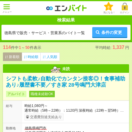
0
メニュー
気になる！
ログイン
検索結果
条件の変更
徳島県で販売・サービス・営業系のバイト一覧
114
1,337
件中
1
～
50
件表示
平均時給:
円
新着順
時給順
人気順
未読
シフトも柔軟♪自動化でカンタン接客◎！食事補助
あり♪履歴書不要／すき家 28号鳴門大津店
アルバイト
職種未経験OK
時給1,080円～
給与
通常時給（5時～22時）：1120円 深夜時給（22時～翌5時）：
1400円 高校生時給：1080円 【特別手当】早朝手当（5：00-9：
交通費別途支給あり
00）時給+150円 【試用期間】試用期間あり 試用期間の長さ：1
ヶ月 雇用形態、給与は本採用時と同じです。 試用期間の実態は
徳島県鳴門市
勤務地
30日（※条件変更なし）ですが、切り上げで一ヶ月とさせてい