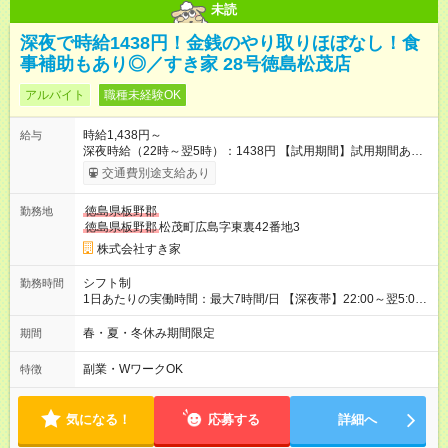
未読
深夜で時給1438円！金銭のやり取りほぼなし！食
事補助もあり◎／すき家 28号徳島松茂店
アルバイト
職種未経験OK
時給1,438円～
給与
深夜時給（22時～翌5時）：1438円 【試用期間】試用期間あり
試用期間の長さ：1ヶ月 雇用形態、給与は本採用時と同じです。
交通費別途支給あり
試用期間の実態は30日（※条件変更なし）ですが、切り上げで
一ヶ月とさせていただきます。 研修制度あり：15時間(研修中も
徳島県板野郡
勤務地
同時給）
徳島県板野郡
松茂町広島字東裏42番地3
株式会社すき家
シフト制
勤務時間
1日あたりの実働時間：最大7時間/日 【深夜帯】22:00～翌5:00
週2日～・1日2h～OK◎ ※22:00から翌5:00までは18歳以上の方
のみ勤務可能です（18歳未満の深夜業務禁止のため） ★深夜で
春・夏・冬休み期間限定
期間
も安心して働けます★ すき家では、ワンオペを禁止していま
す。 必ず、2名以上での勤務を行いますので、安心して働けま
副業・WワークOK
特徴
す。
気になる！
応募する
詳細へ