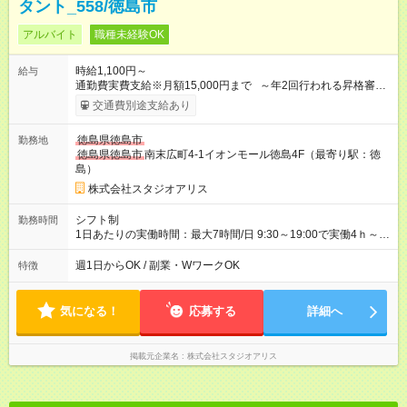
タント_558/徳島市
アルバイト
職種未経験OK
時給1,100円～
給与
通勤費実費支給※月額15,000円まで ～年2回行われる昇格審査
に合格し、社内資格を有すると時給100円以上アップ！～ 【試
交通費別途支給あり
用期間】試用期間あり 試用期間の長さ：3ヶ月 雇用形態、給与
は本採用時と同じです。
徳島県徳島市
勤務地
徳島県徳島市
南末広町4-1イオンモール徳島4F（最寄り駅：徳
島）
株式会社スタジオアリス
シフト制
勤務時間
1日あたりの実働時間：最大7時間/日 9:30～19:00で実働4ｈ～ ◎
日祝勤務できる方歓迎
週1日からOK / 副業・WワークOK
特徴
気になる！
応募する
詳細へ
掲載元企業名
株式会社スタジオアリス