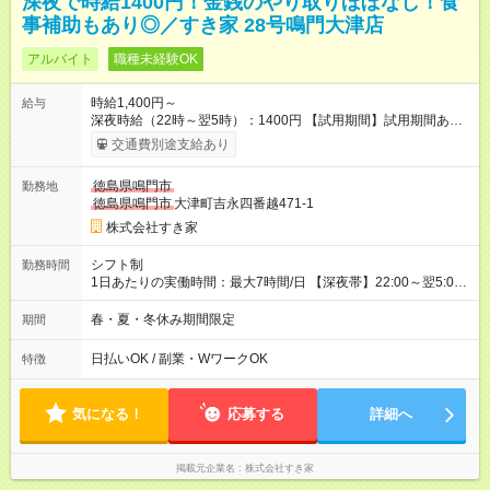
深夜で時給1400円！金銭のやり取りほぼなし！食
事補助もあり◎／すき家 28号鳴門大津店
アルバイト
職種未経験OK
時給1,400円～
給与
深夜時給（22時～翌5時）：1400円 【試用期間】試用期間あり
試用期間の長さ：1ヶ月 雇用形態、給与は本採用時と同じです。
交通費別途支給あり
試用期間の実態は30日（※条件変更なし）ですが、切り上げで
一ヶ月とさせていただきます。 研修制度あり：15時間(研修中も
徳島県鳴門市
勤務地
同時給）
徳島県鳴門市
大津町吉永四番越471-1
株式会社すき家
シフト制
勤務時間
1日あたりの実働時間：最大7時間/日 【深夜帯】22:00～翌5:00
週2日～・1日2h～OK◎ ※22:00から翌5:00までは18歳以上の方
のみ勤務可能です（18歳未満の深夜業務禁止のため） ★深夜で
春・夏・冬休み期間限定
期間
も安心して働けます★ すき家では、ワンオペを禁止していま
す。 必ず、2名以上での勤務を行いますので、安心して働けま
日払いOK / 副業・WワークOK
特徴
す。
気になる！
応募する
詳細へ
掲載元企業名
株式会社すき家