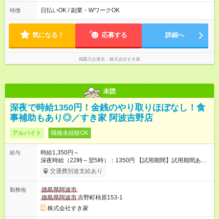
日払いOK / 副業・WワークOK
特徴
気になる！
応募する
詳細へ
掲載元企業名
株式会社すき家
未読
深夜で時給1350円！金銭のやり取りほぼなし！食
事補助もあり◎／すき家 阿波吉野店
アルバイト
職種未経験OK
時給1,350円～
給与
深夜時給（22時～翌5時）：1350円 【試用期間】試用期間あり
試用期間の長さ：1ヶ月 雇用形態、給与は本採用時と同じです。
交通費別途支給あり
試用期間の実態は30日（※条件変更なし）ですが、切り上げで
一ヶ月とさせていただきます。 研修制度あり：15時間(研修中も
徳島県阿波市
勤務地
同時給）
徳島県阿波市
吉野町柿原153-1
株式会社すき家