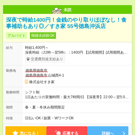
未読
深夜で時給1400円！金銭のやり取りほぼなし！食
事補助もあり◎／すき家 55号徳島沖浜店
アルバイト
職種未経験OK
時給1,400円～
給与
深夜時給（22時～翌5時）：1400円 【試用期間】試用期間あり
試用期間の長さ：1ヶ月 雇用形態、給与は本採用時と同じです。
交通費別途支給あり
試用期間の実態は30日（※条件変更なし）ですが、切り上げで
一ヶ月とさせていただきます。 研修制度あり：15時間(研修中も
徳島県徳島市
勤務地
同時給）
徳島県徳島市
山城西4-1
株式会社すき家
シフト制
勤務時間
1日あたりの実働時間：最大7時間/日 【深夜帯】22:00～翌5:00
週2日～・1日2h～OK◎ ※22:00から翌5:00までは18歳以上の方
のみ勤務可能です（18歳未満の深夜業務禁止のため） ★深夜で
春・夏・冬休み期間限定
期間
も安心して働けます★ すき家では、ワンオペを禁止していま
す。 必ず、2名以上での勤務を行いますので、安心して働けま
日払いOK / 副業・WワークOK
特徴
す。
気になる！
応募する
詳細へ