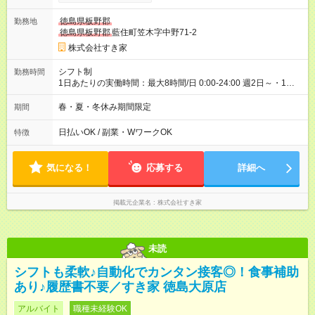
00）時給+150円 【試用期間】試用期間あり 試用期間の長さ：1
ヶ月 雇用形態、給与は本採用時と同じです。 試用期間の実態は
徳島県板野郡
勤務地
30日（※条件変更なし）ですが、切り上げで一ヶ月とさせてい
徳島県板野郡
藍住町笠木字中野71-2
ただきます。 研修制度あり：15時間(研修中も同時給）
株式会社すき家
シフト制
勤務時間
1日あたりの実働時間：最大8時間/日 0:00-24:00 週2日～・1日
2h～OK ＜シフト例＞ 〇朝帯 5:00-9:00 〇昼帯 9:00-14:00 〇午
後帯 14:00-18:00 〇夜帯 18:00-22:00 〇深夜帯 22:00-翌5:00 基
春・夏・冬休み期間限定
期間
本は固定シフトですが家庭の都合などイレギュラーには対応し
ます♪
日払いOK / 副業・WワークOK
特徴
気になる！
応募する
詳細へ
掲載元企業名
株式会社すき家
未読
シフトも柔軟♪自動化でカンタン接客◎！食事補助
あり♪履歴書不要／すき家 徳島大原店
アルバイト
職種未経験OK