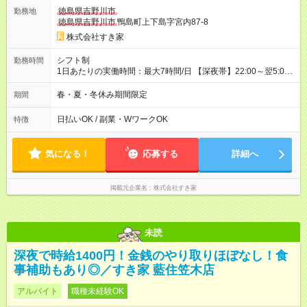
一ヶ月とさせていただきます。 研修制度あり：15時間(研修中も
徳島県吉野川市
勤務地
同時給）
徳島県吉野川市
鴨島町上下島字宮内87-8
株式会社すき家
シフト制
勤務時間
1日あたりの実働時間：最大7時間/日 【深夜帯】22:00～翌5:00
週2日～・1日2h～OK◎ ※22:00から翌5:00までは18歳以上の方
のみ勤務可能です（18歳未満の深夜業務禁止のため） ★深夜で
春・夏・冬休み期間限定
期間
も安心して働けます★ すき家では、ワンオペを禁止していま
す。 必ず、2名以上での勤務を行いますので、安心して働けま
日払いOK / 副業・WワークOK
特徴
す。
気になる！
応募する
詳細へ
掲載元企業名
株式会社すき家
未読
深夜で時給1400円！金銭のやり取りほぼなし！食
事補助もあり◎／すき家 藍住笠木店
アルバイト
職種未経験OK