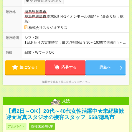
交通費別途支給あり
スもたくさん！やりがいも◎】 頑張りはちゃ～んと時給に反映
します！ 《チャンス１》準社員になると… 週24ｈ以上（土日祝
徳島県徳島市
勤務地
含む）のシフトインで 「準社員」に！⇒ 時給30円UP！ 《チャ
徳島県徳島市
南末広町4-1イオンモール徳島4F（最寄り駅：徳
ンス２》社内資格をGETすると… 年2回の昇格審査クリアで、
島）
専門スキルをGET！⇒ 時給100円以上UPも夢じゃない！ 【急な
出費も怖くない♪前給制度あり】 「今月ピンチかも…」そんな時
株式会社スタジオアリス
も大丈夫！ 働いた分のお給料の一部を、 給料日前に受け取れる
嬉しい制度です。 【試用期間】試用期間あり 試用期間の長さ：
シフト制
勤務時間
3ヶ月 雇用形態、給与は本採用時と同じです。
1日あたりの実働時間：最大7時間/日 9:30～19:00で実働4ｈ～ ◆
週2日～・1日4ｈ～OK ◆土日祝勤務できる方歓迎
副業・WワークOK
特徴
気になる！
応募する
詳細へ
掲載元企業名
株式会社スタジオアリス
未読
【週2日～OK】20代～40代女性活躍中★未経験歓
迎★写真スタジオの接客スタッフ_558/徳島市
アルバイト
職種未経験OK