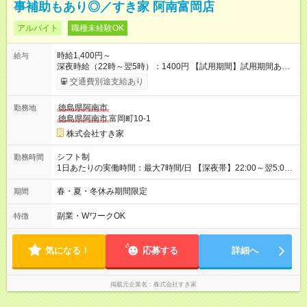
事補助もあり◎／すき家 阿南富岡店
アルバイト
職種未経験OK
時給1,400円～
給与
深夜時給（22時～翌5時）：1400円 【試用期間】試用期間あり
試用期間の長さ：1ヶ月 雇用形態、給与は本採用時と同じです。
交通費別途支給あり
試用期間の実態は30日（※条件変更なし）ですが、切り上げで
一ヶ月とさせていただきます。 研修制度あり：15時間(研修中も
徳島県阿南市
勤務地
同時給）
徳島県阿南市
富岡町10-1
株式会社すき家
シフト制
勤務時間
1日あたりの実働時間：最大7時間/日 【深夜帯】22:00～翌5:00
週2日～・1日2h～OK◎ ※22:00から翌5:00までは18歳以上の方
のみ勤務可能です（18歳未満の深夜業務禁止のため） ★深夜で
春・夏・冬休み期間限定
期間
も安心して働けます★ すき家では、ワンオペを禁止していま
す。 必ず、2名以上での勤務を行いますので、安心して働けま
副業・WワークOK
特徴
す。
気になる！
応募する
詳細へ
掲載元企業名
株式会社すき家