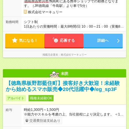
徳島県吉野川市
鴨島町にある携帯ショップでの勤務となりま
っかり還元をしていく制度が確立しています！ 【試用期間】試
す。（JR徳島線「牛島駅」より車で5分）
用期間なし
株式会社マーキュリー
シフト制
勤務時間
1日あたりの実働時間：最大8時間/日 10：00～21：00（実働8時
間／休憩1時間） ＜シフト例＞ 10：00～19：00 12：00～21：
00 ■週5日勤務となります。 ■残業ほぼなし！ ■プライベートと
気になる！
の両立も叶います！
応募する
詳細へ
掲載元企業名
株式会社マーキュリー
未読
【徳島県板野郡藍住町】接客好き大歓迎！未経験
から始めるスマホ販売◆20代活躍中◆/eg_sp3F
アルバイト
職種未経験OK
時給1,300円～1,500円
給与
※能力やスキルを考慮の上、当社規程により決定します。 ＜1人
ひとりの成長・頑張りを評価＞ 毎年半期ごとに評価制度を実施
交通費別途支給あり
し、ビジネスマナーやコンプライアンスなどの項目ごとに目標
を設定しています。多くの社員が目標を達成した上で、ベース