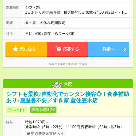
シフト制
勤務時間
1日あたりの実働時間：最大8時間/日 0:00-24:00 週2日～・1日
2h～OK ＜シフト例＞ 〇朝帯 5:00-9:00 〇昼帯 9:00-14:00 〇午
後帯 14:00-18:00 〇夜帯 18:00-22:00 〇深夜帯 22:00-翌5:00 基
春・夏・冬休み期間限定
期間
本は固定シフトですが家庭の都合などイレギュラーには対応し
ます♪
日払いOK / 副業・WワークOK
特徴
気になる！
応募する
詳細へ
掲載元企業名
株式会社すき家
未読
シフトも柔軟♪自動化でカンタン接客◎！食事補助
あり♪履歴書不要／すき家 藍住笠木店
アルバイト
職種未経験OK
時給1,070円～
給与
通常時給（5時～22時）：1100円 深夜時給（22時～翌5時）：
1400円 高校生時給：1070円 【特別手当】早朝手当（5：00-9：
交通費別途支給あり