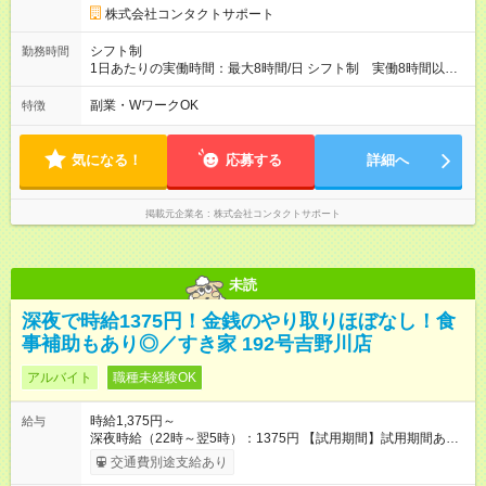
株式会社コンタクトサポート
シフト制
勤務時間
1日あたりの実働時間：最大8時間/日 シフト制 実働8時間以内
＜フルタイム＞ 9：00～18：00／10：00～19：00 ※定時退社
を励行しております！8時間以上の勤務分は残業代を支給！ ＜短
副業・WワークOK
特徴
時間勤務＞ 10：00～17：00、10：00～18：00 など フルタイ
ムの勤務が難しい方もご相談ください！ ※週4日・1日5H～相談
可
気になる！
応募する
詳細へ
掲載元企業名
株式会社コンタクトサポート
未読
深夜で時給1375円！金銭のやり取りほぼなし！食
事補助もあり◎／すき家 192号吉野川店
アルバイト
職種未経験OK
時給1,375円～
給与
深夜時給（22時～翌5時）：1375円 【試用期間】試用期間あり
試用期間の長さ：1ヶ月 雇用形態、給与は本採用時と同じです。
交通費別途支給あり
試用期間の実態は30日（※条件変更なし）ですが、切り上げで