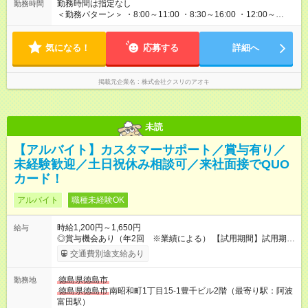
勤務時間は指定なし
勤務時間
＜勤務パターン＞ ・8:00～11:00 ・8:30～16:00 ・12:00～
18:00 上記勤務時間内で1日3時間以上 ※1日の実働時間が法定労
働時間（1日8時間）を超えることはありません。
気になる！
応募する
詳細へ
掲載元企業名
株式会社クスリのアオキ
未読
【アルバイト】カスタマーサポート／賞与有り／
未経験歓迎／土日祝休み相談可／来社面接でQUO
カード！
アルバイト
職種未経験OK
時給1,200円～1,650円
給与
◎賞与機会あり（年2回 ※業績による） 【試用期間】試用期間
なし
交通費別途支給あり
徳島県徳島市
勤務地
徳島県徳島市
南昭和町1丁目15-1豊千ビル2階（最寄り駅：阿波
富田駅）