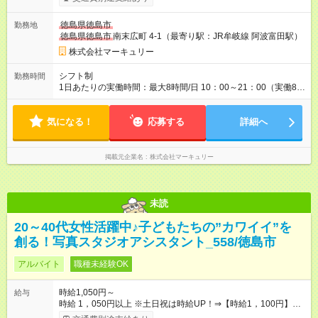
し、ビジネスマナーやコンプライアンスなどの項目ごとに目標
を設定しています。多くの社員が目標を達成した上で、ベース
徳島県徳島市
勤務地
アップも叶えています。 1人ひとりの成長や頑張りに対してもし
徳島県徳島市
南末広町 4-1（最寄り駅：JR牟岐線 阿波富田駅）
っかり還元をしていく制度が確立しています！ 【試用期間】試
用期間あり 試用期間の長さ：3ヶ月 雇用形態、給与は本採用時
株式会社マーキュリー
と同じです。
シフト制
勤務時間
1日あたりの実働時間：最大8時間/日 10：00～21：00（実働8時
間／休憩1時間） ＜シフト例＞ 10：00～19：00 12：00～21：
00 ■週5日勤務となります。 ■残業ほぼなし！ ■プライベートと
気になる！
の両立も叶います！
応募する
詳細へ
掲載元企業名
株式会社マーキュリー
未読
20～40代女性活躍中♪子どもたちの”カワイイ”を
創る！写真スタジオアシスタント_558/徳島市
アルバイト
職種未経験OK
時給1,050円～
給与
時給 1，050円以上 ※土日祝は時給UP！⇒【時給1，100円】に♪
※交通費もしっかり支給（月30,000円まで） 【時給UPのチャン