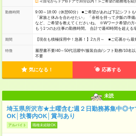
≪自宅からドアtoドアで30分以内！≫ご希望の勤務地を紹
9:00～18:00（休憩60分） ■ご希望があれば下記シフトもOK！ 
勤務時間
「家族と休みを合わせたい」 「余裕を持って夕飯の準備
など、ご希望を教えてくださいね。 ※Wワーク希望の方
もう1つのお仕事の勤務時間。 合計で週40時間を超える
【現在も積極採用中！急募！】2カ月～ ■ご応募から最
期間
履歴書不要
/
40～50代活躍中
/
服装自由
/
シフト勤務
/
10名
特徴
不要
気になる！
応募する
未読
埼玉県所沢市★土曜含む週２日勤務募集中◎ヤ
OK│扶養内OK│賞与あり
アルバイト
職種未経験OK