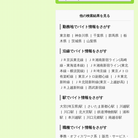
他の検索結果を見る
勤務地でバイト情報をさがす
東京都
神奈川県
千葉県
群馬県
栃
木県
茨城県
山梨県
沿線でバイト情報をさがす
ＪＲ京浜東北線
ＪＲ湘南新宿ライン(高崎
線－東海道本線)
ＪＲ湘南新宿ライン(東北
本線－横須賀線)
ＪＲ埼京線
東京メトロ
有楽町線
東京メトロ副都心線
ＪＲ東北
新幹線
ＪＲ北陸新幹線(東京－上越妙高)
ＪＲ上越新幹線
西武新宿線
駅でバイト情報をさがす
大宮(埼玉県)駅
さいたま新都心駅
川越駅
川口駅
北大宮駅
鉄道博物館駅
浦和
駅
本川越駅
川口元郷駅
南越谷駅
職種でバイト情報をさがす
事務・オフィスワーク系
販売・サービス・