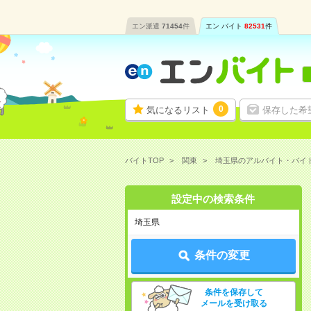
エン派遣
71454
件
エン バイト
82531
件
0
気になるリスト
保存した希
バイトTOP
関東
埼玉県のアルバイト・バイ
設定中の検索条件
埼玉県
条件の変更
条件を保存して
メールを受け取る