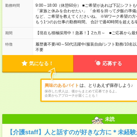
9:00～18:00（休憩60分） ■ご希望があれば下記シフトもOK！ 
勤務時間
「家族と休みを合わせたい」 「余裕を持って夕飯の準備
など、ご希望を教えてくださいね。 ※Wワーク希望の方
もう1つのお仕事の勤務時間。 合計で週40時間を超える
【現在も積極採用中！急募！】2カ月～ ■ご応募から最
期間
履歴書不要
/
40～50代活躍中
/
服装自由
/
シフト勤務
/
10名
特徴
不要
気になる！
応募する
興味のあるバイト
は、とりあえず保存しよう♪
保存した求人は、後からまとめて応募できるよ。
企業からアプローチが届くことも！
未読
【介護staff】人と話すのが好きな方に＊未経