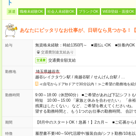
ト
派遣
職種未経験OK
社会人未経験OK
ブランクOK
WEB登録・面接OK
あなたにピッタリなお仕事が、日研なら見つかる！
無資格未経験：時給1350円～ ■週払いOK ■扶養内OK
給与
交通費別途支給あり
交通費全額支給
交通費
埼玉県越谷市
勤務地
越谷レイクタウン駅
/
南越谷駅
/
せんげん台駅
/
…
≪自宅からドアtoドアで30分以内！≫ご希望の勤務地を紹
9:00～18:00（休憩60分） ■ご希望があれば下記シフトもOK！ 
勤務時間
時短 10:00～15:00 「家族と休みを合わせたい」 
残業はしたくない」 など、ご希望を教えてくださいね。
望する勤務時間と、もう1つのお仕事の勤務時間。 合計
【8月中のスタートOK！急募！】2カ月～ ■ご応募から
期間
履歴書不要
/
40～50代活躍中
/
服装自由
/
シフト勤務
/
10名
特徴