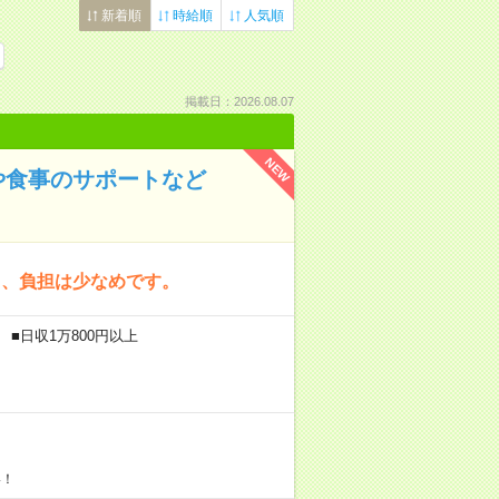
新着順
時給順
人気順
掲載日：2026.08.07
NEW
や食事のサポートなど
く、負担は少なめです。
 ■日収1万800円以上
い！