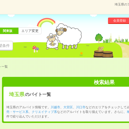
埼玉県の
会員登録
エリア変更
関東版
望条件
ト一覧
検索結果
埼玉県
のバイト一覧
埼玉県のアルバイト情報です。
川越市
、
大宮区
、
川口市
などのエリアをチェックして
売・サービス系
、
クリエイティブ系
などのアルバイトを取り揃えています。さらに、
件で絞り込んでいただけます。