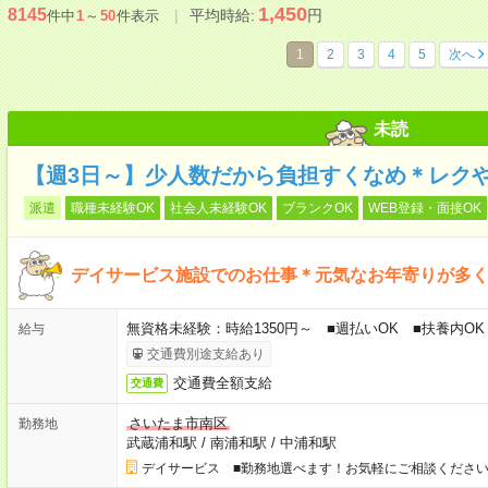
1,450
8145
平均時給:
円
件中
1
～
50
件表示
1
2
3
4
5
次へ
未読
【週3日～】少人数だから負担すくなめ＊レク
派遣
職種未経験OK
社会人未経験OK
ブランクOK
WEB登録・面接OK
デイサービス施設でのお仕事＊元気なお年寄りが多
無資格未経験：時給1350円～ ■週払いOK ■扶養内OK
給与
交通費別途支給あり
交通費全額支給
交通費
さいたま市南区
勤務地
武蔵浦和駅
/
南浦和駅
/
中浦和駅
デイサービス ■勤務地選べます！お気軽にご相談くださ