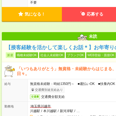
不要
気になる！
応募する
未読
【接客経験を活かして楽しくお話＊】お年寄り
派遣
職種未経験OK
社会人未経験OK
ブランクOK
WEB登録・面接OK
「いつもありがとう」無資格・未経験からはじまる
日々。
無資格未経験：時給1350円～ ■週払いOK ■扶養内OK
給与
交通費別途支給あり
交通費全額支給
交通費
埼玉県川越市
勤務地
川越駅
/
本川越駅
/
新河岸駅
/
…