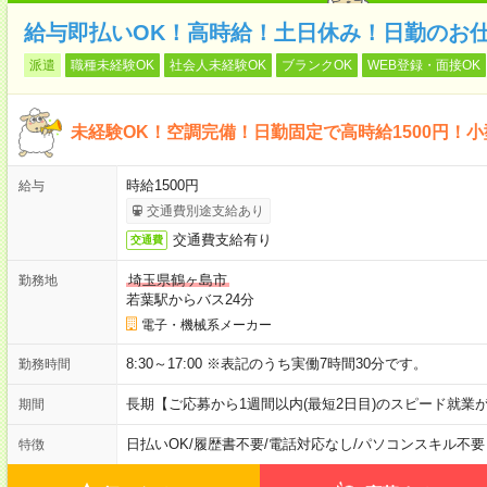
給与即払いOK！高時給！土日休み！日勤のお
派遣
職種未経験OK
社会人未経験OK
ブランクOK
WEB登録・面接OK
未経験OK！空調完備！日勤固定で高時給1500円！
時給1500円
給与
交通費別途支給あり
交通費支給有り
交通費
埼玉県鶴ヶ島市
勤務地
若葉駅からバス24分
電子・機械系メーカー
8:30～17:00 ※表記のうち実働7時間30分です。
勤務時間
長期【ご応募から1週間以内(最短2日目)のスピード就業
期間
日払いOK
/
履歴書不要
/
電話対応なし
/
パソコンスキル不要
特徴