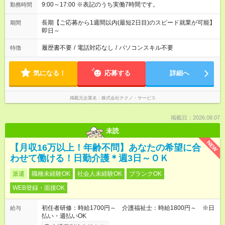
9:00～17:00 ※表記のうち実働7時間です。
勤務時間
長期【ご応募から1週間以内(最短2日目)のスピード就業が可能】
期間
即日～
履歴書不要
/
電話対応なし
/
パソコンスキル不要
特徴
気になる！
応募する
詳細へ
掲載元企業名
株式会社テクノ・サービス
掲載日：2026.08.07
未読
NEW
【月収16万以上！年齢不問】あなたの希望に合
わせて働ける！日勤介護＊週3日～ＯＫ
派遣
職種未経験OK
社会人未経験OK
ブランクOK
WEB登録・面接OK
初任者研修：時給1700円～ 介護福祉士：時給1800円～ ※日
給与
払い・週払いOK