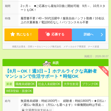
「家族とお休みを合わせたい」 「余裕を持って夕飯の準備がし
たい」 「できれば残業はしたくない」 など、ご希望があれば教
2ヶ月～ ■ご応募から最短3日後に開始可能 9月～、10月スタ
期間
えてくださいね。 ※Wワーク希望の方へ 今ご覧のお仕事で希望
ートもOK！
する勤務時間と、もう1つのお仕事の勤務時間。 合計で週40時
間を超える場合は応募できません
履歴書不要
/
40～50代活躍中
/
服装自由
/
シフト勤務
/
10名以
特徴
上の大量募集
/
電話対応なし
/
パソコンスキル不要
気になる！
応募する
詳細へ
掲載元企業名
日研トータルソーシング株式会社 メディカルケア事業部 ナース派遣
掲載日：2026.08.07
未読
NEW
【8月～OK！週3日～】ホテルライクな高齢者
マンションで生活サポート＊時短OK
派遣
職種未経験OK
社会人未経験OK
大学生歓迎
ブランクOK
WEB登録・面接OK
無資格未経験：時給1600円～ 経験者：時給1800円～★日払い
給与
／週払い制度あり（月払いも選べます）※稼働開始時は手続き完
了次第のお支払いとなります。
交通費別途支給あり