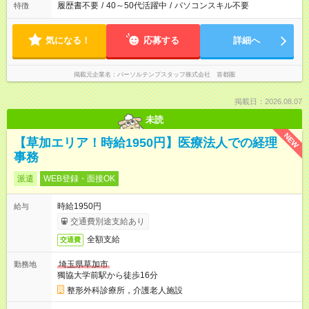
履歴書不要
/
40～50代活躍中
/
パソコンスキル不要
特徴
気になる！
応募する
詳細へ
掲載元企業名
パーソルテンプスタッフ株式会社 首都圏
掲載日：2026.08.07
未読
NEW
【草加エリア！時給1950円】医療法人での経理
事務
派遣
WEB登録・面接OK
時給1950円
給与
交通費別途支給あり
全額支給
交通費
埼玉県草加市
勤務地
獨協大学前駅から徒歩16分
整形外科診療所，介護老人施設