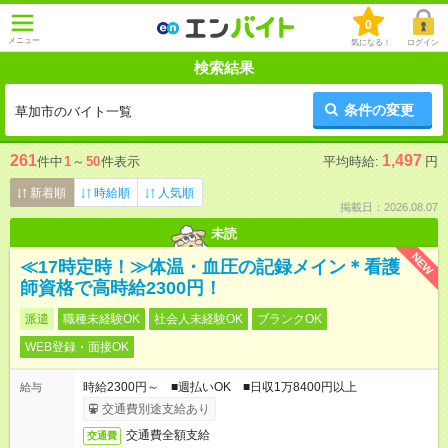
0
メニュー
気になる！
ログイン
検索結果
条件の変更
草加市のバイト一覧
261
1,497
件中
1
～
50
件表示
平均時給:
円
新着順
時給順
人気順
掲載日：2026.08.07
未読
NEW
≪17時定時！≫体温・血圧の記録メイン＊看護
師資格で高時給2300円！
派遣
職種未経験OK
社会人未経験OK
ブランクOK
WEB登録・面接OK
時給2300円～ ■週払いOK ■日収1万8400円以上
給与
交通費別途支給あり
交通費全額支給
交通費