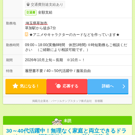
交通費別途支給あり
全額支給
交通費
埼玉県草加市
勤務地
草加駅から徒歩7分
★アニメやキャラクターのカードなどを作っています★
09:00～18:00(実働8時間 休憩1時間) ※時短勤務もご相談くだ
勤務時間
さい （ご経験により相談可能です。）
2026年10月上旬～長期 ※10月～！
期間
履歴書不要
/
40～50代活躍中
/
服装自由
特徴
気になる！
応募する
詳細へ
掲載元企業名
パーソルテンプスタッフ株式会社 首都圏
未読
30～40代活躍中！無理なく家庭と両立できるドラ