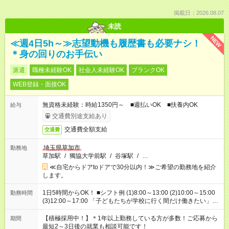
掲載日：2026.08.07
未読
NEW
≪週4日5h～≫志望動機も履歴書も必要ナシ！
＊身の回りのお手伝い
派遣
職種未経験OK
社会人未経験OK
ブランクOK
WEB登録・面接OK
無資格未経験：時給1350円～ ■週払いOK ■扶養内OK
給与
交通費別途支給あり
交通費全額支給
交通費
埼玉県草加市
勤務地
草加駅
/
獨協大学前駅
/
谷塚駅
/
…
≪自宅からドアtoドアで30分以内！≫ご希望の勤務地を紹介
します。
1日5時間からOK！ ■シフト例 (1)8:00～13:00 (2)10:00～15:00
勤務時間
(3)12:00～17:00 「子どもたちが学校に行く間だけ働きたい」
「余裕を持って夕飯の準備がしたい」 「午前中は働いて、午後
はプライベートの時間にしたい」 など、ご希望を教えてくださ
【積極採用中！】＊1年以上勤務している方が多数！ご応募から
期間
いね。 ※Wワーク希望の方へ 今ご覧のお仕事で希望する勤務時
最短2～3日後の就業も相談可能です！