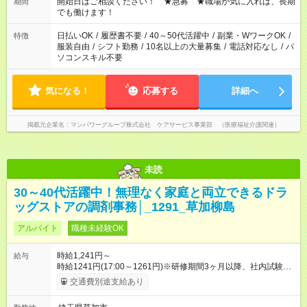
週40時間超の就業はご案内できません ※法令に基づき、週20時
開始日はご相談ください！ ★急募 ★職場が気に入れば、長期
期間
間以上勤務は社会保険への加入対象となります ※労働者派遣法
でも働けます！
（日雇い派遣の原則禁止）により、短時間・短期間の就業はご
案内が難しい場合があります
日払いOK
/
履歴書不要
/
40～50代活躍中
/
副業・WワークOK
/
特徴
服装自由
/
シフト勤務
/
10名以上の大量募集
/
電話対応なし
/
パ
ソコンスキル不要
気になる！
応募する
詳細へ
掲載元企業名
マンパワーグループ株式会社 ケアサービス事業部 （医療福祉介護関連）
未読
30～40代活躍中！無理なく家庭と両立できるドラ
ッグストアの調剤事務│_1291_草加柳島
アルバイト
職種未経験OK
時給1,241円～
給与
時給1241円(17:00～1261円)※研修期間3ヶ月以降、社内試験に
よる更新判定あり 社内試験合格後、時給＋50～100円の昇給あ
交通費別途支給あり
り （大学生は＋20円） 試用期間あり：入社日から3ヶ月間／本
採用と待遇は変わりません。 【試用期間】試用期間あり 試用期