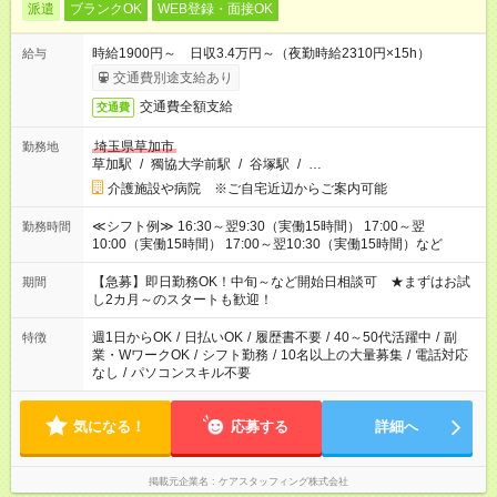
派遣
ブランクOK
WEB登録・面接OK
時給1900円～ 日収3.4万円～（夜勤時給2310円×15h）
給与
交通費別途支給あり
交通費全額支給
交通費
埼玉県草加市
勤務地
草加駅
/
獨協大学前駅
/
谷塚駅
/
…
介護施設や病院 ※ご自宅近辺からご案内可能
≪シフト例≫ 16:30～翌9:30（実働15時間） 17:00～翌
勤務時間
10:00（実働15時間） 17:00～翌10:30（実働15時間）など
【急募】即日勤務OK！中旬～など開始日相談可 ★まずはお試
期間
し2カ月～のスタートも歓迎！
週1日からOK
/
日払いOK
/
履歴書不要
/
40～50代活躍中
/
副
特徴
業・WワークOK
/
シフト勤務
/
10名以上の大量募集
/
電話対応
なし
/
パソコンスキル不要
気になる！
応募する
詳細へ
掲載元企業名
ケアスタッフィング株式会社