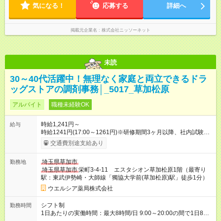
気になる！
応募する
詳細へ
掲載元企業名
株式会社ニッソーネット
未読
30～40代活躍中！無理なく家庭と両立できるドラ
ッグストアの調剤事務│_5017_草加松原
アルバイト
職種未経験OK
時給1,241円～
給与
時給1241円(17:00～1261円)※研修期間3ヶ月以降、社内試験に
よる更新判定あり 社内試験合格後、時給＋50～100円の昇給あ
交通費別途支給あり
り （大学生は＋20円） 試用期間あり：入社日から3ヶ月間／本
採用と待遇は変わりません。 【試用期間】試用期間あり 試用期
埼玉県草加市
勤務地
間の長さ：3ヶ月 雇用形態、給与は本採用時と同じです。
埼玉県草加市
栄町3-4-11 エスタシオン草加松原1階（最寄り
駅：東武伊勢崎・大師線「獨協大学前(草加松原)駅」徒歩1分）
ウエルシア薬局株式会社
シフト制
勤務時間
1日あたりの実働時間：最大8時間/日 9:00～20:00の間で1日8時