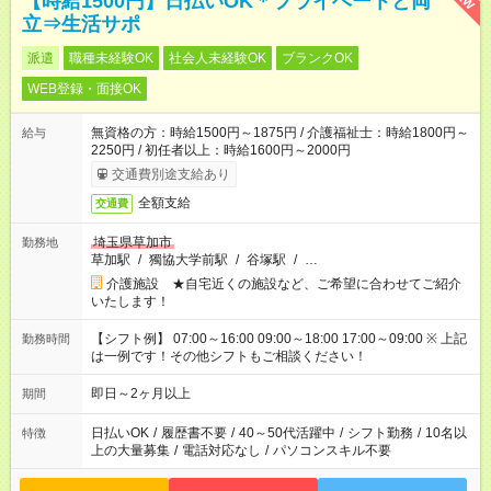
【時給1500円】日払いOK＊プライベートと両
立⇒生活サポ
派遣
職種未経験OK
社会人未経験OK
ブランクOK
WEB登録・面接OK
無資格の方：時給1500円～1875円 / 介護福祉士：時給1800円～
給与
2250円 / 初任者以上：時給1600円～2000円
交通費別途支給あり
全額支給
交通費
埼玉県草加市
勤務地
草加駅
/
獨協大学前駅
/
谷塚駅
/
…
介護施設 ★自宅近くの施設など、ご希望に合わせてご紹介
いたします！
【シフト例】 07:00～16:00 09:00～18:00 17:00～09:00 ※ 上記
勤務時間
は一例です！その他シフトもご相談ください！
即日～2ヶ月以上
期間
日払いOK
/
履歴書不要
/
40～50代活躍中
/
シフト勤務
/
10名以
特徴
上の大量募集
/
電話対応なし
/
パソコンスキル不要