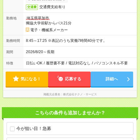
交通費支給有り
交通費
埼玉県草加市
勤務地
獨協大学前駅からバス21分
電子・機械系メーカー
8:45～17:25 ※表記のうち実働7時間40分です。
勤務時間
2026/8/20～長期
期間
日払いOK
/
履歴書不要
/
電話対応なし
/
パソコンスキル不要
特徴
気になる！
応募する
詳細へ
掲載元企業名
株式会社テクノ・サービス
こちらの条件も追加しませんか？
今が狙い目！急募