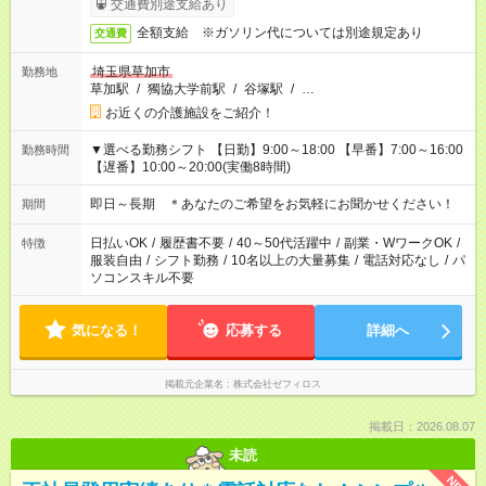
交通費別途支給あり
全額支給 ※ガソリン代については別途規定あり
交通費
埼玉県草加市
勤務地
草加駅
/
獨協大学前駅
/
谷塚駅
/
…
お近くの介護施設をご紹介！
▼選べる勤務シフト 【日勤】9:00～18:00 【早番】7:00～16:00
勤務時間
【遅番】10:00～20:00(実働8時間)
即日～長期 ＊あなたのご希望をお気軽にお聞かせください！
期間
日払いOK
/
履歴書不要
/
40～50代活躍中
/
副業・WワークOK
/
特徴
服装自由
/
シフト勤務
/
10名以上の大量募集
/
電話対応なし
/
パ
ソコンスキル不要
気になる！
応募する
詳細へ
掲載元企業名
株式会社ゼフィロス
掲載日：2026.08.07
未読