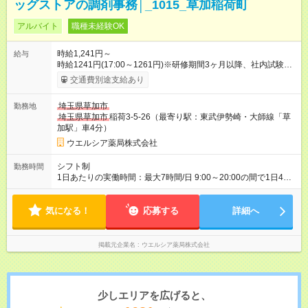
ッグストアの調剤事務│_1015_草加稲荷町
アルバイト
職種未経験OK
時給1,241円～
給与
時給1241円(17:00～1261円)※研修期間3ヶ月以降、社内試験に
よる更新判定あり 社内試験合格後、時給＋50～100円の昇給あ
交通費別途支給あり
り （大学生は＋20円） 試用期間あり：入社日から3ヶ月間／本
採用と待遇は変わりません。 【試用期間】試用期間あり 試用期
埼玉県草加市
勤務地
間の長さ：3ヶ月 雇用形態、給与は本採用時と同じです。
埼玉県草加市
稲荷3-5-26（最寄り駅：東武伊勢崎・大師線「草
加駅」車4分）
ウエルシア薬局株式会社
シフト制
勤務時間
1日あたりの実働時間：最大7時間/日 9:00～20:00の間で1日4時
間～応相談 ☆週2～4日の勤務 ※勤務曜日応相談 ※日曜日勤務で
きる方歓迎 ☆未経験・無資格可
気になる！
応募する
詳細へ
掲載元企業名
ウエルシア薬局株式会社
少しエリアを広げると、