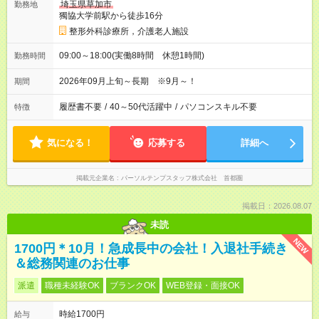
埼玉県草加市
勤務地
獨協大学前駅から徒歩16分
整形外科診療所，介護老人施設
09:00～18:00(実働8時間 休憩1時間)
勤務時間
2026年09月上旬～長期 ※9月～！
期間
履歴書不要
/
40～50代活躍中
/
パソコンスキル不要
特徴
気になる！
応募する
詳細へ
掲載元企業名
パーソルテンプスタッフ株式会社 首都圏
掲載日：2026.08.07
未読
NEW
1700円＊10月！急成長中の会社！入退社手続き
＆総務関連のお仕事
派遣
職種未経験OK
ブランクOK
WEB登録・面接OK
時給1700円
給与