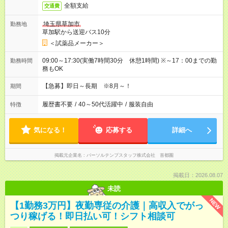
全額支給
交通費
埼玉県草加市
勤務地
草加駅から送迎バス10分
＜試薬品メーカー＞
09:00～17:30(実働7時間30分 休憩1時間) ※～17：00までの勤
勤務時間
務もOK
【急募】即日～長期 ※8月～！
期間
履歴書不要
/
40～50代活躍中
/
服装自由
特徴
気になる！
応募する
詳細へ
掲載元企業名
パーソルテンプスタッフ株式会社 首都圏
掲載日：2026.08.07
未読
NEW
【1勤務3万円】夜勤専従の介護｜高収入でがっ
つり稼げる！即日払い可！シフト相談可