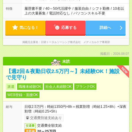
間と、もう1つのお仕事の勤務時間。 合計で週40時間を超える
場合は応募できません。
履歴書不要
/
40～50代活躍中
/
服装自由
/
シフト勤務
/
10名以
特徴
上の大量募集
/
電話対応なし
/
パソコンスキル不要
気になる！
応募する
詳細へ
掲載元企業名
日研トータルソーシング株式会社 メディカルケア事業部
掲載日：2026.08.07
未読
NEW
【週2回＆夜勤日収2.5万円～】未経験OK！施設
で見守り
派遣
職種未経験OK
社会人未経験OK
ブランクOK
WEB登録・面接OK
日収2.5万円：時給1350円×8h＋残業割増（時給1.25×8h）+深夜
給与
割増（時給0.25×5h）
交通費別途支給あり
交通費全額支給
交通費
20～25万円
月収例