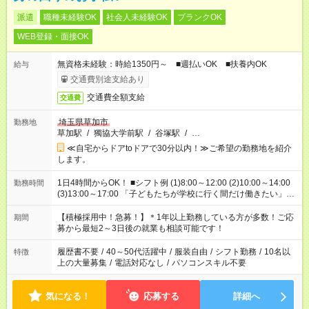
派遣
職種未経験OK
社会人未経験OK
ブランクOK
WEB登録・面接OK
無資格未経験：時給1350円～ ■週払いOK ■扶養内OK
給与
交通費別途支給あり
交通費全額支給
交通費
埼玉県草加市
勤務地
草加駅
/
獨協大学前駅
/
谷塚駅
/
…
≪自宅からドアtoドアで30分以内！≫ご希望の勤務地を紹介
します。
1日4時間からOK！ ■シフト例 (1)8:00～12:00 (2)10:00～14:00
勤務時間
(3)13:00～17:00 「子どもたちが学校に行く間だけ働きたい」
「余裕を持って夕飯の準備がしたい」 「午前中は働いて、午後
はプライベートの時間にしたい」 など、ご希望を教えてくださ
【積極採用中！急募！】＊1年以上勤務している方が多数！ご応
期間
いね。 ※Wワーク希望の方へ 今ご覧のお仕事で希望する勤務時
募から最短2～3日後の就業も相談可能です！
間と、もう1つのお仕事の勤務時間。 合計で週40時間を超える
場合は応募できません。
履歴書不要
/
40～50代活躍中
/
服装自由
/
シフト勤務
/
10名以
特徴
上の大量募集
/
電話対応なし
/
パソコンスキル不要
気になる！
応募する
詳細へ