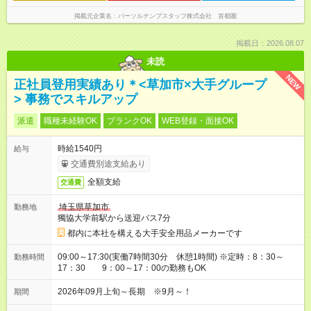
掲載元企業名
パーソルテンプスタッフ株式会社 首都圏
掲載日：2026.08.07
未読
NEW
正社員登用実績あり＊<草加市×大手グループ
> 事務でスキルアップ
派遣
職種未経験OK
ブランクOK
WEB登録・面接OK
時給1540円
給与
交通費別途支給あり
全額支給
交通費
埼玉県草加市
勤務地
獨協大学前駅から送迎バス7分
都内に本社を構える大手安全用品メーカーです
09:00～17:30(実働7時間30分 休憩1時間) ※定時：8：30～
勤務時間
17：30 9：00～17：00の勤務もOK
2026年09月上旬～長期 ※9月～！
期間