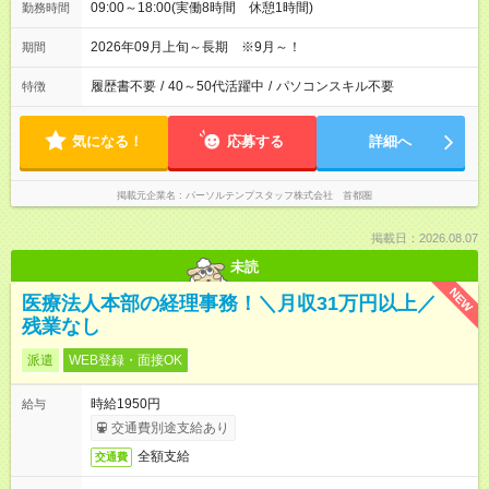
09:00～18:00(実働8時間 休憩1時間)
勤務時間
2026年09月上旬～長期 ※9月～！
期間
履歴書不要
/
40～50代活躍中
/
パソコンスキル不要
特徴
気になる！
応募する
詳細へ
掲載元企業名
パーソルテンプスタッフ株式会社 首都圏
掲載日：2026.08.07
未読
NEW
医療法人本部の経理事務！＼月収31万円以上／
残業なし
派遣
WEB登録・面接OK
時給1950円
給与
交通費別途支給あり
全額支給
交通費