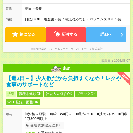
即日～長期
期間
日払いOK
/
履歴書不要
/
電話対応なし
/
パソコンスキル不要
特徴
気になる！
応募する
詳細へ
掲載元企業名
パーソルファクトリーパートナーズ株式会社
掲載日：2026.08.07
未読
NEW
【週3日～】少人数だから負担すくなめ＊レクや
食事のサポートなど
派遣
職種未経験OK
社会人未経験OK
ブランクOK
WEB登録・面接OK
無資格未経験：時給1350円～ ■週払いOK ■扶養内OK ■日収
給与
1万800円以上
交通費別途支給あり