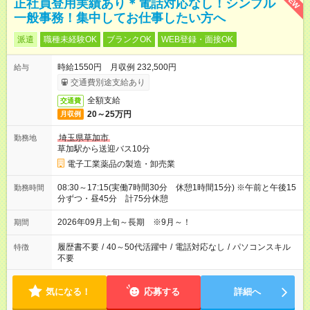
NEW
正社員登用実績あり＊電話対応なし！シンプル
一般事務！集中してお仕事したい方へ
派遣
職種未経験OK
ブランクOK
WEB登録・面接OK
時給1550円 月収例 232,500円
給与
交通費別途支給あり
全額支給
交通費
20～25万円
月収例
埼玉県草加市
勤務地
草加駅から送迎バス10分
電子工業薬品の製造・卸売業
08:30～17:15(実働7時間30分 休憩1時間15分) ※午前と午後15
勤務時間
分ずつ・昼45分 計75分休憩
2026年09月上旬～長期 ※9月～！
期間
履歴書不要
/
40～50代活躍中
/
電話対応なし
/
パソコンスキル
特徴
不要
気になる！
応募する
詳細へ