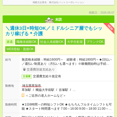
掲載元企業名
株式会社パットコーポレーション
掲載日：2026.08.07
未読
NEW
＼週休3日×時短OK／ミドルシニア層でもシッ
カリ稼げる＊介護
派遣
職種未経験OK
社会人未経験OK
大学生歓迎
ブランクOK
WEB登録・面接OK
無資格未経験：時給1600円～ 経験者：時給1800円～★日払い
給与
／週払い制度あり（月払いも選べます）※稼働開始時は手続き完
了次第のお支払いとなります。
交通費別途支給あり
交通費支給※規定有
交通費
埼玉県草加市
勤務地
草加駅
/
獨協大学前駅
/
谷塚駅
/
…
＜ご近所の老人ホームなど＞
★1日6時間～の時短シフトOK ★もちろんフルタイムシフトも可
勤務時間
能 ★スタート時間選べます 7:00～16:00 9:00～18:00 11:00～
20:00 など 残業なし！ ※Wワークの場合、他のお仕事と合わせ