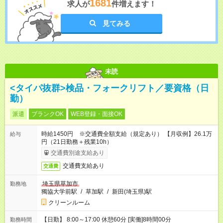
1681
求人が
件増えます！
見てみる
未読
<タイパ抜群>検品・フォークリフト／要資格（日
勤）
派遣
ブランクOK
WEB登録・面接OK
時給1450円 ※交通費全額支給（規定あり） 【月収例】26.1万
給与
円（21日勤務＋残業10h）
交通費別途支給あり
交通費支給あり
交通費
埼玉県草加市
勤務地
獨協大学前駅
/
草加駅
/
新田(埼玉県)駅
クリーンルーム
【日勤】 8:00～17:00 休憩60分 [実働]8時間00分
勤務時間