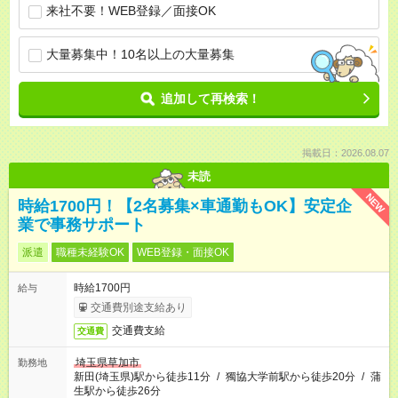
来社不要！WEB登録／面接OK
大量募集中！10名以上の大量募集
追加して再検索！
掲載日：2026.08.07
未読
NEW
時給1700円！【2名募集×車通勤もOK】安定企
業で事務サポート
派遣
職種未経験OK
WEB登録・面接OK
時給1700円
給与
交通費別途支給あり
交通費支給
交通費
埼玉県草加市
勤務地
新田(埼玉県)駅から徒歩11分
/
獨協大学前駅から徒歩20分
/
蒲
生駅から徒歩26分