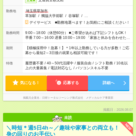
交通費全額支給
交通費
埼玉県草加市
勤務地
草加駅
/
獨協大学前駅
/
谷塚駅
/
…
デイサービス ■勤務地選べます！お気軽にご相談ください！
9:00～18:00（休憩60分） ■ご希望があれば下記シフトもOK！
勤務時間
早番 7:00～16:00 遅番 10:00～19:00 「家族と休みを合わせた
い」 「余裕を持って夕飯の準備がしたい」 「できれば残業はし
たくない」 など、ご希望を教えてくださいね。 ※Wワーク希望
【積極採用中！急募！】＊1年以上勤務している方が多数！ご応
期間
の方へ 今ご覧のお仕事で希望する勤務時間と、もう1つのお仕事
募から最短2～3日後の就業も相談可能です！
の勤務時間。 合計で週40時間を超える場合は応募できません。
履歴書不要
/
40～50代活躍中
/
服装自由
/
シフト勤務
/
10名以
特徴
上の大量募集
/
電話対応なし
/
パソコンスキル不要
気になる！
応募する
詳細へ
掲載元企業名
日研トータルソーシング株式会社 メディカルケア事業部
掲載日：2026.08.07
未読
NEW
＼時短＊週5日4h～／趣味や家事との両立も！
身の回りのお手伝い