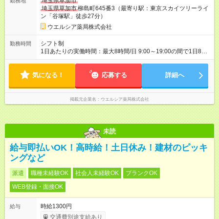
埼玉県草加市
勤務地
間の長さ：3ヶ月 雇用形態、給与は本採用時と同じです。
埼玉県草加市
柳島町645番3（最寄り駅：東京スカイツリーライ
ン「谷塚駅」徒歩27分）
ウエルシア薬局株式会社
シフト制
勤務時間
1日あたりの実働時間：最大8時間/日 9:00～19:00の間で1日8時
間の勤務 ☆週2～5日の勤務 ※勤務曜日応相談 ☆未経験・無資格
可
気になる！
応募する
詳細へ
掲載元企業名
ウエルシア薬局株式会社
未読
給与即払いOK！高時給！土日休み！建材のピッキ
ングなど
派遣
職種未経験OK
社会人未経験OK
ブランクOK
WEB登録・面接OK
時給1300円
給与
交通費別途支給あり