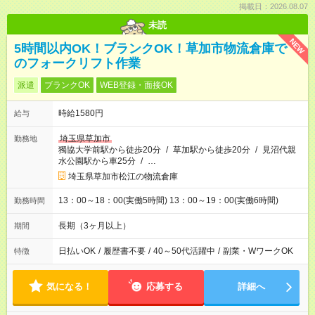
掲載日：2026.08.07
未読
NEW
5時間以内OK！ブランクOK！草加市物流倉庫で
のフォークリフト作業
派遣
ブランクOK
WEB登録・面接OK
時給1580円
給与
埼玉県草加市
勤務地
獨協大学前駅から徒歩20分
/
草加駅から徒歩20分
/
見沼代親
水公園駅から車25分
/
…
埼玉県草加市松江の物流倉庫
13：00～18：00(実働5時間) 13：00～19：00(実働6時間)
勤務時間
長期（3ヶ月以上）
期間
日払いOK
/
履歴書不要
/
40～50代活躍中
/
副業・WワークOK
特徴
気になる！
応募する
詳細へ