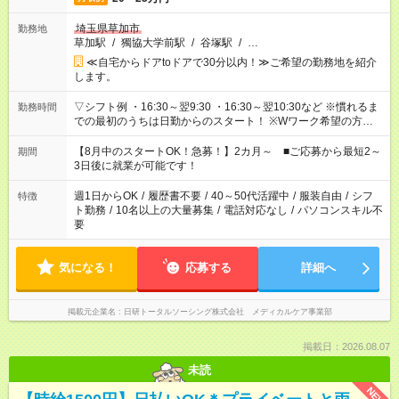
埼玉県草加市
勤務地
草加駅
/
獨協大学前駅
/
谷塚駅
/
…
≪自宅からドアtoドアで30分以内！≫ご希望の勤務地を紹介
します。
▽シフト例 ・16:30～翌9:30 ・16:30～翌10:30など ※慣れるま
勤務時間
での最初のうちは日勤からのスタート！ ※Wワーク希望の方へ
今ご覧のお仕事で希望する勤務時間と、もう1つのお仕事の勤務
時間。 合計で週40時間を超える場合は応募できません。
【8月中のスタートOK！急募！】2カ月～ ■ご応募から最短2～
期間
3日後に就業が可能です！
週1日からOK
/
履歴書不要
/
40～50代活躍中
/
服装自由
/
シフ
特徴
ト勤務
/
10名以上の大量募集
/
電話対応なし
/
パソコンスキル不
要
気になる！
応募する
詳細へ
掲載元企業名
日研トータルソーシング株式会社 メディカルケア事業部
掲載日：2026.08.07
未読
NEW