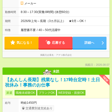
メーカー
8:30～17:30(実働:8時間) (休憩60分)
勤務時間
2026/9/上旬～長期（3カ月以上） ★9月～OK！
期間
履歴書不要
/
40～50代活躍中
特徴
気になる！
応募する
詳細へ
掲載元企業名
アデコ株式会社
掲載日：2026.08.07
未読
NEW
【あんしん長期】残業なし！17時台定時！土日
祝休み！事務のお仕事
派遣
職種未経験OK
ブランクOK
WEB登録・面接OK
時給1450円
給与
交通費別途支給あり