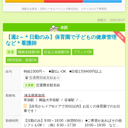
掲載元企業名
日研トータルソーシング株式会社 メディカルケア事業部
掲載日：2026.08.07
未読
NEW
【週2～＊日勤のみ】保育園で子どもの健康管理
など＊看護師
派遣
職種未経験OK
社会人未経験OK
ブランクOK
WEB登録・面接OK
時給2300円～ ■週払いOK ■日収1万8400円以上
給与
交通費別途支給あり
交通費全額支給
交通費
埼玉県草加市
勤務地
草加駅
/
獨協大学前駅
/
谷塚駅
/
…
【自宅からドアtoドアで30分以内】お近くの保育園でのお仕
事です！
【日勤のみ】9:00～18:00（休憩60分） ■ご希望があればその他
勤務時間
シフトもOK！ （例）8:30～17:30 10:00～19:00 など