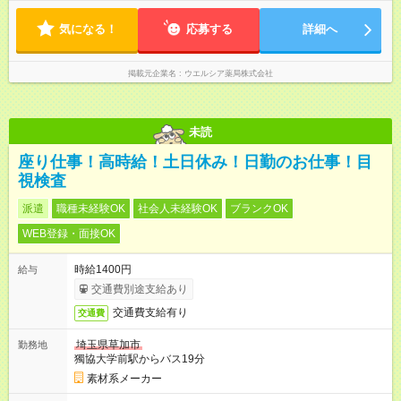
間の勤務 ☆週3～5日の勤務 ※勤務曜日応相談 ☆未経験・無資格
可
気になる！
応募する
詳細へ
掲載元企業名
ウエルシア薬局株式会社
未読
座り仕事！高時給！土日休み！日勤のお仕事！目
視検査
派遣
職種未経験OK
社会人未経験OK
ブランクOK
WEB登録・面接OK
時給1400円
給与
交通費別途支給あり
交通費支給有り
交通費
埼玉県草加市
勤務地
獨協大学前駅からバス19分
素材系メーカー