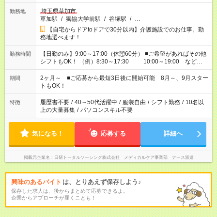
埼玉県草加市
勤務地
草加駅
/
獨協大学前駅
/
谷塚駅
/
…
【自宅からドアtoドアで30分以内】介護施設でのお仕事。勤
務地選べます！
【日勤のみ】9:00～17:00（休憩60分） ■ご希望があればその他
勤務時間
シフトもOK！ （例）8:30～17:30 10:00～19:00 など
「家族とお休みを合わせたい」 「できれば残業はしたくない」
など、あなたのご希望に沿ったお仕事をご紹介します！ ※Wワ
2ヶ月～ ■ご応募から最短3日後に開始可能 8月～、9月スター
期間
ーク希望の方へ 今ご覧のお仕事で希望する勤務時間と、もう1つ
トもOK！
のお仕事の勤務時間。 合計で週40時間を超える場合は応募でき
ません
履歴書不要
/
40～50代活躍中
/
服装自由
/
シフト勤務
/
10名以
特徴
上の大量募集
/
パソコンスキル不要
気になる！
応募する
詳細へ
掲載元企業名
日研トータルソーシング株式会社 メディカルケア事業部 ナース派遣
興味のあるバイト
は、とりあえず保存しよう♪
保存した求人は、後からまとめて応募できるよ。
企業からアプローチが届くことも！