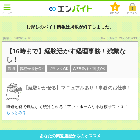
0
メニュー
気になる！
ログイン
お探しのバイト情報は掲載が終了しました。
掲載日 :2026
/
07
/
10
No.TEMPGT26-0445633
【16時まで】経験活かす経理事務！残業な
し！
派遣
職種未経験OK
ブランクOK
WEB登録・面接OK
【経験いかせる】マニュアルあり！事務のお仕事！
時短勤務で無理なく続けられる！アットホームな小規模オフィス！
...
もっとみる
あなたの閲覧履歴からのオススメ