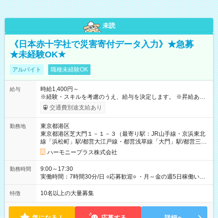
未読
《日本赤十字社で災害寄付データ入力》★急募
★未経験OK★
アルバイト
職種未経験OK
時給1,400円～
給与
※経験・スキルを考慮のうえ、給与を決定します。 ※昇給あり
（勤務実績・評価による） ※残業が発生した場合は、時間外手
交通費別途支給あり
当を全額支給します。 ※交通費支給（月額上限50,000円／当社
規定による） ※給与は月末締め、翌月15日払いです。 ※試用期
東京都港区
勤務地
間中も給与・待遇に変更はありません。 【試用期間】試用期間
東京都港区芝大門１－１－３（最寄り駅：JR山手線・京浜東北
あり 試用期間の長さ：1ヶ月 雇用形態、給与は本採用時と同じ
線「浜松町」駅/都営大江戸線・都営浅草線「⼤⾨」駅/都営三田
です。 試用期間中は、健康保険などの福利厚生の一部が制限さ
線「御成⾨」駅）
れる可能性があります。
ハーモニープラス株式会社
9:00～17:30
勤務時間
実働時間：7時間30分/日 ○応募歓迎○ ・月～金の週5日稼働いた
だける方 ・実働時間：7.5時間（休憩1時間）
10名以上の大量募集
特徴
気になる！
応募する
詳細へ