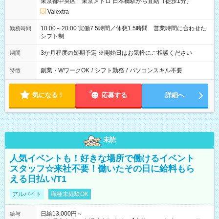
東京都中央区 東京メトロ 日本橋駅から直結（徒歩1分）
Valextra
10:00～20:00 実働7.5時間／休憩1.5時間 営業時間に合わせた
勤務時間
シフト制
3か月程度の短期予定 ※開始日はお気軽にご相談ください
期間
副業・WワークOK
/
シフト勤務
/
パソコンスキル不要
特徴
気になる！
応募する
詳細へ
未読
人気イベントも！好きな場所で働けるイベント
スタッフ☆来社不要！働いたその日に給料もら
える日払い/T1
アルバイト
職種未経験OK
日給13,000円～
給与