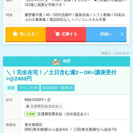
【8月中のスタートOK！急募！】2カ月～ ■ご応募から最短2～
期間
ね。 ※Wワーク希望の方へ 今ご覧のお仕事で希望する勤務時間
3日後に就業が可能です！
と、もう1つのお仕事の勤務時間。 合計で週40時間を超える場
合は応募できません。
履歴書不要
/
40～50代活躍中
/
服装自由
/
シフト勤務
/
10名以
特徴
上の大量募集
/
電話対応なし
/
パソコンスキル不要
気になる！
応募する
詳細へ
掲載日：2026.08.07
未読
＼！完全在宅！／土日含む週2～OK<講座受付
>@2400円
派遣
ブランクOK
WEB登録・面接OK
時給2400円＋交
給与
交通費別途支給あり
交通費実費支給（当社規定あり）
交通費
東京都港区
勤務地
田町(東京都)駅から徒歩4分
/
三田(東京都)駅から徒歩7分