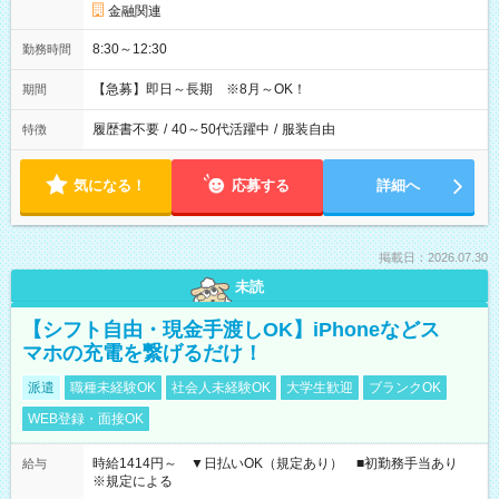
金融関連
8:30～12:30
勤務時間
【急募】即日～長期 ※8月～OK！
期間
履歴書不要
/
40～50代活躍中
/
服装自由
特徴
気になる！
応募する
詳細へ
掲載日：2026.07.30
未読
【シフト自由・現金手渡しOK】iPhoneなどス
マホの充電を繋げるだけ！
派遣
職種未経験OK
社会人未経験OK
大学生歓迎
ブランクOK
WEB登録・面接OK
時給1414円～ ▼日払いOK（規定あり） ■初勤務手当あり
給与
※規定による