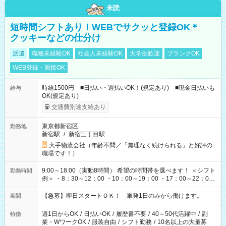
未読
短時間シフトあり！WEBでサクッと登録OK＊
クッキーなどの仕分け
派遣
職種未経験OK
社会人未経験OK
大学生歓迎
ブランクOK
WEB登録・面接OK
時給1500円 ■日払い・週払いOK！(規定あり) ■現金日払いも
給与
OK(規定あり)
交通費別途支給あり
東京都新宿区
勤務地
新宿駅
/
新宿三丁目駅
大手物流会社（年齢不問／「無理なく続けられる」と好評の
職場です！）
9:00～18:00（実動8時間） 希望の時間帯を選べます！ ＜シフト
勤務時間
例＞ ・8：30～12：00 ・10：00～19：00 ・17：00～22：00
・13：00～22：00 ・22：00～翌6：00 など
【急募】即日スタートＯＫ！ 単発1日のみから働けます。
期間
週1日からOK
/
日払いOK
/
履歴書不要
/
40～50代活躍中
/
副
特徴
業・WワークOK
/
服装自由
/
シフト勤務
/
10名以上の大量募