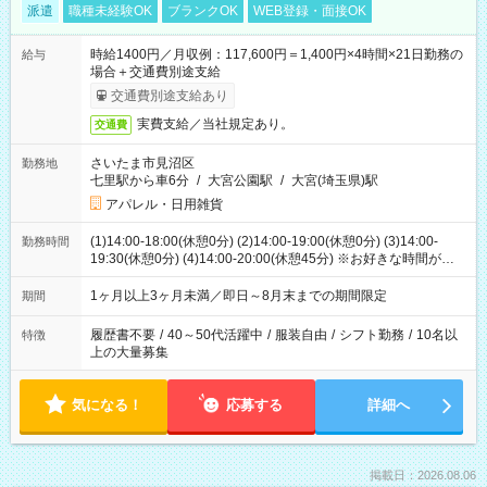
派遣
職種未経験OK
ブランクOK
WEB登録・面接OK
時給1400円／月収例：117,600円＝1,400円×4時間×21日勤務の
給与
場合＋交通費別途支給
交通費別途支給あり
実費支給／当社規定あり。
交通費
さいたま市見沼区
勤務地
七里駅から車6分
/
大宮公園駅
/
大宮(埼玉県)駅
アパレル・日用雑貨
(1)14:00-18:00(休憩0分) (2)14:00-19:00(休憩0分) (3)14:00-
勤務時間
19:30(休憩0分) (4)14:00-20:00(休憩45分) ※お好きな時間が選べ
ます
1ヶ月以上3ヶ月未満／即日～8月末までの期間限定
期間
履歴書不要
/
40～50代活躍中
/
服装自由
/
シフト勤務
/
10名以
特徴
上の大量募集
気になる！
応募する
詳細へ
掲載日：2026.08.06