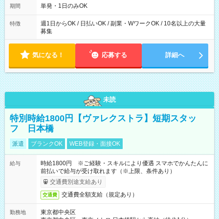
単発・1日のみOK
期間
週1日からOK / 日払いOK / 副業・WワークOK / 10名以上の大量
特徴
募集
気になる！
応募する
詳細へ
未読
特別時給1800円【ヴァレクストラ】短期スタッ
フ 日本橋
派遣
ブランクOK
WEB登録・面接OK
時給1800円 ※ご経験・スキルにより優遇 スマホでかんたんに
給与
前払いで給与が受け取れます（※上限、条件あり）
交通費別途支給あり
交通費全額支給（規定あり）
交通費
東京都中央区
勤務地