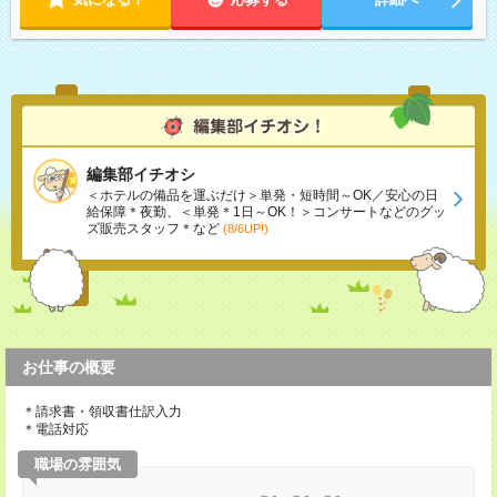
編集部イチオシ
＜ホテルの備品を運ぶだけ＞単発・短時間～OK／安心の日
給保障＊夜勤、＜単発＊1日～OK！＞コンサートなどのグッ
ズ販売スタッフ＊など
(8/6UP!)
お仕事の概要
＊請求書・領収書仕訳入力
＊電話対応
職場の雰囲気