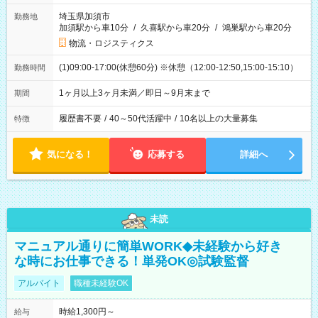
埼玉県加須市
勤務地
加須駅から車10分
/
久喜駅から車20分
/
鴻巣駅から車20分
物流・ロジスティクス
(1)09:00-17:00(休憩60分) ※休憩（12:00-12:50,15:00-15:10）
勤務時間
1ヶ月以上3ヶ月未満／即日～9月末まで
期間
履歴書不要
/
40～50代活躍中
/
10名以上の大量募集
特徴
気になる！
応募する
詳細へ
未読
マニュアル通りに簡単WORK◆未経験から好き
な時にお仕事できる！単発OK◎試験監督
アルバイト
職種未経験OK
時給1,300円～
給与