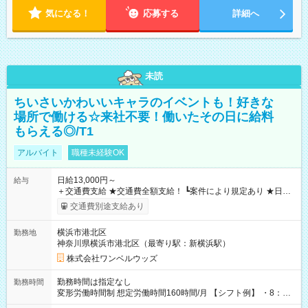
気になる！
応募する
詳細へ
未読
ちいさいかわいいキャラのイベントも！好きな
場所で働ける☆来社不要！働いたその日に給料
もらえる◎/T1
アルバイト
職種未経験OK
日給13,000円～
給与
＋交通費支給 ★交通費全額支給！ ┗案件により規定あり ★日払
いOK！（規定あり） ┗働いたその日に現金GET♪ お仕事後はコ
交通費別途支給あり
ンビニATMから 日払い分を引き落とせます！ 【試用期間】試
用期間なし
横浜市港北区
勤務地
神奈川県横浜市港北区（最寄り駅：新横浜駅）
株式会社ワンベルウッズ
勤務時間は指定なし
勤務時間
変形労働時間制 想定労働時間160時間/月 【シフト例】 ・8：00
～21：00