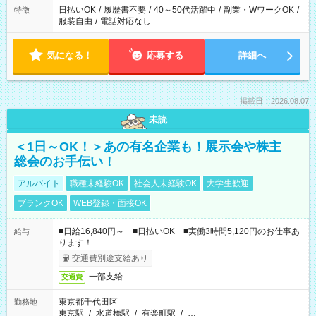
日払いOK
/
履歴書不要
/
40～50代活躍中
/
副業・WワークOK
/
特徴
服装自由
/
電話対応なし
気になる！
応募する
詳細へ
掲載日：2026.08.07
未読
＜1日～OK！＞あの有名企業も！展示会や株主
総会のお手伝い！
アルバイト
職種未経験OK
社会人未経験OK
大学生歓迎
ブランクOK
WEB登録・面接OK
■日給16,840円～ ■日払いOK ■実働3時間5,120円のお仕事あ
給与
ります！
交通費別途支給あり
一部支給
交通費
東京都千代田区
勤務地
東京駅
/
水道橋駅
/
有楽町駅
/
…