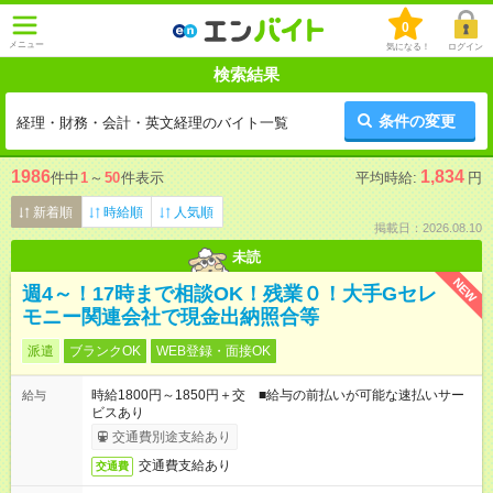
0
メニュー
気になる！
ログイン
検索結果
条件の変更
経理・財務・会計・英文経理のバイト一覧
1986
1,834
件中
1
～
50
件表示
平均時給:
円
新着順
時給順
人気順
掲載日：2026.08.10
未読
NEW
週4～！17時まで相談OK！残業０！大手Gセレ
モニー関連会社で現金出納照合等
派遣
ブランクOK
WEB登録・面接OK
時給1800円～1850円＋交 ■給与の前払いが可能な速払いサー
給与
ビスあり
交通費別途支給あり
交通費支給あり
交通費