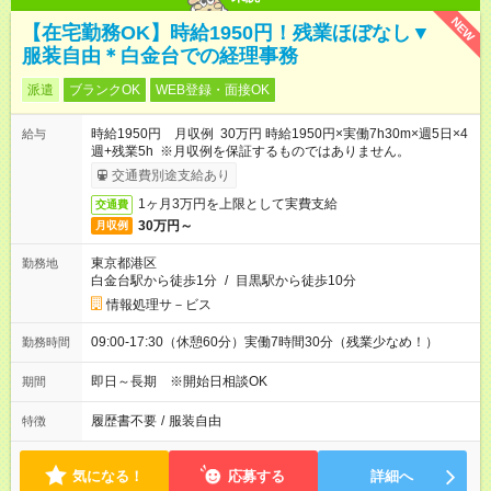
NEW
【在宅勤務OK】時給1950円！残業ほぼなし▼
服装自由＊白金台での経理事務
派遣
ブランクOK
WEB登録・面接OK
時給1950円 月収例 30万円 時給1950円×実働7h30m×週5日×4
給与
週+残業5h ※月収例を保証するものではありません。
交通費別途支給あり
1ヶ月3万円を上限として実費支給
交通費
30万円～
月収例
東京都港区
勤務地
白金台駅から徒歩1分
/
目黒駅から徒歩10分
情報処理サ－ビス
09:00-17:30（休憩60分）実働7時間30分（残業少なめ！）
勤務時間
即日～長期 ※開始日相談OK
期間
履歴書不要
/
服装自由
特徴
気になる！
応募する
詳細へ