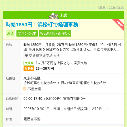
掲載日：2026.08.10
未読
NEW
時給1850円！浜松町で経理事務
派遣
ブランクOK
WEB登録・面接OK
時給1850円 月収例 28万円 時給1850円×実働7h40m×週5日×4
給与
週 ※月収例を保証するものではありません。※給与即受取りサ
ービス利用可（利用条件有）
交通費別途支給あり
1ヶ月3万円を上限として実費支給
交通費
25～30万円
月収例
東京都港区
勤務地
浜松町駅から徒歩6分
/
日の出(東京都)駅から徒歩5分
不動産業
09:00-17:40（休憩60分）実働7時間40分
勤務時間
2026年10月01日～長期 ※開始日相談OK ※10月～！
期間
履歴書不要
特徴