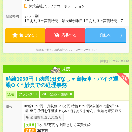
株式会社アルファコーポレーション
シフト制
勤務時間
1日あたりの実働時間：最大8時間/日 1日あたりの実働時間：7～
8時間 シフト例 ・10時00分～19時00分 ・10時00分～18時00分
気になる！
応募する
詳細へ
掲載元企業名
株式会社アルファコーポレーション
掲載日：2026.08.10
未読
NEW
時給1950円！残業ほぼなし▼自転車・バイク通
勤OK＊妙典での経理事務
派遣
ブランクOK
WEB登録・面接OK
時給1950円 月収例 31万円 時給1950円×実働8h×週5日×4
給与
週 ※月収例を保証するものではありません。※給与即受取りサ
ービス利用可（利用条件有）
交通費別途支給あり
1ヶ月3万円を上限として実費支給
交通費
30万円～
月収例