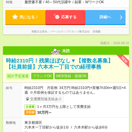
履歴書不要
/
40～50代活躍中
/
副業・WワークOK
特徴
気になる！
応募する
詳細へ
掲載元企業名
パーソルテンプスタッフ株式会社 首都圏
掲載日：2026.08.10
未読
NEW
時給2310円！残業ほぼなし▼【複数名募集】
【社員前提】六本木一丁目での経理事務
紹介予定派遣
ブランクOK
WEB登録・面接OK
時給2310円 月収例 34万円 時給2310円×実働7h30m×週5日×4
給与
週 ※月収例を保証するものではありません。
交通費別途支給あり
1ヶ月3万円を上限として実費支給
交通費
30万円～
月収例
東京都港区
勤務地
六本木一丁目駅から徒歩1分
/
六本木駅から徒歩6分