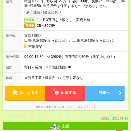
時給1800円 月収例 27万円 時給1800円×実働7h30m×週5日×4
給与
週+残業5h ※月収例を保証するものではありません。
交通費別途支給あり
1ヶ月3万円を上限として実費支給
交通費
25～30万円
月収例
東京都港区
勤務地
田町(東京都)駅から徒歩5分
/
三田(東京都)駅から徒歩7分
不動産業
09:00-17:30（休憩60分）実働7時間30分（残業少なめ！）
勤務時間
即日～長期 ※開始日相談OK
期間
履歴書不要
/
服装自由
/
電話対応なし
特徴
気になる！
応募する
詳細へ
掲載元企業名
株式会社リクルートスタッフィング
掲載日：2026.08.10
未読