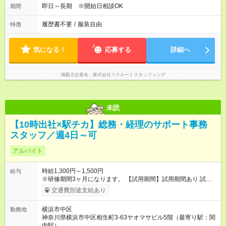
即日～長期 ※開始日相談OK
期間
履歴書不要
/
服装自由
特徴
気になる！
応募する
詳細へ
掲載元企業名
株式会社リクルートスタッフィング
未読
【10時出社×駅チカ】総務・経理のサポート事務
スタッフ／週4日～可
アルバイト
時給1,300円～1,500円
給与
※研修期間3ヶ月になります。 【試用期間】試用期間あり 試用期
間の長さ：3ヶ月 雇用形態、給与は本採用時と同じです。
交通費別途支給あり
横浜市中区
勤務地
神奈川県横浜市中区相生町3-63ヤオマサビル5階（最寄り駅：関
内駅）