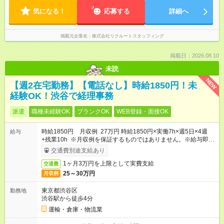
気になる！
応募する
詳細へ
掲載元企業名
株式会社リクルートスタッフィング
掲載日：2026.08.10
未読
NEW
【週2在宅勤務】【電話なし】時給1850円！未
経験OK！渋谷で経理事務
派遣
職種未経験OK
ブランクOK
WEB登録・面接OK
時給1850円 月収例 27万円 時給1850円×実働7h×週5日×4週
給与
+残業10h ※月収例を保証するものではありません。※給与即受
取りサービス利用可（利用条件有）
交通費別途支給あり
1ヶ月3万円を上限として実費支給
交通費
25～30万円
月収例
東京都渋谷区
勤務地
渋谷駅から徒歩4分
運輸・倉庫・物流業