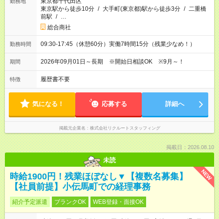
東京都千代田区
勤務地
東京駅から徒歩10分
/
大手町(東京都)駅から徒歩3分
/
二重橋
前駅
/
…
総合商社
09:30-17:45（休憩60分）実働7時間15分（残業少なめ！）
勤務時間
2026年09月01日～長期 ※開始日相談OK ※9月～！
期間
履歴書不要
特徴
気になる！
応募する
詳細へ
掲載元企業名
株式会社リクルートスタッフィング
掲載日：2026.08.10
未読
NEW
時給1900円！残業ほぼなし▼【複数名募集】
【社員前提】小伝馬町での経理事務
紹介予定派遣
ブランクOK
WEB登録・面接OK