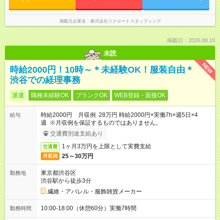
掲載元企業名
株式会社リクルートスタッフィング
掲載日：2026.08.10
未読
NEW
時給2000円！10時～＊未経験OK！服装自由＊
渋谷での経理事務
派遣
職種未経験OK
ブランクOK
WEB登録・面接OK
時給2000円 月収例 28万円 時給2000円×実働7h×週5日×4
給与
週 ※月収例を保証するものではありません。
交通費別途支給あり
1ヶ月3万円を上限として実費支給
交通費
25～30万円
月収例
東京都渋谷区
勤務地
渋谷駅から徒歩3分
繊維・アパレル・服飾雑貨メーカー
10:00-18:00（休憩60分）実働7時間
勤務時間