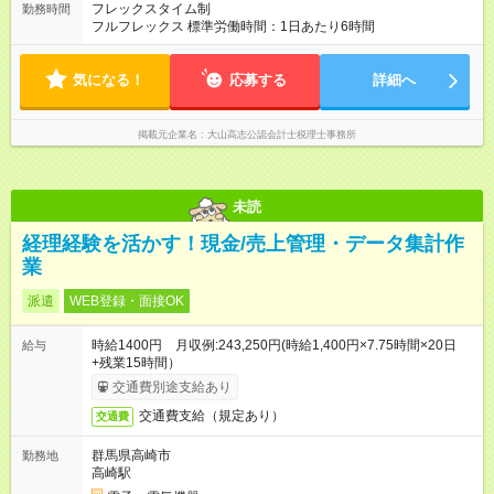
フレックスタイム制
勤務時間
フルフレックス 標準労働時間：1日あたり6時間
気になる！
応募する
詳細へ
掲載元企業名
大山高志公認会計士税理士事務所
未読
経理経験を活かす！現金/売上管理・データ集計作
業
派遣
WEB登録・面接OK
時給1400円 月収例:243,250円(時給1,400円×7.75時間×20日
給与
+残業15時間）
交通費別途支給あり
交通費支給（規定あり）
交通費
群馬県高崎市
勤務地
高崎駅