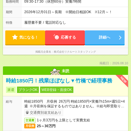
09:30-17:30（休憩60分）実働7時間
勤務時間
2026年12月01日～長期 ※開始日相談OK ※12月～！
期間
履歴書不要
/
電話対応なし
特徴
気になる！
応募する
詳細へ
掲載元企業名
株式会社リクルートスタッフィング
掲載日：2026.08.10
未読
NEW
時給1850円！残業ほぼなし▼竹橋で経理事務
派遣
ブランクOK
WEB登録・面接OK
時給1850円 月収例 26万円 時給1850円×実働7h15m×週5日×4
給与
週 ※月収例を保証するものではありません。※給与即受取りサ
ービス利用可（利用条件有）
交通費別途支給あり
1ヶ月3万円を上限として実費支給
交通費
25～30万円
月収例