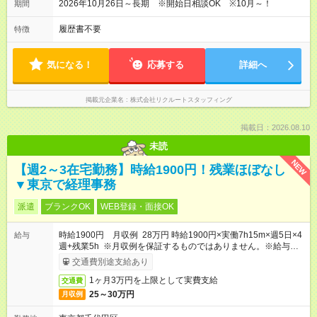
2026年10月26日～長期 ※開始日相談OK ※10月～！
期間
履歴書不要
特徴
気になる！
応募する
詳細へ
掲載元企業名
株式会社リクルートスタッフィング
掲載日：2026.08.10
未読
NEW
【週2～3在宅勤務】時給1900円！残業ほぼなし
▼東京で経理事務
派遣
ブランクOK
WEB登録・面接OK
時給1900円 月収例 28万円 時給1900円×実働7h15m×週5日×4
給与
週+残業5h ※月収例を保証するものではありません。※給与即受
取りサービス利用可（利用条件有）
交通費別途支給あり
1ヶ月3万円を上限として実費支給
交通費
25～30万円
月収例