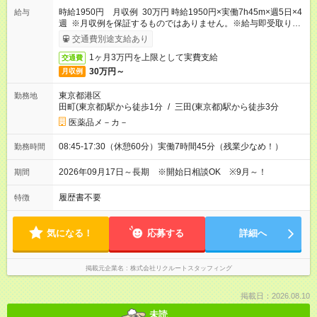
時給1950円 月収例 30万円 時給1950円×実働7h45m×週5日×4
給与
週 ※月収例を保証するものではありません。※給与即受取りサ
ービス利用可（利用条件有）
交通費別途支給あり
1ヶ月3万円を上限として実費支給
交通費
30万円～
月収例
東京都港区
勤務地
田町(東京都)駅から徒歩1分
/
三田(東京都)駅から徒歩3分
医薬品メ－カ－
08:45-17:30（休憩60分）実働7時間45分（残業少なめ！）
勤務時間
2026年09月17日～長期 ※開始日相談OK ※9月～！
期間
履歴書不要
特徴
気になる！
応募する
詳細へ
掲載元企業名
株式会社リクルートスタッフィング
掲載日：2026.08.10
未読