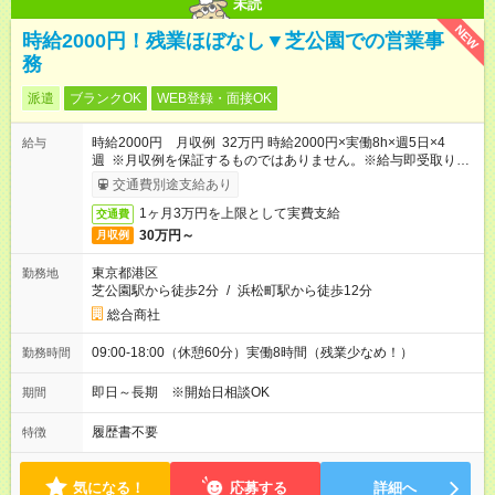
未読
NEW
時給2000円！残業ほぼなし▼芝公園での営業事
務
派遣
ブランクOK
WEB登録・面接OK
時給2000円 月収例 32万円 時給2000円×実働8h×週5日×4
給与
週 ※月収例を保証するものではありません。※給与即受取りサ
ービス利用可（利用条件有）
交通費別途支給あり
1ヶ月3万円を上限として実費支給
交通費
30万円～
月収例
東京都港区
勤務地
芝公園駅から徒歩2分
/
浜松町駅から徒歩12分
総合商社
09:00-18:00（休憩60分）実働8時間（残業少なめ！）
勤務時間
即日～長期 ※開始日相談OK
期間
履歴書不要
特徴
気になる！
応募する
詳細へ