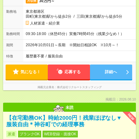
30万円～
月収例
東京都港区
勤務地
田町(東京都)駅から徒歩2分
/
三田(東京都)駅から徒歩5分
人材派遣・紹介業
09:30-18:00（休憩45分）実働7時間45分（残業少なめ！）
勤務時間
2026年10月01日～長期 ※開始日相談OK ※10月～！
期間
履歴書不要
/
服装自由
特徴
気になる！
応募する
詳細へ
掲載元企業名
株式会社リクルートスタッフィング
掲載日：2026.08.10
未読
NEW
【在宅勤務OK】時給2000円！残業ほぼなし▼
服装自由＊神谷町での経理事務
派遣
ブランクOK
WEB登録・面接OK