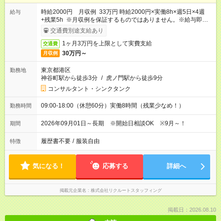
時給2000円 月収例 33万円 時給2000円×実働8h×週5日×4週
給与
+残業5h ※月収例を保証するものではありません。※給与即受取
りサービス利用可（利用条件有）
交通費別途支給あり
1ヶ月3万円を上限として実費支給
交通費
30万円～
月収例
東京都港区
勤務地
神谷町駅から徒歩3分
/
虎ノ門駅から徒歩9分
コンサルタント・シンクタンク
09:00-18:00（休憩60分）実働8時間（残業少なめ！）
勤務時間
2026年09月01日～長期 ※開始日相談OK ※9月～！
期間
履歴書不要
/
服装自由
特徴
気になる！
応募する
詳細へ
掲載元企業名
株式会社リクルートスタッフィング
掲載日：2026.08.10