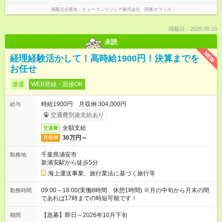
掲載元企業名
ヒューマンリソシア株式会社 関東オフィス
掲載日：2026.08.10
未読
NEW
経理経験活かして！高時給1900円！決算までを
お任せ
派遣
WEB登録・面接OK
時給1900円 月収例 304,000円
給与
交通費別途支給あり
全額支給
交通費
30万円～
月収例
千葉県浦安市
勤務地
新浦安駅から徒歩5分
海上運送事業、旅行業法に基づく旅行等
09:00～18:00(実働8時間 休憩1時間) ※月の中旬から月末の間
勤務時間
であれば17時までの時短可能です！
【急募】即日～2026年10月下旬
期間