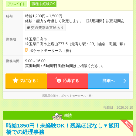
アルバイト
職種未経験OK
時給1,200円～1,500円
給与
経験・能力を考慮して決定します。 【試用期間】試用期間あり
試用期間の長さ：3ヶ月 雇用形態、給与は本採用時と同じです。
交通費別途支給あり
埼玉県日高市
勤務地
埼玉県日高市上鹿山777-5（最寄り駅：JR川越線 高麗川駅）
ポケットモータース（株）
9:00～16:00
勤務時間
実働時間：6時間/日 勤務時間はご相談ください。
気になる！
応募する
詳細へ
掲載元企業名
ポケットモータース（株）
掲載日：2026.08.10
未読
NEW
時給1850円！未経験OK！残業ほぼなし▼飯田
橋での経理事務