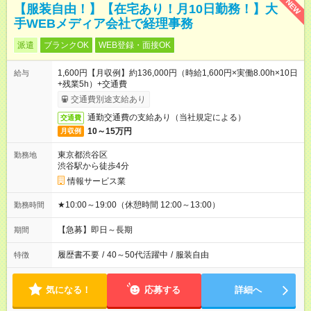
NEW
【服装自由！】【在宅あり！月10日勤務！】大
手WEBメディア会社で経理事務
派遣
ブランクOK
WEB登録・面接OK
1,600円【月収例】約136,000円（時給1,600円×実働8.00h×10日
給与
+残業5h）+交通費
交通費別途支給あり
通勤交通費の支給あり（当社規定による）
交通費
10～15万円
月収例
東京都渋谷区
勤務地
渋谷駅から徒歩4分
情報サービス業
★10:00～19:00（休憩時間 12:00～13:00）
勤務時間
【急募】即日～長期
期間
履歴書不要
/
40～50代活躍中
/
服装自由
特徴
気になる！
応募する
詳細へ