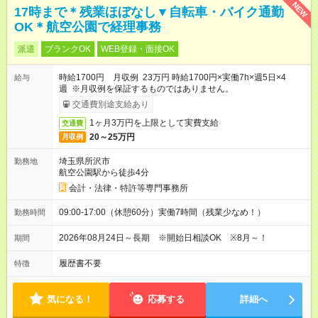
NEW
17時まで＊残業ほぼなし▼自転車・バイク通勤
OK＊航空公園で経理事務
派遣
ブランクOK
WEB登録・面接OK
時給1700円 月収例 23万円 時給1700円×実働7h×週5日×4
給与
週 ※月収例を保証するものではありません。
交通費別途支給あり
1ヶ月3万円を上限として実費支給
交通費
20～25万円
月収例
埼玉県所沢市
勤務地
航空公園駅から徒歩4分
会計・法律・特許等専門事務所
09:00-17:00（休憩60分）実働7時間（残業少なめ！）
勤務時間
2026年08月24日～長期 ※開始日相談OK ※8月～！
期間
履歴書不要
特徴
気になる！
応募する
詳細へ