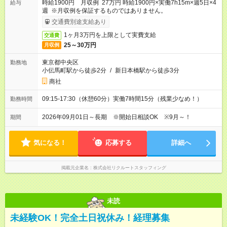
時給1900円 月収例 27万円 時給1900円×実働7h15m×週5日×4
給与
週 ※月収例を保証するものではありません。
交通費別途支給あり
1ヶ月3万円を上限として実費支給
交通費
25～30万円
月収例
東京都中央区
勤務地
小伝馬町駅から徒歩2分
/
新日本橋駅から徒歩3分
商社
09:15-17:30（休憩60分）実働7時間15分（残業少なめ！）
勤務時間
2026年09月01日～長期 ※開始日相談OK ※9月～！
期間
気になる！
応募する
詳細へ
掲載元企業名
株式会社リクルートスタッフィング
未読
未経験OK！完全土日祝休み！経理募集