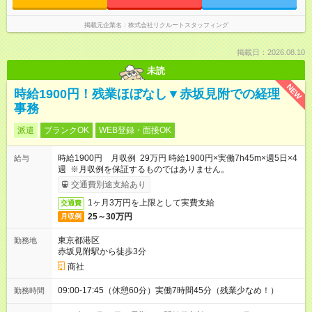
掲載元企業名
株式会社リクルートスタッフィング
掲載日：2026.08.10
未読
NEW
時給1900円！残業ほぼなし▼赤坂見附での経理
事務
派遣
ブランクOK
WEB登録・面接OK
時給1900円 月収例 29万円 時給1900円×実働7h45m×週5日×4
給与
週 ※月収例を保証するものではありません。
交通費別途支給あり
1ヶ月3万円を上限として実費支給
交通費
25～30万円
月収例
東京都港区
勤務地
赤坂見附駅から徒歩3分
商社
09:00-17:45（休憩60分）実働7時間45分（残業少なめ！）
勤務時間