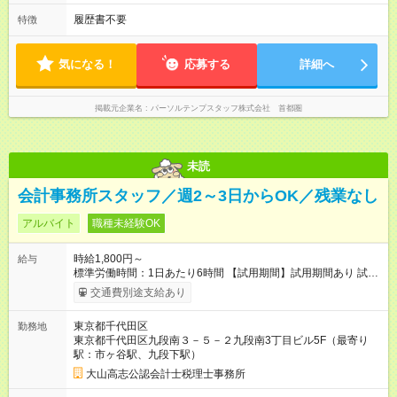
履歴書不要
特徴
気になる！
応募する
詳細へ
掲載元企業名
パーソルテンプスタッフ株式会社 首都圏
未読
会計事務所スタッフ／週2～3日からOK／残業なし
アルバイト
職種未経験OK
時給1,800円～
給与
標準労働時間：1日あたり6時間 【試用期間】試用期間あり 試用
期間の長さ：3ヶ月 雇用形態、給与は本採用時と同じです。
交通費別途支給あり
東京都千代田区
勤務地
東京都千代田区九段南３－５－２九段南3丁目ビル5F（最寄り
駅：市ヶ谷駅、九段下駅）
大山高志公認会計士税理士事務所