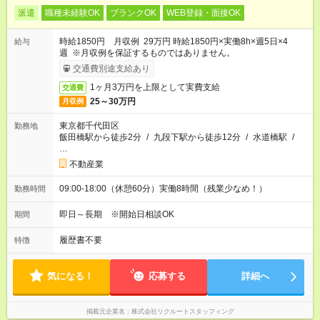
派遣
職種未経験OK
ブランクOK
WEB登録・面接OK
時給1850円 月収例 29万円 時給1850円×実働8h×週5日×4
給与
週 ※月収例を保証するものではありません。
交通費別途支給あり
1ヶ月3万円を上限として実費支給
交通費
25～30万円
月収例
東京都千代田区
勤務地
飯田橋駅から徒歩2分
/
九段下駅から徒歩12分
/
水道橋駅
/
…
不動産業
09:00-18:00（休憩60分）実働8時間（残業少なめ！）
勤務時間
即日～長期 ※開始日相談OK
期間
履歴書不要
特徴
気になる！
応募する
詳細へ
掲載元企業名
株式会社リクルートスタッフィング