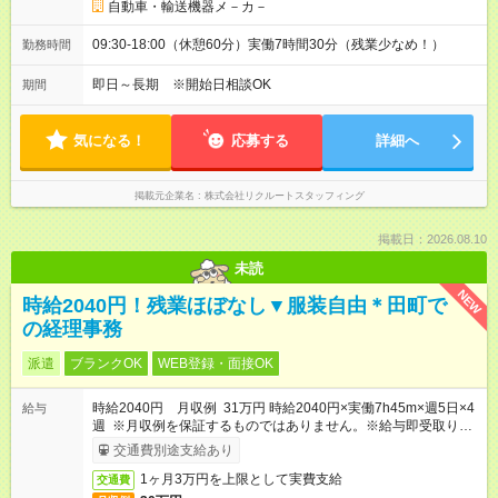
自動車・輸送機器メ－カ－
09:30-18:00（休憩60分）実働7時間30分（残業少なめ！）
勤務時間
即日～長期 ※開始日相談OK
期間
気になる！
応募する
詳細へ
掲載元企業名
株式会社リクルートスタッフィング
掲載日：2026.08.10
未読
NEW
時給2040円！残業ほぼなし▼服装自由＊田町で
の経理事務
派遣
ブランクOK
WEB登録・面接OK
時給2040円 月収例 31万円 時給2040円×実働7h45m×週5日×4
給与
週 ※月収例を保証するものではありません。※給与即受取りサ
ービス利用可（利用条件有）
交通費別途支給あり
1ヶ月3万円を上限として実費支給
交通費