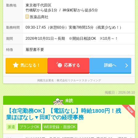
東京都千代田区
勤務地
竹橋駅から徒歩1分
/
神保町駅から徒歩5分
医薬品商社
09:30-17:45（休憩60分）実働7時間15分（残業少なめ！）
勤務時間
2026年10月01日～長期 ※開始日相談OK ※10月～！
期間
履歴書不要
特徴
気になる！
応募する
詳細へ
掲載元企業名
株式会社リクルートスタッフィング
掲載日：2026.08.10
未読
NEW
【在宅勤務OK】【電話なし】時給1800円！残
業ほぼなし▼田町での経理事務
派遣
ブランクOK
WEB登録・面接OK