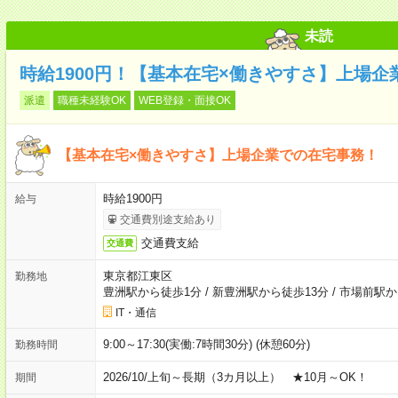
未読
時給1900円！【基本在宅×働きやすさ】上場
派遣
職種未経験OK
WEB登録・面接OK
【基本在宅×働きやすさ】上場企業での在宅事務！
時給1900円
給与
交通費別途支給あり
交通費支給
交通費
東京都江東区
勤務地
豊洲駅から徒歩1分
/
新豊洲駅から徒歩13分
/
市場前駅か
IT・通信
9:00～17:30(実働:7時間30分) (休憩60分)
勤務時間
2026/10/上旬～長期（3カ月以上） ★10月～OK！
期間