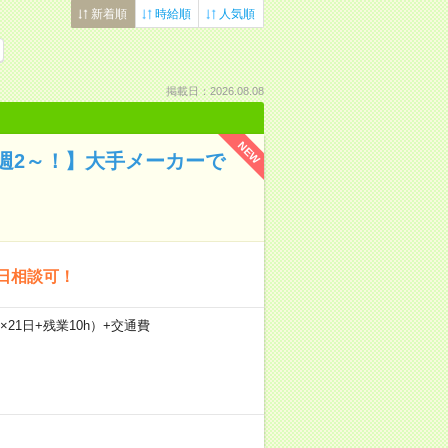
新着順
時給順
人気順
掲載日：2026.08.08
NEW
週2～！】大手メーカーで
始日相談可！
5h×21日+残業10h）+交通費