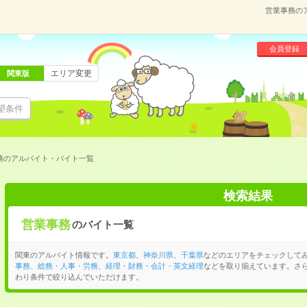
営業事務の
会員登録
エリア変更
関東版
望条件
務のアルバイト・バイト一覧
検索結果
営業事務
のバイト一覧
関東のアルバイト情報です。
東京都
、
神奈川県
、
千葉県
などのエリアをチェックして
事務
、
総務・人事・労務
、
経理・財務・会計・英文経理
などを取り揃えています。さ
わり条件で絞り込んでいただけます。