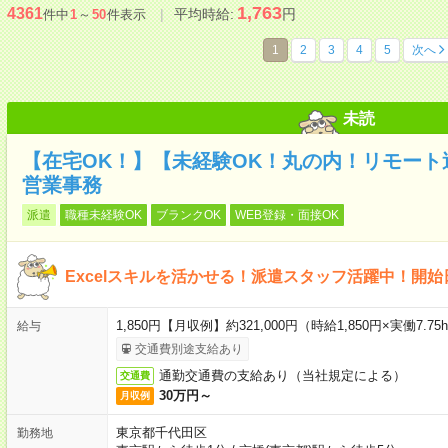
1,763
4361
平均時給:
円
件中
1
～
50
件表示
1
2
3
4
5
次へ
未読
【在宅OK！】【未経験OK！丸の内！リモート
営業事務
派遣
職種未経験OK
ブランクOK
WEB登録・面接OK
Excelスキルを活かせる！派遣スタッフ活躍中！開
1,850円【月収例】約321,000円（時給1,850円×実働7.7
給与
交通費別途支給あり
通勤交通費の支給あり（当社規定による）
交通費
30万円～
月収例
東京都千代田区
勤務地