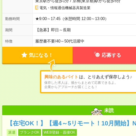
東京駅から徒歩1分
/
京橋(東京都)駅から徒歩5分
電気・情報通信機械器具製造業
★9:00～17:45（休憩時間 12:00～13:00）
勤務時間
【急募】即日～長期
期間
履歴書不要
/
40～50代活躍中
特徴
気になる！
応募する
興味のあるバイト
は、とりあえず保存しよう♪
保存した求人は、後からまとめて応募できるよ。
企業からアプローチが届くことも！
未読
【在宅OK！】【週4～5リモート！10月開始】
派遣
ブランクOK
WEB登録・面接OK