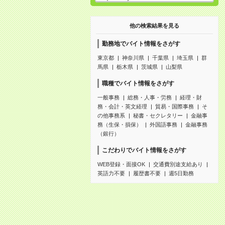
他の検索結果を見る
勤務地でバイト情報をさがす
東京都
神奈川県
千葉県
埼玉県
群
馬県
栃木県
茨城県
山梨県
職種でバイト情報をさがす
一般事務
総務・人事・労務
経理・財
務・会計・英文経理
貿易・国際事務
そ
の他事務系
秘書・セクレタリー
金融事
務（生保・損保）
外国語事務
金融事務
（銀行）
こだわりでバイト情報をさがす
WEB登録・面接OK
交通費別途支給あり
英語力不要
履歴書不要
週5日勤務