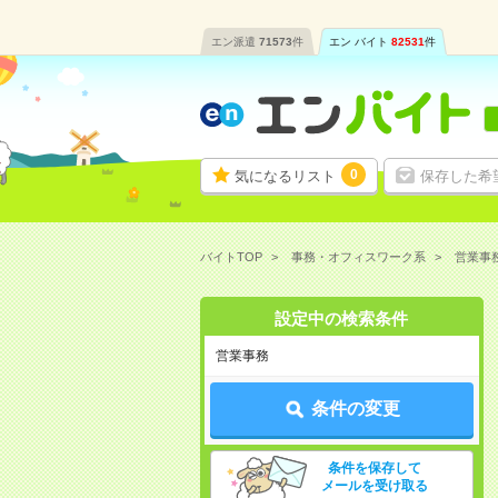
エン派遣
71573
件
エン バイト
82531
件
0
気になるリスト
保存した希
バイトTOP
事務・オフィスワーク系
営業事
設定中の検索条件
営業事務
条件の変更
条件を保存して
メールを受け取る