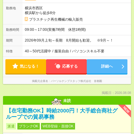
横浜市西区
勤務地
横浜駅から徒歩8分
プラスチック再生機械の輸入販売
09:00～17:00(実働7時間 休憩1時間)
勤務時間
2026年09月上旬～長期 8月開始も歓迎。 ※9月～！
期間
40～50代活躍中
/
服装自由
/
パソコンスキル不要
特徴
気になる！
応募する
詳細へ
掲載元企業名
パーソルテンプスタッフ株式会社 首都圏
掲載日：2026.08.08
未読
NEW
【在宅勤務OK】時給2000円！大手総合商社グ
ループでの貿易事務
派遣
ブランクOK
WEB登録・面接OK