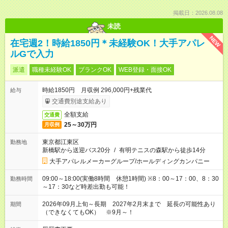
掲載日：2026.08.08
未読
NEW
在宅週2！時給1850円＊未経験OK！大手アパレ
ルGで入力
派遣
職種未経験OK
ブランクOK
WEB登録・面接OK
時給1850円 月収例 296,000円+残業代
給与
交通費別途支給あり
全額支給
交通費
25～30万円
月収例
東京都江東区
勤務地
新橋駅から送迎バス20分
/
有明テニスの森駅から徒歩14分
大手アパレルメーカーグループ/ホールディングカンパニー
09:00～18:00(実働8時間 休憩1時間) ※8：00～17：00、8：30
勤務時間
～17：30など時差出勤も可能！
2026年09月上旬～長期 2027年2月末まで 延長の可能性あり
期間
（できなくてもOK） ※9月～！