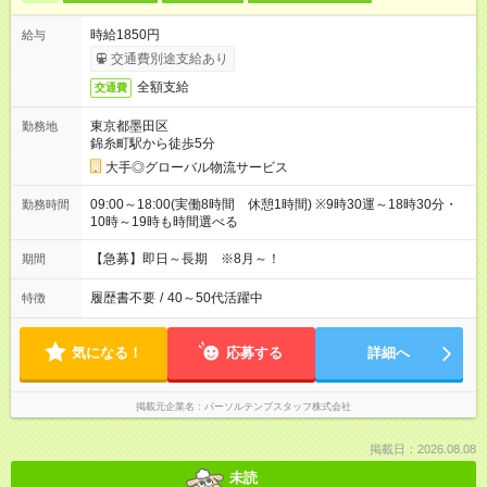
時給1850円
給与
交通費別途支給あり
全額支給
交通費
東京都墨田区
勤務地
錦糸町駅から徒歩5分
大手◎グローバル物流サービス
09:00～18:00(実働8時間 休憩1時間) ※9時30運～18時30分・
勤務時間
10時～19時も時間選べる
【急募】即日～長期 ※8月～！
期間
履歴書不要
/
40～50代活躍中
特徴
気になる！
応募する
詳細へ
掲載元企業名
パーソルテンプスタッフ株式会社
掲載日：2026.08.08
未読