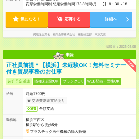
変形労働時間制 想定労働時間173.8時間/月 【】 8：30～18：
30 午前午後15分ずつ休憩＋お昼休憩60分
気になる！
応募する
詳細へ
掲載元企業名
福岡倉庫株式会社 梱包輸送部 東京支店
掲載日：2026.08.08
未読
NEW
正社員前提＊【横浜】未経験OK！無料セミナー
付き貿易事務のお仕事
紹介予定派遣
職種未経験OK
ブランクOK
WEB登録・面接OK
時給1700円
給与
交通費別途支給あり
全額支給
交通費
横浜市西区
勤務地
横浜駅から徒歩8分
プラスチック再生機械の輸入販売