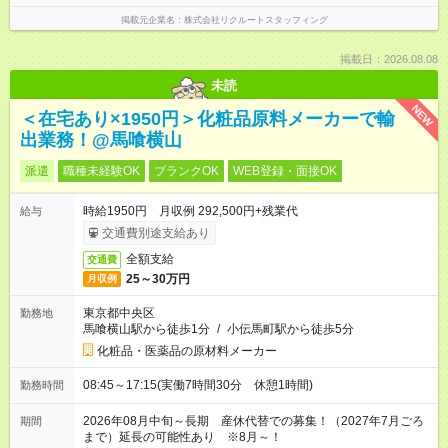
掲載元企業名
株式会社リクルートスタッフィング
掲載日：2026.08.08
未読
NEW
＜在宅あり×1950円＞化粧品原料メーカーで輸
出業務！@馬喰横山
派遣
職種未経験OK
ブランクOK
WEB登録・面接OK
時給1950円 月収例 292,500円+残業代
給与
交通費別途支給あり
全額支給
交通費
25～30万円
月収例
東京都中央区
勤務地
馬喰横山駅から徒歩1分
/
小伝馬町駅から徒歩5分
化粧品・医薬品の原材料メーカー
08:45～17:15(実働7時間30分 休憩1時間)
勤務時間
2026年08月中旬～長期 産休代替での募集！（2027年7月ごろ
期間
まで）延長の可能性あり ※8月～！