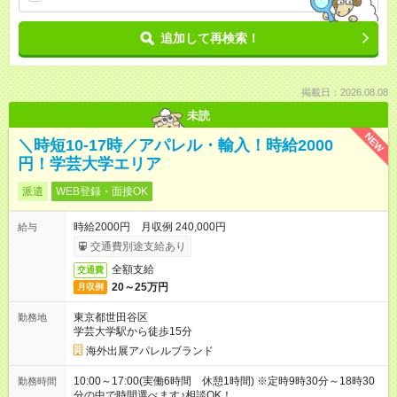
追加して再検索！
掲載日：2026.08.08
未読
NEW
＼時短10-17時／アパレル・輸入！時給2000
円！学芸大学エリア
派遣
WEB登録・面接OK
時給2000円 月収例 240,000円
給与
交通費別途支給あり
全額支給
交通費
20～25万円
月収例
東京都世田谷区
勤務地
学芸大学駅から徒歩15分
海外出展アパレルブランド
10:00～17:00(実働6時間 休憩1時間) ※定時9時30分～18時30
勤務時間
分の中で時間選べます♪相談OK！