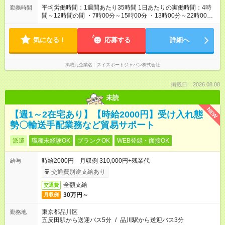
平均労働時間：1週間あたり35時間 1日あたりの実働時間：4時
勤務時間
間～12時間の間 ・7時00分～15時00分 ・13時00分～22時00分
★平均月に2～3日程度希望休の取得可能（※フライト状況によ
る） ※空港近辺に住むことができる『借上げ社宅制度』が利用
気になる！
できます。 平均労働時間：1週間あたり35時間 1日あたりの実働
応募する
詳細へ
時間：4時間～12時間の間 ・7時00分～15時00分 ・13時00分～
22時00分 ★平均月に2～3日程度希望休の取得可能（※フライト
状況による） ※空港近辺に住むことができる『借上げ社宅制
掲載元企業名
スイスポートジャパン株式会社
度』が利用できます。
掲載日：2026.08.08
未読
NEW
【週1～2在宅あり】【時給2000円】受け入れ態
勢〇輸送手配業務など貿易サポート
派遣
職種未経験OK
ブランクOK
WEB登録・面接OK
時給2000円 月収例 310,000円+残業代
給与
交通費別途支給あり
全額支給
交通費
30万円～
月収例
東京都品川区
勤務地
五反田駅から送迎バス5分
/
品川駅から送迎バス3分