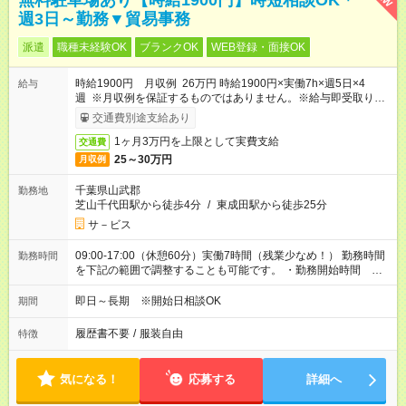
無料駐車場あり【時給1900円】時短相談OK＊
週3日～勤務▼貿易事務
派遣
職種未経験OK
ブランクOK
WEB登録・面接OK
時給1900円 月収例 26万円 時給1900円×実働7h×週5日×4
給与
週 ※月収例を保証するものではありません。※給与即受取りサ
ービス利用可（利用条件有）
交通費別途支給あり
1ヶ月3万円を上限として実費支給
交通費
25～30万円
月収例
千葉県山武郡
勤務地
芝山千代田駅から徒歩4分
/
東成田駅から徒歩25分
サ－ビス
09:00-17:00（休憩60分）実働7時間（残業少なめ！） 勤務時間
勤務時間
を下記の範囲で調整することも可能です。 ・勤務開始時間
09:00～10:00 ・勤務終了時間 16:00～18:00 ・実働 05:00～
08:00
即日～長期 ※開始日相談OK
期間
履歴書不要
/
服装自由
特徴
気になる！
応募する
詳細へ