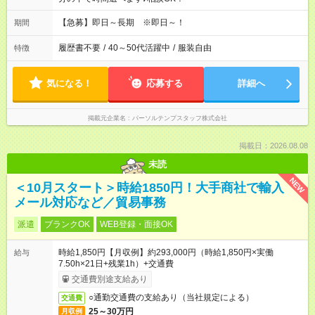
【急募】即日～長期 ※即日～！
期間
履歴書不要
/
40～50代活躍中
/
服装自由
特徴
気になる！
応募する
詳細へ
掲載元企業名
パーソルテンプスタッフ株式会社
掲載日：2026.08.08
未読
NEW
＜10月スタート＞時給1850円！大手商社で輸入
メール対応など／貿易事務
派遣
ブランクOK
WEB登録・面接OK
時給1,850円【月収例】約293,000円（時給1,850円×実働
給与
7.50h×21日+残業1h）+交通費
交通費別途支給あり
○通勤交通費の支給あり（当社規定による）
交通費
25～30万円
月収例