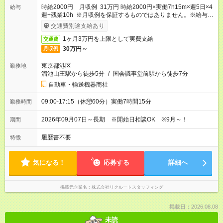
時給2000円 月収例 31万円 時給2000円×実働7h15m×週5日×4
給与
週+残業10h ※月収例を保証するものではありません。※給与即
受取りサービス利用可（利用条件有）
交通費別途支給あり
1ヶ月3万円を上限として実費支給
交通費
30万円～
月収例
東京都港区
勤務地
溜池山王駅から徒歩5分
/
国会議事堂前駅から徒歩7分
自動車・輸送機器商社
09:00-17:15（休憩60分）実働7時間15分
勤務時間
2026年09月07日～長期 ※開始日相談OK ※9月～！
期間
履歴書不要
特徴
気になる！
応募する
詳細へ
掲載元企業名
株式会社リクルートスタッフィング
掲載日：2026.08.08
未読