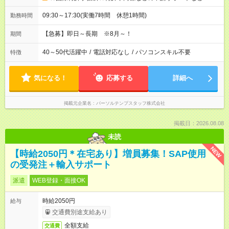
09:30～17:30(実働7時間 休憩1時間)
勤務時間
【急募】即日～長期 ※8月～！
期間
40～50代活躍中
/
電話対応なし
/
パソコンスキル不要
特徴
気になる！
応募する
詳細へ
掲載元企業名
パーソルテンプスタッフ株式会社
掲載日：2026.08.08
未読
NEW
【時給2050円＊在宅あり】増員募集！SAP使用
の受発注＋輸入サポート
派遣
WEB登録・面接OK
時給2050円
給与
交通費別途支給あり
全額支給
交通費