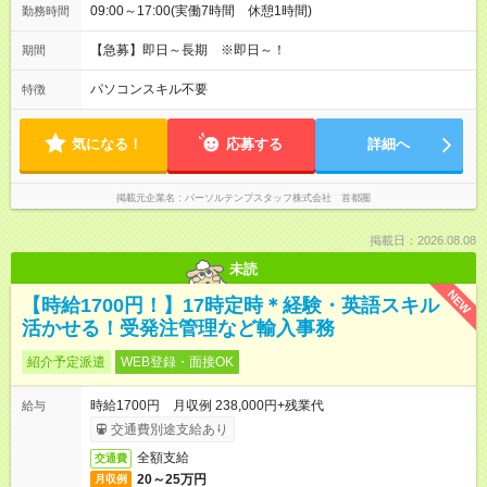
09:00～17:00(実働7時間 休憩1時間)
勤務時間
【急募】即日～長期 ※即日～！
期間
パソコンスキル不要
特徴
気になる！
応募する
詳細へ
掲載元企業名
パーソルテンプスタッフ株式会社 首都圏
掲載日：2026.08.08
未読
NEW
【時給1700円！】17時定時＊経験・英語スキル
活かせる！受発注管理など輸入事務
紹介予定派遣
WEB登録・面接OK
時給1700円 月収例 238,000円+残業代
給与
交通費別途支給あり
全額支給
交通費
20～25万円
月収例