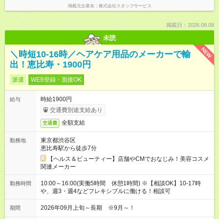
掲載元企業名
株式会社スタッフサービス
掲載日：2026.08.08
未読
NEW
＼時短10-16時／ヘアケア用品のメーカーで輸
出！恵比寿・1900円
派遣
WEB登録・面接OK
時給1900円
給与
交通費別途支給あり
全額支給
交通費
東京都渋谷区
勤務地
恵比寿駅から徒歩7分
【ヘルス＆ビューティー】店舗やCMでおなじみ！美容コスメ
関連メーカー
10:00～16:00(実働5時間 休憩1時間) ※【相談OK】10-17時
勤務時間
や、週3・週4などフレキシブルに働ける！相談可
2026年09月上旬～長期 ※9月～！
期間