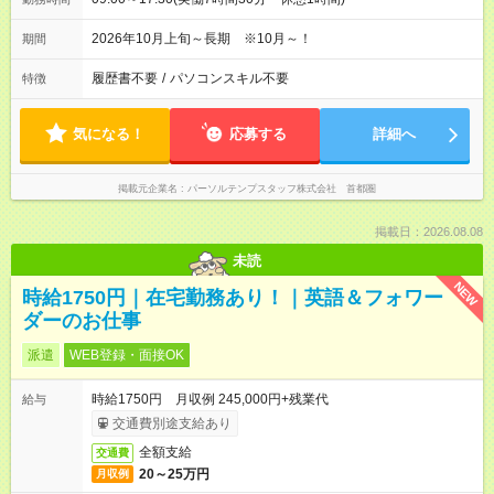
2026年10月上旬～長期 ※10月～！
期間
履歴書不要
/
パソコンスキル不要
特徴
気になる！
応募する
詳細へ
掲載元企業名
パーソルテンプスタッフ株式会社 首都圏
掲載日：2026.08.08
未読
NEW
時給1750円｜在宅勤務あり！｜英語＆フォワー
ダーのお仕事
派遣
WEB登録・面接OK
時給1750円 月収例 245,000円+残業代
給与
交通費別途支給あり
全額支給
交通費
20～25万円
月収例