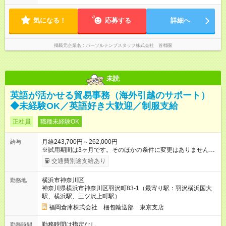
気になる！
応募する
詳細へ
掲載元企業名
パーソルテンプスタッフ株式会社 首都圏
未読
英語が活かせる貿易事務（海外引越のサポート）
◆未経験OK／英語好き大歓迎／制服支給
正社員
職種未経験OK
月給243,700円～262,000円
給与
※試用期間は3ヶ月です。そのほかの条件に変更はありません。
※残業代は全額支給します。 交通費（最大50,000円／月） ★キ
交通費別途支給あり
ャリアイメージ★ STEP 1 : アシスタント 入社～約1年 ＊3か月
で独り立ちの実績あり STEP 2 : 輸出入担当者 【試用期間】試用
横浜市神奈川区
勤務地
期間あり 試用期間の長さ：3ヶ月 雇用形態、給与は本採用時と
神奈川県横浜市神奈川区羽沢町83-1（最寄り駅：羽沢横浜国大
同じです。
駅、横浜駅、三ツ沢上町駅）
福岡倉庫株式会社 梱包輸送部 東京支店
勤務時間は指定なし
勤務時間