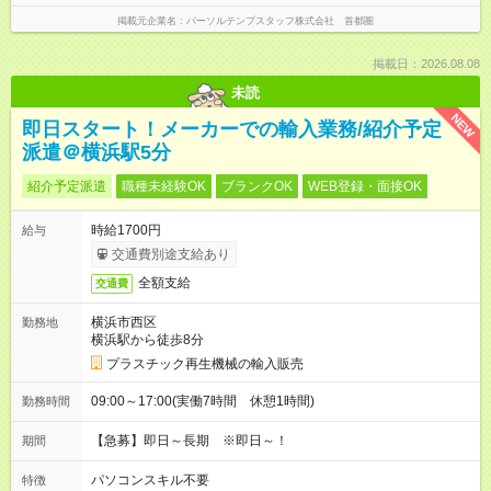
掲載元企業名
パーソルテンプスタッフ株式会社 首都圏
掲載日：2026.08.08
未読
NEW
即日スタート！メーカーでの輸入業務/紹介予定
派遣＠横浜駅5分
紹介予定派遣
職種未経験OK
ブランクOK
WEB登録・面接OK
時給1700円
給与
交通費別途支給あり
全額支給
交通費
横浜市西区
勤務地
横浜駅から徒歩8分
プラスチック再生機械の輸入販売
09:00～17:00(実働7時間 休憩1時間)
勤務時間
【急募】即日～長期 ※即日～！
期間
パソコンスキル不要
特徴