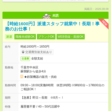
掲載日：2026.08.08
未読
NEW
【時給1600円】派遣スタッフ就業中！長期！事
務のお仕事！
派遣
職種未経験OK
ブランクOK
WEB登録・面接OK
時給1600円～1650円
給与
交通費別途支給あり
全額支給
交通費
千葉市中央区
勤務地
蘇我駅から徒歩4分
★鉄製機器の販売・供給
09:00～18:00(実働8時間 休憩1時間) ※9時00分～17時00分の
勤務時間
ご相談OK！
【急募】即日～長期 ※8月～！
期間
履歴書不要
/
40～50代活躍中
特徴