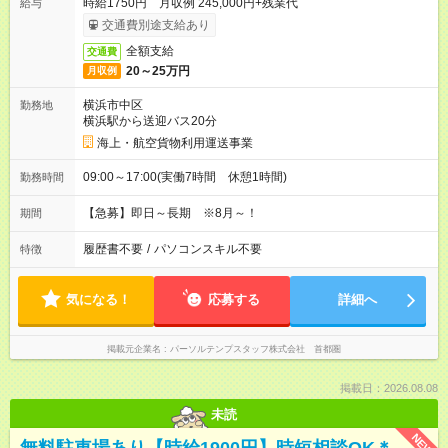
時給1750円 月収例 245,000円+残業代
給与
交通費別途支給あり
全額支給
交通費
20～25万円
月収例
横浜市中区
勤務地
横浜駅から送迎バス20分
海上・航空貨物利用運送事業
09:00～17:00(実働7時間 休憩1時間)
勤務時間
【急募】即日～長期 ※8月～！
期間
履歴書不要
/
パソコンスキル不要
特徴
気になる！
応募する
詳細へ
掲載元企業名
パーソルテンプスタッフ株式会社 首都圏
掲載日：2026.08.08
未読
NEW