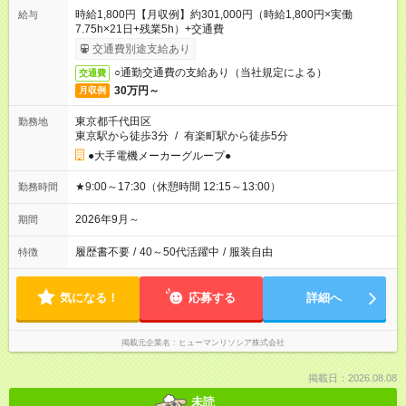
時給1,800円【月収例】約301,000円（時給1,800円×実働
給与
7.75h×21日+残業5h）+交通費
交通費別途支給あり
○通勤交通費の支給あり（当社規定による）
交通費
30万円～
月収例
東京都千代田区
勤務地
東京駅から徒歩3分
/
有楽町駅から徒歩5分
●大手電機メーカーグループ●
★9:00～17:30（休憩時間 12:15～13:00）
勤務時間
2026年9月～
期間
履歴書不要
/
40～50代活躍中
/
服装自由
特徴
気になる！
応募する
詳細へ
掲載元企業名
ヒューマンリソシア株式会社
掲載日：2026.08.08
未読