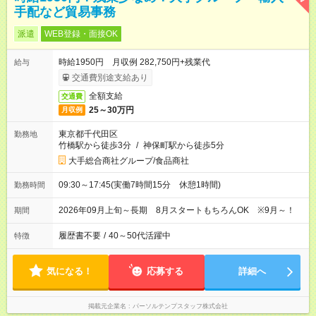
手配など貿易事務
派遣
WEB登録・面接OK
時給1950円 月収例 282,750円+残業代
給与
交通費別途支給あり
全額支給
交通費
25～30万円
月収例
東京都千代田区
勤務地
竹橋駅から徒歩3分
/
神保町駅から徒歩5分
大手総合商社グループ/食品商社
09:30～17:45(実働7時間15分 休憩1時間)
勤務時間
2026年09月上旬～長期 8月スタートもちろんOK ※9月～！
期間
履歴書不要
/
40～50代活躍中
特徴
気になる！
応募する
詳細へ
掲載元企業名
パーソルテンプスタッフ株式会社