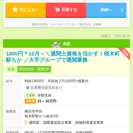
気になる！
応募する
詳細へ
掲載元企業名
パーソルテンプスタッフ株式会社 首都圏
掲載日：2026.08.08
未読
NEW
1800円＊10月～＼通関士資格を活かす！桜木町
駅ちか ／大手グループで通関業務
派遣
WEB登録・面接OK
時給1800円 月収例 270,000円+残業代
給与
交通費別途支給あり
全額支給
交通費
25～30万円
月収例
横浜市中区
勤務地
桜木町駅から徒歩3分
通関業，国際運送取次事業，貨物利用運送事業
09:00～17:30(実働7時間30分 休憩1時間)
勤務時間