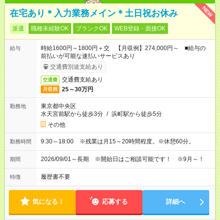
NEW
在宅あり＊入力業務メイン＊土日祝お休み
派遣
職種未経験OK
ブランクOK
WEB登録・面接OK
時給1600円～1800円＋交 【月収例】274,000円～ ■給与の
給与
前払いが可能な速払いサービスあり
交通費別途支給あり
交通費支給あり
交通費
25～30万円
月収例
東京都中央区
勤務地
水天宮前駅から徒歩3分
/
浜町駅から徒歩5分
その他
9:30～18:00 ※残業は月15～20時間程度。※休憩60分。
勤務時間
2026/09/01～長期 ※開始日はご相談可能です！ ※9月～！
期間
履歴書不要
特徴
気になる！
応募する
詳細へ