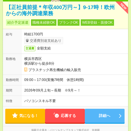
NEW
【正社員前提＊年収400万円～】9-17時！欧州
からの海外調達業務
紹介予定派遣
職種未経験OK
ブランクOK
WEB登録・面接OK
時給1700円
給与
交通費別途支給あり
全額支給
交通費
横浜市西区
勤務地
横浜駅から徒歩8分
プラスチック再生機械の輸入販売
09:00～17:00(実働7時間 休憩1時間)
勤務時間
2026年09月上旬～長期 ※9月～！
期間
パソコンスキル不要
特徴
気になる！
応募する
詳細へ
掲載元企業名
パーソルテンプスタッフ株式会社 首都圏