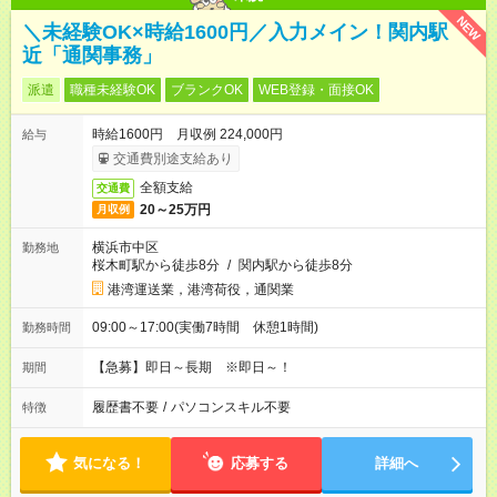
NEW
＼未経験OK×時給1600円／入力メイン！関内駅
近「通関事務」
派遣
職種未経験OK
ブランクOK
WEB登録・面接OK
時給1600円 月収例 224,000円
給与
交通費別途支給あり
全額支給
交通費
20～25万円
月収例
横浜市中区
勤務地
桜木町駅から徒歩8分
/
関内駅から徒歩8分
港湾運送業，港湾荷役，通関業
09:00～17:00(実働7時間 休憩1時間)
勤務時間
【急募】即日～長期 ※即日～！
期間
履歴書不要
/
パソコンスキル不要
特徴
気になる！
応募する
詳細へ