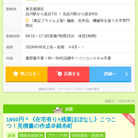
東京都港区
勤務地
品川駅から徒歩7分
/
北品川駅から徒歩8分
《東証プライム上場》繊維、化学品、機械等を扱う大手専門
商社
09:15～17:30(実働7時間15分 休憩1時間)
勤務時間
2026年09月上旬～長期 ※9月～！
期間
履歴書不要
/
40～50代活躍中
/
パソコンスキル不要
特徴
気になる！
応募する
詳細へ
掲載元企業名
パーソルテンプスタッフ株式会社
掲載日：2026.08.08
未読
NEW
1850円＊《在宅有り×残業ほぼなし》こつこ
つ！見積書の作成＠錦糸町
派遣
職種未経験OK
ブランクOK
WEB登録・面接OK