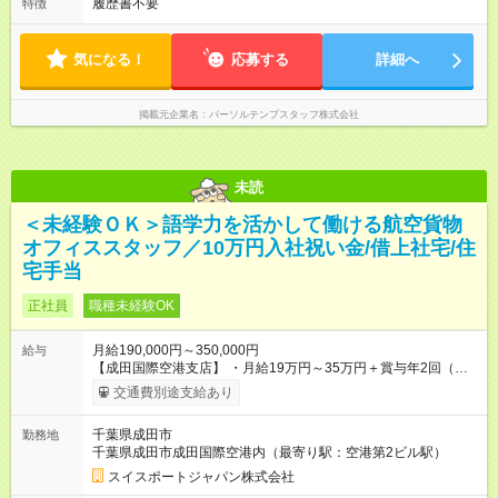
履歴書不要
特徴
気になる！
応募する
詳細へ
掲載元企業名
パーソルテンプスタッフ株式会社
未読
＜未経験ＯＫ＞語学力を活かして働ける航空貨物
オフィススタッフ／10万円入社祝い金/借上社宅/住
宅手当
正社員
職種未経験OK
月給190,000円～350,000円
給与
【成田国際空港支店】 ・月給19万円～35万円＋賞与年2回（前
年度実績5か月分） ・入社祝い金10万円支給（6ヶ月後＋1年後
交通費別途支給あり
に分割支給） ・各種手当（住宅／深夜／時間外は1分単位で支
給） ・借上げ社宅制度あり（家賃70％を会社負担／規定あり）
千葉県成田市
勤務地
【年収例】 ・350万円（入社2年目／一般職） ・420万円（入社
千葉県成田市成田国際空港内（最寄り駅：空港第2ビル駅）
5年目／一般職） ・700万円（入社10年目／管理職） 【試用期
間】試用期間あり 試用期間の長さ：6ヶ月 雇用形態、給与は本
スイスポートジャパン株式会社
採用時と同じです。