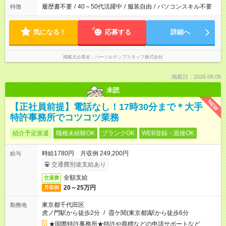
履歴書不要
/
40～50代活躍中
/
服装自由
/
パソコンスキル不要
特徴
気になる！
応募する
詳細へ
掲載元企業名
パーソルテンプスタッフ株式会社
掲載日：2026.08.08
未読
NEW
【正社員前提】電話なし！17時30分まで＊大手
特許事務所でコツコツ業務
紹介予定派遣
職種未経験OK
ブランクOK
WEB登録・面接OK
時給1780円 月収例 249,200円
給与
交通費別途支給あり
全額支給
交通費
20～25万円
月収例
東京都千代田区
勤務地
虎ノ門駅から徒歩2分
/
霞ケ関(東京都)駅から徒歩6分
★国際特許事務所★特許や商標などの申請サポートなど