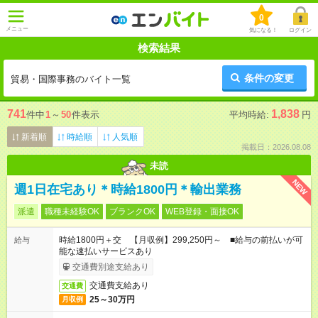
0
メニュー
気になる！
ログイン
検索結果
条件の変更
貿易・国際事務のバイト一覧
741
1,838
件中
1
～
50
件表示
平均時給:
円
新着順
時給順
人気順
掲載日：2026.08.08
未読
NEW
週1日在宅あり＊時給1800円＊輸出業務
派遣
職種未経験OK
ブランクOK
WEB登録・面接OK
時給1800円＋交 【月収例】299,250円～ ■給与の前払いが可
給与
能な速払いサービスあり
交通費別途支給あり
交通費支給あり
交通費
25～30万円
月収例