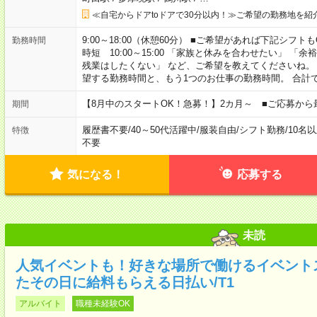
≪自宅からドアtoドアで30分以内！≫ご希望の勤務地を紹
9:00～18:00（休憩60分） ■ご希望があれば下記シフトもOK！ 
勤務時間
時短 10:00～15:00 「家族と休みを合わせたい」 
残業はしたくない」 など、ご希望を教えてくださいね。
望する勤務時間と、もう1つのお仕事の勤務時間。 合計
【8月中のスタートOK！急募！】2カ月～ ■ご応募から
期間
履歴書不要
/
40～50代活躍中
/
服装自由
/
シフト勤務
/
10名
特徴
不要
気になる！
応募する
未読
人気イベントも！好きな場所で働けるイベント
たその日に給料もらえる日払い/T1
アルバイト
職種未経験OK