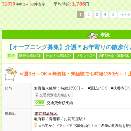
1,786
31830
平均時給:
円
件中
1
～
50
件表示
1
2
3
4
5
次へ
未読
【オープニング募集】介護＊お年寄りの散歩付
派遣
職種未経験OK
社会人未経験OK
ブランクOK
WEB登録・面接OK
≪週3日～OK≫無資格・未経験でも時給1350円～！
無資格未経験：時給1350円～ ■週払いOK ■扶養内OK
給与
交通費別途支給あり
交通費全額支給
交通費
東京都葛飾区
勤務地
亀有駅
/
青砥駅
/
お花茶屋駅
/
…
≪自宅からドアtoドアで30分以内！≫ご希望の勤務地を紹