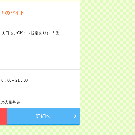
K！のバイト
 ★日払いOK！（規定あり） ┗働…
：00～21：00
以上の大量募集
詳細へ