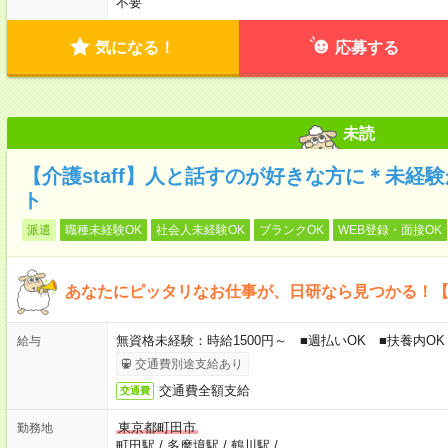
不要
気になる！
応募する
未読
【介護staff】人と話すのが好きな方に＊未経
ト
派遣
職種未経験OK
社会人未経験OK
ブランクOK
WEB登録・面接OK
あなたにピッタリなお仕事が、日研なら見つかる！
無資格未経験：時給1500円～ ■週払いOK ■扶養内OK 
給与
交通費別途支給あり
交通費全額支給
交通費
東京都町田市
勤務地
町田駅
/
多摩境駅
/
鶴川駅
/
…