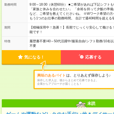
9:00～18:00（休憩60分） ■ご希望があれば下記シフトもOK！ 
勤務時間
「家族と休みを合わせたい」 「余裕を持って夕飯の準備
など、ご希望を教えてくださいね。 ※Wワーク希望の方
もう1つのお仕事の勤務時間。 合計で週40時間を超える
【積極採用中！急募！】長期でじっくり安心して働ける！
期間
能です！
履歴書不要
/
40～50代活躍中
/
服装自由
/
シフト勤務
/
10名
特徴
不要
気になる！
応募する
興味のあるバイト
は、とりあえず保存しよう♪
保存した求人は、後からまとめて応募できるよ。
企業からアプローチが届くことも！
未読