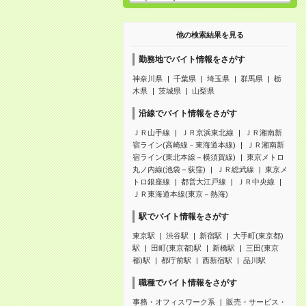
他の検索結果を見る
勤務地でバイト情報をさがす
神奈川県
千葉県
埼玉県
群馬県
栃
木県
茨城県
山梨県
沿線でバイト情報をさがす
ＪＲ山手線
ＪＲ京浜東北線
ＪＲ湘南新
宿ライン(高崎線－東海道本線)
ＪＲ湘南新
宿ライン(東北本線－横須賀線)
東京メトロ
丸ノ内線(池袋－荻窪)
ＪＲ総武線
東京メ
トロ銀座線
都営大江戸線
ＪＲ中央線
ＪＲ東海道本線(東京－熱海)
駅でバイト情報をさがす
東京駅
渋谷駅
新宿駅
大手町(東京都)
駅
田町(東京都)駅
新橋駅
三田(東京
都)駅
都庁前駅
西新宿駅
品川駅
職種でバイト情報をさがす
事務・オフィスワーク系
販売・サービス・