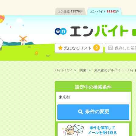
エン派遣
71570
件
エン バイト
82182
件
0
気になるリスト
保存した希
バイトTOP
関東
東京都のアルバイト・バイ
設定中の検索条件
東京都
条件の変更
条件を保存して
メールを受け取る