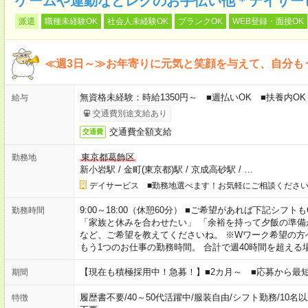
ゲームや運動などレクのお手伝い他＊デイサー
派遣
職種未経験OK
社会人未経験OK
ブランクOK
WEB登録・面接OK
≪週3日～≫お年寄りに元気と笑顔を与えて、自分も
無資格未経験：時給1350円～ ■週払いOK ■扶養内OK
給与
交通費別途支給あり
交通費全額支給
交通費
東京都葛飾区
勤務地
新小岩駅
/
金町(東京都)駅
/
京成高砂駅
/
…
デイサービス ■勤務地選べます！お気軽にご相談くださ
9:00～18:00（休憩60分） ■ご希望があれば下記シフトもOK！ 
勤務時間
「家族と休みを合わせたい」 「余裕を持って夕飯の準備
など、ご希望を教えてくださいね。 ※Wワーク希望の方
もう1つのお仕事の勤務時間。 合計で週40時間を超える
【現在も積極採用中！急募！】■2カ月～ ■応募から最短
期間
履歴書不要
/
40～50代活躍中
/
服装自由
/
シフト勤務
/
10名
特徴