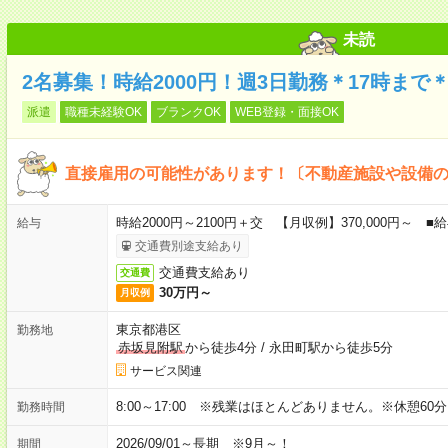
未読
2名募集！時給2000円！週3日勤務＊17時ま
派遣
職種未経験OK
ブランクOK
WEB登録・面接OK
直接雇用の可能性があります！〔不動産施設や設備
時給2000円～2100円＋交 【月収例】370,000円～
給与
交通費別途支給あり
交通費支給あり
交通費
30万円～
月収例
東京都港区
勤務地
赤坂見附駅
から徒歩4分
/
永田町駅から徒歩5分
サービス関連
8:00～17:00 ※残業はほとんどありません。※休憩60
勤務時間
2026/09/01～長期 ※9月～！
期間