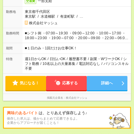
一部支給
交通費
東京都千代田区
勤務地
東京駅
/
水道橋駅
/
有楽町駅
/
…
株式会社マッシュ
■シフト例 ・07:00～19:30 ・09:00～12:00 ・10:00～17:00 ・
勤務時間
18:00～23:00 ・19:00～07:00 ・20:00～09:00 ・22:00～06:00
etc ★最短で3時間で5,120円のお仕事から 15時間で2万円近く稼
げるお仕事も！ ご希望のお時間に合わせてご紹介！ ※シフトは
■１日のみ・1回だけお仕事OK！
期間
現場によって異なります。 ※勿論、休憩時間はあるのでご安心
ください！
週1日からOK
/
日払いOK
/
履歴書不要
/
副業・WワークOK
/
シ
特徴
フト勤務
/
10名以上の大量募集
/
電話対応なし
/
パソコンスキル
不要
気になる！
応募する
詳細へ
掲載元企業名
株式会社マッシュ
興味のあるバイト
は、とりあえず保存しよう♪
保存した求人は、後からまとめて応募できるよ。
企業からアプローチが届くことも！