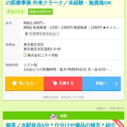
の医療事務 外来クラーク／未経験・無資格OK
アルバイト
職種未経験OK
時給1,280円～
給与
[時給] 有資格者：1330～1360円 無資格者：1280円 ★キャリア
アップ制度あり 進級により給与がアップします！ 【試用期間】
交通費別途支給あり
試用期間あり 試用期間の長さ：3ヶ月 雇用形態、給与は本採用
時と同じです。
東京都文京区
勤務地
東京都文京区湯島1-5-45
株式会社ニチイ学館
シフト制
勤務時間
1日あたりの実働時間：最大7時間30分/日 月～金 8:25～
16:55（休憩60分） 8:30～17:00（休憩60分） ※上記曜日や時間
帯でのシフト制 ※週2～3日の扶養控除内でのお仕事
気になる！
応募する
詳細へ
掲載元企業名
株式会社ニチイ学館
掲載日：2026.08.07
未読
NEW
御茶ノ水駅徒歩5分＊仕分けや備品の補充＊紹介