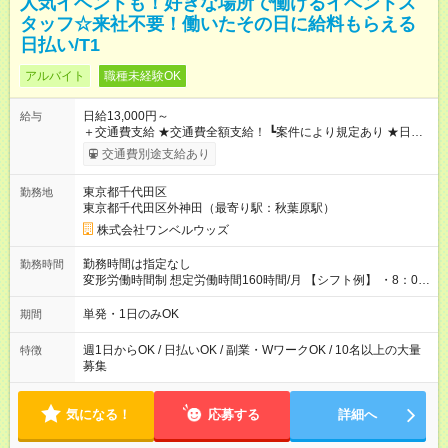
人気イベントも！好きな場所で働けるイベントス
タッフ☆来社不要！働いたその日に給料もらえる
日払い/T1
アルバイト
職種未経験OK
日給13,000円～
給与
＋交通費支給 ★交通費全額支給！ ┗案件により規定あり ★日払
いOK！（規定あり） ┗働いたその日に現金GET♪ お仕事後はコ
交通費別途支給あり
ンビニATMから 日払い分を引き落とせます！ 【試用期間】試
用期間なし
東京都千代田区
勤務地
東京都千代田区外神田（最寄り駅：秋葉原駅）
株式会社ワンベルウッズ
勤務時間は指定なし
勤務時間
変形労働時間制 想定労働時間160時間/月 【シフト例】 ・8：00
～21：00
単発・1日のみOK
期間
週1日からOK / 日払いOK / 副業・WワークOK / 10名以上の大量
特徴
募集
気になる！
応募する
詳細へ