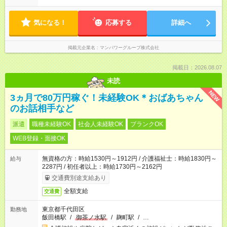
気になる！
応募する
詳細へ
掲載元企業名
マンパワーグループ株式会社
掲載日：2026.08.07
未読
NEW
3ヵ月で80万円稼ぐ！未経験OK＊おばあちゃん
のお話相手など
派遣
職種未経験OK
社会人未経験OK
ブランクOK
WEB登録・面接OK
無資格の方：時給1530円～1912円 / 介護福祉士：時給1830円～
給与
2287円 / 初任者以上：時給1730円～2162円
交通費別途支給あり
全額支給
交通費
東京都千代田区
勤務地
飯田橋駅
/
御茶ノ水駅
/
麹町駅
/
…