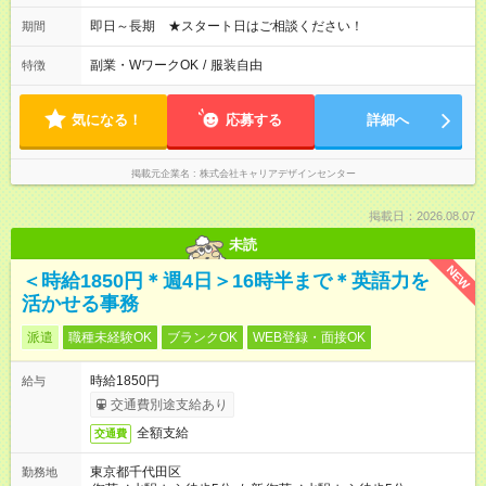
即日～長期 ★スタート日はご相談ください！
期間
副業・WワークOK
/
服装自由
特徴
気になる！
応募する
詳細へ
掲載元企業名
株式会社キャリアデザインセンター
掲載日：2026.08.07
未読
NEW
＜時給1850円＊週4日＞16時半まで＊英語力を
活かせる事務
派遣
職種未経験OK
ブランクOK
WEB登録・面接OK
時給1850円
給与
交通費別途支給あり
全額支給
交通費
東京都千代田区
勤務地