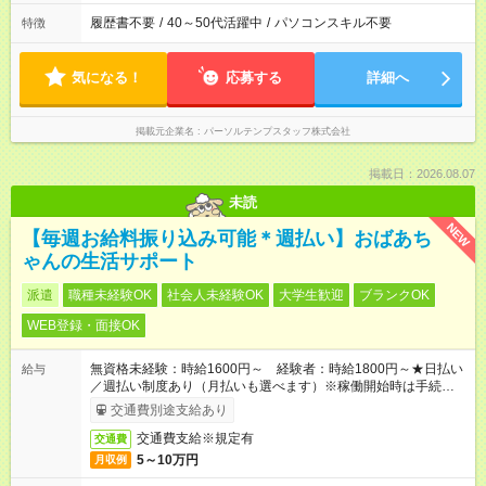
履歴書不要
/
40～50代活躍中
/
パソコンスキル不要
特徴
気になる！
応募する
詳細へ
掲載元企業名
パーソルテンプスタッフ株式会社
掲載日：2026.08.07
未読
NEW
【毎週お給料振り込み可能＊週払い】おばあち
ゃんの生活サポート
派遣
職種未経験OK
社会人未経験OK
大学生歓迎
ブランクOK
WEB登録・面接OK
無資格未経験：時給1600円～ 経験者：時給1800円～★日払い
給与
／週払い制度あり（月払いも選べます）※稼働開始時は手続き完
了次第のお支払いとなります。
交通費別途支給あり
交通費支給※規定有
交通費
5～10万円
月収例