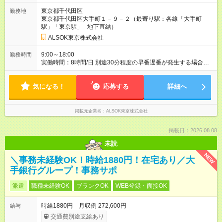
東京都千代田区
勤務地
東京都千代田区大手町１－９－２（最寄り駅：各線「大手町
駅」「東京駅」 地下直結）
ALSOK東京株式会社
9:00～18:00
勤務時間
実働時間：8時間/日 別途30分程度の早番遅番が発生する場合が
あります（時間外手当支給）。
気になる！
応募する
詳細へ
掲載元企業名
ALSOK東京株式会社
掲載日：2026.08.08
未読
NEW
＼事務未経験OK！時給1880円！在宅あり／大
手銀行グループ！事務サポ
派遣
職種未経験OK
ブランクOK
WEB登録・面接OK
時給1880円 月収例 272,600円
給与
交通費別途支給あり