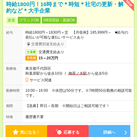
NEW
時給1800円！16時まで＊時短＊社宅の更新・解
約など＊大手企業
派遣
ブランクOK
WEB登録・面接OK
時給1800円～1830円＋交 【月収例】185,999円～ ■給与の
給与
前払いが可能な速払いサービスあり
交通費別途支給あり
交通費支給あり
交通費
15～20万円
月収例
東京都千代田区
勤務地
秋葉原駅から徒歩10分
/
御茶ノ水駅
から徒歩5分
サービス関連
10:00～16:00 ※休憩は50分です。※7時間50分勤務の相談可能
勤務時間
です。
【急募】即日～長期 ※開始日はご相談可能です！
期間
履歴書不要
特徴
気になる！
応募する
詳細へ