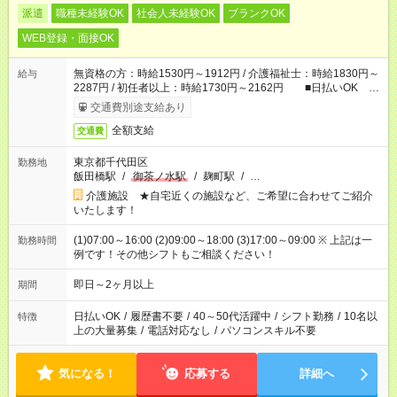
派遣
職種未経験OK
社会人未経験OK
ブランクOK
WEB登録・面接OK
無資格の方：時給1530円～1912円 / 介護福祉士：時給1830円～
給与
2287円 / 初任者以上：時給1730円～2162円 ■日払いOK ■
日収例：1万2240円（時給1530円×8h）
交通費別途支給あり
全額支給
交通費
東京都千代田区
勤務地
飯田橋駅
/
御茶ノ水駅
/
麹町駅
/
…
介護施設 ★自宅近くの施設など、ご希望に合わせてご紹介
いたします！
(1)07:00～16:00 (2)09:00～18:00 (3)17:00～09:00 ※ 上記は一
勤務時間
例です！その他シフトもご相談ください！
即日～2ヶ月以上
期間
日払いOK
/
履歴書不要
/
40～50代活躍中
/
シフト勤務
/
10名以
特徴
上の大量募集
/
電話対応なし
/
パソコンスキル不要
気になる！
応募する
詳細へ