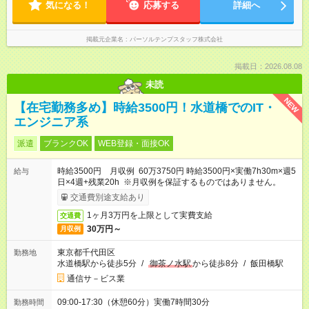
気になる！
応募する
詳細へ
掲載元企業名
パーソルテンプスタッフ株式会社
掲載日：2026.08.08
未読
NEW
【在宅勤務多め】時給3500円！水道橋でのIT・
エンジニア系
派遣
ブランクOK
WEB登録・面接OK
時給3500円 月収例 60万3750円 時給3500円×実働7h30m×週5
給与
日×4週+残業20h ※月収例を保証するものではありません。
交通費別途支給あり
1ヶ月3万円を上限として実費支給
交通費
30万円～
月収例
東京都千代田区
勤務地
水道橋駅から徒歩5分
/
御茶ノ水駅
から徒歩8分
/
飯田橋駅
通信サ－ビス業
09:00-17:30（休憩60分）実働7時間30分
勤務時間