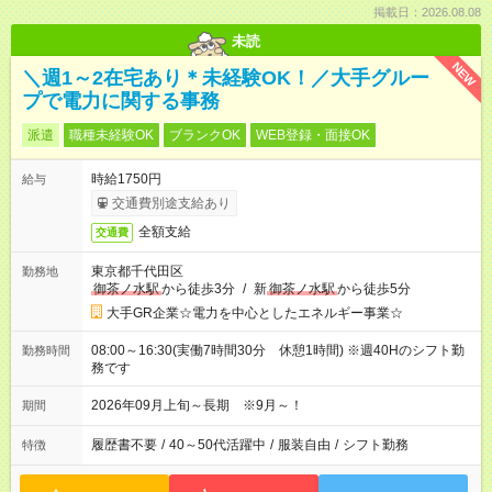
掲載日：2026.08.08
未読
NEW
＼週1～2在宅あり＊未経験OK！／大手グルー
プで電力に関する事務
派遣
職種未経験OK
ブランクOK
WEB登録・面接OK
時給1750円
給与
交通費別途支給あり
全額支給
交通費
東京都千代田区
勤務地
御茶ノ水駅
から徒歩3分
/
新
御茶ノ水駅
から徒歩5分
大手GR企業☆電力を中心としたエネルギー事業☆
08:00～16:30(実働7時間30分 休憩1時間) ※週40Hのシフト勤
勤務時間
務です
2026年09月上旬～長期 ※9月～！
期間
履歴書不要
/
40～50代活躍中
/
服装自由
/
シフト勤務
特徴