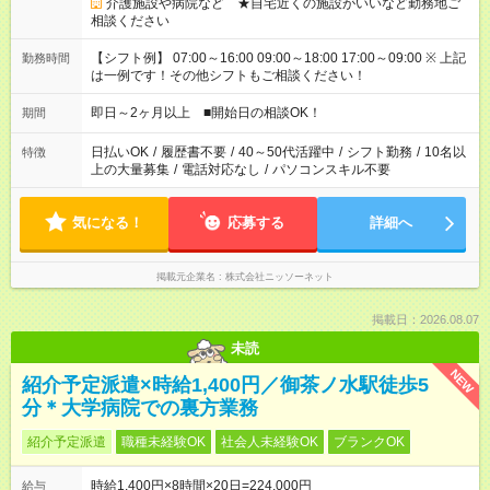
介護施設や病院など ★自宅近くの施設がいいなど勤務地ご
相談ください
【シフト例】 07:00～16:00 09:00～18:00 17:00～09:00 ※ 上記
勤務時間
は一例です！その他シフトもご相談ください！
即日～2ヶ月以上 ■開始日の相談OK！
期間
日払いOK
/
履歴書不要
/
40～50代活躍中
/
シフト勤務
/
10名以
特徴
上の大量募集
/
電話対応なし
/
パソコンスキル不要
気になる！
応募する
詳細へ
掲載元企業名
株式会社ニッソーネット
掲載日：2026.08.07
未読
NEW
紹介予定派遣×時給1,400円／御茶ノ水駅徒歩5
分＊大学病院での裏方業務
紹介予定派遣
職種未経験OK
社会人未経験OK
ブランクOK
時給1,400円×8時間×20日=224,000円
給与