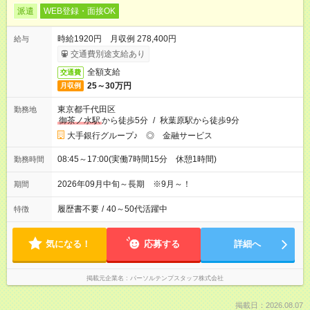
派遣
WEB登録・面接OK
時給1920円 月収例 278,400円
給与
交通費別途支給あり
全額支給
交通費
25～30万円
月収例
東京都千代田区
勤務地
御茶ノ水駅
から徒歩5分
/
秋葉原駅から徒歩9分
大手銀行グループ♪ ◎ 金融サービス
08:45～17:00(実働7時間15分 休憩1時間)
勤務時間
2026年09月中旬～長期 ※9月～！
期間
履歴書不要
/
40～50代活躍中
特徴
気になる！
応募する
詳細へ
掲載元企業名
パーソルテンプスタッフ株式会社
掲載日：2026.08.07