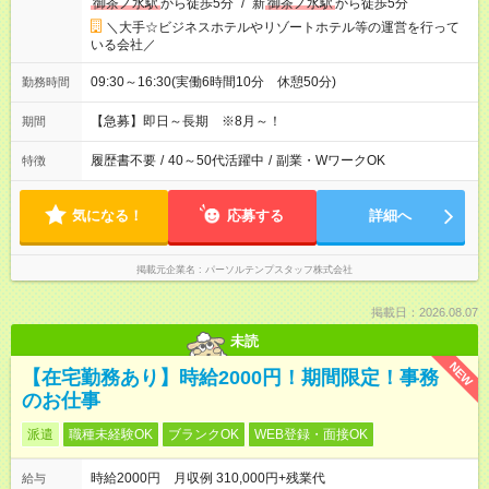
御茶ノ水駅
から徒歩5分
/
新
御茶ノ水駅
から徒歩5分
＼大手☆ビジネスホテルやリゾートホテル等の運営を行って
いる会社／
09:30～16:30(実働6時間10分 休憩50分)
勤務時間
【急募】即日～長期 ※8月～！
期間
履歴書不要
/
40～50代活躍中
/
副業・WワークOK
特徴
気になる！
応募する
詳細へ
掲載元企業名
パーソルテンプスタッフ株式会社
掲載日：2026.08.07
未読
NEW
【在宅勤務あり】時給2000円！期間限定！事務
のお仕事
派遣
職種未経験OK
ブランクOK
WEB登録・面接OK
時給2000円 月収例 310,000円+残業代
給与