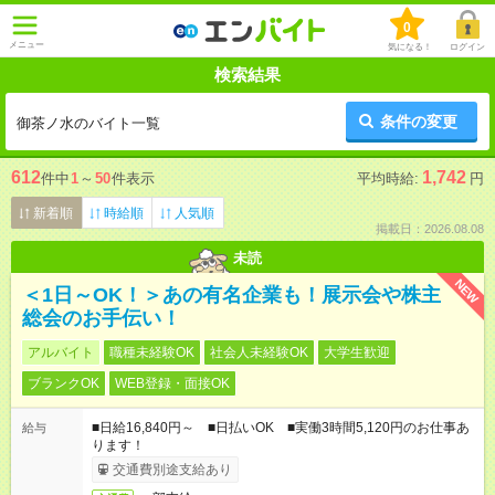
0
メニュー
気になる！
ログイン
検索結果
条件の変更
御茶ノ水のバイト一覧
612
1,742
件中
1
～
50
件表示
平均時給:
円
新着順
時給順
人気順
掲載日：2026.08.08
未読
NEW
＜1日～OK！＞あの有名企業も！展示会や株主
総会のお手伝い！
アルバイト
職種未経験OK
社会人未経験OK
大学生歓迎
ブランクOK
WEB登録・面接OK
■日給16,840円～ ■日払いOK ■実働3時間5,120円のお仕事あ
給与
ります！
交通費別途支給あり