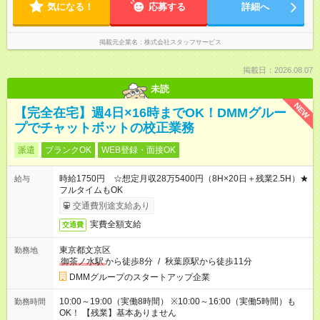
気になる！
応募する
詳細へ
掲載元企業名
株式会社スタッフサービス
掲載日：2026.08.07
未読
NEW
【完全在宅】週4日×16時までOK！DMMグルー
プでチャットボットの校正業務
派遣
ブランクOK
WEB登録・面接OK
時給1750円 ☆想定月収28万5400円（8H×20日＋残業2.5H）★
給与
フルタイムもOK
交通費別途支給あり
実費全額支給
交通費
東京都文京区
勤務地
御茶ノ水駅
から徒歩8分
/
秋葉原駅から徒歩11分
DMMグループのスタートアップ企業
10:00～19:00（実働8時間） ※10:00～16:00（実働5時間）も
勤務時間
OK！ 【残業】基本ありません