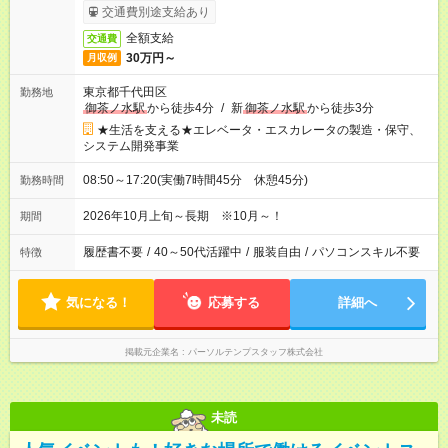
交通費別途支給あり
全額支給
交通費
30万円～
月収例
東京都千代田区
勤務地
御茶ノ水駅
から徒歩4分
/
新
御茶ノ水駅
から徒歩3分
★生活を支える★エレベータ・エスカレータの製造・保守、
システム開発事業
08:50～17:20(実働7時間45分 休憩45分)
勤務時間
2026年10月上旬～長期 ※10月～！
期間
履歴書不要
/
40～50代活躍中
/
服装自由
/
パソコンスキル不要
特徴
気になる！
応募する
詳細へ
掲載元企業名
パーソルテンプスタッフ株式会社
未読