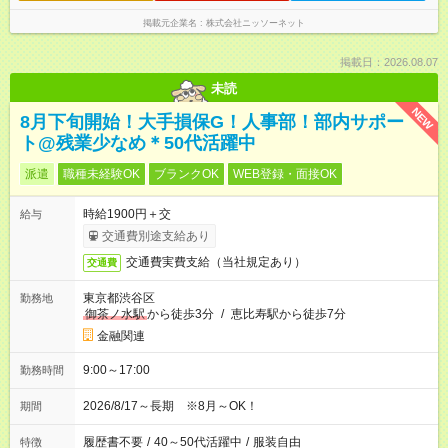
掲載元企業名
株式会社ニッソーネット
掲載日：2026.08.07
未読
NEW
8月下旬開始！大手損保G！人事部！部内サポー
ト@残業少なめ＊50代活躍中
派遣
職種未経験OK
ブランクOK
WEB登録・面接OK
時給1900円＋交
給与
交通費別途支給あり
交通費実費支給（当社規定あり）
交通費
東京都渋谷区
勤務地
御茶ノ水駅
から徒歩3分
/
恵比寿駅から徒歩7分
金融関連
9:00～17:00
勤務時間
2026/8/17～長期 ※8月～OK！
期間
履歴書不要
/
40～50代活躍中
/
服装自由
特徴