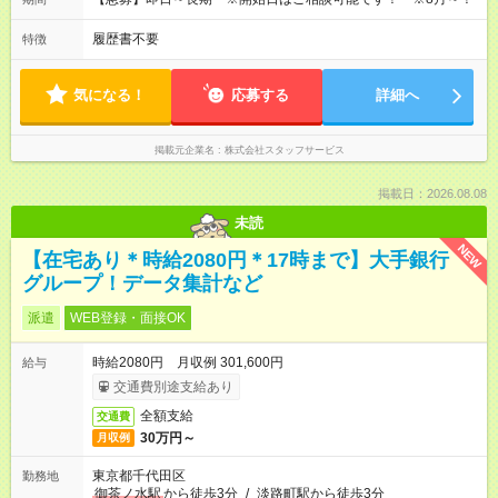
履歴書不要
特徴
気になる！
応募する
詳細へ
掲載元企業名
株式会社スタッフサービス
掲載日：2026.08.08
未読
NEW
【在宅あり＊時給2080円＊17時まで】大手銀行
グループ！データ集計など
派遣
WEB登録・面接OK
時給2080円 月収例 301,600円
給与
交通費別途支給あり
全額支給
交通費
30万円～
月収例
東京都千代田区
勤務地
御茶ノ水駅
から徒歩3分
/
淡路町駅から徒歩3分