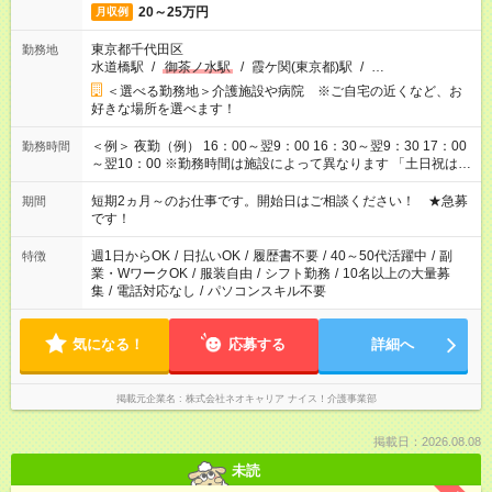
20～25万円
月収例
東京都千代田区
勤務地
水道橋駅
/
御茶ノ水駅
/
霞ケ関(東京都)駅
/
…
＜選べる勤務地＞介護施設や病院 ※ご自宅の近くなど、お
好きな場所を選べます！
＜例＞ 夜勤（例） 16：00～翌9：00 16：30～翌9：30 17：00
勤務時間
～翌10：00 ※勤務時間は施設によって異なります 「土日祝は休
みたい」 「しっかり稼ぎたい」 「もう少し遅い時間から始めた
い」など ご希望にあったお仕事をご案内いたします。 ※未経験
短期2ヵ月～のお仕事です。開始日はご相談ください！ ★急募
期間
の方の場合は1～2ヶ月間は日中での仕事を経験いただき、 お
です！
仕事に慣れてからの夜勤になります。 ★家庭の都合でお休みが
必要な場合も遠慮なくご相談ください。
週1日からOK
/
日払いOK
/
履歴書不要
/
40～50代活躍中
/
副
特徴
業・WワークOK
/
服装自由
/
シフト勤務
/
10名以上の大量募
集
/
電話対応なし
/
パソコンスキル不要
気になる！
応募する
詳細へ
掲載元企業名
株式会社ネオキャリア ナイス！介護事業部
掲載日：2026.08.08
未読