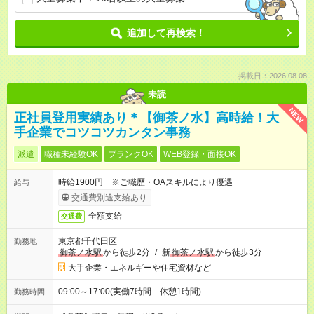
追加して再検索！
掲載日：2026.08.08
未読
NEW
正社員登用実績あり＊【御茶ノ水】高時給！大
手企業でコツコツカンタン事務
派遣
職種未経験OK
ブランクOK
WEB登録・面接OK
時給1900円 ※ご職歴・OAスキルにより優遇
給与
交通費別途支給あり
全額支給
交通費
東京都千代田区
勤務地
御茶ノ水駅
から徒歩2分
/
新
御茶ノ水駅
から徒歩3分
大手企業・エネルギーや住宅資材など
09:00～17:00(実働7時間 休憩1時間)
勤務時間