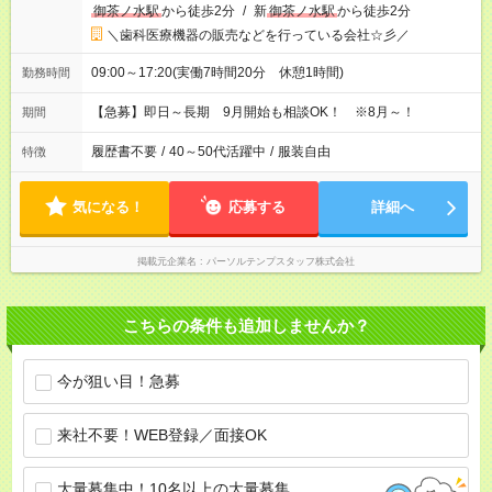
御茶ノ水駅
から徒歩2分
/
新
御茶ノ水駅
から徒歩2分
＼歯科医療機器の販売などを行っている会社☆彡／
09:00～17:20(実働7時間20分 休憩1時間)
勤務時間
【急募】即日～長期 9月開始も相談OK！ ※8月～！
期間
履歴書不要
/
40～50代活躍中
/
服装自由
特徴
気になる！
応募する
詳細へ
掲載元企業名
パーソルテンプスタッフ株式会社
こちらの条件も追加しませんか？
今が狙い目！急募
来社不要！WEB登録／面接OK
大量募集中！10名以上の大量募集