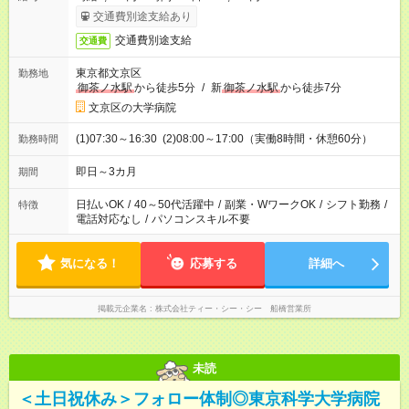
交通費別途支給あり
交通費別途支給
交通費
東京都文京区
勤務地
御茶ノ水駅
から徒歩5分
/
新
御茶ノ水駅
から徒歩7分
文京区の大学病院
(1)07:30～16:30 (2)08:00～17:00（実働8時間・休憩60分）
勤務時間
即日～3カ月
期間
日払いOK
/
40～50代活躍中
/
副業・WワークOK
/
シフト勤務
/
特徴
電話対応なし
/
パソコンスキル不要
気になる！
応募する
詳細へ
掲載元企業名
株式会社ティー・シー・シー 船橋営業所
未読
＜土日祝休み＞フォロー体制◎東京科学大学病院