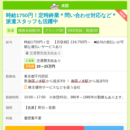
未読
NEW
時給1750円！定時終業＊問い合わせ対応など＊
派遣スタッフも活躍中
派遣
職種未経験OK
ブランクOK
WEB登録・面接OK
時給1750円＋交 【月収例】218,750円～ ■給与の前払いが可
給与
能な速払いサービスあり
交通費別途支給あり
交通費支給あり
交通費
20～25万円
月収例
東京都千代田区
勤務地
新
御茶ノ水駅
から徒歩3分
/
御茶ノ水駅
から徒歩5分
株主優待サービスなどを扱う会社
10:00～17:00 ※休憩45分。9時半～16時半の勤務もあります。
勤務時間
【急募】即日～長期
期間
履歴書不要
特徴