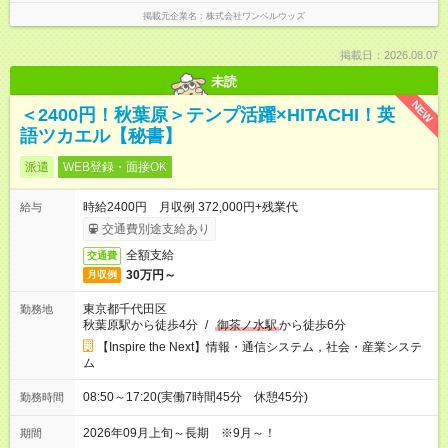
掲載元企業名
株式会社ワンベルウッズ
掲載日：2026.08.07
未読
NEW
＜2400円！秋葉原＞テンプ活躍×HITACHI！英
語ツカエル【秘書】
派遣
WEB登録・面接OK
時給2400円 月収例 372,000円+残業代
給与
交通費別途支給あり
全額支給
交通費
30万円～
月収例
東京都千代田区
勤務地
秋葉原駅から徒歩4分
/
御茶ノ水駅
から徒歩6分
【Inspire the Next】情報・通信システム，社会・産業システ
ム
08:50～17:20(実働7時間45分 休憩45分)
勤務時間
2026年09月上旬～長期 ※9月～！
期間