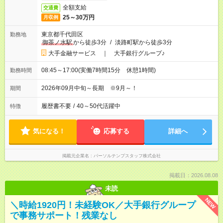
全額支給
交通費
25～30万円
月収例
東京都千代田区
勤務地
御茶ノ水駅
から徒歩3分
/
淡路町駅から徒歩3分
大手金融サービス ｜ 大手銀行グループ♪
08:45～17:00(実働7時間15分 休憩1時間)
勤務時間
2026年09月中旬～長期 ※9月～！
期間
履歴書不要
/
40～50代活躍中
特徴
気になる！
応募する
詳細へ
掲載元企業名
パーソルテンプスタッフ株式会社
掲載日：2026.08.08
未読
NEW
＼時給1920円！未経験OK／大手銀行グループ
で事務サポート！残業なし