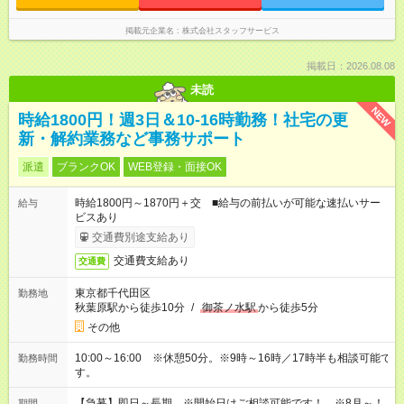
掲載元企業名
株式会社スタッフサービス
掲載日：2026.08.08
未読
NEW
時給1800円！週3日＆10-16時勤務！社宅の更
新・解約業務など事務サポート
派遣
ブランクOK
WEB登録・面接OK
時給1800円～1870円＋交 ■給与の前払いが可能な速払いサー
給与
ビスあり
交通費別途支給あり
交通費支給あり
交通費
東京都千代田区
勤務地
秋葉原駅から徒歩10分
/
御茶ノ水駅
から徒歩5分
その他
10:00～16:00 ※休憩50分。※9時～16時／17時半も相談可能で
勤務時間
す。
【急募】即日～長期 ※開始日はご相談可能です！ ※8月～！
期間