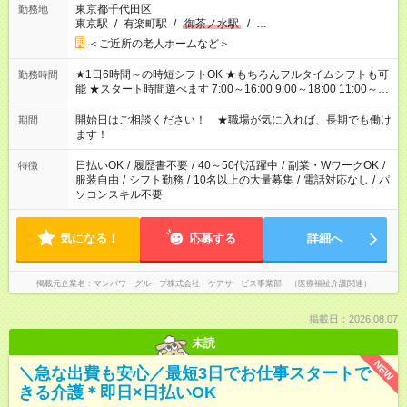
東京都千代田区
勤務地
東京駅
/
有楽町駅
/
御茶ノ水駅
/
…
＜ご近所の老人ホームなど＞
★1日6時間～の時短シフトOK ★もちろんフルタイムシフトも可
勤務時間
能 ★スタート時間選べます 7:00～16:00 9:00～18:00 11:00～
20:00 など 残業なし！ ※Wワークの場合、他のお仕事と合わせ
週40時間超の就業はご案内できません ※法令に基づき、週20時
開始日はご相談ください！ ★職場が気に入れば、長期でも働け
期間
間以上勤務は社会保険への加入対象となります ※労働者派遣法
ます！
（日雇い派遣の原則禁止）により、短時間・短期間の就業はご
案内が難しい場合があります
日払いOK
/
履歴書不要
/
40～50代活躍中
/
副業・WワークOK
/
特徴
服装自由
/
シフト勤務
/
10名以上の大量募集
/
電話対応なし
/
パ
ソコンスキル不要
気になる！
応募する
詳細へ
掲載元企業名
マンパワーグループ株式会社 ケアサービス事業部 （医療福祉介護関連）
掲載日：2026.08.07
未読
NEW
＼急な出費も安心／最短3日でお仕事スタートで
きる介護＊即日×日払いOK