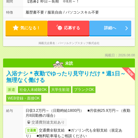
【急募】即日～長期 ※8月～！
期間
履歴書不要
/
服装自由
/
パソコンスキル不要
特徴
気になる！
応募する
詳細へ
掲載元企業名
パーソルテンプスタッフ株式会社
掲載日：2026.08.08
未読
NEW
入浴ナシ＊夜勤でゆったり見守りだけ＊週1日～
無理なく働ける
派遣
社会人未経験OK
大学生歓迎
ブランクOK
WEB登録・面接OK
日収3.2万円～（日勤時給1800円） ■月収例25.9万円～（夜勤
給与
月8回勤務の場合）
交通費別途支給あり
交通費全額支給 ■ガソリン代も全額支給（規定あ
交通費
り） ■無料駐車場もご相談ください