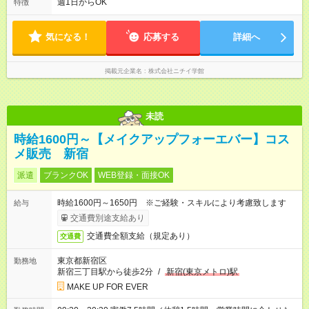
あり
週1日からOK
特徴
気になる！
応募する
詳細へ
掲載元企業名
株式会社ニチイ学館
未読
時給1600円～【メイクアップフォーエバー】コス
メ販売 新宿
派遣
ブランクOK
WEB登録・面接OK
時給1600円～1650円 ※ご経験・スキルにより考慮致します
給与
交通費別途支給あり
交通費全額支給（規定あり）
交通費
東京都新宿区
勤務地
新宿三丁目駅から徒歩2分
/
新宿(東京メトロ)駅
MAKE UP FOR EVER