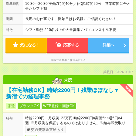
10:30～20:30 実働7時間40分／休憩1時間20分 営業時間に合わ
勤務時間
せたシフト制
長期のお仕事です。開始日はお気軽にご相談ください！
期間
シフト勤務
/
10名以上の大量募集
/
パソコンスキル不要
特徴
気になる！
応募する
詳細へ
掲載元企業名
株式会社iDA
掲載日：2026.08.07
未読
NEW
【在宅勤務OK】時給2200円！残業ほぼなし▼
新宿での経理事務
派遣
ブランクOK
WEB登録・面接OK
時給2200円 月収例 22万円 時給2200円×実働5h×週5日×4
給与
週 ※月収例を保証するものではありません。※給与即受取りサ
ービス利用可（利用条件有）
交通費別途支給あり