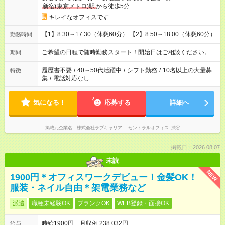
新宿(東京メトロ)駅
から徒歩5分
キレイなオフィスです
【1】8:30～17:30（休憩60分） 【2】8:50～18:00（休憩60分）
勤務時間
ご希望の日程で随時勤務スタート！開始日はご相談ください。
期間
履歴書不要
/
40～50代活躍中
/
シフト勤務
/
10名以上の大量募
特徴
集
/
電話対応なし
気になる！
応募する
詳細へ
掲載元企業名
株式会社ラブキャリア セントラルオフィス_渋谷
掲載日：2026.08.07
未読
NEW
1900円＊オフィスワークデビュー！金髪OK！
服装・ネイル自由＊架電業務など
派遣
職種未経験OK
ブランクOK
WEB登録・面接OK
時給1900円 月収例 238,032円
給与