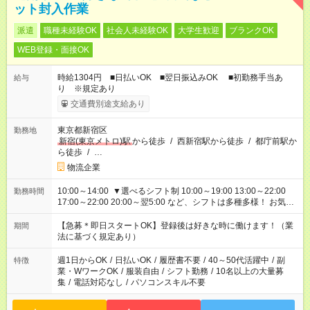
ット封入作業
派遣
職種未経験OK
社会人未経験OK
大学生歓迎
ブランクOK
WEB登録・面接OK
時給1304円 ■日払いOK ■翌日振込みOK ■初勤務手当あ
給与
り ※規定あり
交通費別途支給あり
東京都新宿区
勤務地
新宿(東京メトロ)駅
から徒歩
/
西新宿駅から徒歩
/
都庁前駅か
ら徒歩
/
…
物流企業
10:00～14:00 ▼選べるシフト制 10:00～19:00 13:00～22:00
勤務時間
17:00～22:00 20:00～翌5:00 など、シフトは多種多様！ お気軽
にご相談ください！
【急募＊即日スタートOK】登録後は好きな時に働けます！（業
期間
法に基づく規定あり）
週1日からOK
/
日払いOK
/
履歴書不要
/
40～50代活躍中
/
副
特徴
業・WワークOK
/
服装自由
/
シフト勤務
/
10名以上の大量募
集
/
電話対応なし
/
パソコンスキル不要