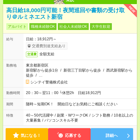
NEW
高日給18,000円可能！夜間巡回や書類の受け取
り＠ルミネエスト新宿
アルバイト
職種未経験OK
社会人未経験OK
大学生歓迎
日給：18,912円～
給与
交通費別途支給あり
全額支給
交通費
東京都新宿区
勤務地
新宿駅から徒歩1分
/
新宿三丁目駅から徒歩
/
西武新宿駅から
徒歩
/
…
シンテイ警備株式会社
20：30～翌11：00 └休憩2h 日給18,912円
勤務時間
随時～短期OK！ 開始日などお気軽にご相談ください
期間
40～50代活躍中
/
副業・WワークOK
/
シフト勤務
/
10名以上の
特徴
大量募集
/
パソコンスキル不要
気になる！
応募する
詳細へ