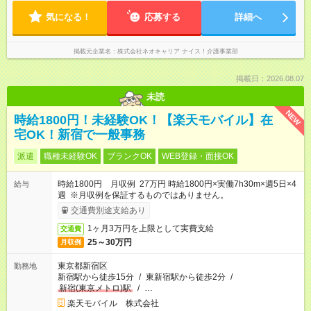
気になる！
応募する
詳細へ
掲載元企業名
株式会社ネオキャリア ナイス！介護事業部
掲載日：2026.08.07
未読
NEW
時給1800円！未経験OK！【楽天モバイル】在
宅OK！新宿で一般事務
派遣
職種未経験OK
ブランクOK
WEB登録・面接OK
時給1800円 月収例 27万円 時給1800円×実働7h30m×週5日×4
給与
週 ※月収例を保証するものではありません。
交通費別途支給あり
1ヶ月3万円を上限として実費支給
交通費
25～30万円
月収例
東京都新宿区
勤務地
新宿駅から徒歩15分
/
東新宿駅から徒歩2分
/
新宿(東京メトロ)駅
/
…
楽天モバイル 株式会社