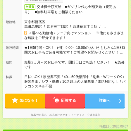
交通費全額支給 ■ガソリン代も全額支給（規定あ
交通費
り） ■無料駐車場もご相談ください
東京都新宿区
勤務地
高田馬場駅
/
四谷三丁目駅
/
西新宿五丁目駅
/
…
＜選べる勤務地＞シニア向けマンション ※他にもさまざま
な施設をご紹介できます！
★1日5時間～OK！ （例）9:00～18:00のあいだ もちろん1日8時
勤務時間
間のお仕事もご紹介可能です！ご希望をお聞かせください！ ★
家庭の都合でお休みが必要な場合も遠慮なくご相談ください。
※週最低15時間以上の勤務が必要です
短期2ヵ月～のお仕事です。開始日はご相談ください！ ★急募
期間
です！
日払いOK
/
履歴書不要
/
40～50代活躍中
/
副業・WワークOK
/
特徴
服装自由
/
シフト勤務
/
10名以上の大量募集
/
電話対応なし
/
パ
ソコンスキル不要
気になる！
応募する
詳細へ
掲載元企業名
株式会社ネオキャリア ナイス！介護事業部
掲載日：2026.08.07