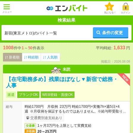
0
メニュー
気になる！
ログイン
検索結果
条件の変更
新宿(東京メトロ)のバイト一覧
1008
1,633
件中
1
～
50
件表示
平均時給:
円
新着順
時給順
人気順
掲載日：2026.08.08
未読
NEW
【在宅勤務多め】残業ほぼなし▼新宿で総務・
人事
派遣
ブランクOK
WEB登録・面接OK
時給1700円 月収例 23万円 時給1700円×実働7h×週5日×4
給与
週 ※月収例を保証するものではありません。※給与即受取りサ
ービス利用可（利用条件有）
交通費別途支給あり
1ヶ月3万円を上限として実費支給
交通費
20～25万円
月収例