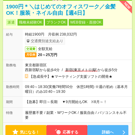
NEW
1900円＊＼はじめてのオフィスワーク／金髪
OK！服装・ネイル自由【週4日】
派遣
職種未経験OK
ブランクOK
WEB登録・面接OK
時給1900円 月収例 238,032円
給与
交通費別途支給あり
全額支給
交通費
20～25万円
月収例
東京都新宿区
勤務地
西新宿駅から徒歩4分
/
新宿(東京メトロ)駅
から徒歩5分
【急成長中】★マーケティング支援ソフトの開発★
09:40～18:30(実働7時間50分 休憩1時間) ※週の初め（基本月
勤務時間
曜日）のみ10:40～19:30
【急募】即日～長期 ▼9月開始もOK ※8月～！
期間
履歴書不要
/
副業・WワークOK
/
服装自由
/
パソコンスキル不
特徴
要
気になる！
応募する
詳細へ