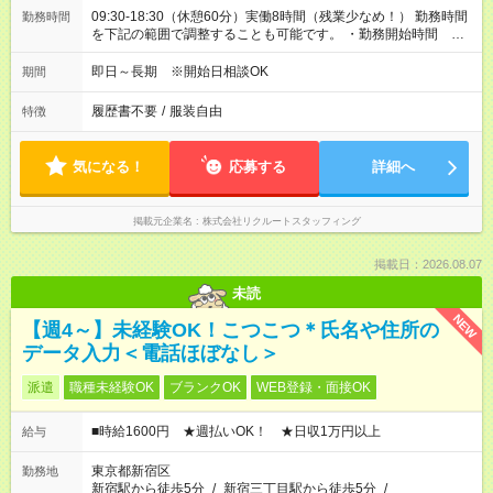
09:30-18:30（休憩60分）実働8時間（残業少なめ！） 勤務時間
勤務時間
を下記の範囲で調整することも可能です。 ・勤務開始時間
09:00～10:00 ・勤務終了時間 18:00～19:00
即日～長期 ※開始日相談OK
期間
履歴書不要
/
服装自由
特徴
気になる！
応募する
詳細へ
掲載元企業名
株式会社リクルートスタッフィング
掲載日：2026.08.07
未読
NEW
【週4～】未経験OK！こつこつ＊氏名や住所の
データ入力＜電話ほぼなし＞
派遣
職種未経験OK
ブランクOK
WEB登録・面接OK
■時給1600円 ★週払いOK！ ★日収1万円以上
給与
東京都新宿区
勤務地
新宿駅から徒歩5分
/
新宿三丁目駅から徒歩5分
/