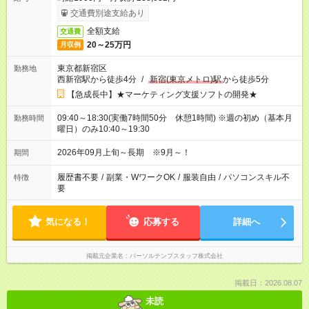
交通費別途支給あり
全額支給
交通費
20～25万円
月収例
東京都新宿区
勤務地
西新宿駅から徒歩4分
/
新宿(東京メトロ)駅
から徒歩5分
【急成長中】★マーケティング支援ソフトの開発★
09:40～18:30(実働7時間50分 休憩1時間) ※週の初め（基本月
勤務時間
曜日）のみ10:40～19:30
2026年09月上旬～長期 ※9月～！
期間
履歴書不要
/
副業・WワークOK
/
服装自由
/
パソコンスキル不
特徴
要
気になる！
応募する
詳細へ
掲載元企業名
パーソルテンプスタッフ株式会社
掲載日：2026.08.07
未読