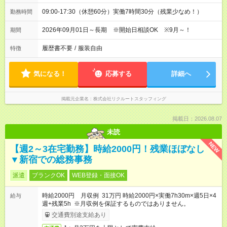
09:00-17:30（休憩60分）実働7時間30分（残業少なめ！）
勤務時間
2026年09月01日～長期 ※開始日相談OK ※9月～！
期間
履歴書不要
/
服装自由
特徴
気になる！
応募する
詳細へ
掲載元企業名
株式会社リクルートスタッフィング
掲載日：2026.08.07
未読
NEW
【週2～3在宅勤務】時給2000円！残業ほぼなし
▼新宿での総務事務
派遣
ブランクOK
WEB登録・面接OK
時給2000円 月収例 31万円 時給2000円×実働7h30m×週5日×4
給与
週+残業5h ※月収例を保証するものではありません。
交通費別途支給あり