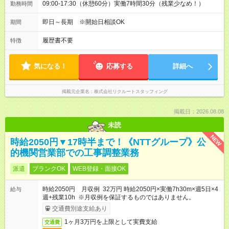
09:00-17:30（休憩60分）実働7時間30分（残業少なめ！）
勤務時間
即日～長期 ※開始日相談OK
期間
履歴書不要
特徴
気になる！
応募する
詳細へ
掲載元企業名
株式会社リクルートスタッフィング
掲載日：2026.08.08
未読
NEW
時給2050円▼17時半まで！《NTTグループ》公
的機関営業部での工事調整業務
派遣
ブランクOK
WEB登録・面接OK
時給2050円 月収例 32万円 時給2050円×実働7h30m×週5日×4
給与
週+残業10h ※月収例を保証するものではありません。
交通費別途支給あり
1ヶ月3万円を上限として実費支給
交通費