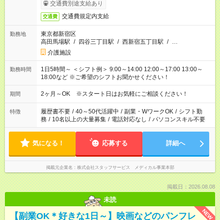
交通費別途支給あり
交通費規定内支給
交通費
東京都新宿区
勤務地
高田馬場駅
/
四谷三丁目駅
/
西新宿五丁目駅
/
…
介護施設
1日5時間～ ＜シフト例＞ 9:00～14:00 12:00～17:00 13:00～
勤務時間
18:00など ※ご希望のシフトお聞かせください！
2ヶ月～OK ※スタート日はお気軽にご相談ください！
期間
履歴書不要
/
40～50代活躍中
/
副業・WワークOK
/
シフト勤
特徴
務
/
10名以上の大量募集
/
電話対応なし
/
パソコンスキル不要
気になる！
応募する
詳細へ
掲載元企業名
株式会社スタッフサービス メディカル事業本部
掲載日：2026.08.08
未読
NEW
【副業OK＊好きな1日～】映画などのパンフレ