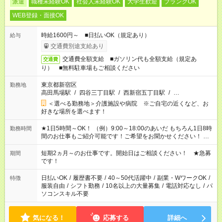
派遣
職種未経験OK
社会人未経験OK
大学生歓迎
ブランクOK
WEB登録・面接OK
時給1600円～ ■日払いOK（規定あり）
給与
交通費別途支給あり
交通費全額支給 ■ガソリン代も全額支給（規定あ
交通費
り） ■無料駐車場もご相談ください
東京都新宿区
勤務地
高田馬場駅
/
四谷三丁目駅
/
西新宿五丁目駅
/
…
＜選べる勤務地＞介護施設や病院 ※ご自宅の近くなど、お
好きな場所を選べます！
★1日5時間～OK！ （例）9:00～18:00のあいだ もちろん1日8時
勤務時間
間のお仕事もご紹介可能です！ご希望をお聞かせください！ ★
家庭の都合でお休みが必要な場合も遠慮なくご相談ください。
※週最低15時間以上の勤務が必要です
短期2ヵ月～のお仕事です。開始日はご相談ください！ ★急募
期間
です！
日払いOK
/
履歴書不要
/
40～50代活躍中
/
副業・WワークOK
/
特徴
服装自由
/
シフト勤務
/
10名以上の大量募集
/
電話対応なし
/
パ
ソコンスキル不要
気になる！
応募する
詳細へ