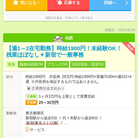
気になる！
応募する
詳細へ
掲載元企業名
日伸セフティ株式会社
掲載日：2026.08.08
未読
NEW
【週1～2在宅勤務】時給1900円！未経験OK！
残業ほぼなし▼新宿で一般事務
派遣
職種未経験OK
ブランクOK
WEB登録・面接OK
時給1900円 月収例 28万円 時給1900円×実働7h30m×週5日×4
給与
週 ※月収例を保証するものではありません。
交通費別途支給あり
1ヶ月3万円を上限として実費支給
交通費
25～30万円
月収例
東京都港区
勤務地
新宿駅から徒歩5分
/
代々木駅から徒歩6分
/
新宿(東京メトロ)駅
/
…
サ－ビス