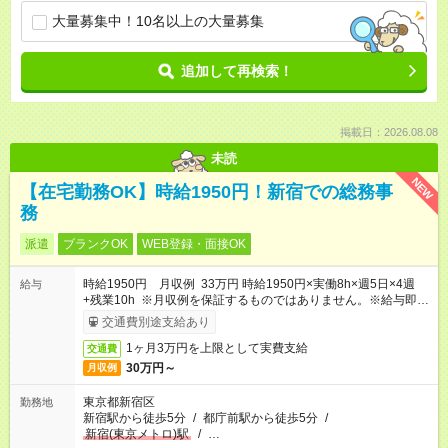
大量募集中！10名以上の大量募集
追加して再検索！
掲載日：2026.08.08
未読
NEW
【在宅勤務OK】時給1950円！新宿での総務事
務
派遣
ブランクOK
WEB登録・面接OK
時給1950円 月収例 33万円 時給1950円×実働8h×週5日×4週
給与
+残業10h ※月収例を保証するものではありません。※給与即受
取りサービス利用可（利用条件有）
交通費別途支給あり
1ヶ月3万円を上限として実費支給
交通費
30万円～
月収例
東京都新宿区
勤務地
新宿駅から徒歩5分
/
都庁前駅から徒歩5分
/
新宿(東京メトロ)駅
/
…