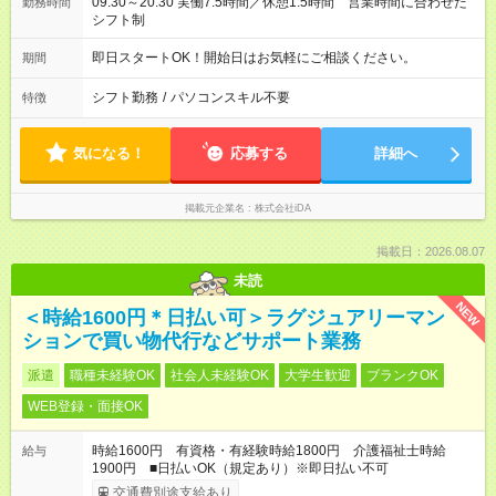
09:30～20:30 実働7.5時間／休憩1.5時間 営業時間に合わせた
勤務時間
シフト制
即日スタートOK！開始日はお気軽にご相談ください。
期間
シフト勤務
/
パソコンスキル不要
特徴
気になる！
応募する
詳細へ
掲載元企業名
株式会社iDA
掲載日：2026.08.07
未読
NEW
＜時給1600円＊日払い可＞ラグジュアリーマン
ションで買い物代行などサポート業務
派遣
職種未経験OK
社会人未経験OK
大学生歓迎
ブランクOK
WEB登録・面接OK
時給1600円 有資格・有経験時給1800円 介護福祉士時給
給与
1900円 ■日払いOK（規定あり）※即日払い不可
交通費別途支給あり