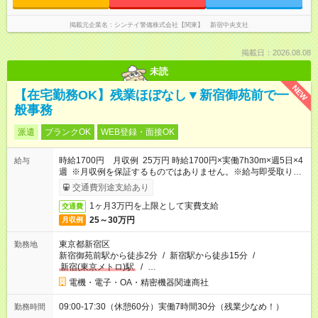
掲載元企業名
シンテイ警備株式会社【関東】 新宿中央支社
掲載日：2026.08.08
未読
NEW
【在宅勤務OK】残業ほぼなし▼新宿御苑前で一
般事務
派遣
ブランクOK
WEB登録・面接OK
時給1700円 月収例 25万円 時給1700円×実働7h30m×週5日×4
給与
週 ※月収例を保証するものではありません。※給与即受取りサ
ービス利用可（利用条件有）
交通費別途支給あり
1ヶ月3万円を上限として実費支給
交通費
25～30万円
月収例
東京都新宿区
勤務地
新宿御苑前駅から徒歩2分
/
新宿駅から徒歩15分
/
新宿(東京メトロ)駅
/
…
電機・電子・OA・精密機器関連商社
09:00-17:30（休憩60分）実働7時間30分（残業少なめ！）
勤務時間