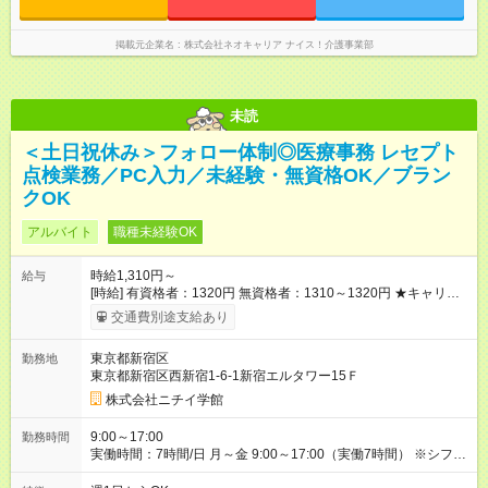
掲載元企業名
株式会社ネオキャリア ナイス！介護事業部
未読
＜土日祝休み＞フォロー体制◎医療事務 レセプト
点検業務／PC入力／未経験・無資格OK／ブラン
クOK
アルバイト
職種未経験OK
時給1,310円～
給与
[時給] 有資格者：1320円 無資格者：1310～1320円 ★キャリア
アップ制度あり 進級により給与がアップします！ 【試用期間】
交通費別途支給あり
試用期間あり 試用期間の長さ：3ヶ月 雇用形態、給与は本採用
時と同じです。
東京都新宿区
勤務地
東京都新宿区西新宿1-6-1新宿エルタワー15Ｆ
株式会社ニチイ学館
9:00～17:00
勤務時間
実働時間：7時間/日 月～金 9:00～17:00（実働7時間） ※シフト
による月7日～10日勤務 ※レセプト点検の場合は土日祝の出勤も