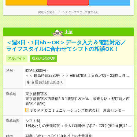
掲載元企業名
パーソルテンプスタッフ株式会社
未読
＜週3日・1日5h～OK＞データ入力＆電話対応／
ライフスタイルに合わせてシフトの相談OK！
アルバイト
職種未経験OK
時給1,880円～
給与
＜＜ 最高時給2280円 ＞＞ ■曜日加算 土日祝／09～22時→時給
＋400円 ■時間加算 月曜／09～12時→時給＋200円 月曜／17～
交通費別途支給あり
22時→時給＋200円 金曜／17～22時→時給＋400円 ■導入研
修・OJT研修時： 時給1780円（各加算給無）
東京都新宿区
勤務地
━━━━━━━━━━━━━━━ ■月収例 ◎ロングシフト（週3日×実7h） [1]
東京都新宿区西新宿2-6-1新宿住友ビル（最寄り駅：都庁前／西
金曜日収：15160円×4日＝60640円 [2]土曜日収：15960円×5日
新宿／新宿）
＝79800円 [3]日曜日収：15960円×5日＝79800円 [1]＋[2]＋[3]＝
月収22万240円 ◎ショートシフト（週3日×実5h） [1]月曜日収：
ＳＯＭＰＯコミュニケーションズ株式会社 東京センター
10400円×4日＝41600円 [2]金曜日収：11400円×4日＝45600円
[3]土曜日収：11400円×5日＝57000円 [1]＋[2]＋[3]＝月収14万
シフト制
勤務時間
4200円 【試用期間】試用期間あり 試用期間の長さ：3ヶ月 ※ 雇
1日あたりの実働時間：最大7時間/日 [A]17～22時 (実5h) [B]14～
用形態と給与に、本採用時と異なる部分があります。 雇用形
22時 (実7h/休1h） ★週3～5日※土or日必須 ◎休日：平日メイン
態：本採用時と同じです。 給与：時給 1,780円以上 ※各加算給
※[B]OJT終了後要相談 ◎下記選択制 （1）曜日固定 週3～・土or
副業・WワークOK / 10名以上の大量募集
特徴