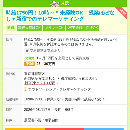
未読
NEW
時給1750円！10時～＊未経験OK！残業ほぼな
し▼新宿でのテレマーケティング
派遣
職種未経験OK
ブランクOK
WEB登録・面接OK
時給1750円 月収例 28万円 時給1750円×実働8h×週5日×4
給与
週 ※月収例を保証するものではありません。
交通費別途支給あり
1ヶ月3万円を上限として実費支給
交通費
25～30万円
月収例
東京都新宿区
勤務地
新宿駅から徒歩10分
/
都庁前駅から徒歩8分
/
新宿(東京メトロ)駅
/
…
アウトソーシング・テレマ－ケティング
10:00-19:00（休憩60分）実働8時間（残業少なめ！）
勤務時間
2026年08月17日～長期 ※8月～！
期間
履歴書不要
/
服装自由
特徴