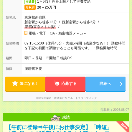
1ヶ月3万円を上限として実費支給
交通費
20～25万円
月収例
東京都新宿区
勤務地
新宿駅から徒歩12分
/
西新宿駅から徒歩3分
/
新宿(東京メトロ)駅
/
…
電機・電子・OA・精密機器メ－カ－
09:15-15:00（休憩45分）実働5時間（残業少なめ！） 勤務時間
勤務時間
を下記の範囲で調整することも可能です。 ・勤務開始時間
09:00～12:00 ・勤務終了時間 13:00～17:45 ・実働 04:00～
07:00
即日～長期 ※開始日相談OK
期間
履歴書不要
特徴
気になる！
応募する
詳細へ
掲載元企業名
株式会社リクルートスタッフィング
掲載日：2026.08.07
未読
NEW
【午前に登録⇒午後にお仕事決定】「時短」