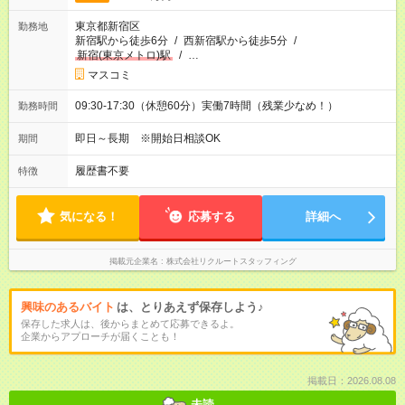
東京都新宿区
勤務地
新宿駅から徒歩6分
/
西新宿駅から徒歩5分
/
新宿(東京メトロ)駅
/
…
マスコミ
09:30-17:30（休憩60分）実働7時間（残業少なめ！）
勤務時間
即日～長期 ※開始日相談OK
期間
履歴書不要
特徴
気になる！
応募する
詳細へ
掲載元企業名
株式会社リクルートスタッフィング
興味のあるバイト
は、とりあえず保存しよう♪
保存した求人は、後からまとめて応募できるよ。
企業からアプローチが届くことも！
掲載日：2026.08.08
未読