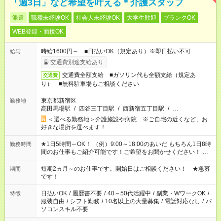
「週3日」など希望を叶える＊介護スタッフ
派遣
職種未経験OK
社会人未経験OK
大学生歓迎
ブランクOK
WEB登録・面接OK
時給1600円～ ■日払いOK（規定あり）※即日払い不可
給与
交通費別途支給あり
交通費全額支給 ■ガソリン代も全額支給（規定あ
交通費
り） ■無料駐車場もご相談ください
東京都新宿区
勤務地
高田馬場駅
/
四谷三丁目駅
/
西新宿五丁目駅
/
…
＜選べる勤務地＞介護施設や病院 ※ご自宅の近くなど、お
好きな場所を選べます！
★1日5時間～OK！ （例）9:00～18:00のあいだ もちろん1日8時
勤務時間
間のお仕事もご紹介可能です！ご希望をお聞かせください！ ※
週最低15時間以上の勤務が必要です
短期2ヵ月～のお仕事です。開始日はご相談ください！ ★急募
期間
です！
日払いOK
/
履歴書不要
/
40～50代活躍中
/
副業・WワークOK
/
特徴
服装自由
/
シフト勤務
/
10名以上の大量募集
/
電話対応なし
/
パ
ソコンスキル不要