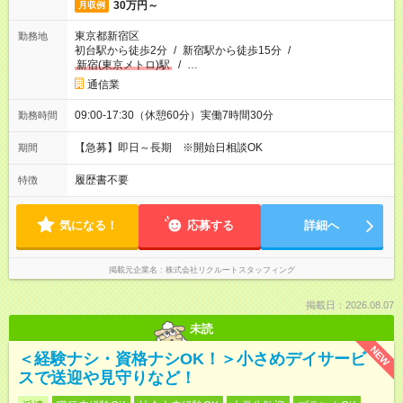
30万円～
月収例
東京都新宿区
勤務地
初台駅から徒歩2分
/
新宿駅から徒歩15分
/
新宿(東京メトロ)駅
/
…
通信業
09:00-17:30（休憩60分）実働7時間30分
勤務時間
【急募】即日～長期 ※開始日相談OK
期間
履歴書不要
特徴
気になる！
応募する
詳細へ
掲載元企業名
株式会社リクルートスタッフィング
掲載日：2026.08.07
未読
NEW
＜経験ナシ・資格ナシOK！＞小さめデイサービ
スで送迎や見守りなど！