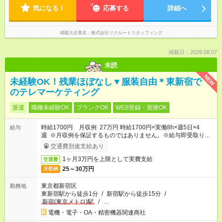
気になる！
応募する
詳細へ
掲載元企業名
株式会社リクルートスタッフィング
掲載日：2026.08.07
未読
NEW
未経験OK！残業ほぼなし▼服装自由＊東新宿で
のテレマーケティング
派遣
職種未経験OK
ブランクOK
WEB登録・面接OK
時給1700円 月収例 27万円 時給1700円×実働8h×週5日×4
給与
週 ※月収例を保証するものではありません。※給与即受取りサ
ービス利用可（利用条件有）
交通費別途支給あり
1ヶ月3万円を上限として実費支給
交通費
25～30万円
月収例
東京都新宿区
勤務地
東新宿駅から徒歩1分
/
新宿駅から徒歩15分
/
新宿(東京メトロ)駅
/
…
電機・電子・OA・精密機器関連商社