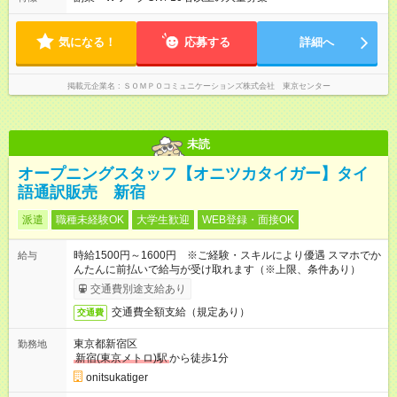
無
日必須 （2）月間シフト※規定 1ヶ月毎のシフト制 ※デビュー後
選択可 ▶ご確認 祝日/GW/年末年始等も シフト通りの出勤が必要
です
気になる！
応募する
詳細へ
掲載元企業名
ＳＯＭＰＯコミュニケーションズ株式会社 東京センター
未読
オープニングスタッフ【オニツカタイガー】タイ
語通訳販売 新宿
派遣
職種未経験OK
大学生歓迎
WEB登録・面接OK
時給1500円～1600円 ※ご経験・スキルにより優遇 スマホでか
給与
んたんに前払いで給与が受け取れます（※上限、条件あり）
交通費別途支給あり
交通費全額支給（規定あり）
交通費
東京都新宿区
勤務地
新宿(東京メトロ)駅
から徒歩1分
onitsukatiger