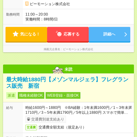
ビーモーション株式会社
11:00～20:00
勤務時間
実働時間：8時間/日
気になる！
応募する
詳細へ
掲載元企業名
ビーモーション株式会社
未読
最大時給1880円【メゾンマルジェラ】フレグラン
ス販売 新宿
派遣
職種未経験OK
WEB登録・面接OK
時給1600円～1880円 ※BA経験：1年未満1600円／1～3年未満
給与
1710円／3～5年未満1790円／5年以上1880円 スマホで簡単申
請！給与前払いOK（条件有）
交通費別途支給あり
交通費全額支給（規定あり）
交通費