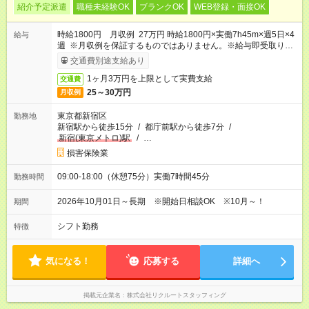
紹介予定派遣
職種未経験OK
ブランクOK
WEB登録・面接OK
時給1800円 月収例 27万円 時給1800円×実働7h45m×週5日×4
給与
週 ※月収例を保証するものではありません。※給与即受取りサ
ービス利用可（利用条件有）
交通費別途支給あり
1ヶ月3万円を上限として実費支給
交通費
25～30万円
月収例
東京都新宿区
勤務地
新宿駅から徒歩15分
/
都庁前駅から徒歩7分
/
新宿(東京メトロ)駅
/
…
損害保険業
09:00-18:00（休憩75分）実働7時間45分
勤務時間
2026年10月01日～長期 ※開始日相談OK ※10月～！
期間
シフト勤務
特徴
気になる！
応募する
詳細へ
掲載元企業名
株式会社リクルートスタッフィング