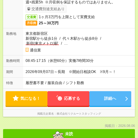
週+残業5h ※月収例を保証するものではありません。
交通費別途支給あり
1ヶ月3万円を上限として実費支給
交通費
25～30万円
月収例
東京都新宿区
勤務地
新宿駅から徒歩1分
/
代々木駅から徒歩8分
/
新宿(東京メトロ)駅
/
…
通信業
08:45-17:15（休憩60分）実働7時間30分
勤務時間
2026年09月07日～長期 ※開始日相談OK ※9月～！
期間
履歴書不要
/
服装自由
/
シフト勤務
特徴
気になる！
応募する
詳細へ
掲載元企業名
株式会社リクルートスタッフィング
掲載日：2026.08.06
未読