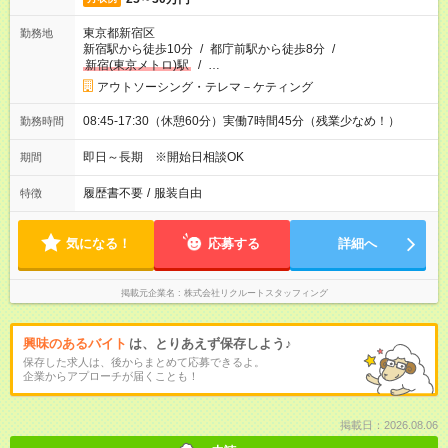
東京都新宿区
勤務地
新宿駅から徒歩10分
/
都庁前駅から徒歩8分
/
新宿(東京メトロ)駅
/
…
アウトソーシング・テレマ－ケティング
08:45-17:30（休憩60分）実働7時間45分（残業少なめ！）
勤務時間
即日～長期 ※開始日相談OK
期間
履歴書不要
/
服装自由
特徴
気になる！
応募する
詳細へ
掲載元企業名
株式会社リクルートスタッフィング
興味のあるバイト
は、とりあえず保存しよう♪
保存した求人は、後からまとめて応募できるよ。
企業からアプローチが届くことも！
掲載日：2026.08.06