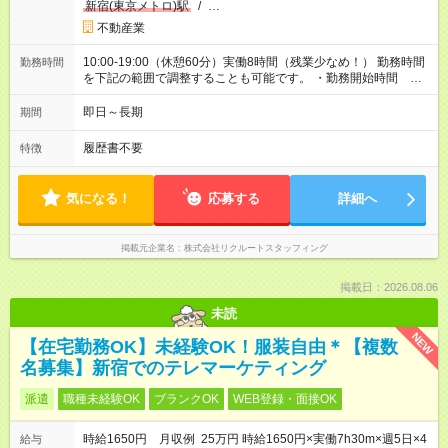
新宿(東京メトロ)駅
/
…
不動産業
10:00-19:00（休憩60分）実働8時間（残業少なめ！） 勤務時間
勤務時間
を下記の範囲で調整することも可能です。 ・勤務開始時間
10:00～13:00 ・実働 06:00～08:00
即日～長期
期間
履歴書不要
特徴
気になる！
応募する
詳細へ
掲載元企業名
株式会社リクルートスタッフィング
掲載日：2026.08.06
未読
NEW
【在宅勤務OK】未経験OK！服装自由＊【複数
名募集】新宿でのテレマーケティング
派遣
職種未経験OK
ブランクOK
WEB登録・面接OK
時給1650円 月収例 25万円 時給1650円×実働7h30m×週5日×4
給与