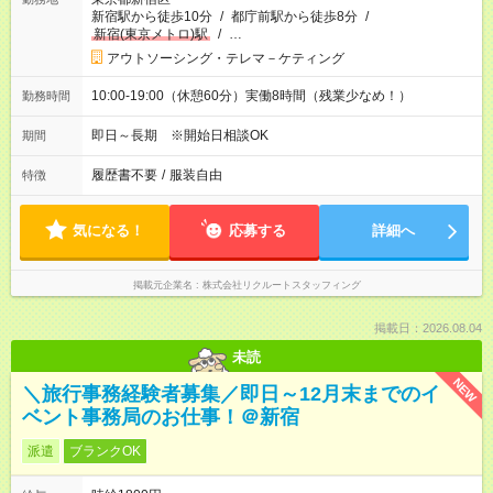
新宿駅から徒歩10分
/
都庁前駅から徒歩8分
/
新宿(東京メトロ)駅
/
…
アウトソーシング・テレマ－ケティング
10:00-19:00（休憩60分）実働8時間（残業少なめ！）
勤務時間
即日～長期 ※開始日相談OK
期間
履歴書不要
/
服装自由
特徴
気になる！
応募する
詳細へ
掲載元企業名
株式会社リクルートスタッフィング
掲載日：2026.08.04
未読
NEW
＼旅行事務経験者募集／即日～12月末までのイ
ベント事務局のお仕事！＠新宿
派遣
ブランクOK