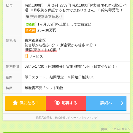
時給1800円 月収例 27万円 時給1800円×実働7h45m×週5日×4
給与
週 ※月収例を保証するものではありません。※給与即受取りサ
ービス利用可（利用条件有）
交通費別途支給あり
1ヶ月3万円を上限として実費支給
交通費
25～30万円
月収例
東京都新宿区
勤務地
初台駅から徒歩8分
/
新宿駅から徒歩16分
/
新宿(東京メトロ)駅
/
…
サ－ビス
08:45-17:30（休憩60分）実働7時間45分（残業少なめ！）
勤務時間
即日スタート、期間限定 ※開始日相談OK
期間
履歴書不要
/
シフト勤務
特徴
気になる！
応募する
詳細へ
掲載元企業名
株式会社リクルートスタッフィング
掲載日：2026.08.05