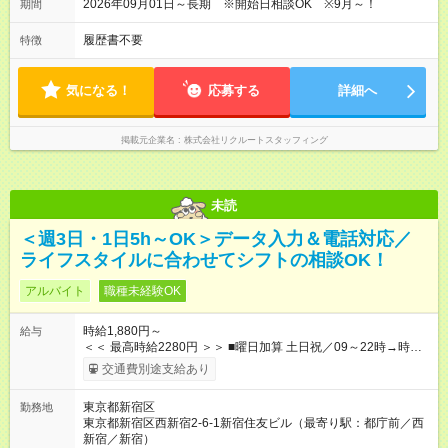
2026年09月01日～長期 ※開始日相談OK ※9月～！
期間
履歴書不要
特徴
気になる！
応募する
詳細へ
掲載元企業名
株式会社リクルートスタッフィング
未読
＜週3日・1日5h～OK＞データ入力＆電話対応／
ライフスタイルに合わせてシフトの相談OK！
アルバイト
職種未経験OK
時給1,880円～
給与
＜＜ 最高時給2280円 ＞＞ ■曜日加算 土日祝／09～22時→時給
＋400円 ■時間加算 月曜／09～12時→時給＋200円 月曜／17～
交通費別途支給あり
22時→時給＋200円 金曜／17～22時→時給＋400円 ■導入研
修・OJT研修時： 時給1780円（各加算給無）
東京都新宿区
勤務地
━━━━━━━━━━━━━━━ ■月収例 ◎ロングシフト（週3日×実7h） [1]
東京都新宿区西新宿2-6-1新宿住友ビル（最寄り駅：都庁前／西
金曜日収：15160円×4日＝60640円 [2]土曜日収：15960円×5日
新宿／新宿）
＝79800円 [3]日曜日収：15960円×5日＝79800円 [1]＋[2]＋[3]＝