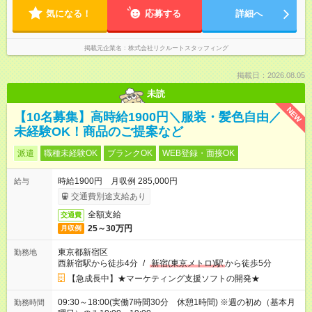
気になる！
応募する
詳細へ
掲載元企業名
株式会社リクルートスタッフィング
掲載日：2026.08.05
未読
NEW
【10名募集】高時給1900円＼服装・髪色自由／
未経験OK！商品のご提案など
派遣
職種未経験OK
ブランクOK
WEB登録・面接OK
時給1900円 月収例 285,000円
給与
交通費別途支給あり
全額支給
交通費
25～30万円
月収例
東京都新宿区
勤務地
西新宿駅から徒歩4分
/
新宿(東京メトロ)駅
から徒歩5分
【急成長中】★マーケティング支援ソフトの開発★
09:30～18:00(実働7時間30分 休憩1時間) ※週の初め（基本月
勤務時間