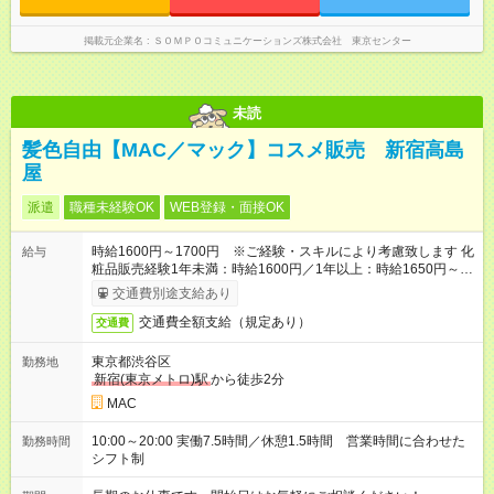
掲載元企業名
ＳＯＭＰＯコミュニケーションズ株式会社 東京センター
未読
髪色自由【MAC／マック】コスメ販売 新宿高島
屋
派遣
職種未経験OK
WEB登録・面接OK
時給1600円～1700円 ※ご経験・スキルにより考慮致します 化
給与
粧品販売経験1年未満：時給1600円／1年以上：時給1650円～
1700円
交通費別途支給あり
交通費全額支給（規定あり）
交通費
東京都渋谷区
勤務地
新宿(東京メトロ)駅
から徒歩2分
MAC
10:00～20:00 実働7.5時間／休憩1.5時間 営業時間に合わせた
勤務時間
シフト制