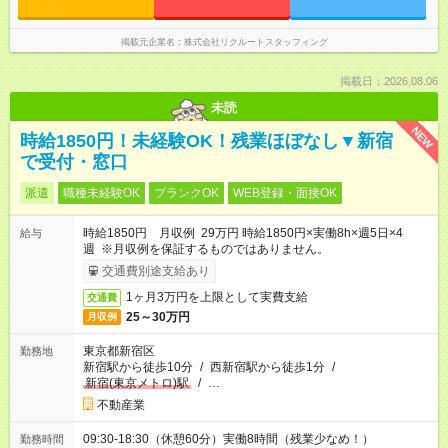
掲載元企業名
株式会社リクルートスタッフィング
掲載日：2026.08.06
未読
NEW
時給1850円！未経験OK！残業ほぼなし▼新宿
で受付・窓口
派遣
職種未経験OK
ブランクOK
WEB登録・面接OK
時給1850円 月収例 29万円 時給1850円×実働8h×週5日×4
給与
週 ※月収例を保証するものではありません。
交通費別途支給あり
1ヶ月3万円を上限として実費支給
交通費
25～30万円
月収例
東京都新宿区
勤務地
新宿駅から徒歩10分
/
西新宿駅から徒歩1分
/
新宿(東京メトロ)駅
/
…
不動産業
09:30-18:30（休憩60分）実働8時間（残業少なめ！）
勤務時間