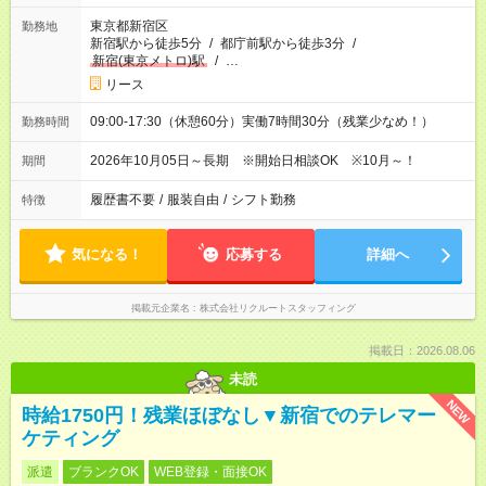
東京都新宿区
勤務地
新宿駅から徒歩5分
/
都庁前駅から徒歩3分
/
新宿(東京メトロ)駅
/
…
リース
09:00-17:30（休憩60分）実働7時間30分（残業少なめ！）
勤務時間
2026年10月05日～長期 ※開始日相談OK ※10月～！
期間
履歴書不要
/
服装自由
/
シフト勤務
特徴
気になる！
応募する
詳細へ
掲載元企業名
株式会社リクルートスタッフィング
掲載日：2026.08.06
未読
NEW
時給1750円！残業ほぼなし▼新宿でのテレマー
ケティング
派遣
ブランクOK
WEB登録・面接OK