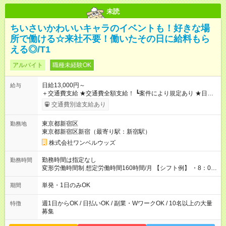
未読
ちいさいかわいいキャラのイベントも！好きな場
所で働ける☆来社不要！働いたその日に給料もら
える◎/T1
アルバイト
職種未経験OK
日給13,000円～
給与
＋交通費支給 ★交通費全額支給！ ┗案件により規定あり ★日払
いOK！（規定あり） ┗働いたその日に現金GET♪ お仕事後はコ
交通費別途支給あり
ンビニATMから 日払い分を引き落とせます！ 【試用期間】試
用期間なし
東京都新宿区
勤務地
東京都新宿区新宿（最寄り駅：新宿駅）
株式会社ワンベルウッズ
勤務時間は指定なし
勤務時間
変形労働時間制 想定労働時間160時間/月 【シフト例】 ・8：00
～21：00
単発・1日のみOK
期間
週1日からOK / 日払いOK / 副業・WワークOK / 10名以上の大量
特徴
募集