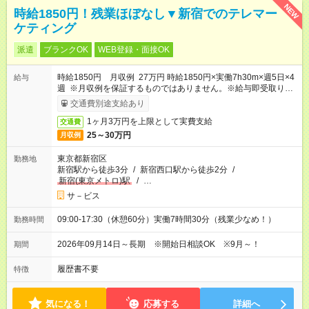
NEW
時給1850円！残業ほぼなし▼新宿でのテレマー
ケティング
派遣
ブランクOK
WEB登録・面接OK
時給1850円 月収例 27万円 時給1850円×実働7h30m×週5日×4
給与
週 ※月収例を保証するものではありません。※給与即受取りサ
ービス利用可（利用条件有）
交通費別途支給あり
1ヶ月3万円を上限として実費支給
交通費
25～30万円
月収例
東京都新宿区
勤務地
新宿駅から徒歩3分
/
新宿西口駅から徒歩2分
/
新宿(東京メトロ)駅
/
…
サ－ビス
09:00-17:30（休憩60分）実働7時間30分（残業少なめ！）
勤務時間
2026年09月14日～長期 ※開始日相談OK ※9月～！
期間
履歴書不要
特徴
気になる！
応募する
詳細へ