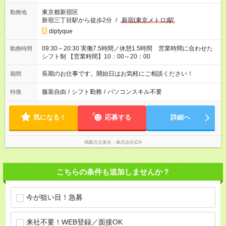
東京都新宿区
勤務地
新宿三丁目駅から徒歩2分
/
新宿(東京メトロ)駅
diptyque
09:30～20:30 実働7.5時間／休憩1.5時間 営業時間に合わせた
勤務時間
シフト制 【営業時間】10：00～20：00
長期のお仕事です。開始日はお気軽にご相談ください！
期間
服装自由
/
シフト勤務
/
パソコンスキル不要
特徴
気になる！
応募する
詳細へ
掲載元企業名
株式会社iDA
こちらの条件も追加しませんか？
今が狙い目！急募
来社不要！WEB登録／面接OK