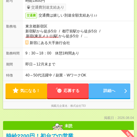
時給1800円
給与
交通費別途支給あり
交通費は嬉しい別途全額支給あり♪♪
交通費
東京都新宿区
勤務地
新宿駅から徒歩5分
/
都庁前駅から徒歩5分
/
新宿(東京メトロ)駅
から徒歩5分
/
…
新宿にある大手旅行会社
9：30～18：00 休憩1時間あり
勤務時間
即日～12月末まで
期間
40～50代活躍中
/
副業・WワークOK
特徴
気になる！
応募する
詳細へ
掲載元企業名
株式会社TEI
掲載日：2026.08.04
未読
NEW
時給2200円！初台での営業