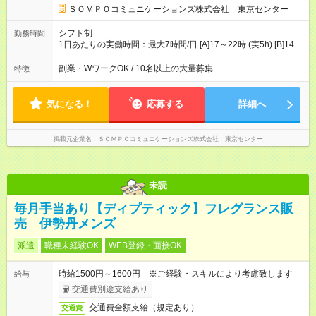
月収22万240円 ◎ショートシフト（週3日×実5h） [1]月曜日収：
ＳＯＭＰＯコミュニケーションズ株式会社 東京センター
10400円×4日＝41600円 [2]金曜日収：11400円×4日＝45600円
[3]土曜日収：11400円×5日＝57000円 [1]＋[2]＋[3]＝月収14万
シフト制
勤務時間
4200円 【試用期間】試用期間あり 試用期間の長さ：3ヶ月 ※ 雇
1日あたりの実働時間：最大7時間/日 [A]17～22時 (実5h) [B]14～
用形態と給与に、本採用時と異なる部分があります。 雇用形
22時 (実7h/休1h） ★週3～5日※土or日必須 ◎休日：平日メイン
態：本採用時と同じです。 給与：時給 1,780円以上 ※各加算給
※[B]OJT終了後要相談 ◎下記選択制 （1）曜日固定 週3～・土or
副業・WワークOK / 10名以上の大量募集
特徴
無
日必須 （2）月間シフト※規定 1ヶ月毎のシフト制 ※デビュー後
選択可 ▶ご確認 祝日/GW/年末年始等も シフト通りの出勤が必要
です
気になる！
応募する
詳細へ
掲載元企業名
ＳＯＭＰＯコミュニケーションズ株式会社 東京センター
未読
毎月手当あり【ディプティック】フレグランス販
売 伊勢丹メンズ
派遣
職種未経験OK
WEB登録・面接OK
時給1500円～1600円 ※ご経験・スキルにより考慮致します
給与
交通費別途支給あり
交通費全額支給（規定あり）
交通費