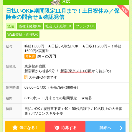
未読
NEW
日払いOK▶期間限定11月まで！土日祝休み／保
険金の問合せ＆確認発信
派遣
職種未経験OK
社会人未経験OK
ブランクOK
WEB登録・面接OK
時給1,600円 ★日払い/月払いOK ★日収11,200円～！時給
給与
1600円×実働7h
20～25万円
月収例
東京都新宿区
勤務地
新宿駅から徒歩9分
/
新宿(東京メトロ)駅
から徒歩9分
大手BPO企業です
09:00～17:00（実働7h/休憩60分）
勤務時間
8/19(水)～11月末までの期間限定 ★急募
期間
日払いOK
/
履歴書不要
/
40～50代活躍中
/
10名以上の大量募
特徴
集
/
パソコンスキル不要
気になる！
応募する
詳細へ