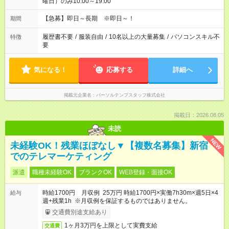
曜日）のみ10:00～19:00
【急募】即日～長期 ※即日～！
期間
履歴書不要
/
服装自由
/
10名以上の大量募集
/
パソコンスキル不
特徴
要
気になる！
応募する
詳細へ
掲載元企業名
パーソルテンプスタッフ株式会社
掲載日：2026.08.05
未読
NEW
未経験OK！残業ほぼなし▼【複数名募集】新宿
でのテレマーケティング
派遣
職種未経験OK
ブランクOK
WEB登録・面接OK
時給1700円 月収例 25万円 時給1700円×実働7h30m×週5日×4
給与
週+残業1h ※月収例を保証するものではありません。
交通費別途支給あり
1ヶ月3万円を上限として実費支給
交通費