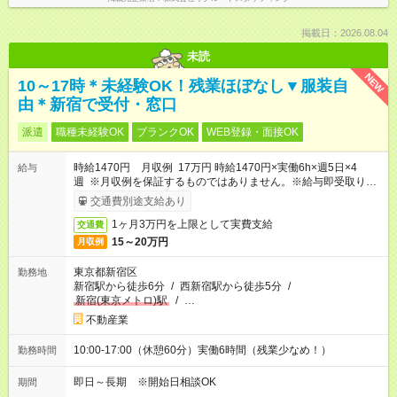
掲載日：2026.08.04
未読
NEW
10～17時＊未経験OK！残業ほぼなし▼服装自
由＊新宿で受付・窓口
派遣
職種未経験OK
ブランクOK
WEB登録・面接OK
時給1470円 月収例 17万円 時給1470円×実働6h×週5日×4
給与
週 ※月収例を保証するものではありません。※給与即受取りサ
ービス利用可（利用条件有）
交通費別途支給あり
1ヶ月3万円を上限として実費支給
交通費
15～20万円
月収例
東京都新宿区
勤務地
新宿駅から徒歩6分
/
西新宿駅から徒歩5分
/
新宿(東京メトロ)駅
/
…
不動産業
10:00-17:00（休憩60分）実働6時間（残業少なめ！）
勤務時間
即日～長期 ※開始日相談OK
期間