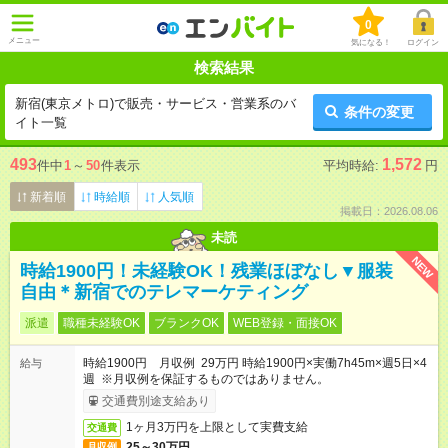
0
メニュー
気になる！
ログイン
検索結果
新宿(東京メトロ)で販売・サービス・営業系のバ
条件の変更
イト一覧
493
1,572
件中
1
～
50
件表示
平均時給:
円
新着順
時給順
人気順
掲載日：2026.08.06
未読
NEW
時給1900円！未経験OK！残業ほぼなし▼服装
自由＊新宿でのテレマーケティング
派遣
職種未経験OK
ブランクOK
WEB登録・面接OK
時給1900円 月収例 29万円 時給1900円×実働7h45m×週5日×4
給与
週 ※月収例を保証するものではありません。
交通費別途支給あり
1ヶ月3万円を上限として実費支給
交通費
25～30万円
月収例