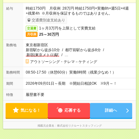
時給1750円 月収例 28万円 時給1750円×実働8h×週5日×4週
給与
+残業4h ※月収例を保証するものではありません。
交通費別途支給あり
1ヶ月3万円を上限として実費支給
交通費
25～30万円
月収例
東京都新宿区
勤務地
新宿駅から徒歩10分
/
都庁前駅から徒歩8分
/
新宿(東京メトロ)駅
/
…
アウトソーシング・テレマ－ケティング
08:50-17:50（休憩60分）実働8時間（残業少なめ！）
勤務時間
2026年09月01日～長期 ※開始日相談OK ※9月～！
期間
履歴書不要
特徴
気になる！
応募する
詳細へ
掲載元企業名
株式会社リクルートスタッフィング