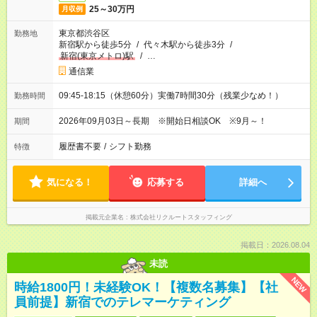
25～30万円
月収例
東京都渋谷区
勤務地
新宿駅から徒歩5分
/
代々木駅から徒歩3分
/
新宿(東京メトロ)駅
/
…
通信業
09:45-18:15（休憩60分）実働7時間30分（残業少なめ！）
勤務時間
2026年09月03日～長期 ※開始日相談OK ※9月～！
期間
履歴書不要
/
シフト勤務
特徴
気になる！
応募する
詳細へ
掲載元企業名
株式会社リクルートスタッフィング
掲載日：2026.08.04
未読
NEW
時給1800円！未経験OK！【複数名募集】【社
員前提】新宿でのテレマーケティング