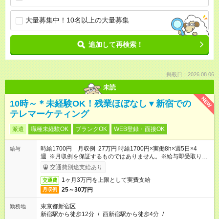
大量募集中！10名以上の大量募集
追加して再検索！
掲載日：2026.08.06
未読
NEW
10時～＊未経験OK！残業ほぼなし▼新宿での
テレマーケティング
派遣
職種未経験OK
ブランクOK
WEB登録・面接OK
時給1700円 月収例 27万円 時給1700円×実働8h×週5日×4
給与
週 ※月収例を保証するものではありません。※給与即受取りサ
ービス利用可（利用条件有）
交通費別途支給あり
1ヶ月3万円を上限として実費支給
交通費
25～30万円
月収例
東京都新宿区
勤務地
新宿駅から徒歩12分
/
西新宿駅から徒歩4分
/