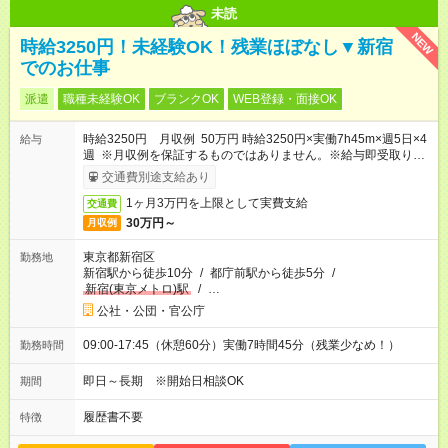
未読
NEW
時給3250円！未経験OK！残業ほぼなし▼新宿
でのお仕事
派遣
職種未経験OK
ブランクOK
WEB登録・面接OK
時給3250円 月収例 50万円 時給3250円×実働7h45m×週5日×4
給与
週 ※月収例を保証するものではありません。※給与即受取りサ
ービス利用可（利用条件有）
交通費別途支給あり
1ヶ月3万円を上限として実費支給
交通費
30万円～
月収例
東京都新宿区
勤務地
新宿駅から徒歩10分
/
都庁前駅から徒歩5分
/
新宿(東京メトロ)駅
/
…
公社・公団・官公庁
09:00-17:45（休憩60分）実働7時間45分（残業少なめ！）
勤務時間
即日～長期 ※開始日相談OK
期間
履歴書不要
特徴