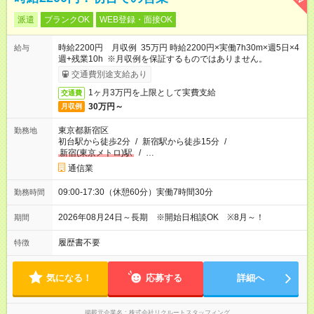
派遣
ブランクOK
WEB登録・面接OK
時給2200円 月収例 35万円 時給2200円×実働7h30m×週5日×4
給与
週+残業10h ※月収例を保証するものではありません。
交通費別途支給あり
1ヶ月3万円を上限として実費支給
交通費
30万円～
月収例
東京都新宿区
勤務地
初台駅から徒歩2分
/
新宿駅から徒歩15分
/
新宿(東京メトロ)駅
/
…
通信業
09:00-17:30（休憩60分）実働7時間30分
勤務時間
2026年08月24日～長期 ※開始日相談OK ※8月～！
期間
履歴書不要
特徴
気になる！
応募する
詳細へ
掲載元企業名
株式会社リクルートスタッフィング