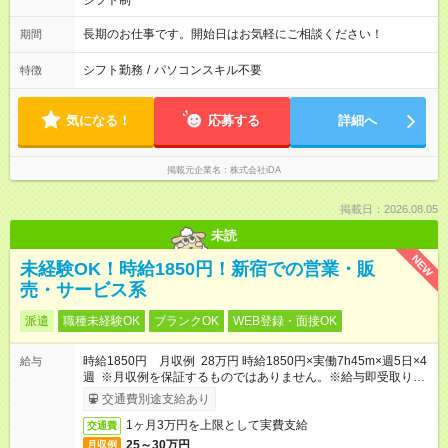
シフト制
長期のお仕事です。開始日はお気軽にご相談ください！
期間
シフト勤務
/
パソコンスキル不要
特徴
気になる！
応募する
詳細へ
掲載元企業名
株式会社iDA
掲載日：2026.08.05
未読
NEW
未経験OK！時給1850円！新宿での営業・販
売・サービス系
派遣
職種未経験OK
ブランクOK
WEB登録・面接OK
時給1850円 月収例 28万円 時給1850円×実働7h45m×週5日×4
給与
週 ※月収例を保証するものではありません。※給与即受取りサ
ービス利用可（利用条件有）
交通費別途支給あり
1ヶ月3万円を上限として実費支給
交通費
25～30万円
月収例