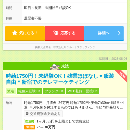
即日～長期 ※開始日相談OK
期間
履歴書不要
特徴
気になる！
応募する
詳細へ
掲載元企業名
株式会社リクルートスタッフィング
掲載日：2026.08.06
未読
NEW
時給1750円！未経験OK！残業ほぼなし▼服装
自由＊新宿でのテレマーケティング
派遣
職種未経験OK
ブランクOK
WEB登録・面接OK
時給1750円 月収例 26万円 時給1750円×実働7h30m×週5日×4
給与
週 ※月収例を保証するものではありません。※給与即受取りサ
ービス利用可（利用条件有）
交通費別途支給あり
1ヶ月3万円を上限として実費支給
交通費
25～30万円
月収例