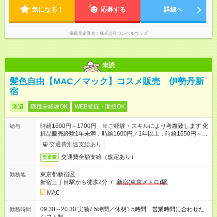
気になる！
応募する
詳細へ
掲載元企業名
株式会社ワンベルウッズ
未読
髪色自由【MAC／マック】コスメ販売 伊勢丹新
宿
派遣
職種未経験OK
WEB登録・面接OK
時給1600円～1700円 ※ご経験・スキルにより考慮致します 化
給与
粧品販売経験1年未満：時給1600円／1年以上：時給1650円～
1700円
交通費別途支給あり
交通費全額支給（規定あり）
交通費
東京都新宿区
勤務地
新宿三丁目駅から徒歩2分
/
新宿(東京メトロ)駅
MAC
09:30～20:30 実働7.5時間／休憩1.5時間 営業時間に合わせた
勤務時間