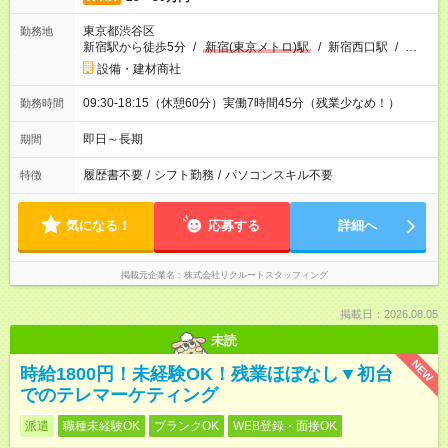
東京都渋谷区
勤務地
新宿駅から徒歩5分
/
新宿(東京メトロ)駅
/
新宿西口駅
/
…
設備・建材商社
09:30-18:15（休憩60分）実働7時間45分（残業少なめ！）
勤務時間
即日～長期
期間
履歴書不要
/
シフト勤務
/
パソコンスキル不要
特徴
気になる！
応募する
詳細へ
掲載元企業名
株式会社リクルートスタッフィング
掲載日：2026.08.05
未読
NEW
時給1800円！未経験OK！残業ほぼなし▼初台
でのテレマーケティング
派遣
職種未経験OK
ブランクOK
WEB登録・面接OK