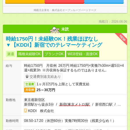
掲載元企業名
株式会社オープンループパートナーズ
掲載日：2026.08.06
未読
NEW
時給1750円！未経験OK！残業ほぼなし
▼【KDDI】新宿でのテレマーケティング
派遣
職種未経験OK
ブランクOK
WEB登録・面接OK
時給1750円 月収例 26万円 時給1750円×実働7h30m×週5日×4
給与
週+残業3h ※月収例を保証するものではありません。
交通費別途支給あり
1ヶ月3万円を上限として実費支給
交通費
25～30万円
月収例
東京都新宿区
勤務地
新宿駅から徒歩3分
/
新宿(東京メトロ)駅
/
新宿西口駅
/
…
KDDI 株式会社
08:50-17:20（休憩60分）実働7時間30分（残業少なめ！）
勤務時間