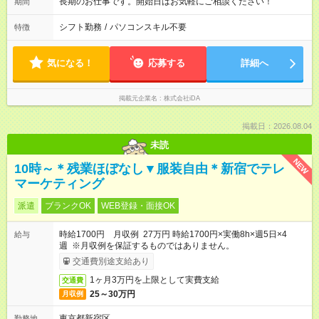
長期のお仕事です。開始日はお気軽にご相談ください！
期間
シフト勤務
/
パソコンスキル不要
特徴
気になる！
応募する
詳細へ
掲載元企業名
株式会社iDA
掲載日：2026.08.04
未読
NEW
10時～＊残業ほぼなし▼服装自由＊新宿でテレ
マーケティング
派遣
ブランクOK
WEB登録・面接OK
時給1700円 月収例 27万円 時給1700円×実働8h×週5日×4
給与
週 ※月収例を保証するものではありません。
交通費別途支給あり
1ヶ月3万円を上限として実費支給
交通費
25～30万円
月収例
東京都新宿区
勤務地