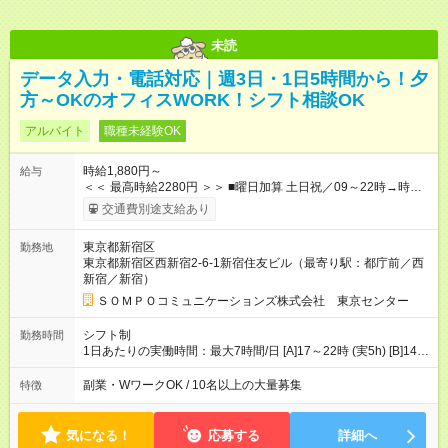
未読
データ入力・電話対応｜週3日・1日5時間から！夕
方～OKのオフィスWORK！シフト相談OK
アルバイト
職種未経験OK
時給1,880円～
給与
＜＜ 最高時給2280円 ＞＞ ■曜日加算 土日祝／09～22時→時給
＋400円 ■時間加算 月曜／09～12時→時給＋200円 月曜／17～
交通費別途支給あり
22時→時給＋200円 金曜／17～22時→時給＋400円 ■導入研
修・OJT研修時： 時給1780円（各加算給無）
東京都新宿区
勤務地
━━━━━━━━━━━━━━━ ■月収例 ◎ロングシフト（週3日×実7h） [1]
東京都新宿区西新宿2-6-1新宿住友ビル（最寄り駅：都庁前／西
金曜日収：15160円×4日＝60640円 [2]土曜日収：15960円×5日
新宿／新宿）
＝79800円 [3]日曜日収：15960円×5日＝79800円 [1]＋[2]＋[3]＝
月収22万240円 ◎ショートシフト（週3日×実5h） [1]月曜日収：
ＳＯＭＰＯコミュニケーションズ株式会社 東京センター
10400円×4日＝41600円 [2]金曜日収：11400円×4日＝45600円
[3]土曜日収：11400円×5日＝57000円 [1]＋[2]＋[3]＝月収14万
シフト制
勤務時間
4200円 【試用期間】試用期間あり 試用期間の長さ：3ヶ月 ※ 雇
1日あたりの実働時間：最大7時間/日 [A]17～22時 (実5h) [B]14～
用形態と給与に、本採用時と異なる部分があります。 雇用形
22時 (実7h/休1h） ★週3～5日※土or日必須 ◎休日：平日メイン
態：本採用時と同じです。 給与：時給 1,780円以上 ※各加算給
※[B]OJT終了後要相談 ◎下記選択制 （1）曜日固定 週3～・土or
副業・WワークOK / 10名以上の大量募集
特徴
無
日必須 （2）月間シフト※規定 1ヶ月毎のシフト制 ※デビュー後
選択可 ▶ご確認 祝日/GW/年末年始等も シフト通りの出勤が必要
です
気になる！
応募する
詳細へ