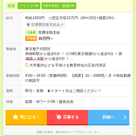
派遣
ブランクOK
WEB登録・面接OK
時給1850円 ☆想定月収33万円（8H×20日+残業15H）
給与
交通費別途支給あり
実費全額支給
交通費
30万円～
月収例
東京都千代田区
勤務地
神保町駅から徒歩5分
/
小川町(東京都)駅から徒歩5分
/
新
御茶ノ水駅
から徒歩5分
/
…
大学案内などを手掛ける教育特化の広告代理店
9:00～18:00（実働8時間） 【残業】10～20時間／月 ※時短勤務
勤務時間
の相談可
即日～長期 ★スタート日はご相談ください！
期間
副業・WワークOK
/
服装自由
特徴
気になる！
応募する
詳細へ
掲載元企業名
株式会社キャリアデザインセンター