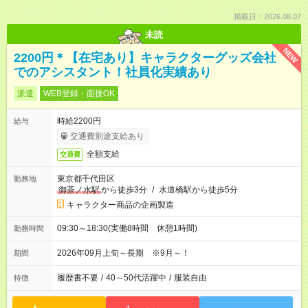
掲載日：2026.08.07
未読
NEW
2200円＊【在宅あり】キャラクターグッズ会社
でのアシスタント！社員化実績あり
派遣
WEB登録・面接OK
時給2200円
給与
交通費別途支給あり
全額支給
交通費
東京都千代田区
勤務地
御茶ノ水駅
から徒歩3分
/
水道橋駅から徒歩5分
キャラクター商品の企画製造
09:30～18:30(実働8時間 休憩1時間)
勤務時間
2026年09月上旬～長期 ※9月～！
期間
履歴書不要
/
40～50代活躍中
/
服装自由
特徴