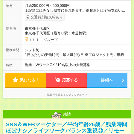
月給250,000円～500,000円
給与
上記額にはみなし残業代を含みます。※超過分は全額支給いたし
ます。 みなし残業代 21,675円／月 みなし残業時間 12時間／月 -
交通費別途支給あり
------------------------------------------------------- ≪経験者の方は以下と
なります≫ --------------------------------------------------------- ◎月給35
東京都千代田区
勤務地
万円～＋業績賞与＋交通費＋各種手当 ※固定残業代（30時間/6
東京都千代田区（最寄り駅：水道橋駅）
万6，610円分）を含む。超過分は追加支給いたします 能力やス
キルを考慮し初任給を決定。経験者の方は前給考慮も可能で
ＬＵＬＬグループ
す！ ◎昇給年1回（研修終了後） ◎賞与年2回（2月・8月）＋業
績賞与あり ◤スキルアップも、収入アップも。◢ 入社後の成長
シフト制
勤務時間
や頑張りは、しっかり給与で還元しています。 実際にほぼ全員
1日あたりの実働時間：最大8時間/日 ※プロジェクト先に勤務時
が入社1年以内に昇給を実現。 なかには転職後に年収250万円以
間は異なります 【シフト例】 ・10時00分～19時00分 ・9時00
上アップした社員も。 エンジニアへの還元率は業界高水準の
分～18時00分 平均残業時間：月10時間以内
副業・WワークOK / 10名以上の大量募集
特徴
87％。 スキルを磨いた分だけ、収入アップも目指せる環境で
す！ 【試用期間】試用期間あり 試用期間の長さ：6ヶ月 ※ 雇用
形態と給与に、本採用時と異なる部分があります。 雇用形態：
気になる！
応募する
詳細へ
中途採用（契約社員） 給与：月給 230,000円以上 上記額にはみ
なし残業代を含みます。※超過分は全額支給いたします。 みな
し残業代 21,329円／月 みなし残業時間 13時間／月 ※交通費は
掲載元企業名
ＬＵＬＬグループ
別途支給いたします ※研修期間中（最大12ヶ月間）も、試用期
間中と同一の給与となります。
未読
SNS＆WEBマーケター／平均年齢25歳／残業時間
ほぼナシ／ライフワークバランス重視◎／リモー