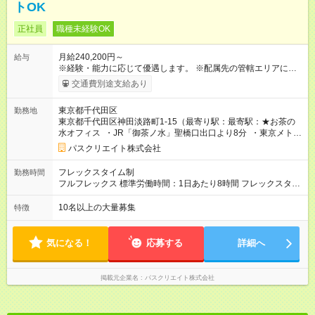
トOK
正社員
職種未経験OK
月給240,200円～
給与
※経験・能力に応じて優遇します。 ※配属先の管轄エリアに準じ
て支給いたします。エリアのご希望は考慮しますのでお気軽に
交通費別途支給あり
ご相談ください♪ ■□ 東日本エリア□■ 月給24万200円～（固定残
業代含む） ※固定残業代は、時間外労働の有無に関わらず月15
東京都千代田区
勤務地
時間分を、月2万5200円～支給。 ※上記を超える時間外労働分
東京都千代田区神田淡路町1-15（最寄り駅：最寄駅：★お茶の
は追加で支給。 ＜試用期間中＞ 月給22万円～ ※残業代別途支給
水オフィス ・JR「御茶ノ水」聖橋口出口より8分 ・東京メトロ
（試用期間中は固定残業代はありません） 【試用期間】試用期
千代田線「新御茶ノ水」より徒歩8分 ・東京メトロ丸の内線
間あり 試用期間の長さ：12ヶ月 ※ 雇用形態と給与に、本採用時
パスクリエイト株式会社
「淡路町」より徒歩5分 ・都営新宿線「小川町」より徒歩5分）
と異なる部分があります。 雇用形態：本採用時と同じです。 給
与：月給 220,000円以上 試用期間中は固定残業代はありません
フレックスタイム制
勤務時間
フルフレックス 標準労働時間：1日あたり8時間 フレックスタイ
ム制（標準労働時間8時間） フレキシブルタイム/定めなし コア
タイム/定めなし 標準的な勤務例/9:00～18:00 ※研修期間中は
10名以上の大量募集
特徴
9:00～18:00（実働8時間）となります。
気になる！
応募する
詳細へ
掲載元企業名
パスクリエイト株式会社