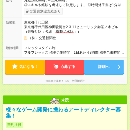
月給209,000円～224,000円
給与
◎スキルや経験を考慮して決定します。 ◎時間外手当は1分単位
で全額支給します。 ◎賞与年２回支給（昨年度実績：年3ヶ月
交通費別途支給あり
分） ※副業不可 【試用期間】試用期間あり 試用期間の長さ：2
ヶ月 雇用形態、給与は本採用時と同じです。
東京都千代田区
勤務地
東京都千代田区神田駿河台2-3-11ヒューリック御茶ノ水ビル
（最寄り駅：各線「
御茶ノ水駅
」）
（株）交通新聞社
フレックスタイム制
勤務時間
フルフレックス 標準労働時間：1日あたり8時間 標準労働時間：
1日あたり8時間（コアタイムなし） ※一般的な日勤の時間に働
く社員が多いです。所用による出退勤時間は柔軟に調整可能。
気になる！
出社は5時～15時、終業は11時～22時、1日の最短労働時間は4
応募する
詳細へ
時間です（フレキシブルタイム）。 ※残業は12月～2月の最繁忙
期で月30～40時間程度、生じています。
掲載元企業名
（株）交通新聞社
未読
様々なゲーム開発に携わるアートディレクター募
集！
契約社員