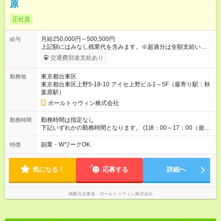
原
正社員
月給250,000円～500,500円
給与
上記額にはみなし残業代を含みます。※超過分は全額支給いたし
ます。 みなし残業代 33,780円 ～ 67,640円／月 みなし残業時
交通費別途支給あり
間 20時間／月 ※経験や能力を考慮し決定 ※管理監督者は時間外
の適用なし ※深夜手当は別途支給 【各種手当】 ・交通費（月額
東京都台東区
勤務地
上限5万円） ・出張手当 ■□将来のキャリアステップについて■□
東京都台東区上野5-18-10 アイセ上野ビル1～5F（最寄り駅：秋
志向に応じたキャリア形成が可能です ◎専門性を高め、品質領
葉原駅）
域の第一人者を目指す≪スペシャリストコース≫ ◎組織マネジ
メントを担い、将来的に経営に関わる≪ジェネラルコース≫ デ
ポールトゥウィン株式会社
バックリーダー経験後は、 以下のポジションへステップアップ
が可能です。 (1) プロジェクトマネージャー 現場のスペシャリ
勤務時間は指定なし
勤務時間
ストとして、 クライアント課題の解決と より高度な品質保証を
下記いずれかの勤務時間となります。 (1)8：00～17：00（遊技
統括する役割です (2) 拠点マネージャー センター全体の事業拡
機） (2)15：00～24：00（遊技機） (3)23：30～8：30（遊技
大を見据え、 プロジェクト管理・人員管理を担う管理職です ◎
機） ※実働8時間 ※遊技機に関しては、基本(2)～(3)いずれかの
副業・WワークOK
特徴
その他にも ・年間4回実施の講義 『リーダーチャレンジ制
時間に固定となりますので 日によって時間は変動致しません。
度』 ・eラーニングで受講できる 独自教材『ソダテク』 な
ど、いずれも職位や経験年数を問わず、受講可能な研修制度を
気になる！
応募する
詳細へ
用意しております 【試用期間】試用期間あり 試用期間の長さ：
3ヶ月 雇用形態、給与は本採用時と同じです。
掲載元企業名
ポールトゥウィン株式会社