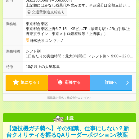
月給230,000円～550,000円
給与
上記額にはみなし残業代を含みます。※超過分は全額支給いたし
ます。 みなし残業代 8,940円／月 みなし残業時間 5.5時間／月
交通費別途支給あり
上記には、月5.5時間分のみなし残業代(8，940円)を含む。超過
分は別途支給。 ・研修期間6ヶ月 ※研修期間中は月給220，000
東京都台東区
勤務地
円～ （期間中は契約社員） ※社内基準を満たした場合は、その
東京都台東区上野6-7-15 KSビル7F（最寄り駅：JR山手線/上
後正規登用可 【年収例】 ◆エリアマネージャー 月給25万円＋役
野東京ライン、東京メトロ銀座線等「上野駅」）
職手当3万円＋インセン14万5，781円＝42万5，781円 ◆店長
月給 25万円＋役職手当1万円＋インセン8万2，547円＝34万2，
株式会社コンヴァノ
547円 ◆社員(役職なし) 月給23万円＋インセン1万4701円＝24
万4，701円 ＜別途支給手当＞ ・インセンティブ：月10万円以
シフト制
勤務時間
上も可能！ ・賞与：年2回(6月/12月)※業績による ・交通費：月
1日あたりの実働時間：最大8時間/日 ＜シフト例＞ 9:00～22:00
上限3万円 ＜昇給制度＞※正社員後 ・昇給額：平均1万円(1回あ
でのシフト制（実働8時間／休憩60分） ※残業時間は月平均で
たり) ・回数：随時 ・反映時期：次月の給与から ・評価手法：
10時間程度 ※営業時間は【平日】11：00～22：00、【土日祝】
10名以上の大量募集
特徴
社内評価に基づく ※あなたの頑張りをしっかり評価します！で
10：00～21：00です。商業施設内店舗は施設の営業時間に準じ
きることが増えるほどお給料に反映される環境です。 【試用期
ます。
間】試用期間あり 試用期間の長さ：6ヶ月 ※ 雇用形態と給与
気になる！
応募する
詳細へ
に、本採用時と異なる部分があります。 雇用形態：中途採用
（契約社員） 給与：月給 220,000円以上 上記額にはみなし残業
代を含みます。※超過分は全額支給いたします。 みなし残業
掲載元企業名
株式会社コンヴァノ
代 8,552円／月 みなし残業時間 5.5時間／月
未読
【遊技機ガチ勢へ】その知識、仕事にしない？新
台クオリティを握るQAリーダーポジション/秋葉