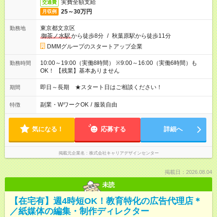
実費全額支給
交通費
25～30万円
月収例
東京都文京区
勤務地
御茶ノ水駅
から徒歩8分
/
秋葉原駅から徒歩11分
DMMグループのスタートアップ企業
10:00～19:00（実働8時間） ※9:00～16:00（実働6時間）も
勤務時間
OK！ 【残業】基本ありません
即日～長期 ★スタート日はご相談ください！
期間
副業・WワークOK
/
服装自由
特徴
気になる！
応募する
詳細へ
掲載元企業名
株式会社キャリアデザインセンター
掲載日：2026.08.04
未読
【在宅有】週4時短OK！教育特化の広告代理店＊
／紙媒体の編集・制作ディレクター