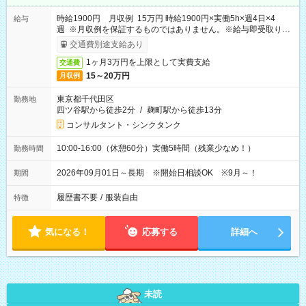
時給1900円 月収例 15万円 時給1900円×実働5h×週4日×4
給与
週 ※月収例を保証するものではありません。※給与即受取りサ
ービス利用可（利用条件有）
交通費別途支給あり
1ヶ月3万円を上限として実費支給
交通費
15～20万円
月収例
東京都千代田区
勤務地
四ツ谷駅から徒歩2分
/
麹町駅から徒歩13分
コンサルタント・シンクタンク
10:00-16:00（休憩60分）実働5時間（残業少なめ！）
勤務時間
2026年09月01日～長期 ※開始日相談OK ※9月～！
期間
履歴書不要
/
服装自由
特徴
気になる！
応募する
詳細へ
未読