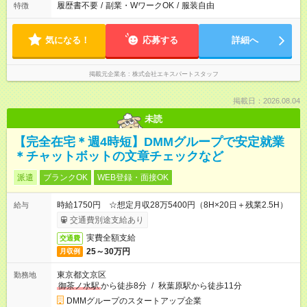
履歴書不要
/
副業・WワークOK
/
服装自由
特徴
気になる！
応募する
詳細へ
掲載元企業名
株式会社エキスパートスタッフ
掲載日：2026.08.04
未読
【完全在宅＊週4時短】DMMグループで安定就業
＊チャットボットの文章チェックなど
派遣
ブランクOK
WEB登録・面接OK
時給1750円 ☆想定月収28万5400円（8H×20日＋残業2.5H）
給与
交通費別途支給あり
実費全額支給
交通費
25～30万円
月収例
東京都文京区
勤務地
御茶ノ水駅
から徒歩8分
/
秋葉原駅から徒歩11分
DMMグループのスタートアップ企業