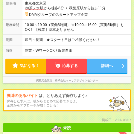
東京都文京区
勤務地
御茶ノ水駅
から徒歩8分
/
秋葉原駅から徒歩11分
DMMグループのスタートアップ企業
10:00～19:00（実働8時間） ※10:00～16:00（実働5時間）も
勤務時間
OK！ 【残業】基本ありません
即日～長期 ★スタート日はご相談ください！
期間
副業・WワークOK
/
服装自由
特徴
気になる！
応募する
詳細へ
掲載元企業名
株式会社キャリアデザインセンター
興味のあるバイト
は、とりあえず保存しよう♪
保存した求人は、後からまとめて応募できるよ。
企業からアプローチが届くことも！
掲載日：2026.08.07
未読