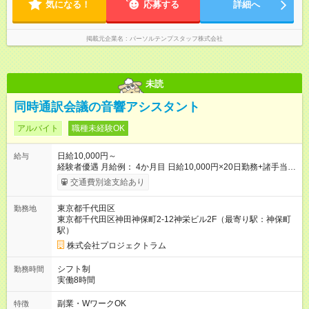
気になる！
応募する
詳細へ
掲載元企業名
パーソルテンプスタッフ株式会社
未読
同時通訳会議の音響アシスタント
アルバイト
職種未経験OK
日給10,000円～
給与
経験者優遇 月給例： 4か月目 日給10,000円×20日勤務+諸手当
=243,800円 2年目 日給15,000円×20日勤務+諸手当=368,000円
交通費別途支給あり
東京都千代田区
勤務地
東京都千代田区神田神保町2-12神栄ビル2F（最寄り駅：神保町
駅）
株式会社プロジェクトラム
シフト制
勤務時間
実働8時間
副業・WワークOK
特徴