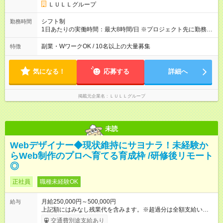
キルを考慮し初任給を決定。経験者の方は前給考慮も可能で
ＬＵＬＬグループ
す！ ◎昇給年1回（研修終了後） ◎賞与年2回（2月・8月）＋業
績賞与あり ◤スキルアップも、収入アップも。◢ 入社後の成長
シフト制
勤務時間
や頑張りは、しっかり給与で還元しています。 実際にほぼ全員
1日あたりの実働時間：最大8時間/日 ※プロジェクト先に勤務時
が入社1年以内に昇給を実現。 なかには転職後に年収250万円以
間は異なります 【シフト例】 ・10時00分～19時00分 ・9時00
上アップした社員も。 エンジニアへの還元率は業界高水準の
分～18時00分 平均残業時間：月10時間以内
副業・WワークOK / 10名以上の大量募集
特徴
87％。 スキルを磨いた分だけ、収入アップも目指せる環境で
す！ 【試用期間】試用期間あり 試用期間の長さ：6ヶ月 ※ 雇用
形態と給与に、本採用時と異なる部分があります。 雇用形態：
気になる！
応募する
詳細へ
中途採用（契約社員） 給与：月給 230,000円以上 上記額にはみ
なし残業代を含みます。※超過分は全額支給いたします。 みな
し残業代 21,329円／月 みなし残業時間 13時間／月 ※交通費は
掲載元企業名
ＬＵＬＬグループ
別途支給いたします ※研修期間中（最大12ヶ月間）も、試用期
間中と同一の給与となります。
未読
Webデザイナー◆現状維持にサヨナラ！未経験か
らWeb制作のプロへ育てる育成枠 /研修後リモート
◎
正社員
職種未経験OK
月給250,000円～500,000円
給与
上記額にはみなし残業代を含みます。※超過分は全額支給いたし
ます。 みなし残業代 21,675円／月 みなし残業時間 12時間／月 -
交通費別途支給あり