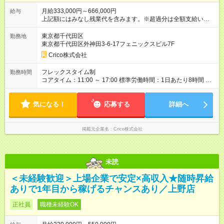
月給333,000円～666,000円
給与
上記額にはみなし残業代を含みます。※超過分は全額支給いたし
ます。 みなし残業代 79,400円 ～ 158,800円／月 みなし残業時
間 40時間／月 ●年収について ・年収を12ヶ月で割ったものを月
東京都千代田区
勤務地
給としてお支払い ・上記年収/月給には固定残業代を含む ※時
東京都千代田区外神田3-6-17フェニックスビル7F
間外労働の有無に関わらず40時間分の固定残業代を支給 固
Crico株式会社
定残業代：基本給÷所定労働時間(＝時給換算)×1.25(割増賃
金)×40時間分 ・40時間を超える時間外労働分についての残業代
フレックスタイム制
勤務時間
は追加支給 ●昇給・賞与 昇給：年2回 (昇進・業務の大幅変更等
コアタイム：11:00 ～ 17:00 標準労働時間：1日あたり8時間 一
の場合は都度実施) 賞与：年2回 (業績に応じて支給) 【試用期
日あたりの労働時間：8時間 フレックスタイム制 (コアタイ
間】試用期間あり 試用期間の長さ：3ヶ月 雇用形態、給与は本
ム 11:00～16:00）
採用時と同じです。 経験・職務内容によって、試用期間を変更
気になる！
応募する
詳細へ
することがあります。
掲載元企業名
Crico株式会社
未読
＜未経験歓迎＞上場企業で安定×高収入★随時昇給
ありで1年目から稼げるチャンスあり／上野店
正社員
職種未経験OK