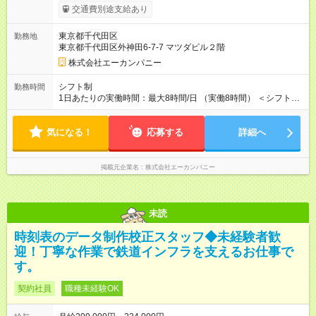
ます。 みなし残業代 26,261円／月 みなし残業時間 15時間／月
交通費別途支給あり
月給28万円～ + 歩合手当 + 業績賞与（年1～2回） ※給与は経
験・能力などを考慮の上、決定します。 ※上記の給与には月15
東京都千代田区
勤務地
時間分の固定残業代（26,261円）を含んでいます。超過分は別
東京都千代田区外神田6-7-7 マツダビル２階
途支給します。 ※3ヶ月間の試用期間があります。期間中は給与
が月給26万円（固定残業代3時間分・6,261円を含む、超過分は
株式会社エーカンパニー
別途支給）となりますが、その他の待遇に違いはありません。
【試用期間】試用期間あり 試用期間の長さ：3ヶ月 ※ 雇用形態
シフト制
勤務時間
と給与に、本採用時と異なる部分があります。 雇用形態：本採
1日あたりの実働時間：最大8時間/日 （実働8時間） ＜シフト一
用時と同じです。 給与：月給 260,000円 ～ 280,000円 上記額に
例＞ ・08：30～18：00 ・12：30～22：00 ※勤務時間はお客様
はみなし残業代を含みます。※超過分は全額支給いたします。
のご都合により多少変動します。 ★勤務時間は厳格に管理し、
みなし残業代 6,261円／月 みなし残業時間 3時間／月
気になる！
法令遵守を徹底！ 連続3時間を超える長時間運転はほぼありませ
応募する
詳細へ
ん。遠方への送迎は、休憩時間をしっかり確保します。
掲載元企業名
株式会社エーカンパニー
未読
時刻表のデータ制作校正スタッフ◆未経験者歓
迎！丁寧な作業で鉄道インフラを支えるお仕事で
す。
契約社員
職種未経験OK