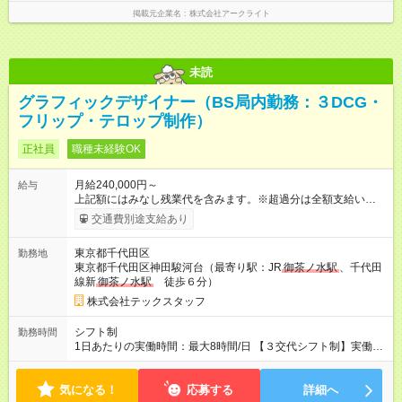
掲載元企業名
株式会社アークライト
未読
グラフィックデザイナー（BS局内勤務：３DCG・
フリップ・テロップ制作）
正社員
職種未経験OK
月給240,000円～
給与
上記額にはみなし残業代を含みます。※超過分は全額支給いたし
ます。 みなし残業代 40,000円／月 みなし残業時間 25時間／月
交通費別途支給あり
※自社雇用です 固定給制 月給24万円以上 上記額にはみなし残
業代（月25時間分、4万円）を含みます。 ※超過分は全額支給し
東京都千代田区
勤務地
ます ※深夜勤務手当（対象時間帯 22：00～翌朝5：00）を支
東京都千代田区神田駿河台（最寄り駅：JR
御茶ノ水駅
、千代田
給いたします。 【試用期間】試用期間あり 試用期間の長さ：6
線新
御茶ノ水駅
徒歩６分）
ヶ月 雇用形態、給与は本採用時と同じです。
株式会社テックスタッフ
シフト制
勤務時間
1日あたりの実働時間：最大8時間/日 【３交代シフト制】実働7
時間 ◆ 11：00～19：00 ◆ 12：00～20：00 ◆ 14：00～22：00
気になる！
応募する
詳細へ