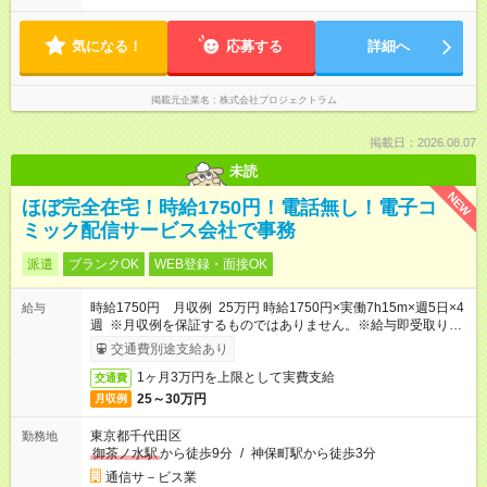
気になる！
応募する
詳細へ
掲載元企業名
株式会社プロジェクトラム
掲載日：2026.08.07
未読
NEW
ほぼ完全在宅！時給1750円！電話無し！電子コ
ミック配信サービス会社で事務
派遣
ブランクOK
WEB登録・面接OK
時給1750円 月収例 25万円 時給1750円×実働7h15m×週5日×4
給与
週 ※月収例を保証するものではありません。※給与即受取りサ
ービス利用可（利用条件有）
交通費別途支給あり
1ヶ月3万円を上限として実費支給
交通費
25～30万円
月収例
東京都千代田区
勤務地
御茶ノ水駅
から徒歩9分
/
神保町駅から徒歩3分
通信サ－ビス業