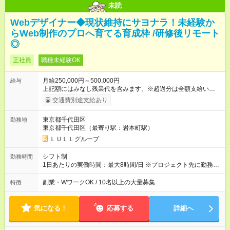
未読
Webデザイナー◆現状維持にサヨナラ！未経験か
らWeb制作のプロへ育てる育成枠 /研修後リモート
◎
正社員
職種未経験OK
月給250,000円～500,000円
給与
上記額にはみなし残業代を含みます。※超過分は全額支給いたし
ます。 みなし残業代 21,675円／月 みなし残業時間 12時間／月 -
交通費別途支給あり
------------------------------------------------------- ≪経験者の方は以下と
なります≫ --------------------------------------------------------- ◎月給35
東京都千代田区
勤務地
万円～＋業績賞与＋交通費＋各種手当 ※固定残業代（30時間/6
東京都千代田区（最寄り駅：岩本町駅）
万6，610円分）を含む。超過分は追加支給いたします 能力やス
キルを考慮し初任給を決定。経験者の方は前給考慮も可能で
ＬＵＬＬグループ
す！ ◎昇給年1回（研修終了後） ◎賞与年2回（2月・8月）＋業
績賞与あり ◤スキルアップも、収入アップも。◢ 入社後の成長
シフト制
勤務時間
や頑張りは、しっかり給与で還元しています。 実際にほぼ全員
1日あたりの実働時間：最大8時間/日 ※プロジェクト先に勤務時
が入社1年以内に昇給を実現。 なかには転職後に年収250万円以
間は異なります 【シフト例】 ・10時00分～19時00分 ・9時00
上アップした社員も。 エンジニアへの還元率は業界高水準の
分～18時00分 平均残業時間：月10時間以内
副業・WワークOK / 10名以上の大量募集
特徴
87％。 スキルを磨いた分だけ、収入アップも目指せる環境で
す！ 【試用期間】試用期間あり 試用期間の長さ：6ヶ月 ※ 雇用
形態と給与に、本採用時と異なる部分があります。 雇用形態：
気になる！
応募する
詳細へ
中途採用（契約社員） 給与：月給 230,000円以上 上記額にはみ
なし残業代を含みます。※超過分は全額支給いたします。 みな
し残業代 21,329円／月 みなし残業時間 13時間／月 ※交通費は