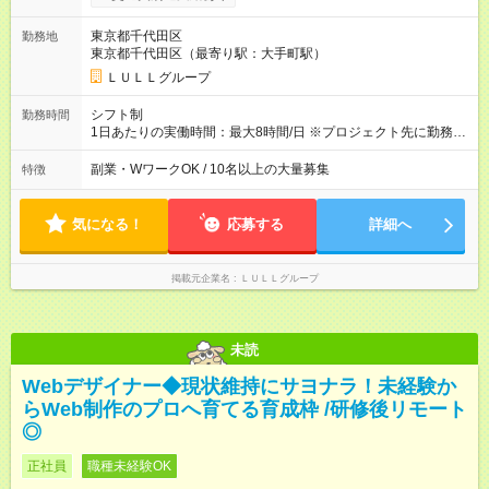
------------------------------------------------------- ≪経験者の方は以下と
なります≫ --------------------------------------------------------- ◎月給35
東京都千代田区
勤務地
万円～＋業績賞与＋交通費＋各種手当 ※固定残業代（30時間/6
東京都千代田区（最寄り駅：大手町駅）
万6，610円分）を含む。超過分は追加支給いたします 能力やス
キルを考慮し初任給を決定。経験者の方は前給考慮も可能で
ＬＵＬＬグループ
す！ ◎昇給年1回（研修終了後） ◎賞与年2回（2月・8月）＋業
績賞与あり ◤スキルアップも、収入アップも。◢ 入社後の成長
シフト制
勤務時間
や頑張りは、しっかり給与で還元しています。 実際にほぼ全員
1日あたりの実働時間：最大8時間/日 ※プロジェクト先に勤務時
が入社1年以内に昇給を実現。 なかには転職後に年収250万円以
間は異なります 【シフト例】 ・10時00分～19時00分 ・9時00
上アップした社員も。 エンジニアへの還元率は業界高水準の
分～18時00分 平均残業時間：月10時間以内
副業・WワークOK / 10名以上の大量募集
特徴
87％。 スキルを磨いた分だけ、収入アップも目指せる環境で
す！ 【試用期間】試用期間あり 試用期間の長さ：6ヶ月 ※ 雇用
形態と給与に、本採用時と異なる部分があります。 雇用形態：
気になる！
応募する
詳細へ
中途採用（契約社員） 給与：月給 230,000円以上 上記額にはみ
なし残業代を含みます。※超過分は全額支給いたします。 みな
し残業代 21,329円／月 みなし残業時間 13時間／月 ※交通費は
掲載元企業名
ＬＵＬＬグループ
別途支給いたします ※研修期間中（最大12ヶ月間）も、試用期
間中と同一の給与となります。
未読
Webデザイナー◆現状維持にサヨナラ！未経験か
らWeb制作のプロへ育てる育成枠 /研修後リモート
◎
正社員
職種未経験OK