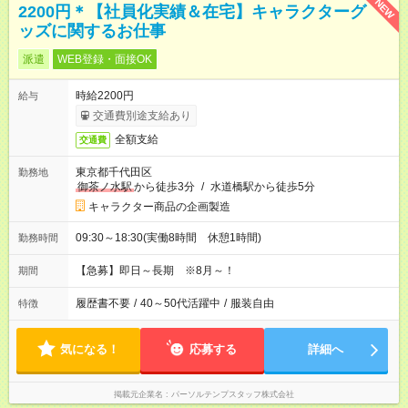
NEW
2200円＊【社員化実績＆在宅】キャラクターグ
ッズに関するお仕事
派遣
WEB登録・面接OK
時給2200円
給与
交通費別途支給あり
全額支給
交通費
東京都千代田区
勤務地
御茶ノ水駅
から徒歩3分
/
水道橋駅から徒歩5分
キャラクター商品の企画製造
09:30～18:30(実働8時間 休憩1時間)
勤務時間
【急募】即日～長期 ※8月～！
期間
履歴書不要
/
40～50代活躍中
/
服装自由
特徴
気になる！
応募する
詳細へ
掲載元企業名
パーソルテンプスタッフ株式会社