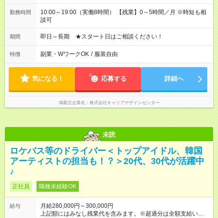
10:00～19:00（実働8時間） 【残業】0～5時間／月 ※時短も相
勤務時間
談可
即日～長期 ★スタート日はご相談ください！
期間
副業・WワークOK
/
服装自由
特徴
気になる！
応募する
詳細へ
掲載元企業名
株式会社キャリアデザインセンター
未読
ロケバス等のドライバー＜トップアイドル、韓国
アーティストの担当も！？＞20代、30代が活躍中
♪
正社員
職種未経験OK
月給280,000円～300,000円
給与
上記額にはみなし残業代を含みます。※超過分は全額支給いたし