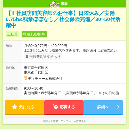
未読
【正社員訪問美容師のお仕事】日曜休み／実働
6.75h&残業ほぼなし／社会保険完備／30~50代活
躍中
正社員
職種未経験OK
月給240,272円～420,000円
給与
上記額にはみなし残業代を含みます。※超過分は全額支給いたし
ます。 みなし残業代 56,772円／月 みなし残業時間 41.5時間／
交通費別途支給あり
月 【みなし残業について】 みなし残業には帰宅時間と帰宅後の
簡単なメール対応、カルテ整理等の業務を想定しています。 実
東京都千代田区
勤務地
働がなくても固定の手当としてお支払いしています。 施設での
東京都千代田区
稼働が長引いた場合、その分の残業代をお支払いいたします。
【モデル年収】 入社2年目/チーフスタイリスト/40代：29万円
ディチャーム株式会社
（週5日勤務、担当業務手当含む） 入社4年目/チームリーダ
ー/50代：35万円（週5日勤務、自家用車手当、担当業務手当含
9:00～16:40
勤務時間
む） 入社12年目/エリアマネージャー/40代：55万円（週6日勤
実働時間：6時間40分/日 ［実働6時間40分/日］ ※その日の施術
務、自家用車手当、担当業務手当含む） ※年2回人事考課による
が早く終わった場合早めに帰宅できます。早めに帰宅の場合も
昇給あり 【各種手当】 土曜手当：1，000円、祝日手当：2，
給与は変わらないのでご安心ください。 ※残業時間は最長で月
000円 自家用車手当：25，000～35，000円（居住地域によ
気になる！
10時間程度、介護施設への訪問となるので遅くとも18時頃には
応募する
詳細へ
る）、遠距離手当：移動距離・移動方法に応じて支給 各種担当
終了します ※勤務地により多少の前後有 ※移動時間別
業務手当：担当業務・エリアに応じて支給 その他手当（通信手
当、アサイン協力手当、教育担当手当など） 【試用期間】試用
掲載元企業名
ディチャーム株式会社
期間あり 試用期間の長さ：3ヶ月 雇用形態、給与は本採用時と
同じです。