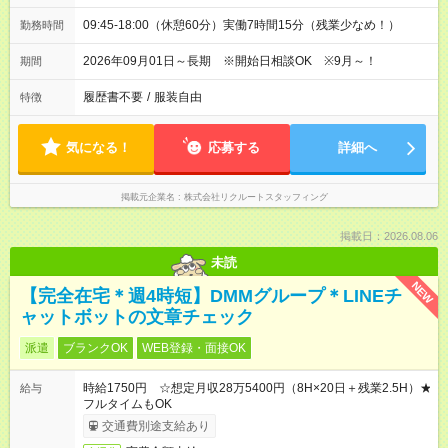
09:45-18:00（休憩60分）実働7時間15分（残業少なめ！）
勤務時間
2026年09月01日～長期 ※開始日相談OK ※9月～！
期間
履歴書不要
/
服装自由
特徴
気になる！
応募する
詳細へ
掲載元企業名
株式会社リクルートスタッフィング
掲載日：2026.08.06
未読
NEW
【完全在宅＊週4時短】DMMグループ＊LINEチ
ャットボットの文章チェック
派遣
ブランクOK
WEB登録・面接OK
時給1750円 ☆想定月収28万5400円（8H×20日＋残業2.5H）★
給与
フルタイムもOK
交通費別途支給あり