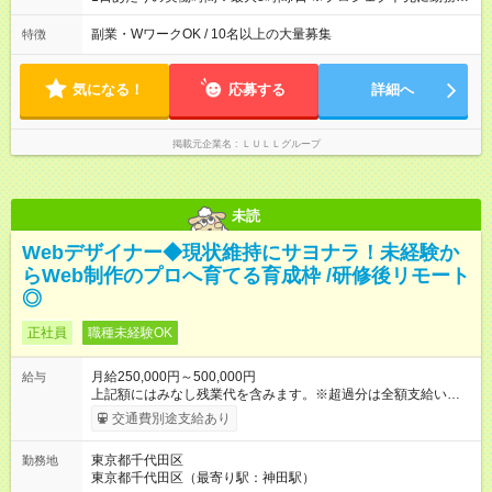
が入社1年以内に昇給を実現。 なかには転職後に年収250万円以
間は異なります 【シフト例】 ・10時00分～19時00分 ・9時00
上アップした社員も。 エンジニアへの還元率は業界高水準の
分～18時00分 平均残業時間：月10時間以内
副業・WワークOK / 10名以上の大量募集
特徴
87％。 スキルを磨いた分だけ、収入アップも目指せる環境で
す！ 【試用期間】試用期間あり 試用期間の長さ：6ヶ月 ※ 雇用
形態と給与に、本採用時と異なる部分があります。 雇用形態：
気になる！
応募する
詳細へ
中途採用（契約社員） 給与：月給 230,000円以上 上記額にはみ
なし残業代を含みます。※超過分は全額支給いたします。 みな
し残業代 21,329円／月 みなし残業時間 13時間／月 ※交通費は
掲載元企業名
ＬＵＬＬグループ
別途支給いたします ※研修期間中（最大12ヶ月間）も、試用期
間中と同一の給与となります。
未読
Webデザイナー◆現状維持にサヨナラ！未経験か
らWeb制作のプロへ育てる育成枠 /研修後リモート
◎
正社員
職種未経験OK
月給250,000円～500,000円
給与
上記額にはみなし残業代を含みます。※超過分は全額支給いたし
ます。 みなし残業代 21,675円／月 みなし残業時間 12時間／月 -
交通費別途支給あり
------------------------------------------------------- ≪経験者の方は以下と
なります≫ --------------------------------------------------------- ◎月給35
東京都千代田区
勤務地
万円～＋業績賞与＋交通費＋各種手当 ※固定残業代（30時間/6
東京都千代田区（最寄り駅：神田駅）
万6，610円分）を含む。超過分は追加支給いたします 能力やス