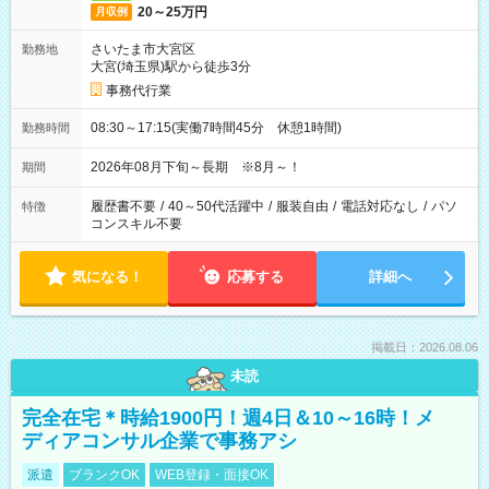
20～25万円
月収例
さいたま市大宮区
勤務地
大宮(埼玉県)駅から徒歩3分
事務代行業
08:30～17:15(実働7時間45分 休憩1時間)
勤務時間
2026年08月下旬～長期 ※8月～！
期間
履歴書不要
/
40～50代活躍中
/
服装自由
/
電話対応なし
/
パソ
特徴
コンスキル不要
気になる！
応募する
詳細へ
掲載日：2026.08.06
未読
完全在宅＊時給1900円！週4日＆10～16時！メ
ディアコンサル企業で事務アシ
派遣
ブランクOK
WEB登録・面接OK