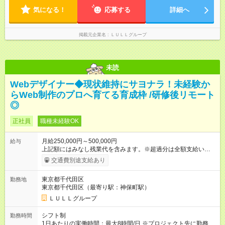
形態と給与に、本採用時と異なる部分があります。 雇用形態：
気になる！
応募する
詳細へ
中途採用（契約社員） 給与：月給 230,000円以上 上記額にはみ
なし残業代を含みます。※超過分は全額支給いたします。 みな
し残業代 21,329円／月 みなし残業時間 13時間／月 ※交通費は
掲載元企業名
ＬＵＬＬグループ
別途支給いたします ※研修期間中（最大12ヶ月間）も、試用期
間中と同一の給与となります。
未読
Webデザイナー◆現状維持にサヨナラ！未経験か
らWeb制作のプロへ育てる育成枠 /研修後リモート
◎
正社員
職種未経験OK
月給250,000円～500,000円
給与
上記額にはみなし残業代を含みます。※超過分は全額支給いたし
ます。 みなし残業代 21,675円／月 みなし残業時間 12時間／月 -
交通費別途支給あり
------------------------------------------------------- ≪経験者の方は以下と
なります≫ --------------------------------------------------------- ◎月給35
東京都千代田区
勤務地
万円～＋業績賞与＋交通費＋各種手当 ※固定残業代（30時間/6
東京都千代田区（最寄り駅：神保町駅）
万6，610円分）を含む。超過分は追加支給いたします 能力やス
キルを考慮し初任給を決定。経験者の方は前給考慮も可能で
ＬＵＬＬグループ
す！ ◎昇給年1回（研修終了後） ◎賞与年2回（2月・8月）＋業
績賞与あり ◤スキルアップも、収入アップも。◢ 入社後の成長
シフト制
勤務時間
や頑張りは、しっかり給与で還元しています。 実際にほぼ全員
1日あたりの実働時間：最大8時間/日 ※プロジェクト先に勤務時