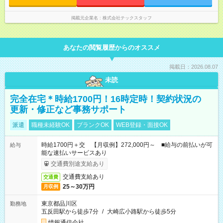
掲載元企業名
株式会社テックスタッフ
あなたの閲覧履歴からのオススメ
掲載日：2026.08.07
未読
完全在宅＊時給1700円！16時定時！契約状況の
更新・修正など事務サポート
派遣
職種未経験OK
ブランクOK
WEB登録・面接OK
時給1700円＋交 【月収例】272,000円～ ■給与の前払いが可
給与
能な速払いサービスあり
交通費別途支給あり
交通費支給あり
交通費
25～30万円
月収例
東京都品川区
勤務地
五反田駅から徒歩7分
/
大崎広小路駅から徒歩5分
情報通信会社