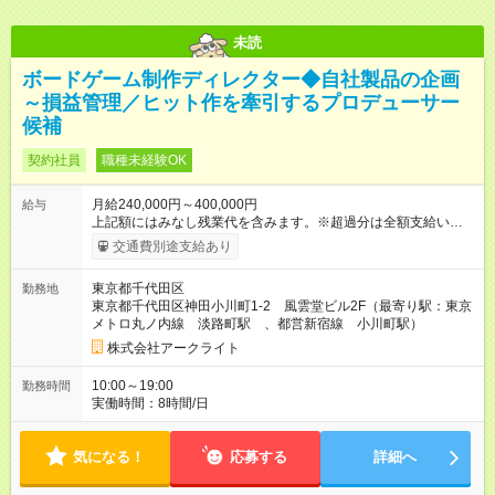
未読
ボードゲーム制作ディレクター◆自社製品の企画
～損益管理／ヒット作を牽引するプロデューサー
候補
契約社員
職種未経験OK
月給240,000円～400,000円
給与
上記額にはみなし残業代を含みます。※超過分は全額支給いたし
ます。 みなし残業代 32,100円 ～ 53,500円／月 みなし残業時
交通費別途支給あり
間 20時間／月 【試用期間】試用期間なし
東京都千代田区
勤務地
東京都千代田区神田小川町1-2 風雲堂ビル2F（最寄り駅：東京
メトロ丸ノ内線 淡路町駅 、都営新宿線 小川町駅）
株式会社アークライト
10:00～19:00
勤務時間
実働時間：8時間/日
気になる！
応募する
詳細へ