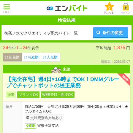
0
メニュー
気になる！
ログイン
検索結果
条件の変更
御茶ノ水でクリエイティブ系のバイト一覧
24
1,875
件中
1
～
24
件表示
平均時給:
円
新着順
時給順
人気順
掲載日：2026.08.07
未読
NEW
【完全在宅】週4日×16時までOK！DMMグルー
プでチャットボットの校正業務
派遣
ブランクOK
WEB登録・面接OK
時給1750円 ☆想定月収28万5400円（8H×20日＋残業2.5H）★
給与
フルタイムもOK
交通費別途支給あり
実費全額支給
交通費