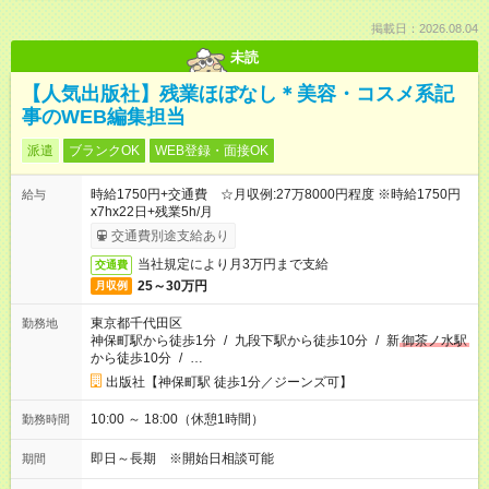
掲載日：2026.08.04
未読
【人気出版社】残業ほぼなし＊美容・コスメ系記
事のWEB編集担当
派遣
ブランクOK
WEB登録・面接OK
時給1750円+交通費 ☆月収例:27万8000円程度 ※時給1750円
給与
x7hx22日+残業5h/月
交通費別途支給あり
当社規定により月3万円まで支給
交通費
25～30万円
月収例
東京都千代田区
勤務地
神保町駅から徒歩1分
/
九段下駅から徒歩10分
/
新
御茶ノ水駅
から徒歩10分
/
…
出版社【神保町駅 徒歩1分／ジーンズ可】
10:00 ～ 18:00（休憩1時間）
勤務時間
即日～長期 ※開始日相談可能
期間