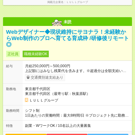
掲載元企業名
ＬＵＬＬグループ
別途支給いたします ※研修期間中（最大12ヶ月間）も、試用期
間中と同一の給与となります。
未読
Webデザイナー◆現状維持にサヨナラ！未経験か
らWeb制作のプロへ育てる育成枠 /研修後リモート
◎
正社員
職種未経験OK
月給250,000円～500,000円
給与
上記額にはみなし残業代を含みます。※超過分は全額支給いたし
ます。 みなし残業代 21,675円／月 みなし残業時間 12時間／月 -
交通費別途支給あり
------------------------------------------------------- ≪経験者の方は以下と
なります≫ --------------------------------------------------------- ◎月給35
東京都千代田区
勤務地
万円～＋業績賞与＋交通費＋各種手当 ※固定残業代（30時間/6
東京都千代田区（最寄り駅：秋葉原駅）
万6，610円分）を含む。超過分は追加支給いたします 能力やス
キルを考慮し初任給を決定。経験者の方は前給考慮も可能で
ＬＵＬＬグループ
す！ ◎昇給年1回（研修終了後） ◎賞与年2回（2月・8月）＋業
績賞与あり ◤スキルアップも、収入アップも。◢ 入社後の成長
シフト制
勤務時間
や頑張りは、しっかり給与で還元しています。 実際にほぼ全員
1日あたりの実働時間：最大8時間/日 ※プロジェクト先に勤務時
が入社1年以内に昇給を実現。 なかには転職後に年収250万円以
間は異なります 【シフト例】 ・10時00分～19時00分 ・9時00
上アップした社員も。 エンジニアへの還元率は業界高水準の
分～18時00分 平均残業時間：月10時間以内
副業・WワークOK / 10名以上の大量募集
特徴
87％。 スキルを磨いた分だけ、収入アップも目指せる環境で
す！ 【試用期間】試用期間あり 試用期間の長さ：6ヶ月 ※ 雇用