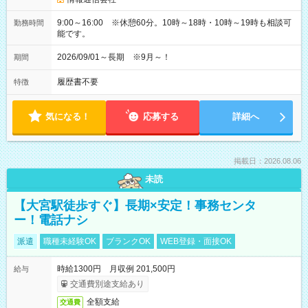
9:00～16:00 ※休憩60分。10時～18時・10時～19時も相談可
勤務時間
能です。
2026/09/01～長期 ※9月～！
期間
履歴書不要
特徴
気になる！
応募する
詳細へ
掲載日：2026.08.06
未読
【大宮駅徒歩すぐ】長期×安定！事務センタ
ー！電話ナシ
派遣
職種未経験OK
ブランクOK
WEB登録・面接OK
時給1300円 月収例 201,500円
給与
交通費別途支給あり
全額支給
交通費