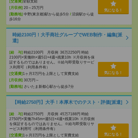
[交通費]
全額支給
[月収例]
20～25万円
気になる！
[勤務地]
中野(東京都)駅から徒歩5分
/
沼袋駅から徒
歩16分
時給2100円！大手商社グループでWEB制作・編集[派
遣]
[給 与]
時給2100円 月収例 36万2250円 時給
2100円×実働8h×週5日×4週+残業10h ※月収例を保
証するものではありません。※給与即受取りサービ
ス利用可（利用条件有）
気になる！
[交通費]
1ヶ月3万円を上限として実費支給
[月収例]
30万円～
[勤務地]
さいたま新都心駅から徒歩7分
【時給2750円】大手！本厚木でのテスト・評価[派遣]
[給 与]
時給2750円 月収例 45万7188円 時給
2750円×実働7h45m×週5日×4週+残業10h ※月収例
を保証するものではありません。※給与即受取りサ
ービス利用可（利用条件有）
気になる！
[交通費]
1ヶ月3万円を上限として実費支給