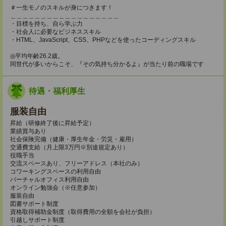
＃一生モノのスキルが身につきます！
＿＿＿＿＿＿＿＿＿＿＿＿＿＿＿＿＿＿
・目標を持ち、自ら学ぶ力
・社会人に必要なビジネススキル
・HTML、JavaScript、CSS、PHPなどを使ったコーディングスキル
◎平均年齢26.2歳。
同世代が多いからこそ、『その気持ち分かるよ』が当たり前の職場です
待遇・福利厚生
服装自由
昇給（研修終了後に昇給予定）
業績賞与あり
社会保険完備（健康・厚生年金・労災・雇用）
交通費支給（月上限3万円※別途規定あり）
役職手当
交流スペースあり、フリーアドレス（本社のみ）
コワーキングスペースの利用自由
バーチャルオフィス利用自由
オンライン勉強会（※任意参加）
服装自由
図書サポート制度
資格取得補助金制度（取得費用の全額を会社が負担）
引越しサポート制度