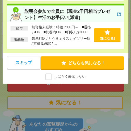
企業HP
https://recruit.lull-inc.co.jp/
説明会参加で全員に【現金2千円相当プレゼ
ント】生活のお手伝い[派遣]
ホームページ
無資格未経験：時給1500円～ ■週払
https://en-gage.net/lull-inc_saiyo/
給与
いOK ■扶養内OK ■日収1万2000円
以上
錦糸町駅 / とうきょうスカイツリー駅
気になる!
事業所
勤務地
/ 京成曳舟駅 / …
東京都東京都渋谷区渋谷3-10-13 東急REIT渋谷Rビル B1
スキップ
どちらも気になる！
しばらく表示しない
応募ページへ
気になる！
あなたの閲覧履歴からの
おすすめ