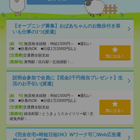
【オープニング募集】おばあちゃんのお散歩付き添
いも仕事の1つ[派遣]
[給 与]
無資格未経験：時給1500円～ ■週払い
OK ■扶養内OK ■日収1万2000円以上
[交通費]
交通費全額支給
気になる！
[勤務地]
巣鴨駅
/
目白駅
/
北池袋駅
/
…
説明会参加で全員に【現金2千円相当プレゼント】生
活のお手伝い[派遣]
[給 与]
無資格未経験：時給1500円～ ■週払い
OK ■扶養内OK ■日収1万2000円以上
[交通費]
交通費全額支給
気になる！
[勤務地]
錦糸町駅
/
とうきょうスカイツリー駅
/
京
成曳舟駅
/
…
《完全在宅×時短日短OK》Wワーク可〇Web広告運