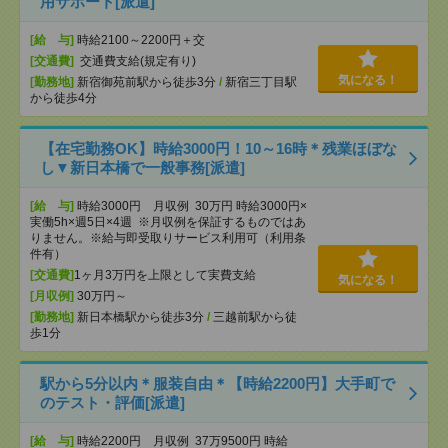
用サポート[派遣]
[給 与]
時給2100～2200円＋交
[交通費]
交通費支給(規定有り)
気になる！
[勤務地]
新宿御苑前駅から徒歩3分
/
新宿三丁目駅
から徒歩4分
【在宅勤務OK】時給3000円！10～16時＊残業ほぼな
し▼新日本橋で一般事務[派遣]
[給 与]
時給3000円 月収例 30万円 時給3000円×
実働5h×週5日×4週 ※月収例を保証するものではあ
りません。※給与即受取りサービス利用可（利用条
件有）
[交通費]
1ヶ月3万円を上限として実費支給
気になる！
[月収例]
30万円～
[勤務地]
新日本橋駅から徒歩3分
/
三越前駅から徒
歩1分
駅から5分以内＊服装自由＊【時給2200円】大手町で
のテスト・評価[派遣]
[給 与]
時給2200円 月収例 37万9500円 時給