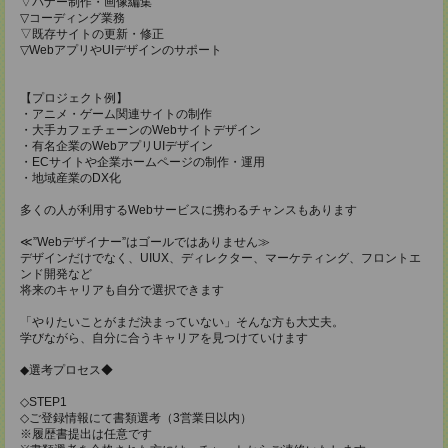
▽バナー制作・画像編集
▽コーディング業務
▽既存サイトの更新・修正
▽WebアプリやUIデザインのサポート
【プロジェクト例】
・アニメ・ゲーム関連サイトの制作
・大手カフェチェーンのWebサイトデザイン
・有名企業のWebアプリUIデザイン
・ECサイトや企業ホームページの制作・運用
・地域産業のDX化
多くの人が利用するWebサービスに携わるチャンスもあります
≪”Webデザイナー”はゴールではありません≫
デザインだけでなく、UIUX、ディレクター、マーケティング、フロントエ
ンド開発など
将来のキャリアも自分で選択できます
「やりたいことがまだ決まっていない」そんな方も大丈夫。
学びながら、自分に合うキャリアを見つけていけます
◆選考プロセス◆
◇STEP1
◇ご登録情報にて書類選考（3営業日以内）
※履歴書提出は任意です