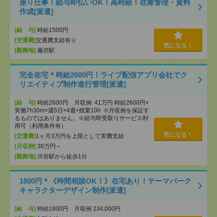
座り仕事！給与即払いOK！高時給！在庫管理・資料
作成[派遣]
[給 与]
時給1500円
[交通費]
交通費支給有り
気になる！
[勤務地]
藤沢駅
完全在宅＊時給2600円！ライブ配信アプリ会社でク
リエイティブ制作進行管理[派遣]
[給 与]
時給2600円 月収例 41万円 時給2600円×
実働7h30m×週5日×4週+残業10h ※月収例を保証す
るものではありません。※給与即受取りサービス利
用可（利用条件有）
気になる！
[交通費]
1ヶ月3万円を上限として実費支給
[月収例]
30万円～
[勤務地]
渋谷駅から徒歩1分
1800円＊《時間相談OK！》在宅あり！テーマパーク
キャラクターデザイン制作[派遣]
[給 与]
時給1800円 月収例 234,000円