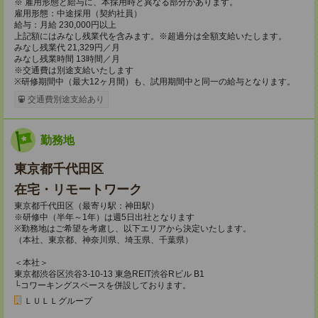
※ 雇用形態と給与に、本採用時と異なる部分があります。
雇用形態：中途採用（契約社員）
給与：月給 230,000円以上
上記額にはみなし残業代を含みます。※超過分は全額支給いたします。
みなし残業代 21,329円／月
みなし残業時間 13時間／月
※交通費は別途支給いたします
※研修期間中（最大12ヶ月間）も、試用期間中と同一の給与となります。
交通費別途支給あり
勤務地
東京都千代田区
在宅・リモートワーク
東京都千代田区（最寄り駅：神田駅）
※研修中（半年～1年）は週5日出社となります
※勤務地はご希望を考慮し、以下エリアから決定いたします。
（本社、東京都、神奈川県、埼玉県、千葉県）
＜本社＞
東京都渋谷区渋谷3-10-13 東急REIT渋谷Rビル B1
└コワーキングスペースを併設しております。
ＬＵＬＬグループ