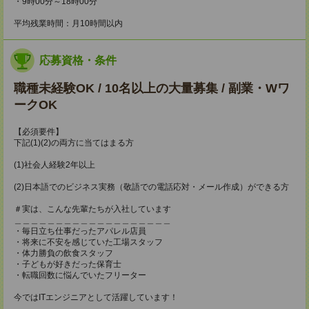
・9時00分～18時00分
平均残業時間：月10時間以内
応募資格・条件
職種未経験OK / 10名以上の大量募集 / 副業・Wワ
ークOK
【必須要件】
下記(1)(2)の両方に当てはまる方
(1)社会人経験2年以上
(2)日本語でのビジネス実務（敬語での電話応対・メール作成）ができる方
＃実は、こんな先輩たちが入社しています
＿＿＿＿＿＿＿＿＿＿＿＿＿＿＿＿＿＿＿
・毎日立ち仕事だったアパレル店員
・将来に不安を感じていた工場スタッフ
・体力勝負の飲食スタッフ
・子どもが好きだった保育士
・転職回数に悩んでいたフリーター
今ではITエンジニアとして活躍しています！