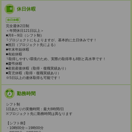
休日休暇
休日休暇
完全週休2日制
＜年間休日121日以上＞
■月8～9日（シフト制）
└プロジェクトにもよりますが、基本的に土日休みです！
■祝日（プロジェクト先による）
■年末年始休暇
■有給休暇
└取得しやすい環境のため、実際の取得率も8割と高水準です！
■慶弔休暇
■産前産後休暇（取得・復職実績あり）
■育児休暇（取得・復職実績あり）
※5日以上の連休取得も可能です！
勤務時間
シフト制
1日あたりの実働時間：最大8時間/日
※プロジェクト先に勤務時間は異なります
【シフト例】
・10時00分～19時00分