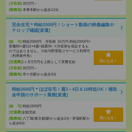
[月収例]
30万円～
[勤務地]
本厚木駅から徒歩12分
完全在宅＊時給2000円！ショート動画の映像編集や
テロップ確認[派遣]
[給 与]
時給2000円 月収例 33万円 時給2000円×
実働8h×週5日×4週+残業5h ※月収例を保証するも
のではありません。※給与即受取りサービス利用可
（利用条件有）
気になる！
[交通費]
1ヶ月3万円を上限として実費支給
[月収例]
30万円～
[勤務地]
市ケ谷駅から徒歩3分
時給2600円＊ほぼ在宅！週3～4日＆16時迄OK！補助
金申請のサポート業務[派遣]
[給 与]
時給2600円
[交通費]
全額支給
気になる！
[勤務地]
八丁堀(東京都)駅から徒歩2分
/
茅場町駅か
ら徒歩6分