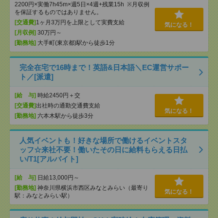
2200円×実働7h45m×週5日×4週+残業15h ※月収例
を保証するものではありません。
[交通費]
1ヶ月3万円を上限として実費支給
気になる！
[月収例]
30万円～
[勤務地]
大手町(東京都)駅から徒歩1分
完全在宅で16時まで！英語&日本語＼EC運営サポー
ト／[派遣]
[給 与]
時給2450円＋交
[交通費]
出社時の通勤交通費支給
気になる！
[勤務地]
六本木駅から徒歩3分
人気イベントも！好きな場所で働けるイベントスタ
ッフ☆来社不要！働いたその日に給料もらえる日払
い/T1[アルバイト]
[給 与]
日給13,000円～
[勤務地]
神奈川県横浜市西区みなとみらい（最寄り
気になる！
駅：みなとみらい駅）