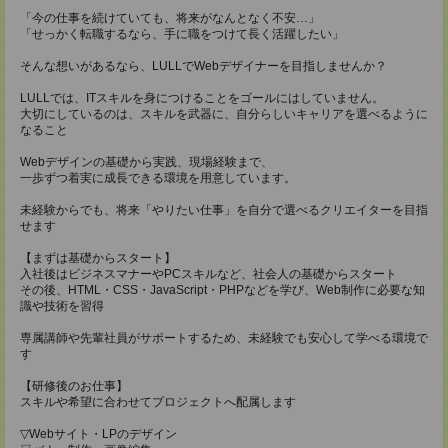
「今の仕事を続けていても、将来がなんとなく不安…」
「せっかく転職するなら、手に職をつけて長く活躍したい」
そんな想いがあるなら、LULLでWebデザイナーを目指しませんか？
LULLでは、ITスキルを身につけることをゴールにはしていません。
大切にしているのは、スキルを武器に、自分らしいキャリアを選べるように
なること
Webデザインの基礎から実践、現場経験まで、
一歩ずつ着実に成長できる環境を用意しています。
未経験からでも、将来「やりたい仕事」を自分で選べるクリエイターを目指
せます
【まずは基礎からスタート】
入社後はビジネスマナーやPCスキルなど、社会人の基礎からスタート
その後、HTML・CSS・JavaScript・PHPなどを学び、Web制作に必要な知
識や技術を習得
専属講師や先輩社員がサポートするため、未経験でも安心して学べる環境で
す
【研修後のお仕事】
スキルや希望に合わせてプロジェクトへ配属します
▽Webサイト・LPのデザイン