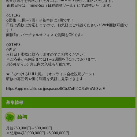
※書類選考を合格された方には、チャットからご連絡いたします。
面接日程は、TimeRex（日程調整ツール）にて調整いたします。
◇STEP2
◇面接（1回～2回）※基本的に1回です！
日程は柔軟に対応しますので、お気軽にご相談ください！Web面接可能で
す！
面接前にバーチャルオフィスで質問もOKです♪
◇STEP3
◇内定
入社日も柔軟に対応しますのでご相談ください！
※ご応募から内定までは1～2週間を予定しております。
※応募から1ヶ月以内の入社も可能です。
★『みつけるLULL展』（オンライン会社説明ブース）
研修の雰囲気や働く環境を気軽に見学できます！
https://app.metalife.co.jp/spaces/8CbJZeKt9OSaGnWh3veE
募集情報
給与
月給250,000円～500,000円
※想定年収3,000,000円～6,000,000円