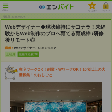
0
メニュー
気になる！
ログイン
掲載日 :2026
/
06
/
29
Webデザイナー◆現状維持にサヨナラ！未経
験からWeb制作のプロへ育てる育成枠 /研修
後リモート◎
職種：
Webデザイナー、UIエンジニア
正社員
職種未経験OK
在宅ワークOK！副業・WワークOK！10名以上の大
量募集！のおしごと