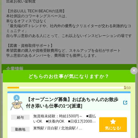
出産お祝い金制度
【渋谷LULL TECH BEACHの活用】
本社併設のコワーキングスペースは、
単なるオフィスではなく
「最先端のITトレンドや、社内外の優秀なクリエイターが交わる刺激的なコ
ミュニティ」
自ら学ぶ意欲のある人にとって、これ以上ないインスピレーションの場です
【図書・資格取得サポート】
希望図書の購入や資格受験費用など、スキルアップを会社がサポート
学ぶ意欲のあるメンバーを、費用面でも後押しします。
企業情報
×
どちらのお仕事が気になりますか？
1
/10
ＬＵＬＬグループ
【オープニング募集】おばあちゃんのお散歩
付き添いも仕事の1つ[派遣]
事業内容
無資格未経験：時給1500円～ ■週払
給与
いOK ■扶養内OK ■日収1万2000円
■Web開発事業
■DXパートナー事業
以上
巣鴨駅 / 目白駅 / 北池袋駅 / …
気になる!
勤務地
■人材育成事業