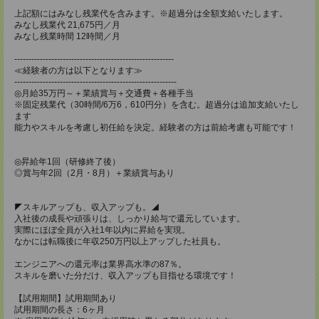
上記額にはみなし残業代を含みます。※超過分は全額支給いたします。
みなし残業代 21,675円／月
みなし残業時間 12時間／月
--------------------------------------------------------
≪経験者の方は以下となります≫
---------------------------------------------------------
◎月給35万円～＋業績賞与＋交通費＋各種手当
※固定残業代（30時間/6万6，610円分）を含む。超過分は追加支給いたし
ます
能力やスキルを考慮し初任給を決定。経験者の方は前給考慮も可能です！
◎昇給年1回（研修終了後）
◎賞与年2回（2月・8月）＋業績賞与あり
◤スキルアップも、収入アップも。◢
入社後の成長や頑張りは、しっかり給与で還元しています。
実際にほぼ全員が入社1年以内に昇給を実現。
なかには転職後に年収250万円以上アップした社員も。
エンジニアへの還元率は業界高水準の87％。
スキルを磨いた分だけ、収入アップも目指せる環境です！
【試用期間】試用期間あり
試用期間の長さ：6ヶ月