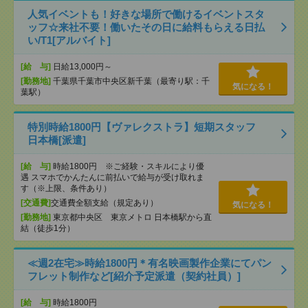
人気イベントも！好きな場所で働けるイベントスタ
ッフ☆来社不要！働いたその日に給料もらえる日払
い/T1[アルバイト]
[給 与]
日給13,000円～
[勤務地]
千葉県千葉市中央区新千葉（最寄り駅：千
気になる！
葉駅）
特別時給1800円【ヴァレクストラ】短期スタッフ
日本橋[派遣]
[給 与]
時給1800円 ※ご経験・スキルにより優
遇 スマホでかんたんに前払いで給与が受け取れま
す（※上限、条件あり）
[交通費]
交通費全額支給（規定あり）
気になる！
[勤務地]
東京都中央区 東京メトロ 日本橋駅から直
結（徒歩1分）
≪週2在宅≫時給1800円＊有名映画製作企業にてパン
フレット制作など[紹介予定派遣（契約社員）]
[給 与]
時給1800円