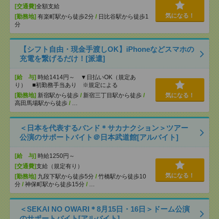
[交通費]
全額支給
気になる！
[勤務地]
有楽町駅から徒歩2分
/
日比谷駅から徒歩1
分
【シフト自由・現金手渡しOK】iPhoneなどスマホの
充電を繋げるだけ！[派遣]
[給 与]
時給1414円～ ▼日払いOK（規定あ
り） ■初勤務手当あり ※規定による
[勤務地]
新宿駅から徒歩
/
新宿三丁目駅から徒歩
/
気になる！
高田馬場駅から徒歩
/
…
＜日本を代表するバンド＊サカナクション＞ツアー
公演のサポートバイト＠日本武道館[アルバイト]
[給 与]
時給1250円～
[交通費]
支給（規定有り）
気になる！
[勤務地]
九段下駅から徒歩5分
/
竹橋駅から徒歩10
分
/
神保町駅から徒歩15分
/
…
＜SEKAI NO OWARI＊8月15日・16日＞ドーム公演
のサポートバイト[アルバイト]