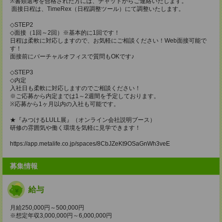
※書類選考を合格された方には、チャットからご連絡いたします。
面接日程は、TimeRex（日程調整ツール）にて調整いたします。
◇STEP2
◇面接（1回～2回）※基本的に1回です！
日程は柔軟に対応しますので、お気軽にご相談ください！Web面接可能で
す！
面接前にバーチャルオフィスで質問もOKです♪
◇STEP3
◇内定
入社日も柔軟に対応しますのでご相談ください！
※ご応募から内定までは1～2週間を予定しております。
※応募から1ヶ月以内の入社も可能です。
★『みつけるLULL展』（オンライン会社説明ブース）
研修の雰囲気や働く環境を気軽に見学できます！
https://app.metalife.co.jp/spaces/8CbJZeKt9OSaGnWh3veE
募集情報
給与
月給250,000円～500,000円
※想定年収3,000,000円～6,000,000円