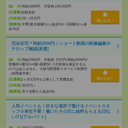
[給 与]
時給1800円 月収例 234,000円
[交通費]
全額支給
[月収例]
20～25万円
気になる！
[勤務地]
中野(東京都)駅から徒歩5分
/
沼袋駅から徒
歩16分
完全在宅＊時給2000円！ショート動画の映像編集や
テロップ確認[派遣]
[給 与]
時給2000円 月収例 33万円 時給2000円×
実働8h×週5日×4週+残業5h ※月収例を保証するも
のではありません。※給与即受取りサービス利用可
（利用条件有）
気になる！
[交通費]
1ヶ月3万円を上限として実費支給
[月収例]
30万円～
[勤務地]
市ケ谷駅から徒歩3分
人気イベントも！好きな場所で働けるイベントスタ
ッフ☆来社不要！働いたその日に給料もらえる日払
い/T1[アルバイト]
[給 与]
日給13,000円～