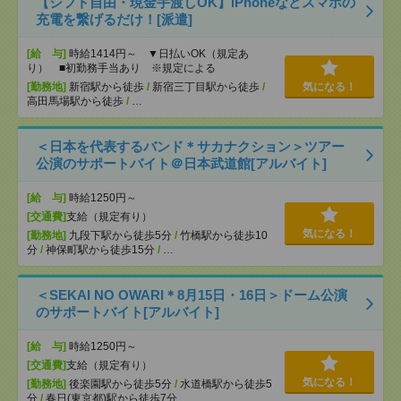
【シフト自由・現金手渡しOK】iPhoneなどスマホの
充電を繋げるだけ！[派遣]
[給 与]
時給1414円～ ▼日払いOK（規定あ
り） ■初勤務手当あり ※規定による
[勤務地]
新宿駅から徒歩
/
新宿三丁目駅から徒歩
/
気になる！
高田馬場駅から徒歩
/
…
＜日本を代表するバンド＊サカナクション＞ツアー
公演のサポートバイト＠日本武道館[アルバイト]
[給 与]
時給1250円～
[交通費]
支給（規定有り）
気になる！
[勤務地]
九段下駅から徒歩5分
/
竹橋駅から徒歩10
分
/
神保町駅から徒歩15分
/
…
＜SEKAI NO OWARI＊8月15日・16日＞ドーム公演
のサポートバイト[アルバイト]
[給 与]
時給1250円～
[交通費]
支給（規定有り）
気になる！
[勤務地]
後楽園駅から徒歩5分
/
水道橋駅から徒歩5
分
/
春日(東京都)駅から徒歩7分