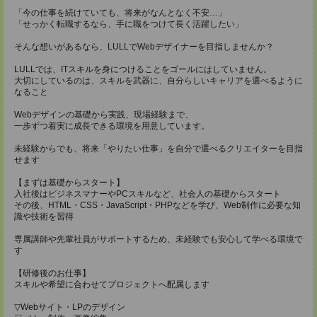
「今の仕事を続けていても、将来がなんとなく不安…」
「せっかく転職するなら、手に職をつけて長く活躍したい」
そんな想いがあるなら、LULLでWebデザイナーを目指しませんか？
LULLでは、ITスキルを身につけることをゴールにはしていません。
大切にしているのは、スキルを武器に、自分らしいキャリアを選べるように
なること
Webデザインの基礎から実践、現場経験まで、
一歩ずつ着実に成長できる環境を用意しています。
未経験からでも、将来「やりたい仕事」を自分で選べるクリエイターを目指
せます
【まずは基礎からスタート】
入社後はビジネスマナーやPCスキルなど、社会人の基礎からスタート
その後、HTML・CSS・JavaScript・PHPなどを学び、Web制作に必要な知
識や技術を習得
専属講師や先輩社員がサポートするため、未経験でも安心して学べる環境で
す
【研修後のお仕事】
スキルや希望に合わせてプロジェクトへ配属します
▽Webサイト・LPのデザイン