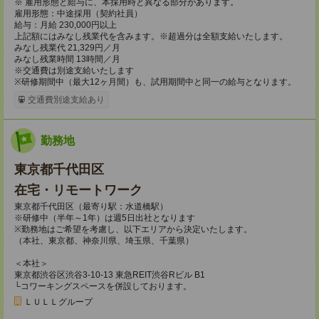
※ 雇用形態と給与に、本採用時と異なる部分があります。
雇用形態：中途採用（契約社員）
給与：月給 230,000円以上
上記額にはみなし残業代を含みます。※超過分は全額支給いたします。
みなし残業代 21,329円／月
みなし残業時間 13時間／月
※交通費は別途支給いたします
※研修期間中（最大12ヶ月間）も、試用期間中と同一の給与となります。
交通費別途支給あり
勤務地
東京都千代田区
在宅・リモートワーク
東京都千代田区（最寄り駅：水道橋駅）
※研修中（半年～1年）は週5日出社となります
※勤務地はご希望を考慮し、以下エリアから決定いたします。
（本社、東京都、神奈川県、埼玉県、千葉県）
＜本社＞
東京都渋谷区渋谷3-10-13 東急REIT渋谷Rビル B1
└コワーキングスペースを併設しております。
ＬＵＬＬグループ