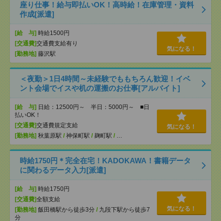
座り仕事！給与即払いOK！高時給！在庫管理・資料
作成[派遣]
[給 与]
時給1500円
[交通費]
交通費支給有り
気になる！
[勤務地]
藤沢駅
＜夜勤＞1日4時間～未経験でももちろん歓迎！イベ
ント会場でイスや机の運搬のお仕事[アルバイト]
[給 与]
日給：12500円～ 半日：5000円～ ■日
払いOK！
[交通費]
交通費規定支給
気になる！
[勤務地]
秋葉原駅
/
神保町駅
/
麹町駅
/
…
時給1750円＊完全在宅！KADOKAWA！書籍データ
に関わるデータ入力[派遣]
[給 与]
時給1750円
[交通費]
全額支給
気になる！
[勤務地]
飯田橋駅から徒歩3分
/
九段下駅から徒歩7
分