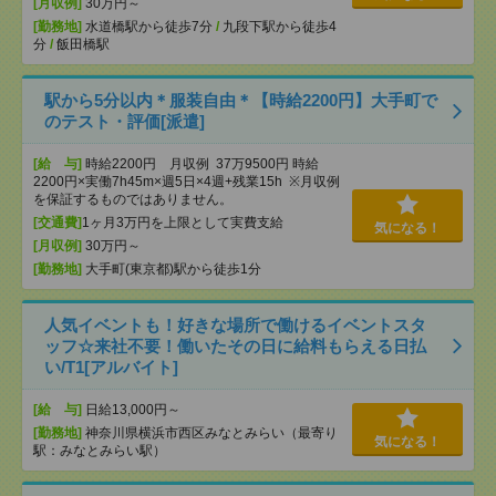
[月収例]
30万円～
[勤務地]
水道橋駅から徒歩7分
/
九段下駅から徒歩4
分
/
飯田橋駅
駅から5分以内＊服装自由＊【時給2200円】大手町で
のテスト・評価[派遣]
[給 与]
時給2200円 月収例 37万9500円 時給
2200円×実働7h45m×週5日×4週+残業15h ※月収例
を保証するものではありません。
[交通費]
1ヶ月3万円を上限として実費支給
気になる！
[月収例]
30万円～
[勤務地]
大手町(東京都)駅から徒歩1分
人気イベントも！好きな場所で働けるイベントスタ
ッフ☆来社不要！働いたその日に給料もらえる日払
い/T1[アルバイト]
[給 与]
日給13,000円～
[勤務地]
神奈川県横浜市西区みなとみらい（最寄り
気になる！
駅：みなとみらい駅）