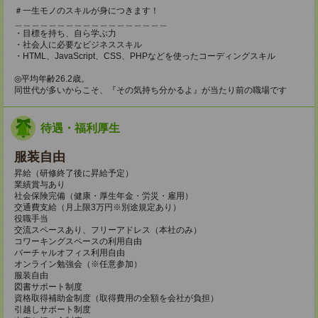
＃一生モノのスキルが身につきます！
＿＿＿＿＿＿＿＿＿＿＿＿＿＿＿＿＿＿
・目標を持ち、自ら学ぶ力
・社会人に必要なビジネススキル
・HTML、JavaScript、CSS、PHPなどを使ったコーディングスキル
◎平均年齢26.2歳。
同世代が多いからこそ、『その気持ち分かるよ』が当たり前の職場です
待遇・福利厚生
服装自由
昇給（研修終了後に昇給予定）
業績賞与あり
社会保険完備（健康・厚生年金・労災・雇用）
交通費支給（月上限3万円※別途規定あり）
役職手当
交流スペースあり、フリーアドレス（本社のみ）
コワーキングスペースの利用自由
バーチャルオフィス利用自由
オンライン勉強会（※任意参加）
服装自由
図書サポート制度
資格取得補助金制度（取得費用の全額を会社が負担）
引越しサポート制度