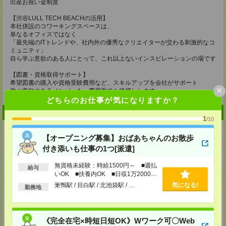
出産お祝い金制度
【渋谷LULL TECH BEACHの活用】
本社併設のコワーキングスペースは、
単なるオフィスではなく
「最先端のITトレンドや、社内外の優秀なクリエイターが交わる刺激的なコ
ミュニティ」
自ら学ぶ意欲のある人にとって、これ以上ないインスピレーションの場です
【図書・資格取得サポート】
希望図書の購入や資格受験費用など、スキルアップを会社がサポート
×
学ぶ意欲のあるメンバーを、費用面でも後押しします。
どちらのお仕事が気になりますか？
企業情報
1
/10
【オープニング募集】おばあちゃんのお散歩
付き添いも仕事の1つ[派遣]
ＬＵＬＬグループ
無資格未経験：時給1500円～ ■週払
給与
いOK ■扶養内OK ■日収1万2000円
事業内容
以上
巣鴨駅 / 目白駅 / 北池袋駅 / …
気になる!
勤務地
■Web開発事業
■DXパートナー事業
■人材育成事業
《完全在宅×時短日短OK》Wワーク可〇Web