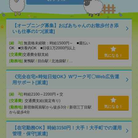
【オープニング募集】おばあちゃんのお散歩付き添
いも仕事の1つ[派遣]
[給 与]
無資格未経験：時給1500円～ ■週払い
OK ■扶養内OK ■日収1万2000円以上
[交通費]
交通費全額支給
気になる！
[勤務地]
巣鴨駅
/
目白駅
/
北池袋駅
/
…
《完全在宅×時短日短OK》Wワーク可〇Web広告運
用サポート[派遣]
[給 与]
時給2100～2200円＋交
[交通費]
交通費支給(規定有り)
気になる！
[勤務地]
新宿御苑前駅から徒歩3分
/
新宿三丁目駅
から徒歩4分
【在宅勤務OK】時給3150円！大手！大手町での運用
管理・保守[派遣]