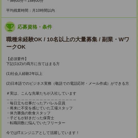
・9時00分～18時00分
平均残業時間：月10時間以内
応募資格・条件
職種未経験OK / 10名以上の大量募集 / 副業・Wワ
ークOK
【必須要件】
下記(1)(2)の両方に当てはまる方
(1)社会人経験2年以上
(2)日本語でのビジネス実務（敬語での電話応対・メール作成）ができる方
＃実は、こんな先輩たちが入社しています
＿＿＿＿＿＿＿＿＿＿＿＿＿＿＿＿＿＿＿
・毎日立ち仕事だったアパレル店員
・将来に不安を感じていた工場スタッフ
・体力勝負の飲食スタッフ
・子どもが好きだった保育士
・転職回数に悩んでいたフリーター
今ではITエンジニアとして活躍しています！