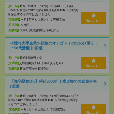
[給 与]
時給3150円 月収例 50万4000円 時給
3150円×実働7h30m×週5日×4週+残業10h ※月収例
を保証するものではありません。
[交通費]
1ヶ月3万円を上限として実費支給
気になる！
[月収例]
30万円～
[勤務地]
大手町(東京都)駅から徒歩1分
≪憧れ大手企業≫総務のオシゴト！のびのび働く！
＊50代活躍中[派遣]
[給 与]
時給1800円＋交
[交通費]
交通費実費支給（当社規定あり）
気になる！
[勤務地]
和光市駅から徒歩5分
【在宅勤務OK】時給3300円！水道橋での総務事務
[派遣]
[給 与]
時給3300円 月収例 54万円 時給3300円×
実働7h40m×週5日×4週+残業10h ※月収例を保証す
るものではありません。
[交通費]
1ヶ月3万円を上限として実費支給
気になる！