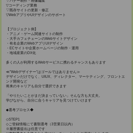
▽バナー制作・画像編集
▽コーディング業務
▽既存サイトの更新・修正
▽WebアプリやUIデザインのサポート
【プロジェクト例】
・アニメ・ゲーム関連サイトの制作
・大手カフェチェーンのWebサイトデザイン
・有名企業のWebアプリUIデザイン
・ECサイトや企業ホームページの制作・運用
・地域産業のDX化
多くの人が利用するWebサービスに携わるチャンスもあります
≪”Webデザイナー”はゴールではありません≫
デザインだけでなく、UIUX、ディレクター、マーケティング、フロントエ
ンド開発など
将来のキャリアも自分で選択できます
「やりたいことがまだ決まっていない」そんな方も大丈夫。
学びながら、自分に合うキャリアを見つけていけます
◆選考プロセス◆
◇STEP1
◇ご登録情報にて書類選考（3営業日以内）
※履歴書提出は任意です