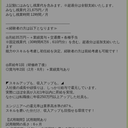
上記額にはみなし残業代を含みます。※超過分は全額支給いたします。
みなし残業代 21,675円／月
みなし残業時間 12時間／月
--------------------------------------------------------
≪経験者の方は以下となります≫
---------------------------------------------------------
◎月給35万円～＋業績賞与＋交通費＋各種手当
※固定残業代（30時間/6万6，610円分）を含む。超過分は追加支給いたし
ます
能力やスキルを考慮し初任給を決定。経験者の方は前給考慮も可能です！
◎昇給年1回（研修終了後）
◎賞与年2回（2月・8月）＋業績賞与あり
◤スキルアップも、収入アップも。◢
入社後の成長や頑張りは、しっかり給与で還元しています。
実際にほぼ全員が入社1年以内に昇給を実現。
なかには転職後に年収250万円以上アップした社員も。
エンジニアへの還元率は業界高水準の87％。
スキルを磨いた分だけ、収入アップも目指せる環境です！
【試用期間】試用期間あり
試用期間の長さ：6ヶ月