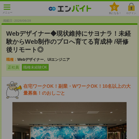
0
メニュー
気になる！
ログイン
掲載日 :2026
/
06
/
29
Webデザイナー◆現状維持にサヨナラ！未経
験からWeb制作のプロへ育てる育成枠 /研修
後リモート◎
職種：
Webデザイナー、UIエンジニア
正社員
職種未経験OK
在宅ワークOK！副業・WワークOK！10名以上の大
量募集！のおしごと