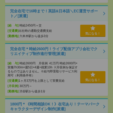
完全在宅で16時まで！英語&日本語＼EC運営サポー
ト／[派遣]
[給 与]
時給2450円＋交
[交通費]
出社時の通勤交通費支給
気になる！
[勤務地]
六本木駅から徒歩3分
完全在宅＊時給2600円！ライブ配信アプリ会社でク
リエイティブ制作進行管理[派遣]
[給 与]
時給2600円 月収例 41万円 時給2600円×
実働7h30m×週5日×4週+残業10h ※月収例を保証す
るものではありません。※給与即受取りサービス利
用可（利用条件有）
気になる！
[交通費]
1ヶ月3万円を上限として実費支給
[月収例]
30万円～
[勤務地]
渋谷駅から徒歩1分
1800円＊《時間相談OK！》在宅あり！テーマパーク
キャラクターデザイン制作[派遣]