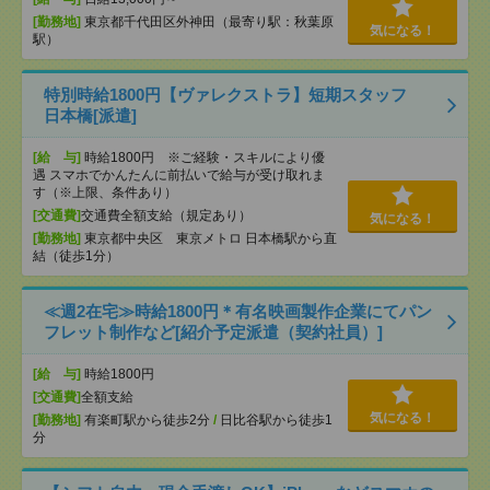
[勤務地]
東京都千代田区外神田（最寄り駅：秋葉原
気になる！
駅）
特別時給1800円【ヴァレクストラ】短期スタッフ
日本橋[派遣]
[給 与]
時給1800円 ※ご経験・スキルにより優
遇 スマホでかんたんに前払いで給与が受け取れま
す（※上限、条件あり）
[交通費]
交通費全額支給（規定あり）
気になる！
[勤務地]
東京都中央区 東京メトロ 日本橋駅から直
結（徒歩1分）
≪週2在宅≫時給1800円＊有名映画製作企業にてパン
フレット制作など[紹介予定派遣（契約社員）]
[給 与]
時給1800円
[交通費]
全額支給
気になる！
[勤務地]
有楽町駅から徒歩2分
/
日比谷駅から徒歩1
分