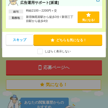
企業HP
広告運用サポート[派遣]
https://recruit.lull-inc.co.jp/
時給2100～2200円＋交
給与
ホームページ
新宿御苑前駅から徒歩3分 / 新宿三丁
勤務地
気になる!
目駅から徒歩4分
https://en-gage.net/lull-inc_saiyo/
事業所
スキップ
どちらも気になる！
東京都東京都渋谷区渋谷3-10-13 東急REIT渋谷Rビル B1
しばらく表示しない
応募ページへ
気になる！
あなたの閲覧履歴からの
おすすめ