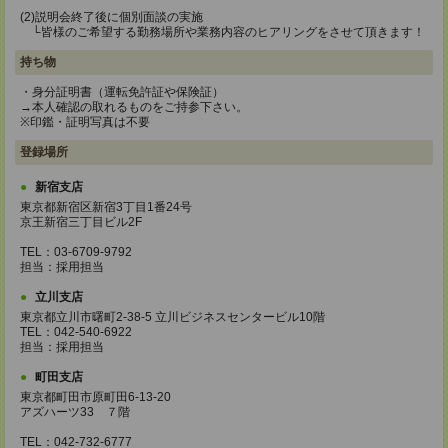
(2)説明会終了後に個別面談の実施
└皆様のご希望する勤務場所や業務内容のヒアリングをさせて頂きます！
持ち物
・身分証明書（運転免許証や保険証）
→本人確認の取れるものをご持参下さい。
※印鑑・証明写真は不要
登録場所
新宿支店
東京都新宿区新宿3丁目1番24号
京王新宿三丁目ビル2F
TEL：03-6709-9792
担当：採用担当
立川支店
東京都立川市曙町2-38-5 立川ビジネスセンタービル10階
TEL：042-540-6922
担当：採用担当
町田支店
東京都町田市原町田6-13-20
アズハーツ33 ７階
TEL：042-732-6777