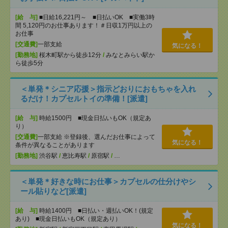
[給 与]
■日給16,221円～ ■日払いOK ■実働3時
間 5,120円のお仕事あります！＃日収1万円以上の
お仕事
[交通費]
一部支給
気になる！
[勤務地]
桜木町駅から徒歩12分
/
みなとみらい駅か
ら徒歩5分
＜単発＊シニア応援＞指示どおりにおもちゃを入れ
るだけ！カプセルトイの準備！[派遣]
[給 与]
時給1500円 ■現金日払いもOK（規定あ
り）
[交通費]
一部支給 ※登録後、選んだお仕事によって
気になる！
条件が異なることがあります
[勤務地]
渋谷駅
/
恵比寿駅
/
原宿駅
/
…
＜単発＊好きな時にお仕事＞カプセルの仕分けやシ
ール貼りなど[派遣]
[給 与]
時給1400円 ■日払い・週払いOK！(規定
あり) ■現金日払いもOK（規定あり）
気になる！