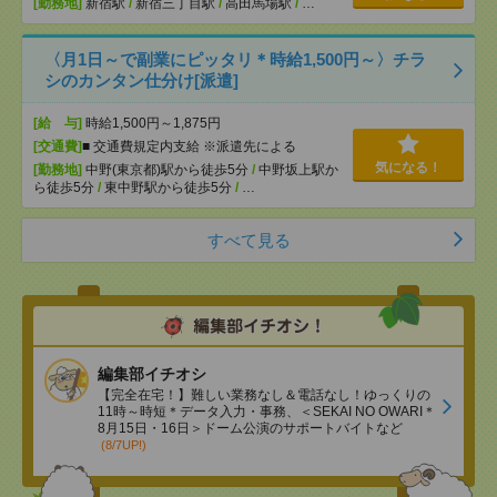
[勤務地]
新宿駅
/
新宿三丁目駅
/
高田馬場駅
/
…
〈月1日～で副業にピッタリ＊時給1,500円～〉チラ
シのカンタン仕分け[派遣]
[給 与]
時給1,500円～1,875円
[交通費]
■ 交通費規定内支給 ※派遣先による
気になる！
[勤務地]
中野(東京都)駅から徒歩5分
/
中野坂上駅か
ら徒歩5分
/
東中野駅から徒歩5分
/
…
すべて見る
編集部イチオシ
【完全在宅！】難しい業務なし＆電話なし！ゆっくりの
11時～時短＊データ入力・事務、＜SEKAI NO OWARI＊
8月15日・16日＞ドーム公演のサポートバイトなど
(8/7UP!)