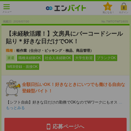
0
メニュー
気になる！
ログイン
掲載日 :2026
/
07
/
30
No.TWTOTWT160S
【未経験活躍！】文房具にバーコードシール
貼り＊好きな日だけでOK！
職種：
軽作業（仕分け・ピッキング・検品、商品管理）
派遣
職種未経験OK
社会人未経験OK
大学生歓迎
ブランクOK
WEB登録・面接OK
全額日払いOK！好きなときにいつでも働ける自由な
登録型バイト！
【シフト自由】好きな日だけの勤務でOKなのでWワークにもオス
...
もっとみる
応募ページへ