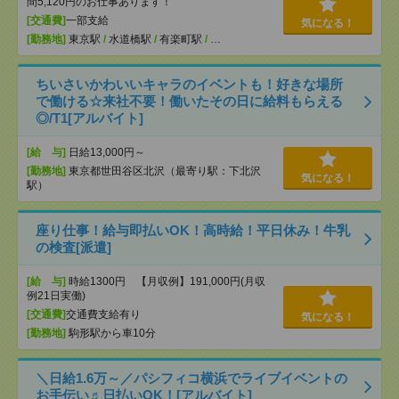
間5,120円のお仕事あります！
[交通費]
一部支給
気になる！
[勤務地]
東京駅
/
水道橋駅
/
有楽町駅
/
…
ちいさいかわいいキャラのイベントも！好きな場所
で働ける☆来社不要！働いたその日に給料もらえる
◎/T1[アルバイト]
[給 与]
日給13,000円～
[勤務地]
東京都世田谷区北沢（最寄り駅：下北沢
気になる！
駅）
座り仕事！給与即払いOK！高時給！平日休み！牛乳
の検査[派遣]
[給 与]
時給1300円 【月収例】191,000円(月収
例21日実働)
[交通費]
交通費支給有り
気になる！
[勤務地]
駒形駅から車10分
＼日給1.6万～／パシフィコ横浜でライブイベントの
お手伝い♬日払いOK！[アルバイト]