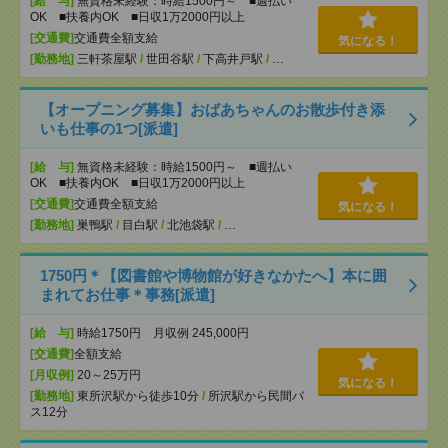
[給 与]
無資格未経験：時給1500円～ ■週払い
OK ■扶養内OK ■日収1万2000円以上
[交通費]
交通費全額支給
気になる！
[勤務地]
三軒茶屋駅
/
世田谷駅
/
下高井戸駅
/
…
【オープニング募集】おばあちゃんのお散歩付き添
いも仕事の1つ[派遣]
[給 与]
無資格未経験：時給1500円～ ■週払い
OK ■扶養内OK ■日収1万2000円以上
[交通費]
交通費全額支給
気になる！
[勤務地]
巣鴨駅
/
目白駅
/
北池袋駅
/
…
1750円＊【図書館や博物館が好きなかたへ】本に囲
まれてお仕事＊事務[派遣]
[給 与]
時給1750円 月収例 245,000円
[交通費]
全額支給
[月収例]
20～25万円
気になる！
[勤務地]
東所沢駅から徒歩10分
/
所沢駅から民間バ
ス12分