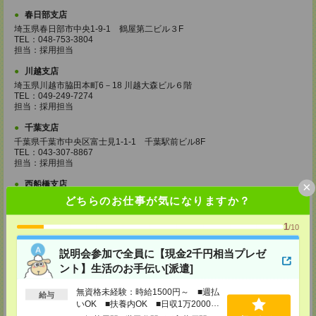
春日部支店
埼玉県春日部市中央1-9-1 鶴屋第二ビル３F
TEL：048-753-3804
担当：採用担当
川越支店
埼玉県川越市脇田本町6－18 川越大森ビル６階
TEL：049-249-7274
担当：採用担当
千葉支店
千葉県千葉市中央区富士見1-1-1 千葉駅前ビル8F
TEL：043-307-8867
担当：採用担当
×
西船橋支店
千葉県船橋市印内町594-1 西船橋NSTビル2F
どちらのお仕事が気になりますか？
TEL：047-410-0204
担当：採用担当
1
/10
松戸支店
説明会参加で全員に【現金2千円相当プレゼ
千葉県松戸市本町18-4 NBF松戸ビル5F
TEL：047-700-5726
ント】生活のお手伝い[派遣]
担当：採用担当
無資格未経験：時給1500円～ ■週払
給与
成田支店
いOK ■扶養内OK ■日収1万2000円
千葉県成田市花崎816-2 田村ビル2階
以上