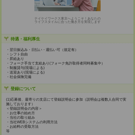
テイケイワークス東京へようこそ！あなたの
ライフスタイルに合った働き方を実現します
待遇・福利厚生
・翌日振込み・日払い・週払い可（規定有）
・シフト自由
・昇給あり
・フォーク手当て支給あり(フォーク免許取得者同時募集中）
・制服貸与(現場による)
・送迎あり(現場による)
・社会保険完備
登録について
(1)応募後、最寄りの支店にて登録説明会に参加（説明会は複数人合同で実
施しております）
＜登録説明会の内容＞
・お仕事の始め方
・当社の取り組み
・当社WEBシステムの利用方法
・お給料の受取方法
等