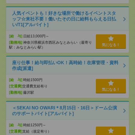
人気イベントも！好きな場所で働けるイベントスタ
ッフ☆来社不要！働いたその日に給料もらえる日払
い/T1[アルバイト]
[給 与]
日給13,000円～
[勤務地]
神奈川県横浜市西区みなとみらい（最寄り
気になる！
駅：みなとみらい駅）
座り仕事！給与即払いOK！高時給！在庫管理・資料
作成[派遣]
[給 与]
時給1500円
[交通費]
交通費支給有り
気になる！
[勤務地]
藤沢駅
＜SEKAI NO OWARI＊8月15日・16日＞ドーム公演
のサポートバイト[アルバイト]
[給 与]
時給1250円～
[交通費]
支給（規定有り）