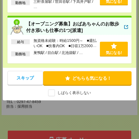
三軒茶屋駅 / 世田谷駅 / 下高井戸駅 /
気になる!
TEL：0476-24-8071
勤務地
…
担当：採用担当
柏支店
千葉県柏市柏1-2-38 さくら柏ビル8F
【オープニング募集】おばあちゃんのお散歩
TEL：04-7165-8074
付き添いも仕事の1つ[派遣]
担当：採用担当
無資格未経験：時給1500円～ ■週払
津田沼支店
給与
いOK ■扶養内OK ■日収1万2000円
千葉県船橋市前原西2-12-7 津田沼第一生命ビル5F
以上
TEL：047-470-5372
巣鴨駅 / 目白駅 / 北池袋駅 / …
気になる!
勤務地
担当：採用担当
橋本支店
神奈川県相模原市緑区橋本3-19-3 ビンテージ橋本1F
TEL：042-700-7870
スキップ
どちらも気になる！
担当：採用担当
守谷支店
しばらく表示しない
茨城県守谷市中央二丁目16番地1アワーズ守谷3F
TEL：0297-47-8459
担当：採用担当