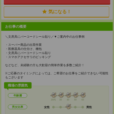
気になる！
お仕事の概要
＼文房具にバーコードシール貼り／▼ご案内中のお仕事例
・スーパー商品の出荷作業
・医療器具の仕分け、梱包
・文房具にバーコードシール貼り
・スマホアクセサリのピッキング
などなど、未経験の方も大歓迎の簡単作業を多数ご紹介！
※ご応募のタイミングによっては、ご希望のお仕事をご紹介できない可能性
もございます
職場の雰囲気
年齢層
20代
30
40
50
60
男女比率
女性
男性