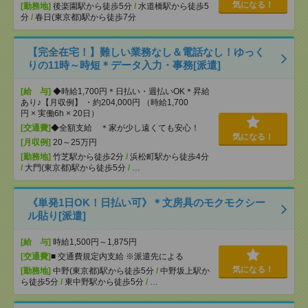
気になる！
[勤務地]
後楽園駅から徒歩5分
/
水道橋駅から徒歩5
分
/
春日(東京都)駅から徒歩7分
【完全在宅！】難しい業務なし＆電話なし！ゆっく
りの11時～時短＊データ入力・事務[派遣]
[給 与]
◆時給1,700円＊日払い・週払いOK＊昇給
あり♪【月収例】 ・約204,000円 （時給1,700
円 × 実働6h × 20日）
[交通費]
◆全額支給 ＊家が少し遠くても安心！
気になる！
[月収例]
20～25万円
[勤務地]
竹芝駅から徒歩2分
/
浜松町駅から徒歩4分
/
大門(東京都)駅から徒歩5分
/
…
《単発1日OK！日払い可》＊文房具のモクモクシー
ル貼り[派遣]
[給 与]
時給1,500円～1,875円
[交通費]
■ 交通費規定内支給 ※派遣先による
気になる！
[勤務地]
中野(東京都)駅から徒歩5分
/
中野坂上駅か
ら徒歩5分
/
東中野駅から徒歩5分
/
…