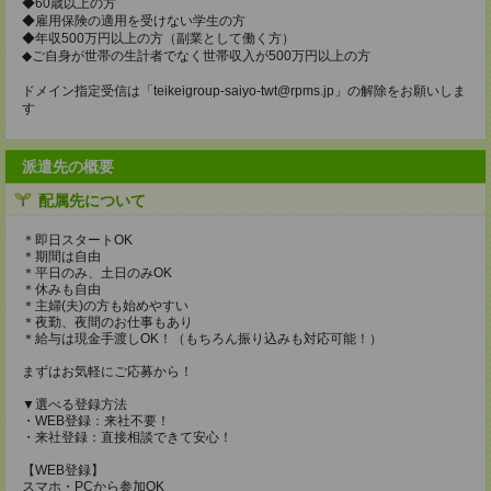
◆60歳以上の方
◆雇用保険の適用を受けない学生の方
◆年収500万円以上の方（副業として働く方）
◆ご自身が世帯の生計者でなく世帯収入が500万円以上の方
ドメイン指定受信は「teikeigroup-saiyo-twt@rpms.jp」の解除をお願いしま
す
派遣先の概要
配属先について
＊即日スタートOK
＊期間は自由
＊平日のみ、土日のみOK
＊休みも自由
＊主婦(夫)の方も始めやすい
＊夜勤、夜間のお仕事もあり
＊給与は現金手渡しOK！（もちろん振り込みも対応可能！）
まずはお気軽にご応募から！
▼選べる登録方法
・WEB登録：来社不要！
・来社登録：直接相談できて安心！
【WEB登録】
スマホ・PCから参加OK