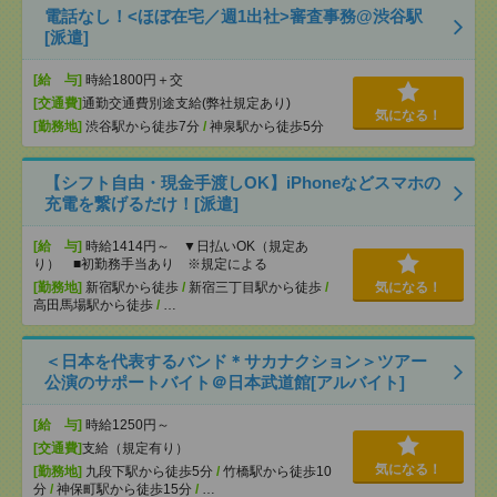
電話なし！<ほぼ在宅／週1出社>審査事務@渋谷駅
[派遣]
[給 与]
時給1800円＋交
[交通費]
通勤交通費別途支給(弊社規定あり)
気になる！
[勤務地]
渋谷駅から徒歩7分
/
神泉駅から徒歩5分
【シフト自由・現金手渡しOK】iPhoneなどスマホの
充電を繋げるだけ！[派遣]
[給 与]
時給1414円～ ▼日払いOK（規定あ
り） ■初勤務手当あり ※規定による
[勤務地]
新宿駅から徒歩
/
新宿三丁目駅から徒歩
/
気になる！
高田馬場駅から徒歩
/
…
＜日本を代表するバンド＊サカナクション＞ツアー
公演のサポートバイト＠日本武道館[アルバイト]
[給 与]
時給1250円～
[交通費]
支給（規定有り）
気になる！
[勤務地]
九段下駅から徒歩5分
/
竹橋駅から徒歩10
分
/
神保町駅から徒歩15分
/
…