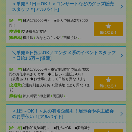
＜単発＊1日～OK！＞コンサートなどのグッズ販売
スタッフ＊[アルバイト]
[給 与]
日給1万5000円～ ■最大で日給2万8500
円！
[交通費]
交通費規定支給
気になる！
[勤務地]
横浜駅
/
みなとみらい駅
/
西横浜駅
/
…
＼単発＆日払いOK／エンタメ系のイベントスタッフ
＊日給1.5万～[派遣]
[給 与]
日給1万5000円～※実働5時間で日給7000
円のお仕事もあります ◆日払い・週払いOK！
（規定あり）◆お仕事によって日給も異なります
[交通費]
交通費別途支給あり(勤務地により異なりま
気になる！
す)
[勤務地]
錦糸町駅
/
押上駅
/
両国駅
/
…
＜1日～OK！＞あの有名企業も！展示会や株主総会
のお手伝い！[アルバイト]
[給 与]
■日給16,840円～ ■日払いOK ■実働3時