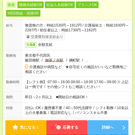
派遣
職種未経験OK
社会人未経験OK
ブランクOK
WEB登録・面接OK
無資格の方：時給1530円～1912円 / 介護福祉士：時給1830円～
給与
2287円 / 初任者以上：時給1730円～2162円
交通費別途支給あり
全額支給
交通費
東京都千代田区
勤務地
飯田橋駅
/
御茶ノ水駅
/
麹町駅
/
…
介護施設や病院など ★自宅近くの施設がいいなど勤務地ご
相談ください
【シフト例】 07:00～16:00 09:00～18:00 17:00～09:00 ※ 上記
勤務時間
は一例です！その他シフトもご相談ください！
即日～2ヶ月以上 ■開始日の相談OK！
期間
日払いOK
/
履歴書不要
/
40～50代活躍中
/
シフト勤務
/
10名以
特徴
上の大量募集
/
電話対応なし
/
パソコンスキル不要
気になる！
応募する
詳細へ