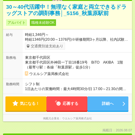
30～40代活躍中！無理なく家庭と両立できるドラ
ッグストアの調剤事務│_5156_秋葉原駅前
アルバイト
職種未経験OK
時給1,346円～
給与
時給1346円(20:00～1376円)※研修期間3ヶ月以降、社内試験に
よる更新判定あり 社内試験合格後、時給＋50～100円の昇給あ
交通費別途支給あり
り （大学生は＋20円） 試用期間あり：入社日から3ヶ月間／本
採用と待遇は変わりません。 【試用期間】試用期間あり 試用期
東京都千代田区
勤務地
間の長さ：3ヶ月 雇用形態、給与は本採用時と同じです。
東京都千代田区外神田一丁目18番19号 BiTO AKIBA 1階
（最寄り駅：各線「秋葉原駅」徒歩1分）
ウエルシア薬局株式会社
シフト制
勤務時間
1日あたりの実働時間：最大4時間30分/日 17:00～21:30の間で1
日4.5時間の勤務 ☆週3～4日の勤務 ※勤務曜日応相談 ☆未経
験・無資格可
気になる！
応募する
詳細へ
掲載元企業名
ウエルシア薬局株式会社
掲載日：2026.08.07