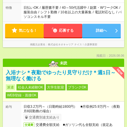
ください。
日払いOK
/
履歴書不要
/
40～50代活躍中
/
副業・WワークOK
/
特徴
服装自由
/
シフト勤務
/
10名以上の大量募集
/
電話対応なし
/
パ
ソコンスキル不要
気になる！
応募する
詳細へ
掲載元企業名
株式会社ネオキャリア ナイス！介護事業部
掲載日：2026.08.06
未読
NEW
入浴ナシ＊夜勤でゆったり見守りだけ＊週1日～
無理なく働ける
派遣
社会人未経験OK
大学生歓迎
ブランクOK
WEB登録・面接OK
日収3.2万円～（日勤時給1800円） ■月収例25.9万円～（夜勤
給与
月8回勤務の場合）
交通費別途支給あり
交通費全額支給 ■ガソリン代も全額支給（規定あ
交通費