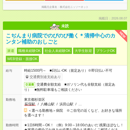
掲載元企業名
株式会社ニッソーネット
掲載日：2026.08.07
未読
NEW
こぢんまり病院でのびのび働く＊清掃中心のカ
ンタン補助のおしごと
派遣
職種未経験OK
社会人未経験OK
大学生歓迎
ブランクOK
WEB登録・面接OK
時給1500円～ ■日払いOK（規定あり）※即日払い不可
給与
交通費別途支給あり
交通費全額支給 ■ガソリン代も全額支給（規定あ
交通費
り） ■無料駐車場もご相談ください
東京都杉並区
勤務地
荻窪駅
/
八幡山駅
/
浜田山駅
/
…
＜選べる勤務地＞病院 ※ご自宅の近くなど、お好きな場所
を選べます！
★1日6時間～OK！ （例）9:00～18:00のあいだ 残業ほぼなし！
勤務時間
★家庭の都合でお休みが必要な場合も遠慮なくご相談ください。