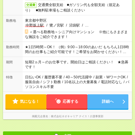
交通費全額支給 ■ガソリン代も全額支給（規定あ
交通費
り） ■無料駐車場もご相談ください
東京都中野区
勤務地
中野坂上駅
/
鷺ノ宮駅
/
沼袋駅
/
…
＜選べる勤務地＞シニア向けマンション ※他にもさまざま
な施設をご紹介できます！
★1日5時間～OK！ （例）9:00～18:00のあいだ もちろん1日8時
勤務時間
間のお仕事もご紹介可能です！ご希望をお聞かせください！★家
庭の都合でお休みが必要な場合も遠慮なくご相談ください。 ※
週最低15時間以上の勤務が必要です
短期2ヵ月～のお仕事です。開始日はご相談ください！ ★急募
期間
です！
日払いOK
/
履歴書不要
/
40～50代活躍中
/
副業・WワークOK
/
特徴
服装自由
/
シフト勤務
/
10名以上の大量募集
/
電話対応なし
/
パ
ソコンスキル不要
気になる！
応募する
詳細へ
掲載元企業名
株式会社ネオキャリア ナイス！介護事業部