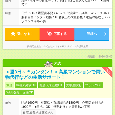
短期2ヵ月～のお仕事です。開始日はご相談ください！ ★急募
期間
です！
日払いOK
/
履歴書不要
/
40～50代活躍中
/
副業・WワークOK
/
特徴
服装自由
/
シフト勤務
/
10名以上の大量募集
/
電話対応なし
/
パ
ソコンスキル不要
気になる！
応募する
詳細へ
掲載元企業名
株式会社ネオキャリア ナイス！介護事業部
掲載日：2026.08.07
未読
NEW
＜週3日～＊カンタン！＞高級マンションで買い
物代行などの生活サポート！
派遣
職種未経験OK
社会人未経験OK
大学生歓迎
ブランクOK
WEB登録・面接OK
時給1600円 有資格・有経験時給1800円 介護福祉士時給
給与
1900円 ■日払いOK（規定あり）※即日払い不可
交通費別途支給あり