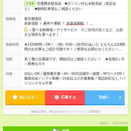
交通費全額支給 ■ガソリン代も全額支給（規定あ
交通費
り） ■無料駐車場もご相談ください
東京都港区
勤務地
表参道駅
/
麻布十番駅
/
赤坂見附駅
/
…
＜選べる勤務地＞デイサービス ※ご自宅の近くなど、お好
きな場所を選べます！
★1日5時間～OK！ （例）9:00～18:00のあいだ もちろん1日8時
勤務時間
間のお仕事もご紹介可能です！ご希望をお聞かせください！★家
庭の都合でお休みが必要な場合も遠慮なくご相談ください。 ※
週最低15時間以上の勤務が必要です
長く働ける職場です。開始日はご相談ください！ ★短期2ヶ月
期間
～勤務もＯＫ
日払いOK
/
履歴書不要
/
40～50代活躍中
/
副業・WワークOK
/
特徴
服装自由
/
シフト勤務
/
10名以上の大量募集
/
電話対応なし
/
パ
ソコンスキル不要
気になる！
応募する
詳細へ
掲載元企業名
株式会社ネオキャリア ナイス！介護事業部
掲載日：2026.08.06
未読