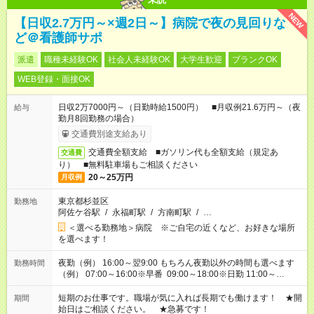
NEW
【日収2.7万円～×週2日～】病院で夜の見回りな
ど＠看護師サポ
派遣
職種未経験OK
社会人未経験OK
大学生歓迎
ブランクOK
WEB登録・面接OK
日収2万7000円～（日勤時給1500円） ■月収例21.6万円～（夜
給与
勤月8回勤務の場合）
交通費別途支給あり
交通費全額支給 ■ガソリン代も全額支給（規定あ
交通費
り） ■無料駐車場もご相談ください
20～25万円
月収例
東京都杉並区
勤務地
阿佐ケ谷駅
/
永福町駅
/
方南町駅
/
…
＜選べる勤務地＞病院 ※ご自宅の近くなど、お好きな場所
を選べます！
夜勤（例） 16:00～翌9:00 もちろん夜勤以外の時間も選べます
勤務時間
（例） 07:00～16:00※早番 09:00～18:00※日勤 11:00～
20:00※遅番 ※時間は、固定・選べる施設もあるので、ご希望が
あれば調整できます！ ※シフト制。勤務地により実働時間が異
短期のお仕事です。職場が気に入れば長期でも働けます！ ★開
期間
なります。★家庭の都合でお休みが必要な場合も遠慮なくご相談
始日はご相談ください。 ★急募です！