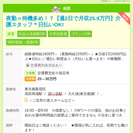
掲載日：2026.08.07
未読
NEW
夜勤＝待機多め！？【週2日で月収25.9万円】介
護スタッフ＊日払いOK!
派遣
社会人未経験OK
大学生歓迎
ブランクOK
WEB登録・面接OK
経験者時給1800円～（夜勤時給2250円～）★日収3万2400円以
給与
上★日払い／週払い制度あり（月払いも選べます）※稼働開始時
は手続き完了次第のお支払いとなります。
交通費別途支給あり
交通費支給※規定有
交通費
25～30万円
月収例
東京都新宿区
勤務地
高田馬場駅
/
四ツ谷駅
/
大久保(東京都)駅
/
…
＜ご近所の老人ホームなど＞
16:00～翌9:00 ※残業なし！ ※Wワークの場合、他のお仕事と
勤務時間
合わせ週40時間超の就業はご案内できません ※法令に基づき、
週20時間以上勤務は社会保険への加入対象となります ※労働者
派遣法（日雇い派遣の原則禁止）により、短時間・短期間の就
開始日はご相談ください！ ★職場が気に入れば、長期でも働け
期間
業はご案内が難しい場合があります
ます！