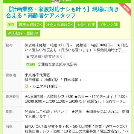
NEW
【計画業務・家族対応ナシも叶う】現場に向き
合える＊高齢者ケアスタッフ
派遣
職種未経験OK
社会人未経験OK
大学生歓迎
ブランクOK
WEB登録・面接OK
無資格未経験：時給1600円～ 経験者：時給1800円～ ★日払
給与
い／週払い制度あり（月払いも選べます）※稼働開始時は手続き
完了次第のお支払いとなります。
交通費別途支給あり
交通費全額支給※規定有
交通費
東京都千代田区
勤務地
飯田橋駅
/
神保町駅
/
日比谷駅
/
…
＜シニア向け施設＞
★1日6時間～の時短シフトOK ★スタート時間選べます！ 7:00～
勤務時間
16:00 9:00～17:00 11:00～19:00 など 残業なし！ ※Wワークの
場合、他のお仕事と合わせ週40時間超の就業はご案内できませ
ん ※法令に基づき、週20時間以上勤務は社会保険への加入対象
開始日はご相談ください！ ★急募 ★職場が気に入れば、長期
期間
となります ※労働者派遣法（日雇い派遣の原則禁止）により、
でも働けます！
短時間・短期間の就業はご案内が難しい場合があります
日払いOK
/
履歴書不要
/
40～50代活躍中
/
副業・WワークOK
/
特徴
服装自由
/
シフト勤務
/
10名以上の大量募集
/
電話対応なし
/
パ