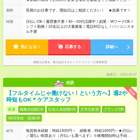
※シフトはご希望に合わせて調整可能です。 その他、 ＊週4日・
1日7時間 ＊日勤のみ ＊土日休み ＊午前だけ・午後だけ ＊平日
長期のお仕事です。開始日はご相談ください！ ★急募です！
期間
のみ・土日のみ ＊Wワークや扶養内 など、いろんなシフトのお
仕事をご紹介できます！ 登録の際に、あなたのご希望をお聞か
日払いOK
/
履歴書不要
/
40～50代活躍中
/
副業・WワークOK
/
特徴
せください。
シフト勤務
/
10名以上の大量募集
/
電話対応なし
/
パソコンスキ
ル不要
気になる！
応募する
詳細へ
掲載元企業名
株式会社ネオキャリア ナイス！介護事業部
掲載日：2026.08.07
未読
NEW
【フルタイムじゃ働けない！という方へ】週2や
時短もOK＊ケアスタッフ
派遣
職種未経験OK
社会人未経験OK
大学生歓迎
ブランクOK
WEB登録・面接OK
無資格未経験：時給1600円～ 経験者：時給1800円～★日払い
給与
／週払い制度あり（月払いも選べます）※稼働開始時は手続き完