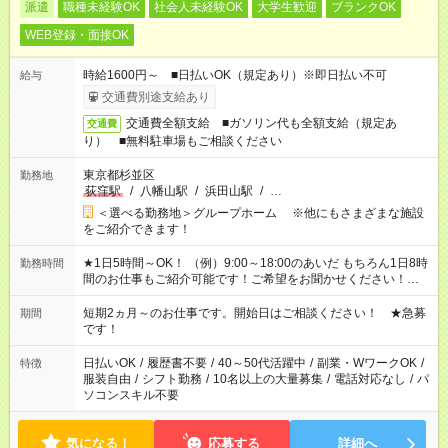
派遣
職種未経験OK
社会人未経験OK
大学生歓迎
ブランクOK
WEB登録・面接OK
時給1600円～ ■日払いOK（規定あり）※即日払い不可
給与
交通費別途支給あり
交通費全額支給 ■ガソリン代も全額支給（規定あ
交通費
り） ■無料駐車場もご相談ください
東京都杉並区
勤務地
荻窪駅
/
八幡山駅
/
浜田山駅
/
…
＜選べる勤務地＞グループホーム ※他にもさまざまな施設
をご紹介できます！
★1日5時間～OK！ （例）9:00～18:00のあいだ もちろん1日8時
勤務時間
間のお仕事もご紹介可能です！ご希望をお聞かせください！★家
庭の都合でお休みが必要な場合も遠慮なくご相談ください。 ※
週最低15時間以上の勤務が必要です
短期2ヵ月～のお仕事です。開始日はご相談ください！ ★急募
期間
です！
日払いOK
/
履歴書不要
/
40～50代活躍中
/
副業・WワークOK
/
特徴
服装自由
/
シフト勤務
/
10名以上の大量募集
/
電話対応なし
/
パ
ソコンスキル不要
気になる！
応募する
詳細へ