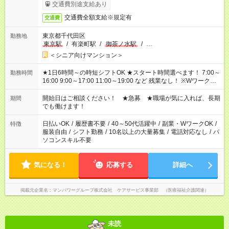
了次第のお支払いとなります。
交通費別途支給あり
交通費全額支給※規定有
交通費
東京都千代田区
勤務地
東京駅
/
有楽町駅
/
御茶ノ水駅
/
…
＜シニア向けマンション＞
★1日6時間～の時短シフトOK ★スタート時間選べます！ 7:00～
勤務時間
16:00 9:00～17:00 11:00～19:00 など 残業なし！ ※Wワークの
場合、他のお仕事と合わせ週40時間超の就業はご案内できませ
ん ※法令に基づき、週20時間以上勤務は社会保険への加入対象
開始日はご相談ください！ ★急募 ★職場が気に入れば、長期
期間
となります ※労働者派遣法（日雇い派遣の原則禁止）により、
でも働けます！
短時間・短期間の就業はご案内が難しい場合があります
日払いOK
/
履歴書不要
/
40～50代活躍中
/
副業・WワークOK
/
特徴
服装自由
/
シフト勤務
/
10名以上の大量募集
/
電話対応なし
/
パ
ソコンスキル不要
気になる！
応募する
詳細へ
掲載元企業名
マンパワーグループ株式会社 ケアサービス事業部 （医療福祉介護関連）
未読