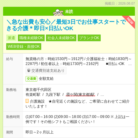
掲載日：2026.08.07
未読
NEW
＼急な出費も安心／最短3日でお仕事スタートで
きる介護＊即日×日払いOK
派遣
職種未経験OK
社会人未経験OK
ブランクOK
WEB登録・面接OK
無資格の方：時給1530円～1912円 / 介護福祉士：時給1830円～
給与
2287円 / 初任者以上：時給1730円～2162円 ■日払いOK ■
日収例：1万2240円（時給1530円×8h）
交通費別途支給あり
全額支給
交通費
東京都千代田区
勤務地
有楽町駅
/
九段下駅
/
霞ケ関(東京都)駅
/
…
介護施設 ★自宅近くの施設など、ご希望に合わせてご紹介
いたします！
(1)07:00～16:00 (2)09:00～18:00 (3)17:00～09:00 ※ 上記は一
勤務時間
例です！その他シフトもご相談ください！
即日～2ヶ月以上
期間