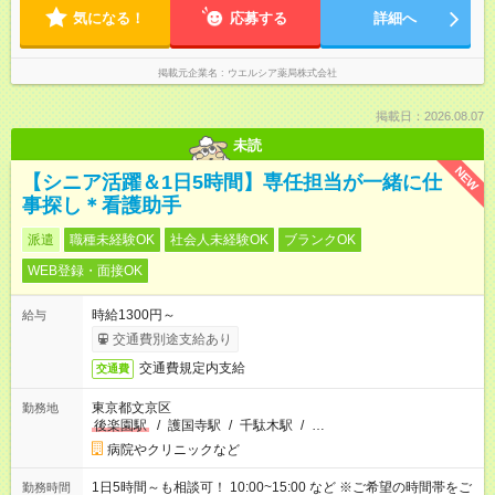
談 ☆未経験・無資格可
気になる！
応募する
詳細へ
掲載元企業名
ウエルシア薬局株式会社
掲載日：2026.08.07
未読
NEW
【シニア活躍＆1日5時間】専任担当が一緒に仕
事探し＊看護助手
派遣
職種未経験OK
社会人未経験OK
ブランクOK
WEB登録・面接OK
時給1300円～
給与
交通費別途支給あり
交通費規定内支給
交通費
東京都文京区
勤務地
後楽園駅
/
護国寺駅
/
千駄木駅
/
…
病院やクリニックなど
1日5時間～も相談可！ 10:00~15:00 など ※ご希望の時間帯をご
勤務時間