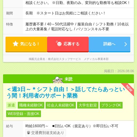
相談ください。 ※日勤、夜勤のみ、変則的な勤務等も相談OK！
長期 ※スタート日はお気軽にご相談ください！
期間
履歴書不要
/
40～50代活躍中
/
服装自由
/
シフト勤務
/
10名以
特徴
上の大量募集
/
電話対応なし
/
パソコンスキル不要
気になる！
応募する
詳細へ
掲載元企業名
株式会社スタッフサービス メディカル事業本部
掲載日：2026.08.06
未読
NEW
＜週3日～＊シフト自由！＞話してたらあっとい
う間！利用者のサポート業務
派遣
職種未経験OK
社会人未経験OK
大学生歓迎
ブランクOK
WEB登録・面接OK
時給1600円～ ■日払いOK（規定あり）※即日払い不可
給与
交通費別途支給あり