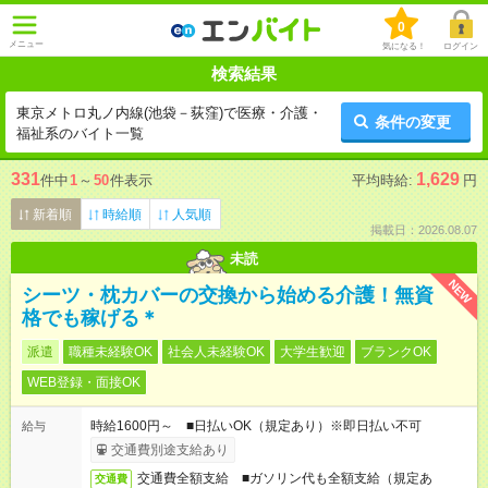
0
メニュー
気になる！
ログイン
検索結果
東京メトロ丸ノ内線(池袋－荻窪)で医療・介護・
条件の変更
福祉系のバイト一覧
331
1,629
件中
1
～
50
件表示
平均時給:
円
新着順
時給順
人気順
掲載日：2026.08.07
未読
NEW
シーツ・枕カバーの交換から始める介護！無資
格でも稼げる＊
派遣
職種未経験OK
社会人未経験OK
大学生歓迎
ブランクOK
WEB登録・面接OK
時給1600円～ ■日払いOK（規定あり）※即日払い不可
給与
交通費別途支給あり
交通費全額支給 ■ガソリン代も全額支給（規定あ
交通費