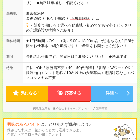
り） ■無料駐車場もご相談ください
東京都港区
勤務地
表参道駅
/
麻布十番駅
/
赤坂見附駅
/
…
＜近所で働ける！選べる勤務地＞初めてでも安心！ピッタリ
の介護施設や病院をご紹介！
★1日5時間～OK！ （例）9:00～18:00のあいだ もちろん1日8時
勤務時間
間のお仕事もご紹介可能です！ご希望をお聞かせください！★家
庭の都合でお休みが必要な場合も遠慮なくご相談ください。 ※
週最低15時間以上の勤務が必要です
長期のお仕事です。開始日はご相談ください！ ★急募です！
期間
日払いOK
/
履歴書不要
/
40～50代活躍中
/
副業・WワークOK
/
特徴
服装自由
/
シフト勤務
/
10名以上の大量募集
/
電話対応なし
/
パ
ソコンスキル不要
気になる！
応募する
詳細へ
掲載元企業名
株式会社ネオキャリア ナイス！介護事業部
興味のあるバイト
は、とりあえず保存しよう♪
保存した求人は、後からまとめて応募できるよ。
企業からアプローチが届くことも！