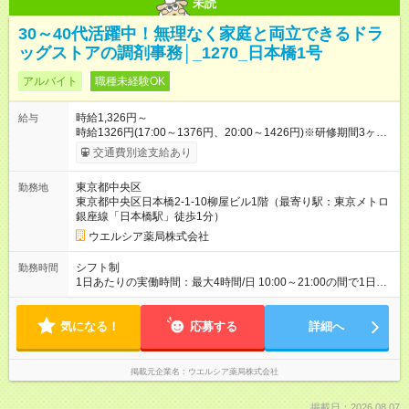
未読
30～40代活躍中！無理なく家庭と両立できるドラ
ッグストアの調剤事務│_1270_日本橋1号
アルバイト
職種未経験OK
時給1,326円～
給与
時給1326円(17:00～1376円、20:00～1426円)※研修期間3ヶ月
以降、社内試験による更新判定あり 社内試験合格後、時給＋50
交通費別途支給あり
～100円の昇給あり （大学生は＋20円） 試用期間あり：入社日
から3ヶ月間／本採用と待遇は変わりません。 【試用期間】試用
東京都中央区
勤務地
期間あり 試用期間の長さ：3ヶ月 雇用形態、給与は本採用時と
東京都中央区日本橋2-1-10柳屋ビル1階（最寄り駅：東京メトロ
同じです。
銀座線「日本橋駅」徒歩1分）
ウエルシア薬局株式会社
シフト制
勤務時間
1日あたりの実働時間：最大4時間/日 10:00～21:00の間で1日4
時間の勤務 ☆週2～5日の勤務 ※勤務曜日応相談 ☆未経験・無資
格可
気になる！
応募する
詳細へ
掲載元企業名
ウエルシア薬局株式会社
掲載日：2026.08.07