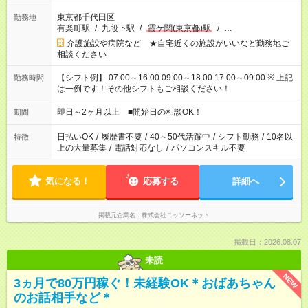
東京都千代田区
勤務地
有楽町駅
/
九段下駅
/
霞ケ関(東京都)駅
/
…
介護施設や病院など ★自宅近くの施設がいいなど勤務地ご
相談ください
【シフト例】 07:00～16:00 09:00～18:00 17:00～09:00 ※ 上記
勤務時間
は一例です！その他シフトもご相談ください！
即日～2ヶ月以上 ■開始日の相談OK！
期間
日払いOK
/
履歴書不要
/
40～50代活躍中
/
シフト勤務
/
10名以
特徴
上の大量募集
/
電話対応なし
/
パソコンスキル不要
気になる！
応募する
詳細へ
掲載元企業名
株式会社ニッソーネット
掲載日：2026.08.07
未読
NEW
3ヵ月で80万円稼ぐ！未経験OK＊おばあちゃん
のお話相手など＊