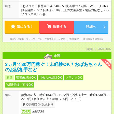
日払いOK
/
履歴書不要
/
40～50代活躍中
/
副業・WワークOK
/
特徴
服装自由
/
シフト勤務
/
10名以上の大量募集
/
電話対応なし
/
パ
ソコンスキル不要
気になる！
応募する
詳細へ
掲載元企業名
マンパワーグループ株式会社 ケアサービス事業部 （医療福祉介護関連）
掲載日：2026.08.07
未読
NEW
3ヵ月で80万円稼ぐ！未経験OK＊おばあちゃん
のお話相手など
派遣
職種未経験OK
社会人未経験OK
ブランクOK
WEB登録・面接OK
無資格の方：時給1530円～1912円 / 介護福祉士：時給1830円～
給与
2287円 / 初任者以上：時給1730円～2162円
交通費別途支給あり
全額支給
交通費