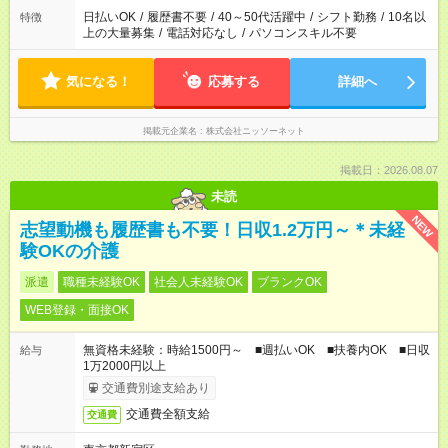
日払いOK
/
履歴書不要
/
40～50代活躍中
/
シフト勤務
/
10名以
特徴
上の大量募集
/
電話対応なし
/
パソコンスキル不要
気になる！
応募する
詳細へ
掲載元企業名
株式会社ニッソーネット
掲載日：2026.08.07
未読
NEW
志望動機も履歴書も不要！日収1.2万円～＊未経
験OKの介護
派遣
職種未経験OK
社会人未経験OK
ブランクOK
WEB登録・面接OK
無資格未経験：時給1500円～ ■週払いOK ■扶養内OK ■日収
給与
1万2000円以上
交通費別途支給あり
交通費全額支給
交通費