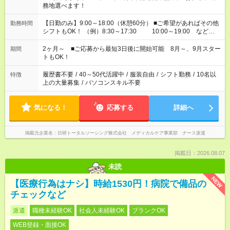
務地選べます！
【日勤のみ】9:00～18:00（休憩60分） ■ご希望があればその他
勤務時間
シフトもOK！ （例）8:30～17:30 10:00～19:00 など
「家族とお休みを合わせたい」 「できれば残業はしたくない」
など、あなたのご希望に沿ったお仕事をご紹介します！ ※Wワ
2ヶ月～ ■ご応募から最短3日後に開始可能 8月～、9月スター
期間
ーク希望の方へ 今ご覧のお仕事で希望する勤務時間と、もう1つ
トもOK！
のお仕事の勤務時間。 合計で週40時間を超える場合は応募でき
ません
履歴書不要
/
40～50代活躍中
/
服装自由
/
シフト勤務
/
10名以
特徴
上の大量募集
/
パソコンスキル不要
気になる！
応募する
詳細へ
掲載元企業名
日研トータルソーシング株式会社 メディカルケア事業部 ナース派遣
掲載日：2026.08.07
未読
NEW
【医療行為はナシ】時給1530円！病院で備品の
チェックなど
派遣
職種未経験OK
社会人未経験OK
ブランクOK
WEB登録・面接OK