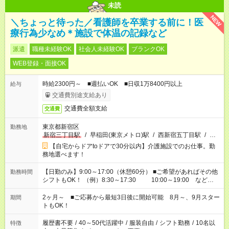
未読
NEW
＼ちょっと待った／看護師を卒業する前に！医
療行為少なめ＊施設で体温の記録など
派遣
職種未経験OK
社会人未経験OK
ブランクOK
WEB登録・面接OK
時給2300円～ ■週払いOK ■日収1万8400円以上
給与
交通費別途支給あり
交通費全額支給
交通費
東京都新宿区
勤務地
新宿三丁目駅
/
早稲田(東京メトロ)駅
/
西新宿五丁目駅
/
…
【自宅からドアtoドアで30分以内】介護施設でのお仕事。勤
務地選べます！
【日勤のみ】9:00～17:00（休憩60分） ■ご希望があればその他
勤務時間
シフトもOK！ （例）8:30～17:30 10:00～19:00 など
「家族とお休みを合わせたい」 「できれば残業はしたくない」
など、あなたのご希望に沿ったお仕事をご紹介します！ ※Wワ
2ヶ月～ ■ご応募から最短3日後に開始可能 8月～、9月スター
期間
ーク希望の方へ 今ご覧のお仕事で希望する勤務時間と、もう1つ
トもOK！
のお仕事の勤務時間。 合計で週40時間を超える場合は応募でき
ません
履歴書不要
/
40～50代活躍中
/
服装自由
/
シフト勤務
/
10名以
特徴