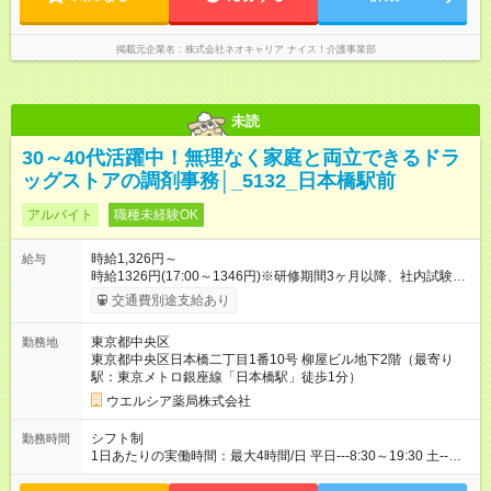
掲載元企業名
株式会社ネオキャリア ナイス！介護事業部
未読
30～40代活躍中！無理なく家庭と両立できるドラ
ッグストアの調剤事務│_5132_日本橋駅前
アルバイト
職種未経験OK
時給1,326円～
給与
時給1326円(17:00～1346円)※研修期間3ヶ月以降、社内試験に
よる更新判定あり 社内試験合格後、時給＋50～100円の昇給あ
交通費別途支給あり
り （大学生は＋20円） 試用期間あり：入社日から3ヶ月間／本
採用と待遇は変わりません。 【試用期間】試用期間あり 試用期
東京都中央区
勤務地
間の長さ：3ヶ月 雇用形態、給与は本採用時と同じです。
東京都中央区日本橋二丁目1番10号 柳屋ビル地下2階（最寄り
駅：東京メトロ銀座線「日本橋駅」徒歩1分）
ウエルシア薬局株式会社
シフト制
勤務時間
1日あたりの実働時間：最大4時間/日 平日---8:30～19:30 土--
-8:50～14:30 1日4時間の勤務 ☆週3～4日の勤務 ※勤務曜日応相