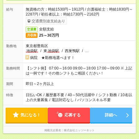
無資格の方：時給1530円～1912円 / 介護福祉士：時給1830円～
給与
2287円 / 初任者以上：時給1730円～2162円
交通費別途支給あり
全額支給
交通費
25～30万円
月収例
東京都豊島区
勤務地
池袋駅
/
東
池袋駅
/
西巣鴨駅
/
…
病院 ★勤務地選べます！
【シフト例】 07:00～16:00 09:00～18:00 17:00～09:00 ※ 上記
勤務時間
は一例です！その他シフトもご相談ください！
即日～2ヶ月以上
期間
日払いOK
/
履歴書不要
/
40～50代活躍中
/
シフト勤務
/
10名以
特徴
上の大量募集
/
電話対応なし
/
パソコンスキル不要
気になる！
応募する
詳細へ
掲載元企業名
株式会社ニッソーネット