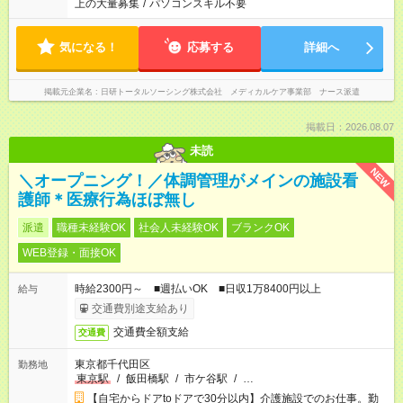
上の大量募集
/
パソコンスキル不要
気になる！
応募する
詳細へ
掲載元企業名
日研トータルソーシング株式会社 メディカルケア事業部 ナース派遣
掲載日：2026.08.07
未読
NEW
＼オープニング！／体調管理がメインの施設看
護師＊医療行為ほぼ無し
派遣
職種未経験OK
社会人未経験OK
ブランクOK
WEB登録・面接OK
時給2300円～ ■週払いOK ■日収1万8400円以上
給与
交通費別途支給あり
交通費全額支給
交通費
東京都千代田区
勤務地
東京駅
/
飯田橋駅
/
市ケ谷駅
/
…
【自宅からドアtoドアで30分以内】介護施設でのお仕事。勤