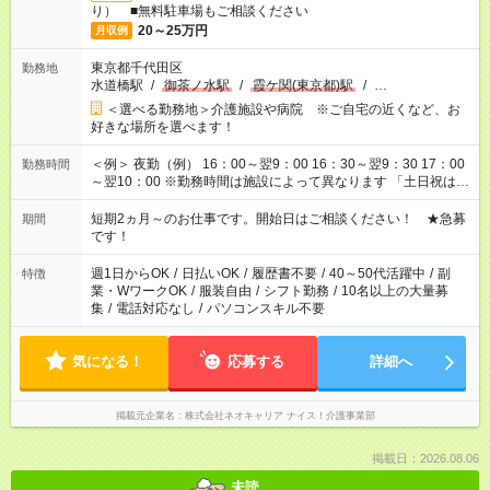
り） ■無料駐車場もご相談ください
20～25万円
月収例
東京都千代田区
勤務地
水道橋駅
/
御茶ノ水駅
/
霞ケ関(東京都)駅
/
…
＜選べる勤務地＞介護施設や病院 ※ご自宅の近くなど、お
好きな場所を選べます！
＜例＞ 夜勤（例） 16：00～翌9：00 16：30～翌9：30 17：00
勤務時間
～翌10：00 ※勤務時間は施設によって異なります 「土日祝は休
みたい」 「しっかり稼ぎたい」 「もう少し遅い時間から始めた
い」など ご希望にあったお仕事をご案内いたします。 ※未経験
短期2ヵ月～のお仕事です。開始日はご相談ください！ ★急募
期間
の方の場合は1～2ヶ月間は日中での仕事を経験いただき、 お
です！
仕事に慣れてからの夜勤になります。 ★家庭の都合でお休みが
必要な場合も遠慮なくご相談ください。
週1日からOK
/
日払いOK
/
履歴書不要
/
40～50代活躍中
/
副
特徴
業・WワークOK
/
服装自由
/
シフト勤務
/
10名以上の大量募
集
/
電話対応なし
/
パソコンスキル不要
気になる！
応募する
詳細へ
掲載元企業名
株式会社ネオキャリア ナイス！介護事業部
掲載日：2026.08.06
未読