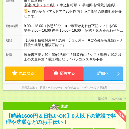
東京都新宿区
勤務地
新宿(東京メトロ)駅
/
牛込柳町駅
/
早稲田(都電荒川線)駅
/
…
≪自宅からドアtoドアで30分以内！≫ご希望の勤務地を紹介
します。
9:00～18:00（休憩60分） ■ご希望があれば下記シフトもOK！
勤務時間
早番 7:00～16:00 遅番 10:00～19:00 「家族と休みを合わせた
い」 「余裕を持って夕飯の準備がしたい」 「できれば残業はし
たくない」 など、ご希望を教えてくださいね。 ※Wワーク希望
【現在も積極採用中！急募！】2カ月～ ■ご応募から最短2～3
期間
の方へ 今ご覧のお仕事で希望する勤務時間と、もう1つのお仕事
日後の就業も相談可能です！
の勤務時間。 合計で週40時間を超える場合は応募できません。
履歴書不要
/
40～50代活躍中
/
服装自由
/
シフト勤務
/
10名以
特徴
上の大量募集
/
電話対応なし
/
パソコンスキル不要
気になる！
応募する
詳細へ
掲載元企業名
日研トータルソーシング株式会社 メディカルケア事業部
掲載日：2026.08.07
未読
NEW
【時給1600円＆日払いOK】9人以下の施設で料
理や洗濯などのお手伝い！