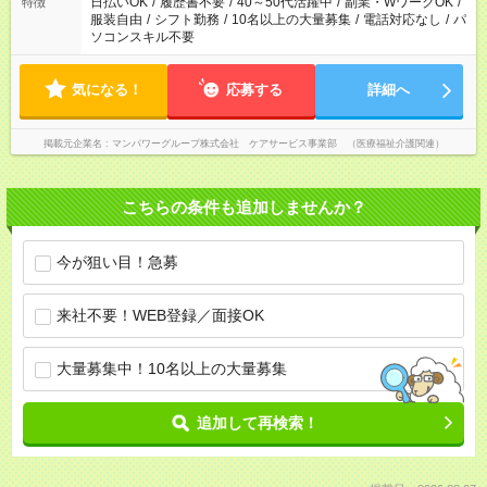
日払いOK
/
履歴書不要
/
40～50代活躍中
/
副業・WワークOK
/
特徴
服装自由
/
シフト勤務
/
10名以上の大量募集
/
電話対応なし
/
パ
ソコンスキル不要
気になる！
応募する
詳細へ
掲載元企業名
マンパワーグループ株式会社 ケアサービス事業部 （医療福祉介護関連）
こちらの条件も追加しませんか？
今が狙い目！急募
来社不要！WEB登録／面接OK
大量募集中！10名以上の大量募集
追加して再検索！