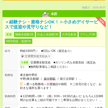
掲載日：2026.08.07
未読
NEW
＜経験ナシ・資格ナシOK！＞小さめデイサービ
スで送迎や見守りなど！
派遣
職種未経験OK
社会人未経験OK
大学生歓迎
ブランクOK
WEB登録・面接OK
時給1600円～ ■日払いOK（規定あり）
給与
交通費別途支給あり
交通費全額支給 ■ガソリン代も全額支給（規定あ
交通費
り） ■無料駐車場もご相談ください
東京都中野区
勤務地
中野(東京都)駅
/
新中野駅
/
新江古田駅
/
…
＜選べる勤務地＞介護施設や病院 ※ご自宅の近くなど、お
好きな場所を選べます！
★1日5時間～OK！ （例）9:00～18:00のあいだ もちろん1日8時
勤務時間
間のお仕事もご紹介可能です！ご希望をお聞かせください！ ★
家庭の都合でお休みが必要な場合も遠慮なくご相談ください。
※週最低15時間以上の勤務が必要です