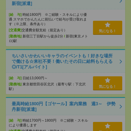
新宿[派遣]
[給 与]
時給1800円 ※ご経験・スキルにより優
遇 スマホでかんたんに前払いで給与が受け取れま
す（※上限、条件あり）
[交通費]
交通費全額支給（規定あり）
気になる！
[勤務地]
新宿三丁目駅から徒歩2分
/
新宿(東京メト
ロ)駅
ちいさいかわいいキャラのイベントも！好きな場所
で働ける☆来社不要！働いたその日に給料もらえる
◎/T1[アルバイト]
[給 与]
日給13,000円～
[勤務地]
東京都世田谷区北沢（最寄り駅：下北沢
気になる！
駅）
最高時給1800円【ゴヤール】案内業務 週3～ 伊勢
丹新宿[派遣]
[給 与]
時給1700円～1800円 ※ご経験・スキル
により優遇します