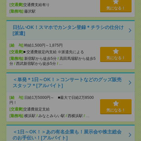
[交通費]
交通費支給有り
気になる！
[勤務地]
藤沢駅
日払いOK！スマホでカンタン登録＊チラシの仕分け
[派遣]
[給 与]
時給1,500円～1,875円
[交通費]
■ 交通費規定内支給 ※派遣先による
気になる！
[勤務地]
新宿駅から徒歩5分
/
高田馬場駅から徒歩5
分
/
西武新宿駅から徒歩5分
/
…
＜単発＊1日～OK！＞コンサートなどのグッズ販売
スタッフ＊[アルバイト]
[給 与]
日給1万5000円～ ■最大で日給2万8500
円！
[交通費]
交通費規定支給
気になる！
[勤務地]
横浜駅
/
みなとみらい駅
/
西横浜駅
/
…
＜1日～OK！＞あの有名企業も！展示会や株主総会
のお手伝い！[アルバイト]