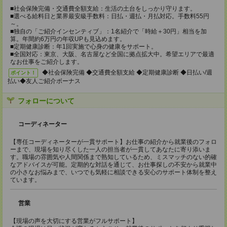
■社会保険完備・交通費全額支給：生活の土台をしっかり守ります。
■選べる給料日と業界最安級手数料：日払・週払・月払対応。手数料55円
～。
■独自の「ご紹介インセンティブ」：1名紹介で「時給＋30円」相当を加
算。年間約6万円の年収UPも見込めます。
■定期健康診断：年1回実施で心身の健康をサポート。
■全国対応：東京、大阪、名古屋など全国に拠点拡大中。希望エリアで最適
なお仕事をご紹介します。
◆社会保険完備 ◆交通費全額支給 ◆定期健康診断 ◆日払い/週
ポイント！
払い◆友人ご紹介ボーナス
フォローについて
コーディネーター
【専任コーディネーターが一貫サポート】お仕事の紹介から就業後のフォロ
ーまで、現場を知り尽くした一人の担当者が一貫してあなたに寄り添いま
す。職場の雰囲気や人間関係まで熟知しているため、ミスマッチのない的確
なアドバイスが可能。定期的な対話を通じて、お仕事探しの不安から就業中
の小さなお悩みまで、いつでも気軽に相談できる安心のサポート体制を整え
ています。
営業
【現場の声を大切にする営業がフルサポート】