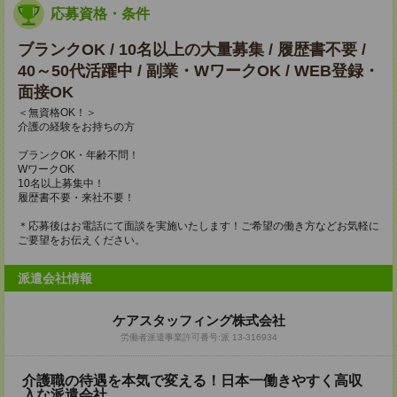
応募資格・条件
ブランクOK / 10名以上の大量募集 / 履歴書不要 /
40～50代活躍中 / 副業・WワークOK / WEB登録・
面接OK
＜無資格OK！＞
介護の経験をお持ちの方
ブランクOK・年齢不問！
WワークOK
10名以上募集中！
履歴書不要・来社不要！
＊応募後はお電話にて面談を実施いたします！ご希望の働き方などお気軽に
ご要望をお伝えください。
派遣会社情報
ケアスタッフィング株式会社
労働者派遣事業許可番号:派 13-316934
介護職の待遇を本気で変える！日本一働きやすく高収
入な派遣会社