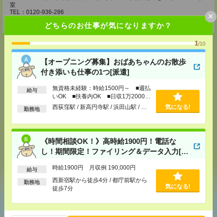
室
TEL：0120-936-286
×
担当：担当者
どちらのお仕事が気になりますか？
1
/10
【オープニング募集】おばあちゃんのお散歩
応募ページへ
付き添いも仕事の1つ[派遣]
無資格未経験：時給1500円～ ■週払
給与
いOK ■扶養内OK ■日収1万2000円
以上
気になる！
電話応募
西荻窪駅 / 新高円寺駅 / 浜田山駅 / …
気になる!
勤務地
メール
LINE
で送る
で送る
《時間相談OK！》高時給1900円！電話な
し！期間限定！ファイリング＆データ入力[派
遣]
時給1900円 月収例 190,000円
給与
シェア
ツイート
ブックマーク
西新宿駅から徒歩4分 / 都庁前駅から
勤務地
気になる!
徒歩7分
あなたの閲覧履歴からの