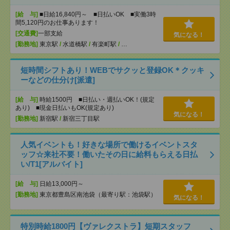
[給 与]
■日給16,840円～ ■日払いOK ■実働3時
間5,120円のお仕事あります！
[交通費]
一部支給
気になる！
[勤務地]
東京駅
/
水道橋駅
/
有楽町駅
/
…
短時間シフトあり！WEBでサクッと登録OK＊クッキ
ーなどの仕分け[派遣]
[給 与]
時給1500円 ■日払い・週払いOK！(規定
あり) ■現金日払いもOK(規定あり)
気になる！
[勤務地]
新宿駅
/
新宿三丁目駅
人気イベントも！好きな場所で働けるイベントスタ
ッフ☆来社不要！働いたその日に給料もらえる日払
い/T1[アルバイト]
[給 与]
日給13,000円～
[勤務地]
東京都豊島区南池袋（最寄り駅：池袋駅）
気になる！
特別時給1800円【ヴァレクストラ】短期スタッフ