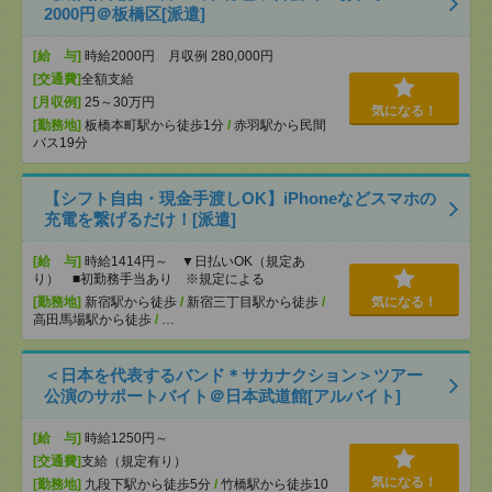
2000円＠板橋区[派遣]
[給 与]
時給2000円 月収例 280,000円
[交通費]
全額支給
[月収例]
25～30万円
気になる！
[勤務地]
板橋本町駅から徒歩1分
/
赤羽駅から民間
バス19分
【シフト自由・現金手渡しOK】iPhoneなどスマホの
充電を繋げるだけ！[派遣]
[給 与]
時給1414円～ ▼日払いOK（規定あ
り） ■初勤務手当あり ※規定による
[勤務地]
新宿駅から徒歩
/
新宿三丁目駅から徒歩
/
気になる！
高田馬場駅から徒歩
/
…
＜日本を代表するバンド＊サカナクション＞ツアー
公演のサポートバイト＠日本武道館[アルバイト]
[給 与]
時給1250円～
[交通費]
支給（規定有り）
気になる！
[勤務地]
九段下駅から徒歩5分
/
竹橋駅から徒歩10