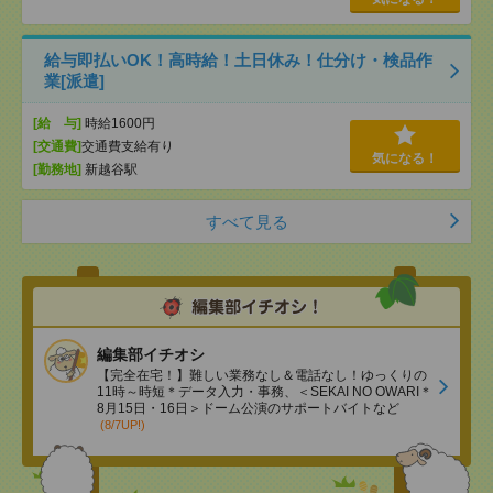
給与即払いOK！高時給！土日休み！仕分け・検品作
業[派遣]
[給 与]
時給1600円
[交通費]
交通費支給有り
気になる！
[勤務地]
新越谷駅
すべて見る
編集部イチオシ
【完全在宅！】難しい業務なし＆電話なし！ゆっくりの
11時～時短＊データ入力・事務、＜SEKAI NO OWARI＊
8月15日・16日＞ドーム公演のサポートバイトなど
(8/7UP!)