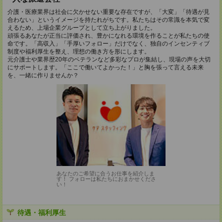
介護・医療業界は社会に欠かせない重要な存在ですが、「大変」「待遇が見
合わない」というイメージを持たれがちです。私たちはその常識を本気で変
えるため、上場企業グループとして立ち上がりました。
頑張るあなたが正当に評価され、豊かになれる環境を作ることが私たちの使
命です。「高収入」「手厚いフォロー」だけでなく、独自のインセンティブ
制度や福利厚生を整え、理想の働き方を形にします。
元介護士や業界歴20年のベテランなど多彩なプロが集結し、現場の声を大切
にサポートします。「ここで働いてよかった！」と胸を張って言える未来
を、一緒に作りませんか？
あなたのご希望に合うお仕事を紹介しま
す！ フォローは私たちにおまかせくださ
い！
待遇・福利厚生