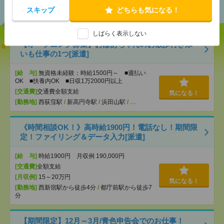
おすすめ
スキップ
どちらも気になる！
しばらく表示しない
【オープニング募集】おばあちゃんのお散歩付き添
いも仕事の1つ[派遣]
[給 与]
無資格未経験：時給1500円～ ■週払い
OK ■扶養内OK ■日収1万2000円以上
[交通費]
交通費全額支給
気になる！
[勤務地]
西荻窪駅
/
新高円寺駅
/
浜田山駅
/
…
《時間相談OK！》高時給1900円！電話なし！期間限
定！ファイリング＆データ入力[派遣]
[給 与]
時給1900円 月収例 190,000円
[交通費]
全額支給
[月収例]
15～20万円
気になる！
[勤務地]
西新宿駅から徒歩4分
/
都庁前駅から徒歩7
分
【期間限定】12月～3月/青色申告会でのお仕事！