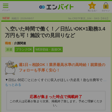
0
メニュー
気になる！
ログイン
NEW
掲載日 :2026
/
08
/
07
No.CRSTF東京_104・SKG【本社】
＼空いた時間で働く！／日払いOK×1勤務3.4
万円も可！施設での見回りなど
職種：
介護関連
派遣
ブランクOK
WEB登録・面接OK
週1日～相談OK！業界最高水準の高時給！就業後の
フォローも手厚く安心！
▼日払い対応〇とにかくすぐに収入がほしい方必見！急な出費等で
...
もっとみる
応募が集まった時点で掲載終了
この求人は応募が集まり次第、掲載終了致します。予めご理解くださ
い。