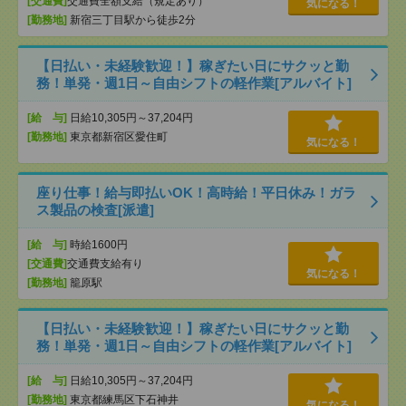
[交通費]
交通費全額支給（規定あり）
気になる！
[勤務地]
新宿三丁目駅から徒歩2分
【日払い・未経験歓迎！】稼ぎたい日にサクッと勤
務！単発・週1日～自由シフトの軽作業[アルバイト]
[給 与]
日給10,305円～37,204円
[勤務地]
東京都新宿区愛住町
気になる！
座り仕事！給与即払いOK！高時給！平日休み！ガラ
ス製品の検査[派遣]
[給 与]
時給1600円
[交通費]
交通費支給有り
気になる！
[勤務地]
籠原駅
【日払い・未経験歓迎！】稼ぎたい日にサクッと勤
務！単発・週1日～自由シフトの軽作業[アルバイト]
[給 与]
日給10,305円～37,204円
[勤務地]
東京都練馬区下石神井
気になる！