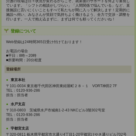
介護の現場は日々状況が変わるからこそ、就業後のサポートを何より重視し
ています。「シフトの相談がしづらい」「人間関係で悩んでいる」など、直
接施設に言いにくいこともすべて私たちが間に入って解決します！定期的に
施設へ伺い、みなさんが笑顔で気持ちよく働けるよう、全力で交渉・調整を
行います。一人で抱え込まずに、まずは何でも頼ってくださいね！
登録について
Web登録は24時間365日受け付けております！
お電話の場合
■平日：8時～20時
■所要時間：20分程度
登録場所
東京本社
〒101-0034 東京都千代田区神田東紺屋町２８－１ VORT神田2 7F
TEL：0120-936-286
担当：担当者
水戸支店
〒310-0803 茨城県水戸市城南1-2-43 NKCビル3階302号室
TEL：0120-936-286
担当：担当者
宇都宮支店
〒320-0811 栃木県宇都宮市大通り4丁目1-20宇都宮けやき通りビル702号