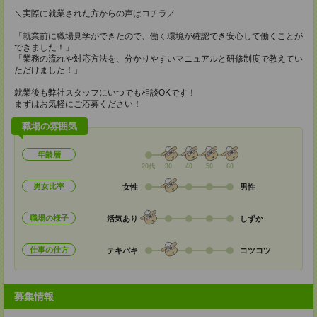
＼実際に就業された方からの声はコチラ／
「就業前に職場見学ができたので、働く環境が確認でき安心して働くことが
できました！」
「業務の流れや対応方法を、分かりやすいマニュアルと研修制度で教えてい
ただけました！」
就業後も弊社スタッフにいつでも相談OKです！
まずはお気軽にご応募ください！
職場の雰囲気
年齢層
20代
30
40
50
60
男女比率
女性
男性
職場の様子
活気あり
しずか
仕事の仕方
テキパキ
コツコツ
募集情報