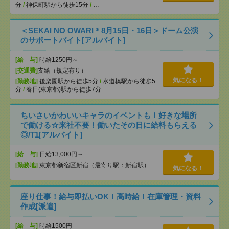
分
/
神保町駅から徒歩15分
/
…
＜SEKAI NO OWARI＊8月15日・16日＞ドーム公演
のサポートバイト[アルバイト]
[給 与]
時給1250円～
[交通費]
支給（規定有り）
気になる！
[勤務地]
後楽園駅から徒歩5分
/
水道橋駅から徒歩5
分
/
春日(東京都)駅から徒歩7分
ちいさいかわいいキャラのイベントも！好きな場所
で働ける☆来社不要！働いたその日に給料もらえる
◎/T1[アルバイト]
[給 与]
日給13,000円～
[勤務地]
東京都新宿区新宿（最寄り駅：新宿駅）
気になる！
座り仕事！給与即払いOK！高時給！在庫管理・資料
作成[派遣]
[給 与]
時給1500円