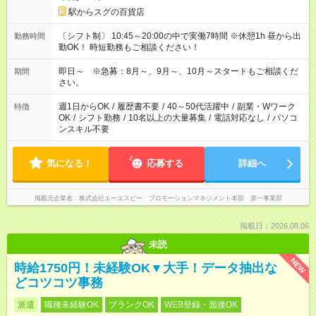
駅からスグの百貨店
〔シフト制〕 10:45～20:00の中で実働7時間 ※休憩1h 昼から出
勤務時間
勤OK！ 時短勤務もご相談ください！
即日～ ※急募：8月～、9月～、10月～スタートもご相談くだ
期間
さい。
週1日からOK
/
履歴書不要
/
40～50代活躍中
/
副業・Wワーク
特徴
OK
/
シフト勤務
/
10名以上の大量募集
/
電話対応なし
/
パソコ
ンスキル不要
気になる！
応募する
詳細へ
掲載元企業名
株式会社エーエスピー プロモーションマネジメント本部 第一事業部
掲載日：2026.08.06
未読
NEW
時給1750円！未経験OK▼大手！データ抽出な
どコツコツ事務
派遣
職種未経験OK
ブランクOK
WEB登録・面接OK