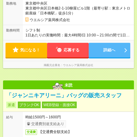
東京都中央区
勤務地
期間あり 試用期間の長さ：3ヶ月 雇用形態、給与は本採用時と
東京都中央区日本橋2-1-10柳屋ビル1階（最寄り駅：東京メトロ
同じです。
銀座線「日本橋駅」徒歩1分）
ウエルシア薬局株式会社
シフト制
勤務時間
1日あたりの実働時間：最大4時間/日 10:00～21:00の間で1日4
時間の勤務 ☆週2～5日の勤務 ※勤務曜日応相談 ☆未経験・無資
格可
気になる！
応募する
詳細へ
掲載元企業名
ウエルシア薬局株式会社
未読
「ジャンニキアリーニ」バッグの販売スタッフ
派遣
ブランクOK
WEB登録・面接OK
時給1500円～1600円
給与
交通費別途支給あり
【交通費全額支給】
交通費