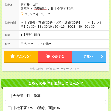
東京都中央区
勤務地
銀座駅
/
有楽町駅
/
日本橋(東京都)駅
ジャンニキアリーニ
＊【（実働）7時間30分（休憩）1時間30分】 ＊【シフト
勤務時間
例】9：30～18：30/10：30～19：30/11：30～20：30
■【長期】即日～
期間
日払いOK
/
シフト勤務
特徴
気になる！
応募する
詳細へ
掲載元企業名
株式会社シーエーセールススタッフ
こちらの条件も追加しませんか？
今が狙い目！急募
来社不要！WEB登録／面接OK