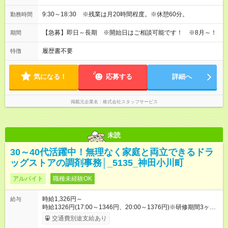
9:30～18:30 ※残業は月20時間程度。※休憩60分。
勤務時間
【急募】即日～長期 ※開始日はご相談可能です！ ※8月～！
期間
履歴書不要
特徴
気になる！
応募する
詳細へ
掲載元企業名
株式会社スタッフサービス
未読
30～40代活躍中！無理なく家庭と両立できるドラ
ッグストアの調剤事務│_5135_神田小川町
アルバイト
職種未経験OK
時給1,326円～
給与
時給1326円(17:00～1346円、20:00～1376円)※研修期間3ヶ月
以降、社内試験による更新判定あり 社内試験合格後、時給＋50
交通費別途支給あり
～100円の昇給あり （大学生は＋20円） 試用期間あり：入社日