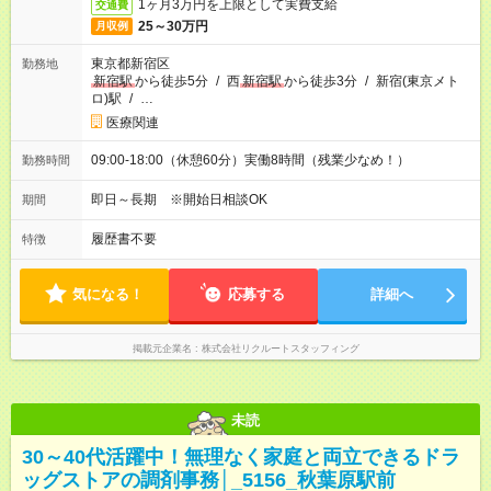
1ヶ月3万円を上限として実費支給
交通費
25～30万円
月収例
東京都新宿区
勤務地
新宿駅
から徒歩5分
/
西
新宿駅
から徒歩3分
/
新宿(東京メト
ロ)駅
/
…
医療関連
09:00-18:00（休憩60分）実働8時間（残業少なめ！）
勤務時間
即日～長期 ※開始日相談OK
期間
履歴書不要
特徴
気になる！
応募する
詳細へ
掲載元企業名
株式会社リクルートスタッフィング
未読
30～40代活躍中！無理なく家庭と両立できるドラ
ッグストアの調剤事務│_5156_秋葉原駅前