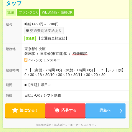
タッフ
派遣
ブランクOK
WEB登録・面接OK
時給1450円～1700円
給与
交通費別途支給あり
【交通費全額支給】
交通費
東京都中央区
勤務地
銀座駅
/
日本橋(東京都)駅
/
有楽町駅
ヘレンカミンスキー
＊【（実働）7時間30分（休憩）1時間30分】 ＊【シフト例】
勤務時間
9：30～18：30/10：30～19：30/11：30～20：30
■【長期】即日～
期間
日払いOK
/
シフト勤務
特徴
気になる！
応募する
詳細へ
掲載元企業名
株式会社シーエーセールススタッフ