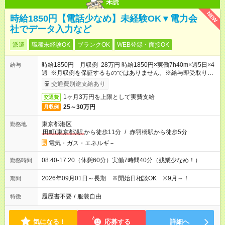
未読
NEW
時給1850円【電話少なめ】未経験OK▼電力会
社でデータ入力など
派遣
職種未経験OK
ブランクOK
WEB登録・面接OK
時給1850円 月収例 28万円 時給1850円×実働7h40m×週5日×4
給与
週 ※月収例を保証するものではありません。※給与即受取りサ
ービス利用可（利用条件有）
交通費別途支給あり
1ヶ月3万円を上限として実費支給
交通費
25～30万円
月収例
東京都港区
勤務地
田町(東京都)駅
から徒歩11分
/
赤羽橋駅から徒歩5分
電気・ガス・エネルギ－
08:40-17:20（休憩60分）実働7時間40分（残業少なめ！）
勤務時間
2026年09月01日～長期 ※開始日相談OK ※9月～！
期間
履歴書不要
/
服装自由
特徴
気になる！
応募する
詳細へ