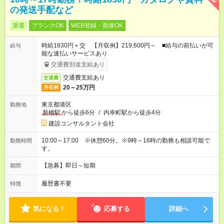
の発送手配など
派遣
ブランクOK
WEB登録・面接OK
時給1830円＋交 【月収例】219,600円～ ■給与の前払いが可
給与
能な速払いサービスあり
交通費別途支給あり
交通費支給あり
交通費
20～25万円
月収例
東京都港区
勤務地
新橋駅
から徒歩6分
/
内幸町駅から徒歩4分
建設コンサルタント会社
10:00～17:00 ※休憩60分。※9時～16時の勤務も相談可能で
勤務時間
す。
【急募】即日～短期
期間
履歴書不要
特徴
気になる！
応募する
詳細へ