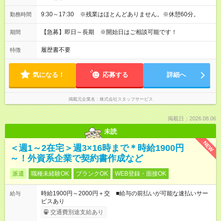
9:30～17:30 ※残業はほとんどありません。※休憩60分。
勤務時間
【急募】即日～長期 ※開始日はご相談可能です！
期間
履歴書不要
特徴
気になる！
応募する
詳細へ
掲載元企業名
株式会社スタッフサービス
掲載日：2026.08.06
未読
NEW
＜週1～2在宅＞週3×16時まで＊時給1900円
～！外資系企業で契約書作成など
派遣
職種未経験OK
ブランクOK
WEB登録・面接OK
時給1900円～2000円＋交 ■給与の前払いが可能な速払いサー
給与
ビスあり
交通費別途支給あり