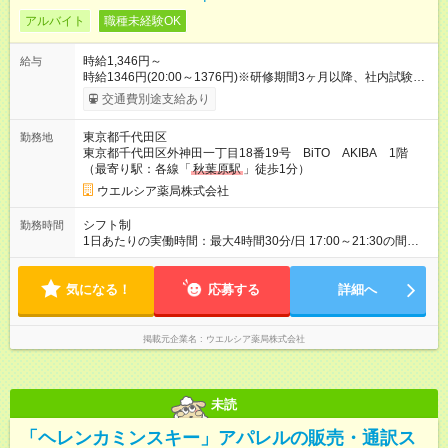
アルバイト
職種未経験OK
時給1,346円～
給与
時給1346円(20:00～1376円)※研修期間3ヶ月以降、社内試験に
よる更新判定あり 社内試験合格後、時給＋50～100円の昇給あ
交通費別途支給あり
り （大学生は＋20円） 試用期間あり：入社日から3ヶ月間／本
採用と待遇は変わりません。 【試用期間】試用期間あり 試用期
東京都千代田区
勤務地
間の長さ：3ヶ月 雇用形態、給与は本採用時と同じです。
東京都千代田区外神田一丁目18番19号 BiTO AKIBA 1階
（最寄り駅：各線「
秋葉原駅
」徒歩1分）
ウエルシア薬局株式会社
シフト制
勤務時間
1日あたりの実働時間：最大4時間30分/日 17:00～21:30の間で1
日4.5時間の勤務 ☆週3～4日の勤務 ※勤務曜日応相談 ☆未経
験・無資格可
気になる！
応募する
詳細へ
掲載元企業名
ウエルシア薬局株式会社
未読
「ヘレンカミンスキー」アパレルの販売・通訳ス