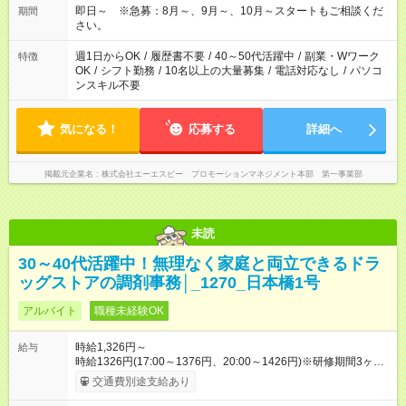
即日～ ※急募：8月～、9月～、10月～スタートもご相談くだ
期間
さい。
週1日からOK
/
履歴書不要
/
40～50代活躍中
/
副業・Wワーク
特徴
OK
/
シフト勤務
/
10名以上の大量募集
/
電話対応なし
/
パソコ
ンスキル不要
気になる！
応募する
詳細へ
掲載元企業名
株式会社エーエスピー プロモーションマネジメント本部 第一事業部
未読
30～40代活躍中！無理なく家庭と両立できるドラ
ッグストアの調剤事務│_1270_日本橋1号
アルバイト
職種未経験OK
時給1,326円～
給与
時給1326円(17:00～1376円、20:00～1426円)※研修期間3ヶ月
以降、社内試験による更新判定あり 社内試験合格後、時給＋50
交通費別途支給あり
～100円の昇給あり （大学生は＋20円） 試用期間あり：入社日
から3ヶ月間／本採用と待遇は変わりません。 【試用期間】試用