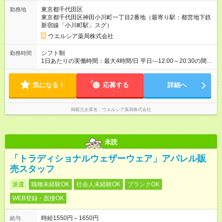
から3ヶ月間／本採用と待遇は変わりません。 【試用期間】試用
東京都千代田区
勤務地
期間あり 試用期間の長さ：3ヶ月 雇用形態、給与は本採用時と
東京都千代田区神田小川町一丁目2番地（最寄り駅：都営地下鉄
同じです。
新宿線「小川町駅」スグ）
ウエルシア薬局株式会社
シフト制
勤務時間
1日あたりの実働時間：最大4時間/日 平日---12:00～20:30の間で
1日4時間の勤務 ☆週2～5日の勤務 ※勤務曜日応相談 ☆未経験・
無資格可
気になる！
応募する
詳細へ
掲載元企業名
ウエルシア薬局株式会社
未読
「トラディショナルウェザーウェア」アパレル販
売スタッフ
派遣
職種未経験OK
社会人未経験OK
ブランクOK
WEB登録・面接OK
時給1550円～1650円
給与