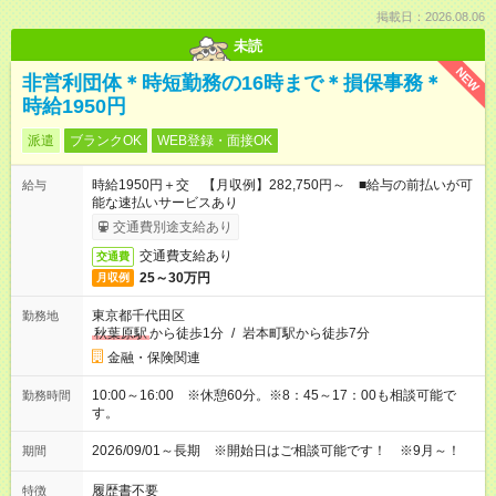
掲載日：2026.08.06
未読
NEW
非営利団体＊時短勤務の16時まで＊損保事務＊
時給1950円
派遣
ブランクOK
WEB登録・面接OK
時給1950円＋交 【月収例】282,750円～ ■給与の前払いが可
給与
能な速払いサービスあり
交通費別途支給あり
交通費支給あり
交通費
25～30万円
月収例
東京都千代田区
勤務地
秋葉原駅
から徒歩1分
/
岩本町駅から徒歩7分
金融・保険関連
10:00～16:00 ※休憩60分。※8：45～17：00も相談可能で
勤務時間
す。
2026/09/01～長期 ※開始日はご相談可能です！ ※9月～！
期間
履歴書不要
特徴