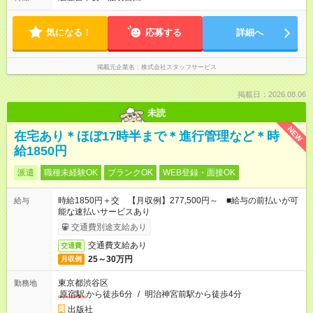
気になる！
応募する
詳細へ
掲載元企業名
株式会社スタッフサービス
掲載日：2026.08.06
未読
NEW
在宅あり＊ほぼ17時半まで＊進行管理など＊時
給1850円
派遣
職種未経験OK
ブランクOK
WEB登録・面接OK
時給1850円＋交 【月収例】277,500円～ ■給与の前払いが可
給与
能な速払いサービスあり
交通費別途支給あり
交通費支給あり
交通費
25～30万円
月収例
東京都渋谷区
勤務地
原宿駅
から徒歩6分
/
明治神宮前駅から徒歩4分
出版社