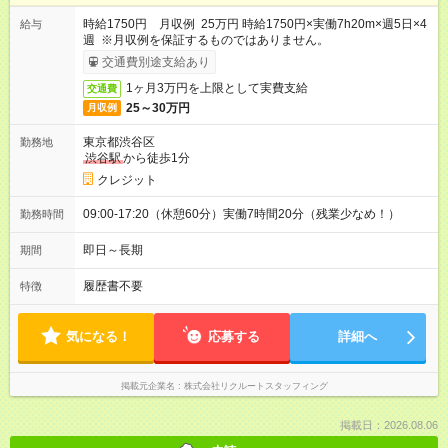
時給1750円 月収例 25万円 時給1750円×実働7h20m×週5日×4
給与
週 ※月収例を保証するものではありません。
交通費別途支給あり
1ヶ月3万円を上限として実費支給
交通費
25～30万円
月収例
東京都渋谷区
勤務地
渋谷駅
から徒歩1分
クレジット
09:00-17:20（休憩60分）実働7時間20分（残業少なめ！）
勤務時間
即日～長期
期間
履歴書不要
特徴
気になる！
応募する
詳細へ
掲載元企業名
株式会社リクルートスタッフィング
掲載日：2026.08.06