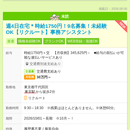
掲載日：2026.08.06
未読
NEW
週4日在宅＊時給1750円！9名募集！未経験
OK【リクルート】事務アシスタント
派遣
職種未経験OK
ブランクOK
WEB登録・面接OK
時給1750円＋交 【月収例】345,625円～ ■給与の前払いが可
給与
能な速払いサービスあり
交通費別途支給あり
交通費支給あり
交通費
30万円～
月収例
東京都千代田区
勤務地
東京駅
から徒歩2分
リクルート
9:30～18:30 ※残業はほとんどありません。※休憩60分。
勤務時間
2026/10/01～長期 ※10月～！
期間
履歴書不要
/
服装自由
特徴