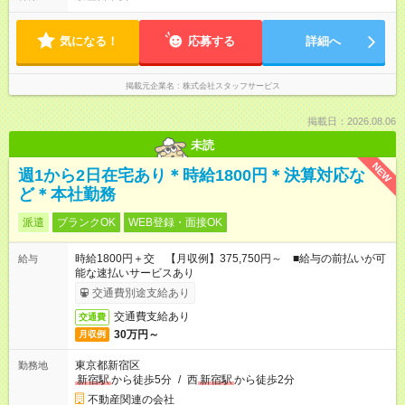
気になる！
応募する
詳細へ
掲載元企業名
株式会社スタッフサービス
掲載日：2026.08.06
未読
NEW
週1から2日在宅あり＊時給1800円＊決算対応な
ど＊本社勤務
派遣
ブランクOK
WEB登録・面接OK
時給1800円＋交 【月収例】375,750円～ ■給与の前払いが可
給与
能な速払いサービスあり
交通費別途支給あり
交通費支給あり
交通費
30万円～
月収例
東京都新宿区
勤務地
新宿駅
から徒歩5分
/
西
新宿駅
から徒歩2分
不動産関連の会社