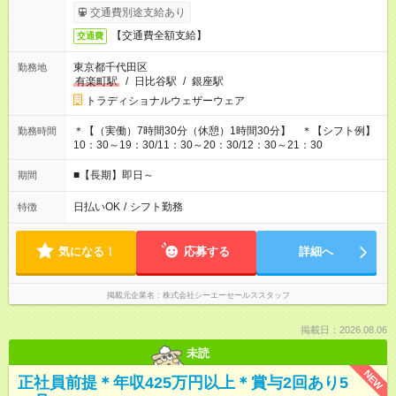
交通費別途支給あり
【交通費全額支給】
交通費
東京都千代田区
勤務地
有楽町駅
/
日比谷駅
/
銀座駅
トラディショナルウェザーウェア
＊【（実働）7時間30分（休憩）1時間30分】 ＊【シフト例】
勤務時間
10：30～19：30/11：30～20：30/12：30～21：30
■【長期】即日～
期間
日払いOK
/
シフト勤務
特徴
気になる！
応募する
詳細へ
掲載元企業名
株式会社シーエーセールススタッフ
掲載日：2026.08.06
未読
NEW
正社員前提＊年収425万円以上＊賞与2回あり5