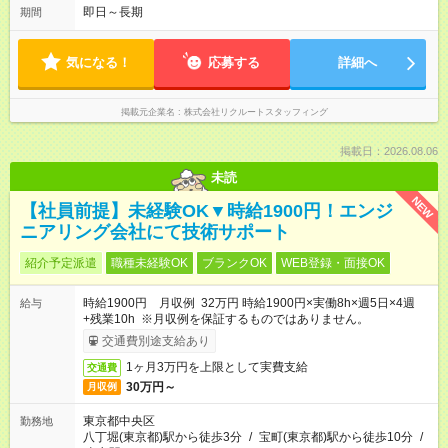
即日～長期
期間
気になる！
応募する
詳細へ
掲載元企業名
株式会社リクルートスタッフィング
掲載日：2026.08.06
未読
NEW
【社員前提】未経験OK▼時給1900円！エンジ
ニアリング会社にて技術サポート
紹介予定派遣
職種未経験OK
ブランクOK
WEB登録・面接OK
時給1900円 月収例 32万円 時給1900円×実働8h×週5日×4週
給与
+残業10h ※月収例を保証するものではありません。
交通費別途支給あり
1ヶ月3万円を上限として実費支給
交通費
30万円～
月収例
東京都中央区
勤務地
八丁堀(東京都)駅から徒歩3分
/
宝町(東京都)駅から徒歩10分
/