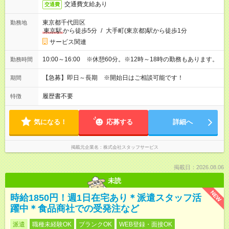
交通費支給あり
交通費
東京都千代田区
勤務地
東京駅
から徒歩5分
/
大手町(東京都)駅から徒歩1分
サービス関連
10:00～16:00 ※休憩60分。※12時～18時の勤務もあります。
勤務時間
【急募】即日～長期 ※開始日はご相談可能です！
期間
履歴書不要
特徴
気になる！
応募する
詳細へ
掲載元企業名
株式会社スタッフサービス
掲載日：2026.08.06
未読
NEW
時給1850円！週1日在宅あり＊派遣スタッフ活
躍中＊食品商社での受発注など
派遣
職種未経験OK
ブランクOK
WEB登録・面接OK