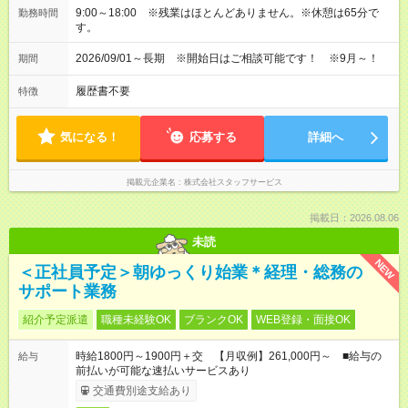
9:00～18:00 ※残業はほとんどありません。※休憩は65分で
勤務時間
す。
2026/09/01～長期 ※開始日はご相談可能です！ ※9月～！
期間
履歴書不要
特徴
気になる！
応募する
詳細へ
掲載元企業名
株式会社スタッフサービス
掲載日：2026.08.06
未読
NEW
＜正社員予定＞朝ゆっくり始業＊経理・総務の
サポート業務
紹介予定派遣
職種未経験OK
ブランクOK
WEB登録・面接OK
時給1800円～1900円＋交 【月収例】261,000円～ ■給与の
給与
前払いが可能な速払いサービスあり
交通費別途支給あり