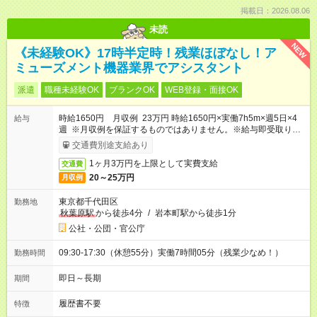
掲載日：2026.08.06
未読
NEW
《未経験OK》17時半定時！残業ほぼなし！ア
ミューズメント機器業界でアシスタント
派遣
職種未経験OK
ブランクOK
WEB登録・面接OK
時給1650円 月収例 23万円 時給1650円×実働7h5m×週5日×4
給与
週 ※月収例を保証するものではありません。※給与即受取りサ
ービス利用可（利用条件有）
交通費別途支給あり
1ヶ月3万円を上限として実費支給
交通費
20～25万円
月収例
東京都千代田区
勤務地
秋葉原駅
から徒歩4分
/
岩本町駅から徒歩1分
公社・公団・官公庁
09:30-17:30（休憩55分）実働7時間05分（残業少なめ！）
勤務時間
即日～長期
期間
履歴書不要
特徴