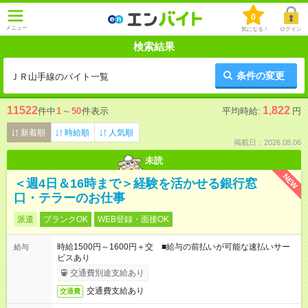
0
メニュー
気になる！
ログイン
検索結果
条件の変更
ＪＲ山手線のバイト一覧
11522
1,822
件中
1
～
50
件表示
平均時給:
円
新着順
時給順
人気順
掲載日：2026.08.06
未読
NEW
＜週4日＆16時まで＞経験を活かせる銀行窓
口・テラーのお仕事
派遣
ブランクOK
WEB登録・面接OK
時給1500円～1600円＋交 ■給与の前払いが可能な速払いサー
給与
ビスあり
交通費別途支給あり
交通費支給あり
交通費