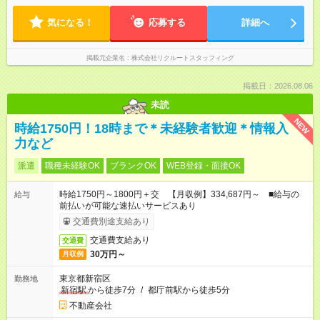
気になる！
応募する
詳細へ
掲載元企業名
株式会社リクルートスタッフィング
掲載日：2026.08.06
未読
NEW
時給1750円！18時まで＊未経験者歓迎＊情報入
力など
派遣
職種未経験OK
ブランクOK
WEB登録・面接OK
時給1750円～1800円＋交 【月収例】334,687円～ ■給与の
給与
前払いが可能な速払いサービスあり
交通費別途支給あり
交通費支給あり
交通費
30万円～
月収例
東京都新宿区
勤務地
新宿駅
から徒歩7分
/
都庁前駅から徒歩5分
不動産会社