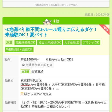
掲載元企業名
株式会社スタッフサービス
掲載日：2026.08.06
未読
NEW
≪急募×年齢不問≫ルール通りに伝えるダケ！
未経験OK！夏バイト
派遣
職種未経験OK
社会人未経験OK
大学生歓迎
ブランクOK
WEB登録・面接OK
時給1400円～ ※昼から出勤もOK！
給与
交通費別途支給あり
全額支給
交通費
東京都千代田区
勤務地
東京駅
から徒歩2分
/
大手町(東京都)駅から徒歩3分
/
日本橋
(東京都)駅から徒歩6分
/
…
駅からスグの百貨店
〔シフト制〕 10:45～20:00の中で実働7時間 ※休憩1h 昼から出
勤務時間
勤OK！ 時短勤務もご相談ください！