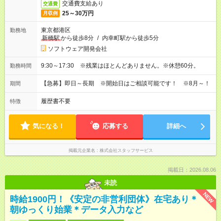
交通費支給あり
交通費
25～30万円
月収例
東京都港区
勤務地
新橋駅
から徒歩8分
/
内幸町駅から徒歩5分
ソフトウェア開発会社
9:30～17:30 ※残業はほとんどありません。※休憩60分。
勤務時間
【急募】即日～長期 ※開始日はご相談可能です！ ※8月～！
期間
履歴書不要
特徴
気になる！
応募する
詳細へ
掲載元企業名
株式会社スタッフサービス
掲載日：2026.08.06
未読
NEW
時給1900円！《安定の非営利団体》在宅あり＊
朝ゆっくり始業＊データ入力など