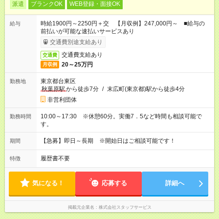
派遣
ブランクOK
WEB登録・面接OK
時給1900円～2250円＋交 【月収例】247,000円～ ■給与の
給与
前払いが可能な速払いサービスあり
交通費別途支給あり
交通費支給あり
交通費
20～25万円
月収例
東京都台東区
勤務地
秋葉原駅
から徒歩7分
/
末広町(東京都)駅から徒歩4分
非営利団体
10:00～17:30 ※休憩60分。実働7．5など時間も相談可能で
勤務時間
す。
【急募】即日～長期 ※開始日はご相談可能です！
期間
履歴書不要
特徴
気になる！
応募する
詳細へ
掲載元企業名
株式会社スタッフサービス