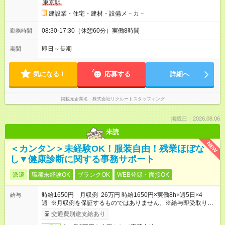
東京駅
建設業・住宅・建材・設備メ－カ－
08:30-17:30（休憩60分）実働8時間
勤務時間
即日～長期
期間
気になる！
応募する
詳細へ
掲載元企業名
株式会社リクルートスタッフィング
掲載日：2026.08.06
未読
NEW
＜カンタン＞未経験OK！服装自由！残業ほぼな
し▼健康診断に関する事務サポート
派遣
職種未経験OK
ブランクOK
WEB登録・面接OK
時給1650円 月収例 26万円 時給1650円×実働8h×週5日×4
給与
週 ※月収例を保証するものではありません。※給与即受取りサ
ービス利用可（利用条件有）
交通費別途支給あり