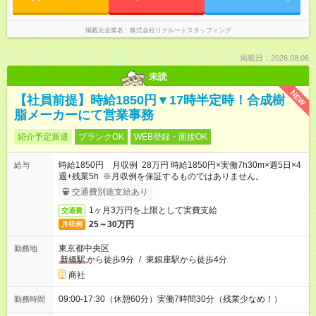
掲載元企業名
株式会社リクルートスタッフィング
掲載日：2026.08.06
未読
NEW
【社員前提】時給1850円▼17時半定時！合成樹
脂メーカーにて営業事務
紹介予定派遣
ブランクOK
WEB登録・面接OK
時給1850円 月収例 28万円 時給1850円×実働7h30m×週5日×4
給与
週+残業5h ※月収例を保証するものではありません。
交通費別途支給あり
1ヶ月3万円を上限として実費支給
交通費
25～30万円
月収例
東京都中央区
勤務地
新橋駅
から徒歩9分
/
東銀座駅から徒歩4分
商社
09:00-17:30（休憩60分）実働7時間30分（残業少なめ！）
勤務時間