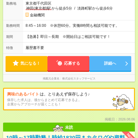
東京都千代田区
勤務地
神田(東京都)駅
から徒歩5分
/
淡路町駅から徒歩6分
金融機関
8:45～16:00 ※休憩60分。実働8時間も相談可能です。
勤務時間
【急募】即日～長期 ※開始日はご相談可能です！
期間
履歴書不要
特徴
気になる！
応募する
詳細へ
掲載元企業名
株式会社スタッフサービス
興味のあるバイト
は、とりあえず保存しよう♪
保存した求人は、後からまとめて応募できるよ。
企業からアプローチが届くことも！
掲載日：2026.08.06
未読
NEW
10時～17時勤務！時給1830円＊カタログや資料