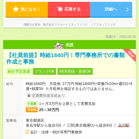
気になる！
応募する
詳細へ
掲載元企業名
株式会社リクルートスタッフィング ＩＴスタッフィング
掲載日：2026.08.09
未読
NEW
【社員前提】時給1840円！専門事務所での書類
作成と事務
紹介予定派遣
ブランクOK
WEB登録・面接OK
時給1840円 月収例 27万円 時給1840円×実働7h10m×週5日×4
給与
週+残業5h ※月収例を保証するものではありません。
交通費別途支給あり
1ヶ月3万円を上限として実費支給
交通費
25～30万円
月収例
東京都港区
勤務地
泉岳寺駅から徒歩3分
/
三田(東京都)駅から徒歩8分
/
品川駅
会計・法律・特許等専門事務所