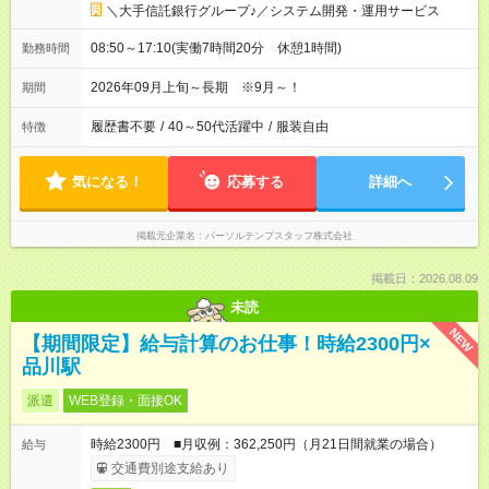
＼大手信託銀行グループ♪／システム開発・運用サービス
08:50～17:10(実働7時間20分 休憩1時間)
勤務時間
2026年09月上旬～長期 ※9月～！
期間
履歴書不要
/
40～50代活躍中
/
服装自由
特徴
気になる！
応募する
詳細へ
掲載元企業名
パーソルテンプスタッフ株式会社
掲載日：2026.08.09
未読
NEW
【期間限定】給与計算のお仕事！時給2300円×
品川駅
派遣
WEB登録・面接OK
時給2300円 ■月収例：362,250円（月21日間就業の場合）
給与
交通費別途支給あり