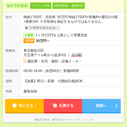
紹介予定派遣
ブランクOK
WEB登録・面接OK
時給1750円 月収例 30万円 時給1750円×実働8h×週5日×4週
給与
+残業10h ※月収例を保証するものではありません。
交通費別途支給あり
1ヶ月3万円を上限として実費支給
交通費
30万円～
月収例
東京都品川区
勤務地
天王洲アイル駅から徒歩5分
/
品川駅
建設業・住宅・建材・設備メ－カ－
09:00-18:00（休憩60分）実働8時間
勤務時間
【急募】即日～長期 ※開始日相談OK
期間
服装自由
特徴
気になる！
応募する
詳細へ
掲載元企業名
株式会社リクルートスタッフィング