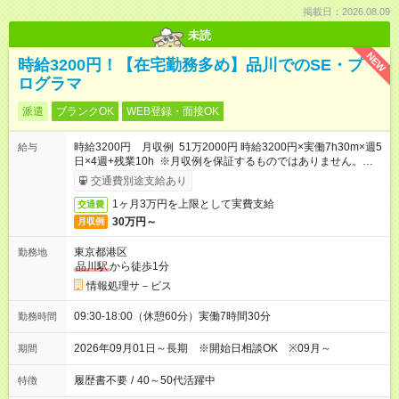
掲載日：2026.08.09
未読
NEW
時給3200円！【在宅勤務多め】品川でのSE・プ
ログラマ
派遣
ブランクOK
WEB登録・面接OK
時給3200円 月収例 51万2000円 時給3200円×実働7h30m×週5
給与
日×4週+残業10h ※月収例を保証するものではありません。※給
与即受取りサービス利用可（利用条件有）
交通費別途支給あり
1ヶ月3万円を上限として実費支給
交通費
30万円～
月収例
東京都港区
勤務地
品川駅
から徒歩1分
情報処理サ－ビス
09:30-18:00（休憩60分）実働7時間30分
勤務時間
2026年09月01日～長期 ※開始日相談OK ※09月～
期間
履歴書不要
/
40～50代活躍中
特徴