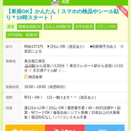
未読
NEW
【単発OK】かんたん！スマホの検品やシール貼
り＊10時スタート！
派遣
職種未経験OK
社会人未経験OK
大学生歓迎
ブランクOK
WEB登録・面接OK
時給1371円 ▼日払いOK（規定あり） ■初勤務手当あり ※
給与
規定による
東京都江東区
勤務地
品川駅
から送迎バス20分
/
東京テレポート駅から送迎バス10
分
/
天王洲アイル駅
/
…
物流倉庫
10:00～19:00（休憩60分）
勤務時間
即日～OK！ 1日～働けます＾＾（規定あり）
期間
週1日からOK
/
日払いOK
/
履歴書不要
/
40～50代活躍中
/
副
特徴
業・WワークOK
/
服装自由
/
シフト勤務
/
10名以上の大量募
集
/
電話対応なし
/
パソコンスキル不要