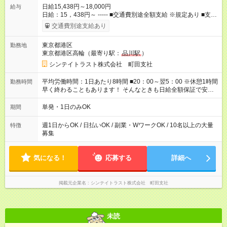
日給15,438円～18,000円
給与
日給：15，438円～ ----- ■交通費別途全額支給 ※規定あり ■支払
方法：日払い └日給のうち7，000円を現金先払い ※稼働分 ※週
交通費別途支給あり
払い・月払いOK ⇒希望をお聞かせください♪ ■運転手当あり ■残
業手当あり ■その他各種手当あり ■日給保証あり └早く終わって
東京都港区
勤務地
も”全額”支給！ ・－・－・ ≪ 法定研修 ≫ 研修時の給与： 日給
東京都港区高輪（最寄り駅：
品川駅
）
10，000円×3日間（24時間） ＝研修費として合計30，000円支
給 ＋交通費全額支給 ※規定あり 【試用期間】試用期間なし
シンテイトラスト株式会社 町田支社
平均労働時間：1日あたり8時間 ■20：00～翌5：00 ※休憩1時間
勤務時間
早く終わることもあります！ そんなときも日給全額保証で安心♪
平均労働時間：1日あたり8時間 ■20：00～翌5：00 ※休憩1時間
早く終わることもあります！ そんなときも日給全額保証で安心♪
単発・1日のみOK
期間
週1日からOK / 日払いOK / 副業・WワークOK / 10名以上の大量
特徴
募集
気になる！
応募する
詳細へ
掲載元企業名
シンテイトラスト株式会社 町田支社
未読