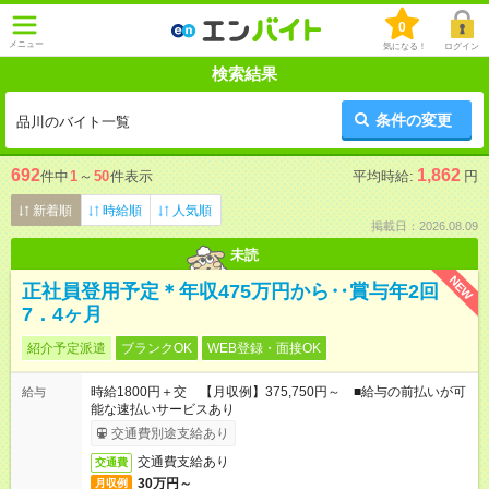
0
メニュー
気になる！
ログイン
検索結果
条件の変更
品川のバイト一覧
692
1,862
件中
1
～
50
件表示
平均時給:
円
新着順
時給順
人気順
掲載日：2026.08.09
未読
NEW
正社員登用予定＊年収475万円から‥賞与年2回
7．4ヶ月
紹介予定派遣
ブランクOK
WEB登録・面接OK
時給1800円＋交 【月収例】375,750円～ ■給与の前払いが可
給与
能な速払いサービスあり
交通費別途支給あり
交通費支給あり
交通費
30万円～
月収例