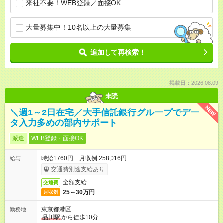
来社不要！WEB登録／面接OK
大量募集中！10名以上の大量募集
追加して再検索！
掲載日：2026.08.09
未読
NEW
＼週1～2日在宅／大手信託銀行グループでデー
タ入力多めの部内サポート
派遣
WEB登録・面接OK
時給1760円 月収例 258,016円
給与
交通費別途支給あり
全額支給
交通費
25～30万円
月収例
東京都港区
勤務地
品川駅
から徒歩10分