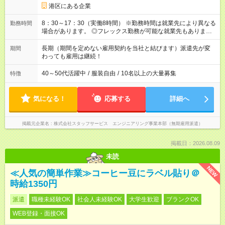
港区にある企業
8：30～17：30（実働8時間） ※勤務時間は就業先により異なる
勤務時間
場合があります。 ◎フレックス勤務が可能な就業先もありま
す。 ◎今よりもさらに働きやすい環境をつくるべく、 働き方
改革に全社をあげて取り組んでいます。
長期（期間を定めない雇用契約を当社と結びます）派遣先が変
期間
わっても雇用は継続！
40～50代活躍中
/
服装自由
/
10名以上の大量募集
特徴
気になる！
応募する
詳細へ
掲載元企業名
株式会社スタッフサービス エンジニアリング事業本部（無期雇用派遣）
掲載日：2026.08.09
未読
NEW
≪人気の簡単作業≫コーヒー豆にラベル貼り＠
時給1350円
派遣
職種未経験OK
社会人未経験OK
大学生歓迎
ブランクOK
WEB登録・面接OK