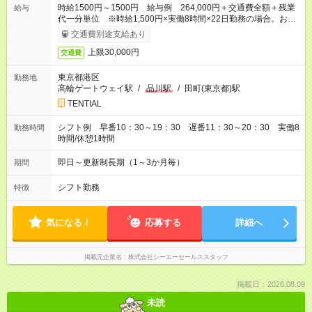
時給1500円～1500円 給与例 264,000円＋交通費全額＋残業
給与
代一分単位 ※時給1,500円×実働8時間×22日勤務の場合。お時
給は一例です。ご経験により異なります。
交通費別途支給あり
上限30,000円
交通費
東京都港区
勤務地
高輪ゲートウェイ駅
/
品川駅
/
田町(東京都)駅
TENTIAL
シフト例 早番10：30～19：30 遅番11：30～20：30 実働8
勤務時間
時間/休憩1時間
即日～更新制長期（1～3か月毎）
期間
シフト勤務
特徴
気になる！
応募する
詳細へ
掲載元企業名
株式会社シーエーセールススタッフ
掲載日：2026.08.09
未読