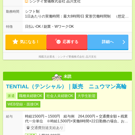
シンテイ警備株式会社 品川支社
シフト制
勤務時間
1日あたりの実働時間：最大8時間/日 変形労働時間制 （想定労
働時間 172時間/月） 【シフト例】 ➀07:00～16:00 （実働8
時間・休憩1時間） ➁09:00～18:00 （実働8時間・休憩1時
日払いOK / 副業・WワークOK
特徴
間） ➂13:00～22:00 （実働8時間・休憩1時間）
気になる！
応募する
詳細へ
掲載元企業名
シンテイ警備株式会社 品川支社
未読
TENTIAL（テンシャル）｜販売 ニュウマン高輪
派遣
職種未経験OK
社会人未経験OK
大学生歓迎
WEB登録・面接OK
時給1500円～1500円 給与例 264,000円＋交通費全額＋残業
給与
代一分単位 ※時給1,500円×実働8時間×22日勤務の場合。お時
給は一例です。ご経験により異なります。
交通費別途支給あり