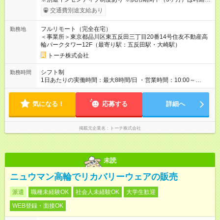
1,400円 【試用期間】試用期間あり 試用期間の長さ：3ヶ月
交通費別途支給あり
※ 雇用形態と給与に、本採用時と異なる部分があります。 雇用
形態：本採用時と同じです。 給与：時給 1,400円 ～ 1,400円 ■
フルリモート（完全在宅）
勤務地
初回3ヶ月契約、以降は6ヶ月毎に更新 ・試用期間：3ヶ月 ・契
＜事業所＞東京都品川区東五反田三丁目20番14号住友不動産高
約更新：あり（契約満了時の業務量、勤務態度、勤務成績によ
輪パークタワー12F（最寄り駅：五反田駅・大崎駅）
り判断）、更新上限なし
トーチ株式会社
シフト制
勤務時間
1日あたりの実働時間：最大8時間/日 ・営業時間：10:00～
19:00（平日のみ） ※9:00～の勤務も応相談 ・勤務日数：週3
日～ ・勤務時間：1日5時間以上、週20時間以上
気になる！
応募する
詳細へ
掲載元企業名
トーチ株式会社
未読
ニュウマン高輪でリカバリーウェアの販売
派遣
職種未経験OK
社会人未経験OK
大学生歓迎
WEB登録・面接OK