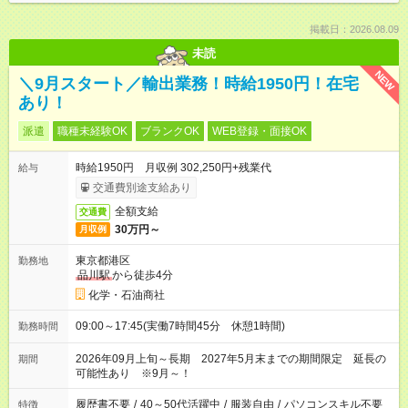
掲載日：2026.08.09
未読
NEW
＼9月スタート／輸出業務！時給1950円！在宅
あり！
派遣
職種未経験OK
ブランクOK
WEB登録・面接OK
時給1950円 月収例 302,250円+残業代
給与
交通費別途支給あり
全額支給
交通費
30万円～
月収例
東京都港区
勤務地
品川駅
から徒歩4分
化学・石油商社
09:00～17:45(実働7時間45分 休憩1時間)
勤務時間
2026年09月上旬～長期 2027年5月末までの期間限定 延長の
期間
可能性あり ※9月～！
履歴書不要
/
40～50代活躍中
/
服装自由
/
パソコンスキル不要
特徴