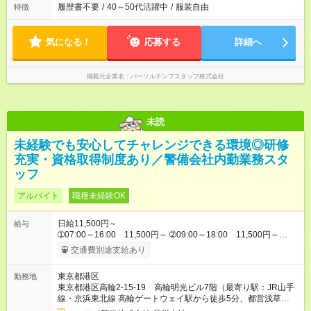
履歴書不要
/
40～50代活躍中
/
服装自由
特徴
気になる！
応募する
詳細へ
掲載元企業名
パーソルテンプスタッフ株式会社
未読
未経験でも安心してチャレンジできる環境◎研修
充実・資格取得制度あり／警備会社内勤業務スタ
ッフ
アルバイト
職種未経験OK
日給11,500円～
給与
➀07:00～16:00 11,500円～ ➁09:00～18:00 11,500円～
➂13:00～22:00 11,500円～ ※他時間帯のお仕事もございま
交通費別途支給あり
す。 入社当初は上記からスタートとなります。 その後、警備検
定資格取得、社内試験等により昇格（正社員採用含）・昇給が
東京都港区
勤務地
ございます。 【試用期間】試用期間なし
東京都港区高輪2-15-19 高輪明光ビル7階（最寄り駅：JR山手
線・京浜東北線 高輪ゲートウェイ駅から徒歩5分、都営浅草
線 泉岳寺駅から徒歩3分）