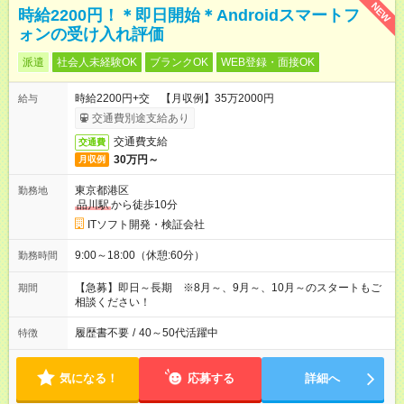
NEW
時給2200円！＊即日開始＊Androidスマートフ
ォンの受け入れ評価
派遣
社会人未経験OK
ブランクOK
WEB登録・面接OK
時給2200円+交 【月収例】35万2000円
給与
交通費別途支給あり
交通費支給
交通費
30万円～
月収例
東京都港区
勤務地
品川駅
から徒歩10分
ITソフト開発・検証会社
9:00～18:00（休憩:60分）
勤務時間
【急募】即日～長期 ※8月～、9月～、10月～のスタートもご
期間
相談ください！
履歴書不要
/
40～50代活躍中
特徴
気になる！
応募する
詳細へ