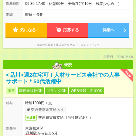
09:30-17:40（休憩60分）実働7時間10分（残業少なめ！）
勤務時間
即日～長期
期間
気になる！
応募する
詳細へ
掲載元企業名
株式会社リクルートスタッフィング
掲載日：2026.08.09
未読
NEW
<品川>週2在宅可！人材サービス会社での人事
サポート＊50代活躍中
派遣
職種未経験OK
ブランクOK
WEB登録・面接OK
時給1900円＋交
給与
交通費別途支給あり
交通費実費支給（当社規定あり）
交通費
東京都港区
勤務地
品川駅
から徒歩5分