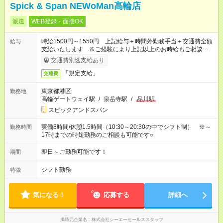
Spick & Span NEWoMan高輪店
派遣
WEB登録・面接OK
時給1500円～1550円 上記給与＋時間外勤務手当＋交通費全額
給与
支給いたします ※ご経験により上記以上のお時給もご相談させ
ていただきます ※時間外手当はお時給の1.25倍です！
交通費別途支給あり
「規定支給」
交通費
東京都港区
勤務地
高輪ゲートウェイ駅
/
泉岳寺駅
/
品川駅
スピックアンドスパン
実働8時間/休憩1.5時間（10:30～20:30の中でシフト制） ※～
勤務時間
17時までの時短勤務のご相談も可能です○
即日～ご勤務可能です！
期間
シフト勤務
特徴
気になる！
応募する
詳細へ
掲載元企業名
株式会社シーエーセールススタッフ