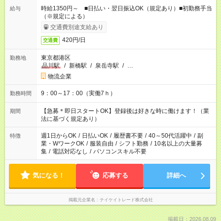
時給1350円～ ■日払い・翌日振込OK（規定あり）■初勤務手当
給与
（※規定による）
交通費別途支給あり
420円/日
交通費
東京都港区
勤務地
品川駅
/
新橋駅
/
泉岳寺駅
/
…
物流企業
9：00～17：00（実働7ｈ）
勤務時間
【急募＊即日スタートOK】登録後は好きな時に働けます！（業
期間
法に基づく規定あり）
週1日からOK
/
日払いOK
/
履歴書不要
/
40～50代活躍中
/
副
特徴
業・WワークOK
/
服装自由
/
シフト勤務
/
10名以上の大量募
集
/
電話対応なし
/
パソコンスキル不要
気になる！
応募する
詳細へ
掲載元企業名
テイケイトレード株式会社
掲載日：2026.08.09