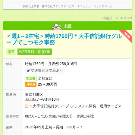
掲載元企業名
株式会社スタッフサービス ＩＴソリューションブロック
掲載日：2026.08.09
未読
NEW
＜週1～2在宅＞時給1760円＊大手信託銀行グル
ープでこつモク事務
派遣
WEB登録・面接OK
時給1760円 月収例 258,016円
給与
交通費別途支給あり
全額支給
交通費
25～30万円
月収例
東京都港区
勤務地
品川駅
から徒歩10分
＼大手信託銀行グループ♪／システム開発・運用サービス
08:50～17:10(実働7時間20分 休憩1時間)
勤務時間
2026年09月上旬～長期 ※9月～！
期間