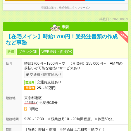
掲載元企業名
株式会社スタッフサービス
掲載日：2026.08.09
未読
NEW
【在宅メイン】時給1700円！受発注書類の作成
など事務
派遣
ブランクOK
WEB登録・面接OK
時給1700円～1800円＋交 【月収例】255,000円～ ■給与の
給与
前払いが可能な速払いサービスあり
交通費別途支給あり
交通費支給あり
交通費
25～30万円
月収例
東京都港区
勤務地
品川駅
から徒歩10分
IT関連
9:30～17:30 ※残業は月10～20時間程度。※休憩60分。
勤務時間
【急募】即日～長期 ※開始日はご相談可能です！
期間