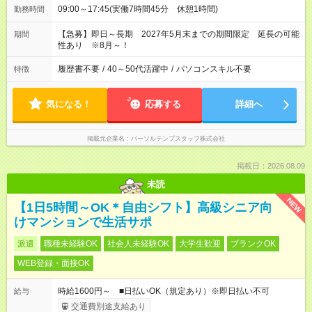
09:00～17:45(実働7時間45分 休憩1時間)
勤務時間
【急募】即日～長期 2027年5月末までの期間限定 延長の可能
期間
性あり ※8月～！
履歴書不要
/
40～50代活躍中
/
パソコンスキル不要
特徴
気になる！
応募する
詳細へ
掲載元企業名
パーソルテンプスタッフ株式会社
掲載日：2026.08.09
未読
NEW
【1日5時間～OK＊自由シフト】高級シニア向
けマンションで生活サポ
派遣
職種未経験OK
社会人未経験OK
大学生歓迎
ブランクOK
WEB登録・面接OK
時給1600円～ ■日払いOK（規定あり）※即日払い不可
給与
交通費別途支給あり