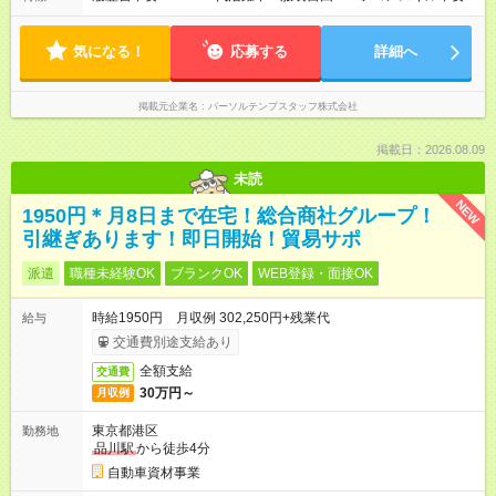
気になる！
応募する
詳細へ
掲載元企業名
パーソルテンプスタッフ株式会社
掲載日：2026.08.09
未読
NEW
1950円＊月8日まで在宅！総合商社グループ！
引継ぎあります！即日開始！貿易サポ
派遣
職種未経験OK
ブランクOK
WEB登録・面接OK
時給1950円 月収例 302,250円+残業代
給与
交通費別途支給あり
全額支給
交通費
30万円～
月収例
東京都港区
勤務地
品川駅
から徒歩4分
自動車資材事業