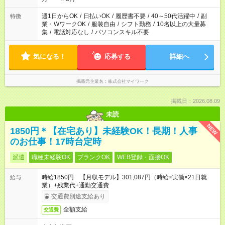
週1日からOK
/
日払いOK
/
履歴書不要
/
40～50代活躍中
/
副
特徴
業・WワークOK
/
服装自由
/
シフト勤務
/
10名以上の大量募
集
/
電話対応なし
/
パソコンスキル不要
気になる！
応募する
詳細へ
掲載元企業名
株式会社マイワーク
掲載日：2026.08.09
未読
NEW
1850円＊【在宅あり】未経験OK！長期！人事
のお仕事！17時台定時
派遣
職種未経験OK
ブランクOK
WEB登録・面接OK
時給1850円 【月収モデル】301,087円（時給×実働×21日就
給与
業）+残業代+通勤交通費
交通費別途支給あり
全額支給
交通費