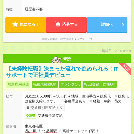
履歴書不要
特徴
気になる！
応募する
詳細へ
掲載元企業名
株式会社スタッフサービス
掲載日：2026.08.09
未読
NEW
【未経験転職】決まった流れで進められる！IT
サポートで正社員デビュー
無期雇用派遣
職種未経験OK
ブランクOK
WEB登録・面接OK
月給22万5,000円～50万円＋地域／住宅手当＋残業代 ※残業代
給与
は全額支給します。 ※各種手当あり ※経験・年齢・能力等を
考慮して加給・優遇します。
交通費別途支給あり
交通費全額支給
交通費
東京都港区
勤務地
品川駅
/
北
品川駅
/
高輪ゲートウェイ駅
/
…