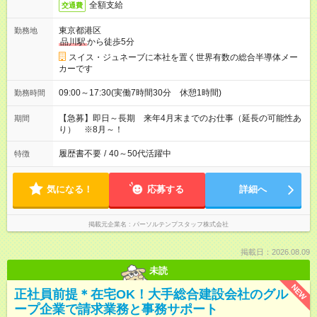
全額支給
交通費
東京都港区
勤務地
品川駅
から徒歩5分
スイス・ジュネーブに本社を置く世界有数の総合半導体メー
カーです
09:00～17:30(実働7時間30分 休憩1時間)
勤務時間
【急募】即日～長期 来年4月末までのお仕事（延長の可能性あ
期間
り） ※8月～！
履歴書不要
/
40～50代活躍中
特徴
気になる！
応募する
詳細へ
掲載元企業名
パーソルテンプスタッフ株式会社
掲載日：2026.08.09
未読
NEW
正社員前提＊在宅OK！大手総合建設会社のグル
ープ企業で請求業務と事務サポート