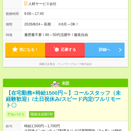
人材サービス会社
9:00～17:45
勤務時間
2026/8/24～長期 ※8月～OK！
期間
履歴書不要
/
40～50代活躍中
/
服装自由
特徴
気になる！
応募する
詳細へ
掲載元企業名
マンパワーグループ株式会社
未読
【在宅勤務×時給1500円～】コールスタッフ（未
経験歓迎）/土日祝休み/スピード内定/フルリモー
ト〇
アルバイト
職種未経験OK
時給1,500円～1,700円
給与
※別途インセンティブ制度あり ※試用期間中（3ヶ月）は時給