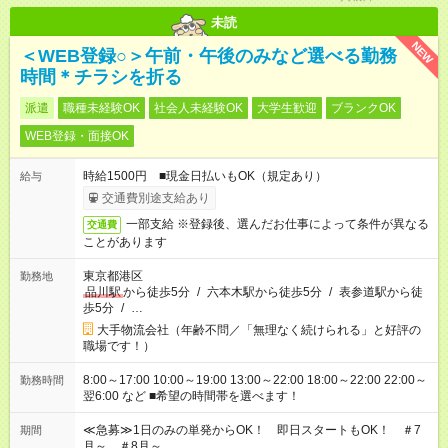
未読
NEW
＜WEB登録○＞午前・午後のみなど選べる勤務
時間＊チラシを折る
派遣
職種未経験OK
社会人未経験OK
大学生歓迎
ブランクOK
WEB登録・面接OK
時給1500円 ■現金日払いもOK（規定あり）
給与
交通費別途支給あり
一部支給 ※登録後、選んだお仕事によって条件が異なる
交通費
ことがあります
東京都港区
勤務地
品川駅
から徒歩5分
/
六本木駅から徒歩5分
/
表参道駅から徒
歩5分
/
…
大手物流会社（年齢不問／「無理なく続けられる」と好評の
職場です！）
8:00～17:00 10:00～19:00 13:00～22:00 18:00～22:00 22:00～
勤務時間
翌6:00 など ■希望の時間帯を選べます！
≪急募≫1日のみの単発からOK！ 即日スタートもOK！ ＃7
期間
月～ ＃8月～