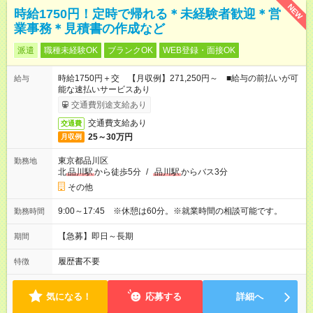
NEW
時給1750円！定時で帰れる＊未経験者歓迎＊営
業事務＊見積書の作成など
派遣
職種未経験OK
ブランクOK
WEB登録・面接OK
時給1750円＋交 【月収例】271,250円～ ■給与の前払いが可
給与
能な速払いサービスあり
交通費別途支給あり
交通費支給あり
交通費
25～30万円
月収例
東京都品川区
勤務地
北
品川駅
から徒歩5分
/
品川駅
からバス3分
その他
9:00～17:45 ※休憩は60分。※就業時間の相談可能です。
勤務時間
【急募】即日～長期
期間
履歴書不要
特徴
気になる！
応募する
詳細へ