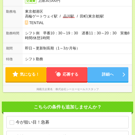
上限30,000円
交通費
東京都港区
勤務地
高輪ゲートウェイ駅
/
品川駅
/
田町(東京都)駅
TENTIAL
シフト例 早番10：30～19：30 遅番11：30～20：30 実働8
勤務時間
時間/休憩1時間
即日～更新制長期（1～3か月毎）
期間
シフト勤務
特徴
気になる！
応募する
詳細へ
掲載元企業名
株式会社シーエーセールススタッフ
こちらの条件も追加しませんか？
今が狙い目！急募