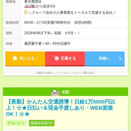
東京都港区
勤務地
品川駅
から徒歩5分
＼グループ会社の人事業務をトータルで支援する会社／
09:00～17:45(実働7時間45分 休憩1時間)
勤務時間
2026年09月下旬～長期 ※9月～！
期間
履歴書不要
/
40～50代活躍中
特徴
気になる！
応募する
詳細へ
掲載元企業名
パーソルテンプスタッフ株式会社
未読
【夜勤】かんたん交通誘導！日給1万5000円以
上！☆★日払い＆現金手渡しあり・WEB面接
OK！☆★
アルバイト
職種未経験OK