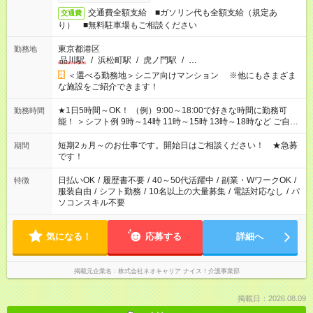
交通費全額支給 ■ガソリン代も全額支給（規定あ
交通費
り） ■無料駐車場もご相談ください
東京都港区
勤務地
品川駅
/
浜松町駅
/
虎ノ門駅
/
…
＜選べる勤務地＞シニア向けマンション ※他にもさまざま
な施設をご紹介できます！
★1日5時間～OK！ （例）9:00～18:00で好きな時間に勤務可
勤務時間
能！ ＞シフト例 9時～14時 11時～15時 13時～18時など ご自身
のご都合に合わせて勤務時間をご相談ください！ ★家庭の都合
でお休みや時間の調整が必要な場合も遠慮なくご相談くださ
短期2ヵ月～のお仕事です。開始日はご相談ください！ ★急募
期間
い。
です！
日払いOK
/
履歴書不要
/
40～50代活躍中
/
副業・WワークOK
/
特徴
服装自由
/
シフト勤務
/
10名以上の大量募集
/
電話対応なし
/
パ
ソコンスキル不要
気になる！
応募する
詳細へ
掲載元企業名
株式会社ネオキャリア ナイス！介護事業部
掲載日：2026.08.09