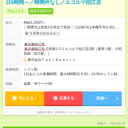
日5時間～／時間外なし／エコルマ狛江店
アルバイト
職種未経験OK
時給1,250円～
給与
◇残業代は別途1分単位で支給 ◇上記給与は各種手当を含む ◇毎
月インセンティブポイント付与 ・店舗売上や入客人数などに応
交通費別途支給あり
じてインセンティブポイントを付与 ・ポイントは6ヶ月に一度引
き出し可能 ◇半年に1回の昇給制度（3人に1人以上が昇給） ◇管
東京都狛江市
勤務地
理美容師手当あり 研修期間6ヶ月間は以下給与のみ変更あり 時
東京都狛江市
元和泉1-2-1 エコルマ狛江店1階（最寄り駅：小田
給1230円 ※交通費支給（～500円/日） ※給与に関しては2025年
急線「狛江駅」）
度の最低賃金を反映済み ※各都道府県の施行月より適応、入社
時期によっては変動の可能性あり 詳細は、採用担当へお問い合
株式会社ＦａｓｔＢｅａｕｔｙ
わせください 【試用期間】試用期間なし
シフト制
勤務時間
1日あたりの実働時間：最大8時間/日 9:30～19:30のシフト制 週
2日～、1日5時間～OK シフトはご希望を伺いながら相談のうえ
決定します 扶養内勤務・ダブルワークOK
副業・WワークOK
特徴
気になる！
応募する
詳細へ
掲載元企業名
株式会社ＦａｓｔＢｅａｕｔｙ
掲載日：2026.08.10