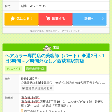
副業・WワークOK
特徴
気になる！
応募する
詳細へ
掲載元企業名
株式会社キャリアデザインセンター
未読
ヘアカラー専門店の美容師（パート）◆週2日～1
日5時間～／時間外なし／西荻窪駅前店
アルバイト
職種未経験OK
時給1,250円～
給与
◇残業代は別途1分単位で支給 ◇上記給与は各種手当を含む ◇毎
月インセンティブポイント付与 ・店舗売上や入客人数などに応
交通費別途支給あり
じてインセンティブポイントを付与 ・ポイントは6ヶ月に一度引
き出し可能 ◇半年に1回の昇給制度（3人に1人以上が昇給） ◇管
東京都杉並区
勤務地
理美容師手当あり 研修期間6ヶ月間は以下給与のみ変更あり 時
東京都杉並区
西荻北3丁目19－1 ニシオギビル４階（最寄り
給1230円 ※交通費支給（～500円/日） ※給与に関しては2025年
駅：JR中央線・総武線「西荻窪駅」）
度の最低賃金を反映済み ※各都道府県の施行月より適応、入社
時期によっては変動の可能性あり 詳細は、採用担当へお問い合
株式会社ＦａｓｔＢｅａｕｔｙ