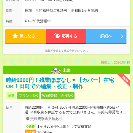
長期 ※開始時期ご相談可 ※初回1ヶ月契約
期間
40～50代活躍中
特徴
気になる！
応募する
詳細へ
掲載元企業名
株式会社アレックス
掲載日：2026.08.10
未読
NEW
時給2200円！残業ほぼなし▼【カバー】在宅
OK！田町での編集・校正・制作
派遣
ブランクOK
WEB登録・面接OK
時給2200円 月収例 35万円 時給2200円×実働8h×週5日×4
給与
週 ※月収例を保証するものではありません。※給与即受取りサ
ービス利用可（利用条件有）
交通費別途支給あり
1ヶ月3万円を上限として実費支給
交通費
30万円～
月収例