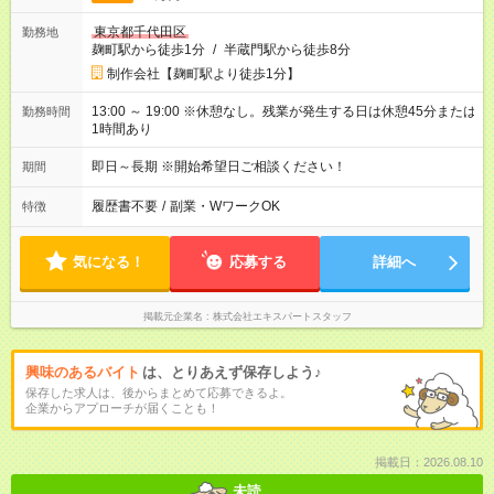
東京都千代田区
勤務地
麹町駅から徒歩1分
/
半蔵門駅から徒歩8分
制作会社【麹町駅より徒歩1分】
13:00 ～ 19:00 ※休憩なし。残業が発生する日は休憩45分または
勤務時間
1時間あり
即日～長期 ※開始希望日ご相談ください！
期間
履歴書不要
/
副業・WワークOK
特徴
気になる！
応募する
詳細へ
掲載元企業名
株式会社エキスパートスタッフ
興味のあるバイト
は、とりあえず保存しよう♪
保存した求人は、後からまとめて応募できるよ。
企業からアプローチが届くことも！
掲載日：2026.08.10
未読