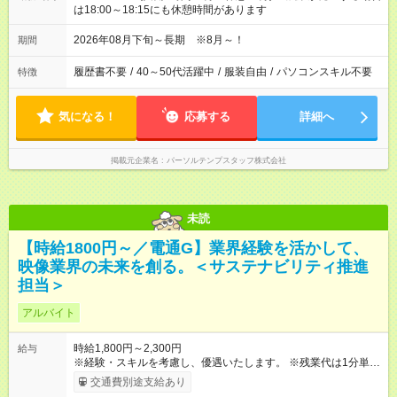
は18:00～18:15にも休憩時間があります
2026年08月下旬～長期 ※8月～！
期間
履歴書不要
/
40～50代活躍中
/
服装自由
/
パソコンスキル不要
特徴
気になる！
応募する
詳細へ
掲載元企業名
パーソルテンプスタッフ株式会社
未読
【時給1800円～／電通G】業界経験を活かして、
映像業界の未来を創る。＜サステナビリティ推進
担当＞
アルバイト
時給1,800円～2,300円
給与
※経験・スキルを考慮し、優遇いたします。 ※残業代は1分単位
で全額支給します。 【試用期間】試用期間なし
交通費別途支給あり