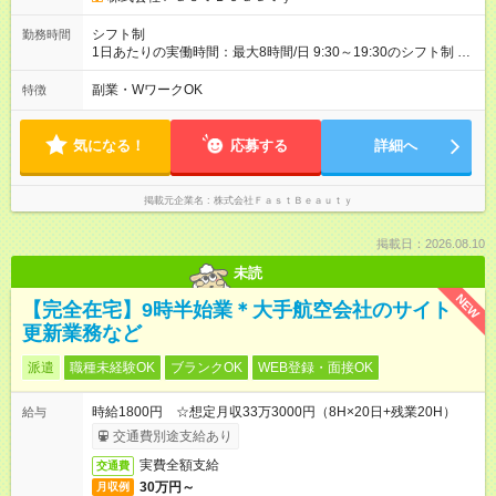
わせください 【試用期間】試用期間なし
シフト制
勤務時間
1日あたりの実働時間：最大8時間/日 9:30～19:30のシフト制 週
2日～、1日5時間～OK シフトはご希望を伺いながら相談のうえ
決定します 扶養内勤務・ダブルワークOK
副業・WワークOK
特徴
気になる！
応募する
詳細へ
掲載元企業名
株式会社ＦａｓｔＢｅａｕｔｙ
掲載日：2026.08.10
未読
NEW
【完全在宅】9時半始業＊大手航空会社のサイト
更新業務など
派遣
職種未経験OK
ブランクOK
WEB登録・面接OK
時給1800円 ☆想定月収33万3000円（8H×20日+残業20H）
給与
交通費別途支給あり
実費全額支給
交通費
30万円～
月収例