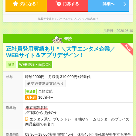
気になる！
応募する
詳細へ
掲載元企業名
パーソルテンプスタッフ株式会社
掲載日：2026.08.10
未読
NEW
正社員登用実績あり＊＼大手エンタメ企業／
WEBサイト＆アプリデザイン！
派遣
WEB登録・面接OK
時給2000円 月収例 310,000円+残業代
給与
交通費別途支給あり
全額支給
交通費
30万円～
月収例
東京都渋谷区
勤務地
渋谷駅から徒歩7分
エンタメ系*。プリントシール機やゲームセンターのプライズ
商品企画で有名☆
09:30～18:00(実働7時間45分 休憩45分) ※残業が発生する場合
勤務時間