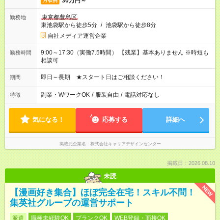
30万円～
月収例
東京都豊島区
勤務地
東池袋駅から徒歩5分
/
池袋駅から徒歩8分
自社メディア運営企業
9:00～17:30（実働7.5時間） 【残業】基本ありません ※時短も
勤務時間
相談可
即日～長期 ★スタート日はご相談ください！
期間
副業・WワークOK
/
服装自由
/
電話対応なし
特徴
気になる！
応募する
詳細へ
掲載元企業名
株式会社キャリアデザインセンター
掲載日：2026.08.10
未読
NEW
【漫画好き集合】ほぼ完全在宅！スキル不問！
集英社グループの運営サポート
派遣
職種未経験OK
ブランクOK
WEB登録・面接OK