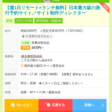
NEW
【週1日リモート×ランチ無料】日本最大級の旅
行予約サイト／サイト制作ディレクター
派遣
ブランクOK
WEB登録・面接OK
時給2000円 ☆想定月収30万円（7.5H×20日）
給与
交通費別途支給あり
実費全額支給
交通費
30万円～
月収例
東京都世田谷区
勤務地
二子玉川駅から徒歩4分
国内最大級ECサイト運営会社
9:00～17:30（実働7.5時間） 【残業】基本ありません
勤務時間
即日～長期 ★スタート日はご相談ください！
期間
副業・WワークOK
/
服装自由
特徴
気になる！
応募する
詳細へ