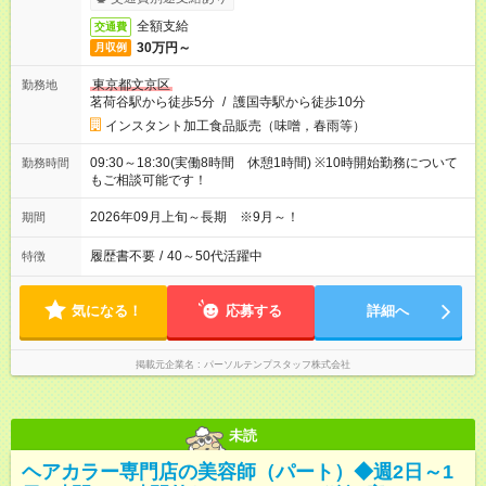
全額支給
交通費
30万円～
月収例
東京都文京区
勤務地
茗荷谷駅から徒歩5分
/
護国寺駅から徒歩10分
インスタント加工食品販売（味噌，春雨等）
09:30～18:30(実働8時間 休憩1時間) ※10時開始勤務について
勤務時間
もご相談可能です！
2026年09月上旬～長期 ※9月～！
期間
履歴書不要
/
40～50代活躍中
特徴
気になる！
応募する
詳細へ
掲載元企業名
パーソルテンプスタッフ株式会社
未読
ヘアカラー専門店の美容師（パート）◆週2日～1