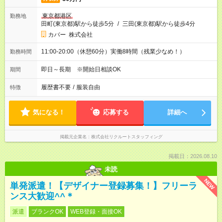
東京都港区
勤務地
田町(東京都)駅から徒歩5分
/
三田(東京都)駅から徒歩4分
カバー 株式会社
11:00-20:00（休憩60分）実働8時間（残業少なめ！）
勤務時間
即日～長期 ※開始日相談OK
期間
履歴書不要
/
服装自由
特徴
気になる！
応募する
詳細へ
掲載元企業名
株式会社リクルートスタッフィング
掲載日：2026.08.10
未読
NEW
単発派遣！【デザイナー登録募集！】フリーラ
ンス大歓迎^^＊
派遣
ブランクOK
WEB登録・面接OK