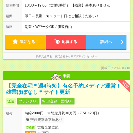
10:00～19:00（実働8時間） 【残業】基本ありません
勤務時間
即日～長期 ★スタート日はご相談ください！
期間
副業・WワークOK
/
服装自由
特徴
気になる！
応募する
詳細へ
掲載元企業名
株式会社キャリアデザインセンター
掲載日：2026.08.10
未読
NEW
【完全在宅＊週4時短】有名予約メディア運営！
残業ほぼなし＊サイト更新
派遣
ブランクOK
WEB登録・面接OK
時給2000円 ☆想定月収30万円（7.5H×20日）
給与
交通費別途支給あり
実費全額支給
交通費