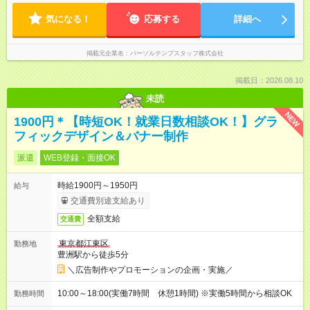
気になる！
応募する
詳細へ
掲載元企業名
パーソルテンプスタッフ株式会社
掲載日：2026.08.10
未読
NEW
1900円＊【時短OK！就業日数相談OK！】グラ
フィックデザイン＆バナー制作
派遣
WEB登録・面接OK
時給1900円～1950円
給与
交通費別途支給あり
全額支給
交通費
東京都江東区
勤務地
豊洲駅から徒歩5分
＼広告制作やプロモーションの企画・実施／
10:00～18:00(実働7時間 休憩1時間) ※実働5時間から相談OK
勤務時間