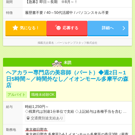
【急募】即日～長期 ※8月～！
期間
履歴書不要
/
40～50代活躍中
/
パソコンスキル不要
特徴
気になる！
応募する
詳細へ
掲載元企業名
パーソルテンプスタッフ株式会社
未読
ヘアカラー専門店の美容師（パート）◆週2日～1
日5時間～／時間外なし／イオンモール多摩平の森
店
アルバイト
職種未経験OK
時給1,250円～
給与
◇残業代は別途1分単位で支給 ◇上記給与は各種手当を含む ◇毎
月インセンティブポイント付与 ・店舗売上や入客人数などに応
交通費別途支給あり
じてインセンティブポイントを付与 ・ポイントは6ヶ月に一度引
き出し可能 ◇半年に1回の昇給制度（3人に1人以上が昇給） ◇管
東京都日野市
勤務地
理美容師手当あり 研修期間6ヶ月間は以下給与のみ変更あり 時
東京都日野市
多摩平2-4-1 イオンモール多摩平の森店3階（最寄