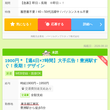
【急募】即日～長期 ※即日～！
期間
履歴書不要
/
40～50代活躍中
/
パソコンスキル不要
特徴
気になる！
応募する
詳細へ
掲載元企業名
パーソルテンプスタッフ株式会社
掲載日：2026.08.10
未読
NEW
1900円＊【週4日×7時間】大手広告！豊洲駅す
ぐ！長期！デザイン
派遣
WEB登録・面接OK
時給1900円～1950円
給与
交通費別途支給あり
全額支給
交通費
東京都江東区
勤務地
豊洲駅から徒歩5分