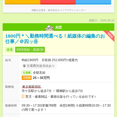
掲載元企業名
株式会社キャリアデザインセンター
掲載日：2026.08.10
未読
NEW
1800円＊＼勤務時間選べる！紙媒体の編集のお
仕事／＠四ッ谷
派遣
WEB登録・面接OK
時給1800円 月収例 252,000円+残業代
給与
交通費別途支給あり
全額支給
交通費
25～30万円
月収例
東京都新宿区
勤務地
市ケ谷駅から徒歩7分
/
曙橋駅から徒歩7分
育児・健康雑誌・書籍出版を行っている会社です♪
09:30～17:30(実働7時間 休憩1時間) ※就業時間16:00～17:30
勤務時間
の間で選べます！