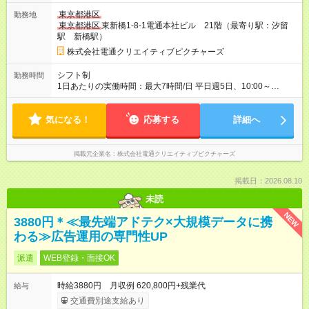
東京都港区
勤務地
東京都港区
東新橋1-8-1電通本社ビル 21階（最寄り駅：汐留
駅 新橋駅）
株式会社電通クリエイティブピクチャーズ
シフト制
勤務時間
1日あたりの実働時間：最大7時間/日 平日週5日、10:00～
18:00（実働7時間、休憩1時間） ・所定時間外勤務：あり（残
業代は全額支給いたします） ・休日勤務：あり（担当案件や進
気になる！
捗状況によります） ※上記時間から多少変更することもできま
応募する
詳細へ
すのでご相談ください ※ある程度、仕事に慣れた後はリモート
ワークも可能です
掲載元企業名
株式会社電通クリエイティブピクチャーズ
掲載日：2026.08.10
未読
NEW
3880円＊≪最先端アドテク×大規模データに携
わる≫広告運用の専門性UP
派遣
WEB登録・面接OK
時給3880円 月収例 620,800円+残業代
給与
交通費別途支給あり