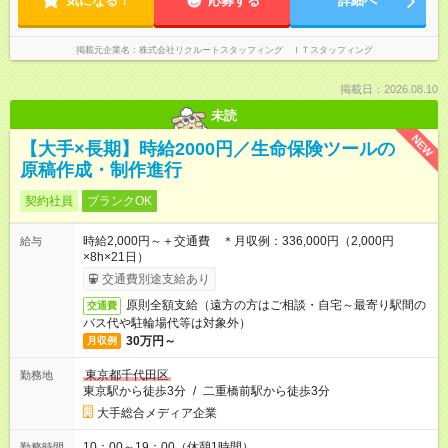
気になる！
応募する
詳細へ
掲載元企業名
株式会社リクルートスタッフィング ＩＴスタッフィング
掲載日：2026.08.10
未読
NEW
【大手×長期】時給2000円／生命保険ツールの
原稿作成・制作進行
契約社員
ブランクOK
時給2,000円～＋交通費 ＊月収例：336,000円（2,000円
給与
×8h×21日）
交通費別途支給あり
原則全額支給（遠方の方はご相談・自宅～最寄り駅間の
交通費
バス代や駐輪場代等は対象外）
30万円～
月収例
東京都千代田区
勤務地
東京駅から徒歩3分
/
二重橋前駅から徒歩3分
大手総合メディア企業
10：00～19：00（休憩1時間）
勤務時間