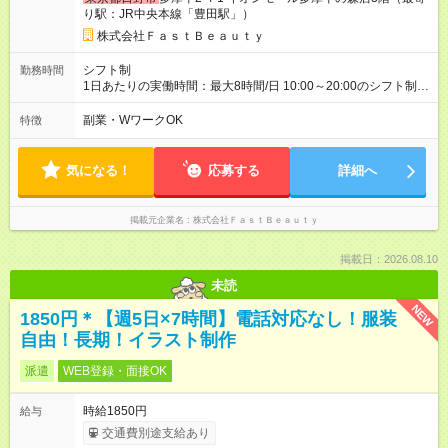
給1230円 ※交通費支給（～500円/日） ※給与に関しては2025年
り駅：JR中央本線「豊田駅」）
度の最低賃金を反映済み ※各都道府県の施行月より適応、入社
時期によっては変動の可能性あり 詳細は、採用担当へお問い合
株式会社ＦａｓｔＢｅａｕｔｙ
わせください 【試用期間】試用期間なし
シフト制
勤務時間
1日あたりの実働時間：最大8時間/日 10:00～20:00のシフト制
週2日～、1日5時間～OK シフトはご希望を伺いながら相談のう
え決定します 扶養内勤務・ダブルワークOK
副業・WワークOK
特徴
気になる！
応募する
詳細へ
掲載元企業名
株式会社ＦａｓｔＢｅａｕｔｙ
掲載日：2026.08.10
未読
NEW
1850円＊【週5日×7時間】電話対応なし！服装
自由！長期！イラスト制作
派遣
WEB登録・面接OK
時給1850円
給与
交通費別途支給あり