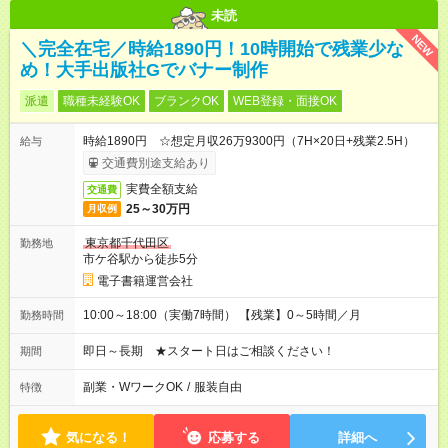
未読
NEW
＼完全在宅／時給1890円！10時開始で残業少な
め！大手出版社Gでバナー制作
派遣
職種未経験OK
ブランクOK
WEB登録・面接OK
時給1890円 ☆想定月収26万9300円（7H×20日+残業2.5H）
給与
交通費別途支給あり
実費全額支給
交通費
25～30万円
月収例
東京都千代田区
勤務地
市ケ谷駅から徒歩5分
電子書籍運営会社
10:00～18:00（実働7時間） 【残業】0～5時間／月
勤務時間
即日～長期 ★スタート日はご相談ください！
期間
副業・WワークOK
/
服装自由
特徴
気になる！
応募する
詳細へ