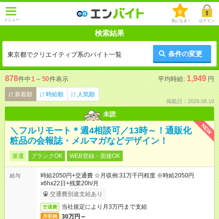
0
メニュー
気になる！
ログイン
検索結果
条件の変更
東京都でクリエイティブ系のバイト一覧
878
1,949
件中
1
～
50
件表示
平均時給:
円
新着順
時給順
人気順
掲載日：2026.08.10
未読
NEW
＼フルリモート＊週4相談可／13時～！通販化
粧品の会報誌・メルマガなどデザイン！
派遣
ブランクOK
WEB登録・面接OK
時給2050円+交通費 ☆月収例:31万千円程度 ※時給2050円
給与
x6hx22日+残業20h/月
交通費別途支給あり
当社規定により月3万円まで支給
交通費
30万円～
月収例