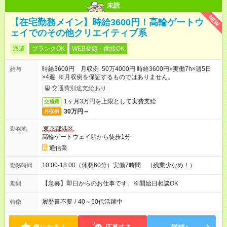
未読
NEW
【在宅勤務メイン】時給3600円！高輪ゲートウ
ェイでのその他クリエイティブ系
派遣
ブランクOK
WEB登録・面接OK
時給3600円 月収例 50万4000円 時給3600円×実働7h×週5日
給与
×4週 ※月収例を保証するものではありません。
交通費別途支給あり
1ヶ月3万円を上限として実費支給
交通費
30万円～
月収例
東京都港区
勤務地
高輪ゲートウェイ駅から徒歩1分
通信業
10:00-18:00（休憩60分）実働7時間 （残業少なめ！）
勤務時間
【急募】即日からのお仕事です。※開始日相談OK
期間
履歴書不要
/
40～50代活躍中
特徴