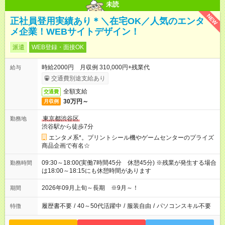
未読
NEW
正社員登用実績あり＊＼在宅OK／人気のエンタ
メ企業！WEBサイトデザイン！
派遣
WEB登録・面接OK
時給2000円 月収例 310,000円+残業代
給与
交通費別途支給あり
全額支給
交通費
30万円～
月収例
東京都渋谷区
勤務地
渋谷駅から徒歩7分
エンタメ系*。プリントシール機やゲームセンターのプライズ
商品企画で有名☆
09:30～18:00(実働7時間45分 休憩45分) ※残業が発生する場合
勤務時間
は18:00～18:15にも休憩時間があります
2026年09月上旬～長期 ※9月～！
期間
履歴書不要
/
40～50代活躍中
/
服装自由
/
パソコンスキル不要
特徴