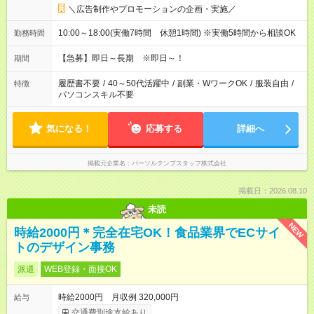
＼広告制作やプロモーションの企画・実施／
10:00～18:00(実働7時間 休憩1時間) ※実働5時間から相談OK
勤務時間
【急募】即日～長期 ※即日～！
期間
履歴書不要
/
40～50代活躍中
/
副業・WワークOK
/
服装自由
/
特徴
パソコンスキル不要
気になる！
応募する
詳細へ
掲載元企業名
パーソルテンプスタッフ株式会社
掲載日：2026.08.10
未読
NEW
時給2000円＊完全在宅OK！食品業界でECサイ
トのデザイン事務
派遣
WEB登録・面接OK
時給2000円 月収例 320,000円
給与
交通費別途支給あり