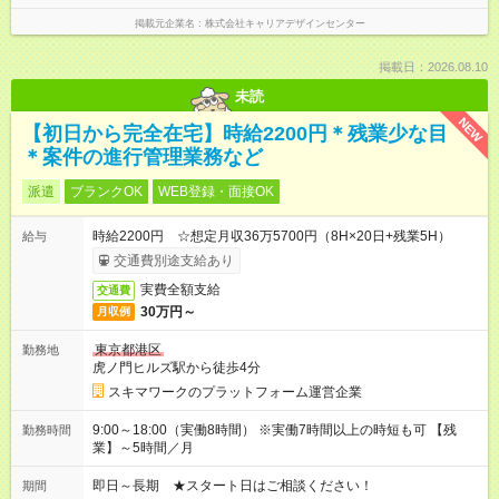
掲載元企業名
株式会社キャリアデザインセンター
掲載日：2026.08.10
未読
NEW
【初日から完全在宅】時給2200円＊残業少な目
＊案件の進行管理業務など
派遣
ブランクOK
WEB登録・面接OK
時給2200円 ☆想定月収36万5700円（8H×20日+残業5H）
給与
交通費別途支給あり
実費全額支給
交通費
30万円～
月収例
東京都港区
勤務地
虎ノ門ヒルズ駅から徒歩4分
スキマワークのプラットフォーム運営企業
9:00～18:00（実働8時間） ※実働7時間以上の時短も可 【残
勤務時間
業】～5時間／月
即日～長期 ★スタート日はご相談ください！
期間