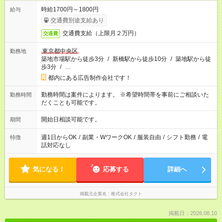
時給1700円～1800円
給与
交通費別途支給あり
交通費支給（上限月２万円）
交通費
東京都中央区
勤務地
築地市場駅から徒歩3分
/
新橋駅から徒歩10分
/
築地駅から徒
歩3分
/
…
都内にある広告制作会社です！
勤務時間は案件によります。 ※希望時間帯を事前にご相談いた
勤務時間
だくことも可能です。
開始日相談可能です。
期間
週1日からOK
/
副業・WワークOK
/
服装自由
/
シフト勤務
/
電
特徴
話対応なし
気になる！
応募する
詳細へ
掲載元企業名
株式会社タクト
掲載日：2026.08.10