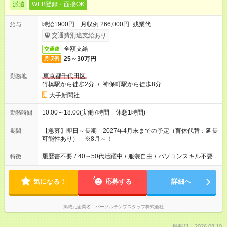
派遣
WEB登録・面接OK
時給1900円 月収例 266,000円+残業代
給与
交通費別途支給あり
全額支給
交通費
25～30万円
月収例
東京都千代田区
勤務地
竹橋駅から徒歩2分
/
神保町駅から徒歩8分
大手新聞社
10:00～18:00(実働7時間 休憩1時間)
勤務時間
【急募】即日～長期 2027年4月末までの予定（育休代替：延長
期間
可能性あり） ※8月～！
履歴書不要
/
40～50代活躍中
/
服装自由
/
パソコンスキル不要
特徴
気になる！
応募する
詳細へ
掲載元企業名
パーソルテンプスタッフ株式会社
掲載日：2026.08.10