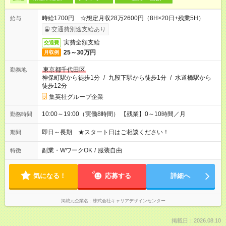
時給1700円 ☆想定月収28万2600円（8H×20日+残業5H）
給与
交通費別途支給あり
実費全額支給
交通費
25～30万円
月収例
東京都千代田区
勤務地
神保町駅から徒歩1分
/
九段下駅から徒歩1分
/
水道橋駅から
徒歩12分
集英社グループ企業
10:00～19:00（実働8時間） 【残業】0～10時間／月
勤務時間
即日～長期 ★スタート日はご相談ください！
期間
副業・WワークOK
/
服装自由
特徴
気になる！
応募する
詳細へ
掲載元企業名
株式会社キャリアデザインセンター
掲載日：2026.08.10