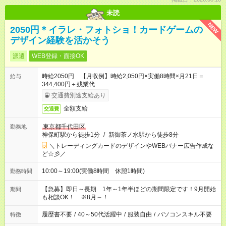
未読
NEW
2050円＊イラレ・フォトショ！カードゲームの
デザイン経験を活かそう
派遣
WEB登録・面接OK
時給2050円 【月収例】時給2,050円×実働8時間×月21日＝
給与
344,400円＋残業代
交通費別途支給あり
全額支給
交通費
東京都千代田区
勤務地
神保町駅から徒歩1分
/
新御茶ノ水駅から徒歩8分
＼トレーディングカードのデザインやWEBバナー広告作成な
ど☆彡／
10:00～19:00(実働8時間 休憩1時間)
勤務時間
【急募】即日～長期 1年～1年半ほどの期間限定です！9月開始
期間
も相談OK！ ※8月～！
履歴書不要
/
40～50代活躍中
/
服装自由
/
パソコンスキル不要
特徴