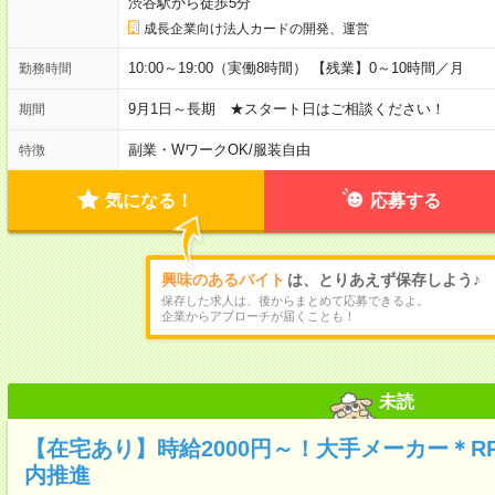
渋谷駅から徒歩5分
成長企業向け法人カードの開発、運営
10:00～19:00（実働8時間） 【残業】0～10時間／月
勤務時間
9月1日～長期 ★スタート日はご相談ください！
期間
副業・WワークOK
/
服装自由
特徴
気になる！
応募する
興味のあるバイト
は、とりあえず保存しよう♪
保存した求人は、後からまとめて応募できるよ。
企業からアプローチが届くことも！
未読
【在宅あり】時給2000円～！大手メーカー＊RP
内推進