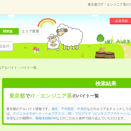
東京都でIT・エンジニア系
会員登録
エリア変更
関東版
望条件
のアルバイト・バイト一覧
検索結果
東京都
IT・エンジニア系
で
のバイト一覧
東京都のアルバイト情報です。
港区
、
千代田区
、
中央区
などのエリアをチェックしてみ
は、
テクニカルサポート・ヘルプデスク
、
SE・プログラマ（ビジネスアプリケーショ
単発
などの期間や、
職種未経験OK
などのこだわり条件で絞り込んでいただけます。