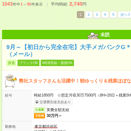
2,740
1043
平均時給:
円
件中
1
～
50
件表示
1
2
3
4
5
次へ
未読
9月～【初日から完全在宅】大手メガバンクG
（メール）
派遣
ブランクOK
WEB登録・面接OK
弊社スタッフさんも活躍中！朝ゆっくり＆残業ほぼ
時給1850円 ☆想定月収30万7500円（8H×20日＋残業5
給与
交通費別途支給あり
実費全額支給
交通費
30万円～
月収例
東京都渋谷区
勤務地