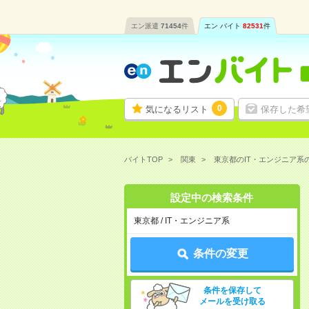
エン派遣
71454
件
エン バイト
82531
件
0
気になるリスト
保存した希
バイトTOP
関東
東京都のIT・エンジニア系
設定中の検索条件
東京都 / IT・エンジニア系
条件の変更
条件を保存して
メールを受け取る