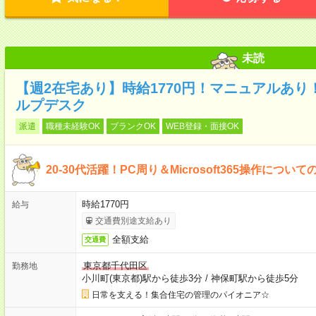
未読
【週2在宅あり】時給1770円！マニュアルあり
ルプデスク
派遣
職種未経験OK
ブランクOK
WEB登録・面接OK
20-30代活躍！PC周り＆Microsoft365操作につい
時給1770円
給与
交通費別途支給あり
全額支給
交通費
東京都千代田区
勤務地
小川町(東京都)駅から徒歩3分
/
神保町駅から徒歩5分
日常を支える！集合住宅の管理のパイオニア☆