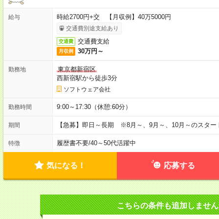
時給2700円+交 【月収例】40万5000円
給与
交通費別途支給あり
交通費支給
交通費
30万円～
月収例
東京都新宿区
勤務地
西新宿駅から徒歩3分
ソフトウェア会社
9:00～17:30（休憩:60分）
勤務時間
【急募】即日～長期 ※8月～、9月～、10月～のスタ
期間
履歴書不要
/
40～50代活躍中
特徴
気になる！
応募する
こちらの条件も追加しません