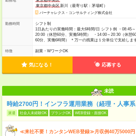
東京都中央区
勤務地
東京都中央区
新川（最寄り駅：茅場町）
バーチャレクス・コンサルティング株式会社
シフト制
勤務時間
1日あたりの実働時間：最大6時間/日 シフト例 ・08:45～1
20:00（休憩60分、実働5時間） ・14:00～20:30（休憩6
60分、実働6時間） ＊万一の残業は１分単位で支給しま
副業・WワークOK
特徴
気になる！
応募する
未読
時給2700円！インフラ運用業務（経理・人事
派遣
社会人未経験OK
ブランクOK
WEB登録・面接OK
≪来社不要！カンタンWEB登録≫月収例40万5000円