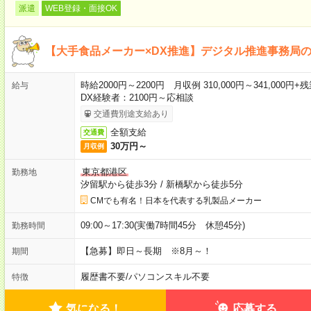
派遣
WEB登録・面接OK
【大手食品メーカー×DX推進】デジタル推進事務局
時給2000円～2200円 月収例 310,000円～341,00
給与
DX経験者：2100円～応相談
交通費別途支給あり
全額支給
交通費
30万円～
月収例
東京都港区
勤務地
汐留駅から徒歩3分
/
新橋駅から徒歩5分
CMでも有名！日本を代表する乳製品メーカー
09:00～17:30(実働7時間45分 休憩45分)
勤務時間
【急募】即日～長期 ※8月～！
期間
履歴書不要
/
パソコンスキル不要
特徴
気になる！
応募する