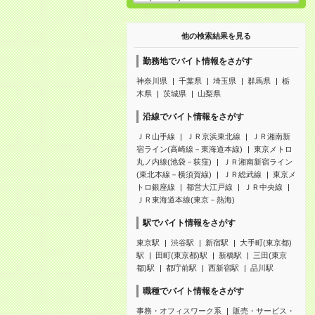
他の検索結果を見る
勤務地でバイト情報をさがす
神奈川県
千葉県
埼玉県
群馬県
栃
木県
茨城県
山梨県
沿線でバイト情報をさがす
ＪＲ山手線
ＪＲ京浜東北線
ＪＲ湘南新
宿ライン(高崎線－東海道本線)
東京メトロ
丸ノ内線(池袋－荻窪)
ＪＲ湘南新宿ライン
(東北本線－横須賀線)
ＪＲ総武線
東京メ
トロ銀座線
都営大江戸線
ＪＲ中央線
ＪＲ東海道本線(東京－熱海)
駅でバイト情報をさがす
東京駅
渋谷駅
新宿駅
大手町(東京都)
駅
田町(東京都)駅
新橋駅
三田(東京
都)駅
都庁前駅
西新宿駅
品川駅
職種でバイト情報をさがす
事務・オフィスワーク系
販売・サービス・