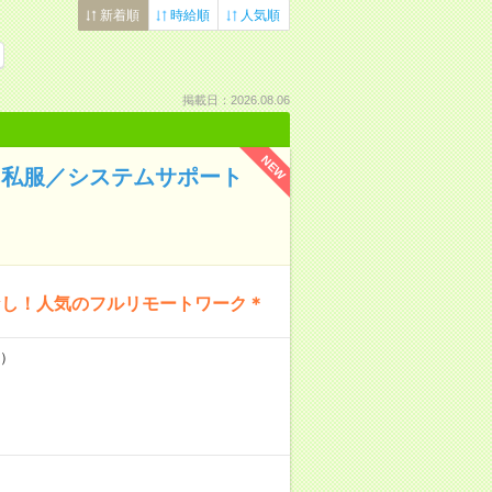
新着順
時給順
人気順
掲載日：2026.08.06
NEW
＊私服／システムサポート
なし！人気のフルリモートワーク＊
H）