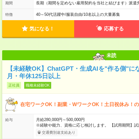
長期（期間を定めない雇用契約を当社と結びます）派遣
期間
40～50代活躍中
/
服装自由
/
10名以上の大量募集
特徴
気になる！
応募する
未読
【未経験OK】ChatGPT・生成AIを"作る側"
月・年休125日以上
正社員
職種未経験OK
在宅ワークOK！副業・WワークOK！土日祝休み！
月給280,000円～500,000円
給与
※経験や能力、資格に応じ検討します。 【試用期間】試
交通費別途支給あり