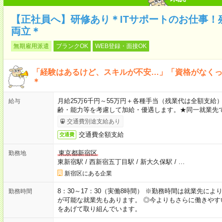
【正社員へ】研修あり＊ITサポートのお仕事！
両立＊
無期雇用派遣
ブランクOK
WEB登録・面接OK
「経験はあるけど、スキルが不安…」「資格がなく
＊
月給25万6千円～55万円＋各種手当（残業代は全額支給）
給与
齢・能力等を考慮して加給・優遇します。★同一就業先で
交通費別途支給あり
交通費全額支給
交通費
東京都新宿区
勤務地
東新宿駅
/
西新宿五丁目駅
/
新大久保駅
/
…
新宿区にある企業
8：30～17：30（実働8時間） ※勤務時間は就業先に
勤務時間
が可能な就業先もあります。 ◎今よりもさらに働きや
をあげて取り組んでいます。