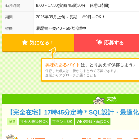
9:00～17:30(実働7時間30分 休憩1時間)
勤務時間
2026年09月上旬～長期 ※9月～OK！
期間
履歴書不要
/
40～50代活躍中
特徴
気になる！
応募する
興味のあるバイト
は、とりあえず保存しよう♪
保存した求人は、後からまとめて応募できるよ。
企業からアプローチが届くことも！
未読
【完全在宅】17時45分定時＊SQL設計・最適
派遣
社会人未経験OK
ブランクOK
WEB登録・面接OK