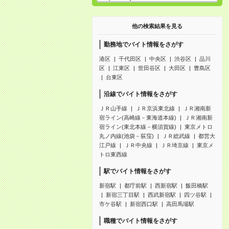
他の検索結果を見る
勤務地でバイト情報をさがす
港区
千代田区
中央区
渋谷区
品川
区
江東区
世田谷区
大田区
豊島区
台東区
沿線でバイト情報をさがす
ＪＲ山手線
ＪＲ京浜東北線
ＪＲ湘南新
宿ライン(高崎線－東海道本線)
ＪＲ湘南新
宿ライン(東北本線－横須賀線)
東京メトロ
丸ノ内線(池袋－荻窪)
ＪＲ総武線
都営大
江戸線
ＪＲ中央線
ＪＲ埼京線
東京メ
トロ東西線
駅でバイト情報をさがす
新宿駅
都庁前駅
西新宿駅
飯田橋駅
新宿三丁目駅
西武新宿駅
四ツ谷駅
市ケ谷駅
新宿西口駅
高田馬場駅
職種でバイト情報をさがす