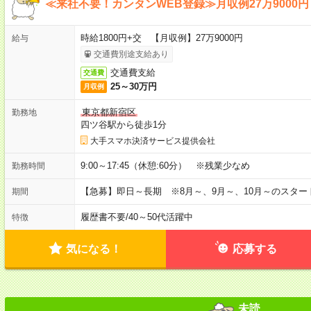
≪来社不要！カンタンWEB登録≫月収例27万9000円
時給1800円+交 【月収例】27万9000円
給与
交通費別途支給あり
交通費支給
交通費
25～30万円
月収例
東京都新宿区
勤務地
四ツ谷駅から徒歩1分
大手スマホ決済サービス提供会社
9:00～17:45（休憩:60分） ※残業少なめ
勤務時間
【急募】即日～長期 ※8月～、9月～、10月～のスタ
期間
履歴書不要
/
40～50代活躍中
特徴
気になる！
応募する
未読