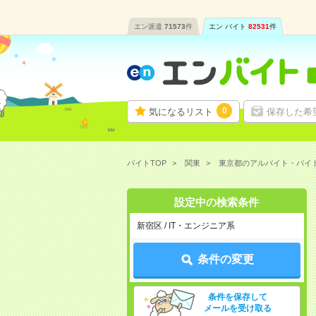
エン派遣
71573
件
エン バイト
82531
件
0
気になるリスト
保存した希
バイトTOP
関東
東京都のアルバイト・バイ
設定中の検索条件
新宿区 / IT・エンジニア系
条件の変更
条件を保存して
メールを受け取る