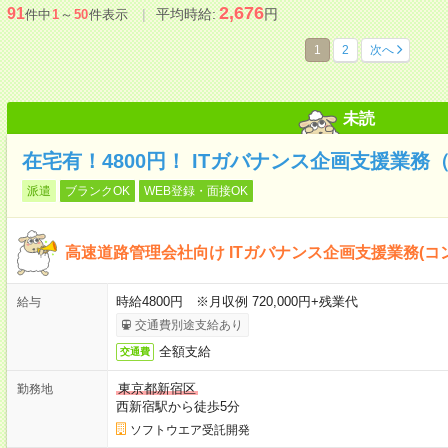
2,676
91
平均時給:
円
件中
1
～
50
件表示
1
2
次へ
未読
在宅有！4800円！ ITガバナンス企画支援業務
派遣
ブランクOK
WEB登録・面接OK
高速道路管理会社向け ITガバナンス企画支援業務(コ
時給4800円 ※月収例 720,000円+残業代
給与
交通費別途支給あり
全額支給
交通費
東京都新宿区
勤務地
西新宿駅から徒歩5分
ソフトウエア受託開発