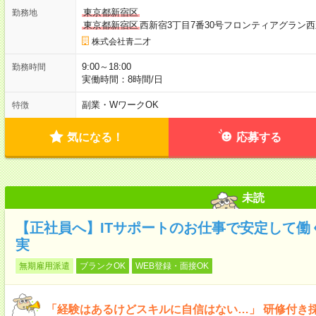
東京都新宿区
勤務地
東京都新宿区
西新宿3丁目7番30号フロンティアグラン西
株式会社青二才
9:00～18:00
勤務時間
実働時間：8時間/日
副業・WワークOK
特徴
気になる！
応募する
未読
【正社員へ】ITサポートのお仕事で安定して働
実
無期雇用派遣
ブランクOK
WEB登録・面接OK
「経験はあるけどスキルに自信はない…」 研修付き