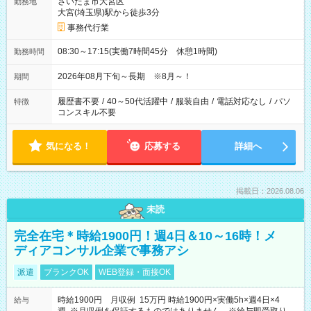
さいたま市大宮区
勤務地
大宮(埼玉県)駅から徒歩3分
事務代行業
08:30～17:15(実働7時間45分 休憩1時間)
勤務時間
2026年08月下旬～長期 ※8月～！
期間
履歴書不要
/
40～50代活躍中
/
服装自由
/
電話対応なし
/
パソ
特徴
コンスキル不要
気になる！
応募する
詳細へ
掲載日：2026.08.06
未読
完全在宅＊時給1900円！週4日＆10～16時！メ
ディアコンサル企業で事務アシ
派遣
ブランクOK
WEB登録・面接OK
時給1900円 月収例 15万円 時給1900円×実働5h×週4日×4
給与