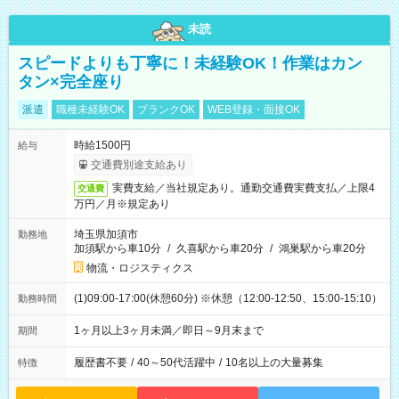
未読
スピードよりも丁寧に！未経験OK！作業はカン
タン×完全座り
派遣
職種未経験OK
ブランクOK
WEB登録・面接OK
時給1500円
給与
交通費別途支給あり
実費支給／当社規定あり。通勤交通費実費支払／上限4
交通費
万円／月※規定あり
埼玉県加須市
勤務地
加須駅から車10分
/
久喜駅から車20分
/
鴻巣駅から車20分
物流・ロジスティクス
(1)09:00-17:00(休憩60分) ※休憩（12:00-12:50、15:00-15:10）
勤務時間
1ヶ月以上3ヶ月未満／即日～9月末まで
期間
履歴書不要
/
40～50代活躍中
/
10名以上の大量募集
特徴