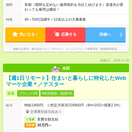
改革に全社をあげて取り組んでいます。
長期（期間を定めない雇用契約を当社と結びます）派遣先が変
期間
わっても雇用は継続！
40～50代活躍中
/
10名以上の大量募集
特徴
気になる！
応募する
詳細へ
掲載元企業名
株式会社スタッフサービス エンジニアリング事業本部（無期雇用派遣）
掲載日：2026.07.30
未読
【週1日リモート】住まいと暮らしに特化したWeb
マーケ企業＊／テスター
派遣
ブランクOK
WEB登録・面接OK
時給1900円 ☆想定月収30万9900円（8H×20日+残業2.5H）
給与
交通費別途支給あり
実費全額支給
交通費
30万円～
月収例