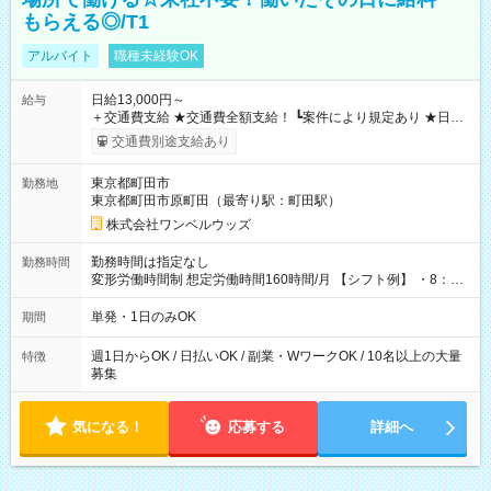
もらえる◎/T1
アルバイト
職種未経験OK
日給13,000円～
給与
＋交通費支給 ★交通費全額支給！ ┗案件により規定あり ★日払
いOK！（規定あり） ┗働いたその日に現金GET♪ お仕事後はコ
交通費別途支給あり
ンビニATMから 日払い分を引き落とせます！ 【試用期間】試
用期間なし
東京都町田市
勤務地
東京都町田市原町田（最寄り駅：町田駅）
株式会社ワンベルウッズ
勤務時間は指定なし
勤務時間
変形労働時間制 想定労働時間160時間/月 【シフト例】 ・8：00
～21：00
単発・1日のみOK
期間
週1日からOK / 日払いOK / 副業・WワークOK / 10名以上の大量
特徴
募集
気になる！
応募する
詳細へ