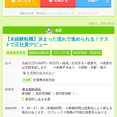
気になる！
応募する
詳細へ
掲載元企業名
株式会社リクルートスタッフィング ＩＴスタッフィング
掲載日：2026.08.03
未読
【未経験転職】決まった流れで進められる！テス
トで正社員デビュー
無期雇用派遣
職種未経験OK
ブランクOK
WEB登録・面接OK
月給22万5,000円～50万円＋地域／住宅手当＋残業代 ※残業代
給与
は全額支給します。 ※各種手当あり ※経験・年齢・能力等を
考慮して加給・優遇します。
交通費別途支給あり
交通費全額支給
交通費
東京都新宿区
勤務地
新宿駅
/
高田馬場駅
/
西武新宿駅
/
…
新宿区にある企業
8：30～17：30（実働8時間） ※勤務時間は就業先により異なる
勤務時間
場合があります。 ◎フレックス勤務が可能な就業先もありま
す。 ◎今よりもさらに働きやすい環境をつくるべく、 働き方