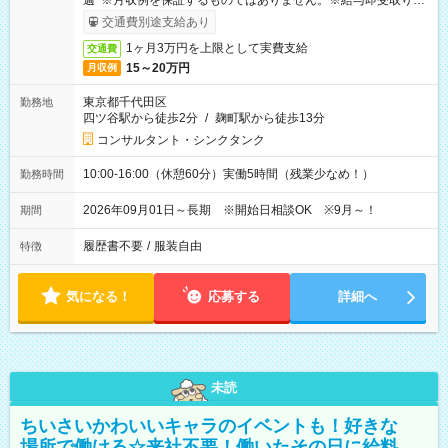
週 ※月収例を保証するものではありません。※給与即受取りサ
ービス利用可（利用条件有）
交通費別途支給あり
1ヶ月3万円を上限として実費支給
交通費
15～20万円
月収例
東京都千代田区
勤務地
四ツ谷駅から徒歩2分
/
麹町駅から徒歩13分
コンサルタント・シンクタンク
10:00-16:00（休憩60分）実働5時間（残業少なめ！）
勤務時間
2026年09月01日～長期 ※開始日相談OK ※9月～！
期間
履歴書不要
/
服装自由
特徴
気になる！
応募する
詳細へ
未読
ちいさいかわいいキャラのイベントも！好きな
場所で働ける☆来社不要！働いたその日に給料