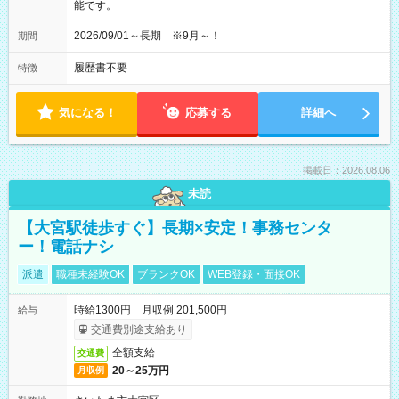
能です。
2026/09/01～長期 ※9月～！
期間
履歴書不要
特徴
気になる！
応募する
詳細へ
掲載日：2026.08.06
未読
【大宮駅徒歩すぐ】長期×安定！事務センタ
ー！電話ナシ
派遣
職種未経験OK
ブランクOK
WEB登録・面接OK
時給1300円 月収例 201,500円
給与
交通費別途支給あり
全額支給
交通費
20～25万円
月収例