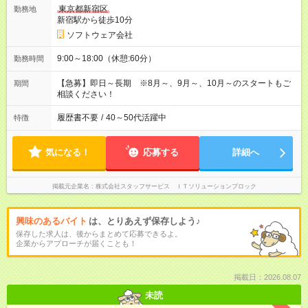
東京都新宿区
勤務地
新宿駅から徒歩10分
ソフトウェア会社
9:00～18:00（休憩:60分）
勤務時間
【急募】即日～長期 ※8月～、9月～、10月～のスタートもご
期間
相談ください！
履歴書不要
/
40～50代活躍中
特徴
気になる！
応募する
詳細へ
掲載元企業名
株式会社スタッフサービス ＩＴソリューションブロック
興味のあるバイト
は、とりあえず保存しよう♪
保存した求人は、後からまとめて応募できるよ。
企業からアプローチが届くことも！
掲載日：2026.08.07
未読