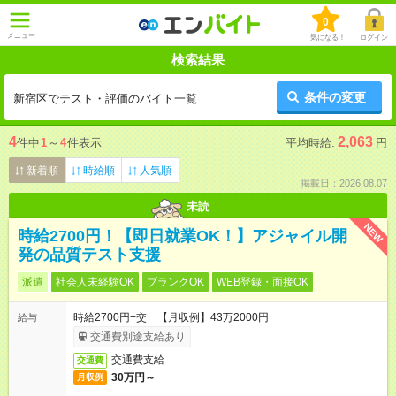
0
メニュー
気になる！
ログイン
検索結果
条件の変更
新宿区でテスト・評価のバイト一覧
4
2,063
件中
1
～
4
件表示
平均時給:
円
新着順
時給順
人気順
掲載日：2026.08.07
未読
NEW
時給2700円！【即日就業OK！】アジャイル開
発の品質テスト支援
派遣
社会人未経験OK
ブランクOK
WEB登録・面接OK
時給2700円+交 【月収例】43万2000円
給与
交通費別途支給あり
交通費支給
交通費
30万円～
月収例