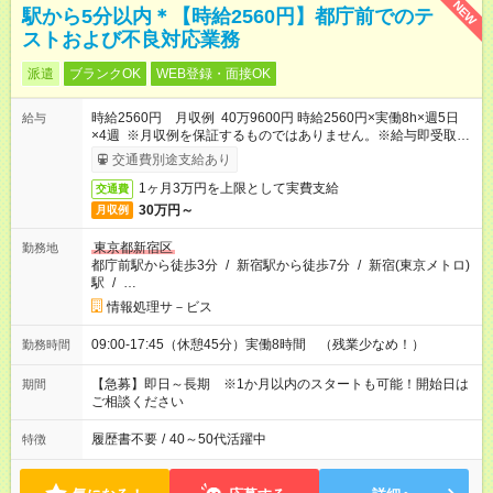
NEW
駅から5分以内＊【時給2560円】都庁前でのテ
ストおよび不良対応業務
派遣
ブランクOK
WEB登録・面接OK
時給2560円 月収例 40万9600円 時給2560円×実働8h×週5日
給与
×4週 ※月収例を保証するものではありません。※給与即受取り
サービス利用可（利用条件有）
交通費別途支給あり
1ヶ月3万円を上限として実費支給
交通費
30万円～
月収例
東京都新宿区
勤務地
都庁前駅から徒歩3分
/
新宿駅から徒歩7分
/
新宿(東京メトロ)
駅
/
…
情報処理サ－ビス
09:00-17:45（休憩45分）実働8時間 （残業少なめ！）
勤務時間
【急募】即日～長期 ※1か月以内のスタートも可能！開始日は
期間
ご相談ください
履歴書不要
/
40～50代活躍中
特徴