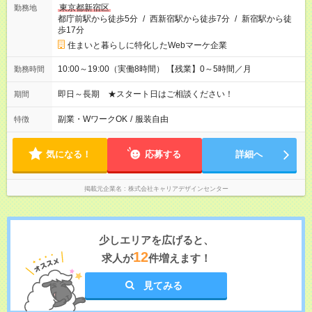
東京都新宿区
勤務地
都庁前駅から徒歩5分
/
西新宿駅から徒歩7分
/
新宿駅から徒
歩17分
住まいと暮らしに特化したWebマーケ企業
10:00～19:00（実働8時間） 【残業】0～5時間／月
勤務時間
即日～長期 ★スタート日はご相談ください！
期間
副業・WワークOK
/
服装自由
特徴
気になる！
応募する
詳細へ
掲載元企業名
株式会社キャリアデザインセンター
少しエリアを広げると、
12
求人が
件増えます！
見てみる