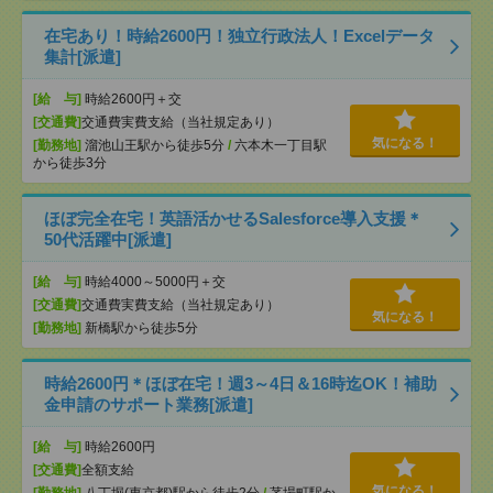
在宅あり！時給2600円！独立行政法人！Excelデータ
集計[派遣]
[給 与]
時給2600円＋交
[交通費]
交通費実費支給（当社規定あり）
気になる！
[勤務地]
溜池山王駅から徒歩5分
/
六本木一丁目駅
から徒歩3分
ほぼ完全在宅！英語活かせるSalesforce導入支援＊
50代活躍中[派遣]
[給 与]
時給4000～5000円＋交
[交通費]
交通費実費支給（当社規定あり）
気になる！
[勤務地]
新橋駅から徒歩5分
時給2600円＊ほぼ在宅！週3～4日＆16時迄OK！補助
金申請のサポート業務[派遣]
[給 与]
時給2600円
[交通費]
全額支給
気になる！