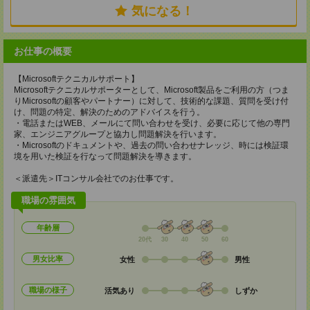
気になる！
お仕事の概要
【Microsoftテクニカルサポート】
Microsoftテクニカルサポーターとして、Microsoft製品をご利用の方（つま
りMicrosoftの顧客やパートナー）に対して、技術的な課題、質問を受け付
け、問題の特定、解決のためのアドバイスを行う。
・電話またはWEB、メールにて問い合わせを受け、必要に応じて他の専門
家、エンジニアグループと協力し問題解決を行います。
・Microsoftのドキュメントや、過去の問い合わせナレッジ、時には検証環
境を用いた検証を行なって問題解決を導きます。
＜派遣先＞ITコンサル会社でのお仕事です。
職場の雰囲気
年齢層
20代
30
40
50
60
男女比率
女性
男性
職場の様子
活気あり
しずか