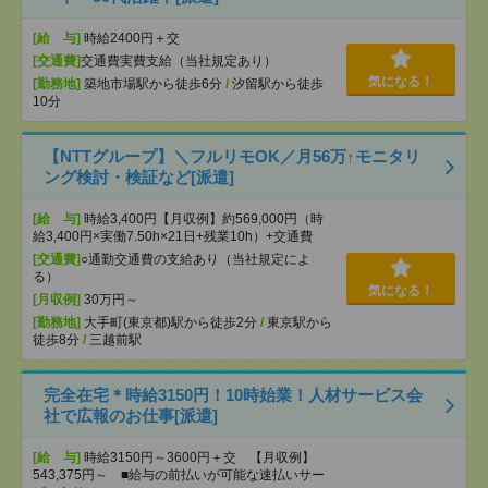
[給 与]
時給2400円＋交
[交通費]
交通費実費支給（当社規定あり）
気になる！
[勤務地]
築地市場駅から徒歩6分
/
汐留駅から徒歩
10分
【NTTグループ】＼フルリモOK／月56万↑モニタリ
ング検討・検証など[派遣]
[給 与]
時給3,400円【月収例】約569,000円（時
給3,400円×実働7.50h×21日+残業10h）+交通費
[交通費]
○通勤交通費の支給あり（当社規定によ
る）
気になる！
[月収例]
30万円～
[勤務地]
大手町(東京都)駅から徒歩2分
/
東京駅から
徒歩8分
/
三越前駅
完全在宅＊時給3150円！10時始業！人材サービス会
社で広報のお仕事[派遣]
[給 与]
時給3150円～3600円＋交 【月収例】
543,375円～ ■給与の前払いが可能な速払いサー