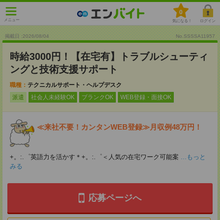
0
メニュー
気になる！
ログイン
掲載日 :2026
/
08
/
04
No.SSSSA11957
時給3000円！【在宅有】トラブルシューティ
ングと技術支援サポート
職種：
テクニカルサポート・ヘルプデスク
派遣
社会人未経験OK
ブランクOK
WEB登録・面接OK
≪来社不要！カンタンWEB登録≫月収例48万円！
+。:.゜英語力を活かす＊+。:.゜＜人気の在宅ワーク可能案
...もっと
みる
応募ページへ