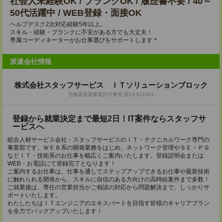
社会人未経験OK / ブランクOK / 履歴書不要 / 40～
50代活躍中 / WEB登録・面接OK
ヘルプデスク2次対応経験5年以上。
スキル・経験・ブランクに不安がある方でも大丈夫！
専属コーディネーターがお仕事選びをサポートします＊
派遣会社情報
株式会社スタッフサービス ＩＴソリューションブロック
労働者派遣事業許可番号:派13-011061
登録から就業決定まで最短2日！IT案件ならスタッフサ
ービスへ
総合人材サービス会社・スタッフサービスのＩＴ・テクニカルワーク専門の
事業部です。ＷＥＢ系の開発業務をはじめ、ネットワーク管理やＳＥ・ＰＧ
などＩＴ・技術系のお仕事を幅広くご案内いたします。登録説明会または
WEB・お電話にて登録完了となります！
ご案内するお仕事は、仕事を通してステップアップできるお仕事や最新技術
に触れられる開発から、スキルに自信のある方向けの高時給案件まで多数！
ご就業後は、専任の営業担当がご相談の対応から問題解決まで、しっかりサ
ポートいたします。
わたしたちはＩＴエンジニアのエキスパートを目指す皆様のキャリアプラン
を全力でバックアップいたします！