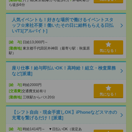
[勤務地]
八丁堀(東京都)駅から徒歩2分
/
茅場町駅か
ら徒歩6分
人気イベントも！好きな場所で働けるイベントスタ
ッフ☆来社不要！働いたその日に給料もらえる日払
い/T1[アルバイト]
[給 与]
日給13,000円～
[勤務地]
東京都千代田区外神田（最寄り駅：秋葉原
気になる！
駅）
座り仕事！給与即払いOK！高時給！組立・検査業務
など[派遣]
[給 与]
時給2000円
[交通費]
交通費支給有り
気になる！
[勤務地]
三咲駅からバス20分
【シフト自由・現金手渡しOK】iPhoneなどスマホの
充電を繋げるだけ！[派遣]
[給 与]
時給1414円～ ▼日払いOK（規定あ