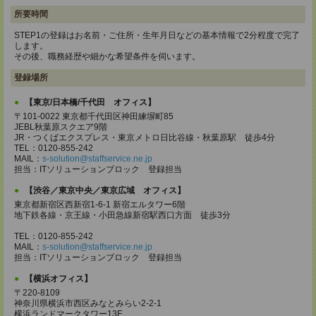
所要時間
STEP1の登録はお名前・ご住所・生年月日などの基本情報で2分程度で完了
します。
その後、職務経歴や細かな希望条件を伺います。
登録場所
【東京/日本橋/千代田 オフィス】
〒101-0022 東京都千代田区神田練塀町85
JEBL秋葉原スクエア9階
JR・つくばエクスプレス・東京メトロ日比谷線・秋葉原駅 徒歩4分
TEL：0120-855-242
MAIL：
s-solution@staffservice.ne.jp
担当：ITソリューションブロック 登録担当
【渋谷／東京中央／東京広域 オフィス】
東京都新宿区西新宿1-6-1 新宿エルタワー6階
地下鉄各線・京王線・小田急線新宿駅西口方面 徒歩3分
TEL：0120-855-242
MAIL：
s-solution@staffservice.ne.jp
担当：ITソリューションブロック 登録担当
【横浜オフィス】
〒220-8109
神奈川県横浜市西区みなとみらい2-2-1
横浜ランドマークタワー13F