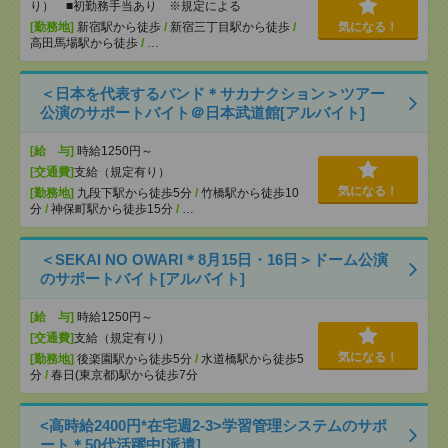
り） ■初勤務手当あり ※規定による
[勤務地]
新宿駅から徒歩
/
新宿三丁目駅から徒歩
/
気になる！
高田馬場駅から徒歩
/
…
＜日本を代表するバンド＊サカナクション＞ツアー
公演のサポートバイト＠日本武道館[アルバイト]
[給 与]
時給1250円～
[交通費]
支給（規定有り）
気になる！
[勤務地]
九段下駅から徒歩5分
/
竹橋駅から徒歩10
分
/
神保町駅から徒歩15分
/
…
＜SEKAI NO OWARI＊8月15日・16日＞ドーム公演
のサポートバイト[アルバイト]
[給 与]
時給1250円～
[交通費]
支給（規定有り）
気になる！
[勤務地]
後楽園駅から徒歩5分
/
水道橋駅から徒歩5
分
/
春日(東京都)駅から徒歩7分
<高時給2400円*在宅週2-3>学習管理システムのサポ
ート＊50代活躍中[派遣]