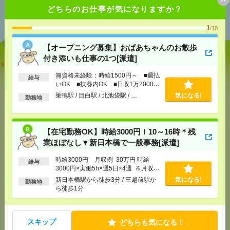
あなたの閲覧履歴からの
どちらのお仕事が気になりますか？
おすすめ
1
/10
【オープニング募集】おばあちゃんのお散歩
付き添いも仕事の1つ[派遣]
【オープニング募集】おばあちゃんのお散歩付き添
いも仕事の1つ[派遣]
無資格未経験：時給1500円～ ■週払
給与
いOK ■扶養内OK ■日収1万2000円
[給 与]
無資格未経験：時給1500円～ ■週払い
以上
巣鴨駅 / 目白駅 / 北池袋駅 / …
気になる!
勤務地
OK ■扶養内OK ■日収1万2000円以上
[交通費]
交通費全額支給
気になる！
[勤務地]
巣鴨駅
/
目白駅
/
北池袋駅
/
…
【在宅勤務OK】時給3000円！10～16時＊残
業ほぼなし▼新日本橋で一般事務[派遣]
【在宅勤務OK】時給3000円！10～16時＊残業ほぼな
し▼新日本橋で一般事務[派遣]
時給3000円 月収例 30万円 時給
給与
3000円×実働5h×週5日×4週 ※月収例
[給 与]
時給3000円 月収例 30万円 時給3000円×
を保証するものではありません。※給
新日本橋駅から徒歩3分 / 三越前駅か
気になる!
勤務地
実働5h×週5日×4週 ※月収例を保証するものではあ
与即受取りサービス利用可（利用条件
ら徒歩1分
りません。※給与即受取りサービス利用可（利用条
有）
件有）
[交通費]
1ヶ月3万円を上限として実費支給
気になる！
スキップ
どちらも気になる！
[月収例]
30万円～