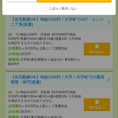
[勤務地]
新日本橋駅から徒歩3分
/
三越前駅から徒
歩1分
しばらく表示しない
【在宅勤務OK】時給3100円！大手町でのIT・エンジ
ニア系[派遣]
[給 与]
時給3100円 月収例 49万6000円 時給
3100円×実働7h30m×週5日×4週+残業10h ※月収例
を保証するものではありません。
[交通費]
1ヶ月3万円を上限として実費支給
気になる！
[月収例]
30万円～
[勤務地]
大手町(東京都)駅から徒歩1分
/
東京駅から
徒歩8分
【在宅勤務OK】時給3150円！大手！大手町での運用
管理・保守[派遣]
[給 与]
時給3150円 月収例 50万4000円 時給
3150円×実働7h30m×週5日×4週+残業10h ※月収例
を保証するものではありません。
[交通費]
1ヶ月3万円を上限として実費支給
気になる！
[月収例]
30万円～
[勤務地]
大手町(東京都)駅から徒歩1分