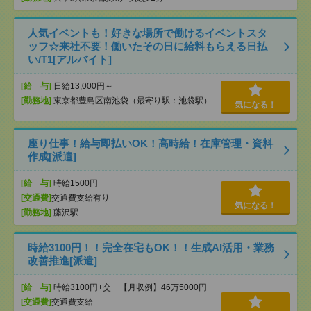
人気イベントも！好きな場所で働けるイベントスタ
ッフ☆来社不要！働いたその日に給料もらえる日払
い/T1[アルバイト]
[給 与]
日給13,000円～
[勤務地]
東京都豊島区南池袋（最寄り駅：池袋駅）
気になる！
座り仕事！給与即払いOK！高時給！在庫管理・資料
作成[派遣]
[給 与]
時給1500円
[交通費]
交通費支給有り
気になる！
[勤務地]
藤沢駅
時給3100円！！完全在宅もOK！！生成AI活用・業務
改善推進[派遣]
[給 与]
時給3100円+交 【月収例】46万5000円
[交通費]
交通費支給