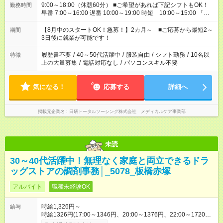
9:00～18:00（休憩60分） ■ご希望があれば下記シフトもOK！
勤務時間
早番 7:00～16:00 遅番 10:00～19:00 時短 10:00～15:00 「家
族と休みを合わせたい」 「余裕を持って夕飯の準備がしたい」
「できれば残業はしたくない」 など、ご希望を教えてください
【8月中のスタートOK！急募！】2カ月～ ■ご応募から最短2～
期間
ね。 ※Wワーク希望の方へ 今ご覧のお仕事で希望する勤務時間
3日後に就業が可能です！
と、もう1つのお仕事の勤務時間。 合計で週40時間を超える場
合は応募できません。
履歴書不要
/
40～50代活躍中
/
服装自由
/
シフト勤務
/
10名以
特徴
上の大量募集
/
電話対応なし
/
パソコンスキル不要
気になる！
応募する
詳細へ
掲載元企業名
日研トータルソーシング株式会社 メディカルケア事業部
未読
30～40代活躍中！無理なく家庭と両立できるドラ
ッグストアの調剤事務│_5078_板橋赤塚
アルバイト
職種未経験OK
時給1,326円～
給与
時給1326円(17:00～1346円、20:00～1376円、22:00～1720円)
※深夜割増含む※研修期間3ヶ月以降、社内試験による更新判定