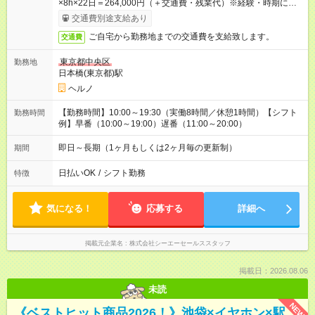
×8h×22日＝264,000円（＋交通費・残業代）※経験・時期に応
じて時給変動が御座います。
交通費別途支給あり
ご自宅から勤務地までの交通費を支給致します。
交通費
東京都中央区
勤務地
日本橋(東京都)駅
ヘルノ
【勤務時間】10:00～19:30（実働8時間／休憩1時間）【シフト
勤務時間
例】早番（10:00～19:00）遅番（11:00～20:00）
即日～長期（1ヶ月もしくは2ヶ月毎の更新制）
期間
日払いOK
/
シフト勤務
特徴
気になる！
応募する
詳細へ
掲載元企業名
株式会社シーエーセールススタッフ
掲載日：2026.08.06
未読
NEW
《ベストヒット商品2026！》池袋×イヤホン×駅