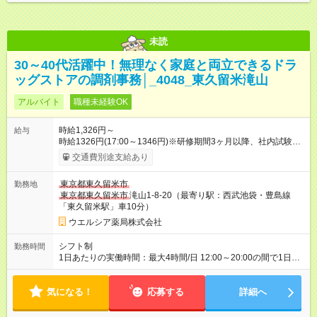
未読
30～40代活躍中！無理なく家庭と両立できるドラ
ッグストアの調剤事務│_4048_東久留米滝山
アルバイト
職種未経験OK
時給1,326円～
給与
時給1326円(17:00～1346円)※研修期間3ヶ月以降、社内試験に
よる更新判定あり 社内試験合格後、時給＋50～100円の昇給あ
交通費別途支給あり
り （大学生は＋20円） 試用期間あり：入社日から3ヶ月間／本
採用と待遇は変わりません。 【試用期間】試用期間あり 試用期
東京都東久留米市
勤務地
間の長さ：3ヶ月 雇用形態、給与は本採用時と同じです。
東京都東久留米市
滝山1-8-20（最寄り駅：西武池袋・豊島線
「東久留米駅」車10分）
ウエルシア薬局株式会社
シフト制
勤務時間
1日あたりの実働時間：最大4時間/日 12:00～20:00の間で1日4
時間の勤務 ☆週2～4日の勤務 ※勤務曜日応相談 ☆未経験・無資
格可
気になる！
応募する
詳細へ