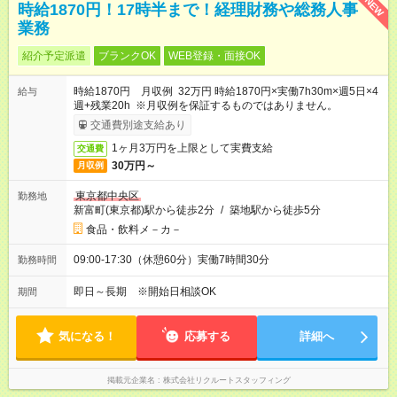
NEW
時給1870円！17時半まで！経理財務や総務人事
業務
紹介予定派遣
ブランクOK
WEB登録・面接OK
時給1870円 月収例 32万円 時給1870円×実働7h30m×週5日×4
給与
週+残業20h ※月収例を保証するものではありません。
交通費別途支給あり
1ヶ月3万円を上限として実費支給
交通費
30万円～
月収例
東京都中央区
勤務地
新富町(東京都)駅から徒歩2分
/
築地駅から徒歩5分
食品・飲料メ－カ－
09:00-17:30（休憩60分）実働7時間30分
勤務時間
即日～長期 ※開始日相談OK
期間
気になる！
応募する
詳細へ
掲載元企業名
株式会社リクルートスタッフィング