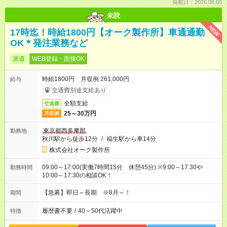
掲載日：2026.08.06
未読
NEW
17時迄！時給1800円【オーク製作所】車通通勤
OK＊発注業務など
派遣
WEB登録・面接OK
時給1800円 月収例 261,000円
給与
交通費別途支給あり
全額支給
交通費
25～30万円
月収例
東京都西多摩郡
勤務地
秋川駅から徒歩12分
/
福生駅から車14分
株式会社オーク製作所
09:00～17:00(実働7時間15分 休憩45分) ※9:00～17:30や
勤務時間
10:00～17:30の相談OK！
【急募】即日～長期 ※8月～！
期間
履歴書不要
/
40～50代活躍中
特徴