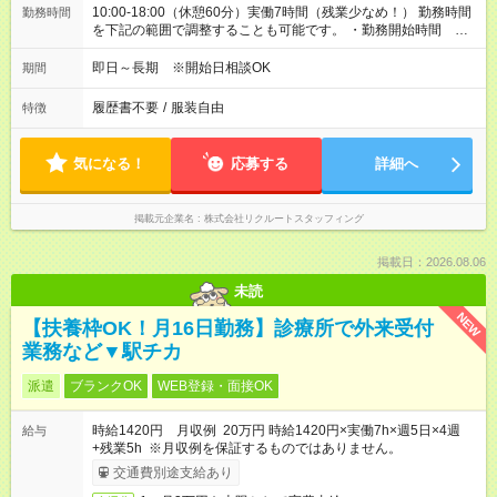
10:00-18:00（休憩60分）実働7時間（残業少なめ！） 勤務時間
勤務時間
を下記の範囲で調整することも可能です。 ・勤務開始時間
09:00～10:00 ・実働 07:00～08:00
即日～長期 ※開始日相談OK
期間
履歴書不要
/
服装自由
特徴
気になる！
応募する
詳細へ
掲載元企業名
株式会社リクルートスタッフィング
掲載日：2026.08.06
未読
NEW
【扶養枠OK！月16日勤務】診療所で外来受付
業務など▼駅チカ
派遣
ブランクOK
WEB登録・面接OK
時給1420円 月収例 20万円 時給1420円×実働7h×週5日×4週
給与
+残業5h ※月収例を保証するものではありません。
交通費別途支給あり