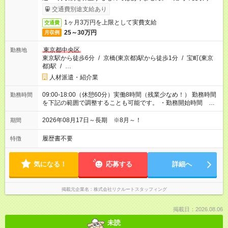
ービス利用可（利用条件有）
交通費別途支給あり
1ヶ月3万円を上限として実費支給
交通費
25～30万円
月収例
東京都中央区
勤務地
東京駅から徒歩6分
/
京橋(東京都)駅から徒歩1分
/
宝町(東京
都)駅
/
…
人材派遣・紹介業
09:00-18:00（休憩60分）実働8時間（残業少なめ！） 勤務時間
勤務時間
を下記の範囲で調整することも可能です。 ・勤務開始時間
09:00～10:00 ・勤務終了時間 18:00～19:00
2026年08月17日～長期 ※8月～！
期間
履歴書不要
特徴
気になる！
応募する
詳細へ
掲載元企業名
株式会社リクルートスタッフィング
掲載日：2026.08.06
未読