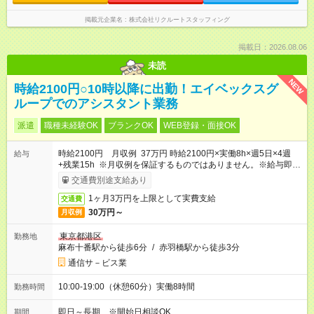
掲載元企業名
株式会社リクルートスタッフィング
掲載日：2026.08.06
未読
NEW
時給2100円○10時以降に出勤！エイベックスグ
ループでのアシスタント業務
派遣
職種未経験OK
ブランクOK
WEB登録・面接OK
時給2100円 月収例 37万円 時給2100円×実働8h×週5日×4週
給与
+残業15h ※月収例を保証するものではありません。※給与即受
取りサービス利用可（利用条件有）
交通費別途支給あり
1ヶ月3万円を上限として実費支給
交通費
30万円～
月収例
東京都港区
勤務地
麻布十番駅から徒歩6分
/
赤羽橋駅から徒歩3分
通信サ－ビス業
10:00-19:00（休憩60分）実働8時間
勤務時間
即日～長期 ※開始日相談OK
期間