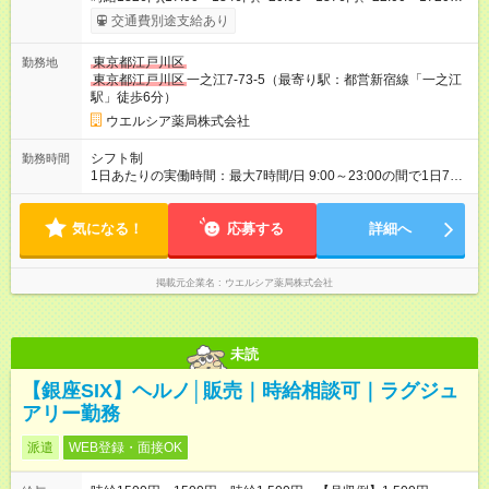
※深夜割増含む※研修期間3ヶ月以降、社内試験による更新判定
交通費別途支給あり
あり 社内試験合格後、時給＋50～100円の昇給あり （大学生は
＋20円） 試用期間あり：入社日から3ヶ月間／本採用と待遇は
東京都江戸川区
勤務地
変わりません。 【試用期間】試用期間あり 試用期間の長さ：3
東京都江戸川区
一之江7-73-5（最寄り駅：都営新宿線「一之江
ヶ月 雇用形態、給与は本採用時と同じです。
駅」徒歩6分）
ウエルシア薬局株式会社
シフト制
勤務時間
1日あたりの実働時間：最大7時間/日 9:00～23:00の間で1日7時
間の勤務 ☆週3～5日の勤務 ※勤務曜日応相談 ☆未経験・無資格
可
気になる！
応募する
詳細へ
掲載元企業名
ウエルシア薬局株式会社
未読
【銀座SIX】ヘルノ│販売｜時給相談可｜ラグジュ
アリー勤務
派遣
WEB登録・面接OK