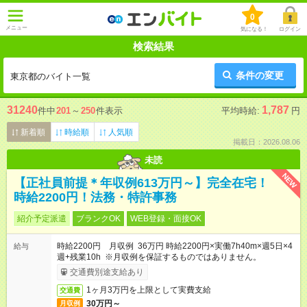
0
メニュー
気になる！
ログイン
検索結果
条件の変更
東京都のバイト一覧
31240
1,787
件中
201
～
250
件表示
平均時給:
円
新着順
時給順
人気順
掲載日：2026.08.06
未読
NEW
【正社員前提＊年収例613万円～】完全在宅！
時給2200円！法務・特許事務
紹介予定派遣
ブランクOK
WEB登録・面接OK
時給2200円 月収例 36万円 時給2200円×実働7h40m×週5日×4
給与
週+残業10h ※月収例を保証するものではありません。
交通費別途支給あり
1ヶ月3万円を上限として実費支給
交通費
30万円～
月収例