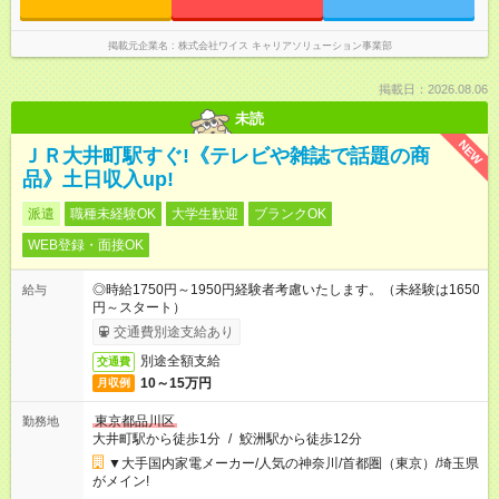
掲載元企業名
株式会社ワイス キャリアソリューション事業部
掲載日：2026.08.06
未読
NEW
ＪＲ大井町駅すぐ!《テレビや雑誌で話題の商
品》土日収入up!
派遣
職種未経験OK
大学生歓迎
ブランクOK
WEB登録・面接OK
◎時給1750円～1950円経験者考慮いたします。（未経験は1650
給与
円～スタート）
交通費別途支給あり
別途全額支給
交通費
10～15万円
月収例
東京都品川区
勤務地
大井町駅から徒歩1分
/
鮫洲駅から徒歩12分
▼大手国内家電メーカー/人気の神奈川/首都圏（東京）/埼玉県
がメイン!