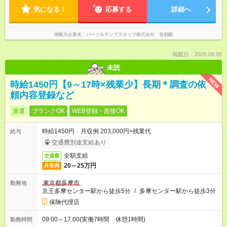
気になる！
応募する
詳細へ
掲載元企業名
パーソルテンプスタッフ株式会社 首都圏
掲載日：2026.08.06
未読
NEW
時給1450円【9～17時×残業少】長期＊調査の依
頼内容登録など
派遣
ブランクOK
WEB登録・面接OK
時給1450円 月収例 203,000円+残業代
給与
交通費別途支給あり
全額支給
交通費
20～25万円
月収例
東京都多摩市
勤務地
京王多摩センター駅から徒歩5分
/
多摩センター駅から徒歩3分
保険代理店
09:00～17:00(実働7時間 休憩1時間)
勤務時間