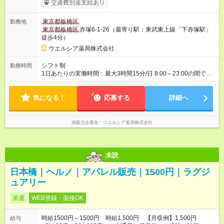
交通費別途支給あり
あり 社内試験合格後、時給＋50～100円の昇給あり （大学生は
＋20円） 試用期間あり：入社日から3ヶ月間／本採用と待遇は
東京都板橋区
勤務地
変わりません。 【試用期間】試用期間あり 試用期間の長さ：3
東京都板橋区
赤塚6-1-26（最寄り駅：東武東上線「下赤塚駅」
ヶ月 雇用形態、給与は本採用時と同じです。
徒歩4分）
ウエルシア薬局株式会社
シフト制
勤務時間
1日あたりの実働時間：最大3時間15分/日 8:00～23:00の間で1
日3.25時間の勤務 ☆週2～4日の勤務 ※勤務曜日応相談 ☆未経
験・無資格可
気になる！
応募する
詳細へ
掲載元企業名
ウエルシア薬局株式会社
未読
日本橋｜ヘルノ｜アパレル販売｜1500円｜ラグジ
ュアリー
派遣
WEB登録・面接OK
時給1500円～1500円 時給1,500円 【月収例】1,500円
給与