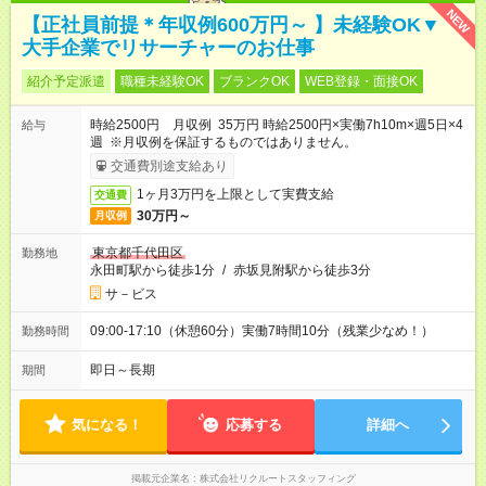
NEW
【正社員前提＊年収例600万円～ 】未経験OK▼
大手企業でリサーチャーのお仕事
紹介予定派遣
職種未経験OK
ブランクOK
WEB登録・面接OK
時給2500円 月収例 35万円 時給2500円×実働7h10m×週5日×4
給与
週 ※月収例を保証するものではありません。
交通費別途支給あり
1ヶ月3万円を上限として実費支給
交通費
30万円～
月収例
東京都千代田区
勤務地
永田町駅から徒歩1分
/
赤坂見附駅から徒歩3分
サ－ビス
09:00-17:10（休憩60分）実働7時間10分（残業少なめ！）
勤務時間
即日～長期
期間
気になる！
応募する
詳細へ
掲載元企業名
株式会社リクルートスタッフィング