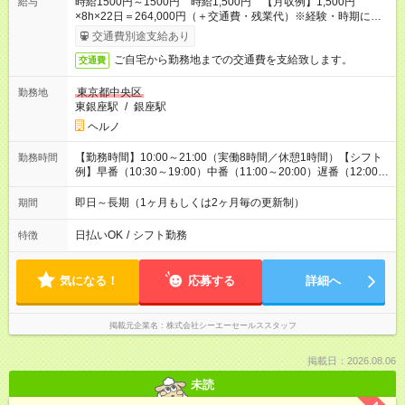
時給1500円～1500円 時給1,500円 【月収例】1,500円
給与
×8h×22日＝264,000円（＋交通費・残業代）※経験・時期に応
じて時給変動が御座います。
交通費別途支給あり
ご自宅から勤務地までの交通費を支給致します。
交通費
東京都中央区
勤務地
東銀座駅
/
銀座駅
ヘルノ
【勤務時間】10:00～21:00（実働8時間／休憩1時間）【シフト
勤務時間
例】早番（10:30～19:00）中番（11:00～20:00）遅番（12:00～
21:00）
即日～長期（1ヶ月もしくは2ヶ月毎の更新制）
期間
日払いOK
/
シフト勤務
特徴
気になる！
応募する
詳細へ
掲載元企業名
株式会社シーエーセールススタッフ
掲載日：2026.08.06
未読