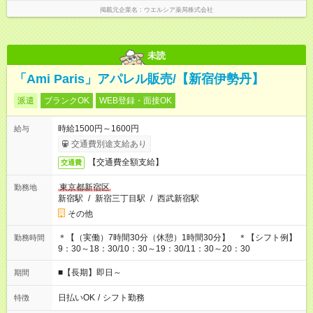
掲載元企業名
ウエルシア薬局株式会社
未読
「Ami Paris」アパレル販売/【新宿伊勢丹】
派遣
ブランクOK
WEB登録・面接OK
時給1500円～1600円
給与
交通費別途支給あり
【交通費全額支給】
交通費
東京都新宿区
勤務地
新宿駅
/
新宿三丁目駅
/
西武新宿駅
その他
＊【（実働）7時間30分（休憩）1時間30分】 ＊【シフト例】
勤務時間
9：30～18：30/10：30～19：30/11：30～20：30
■【長期】即日～
期間
日払いOK
/
シフト勤務
特徴