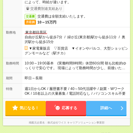
によって、時給が違います。
交通費別途支給あり
交通費は全額支給いたします。
交通費
10～15万円
月収例
東京都目黒区
勤務地
自由が丘駅から徒歩7分
/
緑が丘(東京都)駅から徒歩11分
/
奥
沢駅から徒歩15分
▼家電量販店 ▽百貨店 ▼イオンやパルコ、大型ショッピン
グンモールなど（駅チカ）
10:00～19:00基本 (実働時間8時間）休憩60分間 朝も比較的ゆ
勤務時間
っくりで安心です。 現場によって勤務時間が少し、前後いたし
ます。
即日～長期
期間
週1日からOK
/
履歴書不要
/
40～50代活躍中
/
副業・Wワーク
特徴
OK
/
10名以上の大量募集
/
電話対応なし
/
パソコンスキル不要
気になる！
応募する
詳細へ
掲載元企業名
株式会社ワイス キャリアソリューション事業部