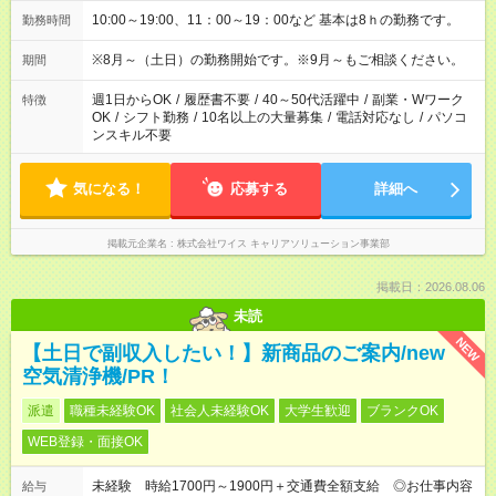
10:00～19:00、11：00～19：00など 基本は8ｈの勤務です。
勤務時間
※8月～（土日）の勤務開始です。※9月～もご相談ください。
期間
週1日からOK
/
履歴書不要
/
40～50代活躍中
/
副業・Wワーク
特徴
OK
/
シフト勤務
/
10名以上の大量募集
/
電話対応なし
/
パソコ
ンスキル不要
気になる！
応募する
詳細へ
掲載元企業名
株式会社ワイス キャリアソリューション事業部
掲載日：2026.08.06
未読
NEW
【土日で副収入したい！】新商品のご案内/new
空気清浄機/PR！
派遣
職種未経験OK
社会人未経験OK
大学生歓迎
ブランクOK
WEB登録・面接OK
未経験 時給1700円～1900円＋交通費全額支給 ◎お仕事内容
給与