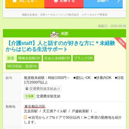
気になる！
応募する
詳細へ
掲載元企業名
日研トータルソーシング株式会社 メディカルケア事業部
掲載日：2026.08.06
未読
NEW
【介護staff】人と話すのが好きな方に＊未経験
からはじめる生活サポート
派遣
職種未経験OK
社会人未経験OK
ブランクOK
WEB登録・面接OK
無資格未経験：時給1500円～ ■週払いOK ■扶養内OK ■日収
給与
1万2000円以上
交通費別途支給あり
交通費全額支給
交通費
東京都品川区
勤務地
五反田駅
/
天王洲アイル駅
/
戸越銀座駅
/
…
≪自宅からドアtoドアで30分以内！≫ご希望の勤務地を紹介
します。