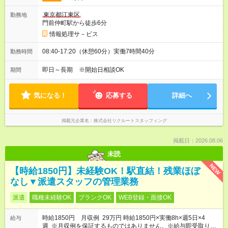
東京都江東区
勤務地
門前仲町駅から徒歩6分
情報処理サ－ビス
08:40-17:20（休憩60分）実働7時間40分
勤務時間
即日～長期 ※開始日相談OK
期間
気になる！
応募する
詳細へ
掲載元企業名
株式会社リクルートスタッフィング
掲載日：2026.08.06
未読
NEW
【時給1850円】未経験OK！駅直結！残業ほぼ
なし▼派遣スタッフの管理業務
派遣
職種未経験OK
ブランクOK
WEB登録・面接OK
時給1850円 月収例 29万円 時給1850円×実働8h×週5日×4
給与
週 ※月収例を保証するものではありません。※給与即受取りサ