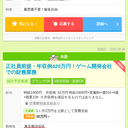
履歴書不要
/
服装自由
特徴
気になる！
応募する
詳細へ
掲載元企業名
株式会社リクルートスタッフィング
掲載日：2026.08.06
未読
NEW
正社員前提・年収例420万円！ゲーム開発会社
での財務業務
紹介予定派遣
ブランクOK
WEB登録・面接OK
時給1900円 月収例 32万円 時給1900円×実働8h×週5日×4週
給与
+残業10h ※月収例を保証するものではありません。
交通費別途支給あり
1ヶ月3万円を上限として実費支給
交通費
30万円～
月収例
東京都渋谷区
勤務地