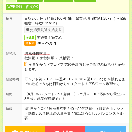
WEB登録・面接OK
日収2.6万円：時給1400円×8h＋残業割増（時給1.25×8h）+深夜
給与
割増（時給0.25×5h）
交通費別途支給あり
交通費全額支給
交通費
20～25万円
月収例
東京都東村山市
勤務地
秋津駅
/
新秋津駅
/
八坂駅
/
…
≪自宅からドアtoドアで30分以内！≫ご希望の勤務地を紹介
します。
▽シフト例 ・16:30～翌9:30 ・16:30～翌10:30など ※慣れるま
勤務時間
での最初のうちは日勤からのスタート！ ※Wワーク希望の方へ
今ご覧のお仕事で希望する勤務時間と、もう1つのお仕事の勤務
時間。 合計で週40時間を超える場合は応募できません。
【8月中のスタートOK！急募！】2カ月～ ■ご応募から最短2～
期間
3日後に就業が可能です！
週1日からOK
/
履歴書不要
/
40～50代活躍中
/
服装自由
/
シフ
特徴
ト勤務
/
10名以上の大量募集
/
電話対応なし
/
パソコンスキル不
要