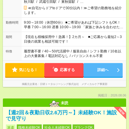
秋川駅
/
武蔵引田駅
/
東秋留駅
/
…
≪自宅からドアtoドアで30分以内！≫ご希望の勤務地を紹介
します。
9:00～18:00（休憩60分） ■ご希望があれば下記シフトもOK！
勤務時間
早番 7:00～16:00 遅番 10:00～19:00 「家族と休みを合わせた
い」 「余裕を持って夕飯の準備がしたい」 「できれば残業はし
たくない」 など、ご希望を教えてくださいね。 ※Wワーク希望
【現在も積極採用中！急募！】2カ月～ ■ご応募から最短2～3
期間
の方へ 今ご覧のお仕事で希望する勤務時間と、もう1つのお仕事
日後の就業も相談可能です！
の勤務時間。 合計で週40時間を超える場合は応募できません。
履歴書不要
/
40～50代活躍中
/
服装自由
/
シフト勤務
/
10名以
特徴
上の大量募集
/
電話対応なし
/
パソコンスキル不要
気になる！
応募する
詳細へ
掲載元企業名
日研トータルソーシング株式会社 メディカルケア事業部
掲載日：2026.08.06
未読
NEW
【週2回＆夜勤日収2.6万円～】未経験OK！施設
で見守り
派遣
職種未経験OK
社会人未経験OK
ブランクOK