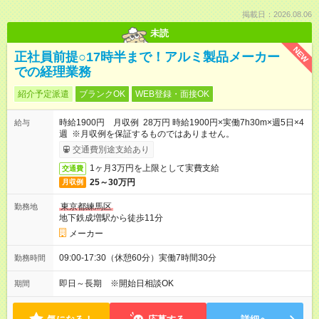
掲載日：2026.08.06
未読
NEW
正社員前提○17時半まで！アルミ製品メーカー
での経理業務
紹介予定派遣
ブランクOK
WEB登録・面接OK
時給1900円 月収例 28万円 時給1900円×実働7h30m×週5日×4
給与
週 ※月収例を保証するものではありません。
交通費別途支給あり
1ヶ月3万円を上限として実費支給
交通費
25～30万円
月収例
東京都練馬区
勤務地
地下鉄成増駅から徒歩11分
メーカー
09:00-17:30（休憩60分）実働7時間30分
勤務時間
即日～長期 ※開始日相談OK
期間