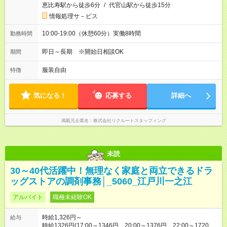
恵比寿駅から徒歩6分
/
代官山駅から徒歩15分
情報処理サ－ビス
10:00-19:00（休憩60分）実働8時間
勤務時間
即日～長期 ※開始日相談OK
期間
服装自由
特徴
気になる！
応募する
詳細へ
掲載元企業名
株式会社リクルートスタッフィング
未読
30～40代活躍中！無理なく家庭と両立できるドラ
ッグストアの調剤事務│_5060_江戸川一之江
アルバイト
職種未経験OK
時給1,326円～
給与
時給1326円(17:00～1346円、20:00～1376円、22:00～1720円)