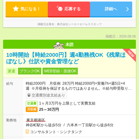
気になる！
応募する
詳細へ
掲載元企業名
株式会社シーエーセールススタッフ
掲載日：2026.08.06
未読
NEW
10時開始【時給2000円】週4勤務残OK《残業ほ
ぼなし》仕訳や資金管理など
派遣
ブランクOK
WEB登録・面接OK
時給2000円 月収例 28万円 時給2000円×実働7h×週5日×4
給与
週 ※月収例を保証するものではありません。※給与即受取りサ
ービス利用可（利用条件有）
交通費別途支給あり
1ヶ月3万円を上限として実費支給
交通費
25～30万円
月収例
東京都港区
勤務地
神谷町駅から徒歩5分
/
六本木一丁目駅から徒歩6分
コンサルタント・シンクタンク