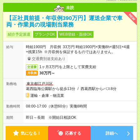
未読
NEW
【正社員前提・年収例390万円】運送企業で車
両・作業員の現場割当業務
紹介予定派遣
ブランクOK
WEB登録・面接OK
時給1900円 月収例 33万円 時給1900円×実働8h×週5日×4週
給与
+残業15h ※月収例を保証するものではありません。
交通費別途支給あり
1ヶ月3万円を上限として実費支給
交通費
30万円～
月収例
東京都江戸川区
勤務地
葛西臨海公園駅から徒歩13分
/
西葛西駅からバス8分
運輸・倉庫・物流業
08:00-17:00（休憩60分）実働8時間
勤務時間
即日～長期 ※開始日相談OK
期間
気になる！
応募する
詳細へ