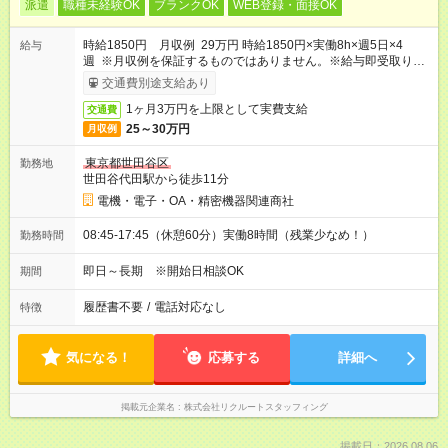
派遣
職種未経験OK
ブランクOK
WEB登録・面接OK
時給1850円 月収例 29万円 時給1850円×実働8h×週5日×4
給与
週 ※月収例を保証するものではありません。※給与即受取りサ
ービス利用可（利用条件有）
交通費別途支給あり
1ヶ月3万円を上限として実費支給
交通費
25～30万円
月収例
東京都世田谷区
勤務地
世田谷代田駅から徒歩11分
電機・電子・OA・精密機器関連商社
08:45-17:45（休憩60分）実働8時間（残業少なめ！）
勤務時間
即日～長期 ※開始日相談OK
期間
履歴書不要
/
電話対応なし
特徴
気になる！
応募する
詳細へ
掲載元企業名
株式会社リクルートスタッフィング
掲載日：2026.08.06