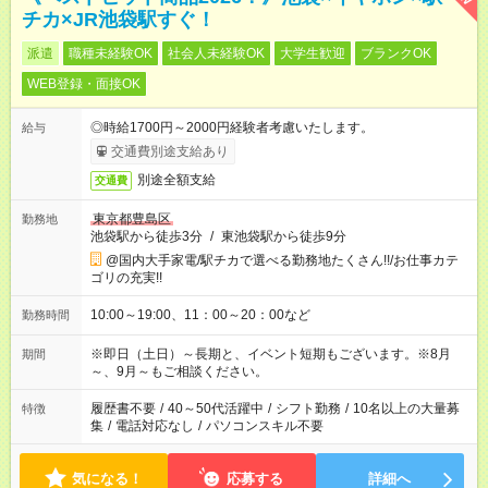
チカ×JR池袋駅すぐ！
派遣
職種未経験OK
社会人未経験OK
大学生歓迎
ブランクOK
WEB登録・面接OK
◎時給1700円～2000円経験者考慮いたします。
給与
交通費別途支給あり
別途全額支給
交通費
東京都豊島区
勤務地
池袋駅から徒歩3分
/
東池袋駅から徒歩9分
@国内大手家電/駅チカで選べる勤務地たくさん!!/お仕事カテ
ゴリの充実!!
10:00～19:00、11：00～20：00など
勤務時間
※即日（土日）～長期と、イベント短期もございます。※8月
期間
～、9月～もご相談ください。
履歴書不要
/
40～50代活躍中
/
シフト勤務
/
10名以上の大量募
特徴
集
/
電話対応なし
/
パソコンスキル不要
気になる！
応募する
詳細へ