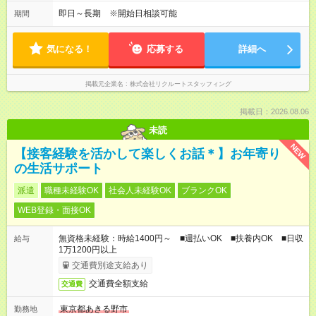
即日～長期 ※開始日相談可能
期間
気になる！
応募する
詳細へ
掲載元企業名
株式会社リクルートスタッフィング
掲載日：2026.08.06
未読
NEW
【接客経験を活かして楽しくお話＊】お年寄り
の生活サポート
派遣
職種未経験OK
社会人未経験OK
ブランクOK
WEB登録・面接OK
無資格未経験：時給1400円～ ■週払いOK ■扶養内OK ■日収
給与
1万1200円以上
交通費別途支給あり
交通費全額支給
交通費
東京都あきる野市
勤務地