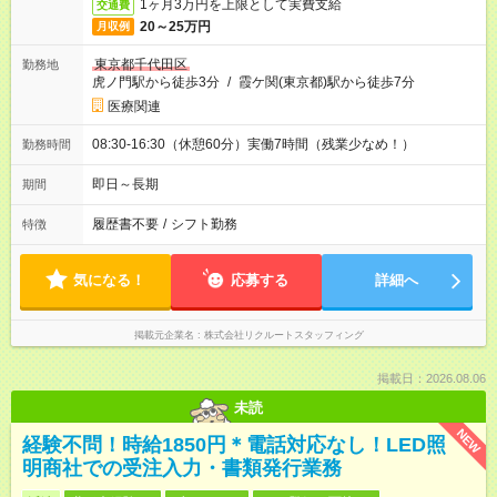
1ヶ月3万円を上限として実費支給
交通費
20～25万円
月収例
東京都千代田区
勤務地
虎ノ門駅から徒歩3分
/
霞ケ関(東京都)駅から徒歩7分
医療関連
08:30-16:30（休憩60分）実働7時間（残業少なめ！）
勤務時間
即日～長期
期間
履歴書不要
/
シフト勤務
特徴
気になる！
応募する
詳細へ
掲載元企業名
株式会社リクルートスタッフィング
掲載日：2026.08.06
未読
NEW
経験不問！時給1850円＊電話対応なし！LED照
明商社での受注入力・書類発行業務