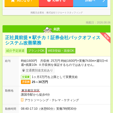
気になる！
応募する
詳細へ
掲載元企業名
株式会社リクルートスタッフィング
掲載日：2026.08.06
未読
NEW
正社員前提▼駅チカ！証券会社バックオフィス
システム改善業務
紹介予定派遣
ブランクOK
WEB登録・面接OK
時給1600円 月収例 25万円 時給1600円×実働7h30m×週5日×4
給与
週+残業10h ※月収例を保証するものではありません。
交通費別途支給あり
1ヶ月3万円を上限として実費支給
交通費
25～30万円
月収例
東京都文京区
勤務地
護国寺駅から徒歩4分
アウトソーシング・テレマ－ケティング
08:40-17:10（休憩60分）実働7時間30分
勤務時間