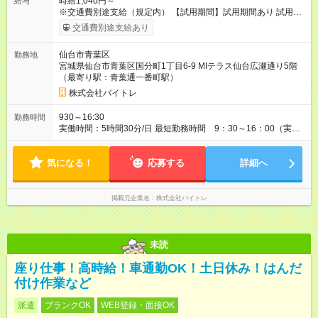
時給1,040円～
給与
※交通費別途支給（規定内） 【試用期間】試用期間あり 試用期
間の長さ：2ヶ月 雇用形態、給与は本採用時と同じです。
交通費別途支給あり
仙台市青葉区
勤務地
宮城県仙台市青葉区国分町1丁目6-9 MIテラス仙台広瀬通り5階
（最寄り駅：青葉通一番町駅）
株式会社バイトレ
930～16:30
勤務時間
実働時間：5時間30分/日 最短勤務時間 9：30～16：00（実働
5.5時間） 9：30～16：30（実働6時間）、9：30～17：00（実
働6.5時間）など勤務時間選択可 ※週4日～相談可
気になる！
応募する
詳細へ
掲載元企業名
株式会社バイトレ
未読
座り仕事！高時給！車通勤OK！土日休み！はんだ
付け作業など
派遣
ブランクOK
WEB登録・面接OK