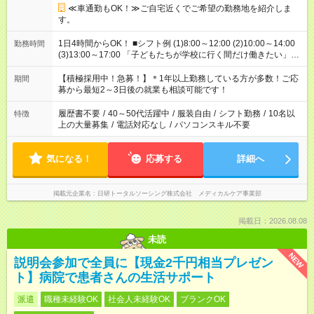
≪車通勤もOK！≫ご自宅近くでご希望の勤務地を紹介しま
す。
1日4時間からOK！ ■シフト例 (1)8:00～12:00 (2)10:00～14:00
勤務時間
(3)13:00～17:00 「子どもたちが学校に行く間だけ働きたい」
「余裕を持って夕飯の準備がしたい」 「午前中は働いて、午後
はプライベートの時間にしたい」 など、ご希望を教えてくださ
【積極採用中！急募！】＊1年以上勤務している方が多数！ご応
期間
いね。 ※Wワーク希望の方へ 今ご覧のお仕事で希望する勤務時
募から最短2～3日後の就業も相談可能です！
間と、もう1つのお仕事の勤務時間。 合計で週40時間を超える
場合は応募できません。
履歴書不要
/
40～50代活躍中
/
服装自由
/
シフト勤務
/
10名以
特徴
上の大量募集
/
電話対応なし
/
パソコンスキル不要
気になる！
応募する
詳細へ
掲載元企業名
日研トータルソーシング株式会社 メディカルケア事業部
掲載日：2026.08.08
未読
NEW
説明会参加で全員に【現金2千円相当プレゼン
ト】病院で患者さんの生活サポート
派遣
職種未経験OK
社会人未経験OK
ブランクOK