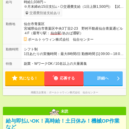
時給1,038円～
給与
※月末締め15日支払い ◎交通費支給（1日上限1,500円） 【試用
期間】試用期間なし
交通費別途支給あり
仙台市青葉区
勤務地
宮城県仙台市青葉区中央3丁目2-23 野村不動産仙台青葉通ビル
４F（最寄り駅：
仙台駅
/あおば通駅）
ポールトゥウィン株式会社 仙台センター
シフト制
勤務時間
1日あたりの実働時間：最大8時間/日 勤務時間 [1] 09:00～18:00
[2] 10:00～19:00 [3] 10:30～19:30 最低勤務日数(週)：2日 【シ
フトの決め方】 シフトサイクル：1ヶ月 シフト提出期限：シフ
副業・WワークOK / 10名以上の大量募集
特徴
ト開始の15日前 ☆希望休3日以上OK ほぼ100％希望が通ります
・昼休憩1時間、その他小休憩あり
気になる！
応募する
詳細へ
掲載元企業名
ポールトゥウィン株式会社 仙台センター
未読
給与即払いOK！高時給！土日休み！機械OP作業
など