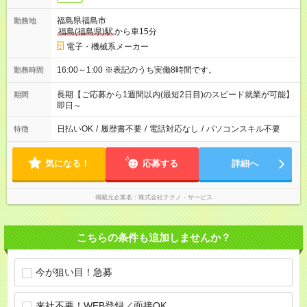
福島県福島市
勤務地
福島(福島県)駅
から車15分
電子・機械系メーカー
16:00～1:00 ※表記のうち実働8時間です。
勤務時間
長期【ご応募から1週間以内(最短2日目)のスピード就業が可能】
期間
即日～
日払いOK
/
履歴書不要
/
電話対応なし
/
パソコンスキル不要
特徴
気になる！
応募する
詳細へ
掲載元企業名
株式会社テクノ・サービス
こちらの条件も追加しませんか？
今が狙い目！急募
来社不要！WEB登録／面接OK