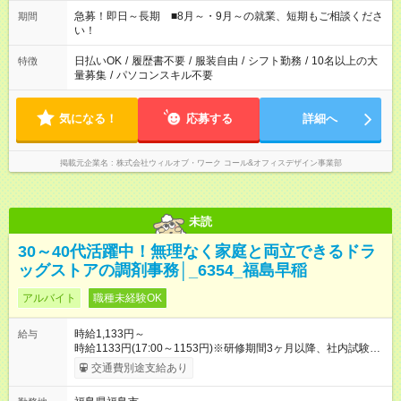
17：00 11：00～20：00 などなど！その他のお時間もOKです！
急募！即日～長期 ■8月～・9月～の就業、短期もご相談くださ
期間
い！
日払いOK
/
履歴書不要
/
服装自由
/
シフト勤務
/
10名以上の大
特徴
量募集
/
パソコンスキル不要
気になる！
応募する
詳細へ
掲載元企業名
株式会社ウィルオブ・ワーク コール&オフィスデザイン事業部
未読
30～40代活躍中！無理なく家庭と両立できるドラ
ッグストアの調剤事務│_6354_福島早稲
アルバイト
職種未経験OK
時給1,133円～
給与
時給1133円(17:00～1153円)※研修期間3ヶ月以降、社内試験に
よる更新判定あり 社内試験合格後、時給＋50～100円の昇給あ
交通費別途支給あり
り （大学生は＋20円） 試用期間あり：入社日から3ヶ月間／本
採用と待遇は変わりません。 【試用期間】試用期間あり 試用期