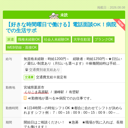
掲載日：2026.08.08
未読
NEW
【好きな時間曜日で働ける】電話面談OK！病院
での生活サポ
派遣
職種未経験OK
社会人未経験OK
大学生歓迎
ブランクOK
WEB登録・面接OK
無資格未経験：時給1200円～ 経験者：時給1250円～★日払い
給与
／週払い制度あり（月払いも選べます）※稼働開始時は手続き完
了次第のお支払いとなります。
交通費別途支給あり
交通費支給※規定有
交通費
宮城県栗原市
勤務地
くりこま高原駅
/
瀬峰駅
/
有壁駅
≪勤務地が選べる≫病院でのお仕事です。
★1日4時間～の時短シフトOK ★都合に合わせてシフトが決めら
勤務時間
れます シフト例： 7：00～16：00 9：00～15：00 9：00～
18：00 11：00～20：00 など ※Wワークの場合、他のお仕事と
合わせ週40時間超の就業はご案内できません ※法令に基づき、
開始日はご相談ください！ ★急募 ★職場が気に入れば、長期
期間
週20時間以上勤務は社会保険への加入対象となります ※労働者
でも働けます！