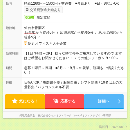
時給1260円～1500円＋交通費 ■昇給あり ■日・週払いOK
給与
交通費別途支給あり
規定支給
交通費
仙台市青葉区
勤務地
仙台駅
から徒歩5分
/
広瀬通駅から徒歩5分
/
あおば通駅から
徒歩5分
/
…
駅近オフィス＊大手企業
【1日7時間～OK】 様々な時間帯をご用意していますので まず
勤務時間
はご希望をお聞かせください！ ＜その他シフト例＞ 9：00～
17：00 11：00～20：00 などなど！その他のお時間もOKです！
急募！即日～長期 ■8月～・9月～の就業、短期もご相談くださ
期間
い！
日払いOK
/
履歴書不要
/
服装自由
/
シフト勤務
/
10名以上の大
特徴
量募集
/
パソコンスキル不要
気になる！
応募する
詳細へ
掲載元企業名
株式会社ウィルオブ・ワーク コール&オフィスデザイン事業部
掲載日：2026.08.07