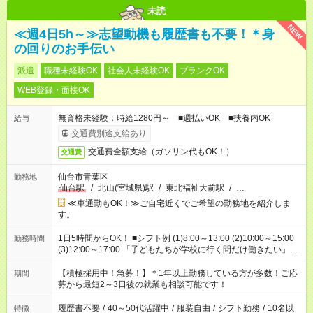
未読
NEW
≪週4日5h～≫志望動機も履歴書も不要！＊身
の回りのお手伝い
派遣
職種未経験OK
社会人未経験OK
ブランクOK
WEB登録・面接OK
無資格未経験：時給1280円～ ■週払いOK ■扶養内OK
給与
交通費別途支給あり
交通費全額支給（ガソリン代もOK！）
交通費
仙台市青葉区
勤務地
仙台駅
/
北山(宮城県)駅
/
東北福祉大前駅
/
…
≪車通勤もOK！≫ご自宅近くでご希望の勤務地を紹介しま
す。
1日5時間からOK！ ■シフト例 (1)8:00～13:00 (2)10:00～15:00
勤務時間
(3)12:00～17:00 「子どもたちが学校に行く間だけ働きたい」
「余裕を持って夕飯の準備がしたい」 「午前中は働いて、午後
はプライベートの時間にしたい」 など、ご希望を教えてくださ
【積極採用中！急募！】＊1年以上勤務している方が多数！ご応
期間
いね。 ※Wワーク希望の方へ 今ご覧のお仕事で希望する勤務時
募から最短2～3日後の就業も相談可能です！
間と、もう1つのお仕事の勤務時間。 合計で週40時間を超える
場合は応募できません。
履歴書不要
/
40～50代活躍中
/
服装自由
/
シフト勤務
/
10名以
特徴