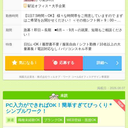
駅近オフィス＊大手企業
【1日7.5時間～OK】 様々な時間帯をご用意していますので まず
勤務時間
はご希望をお聞かせください！ ＜その他シフト例＞ 9：00～
17：00 11：00～20：00 などなど！その他のお時間もOKです！
急募！即日～長期 ■8月～・9月～の就業、短期もご相談くださ
期間
い！
日払いOK
/
履歴書不要
/
服装自由
/
シフト勤務
/
10名以上の大
特徴
量募集
/
電話対応なし
/
パソコンスキル不要
気になる！
応募する
詳細へ
掲載元企業名
株式会社ウィルオブ・ワーク コール&オフィスデザイン事業部
掲載日：2026.08.07
未読
NEW
PC入力ができればOK！簡単すぎてびっくり＊
シンプルワーク！
派遣
職種未経験OK
ブランクOK
WEB登録・面接OK