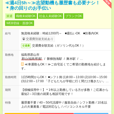
NEW
≪週4日5h～≫志望動機も履歴書も必要ナシ！
＊身の回りのお手伝い
派遣
職種未経験OK
社会人未経験OK
ブランクOK
WEB登録・面接OK
無資格未経験：時給1200円～ ■週払いOK ■扶養内OK
給与
交通費別途支給あり
交通費全額支給（ガソリン代もOK！）
交通費
福島県郡山市
勤務地
郡山(福島県)駅
/
磐梯熱海駅
/
舞木駅
/
…
≪車通勤もOK！≫ご自宅近くでご希望の勤務地を紹介しま
す。
1日5時間からOK！ ■シフト例 (1)8:00～13:00 (2)10:00～15:00
勤務時間
(3)12:00～17:00 「子どもたちが学校に行く間だけ働きたい」
「余裕を持って夕飯の準備がしたい」 「午前中は働いて、午後
はプライベートの時間にしたい」 など、ご希望を教えてくださ
【積極採用中！】＊1年以上勤務している方が多数！ご応募から
期間
いね。 ※Wワーク希望の方へ 今ご覧のお仕事で希望する勤務時
最短2～3日後の就業も相談可能です！
間と、もう1つのお仕事の勤務時間。 合計で週40時間を超える
場合は応募できません。
履歴書不要
/
40～50代活躍中
/
服装自由
/
シフト勤務
/
10名以
特徴
上の大量募集
/
電話対応なし
/
パソコンスキル不要