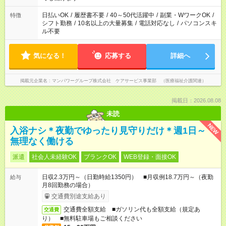
派遣法（日雇い派遣の原則禁止）により、短時間・短期間の就
業はご案内が難しい場合があります
日払いOK
/
履歴書不要
/
40～50代活躍中
/
副業・WワークOK
/
特徴
シフト勤務
/
10名以上の大量募集
/
電話対応なし
/
パソコンスキ
ル不要
気になる！
応募する
詳細へ
掲載元企業名
マンパワーグループ株式会社 ケアサービス事業部 （医療福祉介護関連）
掲載日：2026.08.08
未読
NEW
入浴ナシ＊夜勤でゆったり見守りだけ＊週1日～
無理なく働ける
派遣
社会人未経験OK
ブランクOK
WEB登録・面接OK
日収2.3万円～（日勤時給1350円） ■月収例18.7万円～（夜勤
給与
月8回勤務の場合）
交通費別途支給あり
交通費全額支給 ■ガソリン代も全額支給（規定あ
交通費
り） ■無料駐車場もご相談ください