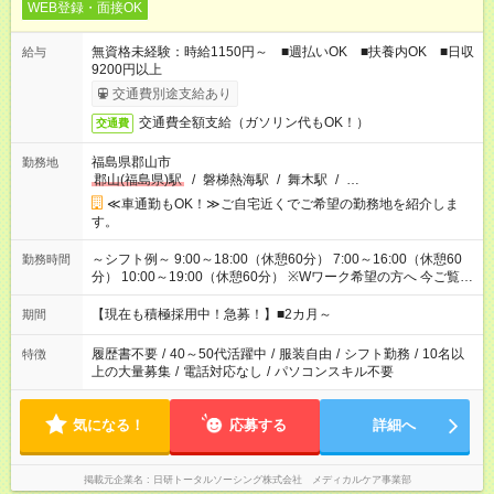
WEB登録・面接OK
無資格未経験：時給1150円～ ■週払いOK ■扶養内OK ■日収
給与
9200円以上
交通費別途支給あり
交通費全額支給（ガソリン代もOK！）
交通費
福島県郡山市
勤務地
郡山(福島県)駅
/
磐梯熱海駅
/
舞木駅
/
…
≪車通勤もOK！≫ご自宅近くでご希望の勤務地を紹介しま
す。
～シフト例～ 9:00～18:00（休憩60分） 7:00～16:00（休憩60
勤務時間
分） 10:00～19:00（休憩60分） ※Wワーク希望の方へ 今ご覧の
お仕事で希望する勤務時間と、もう1つのお仕事の勤務時間の合
計が 週40時間を超えなければOKです。
【現在も積極採用中！急募！】■2カ月～
期間
履歴書不要
/
40～50代活躍中
/
服装自由
/
シフト勤務
/
10名以
特徴
上の大量募集
/
電話対応なし
/
パソコンスキル不要
気になる！
応募する
詳細へ
掲載元企業名
日研トータルソーシング株式会社 メディカルケア事業部