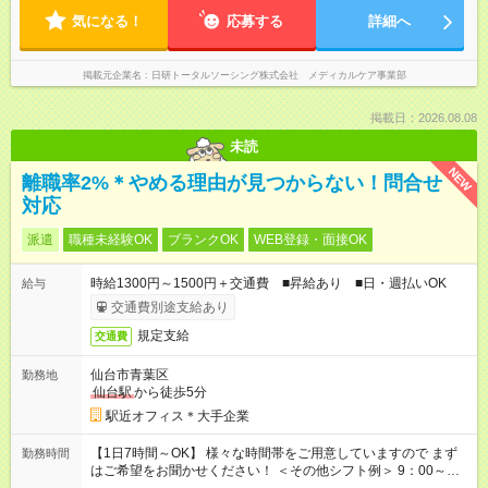
気になる！
応募する
詳細へ
掲載元企業名
日研トータルソーシング株式会社 メディカルケア事業部
掲載日：2026.08.08
未読
NEW
離職率2%＊やめる理由が見つからない！問合せ
対応
派遣
職種未経験OK
ブランクOK
WEB登録・面接OK
時給1300円～1500円＋交通費 ■昇給あり ■日・週払いOK
給与
交通費別途支給あり
規定支給
交通費
仙台市青葉区
勤務地
仙台駅
から徒歩5分
駅近オフィス＊大手企業
【1日7時間～OK】 様々な時間帯をご用意していますので まず
勤務時間
はご希望をお聞かせください！ ＜その他シフト例＞ 9：00～