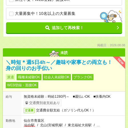
大量募集中！10名以上の大量募集
追加して再検索！
掲載日：2026.08.08
未読
NEW
＼時短＊週5日4h～／趣味や家事との両立も！
身の回りのお手伝い
派遣
職種未経験OK
社会人未経験OK
ブランクOK
WEB登録・面接OK
無資格未経験：時給1280円～ ■週払いOK ■扶養内OK
給与
交通費別途支給あり
交通費全額支給（ガソリン代もOK！）
交通費
仙台市青葉区
勤務地
仙台駅
/
北山(宮城県)駅
/
東北福祉大前駅
/
…