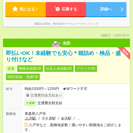
気になる！
応募する
詳細へ
掲載元企業名
株式会社マーキュリースタッフィング
掲載日：2026.08.07
未読
NEW
即払いOK！未経験でも安心＊箱詰め・検品・盛
り付けなど
派遣
職種未経験OK
社会人未経験OK
ブランクOK
WEB登録・面接OK
時給1050円～1250円 ★Wワーク不可
給与
交通費別途支給あり
交通費全額支給
交通費
青森県八戸市
勤務地
八戸駅
/
大久喜駅
/
金浜駅
/
…
八戸市など…勤務地多数！通いやすい勤務地をご紹介しま
す。