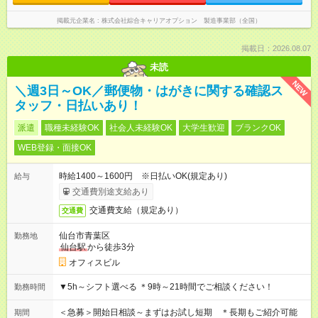
掲載元企業名
株式会社綜合キャリアオプション 製造事業部（全国）
掲載日：2026.08.07
未読
NEW
＼週3日～OK／郵便物・はがきに関する確認ス
タッフ・日払いあり！
派遣
職種未経験OK
社会人未経験OK
大学生歓迎
ブランクOK
WEB登録・面接OK
時給1400～1600円 ※日払いOK(規定あり)
給与
交通費別途支給あり
交通費支給（規定あり）
交通費
仙台市青葉区
勤務地
仙台駅
から徒歩3分
オフィスビル
▼5h～シフト選べる ＊9時～21時間でご相談ください！
勤務時間
＜急募＞開始日相談～まずはお試し短期 ＊長期もご紹介可能
期間