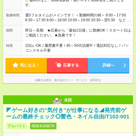
盛岡市など…勤務地多数！通いやすい勤務地をご紹介しま
す。
週5フルタイムがメインです！ ＜勤務時間の例＞ 8:00～17:00
勤務時間
8:30～17:30 9:00～18:00 10:00～19:00 20:30～翌5:30 など ★
その他にも勤務時間多数！ 日勤のみ、残業なし、交替制など
ご希望を教えてください！
即日～長期 ★応募から「最短2日後」に勤務OK！スタート日は
期間
ご相談ください。★急募です！
日払いOK
/
履歴書不要
/
40～50代活躍中
/
電話対応なし
/
パソ
特徴
コンスキル不要
気になる！
応募する
詳細へ
掲載元企業名
株式会社テクノ・サービス 採用担当
未読
◤ゲーム好きの"気付き"が仕事になる◢発売前ゲ
ームの最終チェック◎髪色・ネイル自由/T102-001
アルバイト
職種未経験OK