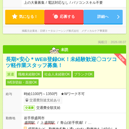
上の大量募集
/
電話対応なし
/
パソコンスキル不要
気になる！
応募する
詳細へ
掲載元企業名
日研トータルソーシング株式会社 メディカルケア事業部
掲載日：2026.08.07
未読
NEW
長期×安心＊WEB登録OK！未経験歓迎〇コツコ
ツ軽作業スタッフ募集！
派遣
職種未経験OK
社会人未経験OK
ブランクOK
WEB登録・面接OK
時給1100円～1350円 ★Wワーク不可
給与
交通費別途支給あり
交通費全額支給
交通費
岩手県盛岡市
勤務地
盛岡駅
/
上
盛岡駅
/
青山(岩手県)駅
/
…