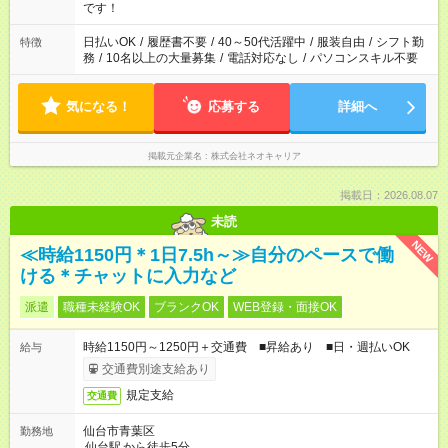
です！
日払いOK
/
履歴書不要
/
40～50代活躍中
/
服装自由
/
シフト勤
特徴
務
/
10名以上の大量募集
/
電話対応なし
/
パソコンスキル不要
気になる！
応募する
詳細へ
掲載元企業名
株式会社ネオキャリア
掲載日：2026.08.07
未読
NEW
≪時給1150円＊1日7.5h～≫自分のペースで働
ける＊チャットに入力など
派遣
職種未経験OK
ブランクOK
WEB登録・面接OK
時給1150円～1250円＋交通費 ■昇給あり ■日・週払いOK
給与
交通費別途支給あり
規定支給
交通費
仙台市青葉区
勤務地
仙台駅
から徒歩5分