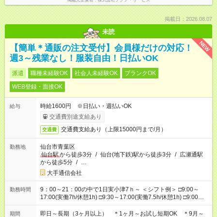
掲載元企業名
株式会社テクノ・サービス
掲載日：2026.08.07
未読
NEW
【簡単＊通販の注文受付】会員様だけの対応！
週3～残業なし！服装自由！日払いOK
派遣
職種未経験OK
社会人未経験OK
ブランクOK
WEB登録・面接OK
時給1600円 ※日払い・週払いOK
給与
交通費別途支給あり
交通費支給あり（上限15000円まで/月）
交通費
仙台市青葉区
勤務地
仙台駅
から徒歩3分
/
仙台(地下鉄)駅から徒歩3分
/
広瀬通駅
から徒歩5分
/
…
大手通信会社
9：00～21：00の中で1日実小津7ｈ～ ＜シフト例＞ □9:00～
勤務時間
17:00(実働7h/休憩1h) □9:30～17:00(実働7.5h/休憩1h) □9:00～
18:00(実働8h/休憩1h) □10:00～19:00(実働8h/休憩1h) □11:00～
20:00(実働8h/休憩1h) □13:00～21:00(実働7h/休憩1h) ＊固定シ
即日～長期（3ヶ月以上） ＊1ヶ月～お試し短期OK ＊9月～
期間