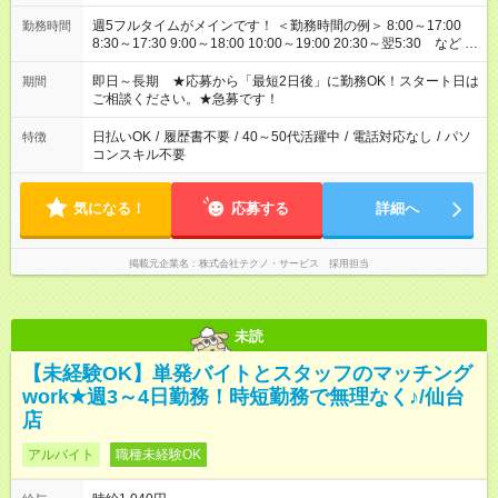
週5フルタイムがメインです！ ＜勤務時間の例＞ 8:00～17:00
勤務時間
8:30～17:30 9:00～18:00 10:00～19:00 20:30～翌5:30 など ★
その他にも勤務時間多数！ 日勤のみ、残業なし、交替制など
ご希望を教えてください！
即日～長期 ★応募から「最短2日後」に勤務OK！スタート日は
期間
ご相談ください。★急募です！
日払いOK
/
履歴書不要
/
40～50代活躍中
/
電話対応なし
/
パソ
特徴
コンスキル不要
気になる！
応募する
詳細へ
掲載元企業名
株式会社テクノ・サービス 採用担当
未読
【未経験OK】単発バイトとスタッフのマッチング
work★週3～4日勤務！時短勤務で無理なく♪/仙台
店
アルバイト
職種未経験OK