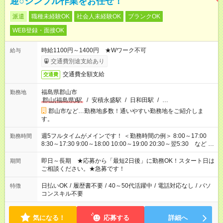
迎○シンプル作業をお任せ！
派遣
職種未経験OK
社会人未経験OK
ブランクOK
WEB登録・面接OK
時給1100円～1400円 ★Wワーク不可
給与
交通費別途支給あり
交通費全額支給
交通費
福島県郡山市
勤務地
郡山(福島県)駅
/
安積永盛駅
/
日和田駅
/
…
郡山市など…勤務地多数！通いやすい勤務地をご紹介しま
す。
週5フルタイムがメインです！ ＜勤務時間の例＞ 8:00～17:00
勤務時間
8:30～17:30 9:00～18:00 10:00～19:00 20:30～翌5:30 など ★
その他にも勤務時間多数！ 日勤のみ、残業なし、交替制など
ご希望を教えてください！
即日～長期 ★応募から「最短2日後」に勤務OK！スタート日は
期間
ご相談ください。★急募です！
日払いOK
/
履歴書不要
/
40～50代活躍中
/
電話対応なし
/
パソ
特徴
コンスキル不要
気になる！
応募する
詳細へ