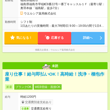
福島県福島市
勤務地
間の長さ：3ヶ月 雇用形態、給与は本採用時と同じです。
福島県福島市早稲町8番22号一番丁キャッスル１Ｆ（最寄り駅：
奥羽本線「福島駅」徒歩7分）
ウエルシア薬局株式会社
シフト制
勤務時間
1日あたりの実働時間：最大7時間/日 9:00～19:00の間で1日4時
間～応相談 ☆週4～5日の勤務 ※勤務曜日応相談 ※要普通自動車
運転免許（業務で使用するため） ☆未経験・無資格可
気になる！
応募する
詳細へ
掲載元企業名
ウエルシア薬局株式会社
未読
座り仕事！給与即払いOK！高時給！洗浄・梱包作
業
派遣
ブランクOK
WEB登録・面接OK
時給1200円
給与
交通費別途支給あり
交通費支給有り
交通費