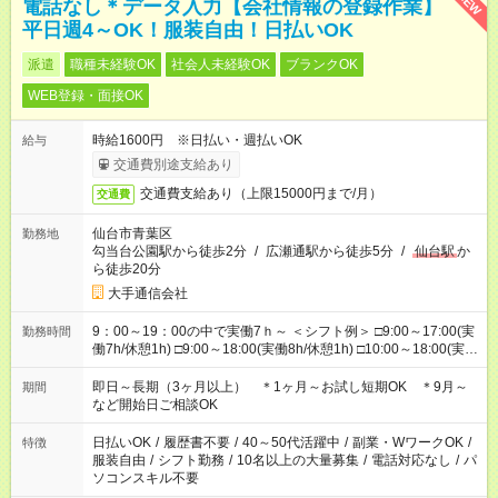
NEW
電話なし＊データ入力【会社情報の登録作業】
平日週4～OK！服装自由！日払いOK
派遣
職種未経験OK
社会人未経験OK
ブランクOK
WEB登録・面接OK
時給1600円 ※日払い・週払いOK
給与
交通費別途支給あり
交通費支給あり（上限15000円まで/月）
交通費
仙台市青葉区
勤務地
勾当台公園駅から徒歩2分
/
広瀬通駅から徒歩5分
/
仙台駅
か
ら徒歩20分
大手通信会社
9：00～19：00の中で実働7ｈ～ ＜シフト例＞ □9:00～17:00(実
勤務時間
働7h/休憩1h) □9:00～18:00(実働8h/休憩1h) □10:00～18:00(実働
7h/休憩1h) □10:00～19:00(実働8h/休憩1h) ＊時間固定ＯＫ
即日～長期（3ヶ月以上） ＊1ヶ月～お試し短期OK ＊9月～
期間
など開始日ご相談OK
日払いOK
/
履歴書不要
/
40～50代活躍中
/
副業・WワークOK
/
特徴
服装自由
/
シフト勤務
/
10名以上の大量募集
/
電話対応なし
/
パ
ソコンスキル不要