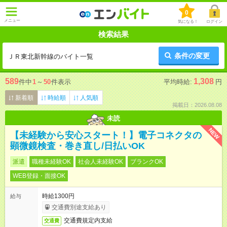
0
メニュー
気になる！
ログイン
検索結果
条件の変更
ＪＲ東北新幹線のバイト一覧
589
1,308
件中
1
～
50
件表示
平均時給:
円
新着順
時給順
人気順
掲載日：2026.08.08
未読
NEW
【未経験から安心スタート！】電子コネクタの
顕微鏡検査・巻き直し/日払いOK
派遣
職種未経験OK
社会人未経験OK
ブランクOK
WEB登録・面接OK
時給1300円
給与
交通費別途支給あり
交通費規定内支給
交通費