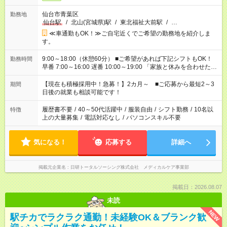
仙台市青葉区
勤務地
仙台駅
/
北山(宮城県)駅
/
東北福祉大前駅
/
…
≪車通勤もOK！≫ご自宅近くでご希望の勤務地を紹介しま
す。
9:00～18:00（休憩60分） ■ご希望があれば下記シフトもOK！
勤務時間
早番 7:00～16:00 遅番 10:00～19:00 「家族と休みを合わせた
い」 「余裕を持って夕飯の準備がしたい」 「できれば残業はし
たくない」 など、ご希望を教えてくださいね。 ※Wワーク希望
【現在も積極採用中！急募！】2カ月～ ■ご応募から最短2～3
期間
の方へ 今ご覧のお仕事で希望する勤務時間と、もう1つのお仕事
日後の就業も相談可能です！
の勤務時間。 合計で週40時間を超える場合は応募できません。
履歴書不要
/
40～50代活躍中
/
服装自由
/
シフト勤務
/
10名以
特徴
上の大量募集
/
電話対応なし
/
パソコンスキル不要
気になる！
応募する
詳細へ
掲載元企業名
日研トータルソーシング株式会社 メディカルケア事業部
掲載日：2026.08.07
未読
NEW
駅チカでラクラク通勤！未経験OK＆ブランク歓