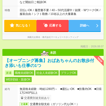
フトOK
など開始日ご相談OK
日払いOK
/
履歴書不要
/
40～50代活躍中
/
副業・WワークOK
/
特徴
服装自由
/
シフト勤務
/
10名以上の大量募集
気になる！
応募する
詳細へ
掲載元企業名
株式会社マーキュリースタッフィング
掲載日：2026.08.07
未読
NEW
【オープニング募集】おばあちゃんのお散歩付
き添いも仕事の1つ
派遣
職種未経験OK
社会人未経験OK
ブランクOK
WEB登録・面接OK
無資格未経験：時給1280円～ ■週払いOK ■扶養内OK ■日収
給与
1万240円以上
交通費別途支給あり
交通費全額支給（ガソリン代もOK！）
交通費