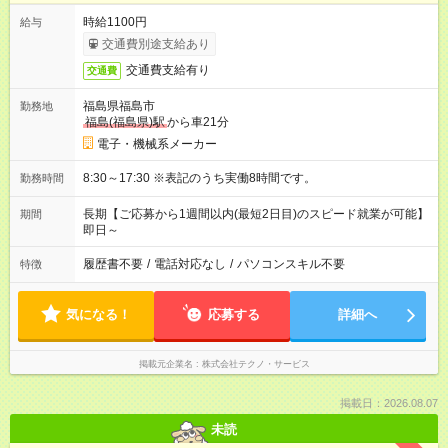
時給1100円
給与
交通費別途支給あり
交通費支給有り
交通費
福島県福島市
勤務地
福島(福島県)駅
から車21分
電子・機械系メーカー
8:30～17:30 ※表記のうち実働8時間です。
勤務時間
長期【ご応募から1週間以内(最短2日目)のスピード就業が可能】
期間
即日～
履歴書不要
/
電話対応なし
/
パソコンスキル不要
特徴
気になる！
応募する
詳細へ
掲載元企業名
株式会社テクノ・サービス
掲載日：2026.08.07
未読