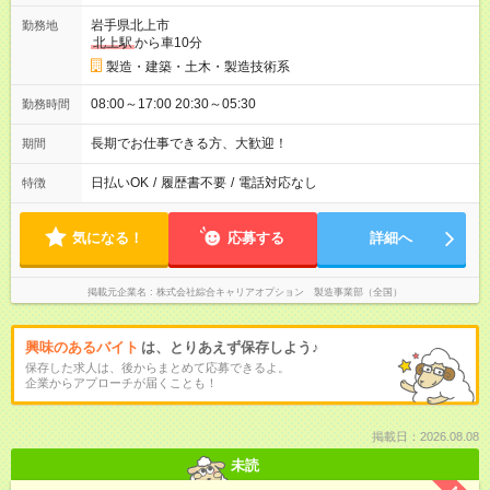
岩手県北上市
勤務地
北上駅
から車10分
製造・建築・土木・製造技術系
08:00～17:00 20:30～05:30
勤務時間
長期でお仕事できる方、大歓迎！
期間
日払いOK
/
履歴書不要
/
電話対応なし
特徴
気になる！
応募する
詳細へ
掲載元企業名
株式会社綜合キャリアオプション 製造事業部（全国）
興味のあるバイト
は、とりあえず保存しよう♪
保存した求人は、後からまとめて応募できるよ。
企業からアプローチが届くことも！
掲載日：2026.08.08
未読