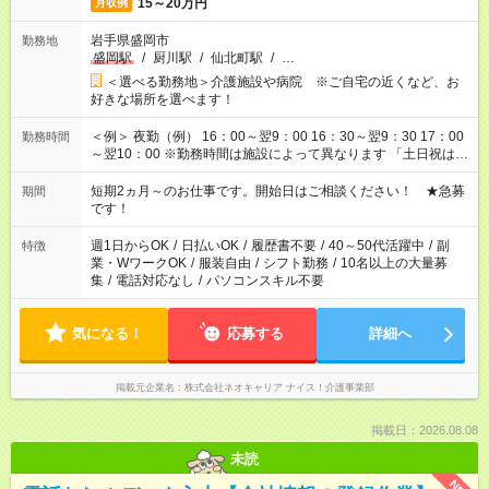
15～20万円
月収例
岩手県盛岡市
勤務地
盛岡駅
/
厨川駅
/
仙北町駅
/
…
＜選べる勤務地＞介護施設や病院 ※ご自宅の近くなど、お
好きな場所を選べます！
＜例＞ 夜勤（例） 16：00～翌9：00 16：30～翌9：30 17：00
勤務時間
～翌10：00 ※勤務時間は施設によって異なります 「土日祝は休
みたい」 「しっかり稼ぎたい」 「もう少し遅い時間から始めた
い」など ご希望にあったお仕事をご案内いたします。 ※未経験
短期2ヵ月～のお仕事です。開始日はご相談ください！ ★急募
期間
の方の場合は1～2ヶ月間は日中での仕事を経験いただき、 お
です！
仕事に慣れてからの夜勤になります。 ★家庭の都合でお休みが
必要な場合も遠慮なくご相談ください。
週1日からOK
/
日払いOK
/
履歴書不要
/
40～50代活躍中
/
副
特徴
業・WワークOK
/
服装自由
/
シフト勤務
/
10名以上の大量募
集
/
電話対応なし
/
パソコンスキル不要
気になる！
応募する
詳細へ
掲載元企業名
株式会社ネオキャリア ナイス！介護事業部
掲載日：2026.08.08
未読