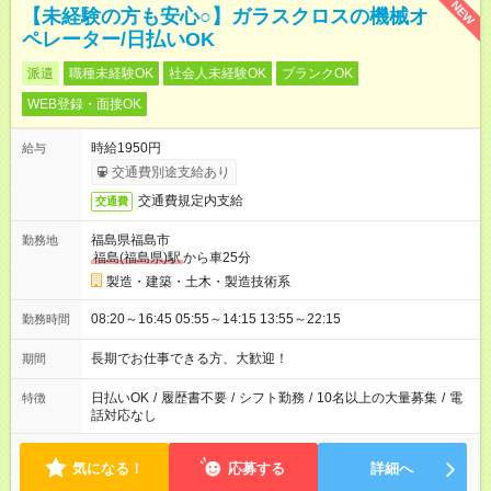
NEW
【未経験の方も安心○】ガラスクロスの機械オ
ペレーター/日払いOK
派遣
職種未経験OK
社会人未経験OK
ブランクOK
WEB登録・面接OK
時給1950円
給与
交通費別途支給あり
交通費規定内支給
交通費
福島県福島市
勤務地
福島(福島県)駅
から車25分
製造・建築・土木・製造技術系
08:20～16:45 05:55～14:15 13:55～22:15
勤務時間
長期でお仕事できる方、大歓迎！
期間
日払いOK
/
履歴書不要
/
シフト勤務
/
10名以上の大量募集
/
電
特徴
話対応なし
気になる！
応募する
詳細へ