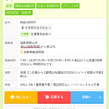
派遣
職種未経験OK
社会人未経験OK
ブランクOK
WEB登録・面接OK
時給1600円
給与
交通費別途支給あり
交通費支給有り
交通費
福島県郡山市
勤務地
郡山(福島県)駅
から車12分
自動車輸送関係
7:40～16:00 15:45～0:00 23:45～8:00 ※表記のうち実働7時間
勤務時間
15分から7時間20分です。
長期【ご応募から1週間以内(最短2日目)のスピード就業が可能】
期間
即日～
日払いOK
/
履歴書不要
/
電話対応なし
/
パソコンスキル不要
特徴
気になる！
応募する
詳細へ