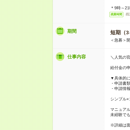
＊9時～2
残
残業時間
期間
短期（3
＜急募＞
仕事内容
＼人気の
給付金の
▼具体的
・申請書
・申請情
シンプル×
マニュア
未経験で
※詳細は