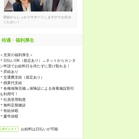
登録からしっかりサポートしますのでお任せ
ください！
待遇・福利厚生
＜充実の福利厚生＞
＊日払いOK（規定あり）→ネットからカンタ
ン申請でお給料日を待たずに受け取れる！
＊昇給あり
＊交通費支給（規定あり）
＊残業代支給
＊各種保険完備→保険証による保養施設割引
も利用可！
＊社員登用制度
＊無料定期健診
＊有給休暇
＊慶弔休暇
お給料は日払いが可能
ポイント！