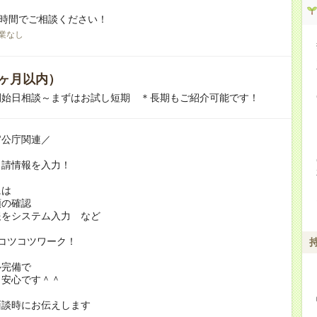
1時間でご相談ください！
業なし
ヶ月以内）
開始日相談～まずはお試し短期 ＊長期もご紹介可能です！
官公庁関連／
申請情報を入力！
には
類の確認
報をシステム入力 など
コツコツワーク！
ル完備で
も安心です＾＾
面談時にお伝えします