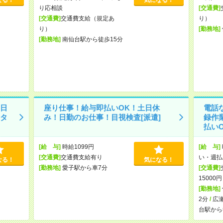
り応相談
[交通費]
[交通費]
交通費支給（規定あ
り）
り）
[勤務地]
[勤務地]
南仙台駅から徒歩15分
日
座り仕事！給与即払いOK！土日休
電話
タ
み！日勤のお仕事！目視検査[派遣]
録作
払いO
[給 与]
時給1099円
[給 与]
[交通費]
交通費支給有り
い・週払
なる！
気になる！
[勤務地]
愛子駅から車7分
[交通費]
15000
[勤務地]
2分
/
広
台駅から