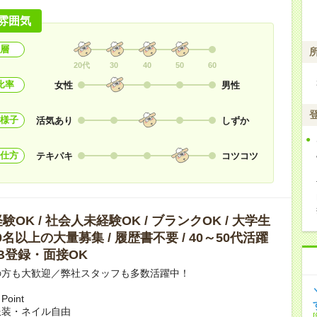
雰囲気
層
20代
30
40
50
60
比率
女性
男性
様子
活気あり
しずか
仕方
テキパキ
コツコツ
OK / 社会人未経験OK / ブランクOK / 大学生
10名以上の大量募集 / 履歴書不要 / 40～50代活躍
WEB登録・面接OK
の方も大歓迎／弊社スタッフも多数活躍中！
oint
服装・ネイル自由