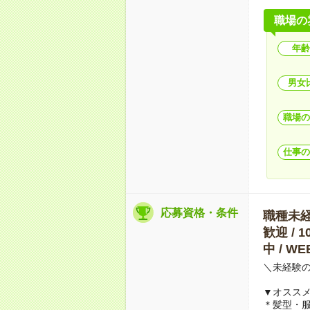
職場の
年齢
男女
職場の
仕事の
応募資格・条件
職種未経験
歓迎 / 
中 / 
＼未経験
▼オススメP
＊髪型・