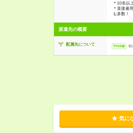
＊10名以
＊直接雇
も多数！
派遣先の概要
配属先について
幅
平均年齢
気に