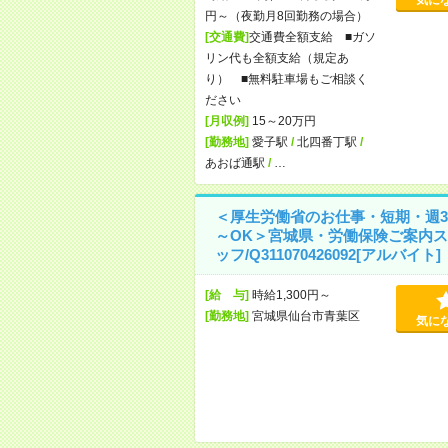
円～（夜勤月8回勤務の場合）
[交通費]
交通費全額支給 ■ガソ
リン代も全額支給（規定あ
り） ■無料駐車場もご相談く
ださい
[月収例]
15～20万円
[勤務地]
愛子駅
/
北四番丁駅
/
あおば通駅
/
…
＜厚生労働省のお仕事・短期・週3
～OK＞宮城県・労働保険ご案内ス
ッフ/Q311070426092[アルバイト]
[給 与]
時給1,300円～
[勤務地]
宮城県仙台市青葉区
気に