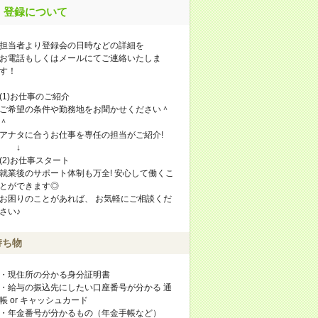
登録について
担当者より登録会の日時などの詳細を
お電話もしくはメールにてご連絡いたしま
す！
(1)お仕事のご紹介
ご希望の条件や勤務地をお聞かせください＾
＾
アナタに合うお仕事を専任の担当がご紹介!
↓
(2)お仕事スタート
就業後のサポート体制も万全! 安心して働くこ
とができます◎
お困りのことがあれば、 お気軽にご相談くだ
さい♪
持ち物
・現住所の分かる身分証明書
・給与の振込先にしたい口座番号が分かる 通
帳 or キャッシュカード
・年金番号が分かるもの（年金手帳など）