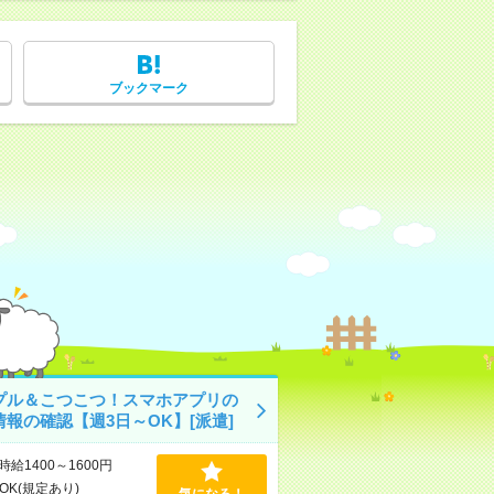
ブックマーク
プル＆こつこつ！スマホアプリの
情報の確認【週3日～OK】[派遣]
時給1400～1600円
OK(規定あり)
気になる！