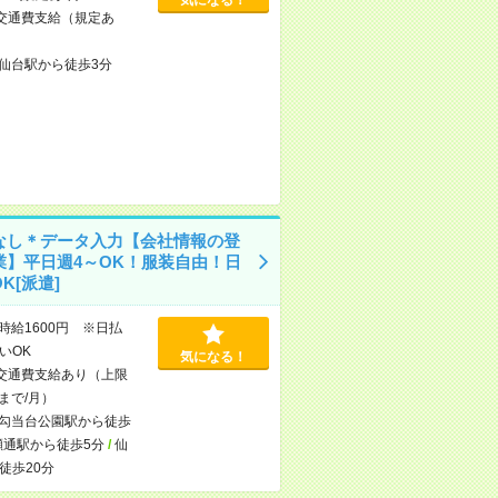
交通費支給（規定あ
仙台駅から徒歩3分
なし＊データ入力【会社情報の登
業】平日週4～OK！服装自由！日
K[派遣]
時給1600円 ※日払
いOK
気になる！
交通費支給あり（上限
円まで/月）
勾当台公園駅から徒歩
瀬通駅から徒歩5分
/
仙
徒歩20分