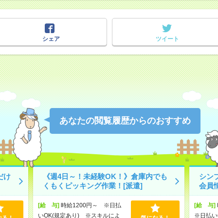
シェア
ツイート
あなたの閲覧履歴からのおすすめ
だけ
《週4日～！未経験OK！》倉庫内でも
シン
くもくピッキング作業！[派遣]
会員
[給 与]
時給1200円～ ※日払
[給 与]
いOK(規定あり) ※スキルによ
※日払い
なる！
気になる！