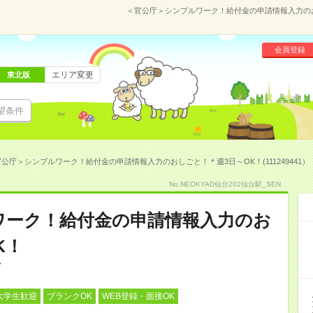
＜官公庁＞シンプルワーク！給付金の申請情報入力のおし
会員登録
エリア変更
東北版
望条件
公庁＞シンプルワーク！給付金の申請情報入力のおしごと！＊週3日～OK！(111249441）
No.NEOKYAD仙台202仙台駅_SEN
ワーク！給付金の申請情報入力のお
K！
大学生歓迎
ブランクOK
WEB登録・面接OK