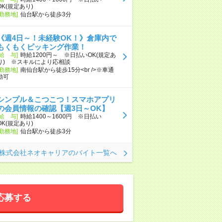
OK(規定あり)
[勤務地]
仙台駅から徒歩3分
《週4日～！未経験OK！》倉庫内で
もくもくピッキング作業！
[給 与]
時給1200円～ ※日払いOK(規定あ
り) ※スキルにより応相談
[勤務地]
南仙台駅から徒歩15分<br />※車通
勤可
シンプル＆こつこつ！スマホアプリ
の会員情報の確認【週3日～OK】
[給 与]
時給1400～1600円 ※日払い
OK(規定あり)
[勤務地]
仙台駅から徒歩3分
株式会社ネオキャリアのバイト一覧へ
応募する