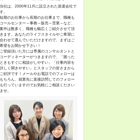
当社は、2000年11月に設立された派遣会社で
す。
短期のお仕事から長期のお仕事まで、職種も
コールセンター～事務～販売～営業～など、
案件は数多く、職種も幅広くご紹介させて頂
きます。あなたのライフスタイルやご希望に
合わせて選んでいただけますので、まずはご
希望をお聞かせ下さい！
ご登録頂いた方には専属のコンサルタントと
コーディネーターがつきますので、「困った
ときもすぐに相談がしやすい」「仕事内容を
詳しく聞きやすい」とスタッフの皆さまから
ご好評です！メールやお電話でのフォローは
もちろん、就業先に直接訪問してのフォロー
も行っていますのでお気軽にご相談ください
ませ。