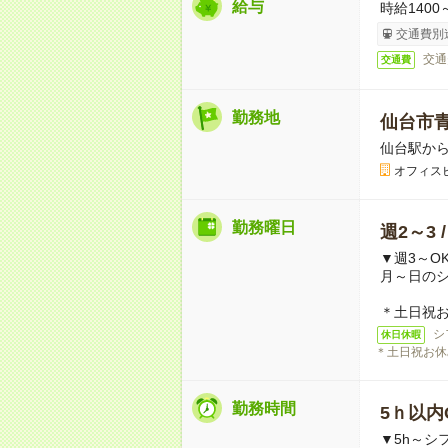
給与
時給1400
交通費別
交通
交通費
勤務地
仙台市
仙台駅から
オフィス
勤務曜日
週2～3 
▼週3～O
月～日の
＊土日祝お
シ
休日休暇
＊土日祝お休
勤務時間
5ｈ以内O
▼5h～シ