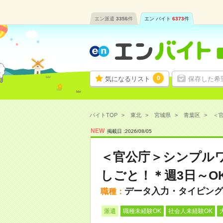
エン派遣
3356
件
エン バイト
6373
件
0
気になるリスト
保存した希
バイトTOP
東北
宮城県
青葉区
＜官
NEW
掲載日 :
2026
/
08
/
05
＜官公庁＞シンプル
しごと！＊週3日～O
データ入力・タイピング
職種：
派遣
職種未経験OK
社会人未経験OK