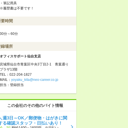
・筆記用具
※履歴書は不要です！
所要時間
30分～60分
登録場所
オフィスサポート仙台支店
宮城県仙台市青葉区中央3丁目2-1 青葉通り
プラザ13階
TEL：022-204-1827
MAIL：
yoyaku_kita@neo-career.co.jp
担当：登録担当
この会社のその他のバイト情報
＼週3日～OK／郵便物・はがきに関
する確認スタッフ・日払いあり！
[給 与]
時給1400～1600円 ※日払い