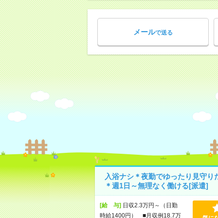
メール
で送る
入浴ナシ＊夜勤でゆったり見守り
＊週1日～無理なく働ける[派遣]
[給 与]
日収2.3万円～（日勤
時給1400円） ■月収例18.7万
気に