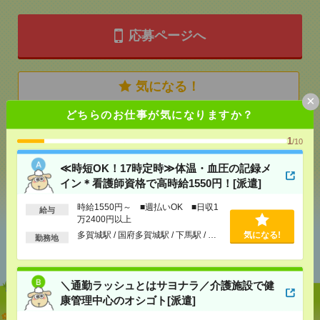
応募ページへ
気になる！
×
どちらのお仕事が気になりますか？
メール
LINE
で送る
で送る
1
/10
≪時短OK！17時定時≫体温・血圧の記録メ
イン＊看護師資格で高時給1550円！[派遣]
シェア
ツイート
ブックマーク
時給1550円～ ■週払いOK ■日収1
給与
万2400円以上
多賀城駅 / 国府多賀城駅 / 下馬駅 / …
気になる!
あなたの閲覧履歴からの
勤務地
おすすめ
＼通勤ラッシュとはサヨナラ／介護施設で健
康管理中心のオシゴト[派遣]
≪時短OK！17時定時≫体温・血圧の記録メイン＊看