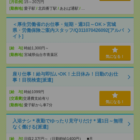
[月収例]
15～20万円
[勤務地]
愛子駅
/
北四番丁駅
/
あおば通駅
/
…
＜厚生労働省のお仕事・短期・週3日～OK＞宮城
県・労働保険ご案内スタッフ/Q311070426092[アルバ
イト]
[給 与]
時給1,300円～
[勤務地]
宮城県仙台市青葉区
気になる！
座り仕事！給与即払いOK！土日休み！日勤のお仕
事！目視検査[派遣]
[給 与]
時給1099円
[交通費]
交通費支給有り
気になる！
[勤務地]
愛子駅から車7分
入浴ナシ＊夜勤でゆったり見守りだけ＊週1日～無理
なく働ける[派遣]
[給 与]
日収2.3万円～（日勤時給1400円） ■月