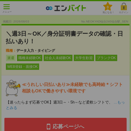
0
メニュー
気になる！
ログイン
掲載日 :2026
/
08
/
03
No.NEOKYAD仙台240仙台駅_SEN
＼週3日～OK／身分証明書データの確認・日
払いあり！
職種：
データ入力・タイピング
派遣
職種未経験OK
社会人未経験OK
大学生歓迎
ブランクOK
WEB登録・面接OK
≪うれしい日払いあり≫未経験でも高時給＊シフト
相談もOKで働きやすい環境です
【迷ったらまず応募でOK】週3日～・5h～など柔軟シフトで、
...もっ
とみる
応募ページへ