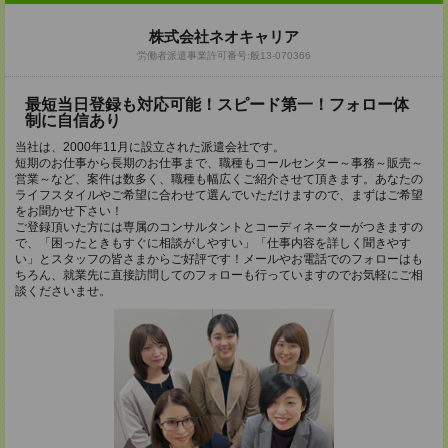
株式会社ネオキャリア
労働者派遣事業許可番号:般13-070366
最短当日登録も対応可能！スピード第一！フォロー体
制に自信あり
当社は、2000年11月に設立された派遣会社です。
短期のお仕事から長期のお仕事まで、職種もコールセンター～事務～販売～
営業～など、案件は数多く、職種も幅広くご紹介させて頂きます。あなたの
ライフスタイルやご希望に合わせて選んでいただけますので、まずはご希望
をお聞かせ下さい！
ご登録頂いた方には専属のコンサルタントとコーディネーターがつきますの
で、「困ったときもすぐに相談がしやすい」「仕事内容を詳しく聞きやす
い」とスタッフの皆さまからご好評です！メールやお電話でのフォローはも
ちろん、就業先に直接訪問してのフォローも行っていますのでお気軽にご相
談くださいませ。