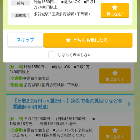
時給1550円～ ■週払いOK ■日収1
護師資格で高時給1550円！[派遣]
給与
万2400円以上
多賀城駅 / 国府多賀城駅 / 下馬駅 / …
気になる!
[給 与]
時給1550円～ ■週払いOK ■日収1万
勤務地
2400円以上
[交通費]
交通費全額支給
気になる！
[勤務地]
多賀城駅
/
国府多賀城駅
/
下馬駅
/
…
スキップ
どちらも気になる！
＼通勤ラッシュとはサヨナラ／介護施設で健康管理
中心のオシゴト[派遣]
しばらく表示しない
[給 与]
時給1550円～ ■週払いOK ■日収1万
2400円以上
[交通費]
交通費全額支給
気になる！
[勤務地]
多賀城駅
/
国府多賀城駅
/
下馬駅
/
…
【日収2.2万円～×週2日～】病院で夜の見回りなど＠
看護師サポ[派遣]
[給 与]
日収2万2500円～（日勤時給1250円） ■
月収例18万円～（夜勤月8回勤務の場合）
[交通費]
交通費全額支給 ■ガソリン代も全額支給
（規定あり） ■無料駐車場もご相談ください
気になる！