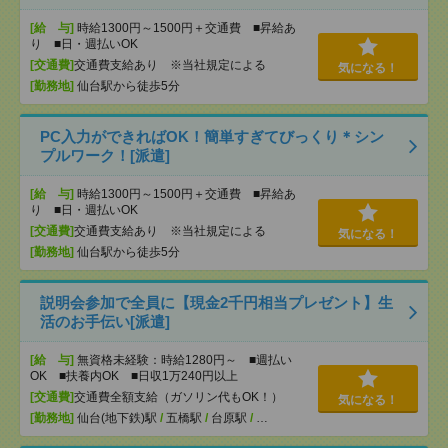
[給 与]
時給1300円～1500円＋交通費 ■昇給あ
り ■日・週払いOK
[交通費]
交通費支給あり ※当社規定による
気になる！
[勤務地]
仙台駅から徒歩5分
PC入力ができればOK！簡単すぎてびっくり＊シン
プルワーク！[派遣]
[給 与]
時給1300円～1500円＋交通費 ■昇給あ
り ■日・週払いOK
[交通費]
交通費支給あり ※当社規定による
気になる！
[勤務地]
仙台駅から徒歩5分
説明会参加で全員に【現金2千円相当プレゼント】生
活のお手伝い[派遣]
[給 与]
無資格未経験：時給1280円～ ■週払い
OK ■扶養内OK ■日収1万240円以上
[交通費]
交通費全額支給（ガソリン代もOK！）
気になる！
[勤務地]
仙台(地下鉄)駅
/
五橋駅
/
台原駅
/
…