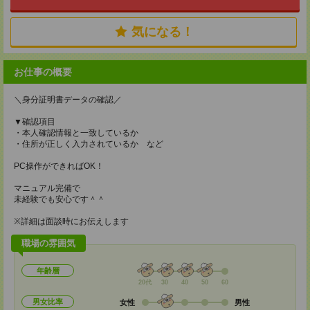
気になる！
お仕事の概要
＼身分証明書データの確認／
▼確認項目
・本人確認情報と一致しているか
・住所が正しく入力されているか など
PC操作ができればOK！
マニュアル完備で
未経験でも安心です＾＾
※詳細は面談時にお伝えします
職場の雰囲気
年齢層
20代
30
40
50
60
男女比率
女性
男性