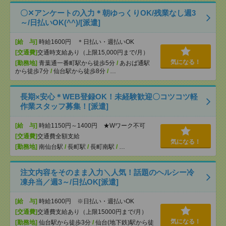
〇✕アンケートの入力＊朝ゆっくりOK/残業なし週3
～/日払いOK(^^)/[派遣]
[給 与]
時給1600円 ＊日払い・週払いOK
[交通費]
交通時支給あり（上限15,000円まで/月）
気になる！
[勤務地]
青葉通一番町駅から徒歩5分
/
あおば通駅
から徒歩7分
/
仙台駅から徒歩8分
/
…
長期×安心＊WEB登録OK！未経験歓迎〇コツコツ軽
作業スタッフ募集！[派遣]
[給 与]
時給1150円～1400円 ★Wワーク不可
[交通費]
交通費全額支給
気になる！
[勤務地]
南仙台駅
/
長町駅
/
長町南駅
/
…
注文内容をそのまま入力＼人気！話題のヘルシー冷
凍弁当／週3～/日払OK[派遣]
[給 与]
時給1600円 ※日払い・週払いOK
[交通費]
交通費支給あり（上限15000円まで/月）
気になる！
[勤務地]
仙台駅から徒歩3分
/
仙台(地下鉄)駅から徒