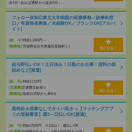
歩3分
/
あおば通駅から徒歩5分
/
…
フォロー体制◎東北大学病院の医療事務／診療科窓
口／有資格者募集／未経験OK／ブランクOK[アルバ
イト]
[給 与]
時給1,090円～
[勤務地]
宮城県仙台市青葉区星陵町1-1
気になる！
給与即払いOK！土日休み！日勤のお仕事！原料の袋
詰めなど[派遣]
[給 与]
時給1110円
[交通費]
交通費支給有り
気になる！
[勤務地]
陸前白沢駅から車6分
高時給＆残業なしでタイパ良きっ【マッチングアプ
リの登録審査】週3～日払いOK[派遣]
[給 与]
時給1500円 ※日払い・週払いOK
[交通費]
交通費支給あり（上限15000円まで/月）