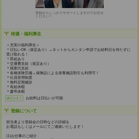
登録からしっかりサポートしますのでお任せ
ください！
待遇・福利厚生
＜充実の福利厚生＞
＊日払いOK（規定あり）→ネットからカンタン申請でお給料日を待たずに
受け取れる！
＊昇給あり
＊交通費支給（規定あり）
＊残業代支給
＊各種保険完備→保険証による保養施設割引も利用可！
＊社員登用制度
＊無料定期健診
＊有給休暇
＊慶弔休暇
お給料は日払いが可能
ポイント！
登録について
担当者より登録会の日時などの詳細を
お電話もしくはメールにてご連絡いたします！
(1)お仕事のご紹介