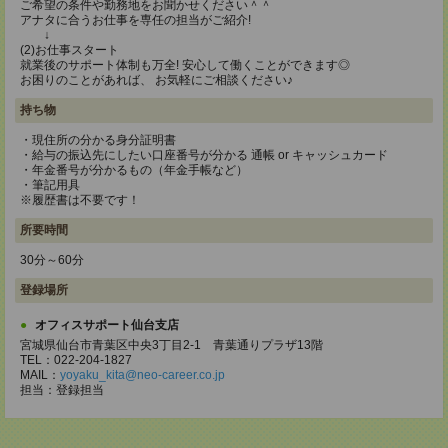
ご希望の条件や勤務地をお聞かせください＾＾
アナタに合うお仕事を専任の担当がご紹介!
↓
(2)お仕事スタート
就業後のサポート体制も万全! 安心して働くことができます◎
お困りのことがあれば、 お気軽にご相談ください♪
持ち物
・現住所の分かる身分証明書
・給与の振込先にしたい口座番号が分かる 通帳 or キャッシュカード
・年金番号が分かるもの（年金手帳など）
・筆記用具
※履歴書は不要です！
所要時間
30分～60分
登録場所
オフィスサポート仙台支店
宮城県仙台市青葉区中央3丁目2-1 青葉通りプラザ13階
TEL：022-204-1827
MAIL：
yoyaku_kita@neo-career.co.jp
担当：登録担当