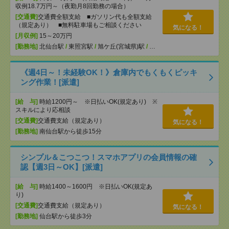
収例18.7万円～（夜勤月8回勤務の場合）
[交通費]
交通費全額支給 ■ガソリン代も全額支給
（規定あり） ■無料駐車場もご相談ください
気になる！
[月収例]
15～20万円
[勤務地]
北仙台駅
/
東照宮駅
/
旭ケ丘(宮城県)駅
/
…
《週4日～！未経験OK！》倉庫内でもくもくピッキ
ング作業！[派遣]
[給 与]
時給1200円～ ※日払いOK(規定あり) ※
スキルにより応相談
[交通費]
交通費支給（規定あり）
気になる！
[勤務地]
南仙台駅から徒歩15分
シンプル＆こつこつ！スマホアプリの会員情報の確
認【週3日～OK】[派遣]
[給 与]
時給1400～1600円 ※日払いOK(規定あ
り)
[交通費]
交通費支給（規定あり）
気になる！
[勤務地]
仙台駅から徒歩3分