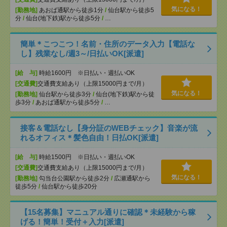
気になる！
[勤務地]
あおば通駅から徒歩1分
/
仙台駅から徒歩5
分
/
仙台(地下鉄)駅から徒歩5分
/
…
簡単＊こつこつ！名前・住所のデータ入力【電話な
し】残業なし/週3～/日払いOK[派遣]
[給 与]
時給1600円 ※日払い・週払いOK
[交通費]
交通費支給あり（上限15000円まで/月）
気になる！
[勤務地]
仙台駅から徒歩3分
/
仙台(地下鉄)駅から徒
歩3分
/
あおば通駅から徒歩5分
/
…
接客＆電話なし【身分証のWEBチェック】音楽が流
れるオフィス＊髪色自由！日払OK[派遣]
[給 与]
時給1500円 ※日払い・週払いOK
[交通費]
交通費支給あり（上限15000円まで/月）
気になる！
[勤務地]
勾当台公園駅から徒歩2分
/
広瀬通駅から
徒歩5分
/
仙台駅から徒歩20分
【15名募集】マニュアル通りに確認＊未経験から稼
げる！簡単！受付＋入力[派遣]