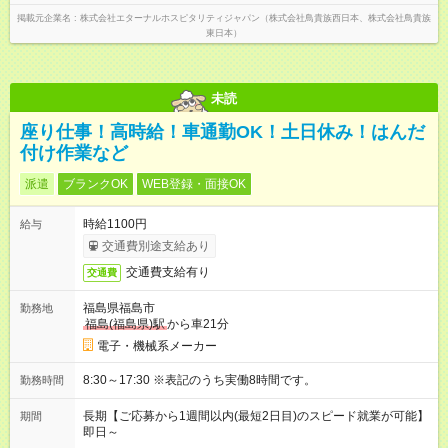
掲載元企業名
株式会社エターナルホスピタリティジャパン（株式会社鳥貴族西日本、株式会社鳥貴族
東日本）
未読
座り仕事！高時給！車通勤OK！土日休み！はんだ
付け作業など
派遣
ブランクOK
WEB登録・面接OK
時給1100円
給与
交通費別途支給あり
交通費支給有り
交通費
福島県福島市
勤務地
福島(福島県)駅
から車21分
電子・機械系メーカー
8:30～17:30 ※表記のうち実働8時間です。
勤務時間
長期【ご応募から1週間以内(最短2日目)のスピード就業が可能】
期間
即日～