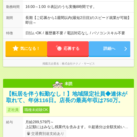
16:00～1:00 ※表記のうち実働8時間です。
勤務時間
長期【ご応募から1週間以内(最短2日目)のスピード就業が可能】
期間
即日～
日払いOK
/
履歴書不要
/
電話対応なし
/
パソコンスキル不要
特徴
気になる！
応募する
詳細へ
掲載元企業名
株式会社テクノ・サービス
未読
【転居を伴う転勤なし！】地域限定社員◆連休が
取れて、年休116日。店長の最高年収は750万。
正社員
職種未経験OK
月給289,579円～
給与
上記額にはみなし残業代を含みます。※超過分は全額支給いたし
ます。 みなし残業代 49,699円 以上／月 みなし残業時間 30時間
交通費別途支給あり
／月 定額深夜手当（60時間、1万9880円～）含む。 それぞれ