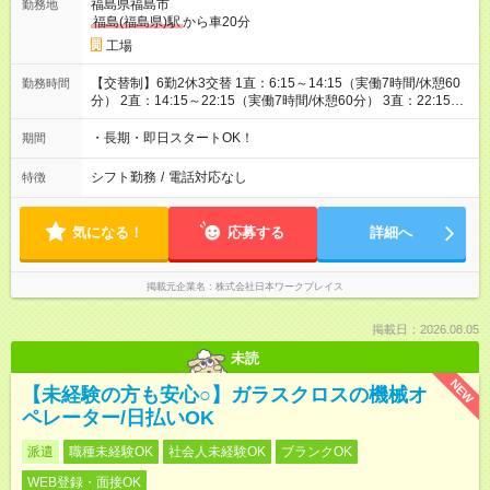
福島県福島市
勤務地
福島(福島県)駅
から車20分
工場
【交替制】6勤2休3交替 1直：6:15～14:15（実働7時間/休憩60
勤務時間
分） 2直：14:15～22:15（実働7時間/休憩60分） 3直：22:15～
翌6:15（実働7時間/休憩60分）
・長期・即日スタートOK！
期間
シフト勤務
/
電話対応なし
特徴
気になる！
応募する
詳細へ
掲載元企業名
株式会社日本ワークプレイス
掲載日：2026.08.05
未読
NEW
【未経験の方も安心○】ガラスクロスの機械オ
ペレーター/日払いOK
派遣
職種未経験OK
社会人未経験OK
ブランクOK
WEB登録・面接OK