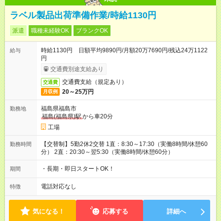
ラベル製品出荷準備作業/時給1130円
派遣
職種未経験OK
ブランクOK
時給1130円 日額平均9890円/月額20万7690円/残込24万1122
給与
円
交通費別途支給あり
交通費支給（規定あり）
交通費
20～25万円
月収例
福島県福島市
勤務地
福島(福島県)駅
から車20分
工場
【交替制】5勤2休2交替 1直：8:30～17:30（実働8時間/休憩60
勤務時間
分） 2直：20:30～翌5:30（実働8時間/休憩60分）
・長期・即日スタートOK！
期間
電話対応なし
特徴
気になる！
応募する
詳細へ