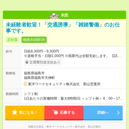
未読
未経験者歓迎！「交通誘導」「雑踏警備」のお仕
事です。
正社員
職種未経験OK
日給8,300円～8,300円
給与
※資格手当：日額1,000円 ※残業代は全額支給します。 【試用期
間】試用期間あり 試用期間の長さ：3ヶ月 雇用形態、給与は本
交通費別途支給あり
採用時と同じです。 研修期間は日額8,264円
福島県福島市
勤務地
福島県福島市天神町
東洋ワークセキュリティ株式会社 郡山営業所
シフト制
勤務時間
1日あたりの実働時間：最大8時間/日 ＜シフト例＞ 8：00～17：
00（実働8時間／休憩1時間） 21：00～6：00（実働8時間／休
憩1時間）
気になる！
応募する
詳細へ
掲載元企業名
東洋ワークセキュリティ株式会社 郡山営業所