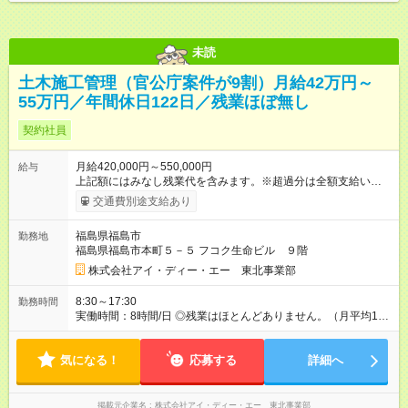
未読
土木施工管理（官公庁案件が9割）月給42万円～
55万円／年間休日122日／残業ほぼ無し
契約社員
月給420,000円～550,000円
給与
上記額にはみなし残業代を含みます。※超過分は全額支給いたし
ます。 みなし残業代 79,000円 ～ 103,500円／月 みなし残業時
交通費別途支給あり
間 30時間／月 月給42万円～55万円 ※能力や経験などを考慮し
て決定します。 ※上記金額には30時間分、79,000円～103,500
福島県福島市
勤務地
円の固定残業代が含まれています。 ※固定残業代を超える勤務
福島県福島市本町５－５ フコク生命ビル ９階
をした場合は、追加支給します。 ※試用期間は３ヶ月で、その
間の雇用形態は契約社員です。そのほかの条件に変更はありま
株式会社アイ・ディー・エー 東北事業部
せん。 【試用期間】試用期間あり 試用期間の長さ：3ヶ月 雇用
形態、給与は本採用時と同じです。
8:30～17:30
勤務時間
実働時間：8時間/日 ◎残業はほとんどありません。（月平均15
時間以内）
気になる！
応募する
詳細へ
掲載元企業名
株式会社アイ・ディー・エー 東北事業部