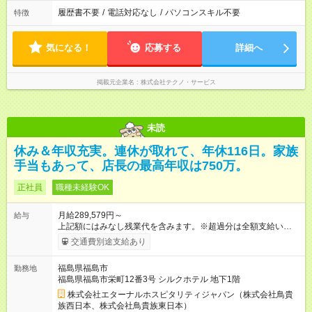
履歴書不要
/
電話対応なし
/
パソコンスキル不要
特徴
気になる！
応募する
詳細へ
掲載元企業名
株式会社テクノ・サービス
未読
休み＆年収充実。連休が取れて、年休116日。家族
手当もあって、店長の最高年収は750万。
正社員
職種未経験OK
月給289,579円～
給与
上記額にはみなし残業代を含みます。※超過分は全額支給いたし
ます。 みなし残業代 49,699円 以上／月 みなし残業時間 30時間
交通費別途支給あり
／月 定額深夜手当（60時間、1万9880円～）含む。 それぞれ
超過した場合は追加支給。 ＜トリキの風土＞ ◎平均年齢29歳。
福島県福島市
勤務地
未経験スタートのメンバーも多いです。 ◎上司との距離が近
福島県福島市栄町12番3号 シルクホテル 地下1階
く、困ったことがあってもマネージャーにすぐ相談できます。
◎女性活躍中！女性管理職登用実績あり！ ◎月1回エリア会議あ
株式会社エターナルホスピタリティジャパン（株式会社鳥貴
り。社長が直接、目標や方針を発表します。 ⇒各店舗の好事例
族西日本、株式会社鳥貴族東日本）