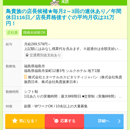
未読
鳥貴族の店長候補★毎月2～3回の連休あり／年間
休日116日／店長昇格後すぐの平均月収は31万
円！
正社員
職種未経験OK
月給289,579円～
給与
上記額にはみなし残業代を含みます。※超過分は全額支給いたし
ます。 みなし残業代 49,699円 以上／月 みなし残業時間 30時間
交通費別途支給あり
／月 定額深夜手当（60時間、1万9880円～）含む。 それぞれ
超過した場合は追加支給。 ＜トリキの風土＞ ◎平均年齢29歳。
福島県福島市
勤務地
未経験スタートのメンバーも多いです。 ◎上司との距離が近
福島県福島市栄町12番3号 シルクホテル 地下1階
く、困ったことがあってもマネージャーにすぐ相談できます。
◎女性活躍中！女性管理職登用実績あり！ ◎月1回エリア会議あ
株式会社エターナルホスピタリティジャパン（株式会社鳥貴
り。社長が直接、目標や方針を発表します。 ⇒各店舗の好事例
族西日本、株式会社鳥貴族東日本）
を知れるなど、刺激がたくさん 【試用期間】試用期間なし
シフト制
勤務時間
1日あたりの実働時間：最大8時間/日 ■交替制（実働8時間） ▼
シフト例 ○16：00～翌2：00 ○20：00～翌6：00 ※営業時間は店
舗による。 ＜無断残業は絶対禁止！＞ どうしても必要な時は、
副業・WワークOK / 10名以上の大量募集
特徴
報告をしてもらっています。現状は1日1時間程の残業がありま
すが、これをゼロにするのが目標の一つです。
気になる！
応募する
詳細へ