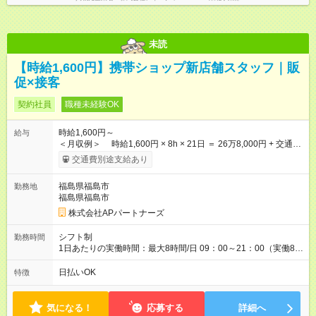
未読
【時給1,600円】携帯ショップ新店舗スタッフ｜販
促×接客
契約社員
職種未経験OK
時給1,600円～
給与
＜月収例＞ 時給1,600円 × 8h × 21日 ＝ 26万8,000円 + 交通費
etc ※研修期間(3～7日間)は時給1,038円です。 ※試用期間は2週
交通費別途支給あり
間で、その間の雇用形態や条件に変更はありません。 株式会社
APパートナーズと雇用契約を結ぶ、雇用形態は契約社員の求人
福島県福島市
勤務地
です。 【試用期間】試用期間あり 試用期間の長さ：2週間 雇用
福島県福島市
形態、給与は本採用時と同じです。
株式会社APパートナーズ
シフト制
勤務時間
1日あたりの実働時間：最大8時間/日 09：00～21：00（実働8時
間） シフト例：10：00～19：00、11：00～20：00 etc ※店舗
により異なる場合があります。
日払いOK
特徴
気になる！
応募する
詳細へ