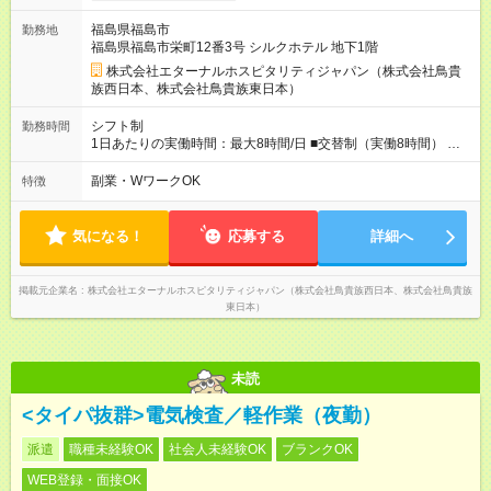
超過した場合は追加支給。 ＜トリキの風土＞ ◎平均年齢29歳。
福島県福島市
勤務地
未経験スタートのメンバーも多いです。 ◎上司との距離が近
福島県福島市栄町12番3号 シルクホテル 地下1階
く、困ったことがあってもマネージャーにすぐ相談できます。
◎女性活躍中！女性管理職登用実績あり！ ◎月1回エリア会議あ
株式会社エターナルホスピタリティジャパン（株式会社鳥貴
り。社長が直接、目標や方針を発表します。 ⇒各店舗の好事例
族西日本、株式会社鳥貴族東日本）
を知れるなど、刺激がたくさん 【試用期間】試用期間なし
シフト制
勤務時間
1日あたりの実働時間：最大8時間/日 ■交替制（実働8時間） ▼
シフト例 ○16：00～翌2：00 ○20：00～翌6：00 ※営業時間は店
舗による。 ＜無断残業は絶対禁止！＞ どうしても必要な時は、
副業・WワークOK
特徴
報告をしてもらっています。現状は1日1時間程の残業がありま
すが、これをゼロにするのが目標の一つです。
気になる！
応募する
詳細へ
掲載元企業名
株式会社エターナルホスピタリティジャパン（株式会社鳥貴族西日本、株式会社鳥貴族
東日本）
未読
<タイパ抜群>電気検査／軽作業（夜勤）
派遣
職種未経験OK
社会人未経験OK
ブランクOK
WEB登録・面接OK