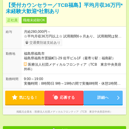
【受付カウンセラー／TCB福島】平均月収36万円*
未経験大歓迎*社割あり
正社員
職種未経験OK
月給280,000円～
給与
☆平均月収36万円以上☆ 試用期間6ヶ月あり。 試用期間は契約
社員として、月給26万円となります。 ＜試用期間終了後＞ 月給
交通費別途支給あり
28万円+インセンティブ（平均8万円）+残業代等 ＝平均月収36
万円以上 ※残業手当は月給に対し1分単位で全額支給 【レアな年
福島県福島市
勤務地
次昇給制度アリ】 年次昇給制度で毎年月給が上がっていくので
福島県福島市置賜町1-29 佐平ビル1F（最寄り駅：福島駅）
役職につかない場合でもしっかり昇給♪ 【試用期間】試用期間あ
り 試用期間の長さ：6ヶ月 ※ 雇用形態と給与に、本採用時と異
医療法人社団メディカルフロンティア（TCB 東京中央美容
なる部分があります。 雇用形態：中途採用（契約社員） 給与：
外科）
月給 260,000円以上
9:00～19:00
勤務時間
実働時間：8時間/日 9時～19時の間で実働8時間・休憩1時間
【残業ほぼ無し！】 残業月平均3時間のため、ほぼ毎日定時で退
勤♪ ディナーの予定を入れたり、買い物にも◎
気になる！
応募する
詳細へ
掲載元企業名
医療法人社団メディカルフロンティア（TCB 東京中央美容外科）