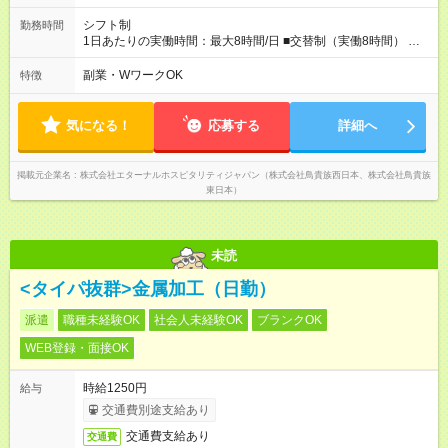
を知れるなど、刺激がたくさん 【試用期間】試用期間なし
シフト制
勤務時間
1日あたりの実働時間：最大8時間/日 ■交替制（実働8時間） ▼
シフト例 ○16：00～翌2：00 ○20：00～翌6：00 ※営業時間は店
舗による。 ＜無断残業は絶対禁止！＞ どうしても必要な時は、
副業・WワークOK
特徴
報告をしてもらっています。現状は1日1時間程の残業がありま
すが、これをゼロにするのが目標の一つです。
気になる！
応募する
詳細へ
掲載元企業名
株式会社エターナルホスピタリティジャパン（株式会社鳥貴族西日本、株式会社鳥貴族
東日本）
未読
<タイパ抜群>金属加工（日勤）
派遣
職種未経験OK
社会人未経験OK
ブランクOK
WEB登録・面接OK
時給1250円
給与
交通費別途支給あり
交通費支給あり
交通費