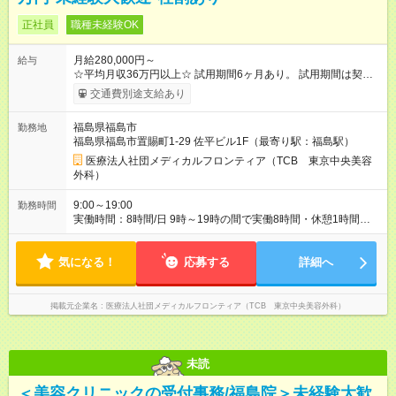
正社員
職種未経験OK
月給280,000円～
給与
☆平均月収36万円以上☆ 試用期間6ヶ月あり。 試用期間は契約
社員として、月給26万円となります。 ＜試用期間終了後＞ 月給
交通費別途支給あり
28万円+インセンティブ（平均8万円）+残業代等 ＝平均月収36
万円以上 ※残業手当は月給に対し1分単位で全額支給 【レアな年
福島県福島市
勤務地
次昇給制度アリ】 年次昇給制度で毎年月給が上がっていくので
福島県福島市置賜町1-29 佐平ビル1F（最寄り駅：福島駅）
役職につかない場合でもしっかり昇給♪ 【試用期間】試用期間あ
り 試用期間の長さ：6ヶ月 ※ 雇用形態と給与に、本採用時と異
医療法人社団メディカルフロンティア（TCB 東京中央美容
なる部分があります。 雇用形態：中途採用（契約社員） 給与：
外科）
月給 260,000円以上
9:00～19:00
勤務時間
実働時間：8時間/日 9時～19時の間で実働8時間・休憩1時間
【残業ほぼ無し！】 残業月平均2.6時間のため、ほぼ毎日定時で
退勤♪ ディナーの予定を入れたり、買い物にも◎
気になる！
応募する
詳細へ
掲載元企業名
医療法人社団メディカルフロンティア（TCB 東京中央美容外科）
未読
＜美容クリニックの受付事務/福島院＞未経験大歓