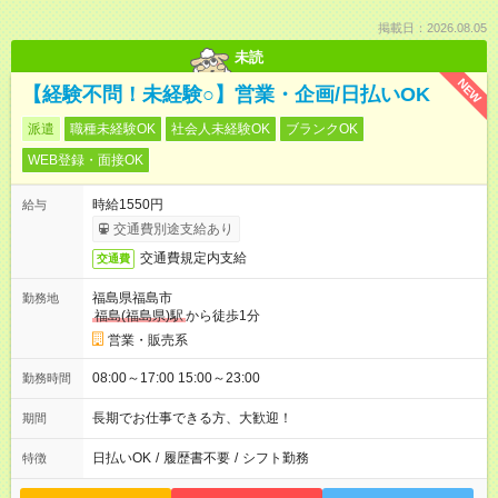
掲載日：2026.08.05
未読
NEW
【経験不問！未経験○】営業・企画/日払いOK
派遣
職種未経験OK
社会人未経験OK
ブランクOK
WEB登録・面接OK
時給1550円
給与
交通費別途支給あり
交通費規定内支給
交通費
福島県福島市
勤務地
福島(福島県)駅
から徒歩1分
営業・販売系
08:00～17:00 15:00～23:00
勤務時間
長期でお仕事できる方、大歓迎！
期間
日払いOK
/
履歴書不要
/
シフト勤務
特徴