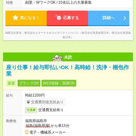
舗による。 ＜無断残業は絶対禁止！＞ どうしても必要な時は、
副業・WワークOK / 10名以上の大量募集
特徴
報告をしてもらっています。現状は1日1時間程の残業がありま
すが、これをゼロにするのが目標の一つです。
気になる！
応募する
詳細へ
掲載元企業名
株式会社エターナルホスピタリティジャパン（株式会社鳥貴族西日本、株式会社鳥貴族
東日本）
未読
座り仕事！給与即払いOK！高時給！洗浄・梱包作
業
派遣
ブランクOK
WEB登録・面接OK
時給1200円
給与
交通費別途支給あり
交通費支給有り
交通費
福島県福島市
勤務地
福島(福島県)駅
から車15分
電子・機械系メーカー