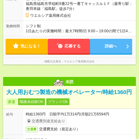
間の長さ：3ヶ月 雇用形態、給与は本採用時と同じです。
福島県福島市早稲町8番22号一番丁キャッスル１Ｆ（最寄り駅：
奥羽本線「福島駅」徒歩7分）
ウエルシア薬局株式会社
シフト制
勤務時間
1日あたりの実働時間：最大7時間/日 9:00～19:00の間で1日4時
間～応相談 ☆週4～5日の勤務 ※勤務曜日応相談 ※要普通自動車
運転免許（業務で使用するため） ☆未経験・無資格可
気になる！
応募する
詳細へ
掲載元企業名
ウエルシア薬局株式会社
未読
大人用おむつ製造の機械オペレーター/時給1360円
派遣
職種未経験OK
ブランクOK
時給1360円 日額平均1万314円/月額21万6594円
給与
交通費別途支給あり
交通費支給（規定あり）
交通費