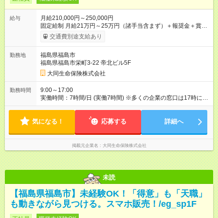
月給210,000円～250,000円
給与
固定給制 月給21万円～25万円（諸手当含まず）＋報奨金＋賞与
年2回 ※能力により異なる。 ★平均月収46万7000円（2024年度
交通費別途支給あり
実績） ※上記には賞与は含まれていません。 ◆入社前に行なわ
れる研修（１日あたり6時間、３週間実施）の受講手当は日給
福島県福島市
勤務地
8000円です（※最低賃金以上を支給） 【試用期間】試用期間あ
福島県福島市栄町3-22 帝北ビル5F
り 試用期間の長さ：6ヶ月 雇用形態、給与は本採用時と同じで
す。
大同生命保険株式会社
9:00～17:00
勤務時間
実働時間：7時間/日 (実働7時間) ※多くの企業の窓口は17時に閉
まるため、夜遅くまでの営業はありません。定時に退社する社
員が多いです。 ※正式入社前、毎月10日頃から3週間の研修を実
気になる！
施。勤務時間は10：00～17：00（休憩1時間）。資格獲得のた
応募する
詳細へ
めの基本知識を学びます。
掲載元企業名
大同生命保険株式会社
未読
【福島県福島市】未経験OK！「得意」も「天職」
も動きながら見つける。スマホ販売！/eg_sp1F