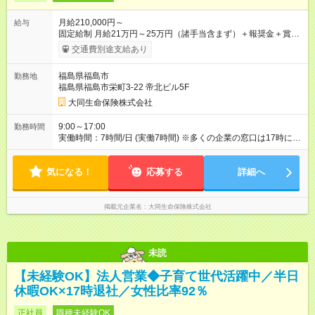
月給210,000円～
給与
固定給制 月給21万円～25万円（諸手当含まず）＋報奨金＋賞与
年2回 ※能力により異なる。 ★平均月収46万7000円（2024年度
交通費別途支給あり
実績） ※上記には賞与は含まれていません。 ◆入社前に行なわ
れる研修（１日あたり6時間、３週間実施）の受講手当は日給
福島県福島市
勤務地
8000円です（※最低賃金以上を支給） 【試用期間】試用期間あ
福島県福島市栄町3-22 帝北ビル5F
り 試用期間の長さ：6ヶ月 雇用形態、給与は本採用時と同じで
す。
大同生命保険株式会社
9:00～17:00
勤務時間
実働時間：7時間/日 (実働7時間) ※多くの企業の窓口は17時に閉
まるため、夜遅くまでの営業はありません。定時に退社する社
員が多いです。 ※正式入社前、毎月10日頃から3週間の研修を実
気になる！
施。勤務時間は10：00～17：00（休憩1時間）。資格獲得のた
応募する
詳細へ
めの基本知識を学びます。
掲載元企業名
大同生命保険株式会社
未読
【未経験OK】法人営業◆子育て世代活躍中／半日
休暇OK×17時退社／女性比率92％
正社員
職種未経験OK