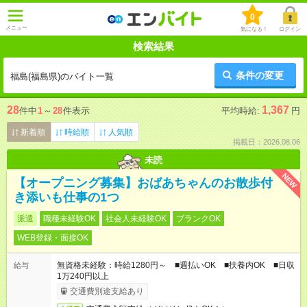
0
メニュー
気になる！
ログイン
検索結果
条件の変更
福島(福島県)のバイト一覧
28
1,367
件中
1
～
28
件表示
平均時給:
円
新着順
時給順
人気順
掲載日：2026.08.06
未読
NEW
【オープニング募集】おばあちゃんのお散歩付
き添いも仕事の1つ
派遣
職種未経験OK
社会人未経験OK
ブランクOK
WEB登録・面接OK
無資格未経験：時給1280円～ ■週払いOK ■扶養内OK ■日収
給与
1万240円以上
交通費別途支給あり