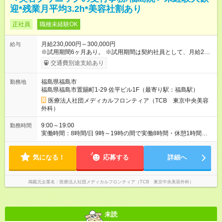
迎*残業月平均3.2h*美容社割あり
正社員
職種未経験OK
月給230,000円～300,000円
給与
※試用期間6ヶ月あり。 ※試用期間は契約社員として、月給21万
円＋各種手当となります。 ※想定年収には賞与を含みます。 ◆
交通費別途支給あり
残業手当は1分単位で全額支給 【試用期間】試用期間あり 試用
期間の長さ：6ヶ月 ※ 雇用形態と給与に、本採用時と異なる部分
福島県福島市
勤務地
があります。 雇用形態：中途採用（契約社員） 給与：月
福島県福島市置賜町1-29 佐平ビル1F（最寄り駅：福島駅）
給 210,000円以上
医療法人社団メディカルフロンティア（TCB 東京中央美容
外科）
9:00～19:00
勤務時間
実働時間：8時間/日 9時～19時の間で実働8時間・休憩1時間
（クリニックにより9:00~18:00or10:00~19:00勤務） 【残業ほ
ぼ無し！】 残業月平均3.2時間のため、ほぼ毎日定時で退勤♪ デ
気になる！
ィナーの予定を入れたり、お買い物、ピラティスのレッスンな
応募する
詳細へ
ども◎ ご自身のプライベートの時間も大切にしていただける環
境です。
掲載元企業名
医療法人社団メディカルフロンティア（TCB 東京中央美容外科）
未読