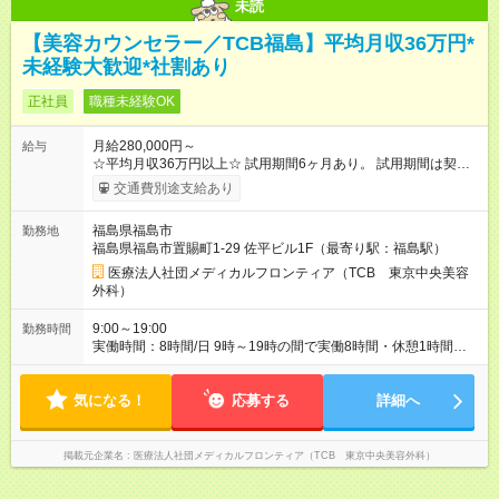
未読
【美容カウンセラー／TCB福島】平均月収36万円*
未経験大歓迎*社割あり
正社員
職種未経験OK
月給280,000円～
給与
☆平均月収36万円以上☆ 試用期間6ヶ月あり。 試用期間は契約
社員として、月給26万円となります。 ＜試用期間終了後＞ 月給
交通費別途支給あり
28万円+インセンティブ（平均8万円）+残業代等 ＝平均月収36
万円以上 ※残業手当は月給に対し1分単位で全額支給 【レアな年
福島県福島市
勤務地
次昇給制度アリ】 年次昇給制度で毎年月給が上がっていくので
福島県福島市置賜町1-29 佐平ビル1F（最寄り駅：福島駅）
役職につかない場合でもしっかり昇給♪ 【試用期間】試用期間あ
り 試用期間の長さ：6ヶ月 ※ 雇用形態と給与に、本採用時と異
医療法人社団メディカルフロンティア（TCB 東京中央美容
なる部分があります。 雇用形態：中途採用（契約社員） 給与：
外科）
月給 260,000円以上
9:00～19:00
勤務時間
実働時間：8時間/日 9時～19時の間で実働8時間・休憩1時間
【残業ほぼ無し！】 残業月平均2.6時間のため、ほぼ毎日定時で
退勤♪ ディナーの予定を入れたり、買い物にも◎
気になる！
応募する
詳細へ
掲載元企業名
医療法人社団メディカルフロンティア（TCB 東京中央美容外科）