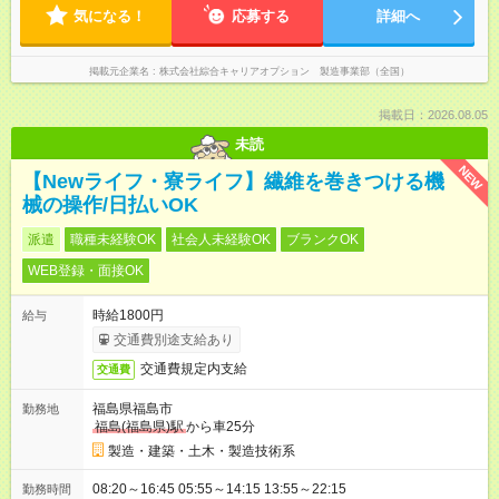
気になる！
応募する
詳細へ
掲載元企業名
株式会社綜合キャリアオプション 製造事業部（全国）
掲載日：2026.08.05
未読
NEW
【Newライフ・寮ライフ】繊維を巻きつける機
械の操作/日払いOK
派遣
職種未経験OK
社会人未経験OK
ブランクOK
WEB登録・面接OK
時給1800円
給与
交通費別途支給あり
交通費規定内支給
交通費
福島県福島市
勤務地
福島(福島県)駅
から車25分
製造・建築・土木・製造技術系
08:20～16:45 05:55～14:15 13:55～22:15
勤務時間