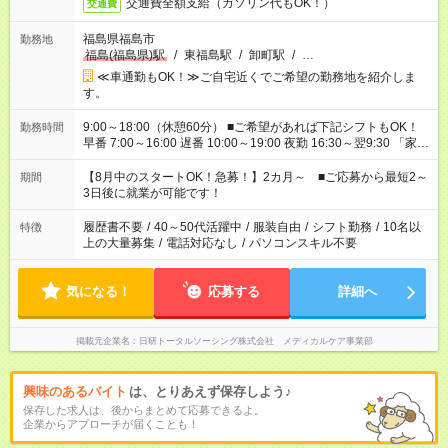
交通費全額支給（ガソリン代もOK！）
交通費
福島県福島市
勤務地
福島(福島県)駅
/
東福島駅
/
卸町駅
/
…
≪車通勤もOK！≫ご自宅近くでご希望の勤務地を紹介しま
す。
9:00～18:00（休憩60分） ■ご希望があれば下記シフトもOK！
勤務時間
早番 7:00～16:00 遅番 10:00～19:00 夜勤 16:30～翌9:30 「家族
と休みを合わせたい」 「余裕を持って夕飯の準備がしたい」
「できれば残業はしたくない」 など、ご希望を教えてください
【8月中のスタートOK！急募！】2カ月～ ■ご応募から最短2～
期間
ね。 ※Wワーク希望の方へ 今ご覧のお仕事で希望する勤務時間
3日後に就業が可能です！
と、もう1つのお仕事の勤務時間。 合計で週40時間を超える場
合は応募できません。
履歴書不要
/
40～50代活躍中
/
服装自由
/
シフト勤務
/
10名以
特徴
上の大量募集
/
電話対応なし
/
パソコンスキル不要
気になる！
応募する
詳細へ
掲載元企業名
日研トータルソーシング株式会社 メディカルケア事業部
興味のあるバイト
は、とりあえず保存しよう♪
保存した求人は、後からまとめて応募できるよ。
企業からアプローチが届くことも！