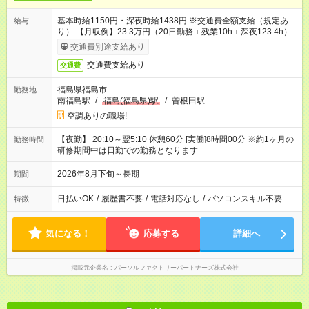
基本時給1150円・深夜時給1438円 ※交通費全額支給（規定あ
給与
り） 【月収例】23.3万円（20日勤務＋残業10h＋深夜123.4h）
交通費別途支給あり
交通費支給あり
交通費
福島県福島市
勤務地
南福島駅
/
福島(福島県)駅
/
曽根田駅
空調ありの職場!
【夜勤】 20:10～翌5:10 休憩60分 [実働]8時間00分 ※約1ヶ月の
勤務時間
研修期間中は日勤での勤務となります
2026年8月下旬～長期
期間
日払いOK
/
履歴書不要
/
電話対応なし
/
パソコンスキル不要
特徴
気になる！
応募する
詳細へ
掲載元企業名
パーソルファクトリーパートナーズ株式会社