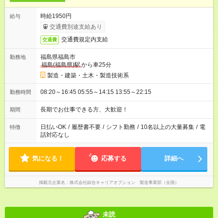
時給1950円
給与
交通費別途支給あり
交通費規定内支給
交通費
福島県福島市
勤務地
福島(福島県)駅
から車25分
製造・建築・土木・製造技術系
08:20～16:45 05:55～14:15 13:55～22:15
勤務時間
長期でお仕事できる方、大歓迎！
期間
日払いOK
/
履歴書不要
/
シフト勤務
/
10名以上の大量募集
/
電
特徴
話対応なし
気になる！
応募する
詳細へ
掲載元企業名
株式会社綜合キャリアオプション 製造事業部（全国）
未読