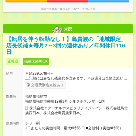
掲載元企業名
株式会社日本ワークプレイス
未読
【転居を伴う転勤なし！】鳥貴族の「地域限定」
店長候補★毎月2～3回の連休あり／年間休日116
日
正社員
職種未経験OK
月給289,579円～
給与
上記額にはみなし残業代を含みます。※超過分は全額支給いたし
ます。 みなし残業代 49,699円 以上／月 みなし残業時間 30時間
交通費別途支給あり
／月 定額深夜手当（60時間、1万9880円～）含む。 それぞれ
超過した場合は追加支給。 ＜トリキの風土＞ ◎平均年齢29歳。
福島県福島市
勤務地
未経験スタートのメンバーも多いです。 ◎上司との距離が近
福島県福島市栄町12番3号 シルクホテル 地下1階
く、困ったことがあってもマネージャーにすぐ相談できます。
◎女性活躍中！女性管理職登用実績あり！ ◎月1回エリア会議あ
株式会社エターナルホスピタリティジャパン（株式会社鳥貴
り。社長が直接、目標や方針を発表します。 ⇒各店舗の好事例
族西日本、株式会社鳥貴族東日本）
を知れるなど、刺激がたくさん 【試用期間】試用期間なし
シフト制
勤務時間
1日あたりの実働時間：最大8時間/日 ■交替制（実働8時間） ▼
シフト例 ○16：00～翌2：00 ○20：00～翌6：00 ※営業時間は店