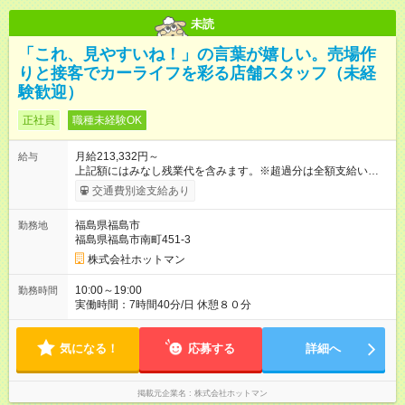
未読
「これ、見やすいね！」の言葉が嬉しい。売場作
りと接客でカーライフを彩る店舗スタッフ（未経
験歓迎）
正社員
職種未経験OK
月給213,332円～
給与
上記額にはみなし残業代を含みます。※超過分は全額支給いたし
ます。 みなし残業代 25,332円 以上／月 みなし残業時間 18.34
交通費別途支給あり
時間／月 上記額には開店準備早出手当（固定残業代）１８．３
４時間分、２５，３３２円を含みます。超過分は全額支給しま
福島県福島市
勤務地
す。 【試用期間】試用期間あり 試用期間の長さ：3ヶ月 雇用形
福島県福島市南町451-3
態、給与は本採用時と同じです。
株式会社ホットマン
10:00～19:00
勤務時間
実働時間：7時間40分/日 休憩８０分
気になる！
応募する
詳細へ
掲載元企業名
株式会社ホットマン