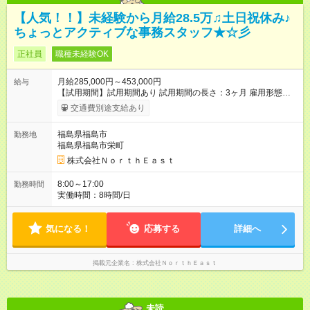
【人気！！】未経験から月給28.5万♫土日祝休み♪
ちょっとアクティブな事務スタッフ★☆彡
正社員
職種未経験OK
月給285,000円～453,000円
給与
【試用期間】試用期間あり 試用期間の長さ：3ヶ月 雇用形態、
給与は本採用時と同じです。
交通費別途支給あり
福島県福島市
勤務地
福島県福島市栄町
株式会社ＮｏｒｔｈＥａｓｔ
8:00～17:00
勤務時間
実働時間：8時間/日
気になる！
応募する
詳細へ
掲載元企業名
株式会社ＮｏｒｔｈＥａｓｔ
未読