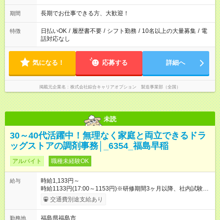
長期でお仕事できる方、大歓迎！
期間
日払いOK
/
履歴書不要
/
シフト勤務
/
10名以上の大量募集
/
電
特徴
話対応なし
気になる！
応募する
詳細へ
掲載元企業名
株式会社綜合キャリアオプション 製造事業部（全国）
未読
30～40代活躍中！無理なく家庭と両立できるドラ
ッグストアの調剤事務│_6354_福島早稲
アルバイト
職種未経験OK
時給1,133円～
給与
時給1133円(17:00～1153円)※研修期間3ヶ月以降、社内試験に
よる更新判定あり 社内試験合格後、時給＋50～100円の昇給あ
交通費別途支給あり
り （大学生は＋20円） 試用期間あり：入社日から3ヶ月間／本
採用と待遇は変わりません。 【試用期間】試用期間あり 試用期
福島県福島市
勤務地