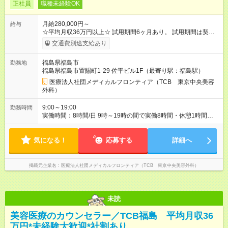
正社員
職種未経験OK
月給280,000円～
給与
☆平均月収36万円以上☆ 試用期間6ヶ月あり。 試用期間は契約
社員として、月給26万円となります。 ＜試用期間終了後＞ 月給
交通費別途支給あり
28万円+インセンティブ（平均8万円）+残業代等 ＝平均月収36
万円以上 ※残業手当は月給に対し1分単位で全額支給 【レアな年
福島県福島市
勤務地
次昇給制度アリ】 年次昇給制度で毎年月給が上がっていくので
福島県福島市置賜町1-29 佐平ビル1F（最寄り駅：福島駅）
役職につかない場合でもしっかり昇給♪ 【大手ならではの豊富な
キャリアパス】 女性管理職割合86％！ クリニック内の役職だけ
医療法人社団メディカルフロンティア（TCB 東京中央美容
ではなく、 TCBグループとしての役職、バックオフィスへの転
外科）
籍など 自ら手を挙げて挑戦することができます！ 【様々な業界
から活躍中】 平均年齢は27歳！ 美容部員やエステ、脱毛などの
9:00～19:00
勤務時間
近い業界から アパレル、飲食など他業界の接客業 事務、公務員
実働時間：8時間/日 9時～19時の間で実働8時間・休憩1時間
などの接客未経験者まで活躍中！ 未経験から憧れの美容業界へ
（クリニックにより9:00~18:00or10:00~19:00勤務） 【残業ほ
転職しませんか？？ 【試用期間】試用期間あり 試用期間の長
ぼ無し！】 残業月平均3.2時間のため、ほぼ毎日定時で退勤♪ デ
さ：6ヶ月 ※ 雇用形態と給与に、本採用時と異なる部分がありま
気になる！
ィナーの予定を入れたり、お買い物、ピラティスのレッスンな
応募する
詳細へ
す。 雇用形態：中途採用（契約社員） 給与：月給 260,000円以
ども◎ ご自身のプライベートの時間も大切にしていただける環
上
境です。
掲載元企業名
医療法人社団メディカルフロンティア（TCB 東京中央美容外科）
未読
美容医療のカウンセラー／TCB福島 平均月収36
万円*未経験大歓迎*社割あり