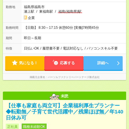
福島県福島市
勤務地
瀬上駅
/
東福島駅
/
福島(福島県)駅
企業
【日勤】 8:30～17:15 休憩60分 [実働]7時間45分
勤務時間
即日～長期
期間
日払いOK
/
履歴書不要
/
電話対応なし
/
パソコンスキル不要
特徴
気になる！
応募する
詳細へ
掲載元企業名
パーソルファクトリーパートナーズ株式会社
未読
【仕事も家庭も両立可】企業福利厚生プランナー
◆転勤無／子育て世代活躍中／残業ほぼ無／年140
日休み可
正社員
職種未経験OK