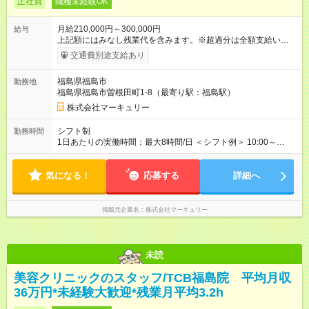
正社員
職種未経験OK
月給210,000円～300,000円
給与
上記額にはみなし残業代を含みます。※超過分は全額支給いたし
ます。 みなし残業代 14,616円／月 みなし残業時間 10時間／月
交通費別途支給あり
※給与額は能力やスキルを考慮し、当社規定により決定します。
【試用期間】試用期間あり 試用期間の長さ：3ヶ月 雇用形態、
福島県福島市
勤務地
給与は本採用時と同じです。
福島県福島市曽根田町1-8（最寄り駅：福島駅）
株式会社マーキュリー
シフト制
勤務時間
1日あたりの実働時間：最大8時間/日 ＜シフト例＞ 10:00～
19:00 11:00～20:00 12:00～21:00 ※週5日勤務となります。 ※
時間帯は勤務地により異なります。
気になる！
応募する
詳細へ
掲載元企業名
株式会社マーキュリー
未読
美容クリニックのスタッフ/TCB福島院 平均月収
36万円*未経験大歓迎*残業月平均3.2h