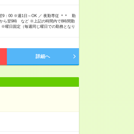
9：00 ※週1日～OK ／ 夜勤専従 ＊＊ 勤
4時から翌9時 など ※上記の時間内で8時間勤
 ※曜日固定（毎週同じ曜日での勤務となり
詳細へ
）