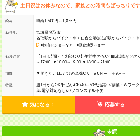
土日祝はお休みなので、家族との時間もばっちりです
時給1,500円～1,875円
給与
宮城県名取市
勤務地
名取駅からバイク・車
/
仙台空港(鉄道)駅からバイク・車
■物流センターなど ■勤務地選べます
【1日3時間～も相談OK!】午前中のみや18時以降などのシフトあ
勤務時間
～17:00 ▼10:00～19:00 ▼18:00～21:00
▼働きたい1日だけの単発OK ＃8月～ ＃9月～
期間
週1日からOK
/
日払いOK
/
40～50代活躍中
/
副業・Wワーク
特徴
集
/
電話対応なし
/
パソコンスキル不要
気になる！
応募する
未読