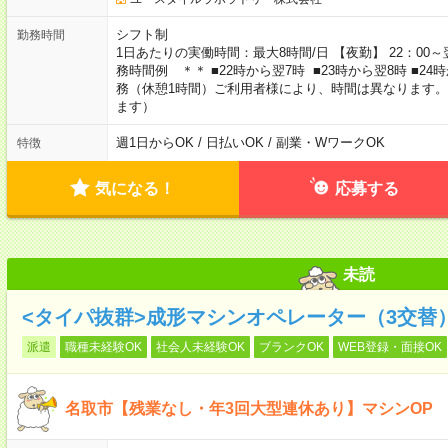
シフト制
勤務時間
1日あたりの実働時間：最大8時間/日 【夜勤】 22：00～翌
務時間例 ＊＊ ■22時から翌7時 ■23時から翌8時 ■2
務（休憩1時間）ご利用者様により、時間は異なります。
ます）
週1日からOK / 日払いOK / 副業・WワークOK
特徴
気になる！
応募する
未読
<タイパ抜群>成形マシンオペレーター（3交替
派遣
職種未経験OK
社会人未経験OK
ブランクOK
WEB登録・面接OK
名取市【残業なし・年3回大型連休あり】マシンOP