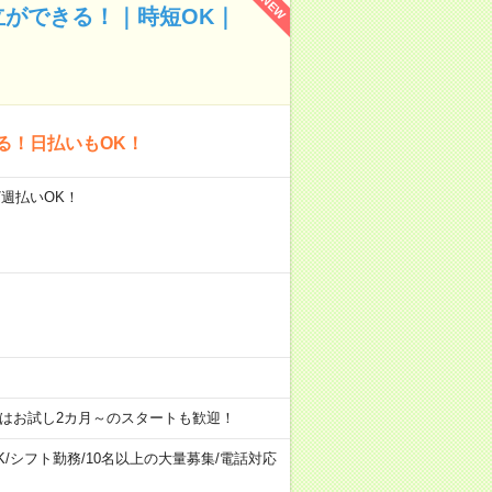
NEW
立ができる！｜時短OK｜
る！日払いもOK！
/週払いOK！
はお試し2カ月～のスタートも歓迎！
K
/
シフト勤務
/
10名以上の大量募集
/
電話対応