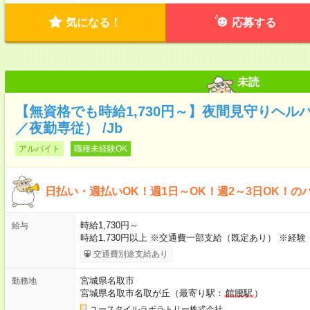
気になる！
応募する
未読
【無資格でも時給1,730円～】夜間見守りヘル
／夜勤専従） /Jb
アルバイト
職種未経験OK
日払い・週払いOK！週1日～OK！週2～3日OK！の
時給1,730円～
給与
時給1,730円以上 ※交通費一部支給（既定あり） ※経
交通費別途支給あり
宮城県名取市
勤務地
宮城県名取市名取が丘（最寄り駅：
館腰駅
）
ユースタイルラボラトリー株式会社