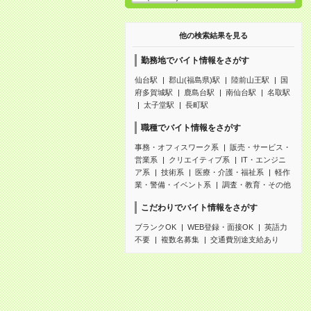
他の検索結果を見る
勤務地でバイト情報をさがす
仙台駅
郡山(福島県)駅
陸前山王駅
国
府多賀城駅
鹿島台駅
南仙台駅
名取駅
太子堂駅
長町駅
職種でバイト情報をさがす
事務・オフィスワーク系
販売・サービス・
営業系
クリエイティブ系
IT・エンジニ
ア系
技術系
医療・介護・福祉系
軽作
業・警備・イベント系
調査・教育・その他
こだわりでバイト情報をさがす
ブランクOK
WEB登録・面接OK
英語力
不要
複数名募集
交通費別途支給あり