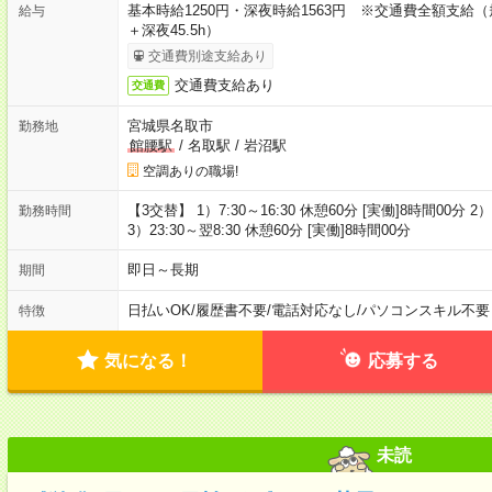
基本時給1250円・深夜時給1563円 ※交通費全額支給（
給与
＋深夜45.5h）
交通費別途支給あり
交通費支給あり
交通費
宮城県名取市
勤務地
館腰駅
/
名取駅
/
岩沼駅
空調ありの職場!
【3交替】 1）7:30～16:30 休憩60分 [実働]8時間00分 2）
勤務時間
3）23:30～翌8:30 休憩60分 [実働]8時間00分
即日～長期
期間
日払いOK
/
履歴書不要
/
電話対応なし
/
パソコンスキル不要
特徴
気になる！
応募する
未読