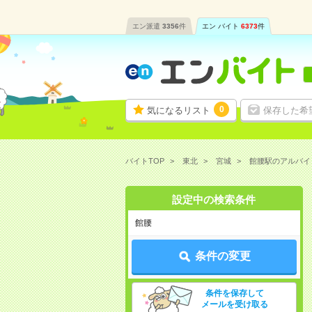
エン派遣
3356
件
エン バイト
6373
件
0
気になるリスト
保存した希
バイトTOP
東北
宮城
館腰駅のアルバイ
設定中の検索条件
館腰
条件の変更
条件を保存して
メールを受け取る