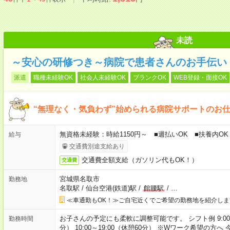
未読
～安心の研修つき～病院で患者さんのお手伝い
派遣
職種未経験OK
社会人未経験OK
ブランクOK
WEB登録・面接OK
“無理なく・気負わず”始められる病院サポートのお
無資格未経験：時給1150円～ ■週払いOK ■扶養内OK 
給与
交通費別途支給あり
交通費全額支給（ガソリン代もOK！）
交通費
宮城県名取市
勤務地
名取駅
/
仙台空港(鉄道)駅
/
館腰駅
/
…
≪車通勤もOK！≫ご自宅近くでご希望の勤務地を紹介しま
お子さんの予定にも柔軟に調整可能です。 シフト例 9:00～18:
勤務時間
分） 10:00～19:00（休憩60分） ※Wワーク希望の