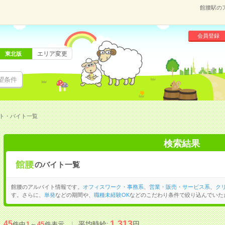
館腰駅の
会員登録
エリア変更
東北版
望条件
ト・バイト一覧
検索結果
館腰
のバイト一覧
館腰のアルバイト情報です。
オフィスワーク・事務系
、
営業・販売・サービス系
、
ク
す。さらに、
単発
などの期間や、
職種未経験OK
などのこだわり条件で絞り込んでいた
1,313
45
平均時給:
円
件中
1
～
45
件表示