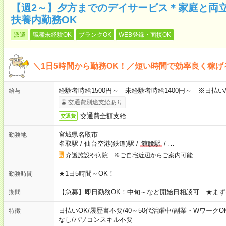
【週2～】夕方までのデイサービス＊家庭と両
扶養内勤務OK
派遣
職種未経験OK
ブランクOK
WEB登録・面接OK
＼1日5時間から勤務OK！／短い時間で効率良く稼げ
経験者時給1500円～ 未経験者時給1400円～ ※日払い
給与
交通費別途支給あり
交通費全額支給
交通費
宮城県名取市
勤務地
名取駅
/
仙台空港(鉄道)駅
/
館腰駅
/
…
介護施設や病院 ※ご自宅近辺からご案内可能
★1日5時間～OK！
勤務時間
【急募】即日勤務OK！中旬～など開始日相談可 ★まず
期間
日払いOK
/
履歴書不要
/
40～50代活躍中
/
副業・WワークO
特徴
なし
/
パソコンスキル不要