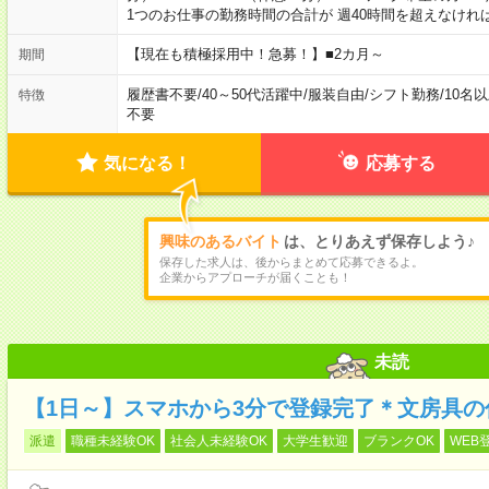
1つのお仕事の勤務時間の合計が 週40時間を超えなけれ
【現在も積極採用中！急募！】■2カ月～
期間
履歴書不要
/
40～50代活躍中
/
服装自由
/
シフト勤務
/
10名
特徴
不要
気になる！
応募する
興味のあるバイト
は、とりあえず保存しよう♪
保存した求人は、後からまとめて応募できるよ。
企業からアプローチが届くことも！
未読
【1日～】スマホから3分で登録完了＊文房具の
派遣
職種未経験OK
社会人未経験OK
大学生歓迎
ブランクOK
WEB