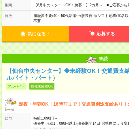
【8月中のスタートOK！急募！】2カ月～ ■ご応募から
期間
履歴書不要
/
40～50代活躍中
/
服装自由
/
シフト勤務
/
10名
特徴
不要
気になる！
応募する
未読
【仙台中央センター】◆未経験OK！交通費支
ルバイト・パート）
アルバイト
職種未経験OK
深夜・早朝OK！16時前まで！交通費別途支給あり！
時給1,090円～
給与
研修中 時給1，090円以上(研修期間14日 習熟度により