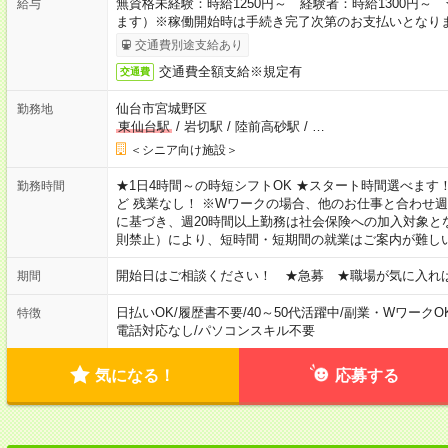
無資格未経験：時給1250円～ 経験者：時給1300円
給与
ます）※稼働開始時は手続き完了次第のお支払いとなり
交通費別途支給あり
交通費全額支給※規定有
交通費
仙台市宮城野区
勤務地
東仙台駅
/
岩切駅
/
陸前高砂駅
/
…
＜シニア向け施設＞
★1日4時間～の時短シフトOK ★スタート時間選べます！ 7:00～16
勤務時間
ど 残業なし！ ※Wワークの場合、他のお仕事と合わせ週
に基づき、週20時間以上勤務は社会保険への加入対象と
則禁止）により、短時間・短期間の就業はご案内が難し
開始日はご相談ください！ ★急募 ★職場が気に入れ
期間
日払いOK
/
履歴書不要
/
40～50代活躍中
/
副業・WワークO
特徴
電話対応なし
/
パソコンスキル不要
気になる！
応募する