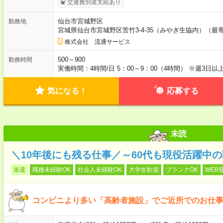
交通費別途支給あり
仙台市宮城野区
勤務地
宮城県仙台市宮城野区苦竹3-4-35（みやぎ生協内）（
株式会社 流通サービス
500～900
勤務時間
実働時間：4時間/日 5：00～9：00（4時間） ※週3
気になる！
応募する
未読
＼10年後にも残る仕事／～60代も現役活躍中
派遣
職種未経験OK
社会人未経験OK
大学生歓迎
ブランクOK
WEB
コンビニより多い「高齢者施設」でご近所でのお仕