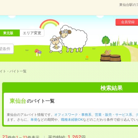
東仙台駅の
会員登録
エリア変更
東北版
望条件
イト・バイト一覧
検索結果
東仙台
のバイト一覧
東仙台のアルバイト情報です。
オフィスワーク・事務系
、
営業・販売・サービス系
、
ます。さらに、
単発
などの期間や、
職種未経験OK
などのこだわり条件で絞り込んでい
1,262
23
平均時給:
円
件中
1
～
23
件表示