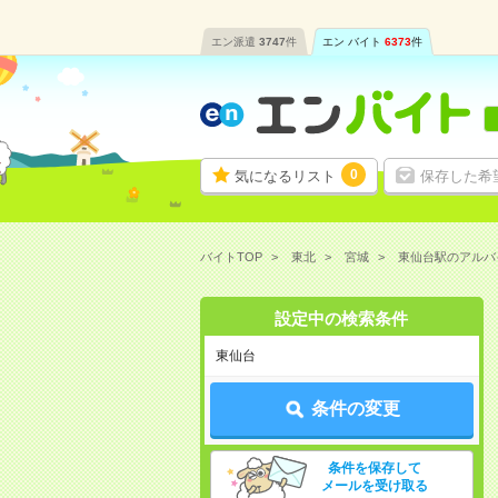
エン派遣
3747
件
エン バイト
6373
件
0
気になるリスト
保存した希
バイトTOP
東北
宮城
東仙台駅のアルバ
設定中の検索条件
東仙台
条件の変更
条件を保存して
メールを受け取る