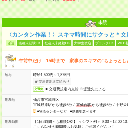
未読
〈カンタン作業！〉スキマ時間にサクッと＊文
派遣
職種未経験OK
社会人未経験OK
大学生歓迎
ブランクOK
WEB
午前中だけ…15時まで…家事のスキマの“ちょっとし
時給1,500円～1,875円
給与
交通費別途支給あり
■ 交通費規定内支給 ※派遣先による
交通費
仙台市宮城野区
勤務地
宮城野原駅から徒歩5分
/
東仙台駅
から徒歩5分
/
中野栄
■物流センターなど ■勤務地選べます
【1日3時間～も相談OK!】 ＜シフト例＞ 9:00～12:00 10:00～1
勤務時間
こちら以外の時間帯もお気軽にご相談ください！