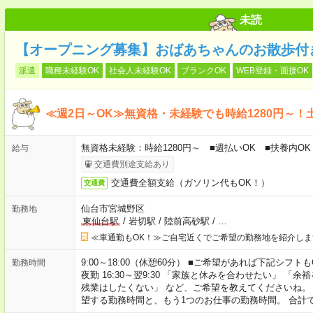
未読
【オープニング募集】おばあちゃんのお散歩付
派遣
職種未経験OK
社会人未経験OK
ブランクOK
WEB登録・面接OK
≪週2日～OK≫無資格・未経験でも時給1280円～！
無資格未経験：時給1280円～ ■週払いOK ■扶養内OK
給与
交通費別途支給あり
交通費全額支給（ガソリン代もOK！）
交通費
仙台市宮城野区
勤務地
東仙台駅
/
岩切駅
/
陸前高砂駅
/
…
≪車通勤もOK！≫ご自宅近くでご希望の勤務地を紹介しま
9:00～18:00（休憩60分） ■ご希望があれば下記シフトもOK！ 
勤務時間
夜勤 16:30～翌9:30 「家族と休みを合わせたい」 
残業はしたくない」 など、ご希望を教えてくださいね。
望する勤務時間と、もう1つのお仕事の勤務時間。 合計