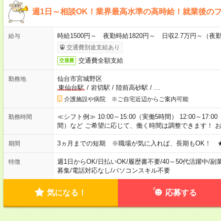
週1日～相談OK！業界最高水準の高時給！就業後の
時給1500円～ 夜勤時給1820円～ 日収2.7万円～（夜勤時
給与
交通費別途支給あり
交通費全額支給
交通費
仙台市宮城野区
勤務地
東仙台駅
/
岩切駅
/
陸前高砂駅
/
…
介護施設や病院 ※ご自宅近辺からご案内可能
≪シフト例≫ 10:00～15:00（実働5時間） 12:00～17:0
勤務時間
間）など ご希望に応じて、働く時間は調整できます！ 
3ヵ月までの短期 ※職場が気に入れば、長期もOK！ 
期間
週1日からOK
/
日払いOK
/
履歴書不要
/
40～50代活躍中
/
副
特徴
募集
/
電話対応なし
/
パソコンスキル不要
気になる！
応募する