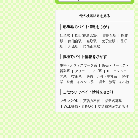
他の検索結果を見る
勤務地でバイト情報をさがす
仙台駅
郡山(福島県)駅
鹿島台駅
館腰
駅
南仙台駅
名取駅
太子堂駅
長町
駅
六原駅
陸前山王駅
職種でバイト情報をさがす
事務・オフィスワーク系
販売・サービス・
営業系
クリエイティブ系
IT・エンジニ
ア系
技術系
医療・介護・福祉系
軽作
業・警備・イベント系
調査・教育・その他
こだわりでバイト情報をさがす
ブランクOK
英語力不要
複数名募集
WEB登録・面接OK
交通費別途支給あり