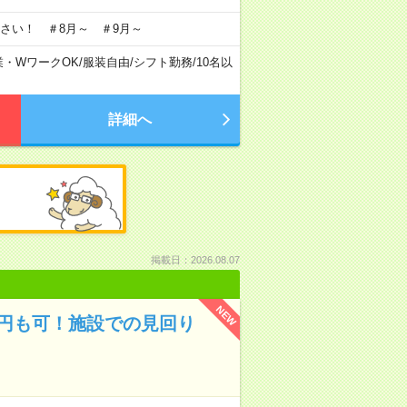
さい！ ＃8月～ ＃9月～
業・WワークOK
/
服装自由
/
シフト勤務
/
10名以
詳細へ
掲載日：2026.08.07
NEW
万円も可！施設での見回り