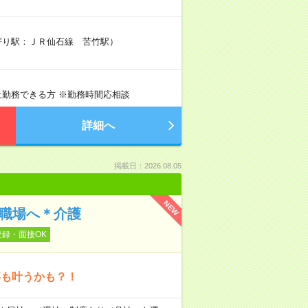
最寄り駅：ＪＲ仙石線 苦竹駅）
日以上勤務できる方 ※勤務時間応相談
詳細へ
掲載日：2026.08.05
NEW
の職場へ＊介護
登録・面接OK
事も叶うかも？！