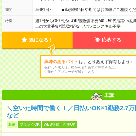
単発1日～！ ★勤務開始日や期間はお気軽にご相談くだ
期間
週1日からOK
/
日払いOK
/
履歴書不要
/
40～50代活躍中
/
副
特徴
上の大量募集
/
電話対応なし
/
パソコンスキル不要
気になる！
応募する
興味のあるバイト
は、とりあえず保存しよう♪
保存した求人は、後からまとめて応募できるよ。
企業からアプローチが届くことも！
未読
＼空いた時間で働く！／日払いOK×1勤務2.7
など
派遣
ブランクOK
WEB登録・面接OK