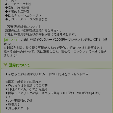
＜一例＞
◆テーマパーク割引
◆宿泊、旅行割引
◆各種飲食店割引
◆飲食チェーン店クーポン
◆サロン、スパ、ジム割引など
【受動喫煙対策について】
派遣先により受動喫煙対策が異なります。
詳細は職場見学時及び条件明示書にて通知致します。
ご来社登録でQUOカード2000円分プレゼント♪週払いOK！（規
ポイント！
定あり）
☆1981年創業。長く続く実績があるので安心♪ご紹介できるお仕事多数！
選べる条件が多いって、実は重要なこと。安心の「ニッケン」で一緒に働き
ましょう♪
登録について
★今ならご来社登録でQUOカード2000円分をプレゼント中★
≪応募～就業までの流れ≫
▼Webまたはお電話にてご応募
▼日研メディカルケアから連絡
▼面談＆ヒアリングの後、スタッフ登録（TEL登録、WEB登録もOKで
す！）
▼お仕事情報の提供
▼職場見学
▼お仕事スタート