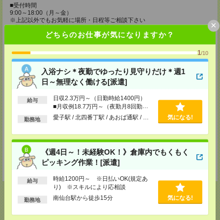
■受付時間
9:00～18:00（月～金）
※上記以外でもお気軽に場所・日程等ご相談下さい
×
※登録会は面接ではありませんので私服でOK
どちらのお仕事が気になりますか？
登録場所
1
/10
メディカルケア事業部 仙台オフィス
宮城県仙台市青葉区本町1-2-20 KDX仙台ビル4F
入浴ナシ＊夜勤でゆったり見守りだけ＊週1
TEL：0120-802-179
日～無理なく働ける[派遣]
MAIL：
tenshoku@nikken-ts.jp
担当：採用担当
日収2.3万円～（日勤時給1400円）
給与
メディカルケア事業部 郡山オフィス
■月収例18.7万円～（夜勤月8回勤務
の場合）
福島県郡山市西ノ内二丁目12番8号 古川ビル
愛子駅 / 北四番丁駅 / あおば通駅 / …
気になる!
勤務地
TEL：0120-992-518
MAIL：
tenshoku@nikken-ts.jp
担当：採用担当
《週4日～！未経験OK！》倉庫内でもくもく
登録交通費
ピッキング作業！[派遣]
★今ならご来社登録でQUOカード2000円分をプレゼント中★
時給1200円～ ※日払いOK(規定あ
給与
り) ※スキルにより応相談
南仙台駅から徒歩15分
気になる!
勤務地