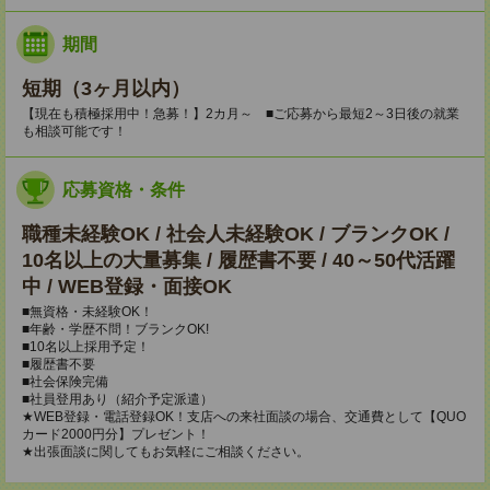
期間
短期（3ヶ月以内）
【現在も積極採用中！急募！】2カ月～ ■ご応募から最短2～3日後の就業
も相談可能です！
応募資格・条件
職種未経験OK / 社会人未経験OK / ブランクOK /
10名以上の大量募集 / 履歴書不要 / 40～50代活躍
中 / WEB登録・面接OK
■無資格・未経験OK！
■年齢・学歴不問！ブランクOK!
■10名以上採用予定！
■履歴書不要
■社会保険完備
■社員登用あり（紹介予定派遣）
★WEB登録・電話登録OK！支店への来社面談の場合、交通費として【QUO
カード2000円分】プレゼント！
★出張面談に関してもお気軽にご相談ください。