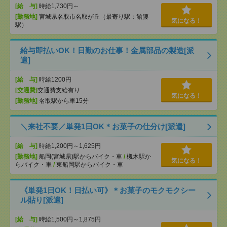
[給 与]
時給1,730円～
[勤務地]
宮城県名取市名取が丘（最寄り駅：館腰
気になる！
駅）
給与即払いOK！日勤のお仕事！金属部品の製造[派
遣]
[給 与]
時給1200円
[交通費]
交通費支給有り
気になる！
[勤務地]
名取駅から車15分
＼来社不要／単発1日OK＊お菓子の仕分け[派遣]
[給 与]
時給1,200円～1,625円
[勤務地]
船岡(宮城県)駅からバイク・車
/
槻木駅か
気になる！
らバイク・車
/
東船岡駅からバイク・車
《単発1日OK！日払い可》＊お菓子のモクモクシー
ル貼り[派遣]
[給 与]
時給1,500円～1,875円