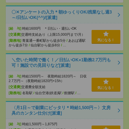
〇✕アンケートの入力＊朝ゆっくりOK/残業なし週3
～/日払いOK(^^)/[派遣]
[給 与]
時給1600円 ＊日払い・週払いOK
[交通費]
交通時支給あり（上限15,000円まで/月）
気になる！
[勤務地]
青葉通一番町駅から徒歩5分
/
あおば通駅
から徒歩7分
/
仙台駅から徒歩8分
/
…
＼空いた時間で働く！／日払いOK×1勤務2.7万円も
可！施設での見回りなど[派遣]
[給 与]
時給1500円～ 夜勤時給1820円～ 日収
2.7万円～（夜勤時給1820円×15h）
[交通費]
交通費全額支給
気になる！
[勤務地]
名取駅
/
仙台空港(鉄道)駅
/
館腰駅
/
…
〈月1日～で副業にピッタリ＊時給1,500円～〉文房
具のカンタン仕分け[派遣]
[給 与]
時給1,500円～1,875円