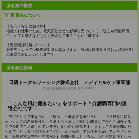
派遣先の概要
配属先について
【安心・安定の勤務先】
福祉のお仕事のため、景気変動などの影響を受けにくく、現在も積極採用
中。シフト減少などもなく安定して働くことが可能です。
【受動喫煙対策について】
派遣先によって受動喫煙対策が異なります。詳細は職場見学時および条件明
示書にてお伝えいたします！
派遣会社情報
日研トータルソーシング株式会社 メディカルケア事業部
労働者派遣事業許可番号:派13-060060
「こんな風に働きたい」をサポート＊介護職専門の派
遣会社です！
「自宅の近くで働きたい」「収入」「働き方を選びたい」「正社員を目指し
たい」などの希望条件や、仕事上の不満も丁寧にお聞きしてからご紹介する
ので長期でご活躍されている方が多いのが特長です。まずはご希望を聞いた
うえで、ピッタリの求人をご紹介。また安心してお仕事を続けていただくた
め、経験豊富な専任担当者がお仕事開始前はもちろん、お仕事開始後もしっ