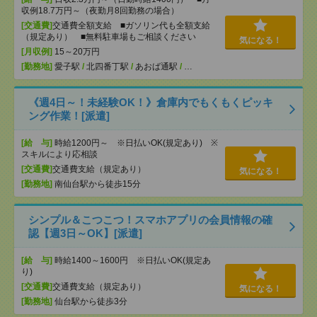
収例18.7万円～（夜勤月8回勤務の場合）
[交通費]
交通費全額支給 ■ガソリン代も全額支給
（規定あり） ■無料駐車場もご相談ください
気になる！
[月収例]
15～20万円
[勤務地]
愛子駅
/
北四番丁駅
/
あおば通駅
/
…
《週4日～！未経験OK！》倉庫内でもくもくピッキ
ング作業！[派遣]
[給 与]
時給1200円～ ※日払いOK(規定あり) ※
スキルにより応相談
[交通費]
交通費支給（規定あり）
気になる！
[勤務地]
南仙台駅から徒歩15分
シンプル＆こつこつ！スマホアプリの会員情報の確
認【週3日～OK】[派遣]
[給 与]
時給1400～1600円 ※日払いOK(規定あ
り)
[交通費]
交通費支給（規定あり）
気になる！
[勤務地]
仙台駅から徒歩3分