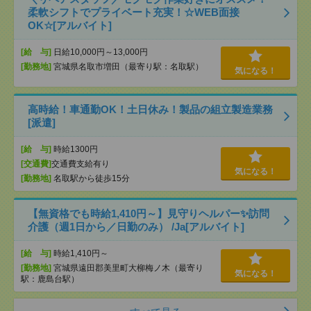
柔軟シフトでプライベート充実！☆WEB面接
OK☆[アルバイト]
[給 与]
日給10,000円～13,000円
[勤務地]
宮城県名取市増田（最寄り駅：名取駅）
気になる！
高時給！車通勤OK！土日休み！製品の組立製造業務
[派遣]
[給 与]
時給1300円
[交通費]
交通費支給有り
気になる！
[勤務地]
名取駅から徒歩15分
【無資格でも時給1,410円～】見守りヘルパー✨訪問
介護（週1日から／日勤のみ） /Ja[アルバイト]
[給 与]
時給1,410円～
[勤務地]
宮城県遠田郡美里町大柳梅ノ木（最寄り
気になる！
駅：鹿島台駅）