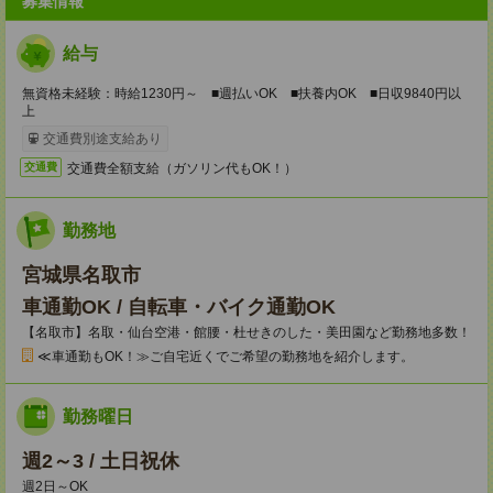
募集情報
給与
無資格未経験：時給1230円～ ■週払いOK ■扶養内OK ■日収9840円以
上
交通費別途支給あり
交通費全額支給（ガソリン代もOK！）
交通費
勤務地
宮城県名取市
車通勤OK / 自転車・バイク通勤OK
【名取市】名取・仙台空港・館腰・杜せきのした・美田園など勤務地多数！
≪車通勤もOK！≫ご自宅近くでご希望の勤務地を紹介します。
勤務曜日
週2～3 / 土日祝休
週2日～OK