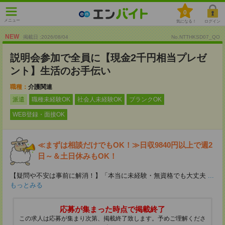
0
メニュー
気になる！
ログイン
NEW
掲載日 :2026
/
08
/
04
No.NTTHKSD07_QO
説明会参加で全員に【現金2千円相当プレゼ
ント】生活のお手伝い
職種：
介護関連
派遣
職種未経験OK
社会人未経験OK
ブランクOK
WEB登録・面接OK
≪まずは相談だけでもOK！≫日収9840円以上で週2
日～＆土日休みもOK！
【疑問や不安は事前に解消！】「本当に未経験・無資格でも大丈夫
...
もっとみる
応募が集まった時点で掲載終了
この求人は応募が集まり次第、掲載終了致します。予めご理解くださ