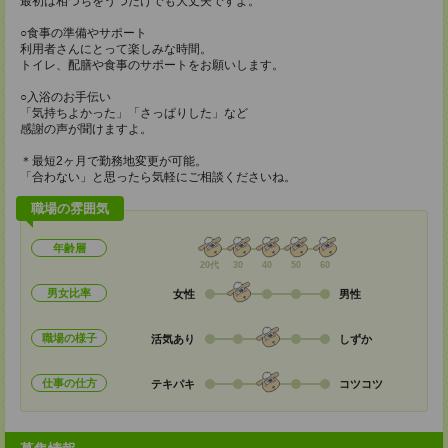
最初は相づちをうつだけでも大丈夫ですよ。
○食事の準備やサポート
利用者さんにとって楽しみな時間。
トイレ、配膳や食事のサポートをお願いします。
○入浴のお手伝い
「気持ちよかった」「さっぱりした」など
感謝の声が聞けますよ。
＊最短2ヶ月で勤務地変更が可能。
「合わない」と思ったら気軽にご相談くださいね。
職場の雰囲気
年齢層
20代
30
40
50
60
男女比率
女性
男性
職場の様子
活気あり
しずか
仕事の仕方
テキパキ
コツコツ