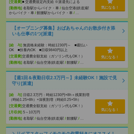
[交通費]
■ 交通費規定内支給 ※派遣先による
気になる！
[勤務地]
名取駅からバイク・車
/
仙台空港(鉄道)駅
からバイク・車
/
館腰駅からバイク・車
/
…
【オープニング募集】おばあちゃんのお散歩付き添
いも仕事の1つ[派遣]
[給 与]
無資格未経験：時給1230円～ ■週払い
OK ■扶養内OK ■日収9840円以上
[交通費]
交通費全額支給（ガソリン代もOK！）
気になる！
[勤務地]
名取駅
/
仙台空港(鉄道)駅
/
館腰駅
/
…
【週1回＆夜勤日収2.3万円～】未経験OK！施設で見
守り[派遣]
[給 与]
日収2.3万円：時給1230円×8h＋残業割増
（時給1.25×8h）+深夜割増（時給0.25×5h）
[交通費]
交通費全額支給（ガソリン代もOK！）
気になる！
[月収例]
5～10万円
[勤務地]
名取駅
/
仙台空港(鉄道)駅
/
館腰駅
/
…
＼リペアスタッフ／モクモク作業好きにオススメ！