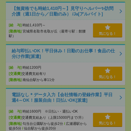
【無資格でも時給1,410円～】見守りヘルパー✨訪問
介護（週1日から／日勤のみ） /Ja[アルバイト]
[給 与]
時給1,410円～
[勤務地]
宮城県名取市名取が丘（最寄り駅：館腰
気になる！
駅）
給与即払いOK！平日休み！日勤のお仕事！食品の仕
分け作業[派遣]
[給 与]
時給1200円
[交通費]
交通費支給有り
気になる！
[勤務地]
南仙台駅から車11分
電話なし＊データ入力【会社情報の登録作業】平日
週4～OK！服装自由！日払いOK[派遣]
[給 与]
時給1600円 ※日払い・週払いOK
[交通費]
交通費支給あり（上限15000円まで/月）
気になる！
[勤務地]
勾当台公園駅から徒歩2分
/
広瀬通駅から
徒歩5分
/
仙台駅から徒歩20分