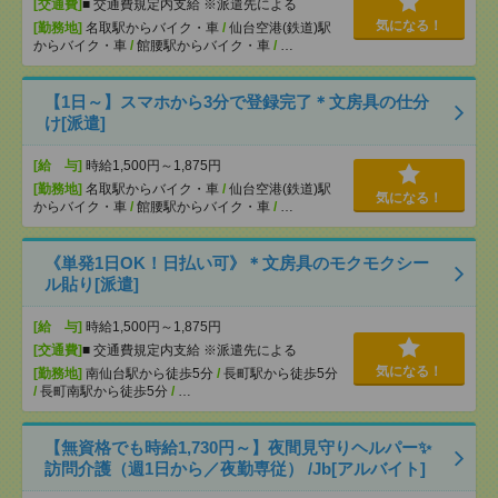
[交通費]
■ 交通費規定内支給 ※派遣先による
気になる！
[勤務地]
名取駅からバイク・車
/
仙台空港(鉄道)駅
からバイク・車
/
館腰駅からバイク・車
/
…
【1日～】スマホから3分で登録完了＊文房具の仕分
け[派遣]
[給 与]
時給1,500円～1,875円
[勤務地]
名取駅からバイク・車
/
仙台空港(鉄道)駅
気になる！
からバイク・車
/
館腰駅からバイク・車
/
…
《単発1日OK！日払い可》＊文房具のモクモクシー
ル貼り[派遣]
[給 与]
時給1,500円～1,875円
[交通費]
■ 交通費規定内支給 ※派遣先による
気になる！
[勤務地]
南仙台駅から徒歩5分
/
長町駅から徒歩5分
/
長町南駅から徒歩5分
/
…
【無資格でも時給1,730円～】夜間見守りヘルパー✨
訪問介護（週1日から／夜勤専従） /Jb[アルバイト]