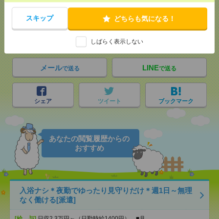
応募ページへ
スキップ
どちらも気になる！
気になる！
電話応募
しばらく表示しない
メール
LINE
で送る
で送る
シェア
ツイート
ブックマーク
あなたの閲覧履歴からの
おすすめ
入浴ナシ＊夜勤でゆったり見守りだけ＊週1日～無理
なく働ける[派遣]
[給 与]
日収2.3万円～（日勤時給1400円） ■月