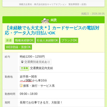
掲載元企業名
株式会社綜合キャリアオプション 製造事業部（全国）
掲載日：2026.08.05
未読
【未経験でも大丈夫＊】カードサービスの電話対
応・データ入力/日払いOK
派遣
職種未経験OK
社会人未経験OK
ブランクOK
WEB登録・面接OK
時給1200～1250円
給与
交通費別途支給あり
交通費規定内支給
交通費
岩手県一関市
勤務地
一ノ関駅
から車10分
接客・旅行・サービス系
09:00～18:00
勤務時間
長期でお仕事できる方、大歓迎！
期間