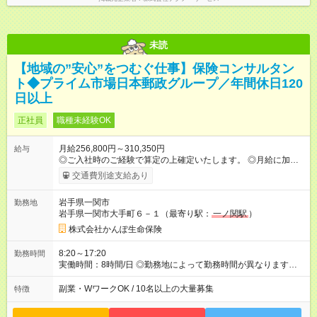
未読
【地域の”安心”をつむぐ仕事】保険コンサルタン
ト◆プライム市場日本郵政グループ／年間休日120
日以上
正社員
職種未経験OK
月給256,800円～310,350円
給与
◎ご入社時のご経験で算定の上確定いたします。 ◎月給に加え
て、諸手当（残業手当・住居手当・扶養手当・営業手当など）
交通費別途支給あり
+賞与年2回を支給します。 ◎諸手当については通勤・住居・扶
養などの状況により支給金額を決定いたします。 ◎試用期間6ヶ
岩手県一関市
勤務地
月あり。待遇に変更はありません。 ◎実績に応じた営業手当が
岩手県一関市大手町６－１（最寄り駅：
一ノ関駅
）
別途支給されます。 【試用期間】試用期間あり 試用期間の長
さ：6ヶ月 雇用形態、給与は本採用時と同じです。
株式会社かんぽ生命保険
8:20～17:20
勤務時間
実働時間：8時間/日 ◎勤務地によって勤務時間が異なります
（8：20～17：20、8：50～17：50など） ◎残業時間は月平均
9.4時間です。
副業・WワークOK / 10名以上の大量募集
特徴