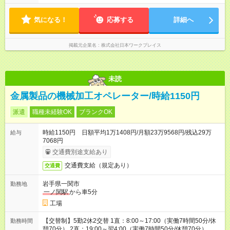
気になる！
応募する
詳細へ
掲載元企業名
株式会社日本ワークプレイス
未読
金属製品の機械加工オペレーター/時給1150円
派遣
職種未経験OK
ブランクOK
時給1150円 日額平均1万1408円/月額23万9568円/残込29万
給与
7068円
交通費別途支給あり
交通費支給（規定あり）
交通費
岩手県一関市
勤務地
一ノ関駅
から車5分
工場
【交替制】5勤2休2交替 1直：8:00～17:00（実働7時間50分/休
勤務時間
憩70分） 2直：19:00～翌4:00（実働7時間50分/休憩70分）