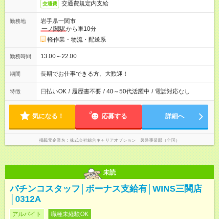
交通費規定内支給
交通費
岩手県一関市
勤務地
一ノ関駅
から車10分
軽作業・物流・配送系
13:00～22:00
勤務時間
長期でお仕事できる方、大歓迎！
期間
日払いOK
/
履歴書不要
/
40～50代活躍中
/
電話対応なし
特徴
気になる！
応募する
詳細へ
掲載元企業名
株式会社綜合キャリアオプション 製造事業部（全国）
未読
パチンコスタッフ│ボーナス支給有│WINS三関店
│0312A
アルバイト
職種未経験OK