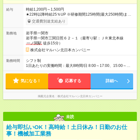
時給1,200円～1,500円
給与
★22時以降時給25％UP ※研修期間125時間(最大250時間)まで
は、時給1150円 【試用期間】試用期間なし
交通費別途支給あり
岩手県一関市
勤務地
岩手県一関市三関日照６２－１（最寄り駅：ＪＲ東北本線
一ノ関駅
徒歩15分）
株式会社マルハン北日本カンパニー
シフト制
勤務時間
1日あたりの実働時間：最大8時間/日 8:00～17:00、15:00～
24:00 実働1日6時間 ・最低勤務日数：週2日 ★フリーター・学
生・既婚者・未経験者歓迎！
気になる！
応募する
詳細へ
掲載元企業名
株式会社マルハン北日本カンパニー
未読
給与即払いOK！高時給！土日休み！日勤のお仕
事！機械加工業務