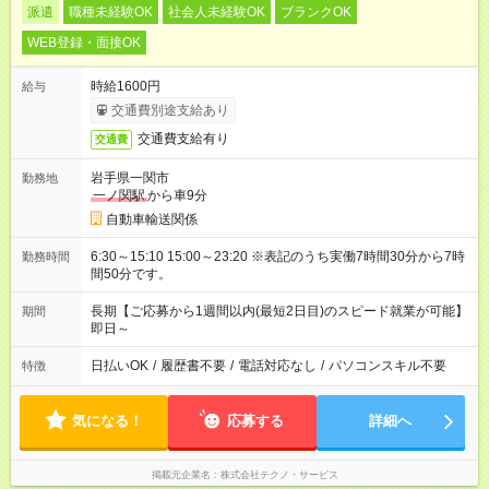
派遣
職種未経験OK
社会人未経験OK
ブランクOK
WEB登録・面接OK
時給1600円
給与
交通費別途支給あり
交通費支給有り
交通費
岩手県一関市
勤務地
一ノ関駅
から車9分
自動車輸送関係
6:30～15:10 15:00～23:20 ※表記のうち実働7時間30分から7時
勤務時間
間50分です。
長期【ご応募から1週間以内(最短2日目)のスピード就業が可能】
期間
即日～
日払いOK
/
履歴書不要
/
電話対応なし
/
パソコンスキル不要
特徴
気になる！
応募する
詳細へ
掲載元企業名
株式会社テクノ・サービス