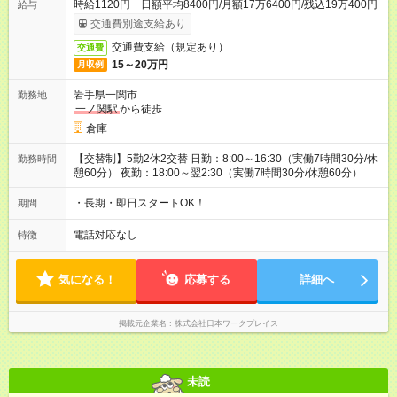
時給1120円 日額平均8400円/月額17万6400円/残込19万400円
給与
交通費別途支給あり
交通費支給（規定あり）
交通費
15～20万円
月収例
岩手県一関市
勤務地
一ノ関駅
から徒歩
倉庫
【交替制】5勤2休2交替 日勤：8:00～16:30（実働7時間30分/休
勤務時間
憩60分） 夜勤：18:00～翌2:30（実働7時間30分/休憩60分）
・長期・即日スタートOK！
期間
電話対応なし
特徴
気になる！
応募する
詳細へ
掲載元企業名
株式会社日本ワークプレイス
未読