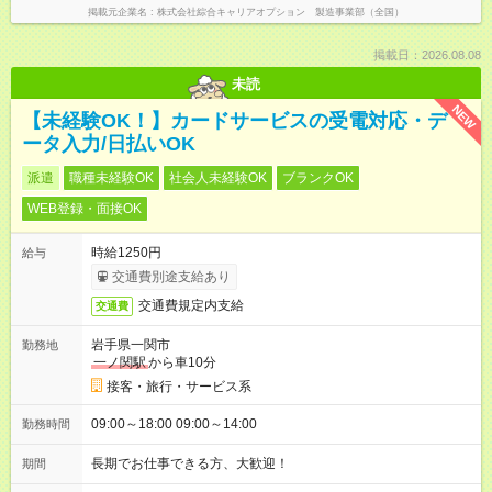
掲載元企業名
株式会社綜合キャリアオプション 製造事業部（全国）
掲載日：2026.08.08
未読
NEW
【未経験OK！】カードサービスの受電対応・デ
ータ入力/日払いOK
派遣
職種未経験OK
社会人未経験OK
ブランクOK
WEB登録・面接OK
時給1250円
給与
交通費別途支給あり
交通費規定内支給
交通費
岩手県一関市
勤務地
一ノ関駅
から車10分
接客・旅行・サービス系
09:00～18:00 09:00～14:00
勤務時間
長期でお仕事できる方、大歓迎！
期間