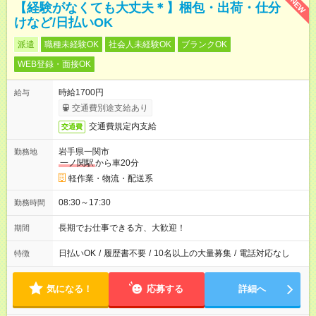
NEW
【経験がなくても大丈夫＊】梱包・出荷・仕分
けなど/日払いOK
派遣
職種未経験OK
社会人未経験OK
ブランクOK
WEB登録・面接OK
時給1700円
給与
交通費別途支給あり
交通費規定内支給
交通費
岩手県一関市
勤務地
一ノ関駅
から車20分
軽作業・物流・配送系
08:30～17:30
勤務時間
長期でお仕事できる方、大歓迎！
期間
日払いOK
/
履歴書不要
/
10名以上の大量募集
/
電話対応なし
特徴
気になる！
応募する
詳細へ