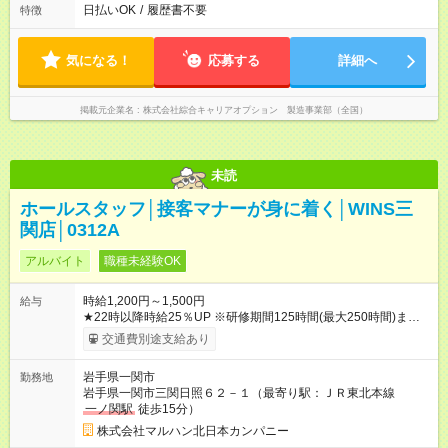
日払いOK
/
履歴書不要
特徴
気になる！
応募する
詳細へ
掲載元企業名
株式会社綜合キャリアオプション 製造事業部（全国）
未読
ホールスタッフ│接客マナーが身に着く│WINS三
関店│0312A
アルバイト
職種未経験OK
時給1,200円～1,500円
給与
★22時以降時給25％UP ※研修期間125時間(最大250時間)まで
は、時給1150円 【試用期間】試用期間なし
交通費別途支給あり
岩手県一関市
勤務地
岩手県一関市三関日照６２－１（最寄り駅：ＪＲ東北本線
一ノ関駅
徒歩15分）
株式会社マルハン北日本カンパニー