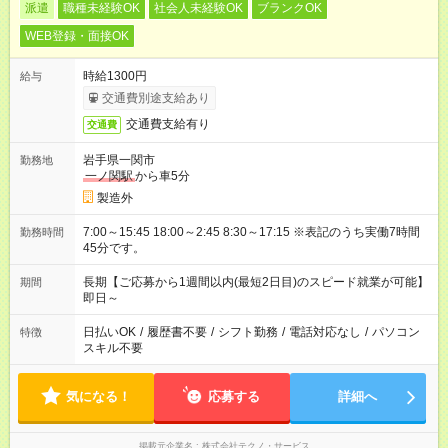
派遣
職種未経験OK
社会人未経験OK
ブランクOK
WEB登録・面接OK
時給1300円
給与
交通費別途支給あり
交通費支給有り
交通費
岩手県一関市
勤務地
一ノ関駅
から車5分
製造外
7:00～15:45 18:00～2:45 8:30～17:15 ※表記のうち実働7時間
勤務時間
45分です。
長期【ご応募から1週間以内(最短2日目)のスピード就業が可能】
期間
即日～
日払いOK
/
履歴書不要
/
シフト勤務
/
電話対応なし
/
パソコン
特徴
スキル不要
気になる！
応募する
詳細へ
掲載元企業名
株式会社テクノ・サービス