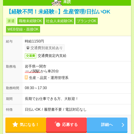
未読
【経験不問！未経験○】生産管理/日払いOK
派遣
職種未経験OK
社会人未経験OK
ブランクOK
WEB登録・面接OK
時給1150円
給与
交通費別途支給あり
交通費規定内支給
交通費
岩手県一関市
勤務地
一ノ関駅
から車20分
生産・品質・運用管理系
08:30～17:30
勤務時間
長期でお仕事できる方、大歓迎！
期間
日払いOK
/
履歴書不要
/
電話対応なし
特徴
気になる！
応募する
詳細へ