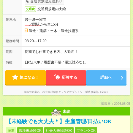
交通費別途支給あり
交通費規定内支給
交通費
岩手県一関市
勤務地
一ノ関駅
から車15分
製造・建築・土木・製造技術系
08:20～17:20
勤務時間
長期でお仕事できる方、大歓迎！
期間
日払いOK
/
履歴書不要
/
電話対応なし
特徴
気になる！
応募する
詳細へ
掲載元企業名
株式会社綜合キャリアオプション 製造事業部（全国）
掲載日：2026.08.05
未読
【未経験でも大丈夫＊】生産管理/日払いOK
派遣
職種未経験OK
社会人未経験OK
ブランクOK