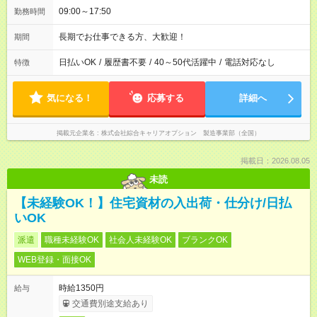
09:00～17:50
勤務時間
長期でお仕事できる方、大歓迎！
期間
日払いOK
/
履歴書不要
/
40～50代活躍中
/
電話対応なし
特徴
気になる！
応募する
詳細へ
掲載元企業名
株式会社綜合キャリアオプション 製造事業部（全国）
掲載日：2026.08.05
未読
【未経験OK！】住宅資材の入出荷・仕分け/日払
いOK
派遣
職種未経験OK
社会人未経験OK
ブランクOK
WEB登録・面接OK
時給1350円
給与
交通費別途支給あり