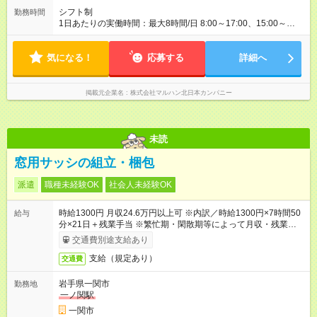
シフト制
勤務時間
1日あたりの実働時間：最大8時間/日 8:00～17:00、15:00～
24:00 実働1日6時間 ・最低勤務日数：週2日 ★フリーター・学
生・既婚者・未経験者歓迎！
気になる！
応募する
詳細へ
掲載元企業名
株式会社マルハン北日本カンパニー
未読
窓用サッシの組立・梱包
派遣
職種未経験OK
社会人未経験OK
時給1300円 月収24.6万円以上可 ※内訳／時給1300円×7時間50
給与
分×21日＋残業手当 ※繁忙期・閑散期等によって月収・残業時間
は変動します ＊日払い・仮払いOK（アプリでカンタン申請！）
交通費別途支給あり
支給（規定あり）
交通費
岩手県一関市
勤務地
一ノ関駅
一関市