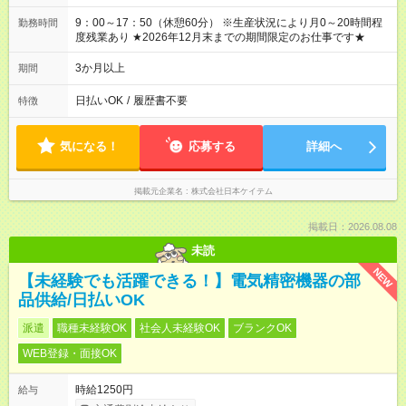
9：00～17：50（休憩60分） ※生産状況により月0～20時間程
勤務時間
度残業あり ★2026年12月末までの期間限定のお仕事です★
3か月以上
期間
日払いOK
/
履歴書不要
特徴
気になる！
応募する
詳細へ
掲載元企業名
株式会社日本ケイテム
掲載日：2026.08.08
未読
NEW
【未経験でも活躍できる！】電気精密機器の部
品供給/日払いOK
派遣
職種未経験OK
社会人未経験OK
ブランクOK
WEB登録・面接OK
時給1250円
給与