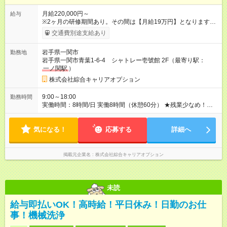
月給220,000円～
給与
※2ヶ月の研修期間あり。その間は【月給19万円】となります。
雇用形態やその他の待遇に変更はありません。 ※上記月給に
交通費別途支給あり
は、一律支給の職能手当3万円を含みます。 ＜月収例＞ 25万円
（月給22万円＋時間外手当3万円） ★半年に1回プチボーナスあ
岩手県一関市
勤務地
り！ ーーーーーーーーーーーーーー 6ヶ月間の評価により、1万
岩手県一関市青葉1-6-4 シャトレー壱號館 2F（最寄り駅：
円～12万円のプチボーナスを支給。 頑張りが評価されること
一ノ関駅
）
で、日々モチベーション高く業務に取り組めます♪ 【試用期間】
試用期間あり 試用期間の長さ：2ヶ月 雇用形態、給与は本採用
株式会社綜合キャリアオプション
時と同じです。
9:00～18:00
勤務時間
実働時間：8時間/日 実働8時間（休憩60分） ★残業少なめ！プ
ライベートの時間も大切にできるから、メリハリをつけて働け
ます。
気になる！
応募する
詳細へ
掲載元企業名
株式会社綜合キャリアオプション
未読
給与即払いOK！高時給！平日休み！日勤のお仕
事！機械洗浄