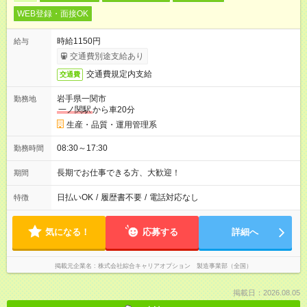
WEB登録・面接OK
時給1150円
給与
交通費別途支給あり
交通費規定内支給
交通費
岩手県一関市
勤務地
一ノ関駅
から車20分
生産・品質・運用管理系
08:30～17:30
勤務時間
長期でお仕事できる方、大歓迎！
期間
日払いOK
/
履歴書不要
/
電話対応なし
特徴
気になる！
応募する
詳細へ
掲載元企業名
株式会社綜合キャリアオプション 製造事業部（全国）
掲載日：2026.08.05