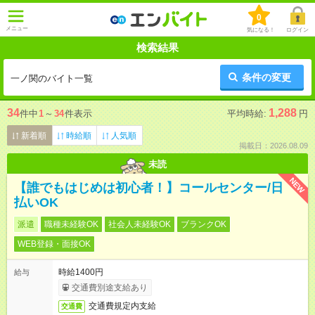
0
メニュー
気になる！
ログイン
検索結果
条件の変更
一ノ関のバイト一覧
34
1,288
件中
1
～
34
件表示
平均時給:
円
新着順
時給順
人気順
掲載日：2026.08.09
未読
NEW
【誰でもはじめは初心者！】コールセンター/日
払いOK
派遣
職種未経験OK
社会人未経験OK
ブランクOK
WEB登録・面接OK
時給1400円
給与
交通費別途支給あり
交通費規定内支給
交通費