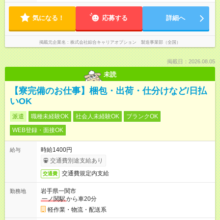
気になる！
応募する
詳細へ
掲載元企業名
株式会社綜合キャリアオプション 製造事業部（全国）
掲載日：2026.08.05
未読
【寮完備のお仕事】梱包・出荷・仕分けなど/日払
いOK
派遣
職種未経験OK
社会人未経験OK
ブランクOK
WEB登録・面接OK
時給1400円
給与
交通費別途支給あり
交通費規定内支給
交通費
岩手県一関市
勤務地
一ノ関駅
から車20分
軽作業・物流・配送系