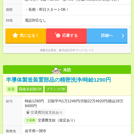
・長期・即日スタートOK！
期間
電話対応なし
特徴
気になる！
応募する
詳細へ
掲載元企業名
株式会社日本ワークプレイス
未読
半導体製造装置部品の精密洗浄/時給1290円
派遣
職種未経験OK
ブランクOK
時給1290円 日額平均1万1246円/月額22万4920円/残込28万
給与
9400円
交通費別途支給あり
交通費支給（規定あり）
交通費
岩手県一関市
勤務地