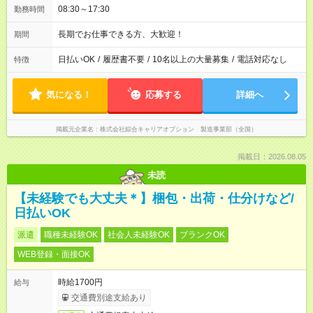
08:30～17:30
勤務時間
長期でお仕事できる方、大歓迎！
期間
日払いOK
/
履歴書不要
/
10名以上の大量募集
/
電話対応なし
特徴
気になる！
応募する
詳細へ
掲載元企業名
株式会社綜合キャリアオプション 製造事業部（全国）
掲載日：2026.08.05
未読
【未経験でも大丈夫＊】梱包・出荷・仕分けなど/
日払いOK
派遣
職種未経験OK
社会人未経験OK
ブランクOK
WEB登録・面接OK
時給1700円
給与
交通費別途支給あり