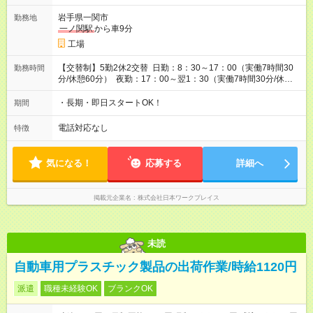
岩手県一関市
勤務地
一ノ関駅
から車9分
工場
【交替制】5勤2休2交替 日勤：8：30～17：00（実働7時間30
勤務時間
分/休憩60分） 夜勤：17：00～翌1：30（実働7時間30分/休憩
60分） ※一週間ずつの2交替勤務
・長期・即日スタートOK！
期間
電話対応なし
特徴
気になる！
応募する
詳細へ
掲載元企業名
株式会社日本ワークプレイス
未読
自動車用プラスチック製品の出荷作業/時給1120円
派遣
職種未経験OK
ブランクOK