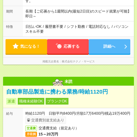
す。
長期【ご応募から1週間以内(最短2日目)のスピード就業が可能】
期間
即日～
日払いOK
/
履歴書不要
/
シフト勤務
/
電話対応なし
/
パソコン
特徴
スキル不要
気になる！
応募する
詳細へ
掲載元企業名
株式会社テクノ・サービス
未読
自動車部品製造に携わる業務/時給1120円
派遣
職種未経験OK
ブランクOK
時給1120円 日額平均8400円/月額17万6400円/残込19万400円
給与
交通費別途支給あり
交通費支給（規定あり）
交通費
15～20万円
月収例