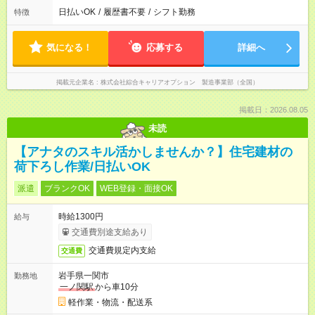
日払いOK
/
履歴書不要
/
シフト勤務
特徴
気になる！
応募する
詳細へ
掲載元企業名
株式会社綜合キャリアオプション 製造事業部（全国）
掲載日：2026.08.05
未読
【アナタのスキル活かしませんか？】住宅建材の
荷下ろし作業/日払いOK
派遣
ブランクOK
WEB登録・面接OK
時給1300円
給与
交通費別途支給あり
交通費規定内支給
交通費
岩手県一関市
勤務地
一ノ関駅
から車10分
軽作業・物流・配送系