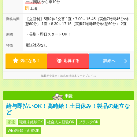
一ノ関駅
から車10分
工場
【交替制】5勤2休2交替 1直：7:00～15:45（実働7時間45分/休
勤務時間
憩60分） 1直：8:30～17:15（実働7時間45分/休憩60分） 2直：
18:00～翌2:45（実働7時間45分/休憩60分） 2直：20:00～翌
4:45（実働7時間45分/休憩60分）
・長期・即日スタートOK！
期間
電話対応なし
特徴
気になる！
応募する
詳細へ
掲載元企業名
株式会社日本ワークプレイス
未読
給与即払いOK！高時給！土日休み！製品の組立な
ど
派遣
職種未経験OK
社会人未経験OK
ブランクOK
WEB登録・面接OK