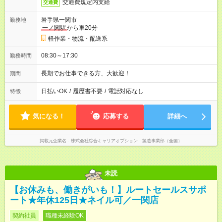
交通費規定内支給
交通費
岩手県一関市
勤務地
一ノ関駅
から車20分
軽作業・物流・配送系
08:30～17:30
勤務時間
長期でお仕事できる方、大歓迎！
期間
日払いOK
/
履歴書不要
/
電話対応なし
特徴
気になる！
応募する
詳細へ
掲載元企業名
株式会社綜合キャリアオプション 製造事業部（全国）
未読
【お休みも、働きがいも！】ルートセールスサポ
ート★年休125日★ネイル可／一関店
契約社員
職種未経験OK