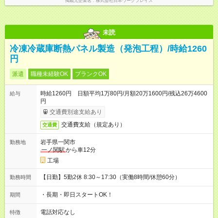
掲載元企業名
株式会社日本ワークプレイス
未読
冷凍冷蔵庫断熱パネル製造（発泡工程）/時給1260
円
派遣
職種未経験OK
ブランクOK
時給1260円 日額平均1万80円/月額20万1600円/残込26万4600
給与
円
交通費別途支給あり
交通費支給（規定あり）
交通費
岩手県一関市
勤務地
一ノ関駅
から車12分
工場
【日勤】5勤2休 8:30～17:30（実働8時間/休憩60分）
勤務時間
・長期・即日スタートOK！
期間
電話対応なし
特徴