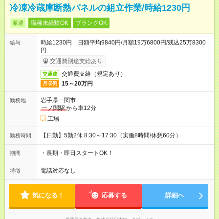
冷凍冷蔵庫断熱パネルの組立作業/時給1230円
派遣
職種未経験OK
ブランクOK
時給1230円 日額平均9840円/月額19万6800円/残込25万8300
給与
円
交通費別途支給あり
交通費支給（規定あり）
交通費
15～20万円
月収例
岩手県一関市
勤務地
一ノ関駅
から車12分
工場
【日勤】5勤2休 8:30～17:30（実働8時間/休憩60分）
勤務時間
・長期・即日スタートOK！
期間
電話対応なし
特徴
気になる！
応募する
詳細へ