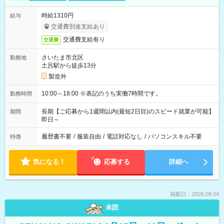
時給1310円
給与
交通費別途支給あり
交通費支給有り
交通費
さいたま市北区
勤務地
土呂駅から徒歩13分
製造外
10:00～18:00 ※表記のうち実働7時間です。
勤務時間
長期【ご応募から1週間以内(最短2日目)のスピード就業が可能】
期間
即日～
履歴書不要
/
服装自由
/
電話対応なし
/
パソコンスキル不要
特徴
気になる！
応募する
詳細へ
掲載日：2026.08.04
未読