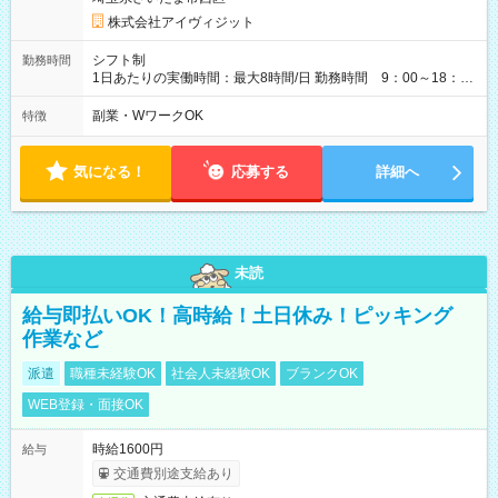
株式会社アイヴィジット
シフト制
勤務時間
1日あたりの実働時間：最大8時間/日 勤務時間 9：00～18：
00(実働8h、休憩1h) 土日祝含む週3日～OK、シフト制 ※もちろ
ん週5日勤務もOK♪ 勤務期間：2026年8月12日～9月9日※リスト
副業・WワークOK
特徴
全件完了で業務終了
気になる！
応募する
詳細へ
未読
給与即払いOK！高時給！土日休み！ピッキング
作業など
派遣
職種未経験OK
社会人未経験OK
ブランクOK
WEB登録・面接OK
時給1600円
給与
交通費別途支給あり