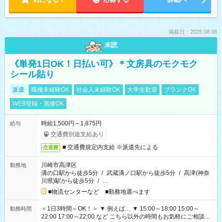
掲載日：2026.08.08
未読
《単発1日OK！日払い可》＊文房具のモクモク
シール貼り
派遣
職種未経験OK
社会人未経験OK
大学生歓迎
ブランクOK
WEB登録・面接OK
時給1,500円～1,875円
給与
交通費別途支給あり
■ 交通費規定内支給 ※派遣先による
交通費
川崎市高津区
勤務地
溝の口駅から徒歩5分
/
武蔵溝ノ口駅から徒歩5分
/
高津(神奈
川県)駅から徒歩5分
/
…
■物流センターなど ■勤務地選べます
＜1日3時間～OK！＞ ▼ 例えば… ▼ 15:00～18:00 15:00～
勤務時間
22:00 17:00～22:00 など こちら以外の時間もお気軽にご相談く