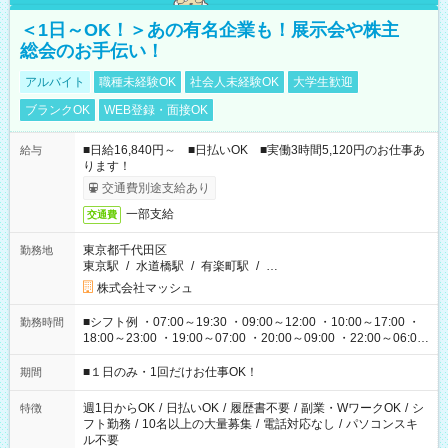
＜1日～OK！＞あの有名企業も！展示会や株主
総会のお手伝い！
アルバイト
職種未経験OK
社会人未経験OK
大学生歓迎
ブランクOK
WEB登録・面接OK
■日給16,840円～ ■日払いOK ■実働3時間5,120円のお仕事あ
給与
ります！
交通費別途支給あり
一部支給
交通費
東京都千代田区
勤務地
東京駅
/
水道橋駅
/
有楽町駅
/
…
株式会社マッシュ
■シフト例 ・07:00～19:30 ・09:00～12:00 ・10:00～17:00 ・
勤務時間
18:00～23:00 ・19:00～07:00 ・20:00～09:00 ・22:00～06:00
etc ★最短で3時間で5,120円のお仕事から 15時間で2万円近く稼
げるお仕事も！ ご希望のお時間に合わせてご紹介！ ※シフトは
■１日のみ・1回だけお仕事OK！
期間
現場によって異なります。 ※勿論、休憩時間はあるのでご安心
ください！
週1日からOK
/
日払いOK
/
履歴書不要
/
副業・WワークOK
/
シ
特徴
フト勤務
/
10名以上の大量募集
/
電話対応なし
/
パソコンスキ
ル不要