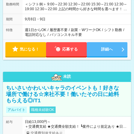
＜シフト例＞ 9:00～22:30 12:30～22:00 15:30～21:00 12:30～
勤務時間
19:00 12:30～22:00 上記の時間から好きな時間を選べます！ ※
時間は変更となる可能性があります
9月8日・9日
期間
週1日からOK
/
履歴書不要
/
副業・WワークOK
/
シフト勤務
/
特徴
電話対応なし
/
パソコンスキル不要
気になる！
応募する
詳細へ
未読
ちいさいかわいいキャラのイベントも！好きな
場所で働ける☆来社不要！働いたその日に給料
もらえる◎/T1
アルバイト
職種未経験OK
日給13,000円～
給与
＋交通費支給 ★交通費全額支給！ ┗案件により規定あり ★日払
いOK！（規定あり） ┗働いたその日に現金GET♪ お仕事後はコ
交通費別途支給あり