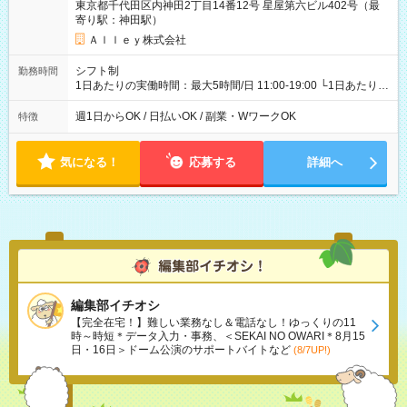
東京都千代田区内神田2丁目14番12号 星屋第六ビル402号（最
寄り駅：神田駅）
Ａｌｌｅｙ株式会社
シフト制
勤務時間
1日あたりの実働時間：最大5時間/日 11:00-19:00 └1日あたりの
実働時間：1-5時間 └上記の時間帯内であれば、いつでも勤務可
能！ └平日・土曜日の中で、お好きな曜日でご勤務いただけま
週1日からOK / 日払いOK / 副業・WワークOK
特徴
す！ 【シフト例】 ・11:00～14:00 ・16:30～19:00 ・13:00～
18:00 などのように、自由な働き方が可能なお仕事です！
気になる！
応募する
詳細へ
編集部イチオシ
【完全在宅！】難しい業務なし＆電話なし！ゆっくりの11
時～時短＊データ入力・事務、＜SEKAI NO OWARI＊8月15
日・16日＞ドーム公演のサポートバイトなど
(8/7UP!)