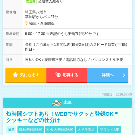
交通費支給有り
交通費
埼玉県八潮市
勤務地
草加駅からバス27分
物流・倉庫関係
9:00～17:30 ※表記のうち実働7時間30分です。
勤務時間
長期【ご応募から1週間以内(最短2日目)のスピード就業が可能】
期間
即日～
日払いOK
/
履歴書不要
/
電話対応なし
/
パソコンスキル不要
特徴
気になる！
応募する
詳細へ
掲載日：2026.08.09
未読
短時間シフトあり！WEBでサクッと登録OK＊
クッキーなどの仕分け
派遣
職種未経験OK
社会人未経験OK
大学生歓迎
ブランクOK