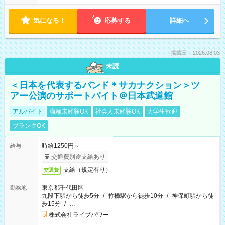
気になる！
応募する
詳細へ
掲載日：2026.08.03
未読
＜日本を代表するバンド＊サカナクション＞ツ
アー公演のサポートバイト＠日本武道館
アルバイト
職種未経験OK
社会人未経験OK
大学生歓迎
ブランクOK
時給1250円～
給与
交通費別途支給あり
支給（規定有り）
交通費
東京都千代田区
勤務地
九段下駅から徒歩5分
/
竹橋駅から徒歩10分
/
神保町駅から徒
歩15分
/
…
株式会社ライブパワー