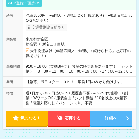
WEB登録・面接OK
時給1500円 ■日払い・週払いOK！(規定あり) ■現金日払いも
給与
OK(規定あり)
交通費別途支給あり
東京都新宿区
勤務地
新宿駅
/
新宿三丁目駅
大手物流会社（年齢不問／「無理なく続けられる」と好評の
職場です！）
9:00～18:00（実動8時間） 希望の時間帯を選べます！ ＜シフト
勤務時間
例＞ ・8：30～12：00 ・10：00～19：00 ・17：00～22：00
・13：00～22：00 ・22：00～翌6：00 など
【急募】即日スタートＯＫ！ 単発1日のみから働けます。
期間
週1日からOK
/
日払いOK
/
履歴書不要
/
40～50代活躍中
/
副
特徴
業・WワークOK
/
服装自由
/
シフト勤務
/
10名以上の大量募
集
/
電話対応なし
/
パソコンスキル不要
気になる！
応募する
詳細へ