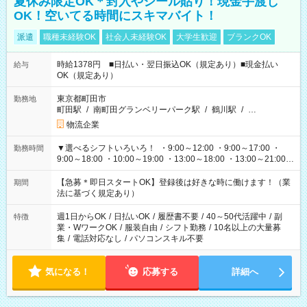
夏休み限定OK＊封入やシール貼り！現金手渡し
OK！空いてる時間にスキマバイト！
派遣
職種未経験OK
社会人未経験OK
大学生歓迎
ブランクOK
時給1378円 ■日払い・翌日振込OK（規定あり）■現金払い
給与
OK（規定あり）
東京都町田市
勤務地
町田駅
/
南町田グランベリーパーク駅
/
鶴川駅
/
…
物流企業
▼選べるシフトいろいろ！ ・9:00～12:00 ・9:00～17:00 ・
勤務時間
9:00～18:00 ・10:00～19:00 ・13:00～18:00 ・13:00～21:00
・22:00～翌6:00 など 上記以外の時間で相談可能なお仕事も！
あなたの希望を教えてください！
【急募＊即日スタートOK】登録後は好きな時に働けます！（業
期間
法に基づく規定あり）
週1日からOK
/
日払いOK
/
履歴書不要
/
40～50代活躍中
/
副
特徴
業・WワークOK
/
服装自由
/
シフト勤務
/
10名以上の大量募
集
/
電話対応なし
/
パソコンスキル不要
気になる！
応募する
詳細へ