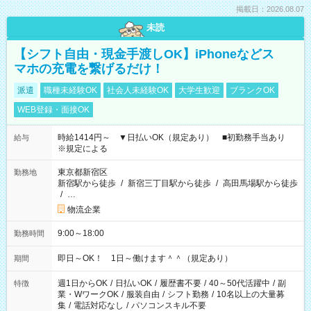
掲載日：2026.08.07
未読
【シフト自由・現金手渡しOK】iPhoneなどス
マホの充電を繋げるだけ！
派遣
職種未経験OK
社会人未経験OK
大学生歓迎
ブランクOK
WEB登録・面接OK
時給1414円～ ▼日払いOK（規定あり） ■初勤務手当あり
給与
※規定による
東京都新宿区
勤務地
新宿駅から徒歩
/
新宿三丁目駅から徒歩
/
高田馬場駅から徒歩
/
…
物流企業
9:00～18:00
勤務時間
即日～OK！ 1日～働けます＾＾（規定あり）
期間
週1日からOK
/
日払いOK
/
履歴書不要
/
40～50代活躍中
/
副
特徴
業・WワークOK
/
服装自由
/
シフト勤務
/
10名以上の大量募
集
/
電話対応なし
/
パソコンスキル不要