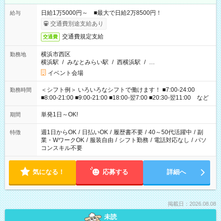
日給1万5000円～ ■最大で日給2万8500円！
給与
交通費別途支給あり
交通費規定支給
交通費
横浜市西区
勤務地
横浜駅
/
みなとみらい駅
/
西横浜駅
/
…
イベント会場
＜シフト例＞ いろいろなシフトで働けます！ ■7:00-24:00
勤務時間
■8:00-21:00 ■9:00-21:00 ■18:00-翌7:00 ■20:30-翌11:00 など
単発1日～OK!
期間
週1日からOK
/
日払いOK
/
履歴書不要
/
40～50代活躍中
/
副
特徴
業・WワークOK
/
服装自由
/
シフト勤務
/
電話対応なし
/
パソ
コンスキル不要
気になる！
応募する
詳細へ
掲載日：2026.08.08
未読