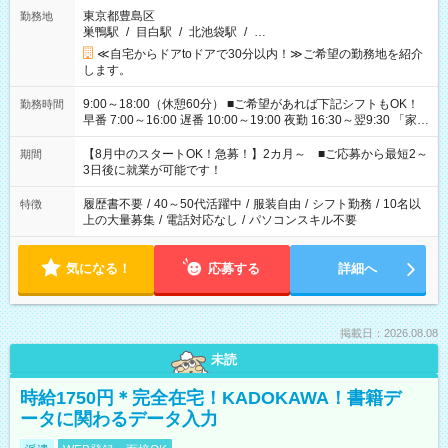
東京都豊島区
勤務地
巣鴨駅
/
目白駅
/
北池袋駅
/
…
≪自宅からドアtoドアで30分以内！≫ご希望の勤務地を紹介
します。
9:00～18:00（休憩60分） ■ご希望があれば下記シフトもOK！
勤務時間
早番 7:00～16:00 遅番 10:00～19:00 夜勤 16:30～翌9:30 「家族
と休みを合わせたい」 「余裕を持って夕飯の準備がしたい」
「できれば残業はしたくない」 など、ご希望を教えてください
【8月中のスタートOK！急募！】2カ月～ ■ご応募から最短2～
期間
ね。 ※Wワーク希望の方へ 今ご覧のお仕事で希望する勤務時間
3日後に就業が可能です！
と、もう1つのお仕事の勤務時間。 合計で週40時間を超える場
合は応募できません。
履歴書不要
/
40～50代活躍中
/
服装自由
/
シフト勤務
/
10名以
特徴
上の大量募集
/
電話対応なし
/
パソコンスキル不要
気になる！
応募する
詳細へ
掲載日：2026.08.08
未読
時給1750円＊完全在宅！KADOKAWA！書籍デ
ータに関わるデータ入力