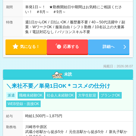
ださい！
単発1日～！ ★勤務開始日や期間はお気軽にご相談くださ
期間
い！ ＃8月～ ＃9月～
週1日からOK
/
日払いOK
/
履歴書不要
/
40～50代活躍中
/
副
特徴
業・WワークOK
/
服装自由
/
シフト勤務
/
10名以上の大量募
集
/
電話対応なし
/
パソコンスキル不要
気になる！
応募する
詳細へ
掲載日：2026.08.07
未読
＼来社不要／単発1日OK＊コスメの仕分け
派遣
職種未経験OK
社会人未経験OK
大学生歓迎
ブランクOK
WEB登録・面接OK
時給1,500円～1,875円
給与
川崎市中原区
勤務地
武蔵小杉駅から徒歩5分
/
元住吉駅から徒歩5分
/
新丸子駅か