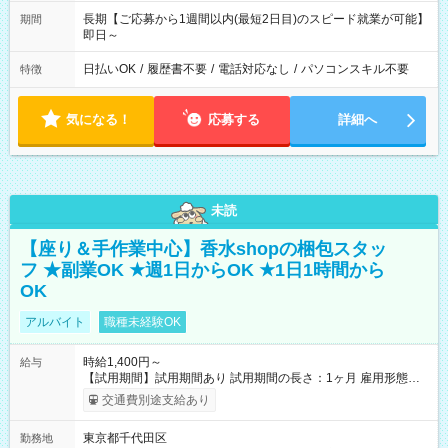
長期【ご応募から1週間以内(最短2日目)のスピード就業が可能】
期間
即日～
日払いOK
/
履歴書不要
/
電話対応なし
/
パソコンスキル不要
特徴
気になる！
応募する
詳細へ
未読
【座り＆手作業中心】香水shopの梱包スタッ
フ ★副業OK ★週1日からOK ★1日1時間から
OK
アルバイト
職種未経験OK
時給1,400円～
給与
【試用期間】試用期間あり 試用期間の長さ：1ヶ月 雇用形態、
給与は本採用時と同じです。
交通費別途支給あり
東京都千代田区
勤務地