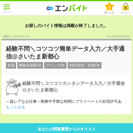
0
メニュー
気になる！
ログイン
お探しのバイト情報は掲載が終了しました。
掲載日 :2026
/
07
/
23
No.MJS1685882
経験不問＼コツコツ簡単データ入力／大手通
信@さいたま新都心
派遣
職種未経験OK
ブランクOK
WEB登録・面接OK
経験不問＼コツコツカンタンデータ入力／大手通信
@さいたま新都心
～超レアなお仕事～勤務中手隙な時間にプライベートの自習許可あ
...
もっとみる
あなたの閲覧履歴からのオススメ