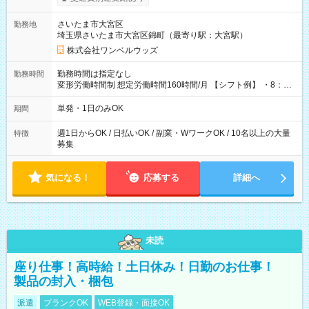
ンビニATMから 日払い分を引き落とせます！ 【試用期間】試
用期間なし
さいたま市大宮区
勤務地
埼玉県さいたま市大宮区錦町（最寄り駅：大宮駅）
株式会社ワンベルウッズ
勤務時間は指定なし
勤務時間
変形労働時間制 想定労働時間160時間/月 【シフト例】 ・8：00
～21：00
単発・1日のみOK
期間
週1日からOK / 日払いOK / 副業・WワークOK / 10名以上の大量
特徴
募集
気になる！
応募する
詳細へ
未読
座り仕事！高時給！土日休み！日勤のお仕事！
製品の封入・梱包
派遣
ブランクOK
WEB登録・面接OK