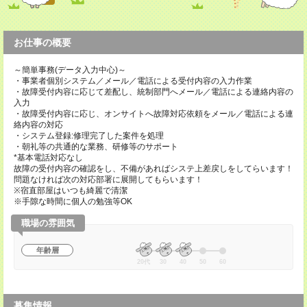
お仕事の概要
～簡単事務(データ入力中心)～
・事業者個別システム／メール／電話による受付内容の入力作業
・故障受付内容に応じて差配し、統制部門へメール／電話による連絡内容の
入力
・故障受付内容に応じ、オンサイトへ故障対応依頼をメール／電話による連
絡内容の対応
・システム登録:修理完了した案件を処理
・朝礼等の共通的な業務、研修等のサポート
*基本電話対応なし
故障の受付内容の確認をし、不備があればシステ上差戻しをしてらいます！
問題なければ次の対応部署に展開してもらいます！
※宿直部屋はいつも綺麗で清潔
※手隙な時間に個人の勉強等OK
職場の雰囲気
年齢層
20代
30
40
50
60
募集情報