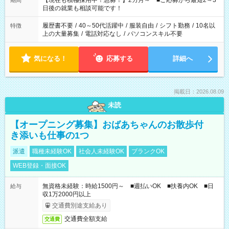
【現在も積極採用中！急募！】2カ月～ ■ご応募から最短2～3
期間
の方へ 今ご覧のお仕事で希望する勤務時間と、もう1つのお仕事
日後の就業も相談可能です！
の勤務時間。 合計で週40時間を超える場合は応募できません。
履歴書不要
/
40～50代活躍中
/
服装自由
/
シフト勤務
/
10名以
特徴
上の大量募集
/
電話対応なし
/
パソコンスキル不要
気になる！
応募する
詳細へ
掲載日：2026.08.09
未読
【オープニング募集】おばあちゃんのお散歩付
き添いも仕事の1つ
派遣
職種未経験OK
社会人未経験OK
ブランクOK
WEB登録・面接OK
無資格未経験：時給1500円～ ■週払いOK ■扶養内OK ■日
給与
収1万2000円以上
交通費別途支給あり
交通費全額支給
交通費