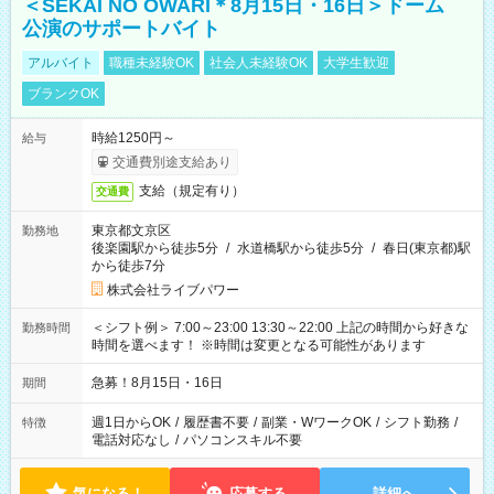
＜SEKAI NO OWARI＊8月15日・16日＞ドーム
公演のサポートバイト
アルバイト
職種未経験OK
社会人未経験OK
大学生歓迎
ブランクOK
時給1250円～
給与
交通費別途支給あり
支給（規定有り）
交通費
東京都文京区
勤務地
後楽園駅から徒歩5分
/
水道橋駅から徒歩5分
/
春日(東京都)駅
から徒歩7分
株式会社ライブパワー
＜シフト例＞ 7:00～23:00 13:30～22:00 上記の時間から好きな
勤務時間
時間を選べます！ ※時間は変更となる可能性があります
急募！8月15日・16日
期間
週1日からOK
/
履歴書不要
/
副業・WワークOK
/
シフト勤務
/
特徴
電話対応なし
/
パソコンスキル不要
気になる！
応募する
詳細へ