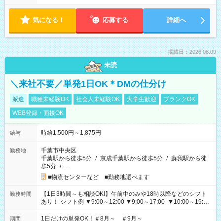
気になる！
応募する
詳細へ
掲載日：2026.08.09
未読
＼来社不要／単発1日OK＊DMの仕分け
派遣
職種未経験OK
社会人未経験OK
大学生歓迎
ブランクOK
WEB登録・面接OK
時給1,500円～1,875円
給与
千葉市中央区
勤務地
千葉駅から徒歩5分
/
京成千葉駅から徒歩5分
/
蘇我駅から徒
歩5分
/
…
■物流センターなど ■勤務地選べます
【1日3時間～も相談OK!】午前中のみや18時以降などのシフト
勤務時間
あり！ シフト例 ▼9:00～12:00 ▼9:00～17:00 ▼10:00～19:00
▼18:00～21:00
1日だけの単発OK！＃8月～ ＃9月～
期間