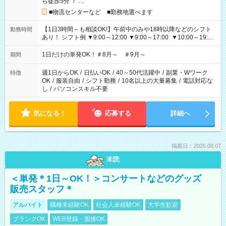
ら徒歩5分
/
…
■物流センターなど ■勤務地選べます
【1日3時間～も相談OK!】午前中のみや18時以降などのシフト
勤務時間
あり！ シフト例 ▼9:00～12:00 ▼9:00～17:00 ▼10:00～19:00
▼18:00～21:00
1日だけの単発OK！＃8月～ ＃9月～
期間
週1日からOK
/
日払いOK
/
40～50代活躍中
/
副業・Wワーク
特徴
OK
/
服装自由
/
シフト勤務
/
10名以上の大量募集
/
電話対応な
し
/
パソコンスキル不要
気になる！
応募する
詳細へ
掲載日：2026.08.07
未読
＜単発＊1日～OK！＞コンサートなどのグッズ
販売スタッフ＊
アルバイト
職種未経験OK
社会人未経験OK
大学生歓迎
ブランクOK
WEB登録・面接OK