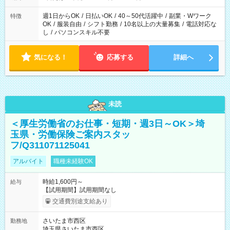
週1日からOK
/
日払いOK
/
40～50代活躍中
/
副業・Wワーク
特徴
OK
/
服装自由
/
シフト勤務
/
10名以上の大量募集
/
電話対応な
し
/
パソコンスキル不要
気になる！
応募する
詳細へ
未読
＜厚生労働省のお仕事・短期・週3日～OK＞埼
玉県・労働保険ご案内スタッ
フ/Q311071125041
アルバイト
職種未経験OK
時給1,600円～
給与
【試用期間】試用期間なし
交通費別途支給あり
さいたま市西区
勤務地
埼玉県さいたま市西区