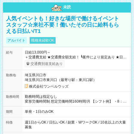
未読
人気イベントも！好きな場所で働けるイベント
スタッフ☆来社不要！働いたその日に給料もら
える日払い/T1
アルバイト
職種未経験OK
日給13,000円～
給与
＋交通費支給 ★交通費全額支給！ ┗案件により規定あり ★日払
いOK！（規定あり） ┗働いたその日に現金GET♪ お仕事後はコ
交通費別途支給あり
ンビニATMから 日払い分を引き落とせます！ 【試用期間】試
用期間なし
埼玉県川口市
勤務地
埼玉県川口市東川口（最寄り駅：東川口駅）
株式会社ワンベルウッズ
勤務時間は指定なし
勤務時間
変形労働時間制 想定労働時間160時間/月 【シフト例】 ・8：00
～21：00
単発・1日のみOK
期間
週1日からOK / 日払いOK / 副業・WワークOK / 10名以上の大量
特徴
募集