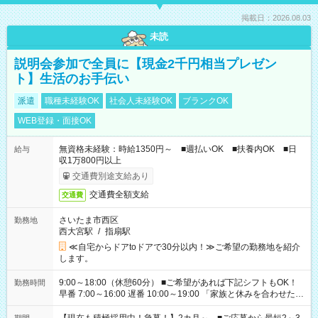
掲載日：2026.08.03
未読
説明会参加で全員に【現金2千円相当プレゼン
ト】生活のお手伝い
派遣
職種未経験OK
社会人未経験OK
ブランクOK
WEB登録・面接OK
無資格未経験：時給1350円～ ■週払いOK ■扶養内OK ■日
給与
収1万800円以上
交通費別途支給あり
交通費全額支給
交通費
さいたま市西区
勤務地
西大宮駅
/
指扇駅
≪自宅からドアtoドアで30分以内！≫ご希望の勤務地を紹介
します。
9:00～18:00（休憩60分） ■ご希望があれば下記シフトもOK！
勤務時間
早番 7:00～16:00 遅番 10:00～19:00 「家族と休みを合わせた
い」 「余裕を持って夕飯の準備がしたい」 「できれば残業はし
たくない」 など、ご希望を教えてくださいね。 ※Wワーク希望