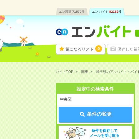
エン派遣
71570
件
エン バイト
82182
件
0
気になるリスト
保存した希
バイトTOP
関東
埼玉県のアルバイト・バイ
設定中の検索条件
中央区
条件の変更
条件を保存して
メールを受け取る