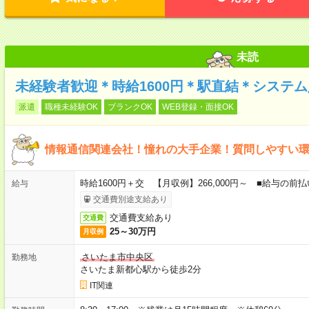
未読
未経験者歓迎＊時給1600円＊駅直結＊システ
派遣
職種未経験OK
ブランクOK
WEB登録・面接OK
情報通信関連会社！憧れの大手企業！質問しやすい
時給1600円＋交 【月収例】266,000円～ ■給与の
給与
交通費別途支給あり
交通費支給あり
交通費
25～30万円
月収例
さいたま市中央区
勤務地
さいたま新都心駅から徒歩2分
IT関連