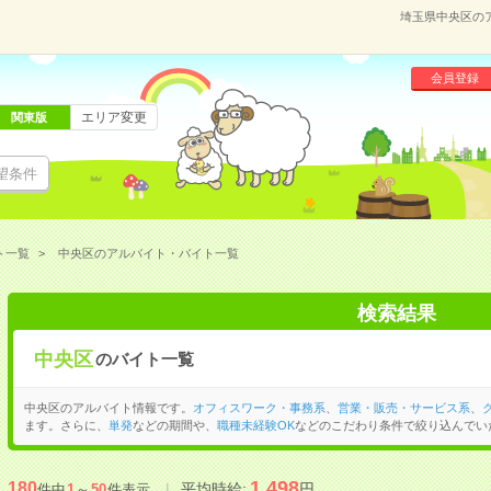
埼玉県中央区の
会員登録
エリア変更
関東版
望条件
ト一覧
中央区のアルバイト・バイト一覧
検索結果
中央区
のバイト一覧
中央区のアルバイト情報です。
オフィスワーク・事務系
、
営業・販売・サービス系
、
ます。さらに、
単発
などの期間や、
職種未経験OK
などのこだわり条件で絞り込んでい
1,498
180
平均時給:
円
件中
1
～
50
件表示