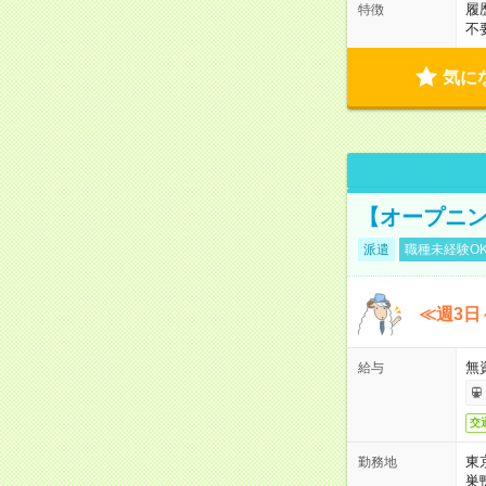
履
特徴
不
気に
【オープニン
派遣
職種未経験O
≪週3日
無
給与
交
東
勤務地
巣