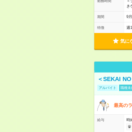
＜シ
勤務時間
き
9
期間
週
特徴
気に
＜SEKAI 
アルバイト
職種未
最高のラ
時
給与