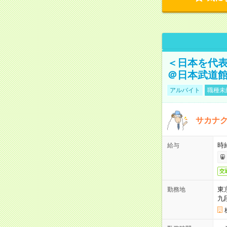
＜日本を代
＠日本武道
アルバイト
職種未
サカナク
時
給与
交
東
勤務地
九