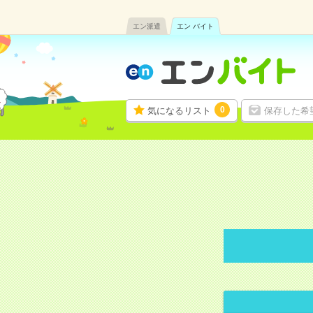
エン派遣
エン バイト
0
気になるリスト
保存した希