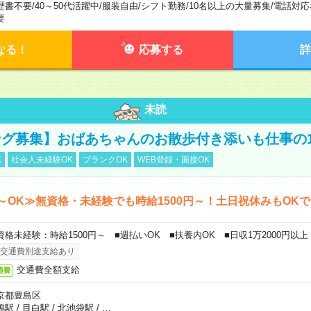
歴書不要
/
40～50代活躍中
/
服装自由
/
シフト勤務
/
10名以上の大量募集
/
電話対応
要
なる！
応募する
詳
未読
グ募集】おばあちゃんのお散歩付き添いも仕事の
K
社会人未経験OK
ブランクOK
WEB登録・面接OK
～OK≫無資格・未経験でも時給1500円～！土日祝休みもOK
資格未経験：時給1500円～ ■週払いOK ■扶養内OK ■日収1万2000円以上
交通費別途支給あり
交通費全額支給
通費
京都豊島区
鴨駅
/
目白駅
/
北池袋駅
/
…