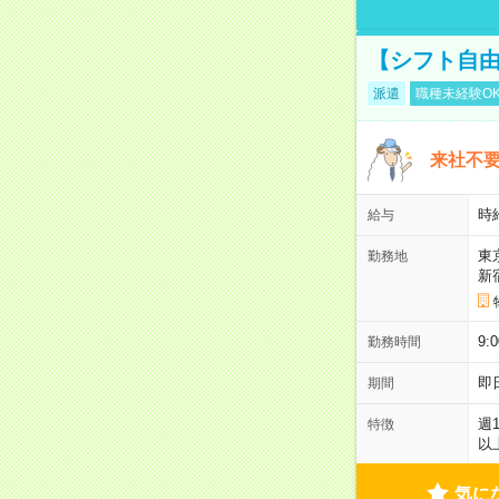
【シフト自由
派遣
職種未経験O
来社不要
時
給与
東
勤務地
新
9:
勤務時間
即
期間
週
特徴
以
気に