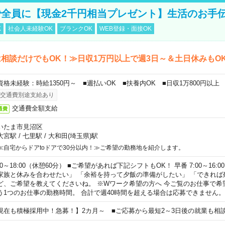
全員に【現金2千円相当プレゼント】生活のお手
K
社会人未経験OK
ブランクOK
WEB登録・面接OK
相談だけでもOK！≫日収1万円以上で週3日～＆土日休みもO
資格未経験：時給1350円～ ■週払いOK ■扶養内OK ■日収1万800円以上
交通費別途支給あり
交通費全額支給
通費
いたま市見沼区
大宮駅
/
七里駅
/
大和田(埼玉県)駅
≪自宅からドアtoドアで30分以内！≫ご希望の勤務地を紹介します。
00～18:00（休憩60分） ■ご希望があれば下記シフトもOK！ 早番 7:00～16:00 遅
家族と休みを合わせたい」 「余裕を持って夕飯の準備がしたい」 「できれば
ど、ご希望を教えてくださいね。 ※Wワーク希望の方へ 今ご覧のお仕事で希
う1つのお仕事の勤務時間。 合計で週40時間を超える場合は応募できません。
現在も積極採用中！急募！】2カ月～ ■ご応募から最短2～3日後の就業も相