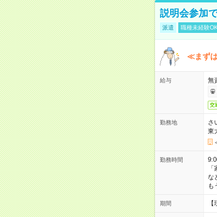
説明会参加で
派遣
職種未経験O
≪まずは
無
給与
交
さ
勤務地
東
9:
勤務時間
「
な
も
【
期間