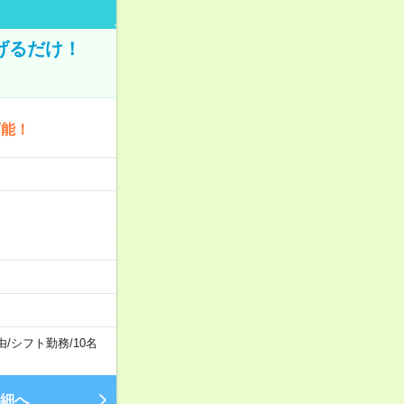
げるだけ！
可能！
由
/
シフト勤務
/
10名
細へ