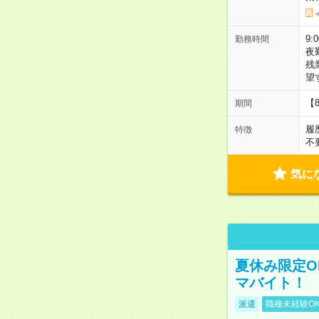
9:
勤務時間
夜
残
望
【
期間
履
特徴
不
気に
夏休み限定O
マバイト！
派遣
職種未経験O