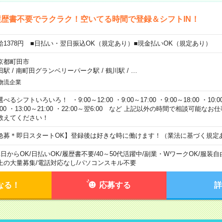
歴書不要でラクラク！空いてる時間で登録＆シフトIN！
給1378円 ■日払い・翌日振込OK（規定あり）■現金払いOK（規定あり）
京都町田市
田駅
/
南町田グランベリーパーク駅
/
鶴川駅
/
…
物流企業
べるシフトいろいろ！ ・9:00～12:00 ・9:00～17:00 ・9:00～18:00 ・10:00
:00 ・13:00～21:00 ・22:00～翌6:00 など 上記以外の時間で相談可能
教えてください！
急募＊即日スタートOK】登録後は好きな時に働けます！（業法に基づく規定
1日からOK
/
日払いOK
/
履歴書不要
/
40～50代活躍中
/
副業・WワークOK
/
服装自
上の大量募集
/
電話対応なし
/
パソコンスキル不要
なる！
応募する
詳