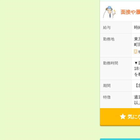
面接や履
時
給与
東
勤務地
町
▼選
勤務時間
18
を
【
期間
週
特徴
以
気に