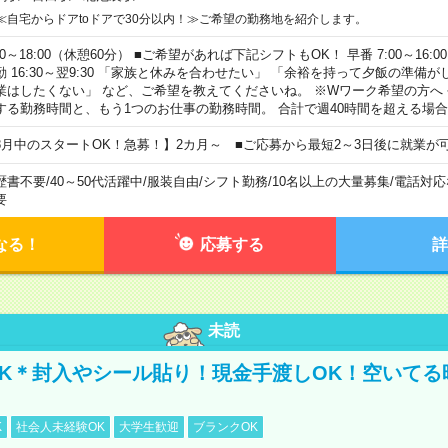
≪自宅からドアtoドアで30分以内！≫ご希望の勤務地を紹介します。
00～18:00（休憩60分） ■ご希望があれば下記シフトもOK！ 早番 7:00～16:00 遅
勤 16:30～翌9:30 「家族と休みを合わせたい」 「余裕を持って夕飯の準備
業はしたくない」 など、ご希望を教えてくださいね。 ※Wワーク希望の方へ
する勤務時間と、もう1つのお仕事の勤務時間。 合計で週40時間を超える場
8月中のスタートOK！急募！】2カ月～ ■ご応募から最短2～3日後に就業が
歴書不要
/
40～50代活躍中
/
服装自由
/
シフト勤務
/
10名以上の大量募集
/
電話対応
要
なる！
応募する
詳
未読
K＊封入やシール貼り！現金手渡しOK！空いてる
K
社会人未経験OK
大学生歓迎
ブランクOK