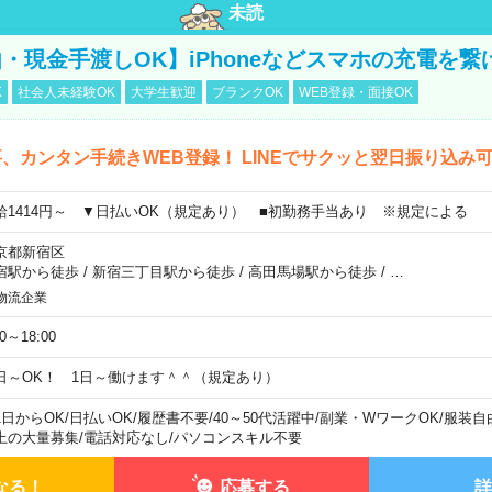
未読
・現金手渡しOK】iPhoneなどスマホの充電を繋
K
社会人未経験OK
大学生歓迎
ブランクOK
WEB登録・面接OK
、カンタン手続きWEB登録！ LINEでサクッと翌日振り込み
給1414円～ ▼日払いOK（規定あり） ■初勤務手当あり ※規定による
京都新宿区
宿駅から徒歩
/
新宿三丁目駅から徒歩
/
高田馬場駅から徒歩
/
…
物流企業
00～18:00
日～OK！ 1日～働けます＾＾（規定あり）
1日からOK
/
日払いOK
/
履歴書不要
/
40～50代活躍中
/
副業・WワークOK
/
服装自
上の大量募集
/
電話対応なし
/
パソコンスキル不要
なる！
応募する
詳