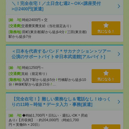
＼！完全在宅！／土日含む週2～OK<講座受付
>@2400円[派遣]
[給 与]
時給2400円＋交
[交通費]
交通費実費支給（当社規定あり）
気になる！
[勤務地]
田町(東京都)駅から徒歩4分
/
三田(東京都)
駅から徒歩7分
＜日本を代表するバンド＊サカナクション＞ツアー
公演のサポートバイト＠日本武道館[アルバイト]
[給 与]
時給1250円～
[交通費]
支給（規定有り）
気になる！
[勤務地]
九段下駅から徒歩5分
/
竹橋駅から徒歩10
分
/
神保町駅から徒歩15分
/
…
【完全在宅！】難しい業務なし＆電話なし！ゆっく
りの11時～時短＊データ入力・事務[派遣]
[給 与]
◆時給1,700円＊日払い・週払いOK＊昇給
あり♪【月収例】 ・約204,000円 （時給1,700
円 × 実働6h × 20日）