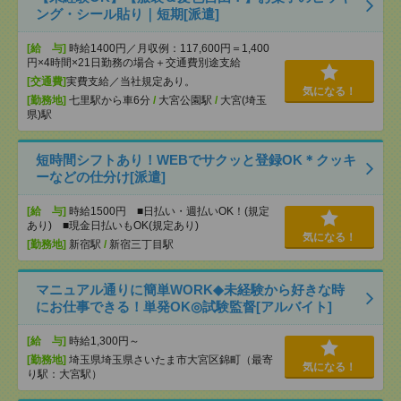
ング・シール貼り｜短期[派遣]
[給 与]
時給1400円／月収例：117,600円＝1,400
円×4時間×21日勤務の場合＋交通費別途支給
[交通費]
実費支給／当社規定あり。
気になる！
[勤務地]
七里駅から車6分
/
大宮公園駅
/
大宮(埼玉
県)駅
短時間シフトあり！WEBでサクッと登録OK＊クッキ
ーなどの仕分け[派遣]
[給 与]
時給1500円 ■日払い・週払いOK！(規定
あり) ■現金日払いもOK(規定あり)
気になる！
[勤務地]
新宿駅
/
新宿三丁目駅
マニュアル通りに簡単WORK◆未経験から好きな時
にお仕事できる！単発OK◎試験監督[アルバイト]
[給 与]
時給1,300円～
[勤務地]
埼玉県埼玉県さいたま市大宮区錦町（最寄
気になる！
り駅：大宮駅）