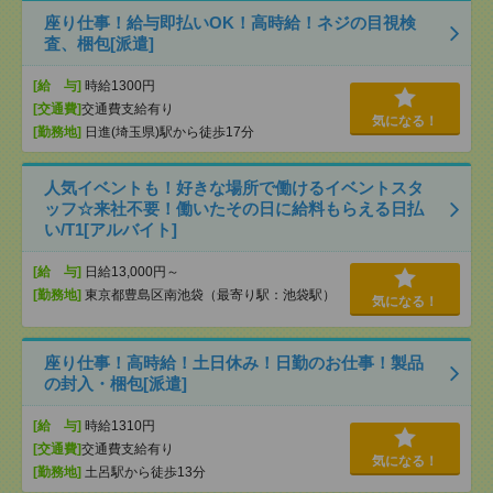
座り仕事！給与即払いOK！高時給！ネジの目視検
査、梱包[派遣]
[給 与]
時給1300円
[交通費]
交通費支給有り
気になる！
[勤務地]
日進(埼玉県)駅から徒歩17分
人気イベントも！好きな場所で働けるイベントスタ
ッフ☆来社不要！働いたその日に給料もらえる日払
い/T1[アルバイト]
[給 与]
日給13,000円～
[勤務地]
東京都豊島区南池袋（最寄り駅：池袋駅）
気になる！
座り仕事！高時給！土日休み！日勤のお仕事！製品
の封入・梱包[派遣]
[給 与]
時給1310円
[交通費]
交通費支給有り
気になる！
[勤務地]
土呂駅から徒歩13分