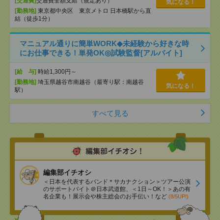
[交通費]
交通費全額支給（規定あり）
気になる！
[勤務地]
東京都中央区 東京メトロ 日本橋駅から直
結（徒歩1分）
マニュアル通りに簡単WORK◆未経験から好きな時
にお仕事できる！単発OK◎試験監督[アルバイト]
[給 与]
時給1,300円～
[勤務地]
埼玉県越谷市南越谷（最寄り駅：南越谷
気になる！
駅）
すべて見る
編集部イチオシ
＜日本を代表するバンド＊サカナクション＞ツアー公演
のサポートバイト＠日本武道館、＜1日～OK！＞あの有
名企業も！展示会や株主総会のお手伝い！など
(8/5UP!)