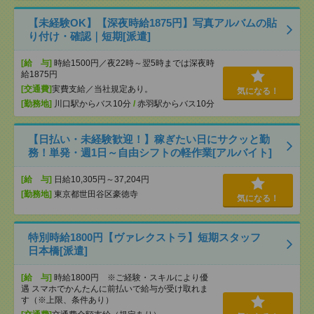
【未経験OK】【深夜時給1875円】写真アルバムの貼
り付け・確認｜短期[派遣]
[給 与]
時給1500円／夜22時～翌5時までは深夜時
給1875円
[交通費]
実費支給／当社規定あり。
気になる！
[勤務地]
川口駅からバス10分
/
赤羽駅からバス10分
【日払い・未経験歓迎！】稼ぎたい日にサクッと勤
務！単発・週1日～自由シフトの軽作業[アルバイト]
[給 与]
日給10,305円～37,204円
[勤務地]
東京都世田谷区豪徳寺
気になる！
特別時給1800円【ヴァレクストラ】短期スタッフ
日本橋[派遣]
[給 与]
時給1800円 ※ご経験・スキルにより優
遇 スマホでかんたんに前払いで給与が受け取れま
す（※上限、条件あり）