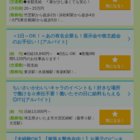
[交通費]
◆全額支給 ＊家が少し遠くても安心！
気になる！
[月収例]
20～25万円
[勤務地]
竹芝駅から徒歩2分
/
浜松町駅から徒歩4分
/
大門(東京都)駅から徒歩5分
/
…
＜1日～OK！＞あの有名企業も！展示会や株主総会
のお手伝い！[アルバイト]
[給 与]
■日給16,840円～ ■日払いOK ■実働3時
間5,120円のお仕事あります！
[交通費]
一部支給
気になる！
[勤務地]
東京駅
/
水道橋駅
/
有楽町駅
/
…
ちいさいかわいいキャラのイベントも！好きな場所
で働ける☆来社不要！働いたその日に給料もらえる
◎/T1[アルバイト]
[給 与]
日給13,000円～
[勤務地]
埼玉県さいたま市大宮区錦町（最寄り駅：
気になる！
大宮駅）
【未経験OK】【服装＆髪色自由！】お菓子のピッキ