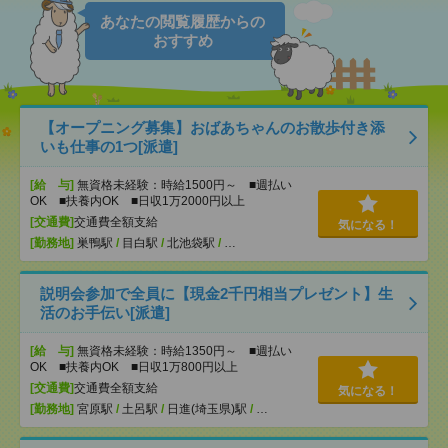
あなたの閲覧履歴からの
おすすめ
【オープニング募集】おばあちゃんのお散歩付き添
いも仕事の1つ[派遣]
[給 与]
無資格未経験：時給1500円～ ■週払い
OK ■扶養内OK ■日収1万2000円以上
[交通費]
交通費全額支給
気になる！
[勤務地]
巣鴨駅
/
目白駅
/
北池袋駅
/
…
説明会参加で全員に【現金2千円相当プレゼント】生
活のお手伝い[派遣]
[給 与]
無資格未経験：時給1350円～ ■週払い
OK ■扶養内OK ■日収1万800円以上
[交通費]
交通費全額支給
気になる！
[勤務地]
宮原駅
/
土呂駅
/
日進(埼玉県)駅
/
…