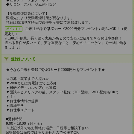
◆飲食チェーン店クーポン
◆サロン、スパ、ジム割引など
【受動喫煙対策について】
派遣先により受動喫煙対策が異なります。
詳細は職場見学時及び条件明示書にて通知致します。
ご来社登録でQUOカード2000円分プレゼント♪週払いOK！（規
ポイント！
定あり）
☆1981年創業。長く続く実績があるので安心♪ご紹介できるお仕事多数！
選べる条件が多いって、実は重要なこと。安心の「ニッケン」で一緒に働き
ましょう♪
登録について
★今ならご来社登録でQUOカード2000円分をプレゼント中★
≪応募～就業までの流れ≫
▼Webまたはお電話にてご応募
▼日研メディカルケアから連絡
▼面談＆ヒアリングの後、スタッフ登録（TEL登録、WEB登録もOKで
す！）
▼お仕事情報の提供
▼職場見学
▼お仕事スタート
■受付時間
9:00～18:00（月～金）
※上記以外でもお気軽に場所・日程等ご相談下さい
※登録会は面接ではありませんので私服でOK