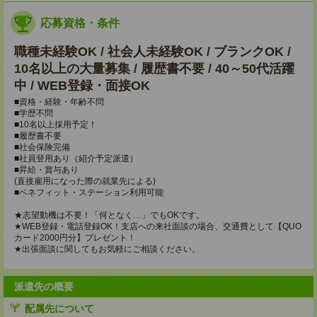
応募資格・条件
職種未経験OK / 社会人未経験OK / ブランクOK /
10名以上の大量募集 / 履歴書不要 / 40～50代活躍
中 / WEB登録・面接OK
■資格・経験・年齢不問
■学歴不問
■10名以上採用予定！
■履歴書不要
■社会保険完備
■社員登用あり（紹介予定派遣）
■昇給・賞与あり
(直接雇用になった際の就業先による)
■ベネフィット・ステーション利用可能
★志望動機は不要！「何となく…」でもOKです。
★WEB登録・電話登録OK！支店への来社面談の場合、交通費として【QUO
カード2000円分】プレゼント！
★出張面談に関してもお気軽にご相談ください。
派遣先の概要
配属先について