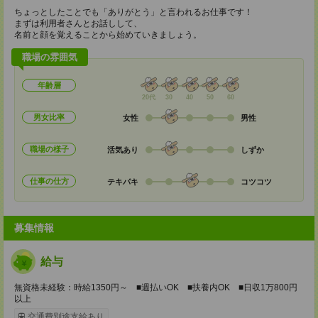
ちょっとしたことでも「ありがとう」と言われるお仕事です！
まずは利用者さんとお話しして、
名前と顔を覚えることから始めていきましょう。
職場の雰囲気
年齢層
20代
30
40
50
60
男女比率
女性
男性
職場の様子
活気あり
しずか
仕事の仕方
テキパキ
コツコツ
募集情報
給与
無資格未経験：時給1350円～ ■週払いOK ■扶養内OK ■日収1万800円
以上
交通費別途支給あり