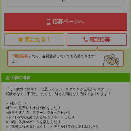
い。
応募ページへ
気になる！
電話応募
電話応募
なら、会員登録しなくても応募できます
よ！
お仕事の概要
「え？意外に簡単！」と思うくらい、スグできる仕事からスタート！
経験がなくて不安だった方も、皆さん問題なく活躍できています！
＜例えば…＞
○日中の見守りや水分補給をしたり
○食事を運んで、スプーンで食べさせたり
○トイレやお風呂に入る時にサポートしたり
○一緒に体操やゲームを楽しんだり
○「散歩に行きましょう！」と声をかけて外に連れ出したり