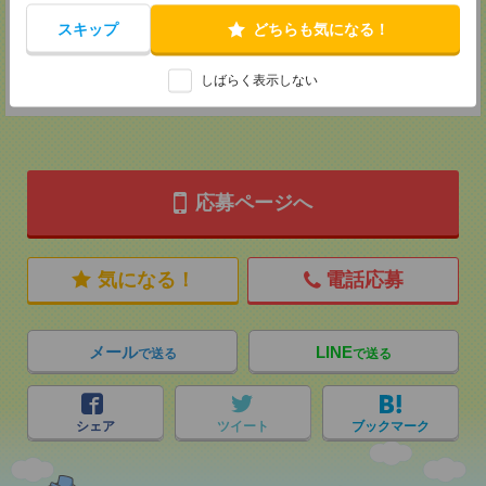
MAIL：
tenshoku@nikken-ts.jp
担当：採用担当
スキップ
どちらも気になる！
登録交通費
しばらく表示しない
★今ならご来社登録でQUOカード2000円分をプレゼント中★
応募ページへ
気になる！
電話応募
メール
LINE
で送る
で送る
シェア
ツイート
ブックマーク