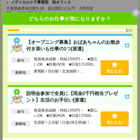
メディカルケア事業部 柏オフィス
千葉県柏市末広町5-19 第12関口ビル7F 705号室
×
TEL：0120-935-218
MAIL：
tenshoku@nikken-ts.jp
どちらのお仕事が気になりますか？
担当：採用担当
1
/10
メディカルケア事業部 新宿オフィス
東京都新宿区新宿2-3-10 新宿御苑ビル6階
【オープニング募集】おばあちゃんのお散歩
TEL：0120-457-235
MAIL：
tenshoku@nikken-ts.jp
付き添いも仕事の1つ[派遣]
担当：採用担当
無資格未経験：時給1500円～ ■週払
給与
メディカルケア事業部 立川事業所
いOK ■扶養内OK ■日収1万2000円
東京都立川市錦町1-12-14
以上
巣鴨駅 / 目白駅 / 北池袋駅 / …
気になる!
TEL：0120-934-200
勤務地
MAIL：
tenshoku@nikken-ts.jp
担当：採用担当
メディカルケア事業部 町田オフィス
説明会参加で全員に【現金2千円相当プレゼ
東京都町田市森野1-7-23 大樹生命町田ビル6F
ント】生活のお手伝い[派遣]
TEL：0120-453-285
MAIL：
tenshoku@nikken-ts.jp
無資格未経験：時給1350円～ ■週払
担当：採用担当
給与
いOK ■扶養内OK ■日収1万800円
以上
メディカルケア事業部 横浜オフィス
宮原駅 / 土呂駅 / 日進(埼玉県)駅 / …
気になる!
勤務地
神奈川県横浜市保土ケ谷区神戸町134 横浜ビジネスパークサウスタワー
2F B区画
TEL：0120-901-799