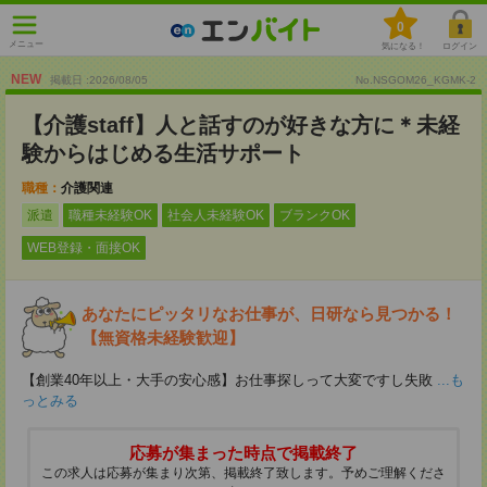
0
メニュー
気になる！
ログイン
NEW
掲載日 :2026
/
08
/
05
No.NSGOM26_KGMK-2
【介護staff】人と話すのが好きな方に＊未経
験からはじめる生活サポート
職種：
介護関連
派遣
職種未経験OK
社会人未経験OK
ブランクOK
WEB登録・面接OK
あなたにピッタリなお仕事が、日研なら見つかる！
【無資格未経験歓迎】
【創業40年以上・大手の安心感】お仕事探しって大変ですし失敗
...も
っとみる
応募が集まった時点で掲載終了
この求人は応募が集まり次第、掲載終了致します。予めご理解くださ