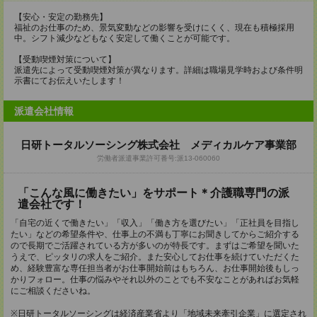
【安心・安定の勤務先】
福祉のお仕事のため、景気変動などの影響を受けにくく、現在も積極採用
中。シフト減少などもなく安定して働くことが可能です。
【受動喫煙対策について】
派遣先によって受動喫煙対策が異なります。詳細は職場見学時および条件明
示書にてお伝えいたします！
派遣会社情報
日研トータルソーシング株式会社 メディカルケア事業部
労働者派遣事業許可番号:派13-060060
「こんな風に働きたい」をサポート＊介護職専門の派
遣会社です！
「自宅の近くで働きたい」「収入」「働き方を選びたい」「正社員を目指し
たい」などの希望条件や、仕事上の不満も丁寧にお聞きしてからご紹介する
ので長期でご活躍されている方が多いのが特長です。まずはご希望を聞いた
うえで、ピッタリの求人をご紹介。また安心してお仕事を続けていただくた
め、経験豊富な専任担当者がお仕事開始前はもちろん、お仕事開始後もしっ
かりフォロー。仕事の悩みやそれ以外のことでも不安なことがあればお気軽
にご相談くださいね。
※日研トータルソーシングは経済産業省より「地域未来牽引企業」に選定され