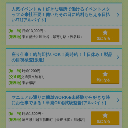
人気イベントも！好きな場所で働けるイベントスタ
ッフ☆来社不要！働いたその日に給料もらえる日払
い/T1[アルバイト]
[給 与]
日給13,000円～
[勤務地]
東京都渋谷区渋谷（最寄り駅：渋谷駅）
気になる！
座り仕事！給与即払いOK！高時給！土日休み！製品
の目視検査[派遣]
[給 与]
時給1200円
[交通費]
交通費支給有り
気になる！
[勤務地]
東岩槻駅
マニュアル通りに簡単WORK◆未経験から好きな時
にお仕事できる！単発OK◎試験監督[アルバイト]
[給 与]
時給1,300円～
[勤務地]
埼玉県川越市脇田町（最寄り駅：川越駅）
気になる！