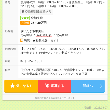
無資格の方：時給1500円～1875円 / 介護福祉士：時給1800円～
給与
2250円 / 初任者以上：時給1600円～2000円
交通費別途支給あり
全額支給
交通費
25～30万円
月収例
さいたま市中央区
勤務地
南与野駅
/
与野本町駅
/
北与野駅
病院 ★勤務地選べます！
【シフト例】 07:00～16:00 09:00～18:00 17:00～09:00 ※ 上記
勤務時間
は一例です！その他シフトもご相談ください！
即日～2ヶ月以上
期間
日払いOK
/
履歴書不要
/
40～50代活躍中
/
シフト勤務
/
10名以
特徴
上の大量募集
/
電話対応なし
/
パソコンスキル不要
気になる！
応募する
詳細へ
掲載元企業名
株式会社ニッソーネット
掲載日：2026.08.07