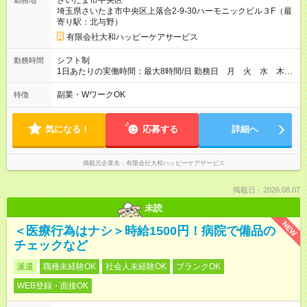
さいたま市中央区
勤務地
埼玉県さいたま市中央区上落合2-9-30ハーモニックビル３F（最
寄り駅：北与野）
有限会社大和ハッピーケアサービス
シフト制
勤務時間
1日あたりの実働時間：最大8時間/日 勤務日 月 火 水 木
金のうち週２日以上 土日休み シフト勤務パターン 8：00～17：
00 8：30～17：30 9：00～18：00 10：00～19：00
副業・WワークOK
特徴
気になる！
応募する
詳細へ
掲載元企業名
有限会社大和ハッピーケアサービス
掲載日：2026.08.07
未読
NEW
＜医療行為はナシ＞時給1500円！病院で備品の
チェックなど
派遣
職種未経験OK
社会人未経験OK
ブランクOK
WEB登録・面接OK