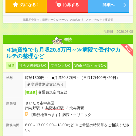
気になる！
応募する
詳細へ
掲載元企業名
日研トータルソーシング株式会社 メディカルケア事業部
掲載日：2026.08.08
未読
NEW
≪無資格でも月収20.8万円～≫病院で受付やカ
ルテの整理など
派遣
社会人未経験OK
ブランクOK
WEB登録・面接OK
時給1300円～ ■月収20.8万円～（日収1万400円×20日）
給与
交通費別途支給あり
交通費規定内支給
交通費
さいたま市中央区
勤務地
南与野駅
/
与野本町駅
/
北与野駅
【勤務地選べます】病院・クリニック
8:00～17:00 9:00～18:00など ※ご希望の時間帯をご相談くださ
勤務時間
い。