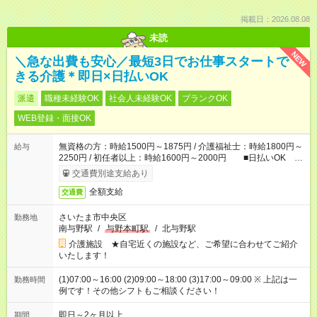
掲載日：2026.08.08
未読
NEW
＼急な出費も安心／最短3日でお仕事スタートで
きる介護＊即日×日払いOK
派遣
職種未経験OK
社会人未経験OK
ブランクOK
WEB登録・面接OK
無資格の方：時給1500円～1875円 / 介護福祉士：時給1800円～
給与
2250円 / 初任者以上：時給1600円～2000円 ■日払いOK ■
日収例：1万2000円（時給1500円×8h）
交通費別途支給あり
全額支給
交通費
さいたま市中央区
勤務地
南与野駅
/
与野本町駅
/
北与野駅
介護施設 ★自宅近くの施設など、ご希望に合わせてご紹介
いたします！
(1)07:00～16:00 (2)09:00～18:00 (3)17:00～09:00 ※ 上記は一
勤務時間
例です！その他シフトもご相談ください！
即日～2ヶ月以上
期間