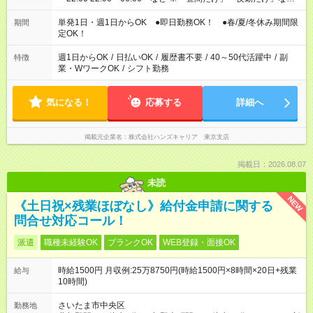
の希望OK
単発1日・週1日からOK ●即日勤務OK！ ●春/夏/冬休み期間限
期間
定OK！
週1日からOK
/
日払いOK
/
履歴書不要
/
40～50代活躍中
/
副
特徴
業・WワークOK
/
シフト勤務
気になる！
応募する
詳細へ
掲載元企業名
株式会社ハンズキャリア 東京支店
掲載日：2026.08.07
未読
NEW
《土日祝×残業ほぼなし》給付金申請に関する
問合せ対応コール！
派遣
職種未経験OK
ブランクOK
WEB登録・面接OK
時給1500円 月収例:25万8750円(時給1500円×8時間×20日+残業
給与
10時間)
さいたま市中央区
勤務地