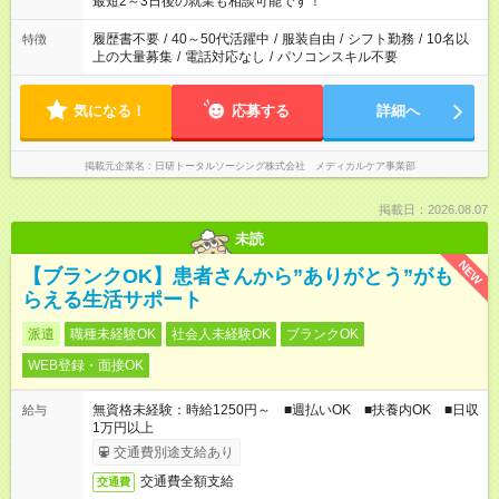
最短2～3日後の就業も相談可能です！
間と、もう1つのお仕事の勤務時間。 合計で週40時間を超える
場合は応募できません。
履歴書不要
/
40～50代活躍中
/
服装自由
/
シフト勤務
/
10名以
特徴
上の大量募集
/
電話対応なし
/
パソコンスキル不要
気になる！
応募する
詳細へ
掲載元企業名
日研トータルソーシング株式会社 メディカルケア事業部
掲載日：2026.08.07
未読
NEW
【ブランクOK】患者さんから”ありがとう”がも
らえる生活サポート
派遣
職種未経験OK
社会人未経験OK
ブランクOK
WEB登録・面接OK
無資格未経験：時給1250円～ ■週払いOK ■扶養内OK ■日収
給与
1万円以上
交通費別途支給あり
交通費全額支給
交通費