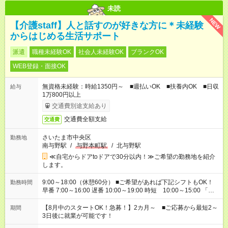
未読
NEW
【介護staff】人と話すのが好きな方に＊未経験
からはじめる生活サポート
派遣
職種未経験OK
社会人未経験OK
ブランクOK
WEB登録・面接OK
無資格未経験：時給1350円～ ■週払いOK ■扶養内OK ■日収
給与
1万800円以上
交通費別途支給あり
交通費全額支給
交通費
さいたま市中央区
勤務地
南与野駅
/
与野本町駅
/
北与野駅
≪自宅からドアtoドアで30分以内！≫ご希望の勤務地を紹介
します。
9:00～18:00（休憩60分） ■ご希望があれば下記シフトもOK！
勤務時間
早番 7:00～16:00 遅番 10:00～19:00 時短 10:00～15:00 「家
族と休みを合わせたい」 「余裕を持って夕飯の準備がしたい」
「できれば残業はしたくない」 など、ご希望を教えてください
【8月中のスタートOK！急募！】2カ月～ ■ご応募から最短2～
期間
ね。 ※Wワーク希望の方へ 今ご覧のお仕事で希望する勤務時間
3日後に就業が可能です！
と、もう1つのお仕事の勤務時間。 合計で週40時間を超える場