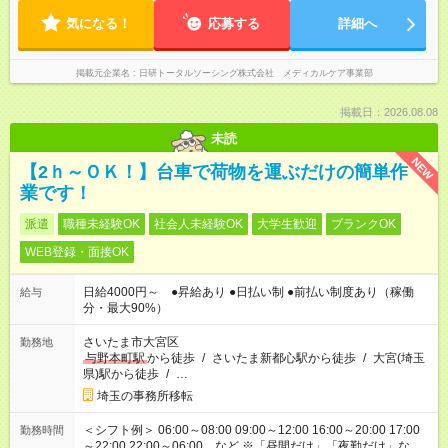
気になる！
応募する
詳細へ
掲載元企業名
日研トータルソーシング株式会社 メディカルケア事業部
掲載日：2026.08.08
未読
NEW
【2ｈ～ＯＫ！】台車で荷物を運ぶだけの簡単作
業です！
派遣
職種未経験OK
社会人未経験OK
大学生歓迎
ブランクOK
WEB登録・面接OK
日給4000円～ ●昇給あり ●日払い制 ●前払い制度あり（稼働
給与
分・最大90%）
さいたま市大宮区
勤務地
与野本町駅
から徒歩
/
さいたま新都心駅から徒歩
/
大宮(埼玉
県)駅から徒歩
/
…
埼玉の事務所移転
＜シフト例＞ 06:00～08:00 09:00～12:00 16:00～20:00 17:00
勤務時間
～22:00 22:00～06:00 など ※「昼間だけ」「夜勤だけ」など