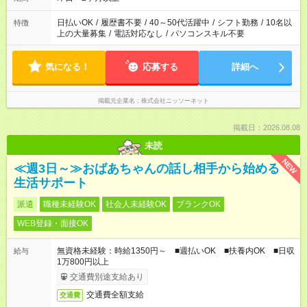
日払いOK
/
履歴書不要
/
40～50代活躍中
/
シフト勤務
/
10名以
特徴
上の大量募集
/
電話対応なし
/
パソコンスキル不要
気になる！
応募する
詳細へ
掲載元企業名
株式会社ニッソーネット
掲載日：2026.08.08
未読
NEW
≪週3日～≫おばあちゃんの話し相手から始める
生活サポート
派遣
職種未経験OK
社会人未経験OK
ブランクOK
WEB登録・面接OK
無資格未経験：時給1350円～ ■週払いOK ■扶養内OK ■日収
給与
1万800円以上
交通費別途支給あり
交通費全額支給
交通費