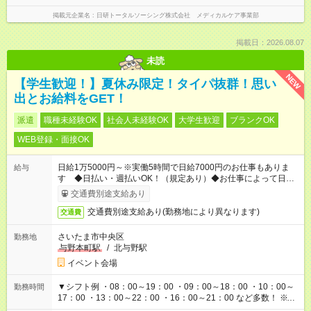
掲載元企業名
日研トータルソーシング株式会社 メディカルケア事業部
掲載日：2026.08.07
未読
NEW
【学生歓迎！】夏休み限定！タイパ抜群！思い
出とお給料をGET！
派遣
職種未経験OK
社会人未経験OK
大学生歓迎
ブランクOK
WEB登録・面接OK
日給1万5000円～※実働5時間で日給7000円のお仕事もありま
給与
す ◆日払い・週払いOK！（規定あり）◆お仕事によって日給も
異なります
交通費別途支給あり
交通費別途支給あり(勤務地により異なります)
交通費
さいたま市中央区
勤務地
与野本町駅
/
北与野駅
イベント会場
▼シフト例 ・08：00～19：00 ・09：00～18：00 ・10：00～
勤務時間
17：00 ・13：00～22：00 ・16：00～21：00 など多数！ ※お
仕事により勤務時間が異なります