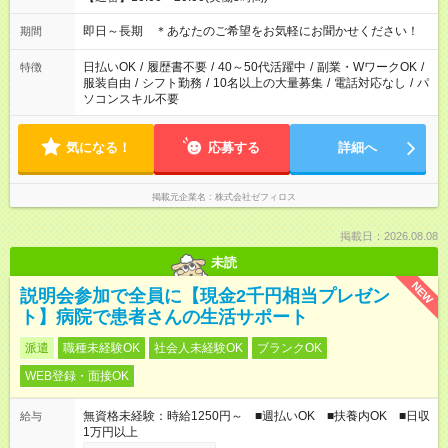
即日～長期 ＊あなたのご希望をお気軽にお聞かせください！
期間
日払いOK
/
履歴書不要
/
40～50代活躍中
/
副業・WワークOK
/
特徴
服装自由
/
シフト勤務
/
10名以上の大量募集
/
電話対応なし
/
パ
ソコンスキル不要
気になる！
応募する
詳細へ
掲載元企業名
株式会社ゼフィロス
掲載日：2026.08.08
未読
NEW
説明会参加で全員に【現金2千円相当プレゼン
ト】病院で患者さんの生活サポート
派遣
職種未経験OK
社会人未経験OK
ブランクOK
WEB登録・面接OK
無資格未経験：時給1250円～ ■週払いOK ■扶養内OK ■日収
給与
1万円以上