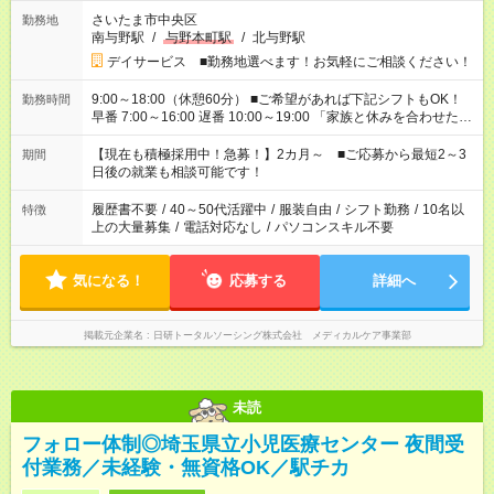
さいたま市中央区
勤務地
南与野駅
/
与野本町駅
/
北与野駅
デイサービス ■勤務地選べます！お気軽にご相談ください！
9:00～18:00（休憩60分） ■ご希望があれば下記シフトもOK！
勤務時間
早番 7:00～16:00 遅番 10:00～19:00 「家族と休みを合わせた
い」 「余裕を持って夕飯の準備がしたい」 「できれば残業はし
たくない」 など、ご希望を教えてくださいね。 ※Wワーク希望
【現在も積極採用中！急募！】2カ月～ ■ご応募から最短2～3
期間
の方へ 今ご覧のお仕事で希望する勤務時間と、もう1つのお仕事
日後の就業も相談可能です！
の勤務時間。 合計で週40時間を超える場合は応募できません。
履歴書不要
/
40～50代活躍中
/
服装自由
/
シフト勤務
/
10名以
特徴
上の大量募集
/
電話対応なし
/
パソコンスキル不要
気になる！
応募する
詳細へ
掲載元企業名
日研トータルソーシング株式会社 メディカルケア事業部
未読
フォロー体制◎埼玉県立小児医療センター 夜間受
付業務／未経験・無資格OK／駅チカ