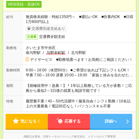
WEB登録・面接OK
無資格未経験：時給1350円～ ■週払いOK ■扶養内OK ■日収
給与
1万800円以上
交通費別途支給あり
交通費全額支給
交通費
さいたま市中央区
勤務地
南与野駅
/
与野本町駅
/
北与野駅
デイサービス ■勤務地選べます！お気軽にご相談ください！
9:00～18:00（休憩60分） ■ご希望があれば下記シフトもOK！
勤務時間
早番 7:00～16:00 遅番 10:00～19:00 「家族と休みを合わせた
い」 「余裕を持って夕飯の準備がしたい」 「できれば残業はし
たくない」 など、ご希望を教えてくださいね。 ※Wワーク希望
【積極採用中！急募！】＊1年以上勤務している方が多数！ご応
期間
の方へ 今ご覧のお仕事で希望する勤務時間と、もう1つのお仕事
募から最短2～3日後の就業も相談可能です！
の勤務時間。 合計で週40時間を超える場合は応募できません。
履歴書不要
/
40～50代活躍中
/
服装自由
/
シフト勤務
/
10名以
特徴
上の大量募集
/
電話対応なし
/
パソコンスキル不要
気になる！
応募する
詳細へ
掲載元企業名
日研トータルソーシング株式会社 メディカルケア事業部