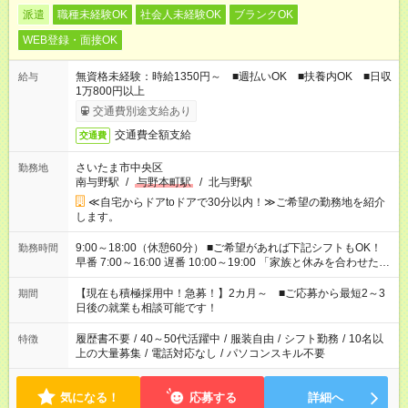
派遣
職種未経験OK
社会人未経験OK
ブランクOK
WEB登録・面接OK
無資格未経験：時給1350円～ ■週払いOK ■扶養内OK ■日収
給与
1万800円以上
交通費別途支給あり
交通費全額支給
交通費
さいたま市中央区
勤務地
南与野駅
/
与野本町駅
/
北与野駅
≪自宅からドアtoドアで30分以内！≫ご希望の勤務地を紹介
します。
9:00～18:00（休憩60分） ■ご希望があれば下記シフトもOK！
勤務時間
早番 7:00～16:00 遅番 10:00～19:00 「家族と休みを合わせた
い」 「余裕を持って夕飯の準備がしたい」 「できれば残業はし
たくない」 など、ご希望を教えてくださいね。 ※Wワーク希望
【現在も積極採用中！急募！】2カ月～ ■ご応募から最短2～3
期間
の方へ 今ご覧のお仕事で希望する勤務時間と、もう1つのお仕事
日後の就業も相談可能です！
の勤務時間。 合計で週40時間を超える場合は応募できません。
履歴書不要
/
40～50代活躍中
/
服装自由
/
シフト勤務
/
10名以
特徴
上の大量募集
/
電話対応なし
/
パソコンスキル不要
気になる！
応募する
詳細へ