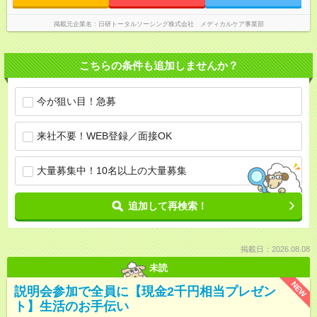
掲載元企業名
日研トータルソーシング株式会社 メディカルケア事業部
こちらの条件も追加しませんか？
今が狙い目！急募
来社不要！WEB登録／面接OK
大量募集中！10名以上の大量募集
追加して再検索！
掲載日：2026.08.08
未読
NEW
説明会参加で全員に【現金2千円相当プレゼン
ト】生活のお手伝い