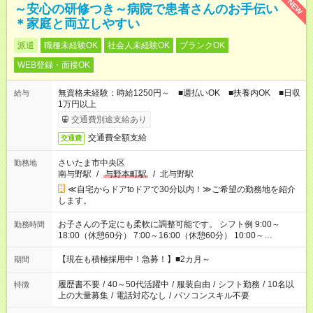
NEW
～安心の研修つき～病院で患者さんのお手伝い
＊家庭と両立しやすい
派遣
職種未経験OK
社会人未経験OK
ブランクOK
WEB登録・面接OK
無資格未経験：時給1250円～ ■週払いOK ■扶養内OK ■日収
給与
1万円以上
交通費別途支給あり
交通費全額支給
交通費
さいたま市中央区
勤務地
南与野駅
/
与野本町駅
/
北与野駅
≪自宅からドアtoドアで30分以内！≫ご希望の勤務地を紹介
します。
お子さんの予定にも柔軟に調整可能です。 シフト例 9:00～
勤務時間
18:00（休憩60分） 7:00～16:00（休憩60分） 10:00～
19:00（休憩60分） ※Wワーク希望の方へ 今ご覧のお仕事で希
望する勤務時間と、もう1つのお仕事の勤務時間の合計が 週40
【現在も積極採用中！急募！】■2カ月～
期間
時間を超えなければOKです。
履歴書不要
/
40～50代活躍中
/
服装自由
/
シフト勤務
/
10名以
特徴
上の大量募集
/
電話対応なし
/
パソコンスキル不要