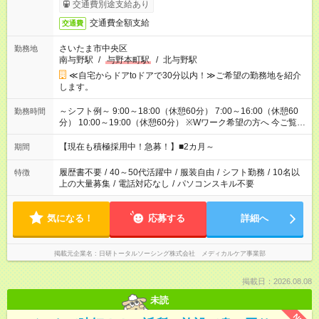
交通費別途支給あり
交通費全額支給
交通費
さいたま市中央区
勤務地
南与野駅
/
与野本町駅
/
北与野駅
≪自宅からドアtoドアで30分以内！≫ご希望の勤務地を紹介
します。
～シフト例～ 9:00～18:00（休憩60分） 7:00～16:00（休憩60
勤務時間
分） 10:00～19:00（休憩60分） ※Wワーク希望の方へ 今ご覧の
お仕事で希望する勤務時間と、もう1つのお仕事の勤務時間の合
計が 週40時間を超えなければOKです。
【現在も積極採用中！急募！】■2カ月～
期間
履歴書不要
/
40～50代活躍中
/
服装自由
/
シフト勤務
/
10名以
特徴
上の大量募集
/
電話対応なし
/
パソコンスキル不要
気になる！
応募する
詳細へ
掲載元企業名
日研トータルソーシング株式会社 メディカルケア事業部
掲載日：2026.08.08
未読