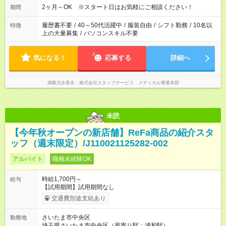
2ヶ月～OK ※スタート日はお気軽にご相談ください！
期間
履歴書不要
/
40～50代活躍中
/
服装自由
/
シフト勤務
/
10名以
特徴
上の大量募集
/
パソコンスキル不要
気になる！
応募する
詳細へ
掲載元企業名
株式会社スタッフサービス メディカル事業本部
未読
【今年秋オープンの新店舗】ReFa商品の紹介スタ
ッフ（週末限定）/J110021125282-002
アルバイト
職種未経験OK
時給1,700円～
給与
【試用期間】試用期間なし
交通費別途支給あり
さいたま市中央区
勤務地
埼玉県さいたま市中央区（最寄り駅：浦和駅）