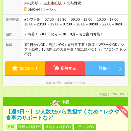
南与野駅
/
与野本町駅
/
北与野駅
株式会社マッシュ
■シフト例 ・07:00～19:30 ・09:00～12:00 ・10:00～17:00 ・
勤務時間
18:00～23:00 ・19:00～07:00 ・20:00～09:00 ・22:00～06:00
etc ★最短で3時間で5,120円のお仕事から 15時間で2万円近く稼
げるお仕事も！ ご希望のお時間に合わせてご紹介！ ※シフトは
＜急募！＞■１日のみ～OK！8月～もご案内可能！
期間
現場によって異なります。 ※勿論、休憩時間はあるのでご安心
ください！
週1日からOK
/
日払いOK
/
履歴書不要
/
副業・WワークOK
/
シ
特徴
フト勤務
/
10名以上の大量募集
/
電話対応なし
/
パソコンスキル
不要
気になる！
応募する
詳細へ
掲載元企業名
株式会社マッシュ
掲載日：2026.08.07
未読
NEW
【週3日～】少人数だから負担すくなめ＊レクや
食事のサポートなど
派遣
職種未経験OK
社会人未経験OK
ブランクOK