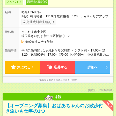
アルバイト
職種未経験OK
時給1,260円～
給与
[時給] 有資格者：1310円 無資格者：1260円 ★キャリアアップ制
度あり 進級により給与がアップします！ 【試用期間】試用期間
交通費別途支給あり
あり 試用期間の長さ：3ヶ月 雇用形態、給与は本採用時と同じ
です。
さいたま市中央区
勤務地
埼玉県さいたま市中央区新都心1-2
株式会社ニチイ学館
平均労働時間：1ヶ月あたり60時間 ＜シフト例＞ 17:00～翌
勤務時間
8:20（休憩60分） 17:00～翌9:00（休憩60分）※休日祝日の前
日のシフト 月4日勤務 所定労働時間 60時間／月 平均労働時間：
1ヶ月あたり60時間 ＜シフト例＞ 17:00～翌8:20（休憩60分）
気になる！
17:00～翌9:00（休憩60分）※休日祝日の前日のシフト 月4日勤
応募する
詳細へ
務 所定労働時間 60時間／月
掲載元企業名
株式会社ニチイ学館
掲載日：2026.08.08
未読
NEW
【オープニング募集】おばあちゃんのお散歩付
き添いも仕事の1つ