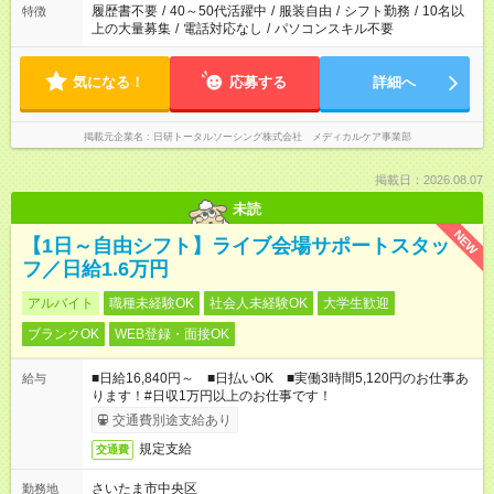
合は応募できません。
履歴書不要
/
40～50代活躍中
/
服装自由
/
シフト勤務
/
10名以
特徴
上の大量募集
/
電話対応なし
/
パソコンスキル不要
気になる！
応募する
詳細へ
掲載元企業名
日研トータルソーシング株式会社 メディカルケア事業部
掲載日：2026.08.07
未読
NEW
【1日～自由シフト】ライブ会場サポートスタッ
フ／日給1.6万円
アルバイト
職種未経験OK
社会人未経験OK
大学生歓迎
ブランクOK
WEB登録・面接OK
■日給16,840円～ ■日払いOK ■実働3時間5,120円のお仕事あ
給与
ります！#日収1万円以上のお仕事です！
交通費別途支給あり
規定支給
交通費
さいたま市中央区
勤務地