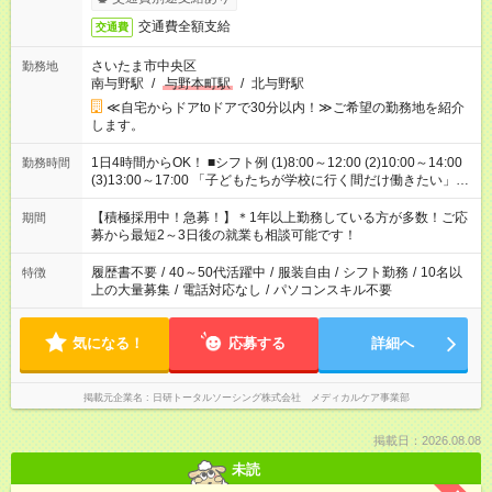
交通費全額支給
交通費
さいたま市中央区
勤務地
南与野駅
/
与野本町駅
/
北与野駅
≪自宅からドアtoドアで30分以内！≫ご希望の勤務地を紹介
します。
1日4時間からOK！ ■シフト例 (1)8:00～12:00 (2)10:00～14:00
勤務時間
(3)13:00～17:00 「子どもたちが学校に行く間だけ働きたい」
「余裕を持って夕飯の準備がしたい」 「午前中は働いて、午後
はプライベートの時間にしたい」 など、ご希望を教えてくださ
【積極採用中！急募！】＊1年以上勤務している方が多数！ご応
期間
いね。 ※Wワーク希望の方へ 今ご覧のお仕事で希望する勤務時
募から最短2～3日後の就業も相談可能です！
間と、もう1つのお仕事の勤務時間。 合計で週40時間を超える
場合は応募できません。
履歴書不要
/
40～50代活躍中
/
服装自由
/
シフト勤務
/
10名以
特徴
上の大量募集
/
電話対応なし
/
パソコンスキル不要
気になる！
応募する
詳細へ
掲載元企業名
日研トータルソーシング株式会社 メディカルケア事業部
掲載日：2026.08.08
未読