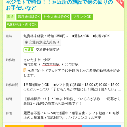
NEW
≪ジモトで時短！！≫近所の施設で身の回りの
お手伝いなど
派遣
職種未経験OK
社会人未経験OK
ブランクOK
WEB登録・面接OK
無資格未経験：時給1350円～ ■週払いOK ■扶養内OK
給与
交通費別途支給あり
交通費全額支給
交通費
さいたま市中央区
勤務地
南与野駅
/
与野本町駅
/
北与野駅
≪自宅からドアtoドアで30分以内！≫ご希望の勤務地を紹介
します。
1日5時間からOK！ ■シフト例 (1)8:00～13:00 (2)10:00～15:00
勤務時間
(3)12:00～17:00 「子どもたちが学校に行く間だけ働きたい」
「余裕を持って夕飯の準備がしたい」 「午前中は働いて、午後
はプライベートの時間にしたい」 など、ご希望を教えてくださ
【積極採用中！】＊1年以上勤務している方が多数！ご応募から
期間
いね。 ※Wワーク希望の方へ 今ご覧のお仕事で希望する勤務時
最短2～3日後の就業も相談可能です！
間と、もう1つのお仕事の勤務時間。 合計で週40時間を超える
場合は応募できません。
履歴書不要
/
40～50代活躍中
/
服装自由
/
シフト勤務
/
10名以
特徴
上の大量募集
/
電話対応なし
/
パソコンスキル不要