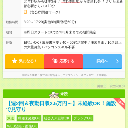
北与野駅から徒歩3分
/
与野本町駅
から徒歩15分
/
さいたま新
都心駅からバス10分
《官公庁関連ワーク》
8:20～17:20(実働8時間/休憩60分)
勤務時間
※即日スタートOKで27年3月末までの期間限定
期間
日払いOK
/
履歴書不要
/
40～50代活躍中
/
服装自由
/
10名以上
特徴
の大量募集
/
パソコンスキル不要
気になる！
応募する
詳細へ
掲載元企業名
株式会社綜合キャリアオプション オフィスワーク事業部
掲載日：2026.08.07
未読
NEW
【週2回＆夜勤日収2.5万円～】未経験OK！施設
で見守り
派遣
職種未経験OK
社会人未経験OK
ブランクOK
WEB登録・面接OK