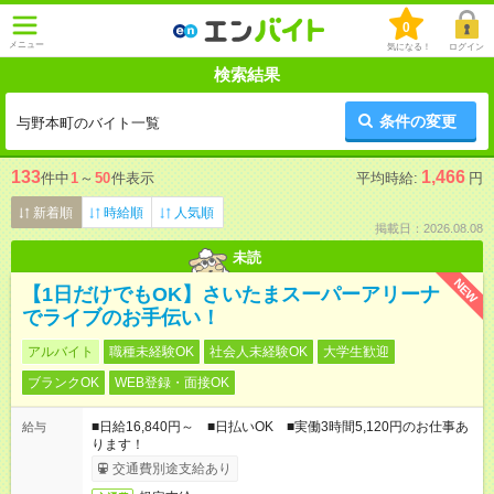
0
メニュー
気になる！
ログイン
検索結果
条件の変更
与野本町のバイト一覧
133
1,466
件中
1
～
50
件表示
平均時給:
円
新着順
時給順
人気順
掲載日：2026.08.08
未読
NEW
【1日だけでもOK】さいたまスーパーアリーナ
でライブのお手伝い！
アルバイト
職種未経験OK
社会人未経験OK
大学生歓迎
ブランクOK
WEB登録・面接OK
■日給16,840円～ ■日払いOK ■実働3時間5,120円のお仕事あ
給与
ります！
交通費別途支給あり