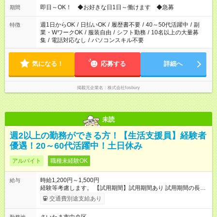
即日～OK！ ◆お好きな日1日～働けます ◆急募
期間
週1日からOK
/
日払いOK
/
履歴書不要
/
40～50代活躍中
/
副
特徴
業・WワークOK
/
服装自由
/
シフト勤務
/
10名以上の大量募
集
/
電話対応なし
/
パソコンスキル不要
気になる！
応募する
詳細へ
掲載元企業名
株式会社fosbury
未読
週2以上の勤務ができる方！【生活支援員】経験者
優遇！20～60代活躍中！土日休み
アルバイト
職種未経験OK
時給1,200円～1,500円
給与
経験等考慮します。 【試用期間】試用期間あり 試用期間の長
さ：3ヶ月 雇用形態、給与は本採用時と同じです。
交通費別途支給あり