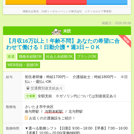
掲載元企業名
日研トータルソーシング株式会社 メディカルケア事業部
掲載日：2026.08.08
未読
NEW
【月収16万以上！年齢不問】あなたの希望に合
わせて働ける！日勤介護＊週3日～ＯＫ
派遣
職種未経験OK
社会人未経験OK
ブランクOK
WEB登録・面接OK
初任者研修：時給1700円～ 介護福祉士：時給1800円～ ※日
給与
払い・週払いOK
交通費別途支給あり
全額支給 ※ガソリン代については別途規定あり
交通費
さいたま市中央区
勤務地
南与野駅
/
与野本町駅
/
北与野駅
お近くの介護施設をご紹介！
▼選べる勤務シフト 【日勤】9:00～18:00 【早番】7:00～16:00
勤務時間
【遅番】10:00～20:00(実働8時間)