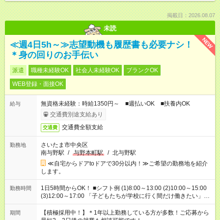
掲載日：2026.08.07
未読
NEW
≪週4日5h～≫志望動機も履歴書も必要ナシ！
＊身の回りのお手伝い
派遣
職種未経験OK
社会人未経験OK
ブランクOK
WEB登録・面接OK
無資格未経験：時給1350円～ ■週払いOK ■扶養内OK
給与
交通費別途支給あり
交通費全額支給
交通費
さいたま市中央区
勤務地
南与野駅
/
与野本町駅
/
北与野駅
≪自宅からドアtoドアで30分以内！≫ご希望の勤務地を紹介
します。
1日5時間からOK！ ■シフト例 (1)8:00～13:00 (2)10:00～15:00
勤務時間
(3)12:00～17:00 「子どもたちが学校に行く間だけ働きたい」
「余裕を持って夕飯の準備がしたい」 「午前中は働いて、午後
はプライベートの時間にしたい」 など、ご希望を教えてくださ
【積極採用中！】＊1年以上勤務している方が多数！ご応募から
期間
いね。 ※Wワーク希望の方へ 今ご覧のお仕事で希望する勤務時