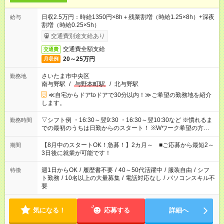
日収2.5万円：時給1350円×8h＋残業割増（時給1.25×8h）+深夜
給与
割増（時給0.25×5h）
交通費別途支給あり
交通費全額支給
交通費
20～25万円
月収例
さいたま市中央区
勤務地
南与野駅
/
与野本町駅
/
北与野駅
≪自宅からドアtoドアで30分以内！≫ご希望の勤務地を紹介
します。
▽シフト例 ・16:30～翌9:30 ・16:30～翌10:30など ※慣れるま
勤務時間
での最初のうちは日勤からのスタート！ ※Wワーク希望の方へ
今ご覧のお仕事で希望する勤務時間と、もう1つのお仕事の勤務
時間。 合計で週40時間を超える場合は応募できません。
【8月中のスタートOK！急募！】2カ月～ ■ご応募から最短2～
期間
3日後に就業が可能です！
週1日からOK
/
履歴書不要
/
40～50代活躍中
/
服装自由
/
シフ
特徴
ト勤務
/
10名以上の大量募集
/
電話対応なし
/
パソコンスキル不
要
気になる！
応募する
詳細へ