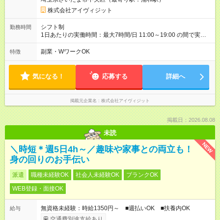
株式会社アイヴィジット
シフト制
勤務時間
1日あたりの実働時間：最大7時間/日 11:00～19:00 の間で実働7
時間 休憩1時間、シフト制 ※状況により勤務時間変動の可能性
あり 土日祝限定☆週2日勤務
副業・WワークOK
特徴
気になる！
応募する
詳細へ
掲載元企業名
株式会社アイヴィジット
掲載日：2026.08.08
未読
NEW
＼時短＊週5日4h～／趣味や家事との両立も！
身の回りのお手伝い
派遣
職種未経験OK
社会人未経験OK
ブランクOK
WEB登録・面接OK
無資格未経験：時給1350円～ ■週払いOK ■扶養内OK
給与
交通費別途支給あり