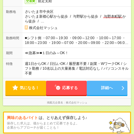
規定支給
交通費
さいたま市中央区
勤務地
さいたま新都心駅から徒歩
/
与野駅から徒歩
/
与野本町駅
か
ら徒歩
/
…
株式会社マッシュ
■シフト例 ・07:00～19:30 ・09:00～12:00 ・10:00～17:00 ・
勤務時間
18:00～23:00 ・19:00～07:00 ・20:00～09:00 ・22:00～06:00
etc ★最短で3時間で5,120円のお仕事から 15時間で2万円近く稼
げるお仕事も！ ご希望のお時間に合わせてご紹介！ ※シフトは
≪急募≫■１日のみ～OK！
期間
現場によって異なります。 ※勿論、休憩時間はあるのでご安心
ください！
週1日からOK
/
日払いOK
/
履歴書不要
/
副業・WワークOK
/
シ
特徴
フト勤務
/
10名以上の大量募集
/
電話対応なし
/
パソコンスキル
不要
気になる！
応募する
詳細へ
掲載元企業名
株式会社マッシュ
興味のあるバイト
は、とりあえず保存しよう♪
保存した求人は、後からまとめて応募できるよ。
企業からアプローチが届くことも！