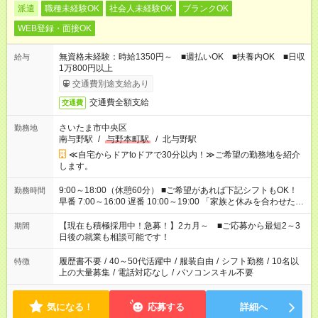
派遣
職種未経験OK
社会人未経験OK
ブランクOK
WEB登録・面接OK
無資格未経験：時給1350円～ ■週払いOK ■扶養内OK ■日収
給与
1万800円以上
交通費別途支給あり
交通費全額支給
交通費
さいたま市中央区
勤務地
南与野駅
/
与野本町駅
/
北与野駅
≪自宅からドアtoドアで30分以内！≫ご希望の勤務地を紹介
します。
9:00～18:00（休憩60分） ■ご希望があれば下記シフトもOK！
勤務時間
早番 7:00～16:00 遅番 10:00～19:00 「家族と休みを合わせた
い」 「余裕を持って夕飯の準備がしたい」 「できれば残業はし
たくない」 など、ご希望を教えてくださいね。 ※Wワーク希望
【現在も積極採用中！急募！】2カ月～ ■ご応募から最短2～3
期間
の方へ 今ご覧のお仕事で希望する勤務時間と、もう1つのお仕事
日後の就業も相談可能です！
の勤務時間。 合計で週40時間を超える場合は応募できません。
履歴書不要
/
40～50代活躍中
/
服装自由
/
シフト勤務
/
10名以
特徴
上の大量募集
/
電話対応なし
/
パソコンスキル不要
気になる！
応募する
詳細へ