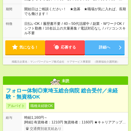
18：00 11：00～20：00 など ※Wワークの場合、他のお仕事と
合わせ週40時間超の就業はご案内できません ※法令に基づき、
開始日はご相談ください！ ★急募 ★職場が気に入れば、長期
期間
週20時間以上勤務は社会保険への加入対象となります ※労働者
でも働けます！
派遣法（日雇い派遣の原則禁止）により、短時間・短期間の就
業はご案内が難しい場合があります
日払いOK
/
履歴書不要
/
40～50代活躍中
/
副業・WワークOK
/
特徴
シフト勤務
/
10名以上の大量募集
/
電話対応なし
/
パソコンスキ
ル不要
気になる！
応募する
詳細へ
掲載元企業名
マンパワーグループ株式会社 ケアサービス事業部 （医療福祉介護関連）
未読
フォロー体制◎東埼玉総合病院 総合受付／未経
験・無資格OK
アルバイト
職種未経験OK
時給1,160円～
給与
[時給] 有資格者：1210円 無資格者：1160円 ★キャリアアップ制
度あり 進級により給与がアップします！ 【試用期間】試用期間
交通費別途支給あり