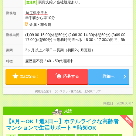
実費支給／当社規定あり。
交通費
埼玉県幸手市
勤務地
幸手駅から車10分
金属・非金属
(1)09:00-15:00(休憩50分) (2)08:30-14:30(休憩50分) (3)09:00-
勤務時間
17:00(休憩60分) ※勤務時間選べる！8:30～17:30の間で、5h以
上勤務ができればOKです！
3ヶ月以上／即日～長期（初回2ヶ月更新）
期間
履歴書不要
/
40～50代活躍中
特徴
気になる！
応募する
詳細へ
掲載元企業名
ランスタッド株式会社 北関東エリア
掲載日：2026.08.07
未読
NEW
【8月～OK！週3日～】ホテルライクな高齢者
マンションで生活サポート＊時短OK