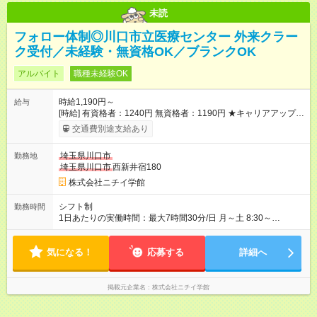
未読
フォロー体制◎川口市立医療センター 外来クラー
ク受付／未経験・無資格OK／ブランクOK
アルバイト
職種未経験OK
時給1,190円～
給与
[時給] 有資格者：1240円 無資格者：1190円 ★キャリアアップ制
度あり 進級により給与がアップします！ 【試用期間】試用期間
交通費別途支給あり
あり 試用期間の長さ：3ヶ月 雇用形態、給与は本採用時と同じ
です。
埼玉県川口市
勤務地
埼玉県川口市
西新井宿180
株式会社ニチイ学館
シフト制
勤務時間
1日あたりの実働時間：最大7時間30分/日 月～土 8:30～
17:00（休憩60分） 月2日 8:30～15:00（休憩60分） 月7日
8:30～13:30（休憩なし） 月6日 ※月10日／月53時間勤務 ※月
気になる！
1～2日休日出勤あり（平日代休取得） ※土曜日は月1～2日
応募する
詳細へ
掲載元企業名
株式会社ニチイ学館