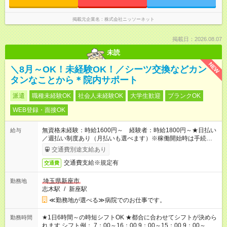
掲載元企業名
株式会社ニッソーネット
掲載日：2026.08.07
未読
NEW
＼8月～OK！未経験OK！／シーツ交換などカン
タンなことから＊院内サポート
派遣
職種未経験OK
社会人未経験OK
大学生歓迎
ブランクOK
WEB登録・面接OK
無資格未経験：時給1600円～ 経験者：時給1800円～★日払い
給与
／週払い制度あり（月払いも選べます）※稼働開始時は手続き完
了次第のお支払いとなります。
交通費別途支給あり
交通費支給※規定有
交通費
埼玉県新座市
勤務地
志木駅
/
新座駅
≪勤務地が選べる≫病院でのお仕事です。
★1日6時間～の時短シフトOK ★都合に合わせてシフトが決めら
勤務時間
れます シフト例： 7：00～16：00 9：00～15：00 9：00～