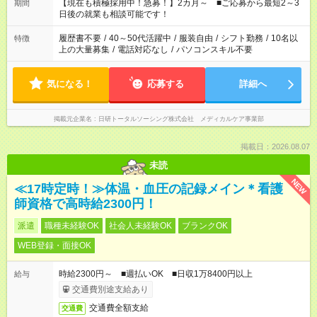
たくない」 など、ご希望を教えてくださいね。 ※Wワーク希望
【現在も積極採用中！急募！】2カ月～ ■ご応募から最短2～3
期間
の方へ 今ご覧のお仕事で希望する勤務時間と、もう1つのお仕事
日後の就業も相談可能です！
の勤務時間。 合計で週40時間を超える場合は応募できません。
履歴書不要
/
40～50代活躍中
/
服装自由
/
シフト勤務
/
10名以
特徴
上の大量募集
/
電話対応なし
/
パソコンスキル不要
気になる！
応募する
詳細へ
掲載元企業名
日研トータルソーシング株式会社 メディカルケア事業部
掲載日：2026.08.07
未読
NEW
≪17時定時！≫体温・血圧の記録メイン＊看護
師資格で高時給2300円！
派遣
職種未経験OK
社会人未経験OK
ブランクOK
WEB登録・面接OK
時給2300円～ ■週払いOK ■日収1万8400円以上
給与
交通費別途支給あり
交通費全額支給
交通費