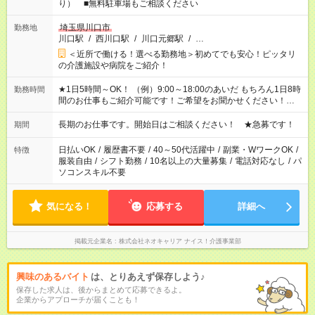
り） ■無料駐車場もご相談ください
埼玉県川口市
勤務地
川口駅
/
西川口駅
/
川口元郷駅
/
…
＜近所で働ける！選べる勤務地＞初めてでも安心！ピッタリ
の介護施設や病院をご紹介！
★1日5時間～OK！ （例）9:00～18:00のあいだ もちろん1日8時
勤務時間
間のお仕事もご紹介可能です！ご希望をお聞かせください！★家
庭の都合でお休みが必要な場合も遠慮なくご相談ください。 ※
週最低15時間以上の勤務が必要です
長期のお仕事です。開始日はご相談ください！ ★急募です！
期間
日払いOK
/
履歴書不要
/
40～50代活躍中
/
副業・WワークOK
/
特徴
服装自由
/
シフト勤務
/
10名以上の大量募集
/
電話対応なし
/
パ
ソコンスキル不要
気になる！
応募する
詳細へ
掲載元企業名
株式会社ネオキャリア ナイス！介護事業部
興味のあるバイト
は、とりあえず保存しよう♪
保存した求人は、後からまとめて応募できるよ。
企業からアプローチが届くことも！