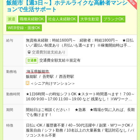
NEW
飯能市【週3日～】ホテルライクな高齢者マンシ
ョンで生活サポート
派遣
職種未経験OK
社会人未経験OK
大学生歓迎
ブランクOK
WEB登録・面接OK
無資格未経験：時給1600円～ 経験者：時給1800円～ ★日払
給与
い／週払い制度あり（月払いも選べます）※稼働開始時は手続き
完了次第のお支払いとなります。
交通費別途支給あり
交通費全額支給※規定有
交通費
埼玉県飯能市
勤務地
飯能駅
/
吾野駅
/
西吾野駅
＜シニア向けマンション＞
★1日6時間～の時短シフトOK ★スタート時間選べます！ 7:00～
勤務時間
16:00 9:00～17:00 11:00～19:00 など 残業なし！ ※Wワークの
場合、他のお仕事と合わせ週40時間超の就業はご案内できませ
ん ※法令に基づき、週20時間以上勤務は社会保険への加入対象
開始日はご相談ください！ ★急募 ★職場が気に入れば、長期
期間
となります ※労働者派遣法（日雇い派遣の原則禁止）により、
でも働けます！
短時間・短期間の就業はご案内が難しい場合があります
日払いOK
/
履歴書不要
/
40～50代活躍中
/
副業・WワークOK
/
特徴
服装自由
/
シフト勤務
/
10名以上の大量募集
/
電話対応なし
/
パ
ソコンスキル不要