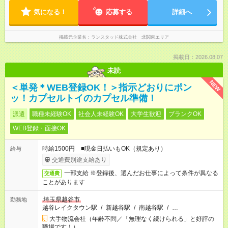
気になる！
応募する
詳細へ
掲載元企業名
ランスタッド株式会社 北関東エリア
掲載日：2026.08.07
未読
NEW
＜単発＊WEB登録OK！＞指示どおりにポン
ッ！カプセルトイのカプセル準備！
派遣
職種未経験OK
社会人未経験OK
大学生歓迎
ブランクOK
WEB登録・面接OK
時給1500円 ■現金日払いもOK（規定あり）
給与
交通費別途支給あり
一部支給 ※登録後、選んだお仕事によって条件が異なる
交通費
ことがあります
埼玉県越谷市
勤務地
越谷レイクタウン駅
/
新越谷駅
/
南越谷駅
/
…
大手物流会社（年齢不問／「無理なく続けられる」と好評の
職場です！）