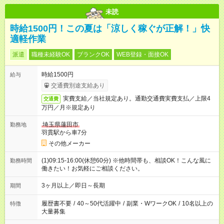
未読
時給1500円！この夏は「涼しく稼ぐが正解！」快
適軽作業
派遣
職種未経験OK
ブランクOK
WEB登録・面接OK
時給1500円
給与
交通費別途支給あり
実費支給／当社規定あり。通勤交通費実費支払／上限4
交通費
万円／月※規定あり
埼玉県蓮田市
勤務地
羽貫駅から車7分
その他メーカー
(1)09:15-16:00(休憩60分) ※他時間帯も、相談OK！こんな風に
勤務時間
働きたい！お気軽にご相談ください。
3ヶ月以上／即日～長期
期間
履歴書不要
/
40～50代活躍中
/
副業・WワークOK
/
10名以上の
特徴
大量募集