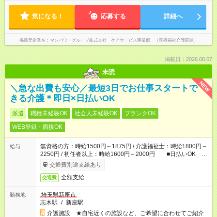
気になる！
応募する
詳細へ
掲載元企業名
マンパワーグループ株式会社 ケアサービス事業部 （医療福祉介護関連）
掲載日：2026.08.07
未読
NEW
＼急な出費も安心／最短3日でお仕事スタートで
きる介護＊即日×日払いOK
派遣
職種未経験OK
社会人未経験OK
ブランクOK
WEB登録・面接OK
無資格の方：時給1500円～1875円 / 介護福祉士：時給1800円～
給与
2250円 / 初任者以上：時給1600円～2000円 ■日払いOK ■
日収例：1万2000円（時給1500円×8h）
交通費別途支給あり
全額支給
交通費
埼玉県新座市
勤務地
志木駅
/
新座駅
介護施設 ★自宅近くの施設など、ご希望に合わせてご紹介