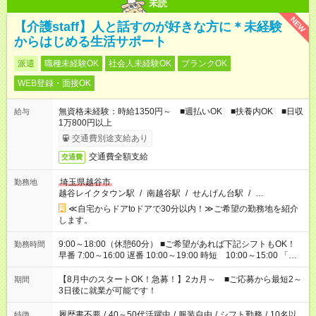
未読
NEW
【介護staff】人と話すのが好きな方に＊未経験
からはじめる生活サポート
派遣
職種未経験OK
社会人未経験OK
ブランクOK
WEB登録・面接OK
無資格未経験：時給1350円～ ■週払いOK ■扶養内OK ■日収
給与
1万800円以上
交通費別途支給あり
交通費全額支給
交通費
埼玉県越谷市
勤務地
越谷レイクタウン駅
/
南越谷駅
/
せんげん台駅
/
…
≪自宅からドアtoドアで30分以内！≫ご希望の勤務地を紹介
します。
9:00～18:00（休憩60分） ■ご希望があれば下記シフトもOK！
勤務時間
早番 7:00～16:00 遅番 10:00～19:00 時短 10:00～15:00 「家
族と休みを合わせたい」 「余裕を持って夕飯の準備がしたい」
「できれば残業はしたくない」 など、ご希望を教えてください
【8月中のスタートOK！急募！】2カ月～ ■ご応募から最短2～
期間
ね。 ※Wワーク希望の方へ 今ご覧のお仕事で希望する勤務時間
3日後に就業が可能です！
と、もう1つのお仕事の勤務時間。 合計で週40時間を超える場
合は応募できません。
履歴書不要
/
40～50代活躍中
/
服装自由
/
シフト勤務
/
10名以
特徴