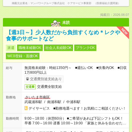
掲載元企業名
マンパワーグループ株式会社 ケアサービス事業部 （医療福祉介護関連）
掲載日：2026.08.07
未読
NEW
【週3日～】少人数だから負担すくなめ＊レクや
食事のサポートなど
派遣
職種未経験OK
社会人未経験OK
ブランクOK
WEB登録・面接OK
無資格未経験：時給1350円～ ■週払いOK ■扶養内OK ■日収
給与
1万800円以上
交通費別途支給あり
交通費全額支給
交通費
さいたま市南区
勤務地
武蔵浦和駅
/
南浦和駅
/
中浦和駅
デイサービス ■勤務地選べます！お気軽にご相談ください！
9:00～18:00（休憩60分） ■ご希望があれば下記シフトもOK！
勤務時間
早番 7:00～16:00 遅番 10:00～19:00 「家族と休みを合わせた
い」 「余裕を持って夕飯の準備がしたい」 「できれば残業はし