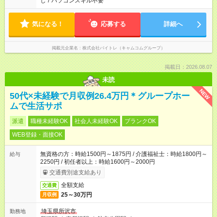
し
/
パソコンスキル不要
気になる！
応募する
詳細へ
掲載元企業名
株式会社バイトレ（キャムコムグループ）
掲載日：2026.08.07
未読
NEW
50代×未経験で月収例26.4万円＊グループホー
ムで生活サポ
派遣
職種未経験OK
社会人未経験OK
ブランクOK
WEB登録・面接OK
無資格の方：時給1500円～1875円 / 介護福祉士：時給1800円～
給与
2250円 / 初任者以上：時給1600円～2000円
交通費別途支給あり
全額支給
交通費
25～30万円
月収例
埼玉県所沢市
勤務地