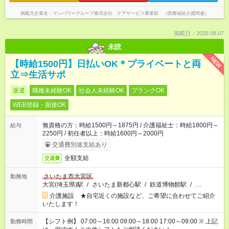
掲載元企業名
マンパワーグループ株式会社 ケアサービス事業部 （医療福祉介護関連）
掲載日：2026.08.07
未読
NEW
【時給1500円】日払いOK＊プライベートと両
立⇒生活サポ
派遣
職種未経験OK
社会人未経験OK
ブランクOK
WEB登録・面接OK
無資格の方：時給1500円～1875円 / 介護福祉士：時給1800円～
給与
2250円 / 初任者以上：時給1600円～2000円
交通費別途支給あり
全額支給
交通費
さいたま市大宮区
勤務地
大宮(埼玉県)駅
/
さいたま新都心駅
/
鉄道博物館駅
/
…
介護施設 ★自宅近くの施設など、ご希望に合わせてご紹介
いたします！
【シフト例】 07:00～16:00 09:00～18:00 17:00～09:00 ※ 上記
勤務時間