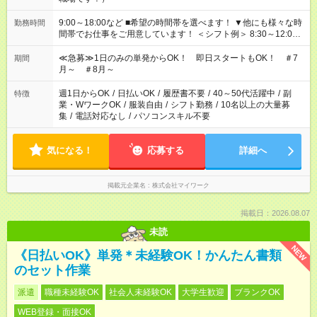
9:00～18:00など ■希望の時間帯を選べます！ ▼他にも様々な時
勤務時間
間帯でお仕事をご用意しています！ ＜シフト例＞ 8:30～12:00
17:00～22:00 13:00～22:00 22:00～翌6:00 など
≪急募≫1日のみの単発からOK！ 即日スタートもOK！ ＃7
期間
月～ ＃8月～
週1日からOK
/
日払いOK
/
履歴書不要
/
40～50代活躍中
/
副
特徴
業・WワークOK
/
服装自由
/
シフト勤務
/
10名以上の大量募
集
/
電話対応なし
/
パソコンスキル不要
気になる！
応募する
詳細へ
掲載元企業名
株式会社マイワーク
掲載日：2026.08.07
未読
NEW
《日払いOK》単発＊未経験OK！かんたん書類
のセット作業
派遣
職種未経験OK
社会人未経験OK
大学生歓迎
ブランクOK
WEB登録・面接OK