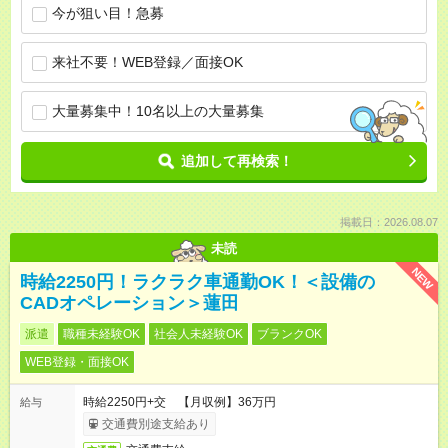
今が狙い目！急募
来社不要！WEB登録／面接OK
大量募集中！10名以上の大量募集
追加して再検索！
掲載日：2026.08.07
未読
NEW
時給2250円！ラクラク車通勤OK！＜設備の
CADオペレーション＞蓮田
派遣
職種未経験OK
社会人未経験OK
ブランクOK
WEB登録・面接OK
時給2250円+交 【月収例】36万円
給与
交通費別途支給あり