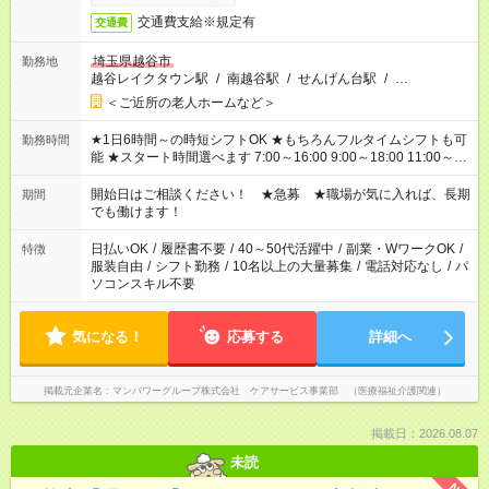
交通費支給※規定有
交通費
埼玉県越谷市
勤務地
越谷レイクタウン駅
/
南越谷駅
/
せんげん台駅
/
…
＜ご近所の老人ホームなど＞
★1日6時間～の時短シフトOK ★もちろんフルタイムシフトも可
勤務時間
能 ★スタート時間選べます 7:00～16:00 9:00～18:00 11:00～
20:00 など 残業なし！ ※Wワークの場合、他のお仕事と合わせ
週40時間超の就業はご案内できません ※法令に基づき、週20時
開始日はご相談ください！ ★急募 ★職場が気に入れば、長期
期間
間以上勤務は社会保険への加入対象となります ※労働者派遣法
でも働けます！
（日雇い派遣の原則禁止）により、短時間・短期間の就業はご
案内が難しい場合があります
日払いOK
/
履歴書不要
/
40～50代活躍中
/
副業・WワークOK
/
特徴
服装自由
/
シフト勤務
/
10名以上の大量募集
/
電話対応なし
/
パ
ソコンスキル不要
気になる！
応募する
詳細へ
掲載元企業名
マンパワーグループ株式会社 ケアサービス事業部 （医療福祉介護関連）
掲載日：2026.08.07
未読