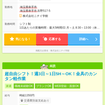
あり 試用期間の長さ：3ヶ月 雇用形態、給与は本採用時と同じ
です。
埼玉県幸手市
勤務地
埼玉県幸手市
吉野517-5
株式会社ニチイ学館
シフト制
勤務時間
1日あたりの実働時間：最大5時間/日 月～土 8:30～13:00（休憩
なし） 月8日 8:00～13:00（休憩なし） 月9日 ※月
17日（上記時間シフトによる勤務） ※所定労働時間:81時間/月
気になる！
応募する
詳細へ
掲載元企業名
株式会社ニチイ学館
未読
超自由シフト！週3日～1日5H～OK！金具のカン
タン軽作業
派遣
職種未経験OK
ブランクOK
WEB登録・面接OK
時給1350円
給与
交通費別途支給あり