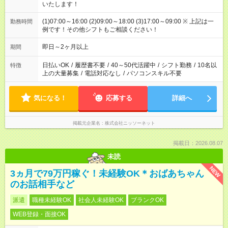
いたします！
(1)07:00～16:00 (2)09:00～18:00 (3)17:00～09:00 ※ 上記は一
勤務時間
例です！その他シフトもご相談ください！
即日～2ヶ月以上
期間
日払いOK
/
履歴書不要
/
40～50代活躍中
/
シフト勤務
/
10名以
特徴
上の大量募集
/
電話対応なし
/
パソコンスキル不要
気になる！
応募する
詳細へ
掲載元企業名
株式会社ニッソーネット
掲載日：2026.08.07
未読
NEW
3ヵ月で79万円稼ぐ！未経験OK＊おばあちゃん
のお話相手など
派遣
職種未経験OK
社会人未経験OK
ブランクOK
WEB登録・面接OK