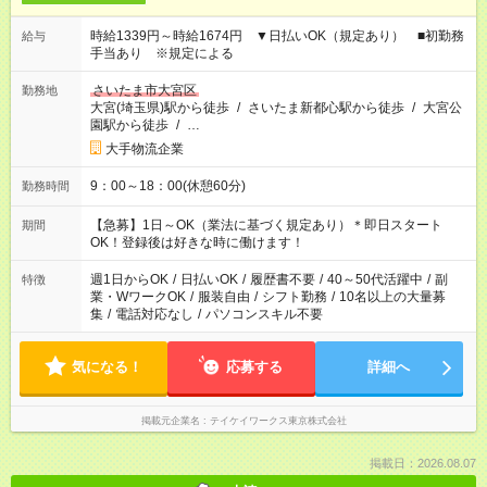
時給1339円～時給1674円 ▼日払いOK（規定あり） ■初勤務
給与
手当あり ※規定による
さいたま市大宮区
勤務地
大宮(埼玉県)駅から徒歩
/
さいたま新都心駅から徒歩
/
大宮公
園駅から徒歩
/
…
大手物流企業
9：00～18：00(休憩60分)
勤務時間
【急募】1日～OK（業法に基づく規定あり）＊即日スタート
期間
OK！登録後は好きな時に働けます！
週1日からOK
/
日払いOK
/
履歴書不要
/
40～50代活躍中
/
副
特徴
業・WワークOK
/
服装自由
/
シフト勤務
/
10名以上の大量募
集
/
電話対応なし
/
パソコンスキル不要
気になる！
応募する
詳細へ
掲載元企業名
テイケイワークス東京株式会社
掲載日：2026.08.07