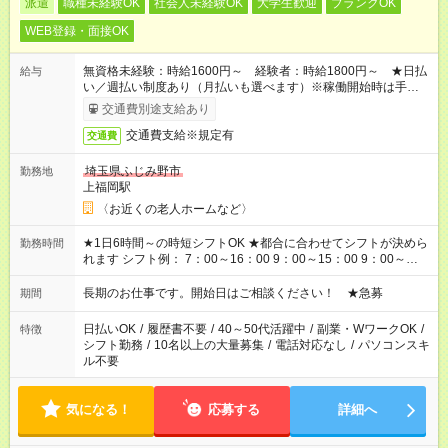
派遣
職種未経験OK
社会人未経験OK
大学生歓迎
ブランクOK
WEB登録・面接OK
無資格未経験：時給1600円～ 経験者：時給1800円～ ★日払
給与
い／週払い制度あり（月払いも選べます）※稼働開始時は手続き
完了次第のお支払いとなります。
交通費別途支給あり
交通費支給※規定有
交通費
埼玉県ふじみ野市
勤務地
上福岡駅
〈お近くの老人ホームなど〉
★1日6時間～の時短シフトOK ★都合に合わせてシフトが決めら
勤務時間
れます シフト例： 7：00～16：00 9：00～15：00 9：00～
18：00 11：00～20：00 など ※Wワークの場合、他のお仕事と
合わせ週40時間超の就業はご案内できません ※法令に基づき、
長期のお仕事です。開始日はご相談ください！ ★急募
期間
週20時間以上勤務は社会保険への加入対象となります ※労働者
派遣法（日雇い派遣の原則禁止）により、短時間・短期間の就
日払いOK
/
履歴書不要
/
40～50代活躍中
/
副業・WワークOK
/
特徴
業はご案内が難しい場合があります
シフト勤務
/
10名以上の大量募集
/
電話対応なし
/
パソコンスキ
ル不要
気になる！
応募する
詳細へ