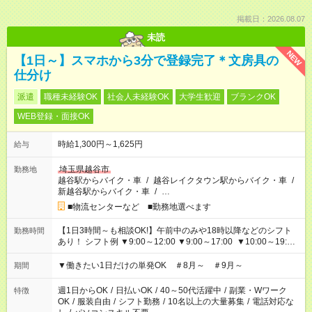
掲載日：2026.08.07
未読
NEW
【1日～】スマホから3分で登録完了＊文房具の
仕分け
派遣
職種未経験OK
社会人未経験OK
大学生歓迎
ブランクOK
WEB登録・面接OK
時給1,300円～1,625円
給与
埼玉県越谷市
勤務地
越谷駅からバイク・車
/
越谷レイクタウン駅からバイク・車
/
新越谷駅からバイク・車
/
…
■物流センターなど ■勤務地選べます
【1日3時間～も相談OK!】午前中のみや18時以降などのシフト
勤務時間
あり！ シフト例 ▼9:00～12:00 ▼9:00～17:00 ▼10:00～19:00
▼18:00～21:00
▼働きたい1日だけの単発OK ＃8月～ ＃9月～
期間
週1日からOK
/
日払いOK
/
40～50代活躍中
/
副業・Wワーク
特徴
OK
/
服装自由
/
シフト勤務
/
10名以上の大量募集
/
電話対応な