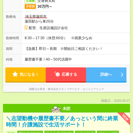
交通費支給
交通費
30万円～
月収例
埼玉県蓮田市
勤務地
蓮田駅から車20分
配管、生産設備設計会社
8:30～17:30（休憩:60分） ※残業少なめ
勤務時間
【急募】即日～長期 ※開始日ご相談ください！
期間
履歴書不要
/
40～50代活躍中
特徴
気になる！
応募する
詳細へ
掲載元企業名
株式会社スタッフサービス・エンジニアリング
掲載日：2026.08.07
未読
NEW
＼志望動機や履歴書不要／あっという間に終業
時間！介護施設で生活サポート！