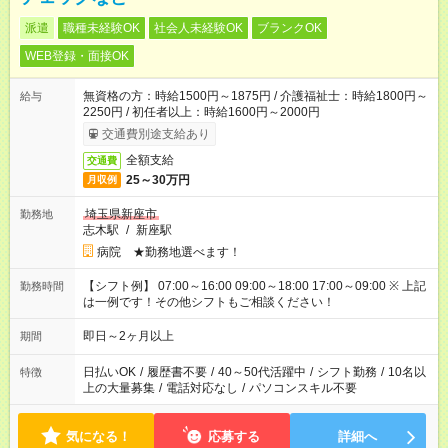
派遣
職種未経験OK
社会人未経験OK
ブランクOK
WEB登録・面接OK
無資格の方：時給1500円～1875円 / 介護福祉士：時給1800円～
給与
2250円 / 初任者以上：時給1600円～2000円
交通費別途支給あり
全額支給
交通費
25～30万円
月収例
埼玉県新座市
勤務地
志木駅
/
新座駅
病院 ★勤務地選べます！
【シフト例】 07:00～16:00 09:00～18:00 17:00～09:00 ※ 上記
勤務時間
は一例です！その他シフトもご相談ください！
即日～2ヶ月以上
期間
日払いOK
/
履歴書不要
/
40～50代活躍中
/
シフト勤務
/
10名以
特徴
上の大量募集
/
電話対応なし
/
パソコンスキル不要
気になる！
応募する
詳細へ