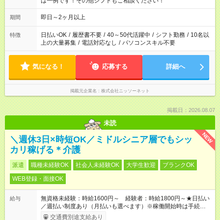
は一例です！その他シフトもご相談ください！
即日～2ヶ月以上
期間
日払いOK
/
履歴書不要
/
40～50代活躍中
/
シフト勤務
/
10名以
特徴
上の大量募集
/
電話対応なし
/
パソコンスキル不要
気になる！
応募する
詳細へ
掲載元企業名
株式会社ニッソーネット
掲載日：2026.08.07
未読
NEW
＼週休3日×時短OK／ミドルシニア層でもシッ
カリ稼げる＊介護
派遣
職種未経験OK
社会人未経験OK
大学生歓迎
ブランクOK
WEB登録・面接OK
無資格未経験：時給1600円～ 経験者：時給1800円～★日払い
給与
／週払い制度あり（月払いも選べます）※稼働開始時は手続き完
了次第のお支払いとなります。
交通費別途支給あり