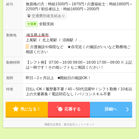
無資格の方：時給1500円～1875円 / 介護福祉士：時給1800円～
給与
2250円 / 初任者以上：時給1600円～2000円
交通費別途支給あり
全額支給
交通費
埼玉県上尾市
勤務地
上尾駅
/
北上尾駅
/
沼南駅
/
…
介護施設や病院など ★自宅近くの施設がいいなど勤務地ご
相談ください
【シフト例】 07:00～16:00 09:00～18:00 17:00～09:00 ※ 上記
勤務時間
は一例です！その他シフトもご相談ください！
即日～2ヶ月以上 ■開始日の相談OK！
期間
日払いOK
/
履歴書不要
/
40～50代活躍中
/
シフト勤務
/
10名以
特徴
上の大量募集
/
電話対応なし
/
パソコンスキル不要
気になる！
応募する
詳細へ
掲載元企業名
株式会社ニッソーネット