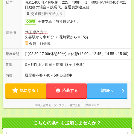
時給1400円／月収例：225、400円＝1、400円×7時間40分×21
給与
日勤務の場合＋残業代、交通費別途支給
交通費別途支給あり
実費支給／当社規定あり。
交通費
埼玉県久喜市
勤務地
久喜駅から車10分
/
花崎駅から車15分
金属・非金属
(1)08:30-17:00(休憩50分) ※休憩(12:00～12:45、14:55～15:00)
勤務時間
3ヶ月以上／即日～長期（3ヶ月更新）
期間
履歴書不要
/
40～50代活躍中
特徴
気になる！
応募する
詳細へ
掲載元企業名
ランスタッド株式会社 北関東エリア
こちらの条件も追加しませんか？