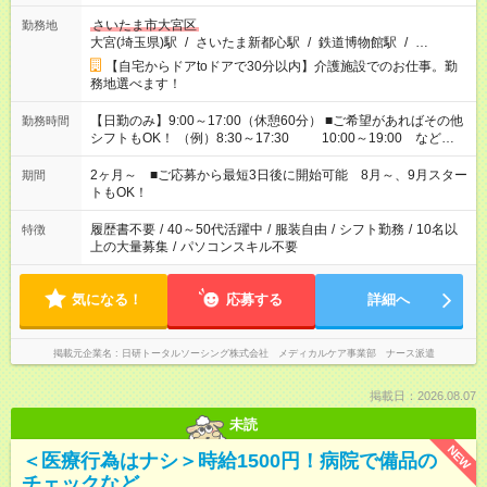
さいたま市大宮区
勤務地
大宮(埼玉県)駅
/
さいたま新都心駅
/
鉄道博物館駅
/
…
【自宅からドアtoドアで30分以内】介護施設でのお仕事。勤
務地選べます！
【日勤のみ】9:00～17:00（休憩60分） ■ご希望があればその他
勤務時間
シフトもOK！ （例）8:30～17:30 10:00～19:00 など
「家族とお休みを合わせたい」 「できれば残業はしたくない」
など、あなたのご希望に沿ったお仕事をご紹介します！ ※Wワ
2ヶ月～ ■ご応募から最短3日後に開始可能 8月～、9月スター
期間
ーク希望の方へ 今ご覧のお仕事で希望する勤務時間と、もう1つ
トもOK！
のお仕事の勤務時間。 合計で週40時間を超える場合は応募でき
ません
履歴書不要
/
40～50代活躍中
/
服装自由
/
シフト勤務
/
10名以
特徴
上の大量募集
/
パソコンスキル不要
気になる！
応募する
詳細へ
掲載元企業名
日研トータルソーシング株式会社 メディカルケア事業部 ナース派遣
掲載日：2026.08.07
未読
NEW
＜医療行為はナシ＞時給1500円！病院で備品の
チェックなど