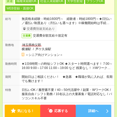
派遣
職種未経験OK
社会人未経験OK
大学生歓迎
ブランクOK
WEB登録・面接OK
無資格未経験：時給1600円～ 経験者：時給1800円～★日払い
給与
／週払い制度あり（月払いも選べます）※稼働開始時は手続き完
了次第のお支払いとなります。
交通費別途支給あり
交通費全額支給※規定有
交通費
埼玉県秩父郡
勤務地
横瀬駅
/
芦ケ久保駅
＜シニア向けマンション＞
★1日6時間～の時短シフトOK ★スタート時間選べます！ 7:00～
勤務時間
16:00 9:00～17:00 11:00～19:00 など 残業なし！ ※Wワークの
場合、他のお仕事と合わせ週40時間超の就業はご案内できませ
ん ※法令に基づき、週20時間以上勤務は社会保険への加入対象
開始日はご相談ください！ ★急募 ★職場が気に入れば、長期
期間
となります ※労働者派遣法（日雇い派遣の原則禁止）により、
でも働けます！
短時間・短期間の就業はご案内が難しい場合があります
日払いOK
/
履歴書不要
/
40～50代活躍中
/
副業・WワークOK
/
特徴
服装自由
/
シフト勤務
/
10名以上の大量募集
/
電話対応なし
/
パ
ソコンスキル不要
気になる！
応募する
詳細へ