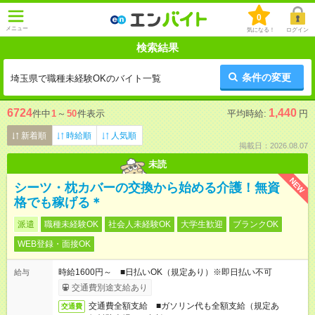
0
メニュー
気になる！
ログイン
検索結果
条件の変更
埼玉県で職種未経験OKのバイト一覧
6724
1,440
件中
1
～
50
件表示
平均時給:
円
新着順
時給順
人気順
掲載日：2026.08.07
未読
NEW
シーツ・枕カバーの交換から始める介護！無資
格でも稼げる＊
派遣
職種未経験OK
社会人未経験OK
大学生歓迎
ブランクOK
WEB登録・面接OK
時給1600円～ ■日払いOK（規定あり）※即日払い不可
給与
交通費別途支給あり
交通費全額支給 ■ガソリン代も全額支給（規定あ
交通費